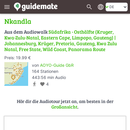
search
language
menu
Nkandla
Aus dem Audiowalk
Südafrika - Osthälfte (Kruger,
Kwa-Zulu-Natal, Eastern Cape, Limpopo, Gauteng) |
Johannesburg, Krüger, Pretoria, Gauteng, Kwa Zulu
Natal, Free State, Wild Coast, Panorama Route
Preis: 19.99 €
von
AOYO-Guide GbR
164 Stationen
443:56 min Audio
directions_walk
favorite
4
Hör dir die Audiotour jetzt an, am besten in der
Großansicht
.