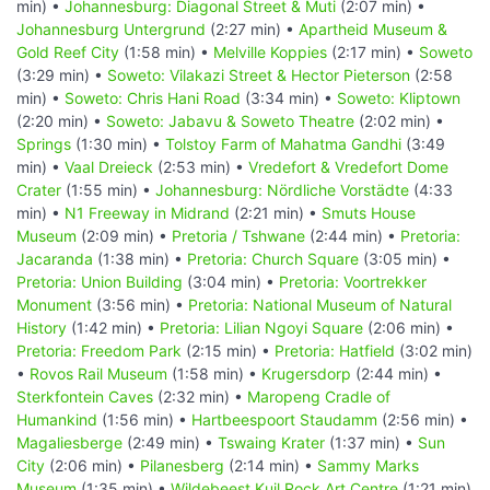
min) •
Johannesburg: Diagonal Street & Muti
(2:07 min) •
Johannesburg Untergrund
(2:27 min) •
Apartheid Museum &
Gold Reef City
(1:58 min) •
Melville Koppies
(2:17 min) •
Soweto
(3:29 min) •
Soweto: Vilakazi Street & Hector Pieterson
(2:58
min) •
Soweto: Chris Hani Road
(3:34 min) •
Soweto: Kliptown
(2:20 min) •
Soweto: Jabavu & Soweto Theatre
(2:02 min) •
Springs
(1:30 min) •
Tolstoy Farm of Mahatma Gandhi
(3:49
min) •
Vaal Dreieck
(2:53 min) •
Vredefort & Vredefort Dome
Crater
(1:55 min) •
Johannesburg: Nördliche Vorstädte
(4:33
min) •
N1 Freeway in Midrand
(2:21 min) •
Smuts House
Museum
(2:09 min) •
Pretoria / Tshwane
(2:44 min) •
Pretoria:
Jacaranda
(1:38 min) •
Pretoria: Church Square
(3:05 min) •
Pretoria: Union Building
(3:04 min) •
Pretoria: Voortrekker
Monument
(3:56 min) •
Pretoria: National Museum of Natural
History
(1:42 min) •
Pretoria: Lilian Ngoyi Square
(2:06 min) •
Pretoria: Freedom Park
(2:15 min) •
Pretoria: Hatfield
(3:02 min)
•
Rovos Rail Museum
(1:58 min) •
Krugersdorp
(2:44 min) •
Sterkfontein Caves
(2:32 min) •
Maropeng Cradle of
Humankind
(1:56 min) •
Hartbeespoort Staudamm
(2:56 min) •
Magaliesberge
(2:49 min) •
Tswaing Krater
(1:37 min) •
Sun
City
(2:06 min) •
Pilanesberg
(2:14 min) •
Sammy Marks
Museum
(1:35 min) •
Wildebeest Kuil Rock Art Centre
(1:21 min)