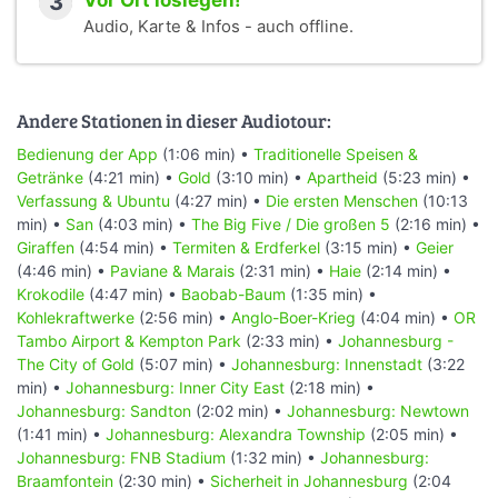
3
Vor Ort loslegen!
Audio, Karte & Infos - auch offline.
Andere Stationen in dieser Audiotour:
Bedienung der App
(1:06 min) •
Traditionelle Speisen &
Getränke
(4:21 min) •
Gold
(3:10 min) •
Apartheid
(5:23 min) •
Verfassung & Ubuntu
(4:27 min) •
Die ersten Menschen
(10:13
min) •
San
(4:03 min) •
The Big Five / Die großen 5
(2:16 min) •
Giraffen
(4:54 min) •
Termiten & Erdferkel
(3:15 min) •
Geier
(4:46 min) •
Paviane & Marais
(2:31 min) •
Haie
(2:14 min) •
Krokodile
(4:47 min) •
Baobab-Baum
(1:35 min) •
Kohlekraftwerke
(2:56 min) •
Anglo-Boer-Krieg
(4:04 min) •
OR
Tambo Airport & Kempton Park
(2:33 min) •
Johannesburg -
The City of Gold
(5:07 min) •
Johannesburg: Innenstadt
(3:22
min) •
Johannesburg: Inner City East
(2:18 min) •
Johannesburg: Sandton
(2:02 min) •
Johannesburg: Newtown
(1:41 min) •
Johannesburg: Alexandra Township
(2:05 min) •
Johannesburg: FNB Stadium
(1:32 min) •
Johannesburg:
Braamfontein
(2:30 min) •
Sicherheit in Johannesburg
(2:04