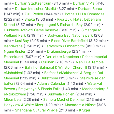
min) •
Durban Stadtzentrum
(3:10 min) •
Durban VIP's
(4:46
min) •
Durban Indischer Distrikt
(3:27 min) •
Durban: Berea
(1:47 min) •
Zulu Perlen
(1:44 min) •
Botha's Hill & Comrades
(2:22 min) •
Shaka
(3:03 min) •
Kwa Zulu Natal: Leben am
Strand
(3:57 min) •
Empangeni & Richard's Bay
(2:02 min) •
Hluhluwe-iMfolozi Game Reserve
(3:33 min) •
iSimangaliso
Wetland Park
(2:19 min) •
Sodwana Bay Nationalpark
(2:03
min) •
Kosi Bay
(2:05 min) •
Blood River Battlefield
(3:32 min) •
Isandlwana
(1:56 min) •
Ladysmith / Emnambithi
(4:30 min) •
Nguni Rinder
(2:51 min) •
Drakensberge
(2:34 min) •
Felsenkunst
(5:07 min) •
Der letzte Napoleon / Prince Imperial
Memorial
(3:44 min) •
Cullinan
(2:18 min) •
Nan Hua Temple
(2:06 min) •
Bahnhof Balmoral & Winston Churchill
(3:17 min) •
eMahahleni
(1:32 min) •
Belfast / eMakhazeni & Berg en Dal
Memorial
(1:32 min) •
Dullstroom
(1:58 min) •
Steinkreise der
baKoni
(2:04 min) •
Adam's Calendar
(1:40 min) •
Waterval
Bowen / Emgwenya & Elands Falls
(1:43 min) •
Machadodorp /
eNtokozweni
(1:58 min) •
Sudwala Höhlen
(2:04 min) •
Mbombela
(2:28 min) •
Samora Machel Denkmal
(2:13 min) •
Hazyview & White River
(1:20 min) •
Macadamia Nüsse
(3:06
min) •
Shangana Cultural Village
(2:10 min) •
Kruger