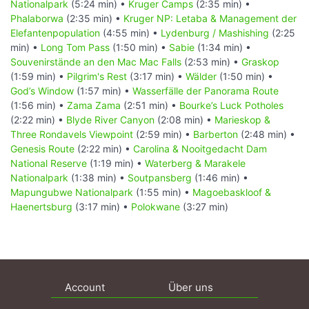
Nationalpark
(5:24 min) •
Kruger Camps
(2:35 min) •
Phalaborwa
(2:35 min) •
Kruger NP: Letaba & Management der
Elefantenpopulation
(4:55 min) •
Lydenburg / Mashishing
(2:25
min) •
Long Tom Pass
(1:50 min) •
Sabie
(1:34 min) •
Souvenirstände an den Mac Mac Falls
(2:53 min) •
Graskop
(1:59 min) •
Pilgrim's Rest
(3:17 min) •
Wälder
(1:50 min) •
God’s Window
(1:57 min) •
Wasserfälle der Panorama Route
(1:56 min) •
Zama Zama
(2:51 min) •
Bourke’s Luck Potholes
(2:22 min) •
Blyde River Canyon
(2:08 min) •
Marieskop &
Three Rondavels Viewpoint
(2:59 min) •
Barberton
(2:48 min) •
Genesis Route
(2:22 min) •
Carolina & Nooitgedacht Dam
National Reserve
(1:19 min) •
Waterberg & Marakele
Nationalpark
(1:38 min) •
Soutpansberg
(1:46 min) •
Mapungubwe Nationalpark
(1:55 min) •
Magoebaskloof &
Haenertsburg
(3:17 min) •
Polokwane
(3:27 min)
Account
Über uns