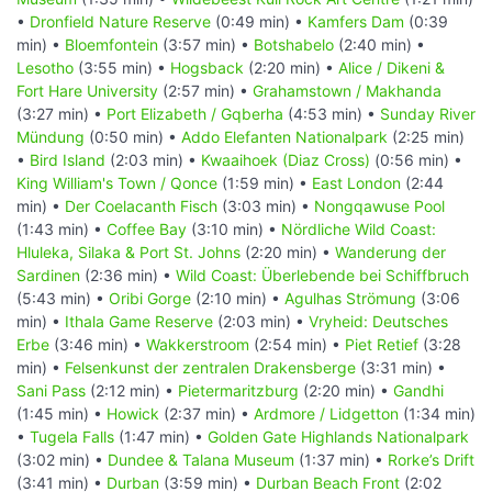
•
Dronfield Nature Reserve
(0:49 min) •
Kamfers Dam
(0:39
min) •
Bloemfontein
(3:57 min) •
Botshabelo
(2:40 min) •
Lesotho
(3:55 min) •
Hogsback
(2:20 min) •
Alice / Dikeni &
Fort Hare University
(2:57 min) •
Grahamstown / Makhanda
(3:27 min) •
Port Elizabeth / Gqberha
(4:53 min) •
Sunday River
Mündung
(0:50 min) •
Addo Elefanten Nationalpark
(2:25 min)
•
Bird Island
(2:03 min) •
Kwaaihoek (Diaz Cross)
(0:56 min) •
King William's Town / Qonce
(1:59 min) •
East London
(2:44
min) •
Der Coelacanth Fisch
(3:03 min) •
Nongqawuse Pool
(1:43 min) •
Coffee Bay
(3:10 min) •
Nördliche Wild Coast:
Hluleka, Silaka & Port St. Johns
(2:20 min) •
Wanderung der
Sardinen
(2:36 min) •
Wild Coast: Überlebende bei Schiffbruch
(5:43 min) •
Oribi Gorge
(2:10 min) •
Agulhas Strömung
(3:06
min) •
Ithala Game Reserve
(2:03 min) •
Vryheid: Deutsches
Erbe
(3:46 min) •
Wakkerstroom
(2:54 min) •
Piet Retief
(3:28
min) •
Felsenkunst der zentralen Drakensberge
(3:31 min) •
Sani Pass
(2:12 min) •
Pietermaritzburg
(2:20 min) •
Gandhi
(1:45 min) •
Howick
(2:37 min) •
Ardmore / Lidgetton
(1:34 min)
•
Tugela Falls
(1:47 min) •
Golden Gate Highlands Nationalpark
(3:02 min) •
Dundee & Talana Museum
(1:37 min) •
Rorke’s Drift
(3:41 min) •
Durban
(3:59 min) •
Durban Beach Front
(2:02