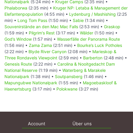
Nationalpark
(5:24 min) •
Kruger Camps
(2:35 min) •
Phalaborwa
(2:35 min) •
Kruger NP: Letaba & Management der
Elefantenpopulation
(4:55 min) •
Lydenburg / Mashishing
(2:25
min) •
Long Tom Pass
(1:50 min) •
Sabie
(1:34 min) •
Souvenirstände an den Mac Mac Falls
(2:53 min) •
Graskop
(1:59 min) •
Pilgrim's Rest
(3:17 min) •
Wälder
(1:50 min) •
God’s Window
(1:57 min) •
Wasserfälle der Panorama Route
(1:56 min) •
Zama Zama
(2:51 min) •
Bourke’s Luck Potholes
(2:22 min) •
Blyde River Canyon
(2:08 min) •
Marieskop &
Three Rondavels Viewpoint
(2:59 min) •
Barberton
(2:48 min) •
Genesis Route
(2:22 min) •
Carolina & Nooitgedacht Dam
National Reserve
(1:19 min) •
Waterberg & Marakele
Nationalpark
(1:38 min) •
Soutpansberg
(1:46 min) •
Mapungubwe Nationalpark
(1:55 min) •
Magoebaskloof &
Haenertsburg
(3:17 min) •
Polokwane
(3:27 min)
Account
Über uns