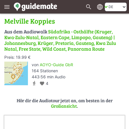
search
language
menu
Melville Koppies
Aus dem Audiowalk
Südafrika - Osthälfte (Kruger,
Kwa-Zulu-Natal, Eastern Cape, Limpopo, Gauteng) |
Johannesburg, Krüger, Pretoria, Gauteng, Kwa Zulu
Natal, Free State, Wild Coast, Panorama Route
Preis: 19.99 €
von
AOYO-Guide GbR
164 Stationen
443:56 min Audio
directions_walk
favorite
4
Hör dir die Audiotour jetzt an, am besten in der
Großansicht
.