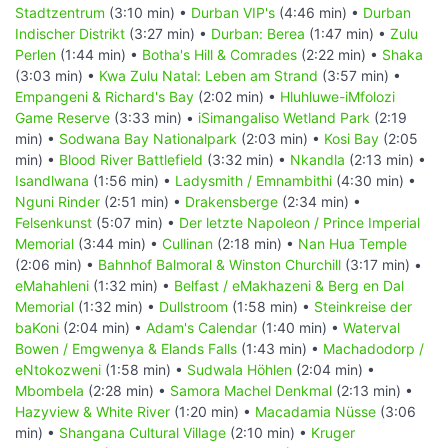
Stadtzentrum
(3:10 min) •
Durban VIP's
(4:46 min) •
Durban
Indischer Distrikt
(3:27 min) •
Durban: Berea
(1:47 min) •
Zulu
Perlen
(1:44 min) •
Botha's Hill & Comrades
(2:22 min) •
Shaka
(3:03 min) •
Kwa Zulu Natal: Leben am Strand
(3:57 min) •
Empangeni & Richard's Bay
(2:02 min) •
Hluhluwe-iMfolozi
Game Reserve
(3:33 min) •
iSimangaliso Wetland Park
(2:19
min) •
Sodwana Bay Nationalpark
(2:03 min) •
Kosi Bay
(2:05
min) •
Blood River Battlefield
(3:32 min) •
Nkandla
(2:13 min) •
Isandlwana
(1:56 min) •
Ladysmith / Emnambithi
(4:30 min) •
Nguni Rinder
(2:51 min) •
Drakensberge
(2:34 min) •
Felsenkunst
(5:07 min) •
Der letzte Napoleon / Prince Imperial
Memorial
(3:44 min) •
Cullinan
(2:18 min) •
Nan Hua Temple
(2:06 min) •
Bahnhof Balmoral & Winston Churchill
(3:17 min) •
eMahahleni
(1:32 min) •
Belfast / eMakhazeni & Berg en Dal
Memorial
(1:32 min) •
Dullstroom
(1:58 min) •
Steinkreise der
baKoni
(2:04 min) •
Adam's Calendar
(1:40 min) •
Waterval
Bowen / Emgwenya & Elands Falls
(1:43 min) •
Machadodorp /
eNtokozweni
(1:58 min) •
Sudwala Höhlen
(2:04 min) •
Mbombela
(2:28 min) •
Samora Machel Denkmal
(2:13 min) •
Hazyview & White River
(1:20 min) •
Macadamia Nüsse
(3:06
min) •
Shangana Cultural Village
(2:10 min) •
Kruger