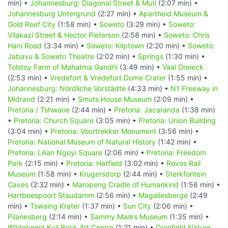
min) •
Johannesburg: Diagonal Street & Muti
(2:07 min) •
Johannesburg Untergrund
(2:27 min) •
Apartheid Museum &
Gold Reef City
(1:58 min) •
Soweto
(3:29 min) •
Soweto:
Vilakazi Street & Hector Pieterson
(2:58 min) •
Soweto: Chris
Hani Road
(3:34 min) •
Soweto: Kliptown
(2:20 min) •
Soweto:
Jabavu & Soweto Theatre
(2:02 min) •
Springs
(1:30 min) •
Tolstoy Farm of Mahatma Gandhi
(3:49 min) •
Vaal Dreieck
(2:53 min) •
Vredefort & Vredefort Dome Crater
(1:55 min) •
Johannesburg: Nördliche Vorstädte
(4:33 min) •
N1 Freeway in
Midrand
(2:21 min) •
Smuts House Museum
(2:09 min) •
Pretoria / Tshwane
(2:44 min) •
Pretoria: Jacaranda
(1:38 min)
•
Pretoria: Church Square
(3:05 min) •
Pretoria: Union Building
(3:04 min) •
Pretoria: Voortrekker Monument
(3:56 min) •
Pretoria: National Museum of Natural History
(1:42 min) •
Pretoria: Lilian Ngoyi Square
(2:06 min) •
Pretoria: Freedom
Park
(2:15 min) •
Pretoria: Hatfield
(3:02 min) •
Rovos Rail
Museum
(1:58 min) •
Krugersdorp
(2:44 min) •
Sterkfontein
Caves
(2:32 min) •
Maropeng Cradle of Humankind
(1:56 min) •
Hartbeespoort Staudamm
(2:56 min) •
Magaliesberge
(2:49
min) •
Tswaing Krater
(1:37 min) •
Sun City
(2:06 min) •
Pilanesberg
(2:14 min) •
Sammy Marks Museum
(1:35 min) •
Wildebeest Kuil Rock Art Centre
(1:21 min) •
Dronfield Nature