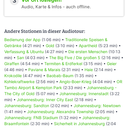
3
Vor Ort loslegen!
Audio, Karte & Infos - auch offline.
Andere Stationen in dieser Audiotour:
Bedienung der App
(1:06 min) •
Traditionelle Speisen &
Getränke
(4:21 min) •
Gold
(3:10 min) •
Apartheid
(5:23 min) •
Verfassung & Ubuntu
(4:27 min) •
Die ersten Menschen
(10:13
min) •
San
(4:03 min) •
The Big Five / Die großen 5
(2:16 min) •
Giraffen
(4:54 min) •
Termiten & Erdferkel
(3:15 min) •
Geier
(4:46 min) •
Paviane & Marais
(2:31 min) •
Haie
(2:14 min) •
Krokodile
(4:47 min) •
Baobab-Baum
(1:35 min) •
Kohlekraftwerke
(2:56 min) •
Anglo-Boer-Krieg
(4:04 min) •
OR
Tambo Airport & Kempton Park
(2:33 min) •
Johannesburg -
The City of Gold
(5:07 min) •
Johannesburg: Innenstadt
(3:22
min) •
Johannesburg: Inner City East
(2:18 min) •
Johannesburg: Sandton
(2:02 min) •
Johannesburg: Newtown
(1:41 min) •
Johannesburg: Alexandra Township
(2:05 min) •
Johannesburg: FNB Stadium
(1:32 min) •
Johannesburg:
Braamfontein
(2:30 min) •
Sicherheit in Johannesburg
(2:04