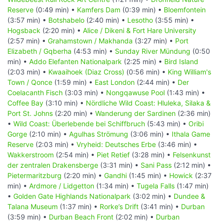
Reserve
(0:49 min) •
Kamfers Dam
(0:39 min) •
Bloemfontein
(3:57 min) •
Botshabelo
(2:40 min) •
Lesotho
(3:55 min) •
Hogsback
(2:20 min) •
Alice / Dikeni & Fort Hare University
(2:57 min) •
Grahamstown / Makhanda
(3:27 min) •
Port
Elizabeth / Gqberha
(4:53 min) •
Sunday River Mündung
(0:50
min) •
Addo Elefanten Nationalpark
(2:25 min) •
Bird Island
(2:03 min) •
Kwaaihoek (Diaz Cross)
(0:56 min) •
King William's
Town / Qonce
(1:59 min) •
East London
(2:44 min) •
Der
Coelacanth Fisch
(3:03 min) •
Nongqawuse Pool
(1:43 min) •
Coffee Bay
(3:10 min) •
Nördliche Wild Coast: Hluleka, Silaka &
Port St. Johns
(2:20 min) •
Wanderung der Sardinen
(2:36 min)
•
Wild Coast: Überlebende bei Schiffbruch
(5:43 min) •
Oribi
Gorge
(2:10 min) •
Agulhas Strömung
(3:06 min) •
Ithala Game
Reserve
(2:03 min) •
Vryheid: Deutsches Erbe
(3:46 min) •
Wakkerstroom
(2:54 min) •
Piet Retief
(3:28 min) •
Felsenkunst
der zentralen Drakensberge
(3:31 min) •
Sani Pass
(2:12 min) •
Pietermaritzburg
(2:20 min) •
Gandhi
(1:45 min) •
Howick
(2:37
min) •
Ardmore / Lidgetton
(1:34 min) •
Tugela Falls
(1:47 min)
•
Golden Gate Highlands Nationalpark
(3:02 min) •
Dundee &
Talana Museum
(1:37 min) •
Rorke’s Drift
(3:41 min) •
Durban
(3:59 min) •
Durban Beach Front
(2:02 min) •
Durban