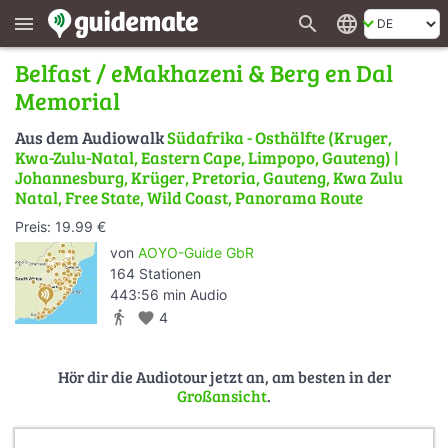
search
language
menu
Belfast / eMakhazeni & Berg en Dal
Memorial
Aus dem Audiowalk
Südafrika - Osthälfte (Kruger,
Kwa-Zulu-Natal, Eastern Cape, Limpopo, Gauteng) |
Johannesburg, Krüger, Pretoria, Gauteng, Kwa Zulu
Natal, Free State, Wild Coast, Panorama Route
Preis: 19.99 €
von
AOYO-Guide GbR
164 Stationen
443:56 min Audio
directions_walk
favorite
4
Hör dir die Audiotour jetzt an, am besten in der
Großansicht
.