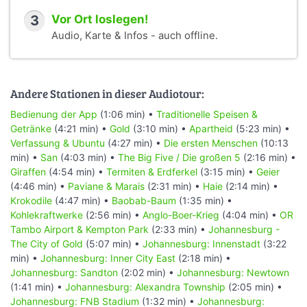
3
Vor Ort loslegen!
Audio, Karte & Infos - auch offline.
Andere Stationen in dieser Audiotour:
Bedienung der App
(1:06 min) •
Traditionelle Speisen &
Getränke
(4:21 min) •
Gold
(3:10 min) •
Apartheid
(5:23 min) •
Verfassung & Ubuntu
(4:27 min) •
Die ersten Menschen
(10:13
min) •
San
(4:03 min) •
The Big Five / Die großen 5
(2:16 min) •
Giraffen
(4:54 min) •
Termiten & Erdferkel
(3:15 min) •
Geier
(4:46 min) •
Paviane & Marais
(2:31 min) •
Haie
(2:14 min) •
Krokodile
(4:47 min) •
Baobab-Baum
(1:35 min) •
Kohlekraftwerke
(2:56 min) •
Anglo-Boer-Krieg
(4:04 min) •
OR
Tambo Airport & Kempton Park
(2:33 min) •
Johannesburg -
The City of Gold
(5:07 min) •
Johannesburg: Innenstadt
(3:22
min) •
Johannesburg: Inner City East
(2:18 min) •
Johannesburg: Sandton
(2:02 min) •
Johannesburg: Newtown
(1:41 min) •
Johannesburg: Alexandra Township
(2:05 min) •
Johannesburg: FNB Stadium
(1:32 min) •
Johannesburg: