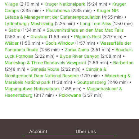
Village
(2:10 min) •
Kruger Nationalpark
(5:24 min) •
Kruger
Camps
(2:35 min) •
Phalaborwa
(2:35 min) •
Kruger NP:
Letaba & Management der Elefantenpopulation
(4:55 min) •
Lydenburg / Mashishing
(2:25 min) •
Long Tom Pass
(1:50 min)
•
Sabie
(1:34 min) •
Souvenirstände an den Mac Mac Falls
(2:53 min) •
Graskop
(1:59 min) •
Pilgrim's Rest
(3:17 min) •
Wälder
(1:50 min) •
God’s Window
(1:57 min) •
Wasserfälle der
Panorama Route
(1:56 min) •
Zama Zama
(2:51 min) •
Bourke’s
Luck Potholes
(2:22 min) •
Blyde River Canyon
(2:08 min) •
Marieskop & Three Rondavels Viewpoint
(2:59 min) •
Barberton
(2:48 min) •
Genesis Route
(2:22 min) •
Carolina &
Nooitgedacht Dam National Reserve
(1:19 min) •
Waterberg &
Marakele Nationalpark
(1:38 min) •
Soutpansberg
(1:46 min) •
Mapungubwe Nationalpark
(1:55 min) •
Magoebaskloof &
Haenertsburg
(3:17 min) •
Polokwane
(3:27 min)
Account
Über uns