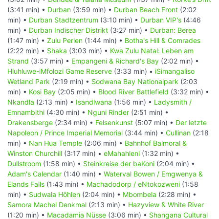
(3:41 min) •
Durban
(3:59 min) •
Durban Beach Front
(2:02
min) •
Durban Stadtzentrum
(3:10 min) •
Durban VIP's
(4:46
min) •
Durban Indischer Distrikt
(3:27 min) •
Durban: Berea
(1:47 min) •
Zulu Perlen
(1:44 min) •
Botha's Hill & Comrades
(2:22 min) •
Shaka
(3:03 min) •
Kwa Zulu Natal: Leben am
Strand
(3:57 min) •
Empangeni & Richard's Bay
(2:02 min) •
Hluhluwe-iMfolozi Game Reserve
(3:33 min) •
iSimangaliso
Wetland Park
(2:19 min) •
Sodwana Bay Nationalpark
(2:03
min) •
Kosi Bay
(2:05 min) •
Blood River Battlefield
(3:32 min) •
Nkandla
(2:13 min) •
Isandlwana
(1:56 min) •
Ladysmith /
Emnambithi
(4:30 min) •
Nguni Rinder
(2:51 min) •
Drakensberge
(2:34 min) •
Felsenkunst
(5:07 min) •
Der letzte
Napoleon / Prince Imperial Memorial
(3:44 min) •
Cullinan
(2:18
min) •
Nan Hua Temple
(2:06 min) •
Bahnhof Balmoral &
Winston Churchill
(3:17 min) •
eMahahleni
(1:32 min) •
Dullstroom
(1:58 min) •
Steinkreise der baKoni
(2:04 min) •
Adam's Calendar
(1:40 min) •
Waterval Bowen / Emgwenya &
Elands Falls
(1:43 min) •
Machadodorp / eNtokozweni
(1:58
min) •
Sudwala Höhlen
(2:04 min) •
Mbombela
(2:28 min) •
Samora Machel Denkmal
(2:13 min) •
Hazyview & White River
(1:20 min) •
Macadamia Nüsse
(3:06 min) •
Shangana Cultural