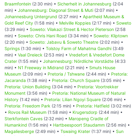
Braamfontein
(2:30 min) •
Sicherheit in Johannesburg
(2:04
min) •
Johannesburg: Diagonal Street & Muti
(2:07 min) •
Johannesburg Untergrund
(2:27 min) •
Apartheid Museum &
Gold Reef City
(1:58 min) •
Melville Koppies
(2:17 min) •
Soweto
(3:29 min) •
Soweto: Vilakazi Street & Hector Pieterson
(2:58
min) •
Soweto: Chris Hani Road
(3:34 min) •
Soweto: Kliptown
(2:20 min) •
Soweto: Jabavu & Soweto Theatre
(2:02 min) •
Springs
(1:30 min) •
Tolstoy Farm of Mahatma Gandhi
(3:49
min) •
Vaal Dreieck
(2:53 min) •
Vredefort & Vredefort Dome
Crater
(1:55 min) •
Johannesburg: Nördliche Vorstädte
(4:33
min) •
N1 Freeway in Midrand
(2:21 min) •
Smuts House
Museum
(2:09 min) •
Pretoria / Tshwane
(2:44 min) •
Pretoria:
Jacaranda
(1:38 min) •
Pretoria: Church Square
(3:05 min) •
Pretoria: Union Building
(3:04 min) •
Pretoria: Voortrekker
Monument
(3:56 min) •
Pretoria: National Museum of Natural
History
(1:42 min) •
Pretoria: Lilian Ngoyi Square
(2:06 min) •
Pretoria: Freedom Park
(2:15 min) •
Pretoria: Hatfield
(3:02 min)
•
Rovos Rail Museum
(1:58 min) •
Krugersdorp
(2:44 min) •
Sterkfontein Caves
(2:32 min) •
Maropeng Cradle of
Humankind
(1:56 min) •
Hartbeespoort Staudamm
(2:56 min) •
Magaliesberge
(2:49 min) •
Tswaing Krater
(1:37 min) •
Sun