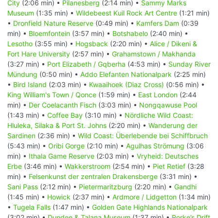
City
(2:06 min) •
Pilanesberg
(2:14 min) •
Sammy Marks
Museum
(1:35 min) •
Wildebeest Kuil Rock Art Centre
(1:21 min)
•
Dronfield Nature Reserve
(0:49 min) •
Kamfers Dam
(0:39
min) •
Bloemfontein
(3:57 min) •
Botshabelo
(2:40 min) •
Lesotho
(3:55 min) •
Hogsback
(2:20 min) •
Alice / Dikeni &
Fort Hare University
(2:57 min) •
Grahamstown / Makhanda
(3:27 min) •
Port Elizabeth / Gqberha
(4:53 min) •
Sunday River
Mündung
(0:50 min) •
Addo Elefanten Nationalpark
(2:25 min)
•
Bird Island
(2:03 min) •
Kwaaihoek (Diaz Cross)
(0:56 min) •
King William's Town / Qonce
(1:59 min) •
East London
(2:44
min) •
Der Coelacanth Fisch
(3:03 min) •
Nongqawuse Pool
(1:43 min) •
Coffee Bay
(3:10 min) •
Nördliche Wild Coast:
Hluleka, Silaka & Port St. Johns
(2:20 min) •
Wanderung der
Sardinen
(2:36 min) •
Wild Coast: Überlebende bei Schiffbruch
(5:43 min) •
Oribi Gorge
(2:10 min) •
Agulhas Strömung
(3:06
min) •
Ithala Game Reserve
(2:03 min) •
Vryheid: Deutsches
Erbe
(3:46 min) •
Wakkerstroom
(2:54 min) •
Piet Retief
(3:28
min) •
Felsenkunst der zentralen Drakensberge
(3:31 min) •
Sani Pass
(2:12 min) •
Pietermaritzburg
(2:20 min) •
Gandhi
(1:45 min) •
Howick
(2:37 min) •
Ardmore / Lidgetton
(1:34 min)
•
Tugela Falls
(1:47 min) •
Golden Gate Highlands Nationalpark
(3:02 min) •
Dundee & Talana Museum
(1:37 min) •
Rorke’s Drift