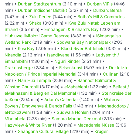
min) •
Durban Stadtzentrum
(3:10 min) •
Durban VIP's
(4:46
min) •
Durban Indischer Distrikt
(3:27 min) •
Durban: Berea
(1:47 min) •
Zulu Perlen
(1:44 min) •
Botha's Hill & Comrades
(2:22 min) •
Shaka
(3:03 min) •
Kwa Zulu Natal: Leben am
Strand
(3:57 min) •
Empangeni & Richard's Bay
(2:02 min) •
Hluhluwe-iMfolozi Game Reserve
(3:33 min) •
iSimangaliso
Wetland Park
(2:19 min) •
Sodwana Bay Nationalpark
(2:03
min) •
Kosi Bay
(2:05 min) •
Blood River Battlefield
(3:32 min) •
Nkandla
(2:13 min) •
Isandlwana
(1:56 min) •
Ladysmith /
Emnambithi
(4:30 min) •
Nguni Rinder
(2:51 min) •
Drakensberge
(2:34 min) •
Felsenkunst
(5:07 min) •
Der letzte
Napoleon / Prince Imperial Memorial
(3:44 min) •
Cullinan
(2:18
min) •
Nan Hua Temple
(2:06 min) •
Bahnhof Balmoral &
Winston Churchill
(3:17 min) •
eMahahleni
(1:32 min) •
Belfast /
eMakhazeni & Berg en Dal Memorial
(1:32 min) •
Steinkreise der
baKoni
(2:04 min) •
Adam's Calendar
(1:40 min) •
Waterval
Bowen / Emgwenya & Elands Falls
(1:43 min) •
Machadodorp /
eNtokozweni
(1:58 min) •
Sudwala Höhlen
(2:04 min) •
Mbombela
(2:28 min) •
Samora Machel Denkmal
(2:13 min) •
Hazyview & White River
(1:20 min) •
Macadamia Nüsse
(3:06
min) •
Shangana Cultural Village
(2:10 min) •
Kruger