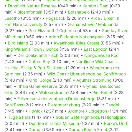
•
Dronfield Nature Reserve
(0:49 min) •
Kamfers Dam
(0:39
min) •
Bloemfontein
(3:57 min) •
Botshabelo
(2:40 min) •
Lesotho
(3:55 min) •
Hogsback
(2:20 min) •
Alice / Dikeni &
Fort Hare University
(2:57 min) •
Grahamstown / Makhanda
(3:27 min) •
Port Elizabeth / Gqberha
(4:53 min) •
Sunday River
Mündung
(0:50 min) •
Addo Elefanten Nationalpark
(2:25 min)
•
Bird Island
(2:03 min) •
Kwaaihoek (Diaz Cross)
(0:56 min) •
King William's Town / Qonce
(1:59 min) •
East London
(2:44
min) •
Der Coelacanth Fisch
(3:03 min) •
Nongqawuse Pool
(1:43 min) •
Coffee Bay
(3:10 min) •
Nördliche Wild Coast:
Hluleka, Silaka & Port St. Johns
(2:20 min) •
Wanderung der
Sardinen
(2:36 min) •
Wild Coast: Überlebende bei Schiffbruch
(5:43 min) •
Oribi Gorge
(2:10 min) •
Agulhas Strömung
(3:06
min) •
Ithala Game Reserve
(2:03 min) •
Vryheid: Deutsches
Erbe
(3:46 min) •
Wakkerstroom
(2:54 min) •
Piet Retief
(3:28
min) •
Felsenkunst der zentralen Drakensberge
(3:31 min) •
Sani Pass
(2:12 min) •
Pietermaritzburg
(2:20 min) •
Gandhi
(1:45 min) •
Howick
(2:37 min) •
Ardmore / Lidgetton
(1:34 min)
•
Tugela Falls
(1:47 min) •
Golden Gate Highlands Nationalpark
(3:02 min) •
Dundee & Talana Museum
(1:37 min) •
Rorke’s Drift
(3:41 min) •
Durban
(3:59 min) •
Durban Beach Front
(2:02