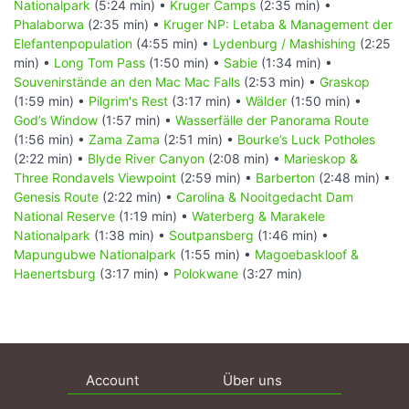
Nationalpark
(5:24 min) •
Kruger Camps
(2:35 min) •
Phalaborwa
(2:35 min) •
Kruger NP: Letaba & Management der
Elefantenpopulation
(4:55 min) •
Lydenburg / Mashishing
(2:25
min) •
Long Tom Pass
(1:50 min) •
Sabie
(1:34 min) •
Souvenirstände an den Mac Mac Falls
(2:53 min) •
Graskop
(1:59 min) •
Pilgrim's Rest
(3:17 min) •
Wälder
(1:50 min) •
God’s Window
(1:57 min) •
Wasserfälle der Panorama Route
(1:56 min) •
Zama Zama
(2:51 min) •
Bourke’s Luck Potholes
(2:22 min) •
Blyde River Canyon
(2:08 min) •
Marieskop &
Three Rondavels Viewpoint
(2:59 min) •
Barberton
(2:48 min) •
Genesis Route
(2:22 min) •
Carolina & Nooitgedacht Dam
National Reserve
(1:19 min) •
Waterberg & Marakele
Nationalpark
(1:38 min) •
Soutpansberg
(1:46 min) •
Mapungubwe Nationalpark
(1:55 min) •
Magoebaskloof &
Haenertsburg
(3:17 min) •
Polokwane
(3:27 min)
Account
Über uns