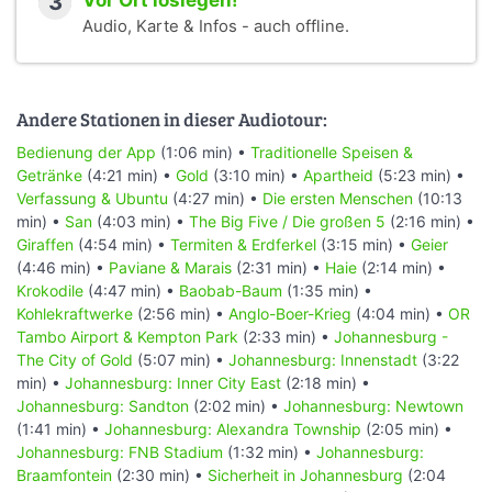
3
Vor Ort loslegen!
Audio, Karte & Infos - auch offline.
Andere Stationen in dieser Audiotour:
Bedienung der App
(1:06 min) •
Traditionelle Speisen &
Getränke
(4:21 min) •
Gold
(3:10 min) •
Apartheid
(5:23 min) •
Verfassung & Ubuntu
(4:27 min) •
Die ersten Menschen
(10:13
min) •
San
(4:03 min) •
The Big Five / Die großen 5
(2:16 min) •
Giraffen
(4:54 min) •
Termiten & Erdferkel
(3:15 min) •
Geier
(4:46 min) •
Paviane & Marais
(2:31 min) •
Haie
(2:14 min) •
Krokodile
(4:47 min) •
Baobab-Baum
(1:35 min) •
Kohlekraftwerke
(2:56 min) •
Anglo-Boer-Krieg
(4:04 min) •
OR
Tambo Airport & Kempton Park
(2:33 min) •
Johannesburg -
The City of Gold
(5:07 min) •
Johannesburg: Innenstadt
(3:22
min) •
Johannesburg: Inner City East
(2:18 min) •
Johannesburg: Sandton
(2:02 min) •
Johannesburg: Newtown
(1:41 min) •
Johannesburg: Alexandra Township
(2:05 min) •
Johannesburg: FNB Stadium
(1:32 min) •
Johannesburg:
Braamfontein
(2:30 min) •
Sicherheit in Johannesburg
(2:04