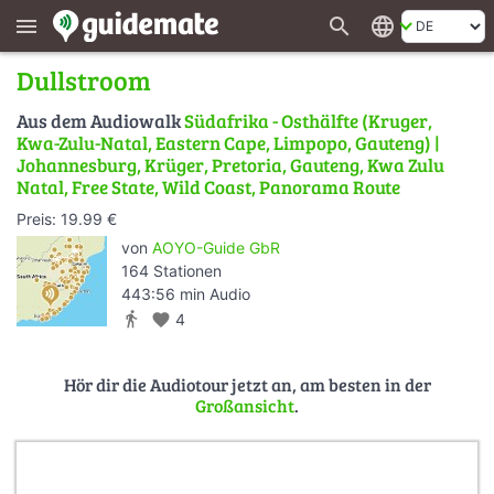
search
language
menu
Dullstroom
Aus dem Audiowalk
Südafrika - Osthälfte (Kruger,
Kwa-Zulu-Natal, Eastern Cape, Limpopo, Gauteng) |
Johannesburg, Krüger, Pretoria, Gauteng, Kwa Zulu
Natal, Free State, Wild Coast, Panorama Route
Preis: 19.99 €
von
AOYO-Guide GbR
164 Stationen
443:56 min Audio
directions_walk
favorite
4
Hör dir die Audiotour jetzt an, am besten in der
Großansicht
.