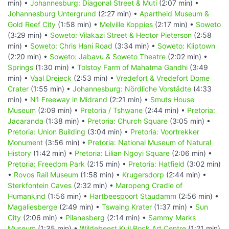
min) •
Johannesburg: Diagonal Street & Muti
(2:07 min) •
Johannesburg Untergrund
(2:27 min) •
Apartheid Museum &
Gold Reef City
(1:58 min) •
Melville Koppies
(2:17 min) •
Soweto
(3:29 min) •
Soweto: Vilakazi Street & Hector Pieterson
(2:58
min) •
Soweto: Chris Hani Road
(3:34 min) •
Soweto: Kliptown
(2:20 min) •
Soweto: Jabavu & Soweto Theatre
(2:02 min) •
Springs
(1:30 min) •
Tolstoy Farm of Mahatma Gandhi
(3:49
min) •
Vaal Dreieck
(2:53 min) •
Vredefort & Vredefort Dome
Crater
(1:55 min) •
Johannesburg: Nördliche Vorstädte
(4:33
min) •
N1 Freeway in Midrand
(2:21 min) •
Smuts House
Museum
(2:09 min) •
Pretoria / Tshwane
(2:44 min) •
Pretoria:
Jacaranda
(1:38 min) •
Pretoria: Church Square
(3:05 min) •
Pretoria: Union Building
(3:04 min) •
Pretoria: Voortrekker
Monument
(3:56 min) •
Pretoria: National Museum of Natural
History
(1:42 min) •
Pretoria: Lilian Ngoyi Square
(2:06 min) •
Pretoria: Freedom Park
(2:15 min) •
Pretoria: Hatfield
(3:02 min)
•
Rovos Rail Museum
(1:58 min) •
Krugersdorp
(2:44 min) •
Sterkfontein Caves
(2:32 min) •
Maropeng Cradle of
Humankind
(1:56 min) •
Hartbeespoort Staudamm
(2:56 min) •
Magaliesberge
(2:49 min) •
Tswaing Krater
(1:37 min) •
Sun
City
(2:06 min) •
Pilanesberg
(2:14 min) •
Sammy Marks
Museum
(1:35 min) •
Wildebeest Kuil Rock Art Centre
(1:21 min)