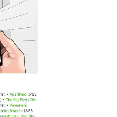
min) •
Apartheid
(5:23
) •
The Big Five / Die
min) •
Paviane &
hlekraftwerke
(2:56
nnesburg - The City