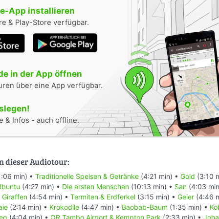
-App installieren
e & Play-Store verfügbar.
e in der App öffnen
uren über eine App verfügbar.
oslegen!
 & Infos - auch offline.
n dieser Audiotour:
1:06 min) •
Traditionelle Speisen & Getränke
(4:21 min) •
Gold
(3:10 
Ubuntu
(4:27 min) •
Die ersten Menschen
(10:13 min) •
San
(4:03 min
•
Giraffen
(4:54 min) •
Termiten & Erdferkel
(3:15 min) •
Geier
(4:46 
aie
(2:14 min) •
Krokodile
(4:47 min) •
Baobab-Baum
(1:35 min) •
Ko
ieg
(4:04 min) •
OR Tambo Airport & Kempton Park
(2:33 min) •
Joha