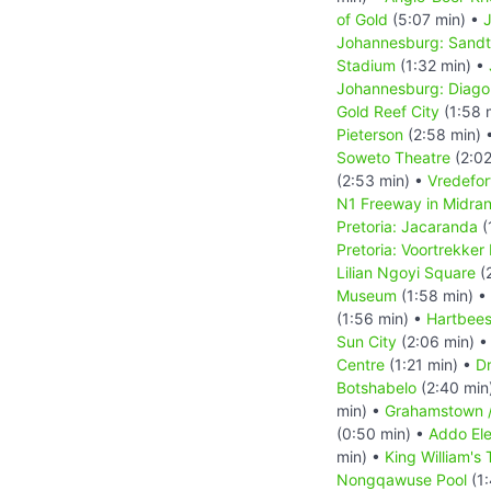
of Gold
(5:07 min) •
Johannesburg: Sand
Stadium
(1:32 min) •
Johannesburg: Diagon
Gold Reef City
(1:58 
Pieterson
(2:58 min) 
Soweto Theatre
(2:02
(2:53 min) •
Vredefor
N1 Freeway in Midra
Pretoria: Jacaranda
(
Pretoria: Voortrekke
Lilian Ngoyi Square
(
Museum
(1:58 min) •
(1:56 min) •
Hartbee
Sun City
(2:06 min) 
Centre
(1:21 min) •
Dr
Botshabelo
(2:40 min
min) •
Grahamstown 
(0:50 min) •
Addo Ele
min) •
King William's
Nongqawuse Pool
(1: