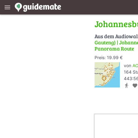
menu
Johannesb
Aus dem Audiowa
Gauteng) | Johanne
Panorama Route
Preis: 19.99 €
von
AO
164 St
443:56
directions_walk
favorite