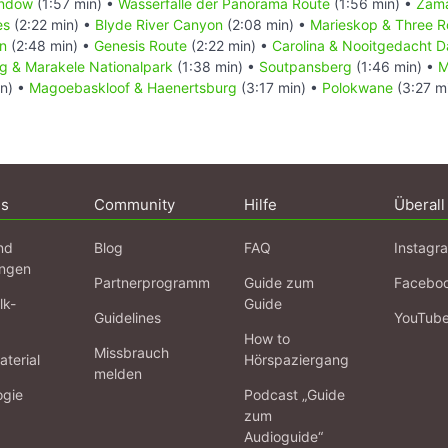
indow
(1:57 min) •
Wasserfälle der Panorama Route
(1:56 min) •
Zam
es
(2:22 min) •
Blyde River Canyon
(2:08 min) •
Marieskop & Three R
n
(2:48 min) •
Genesis Route
(2:22 min) •
Carolina & Nooitgedacht D
g & Marakele Nationalpark
(1:38 min) •
Soutpansberg
(1:46 min) •
M
in) •
Magoebaskloof & Haenertsburg
(3:17 min) •
Polokwane
(3:27 m
ns
Community
Hilfe
Überall
nd
Blog
FAQ
Instagr
ngen
Partnerprogramm
Guide zum
Facebo
lk-
Guide
Guidelines
YouTub
How to
Missbrauch
terial
Hörspaziergang
melden
ogie
Podcast „Guide
zum
Audioguide“