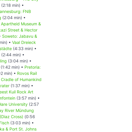
(2:18 min) •
annesburg: FNB
g
(2:04 min) •
•
Apartheid Museum &
kazi Street & Hector
•
Soweto: Jabavu &
min) •
Vaal Dreieck
städte
(4:33 min) •
(2:44 min) •
ding
(3:04 min) •
(1:42 min) •
Pretoria:
2 min) •
Rovos Rail
Cradle of Humankind
rater
(1:37 min) •
est Kuil Rock Art
mfontein
(3:57 min) •
 Hare University
(2:57
ay River Mündung
(Diaz Cross)
(0:56
Fisch
(3:03 min) •
aka & Port St. Johns