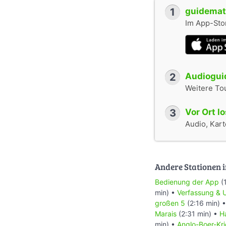
1
guidemate
Im App-Stor
2
Audioguid
Weitere To
3
Vor Ort l
Audio, Karte
Andere Stationen i
Bedienung der App
(
min) •
Verfassung & 
großen 5
(2:16 min) 
Marais
(2:31 min) •
H
min) •
Anglo-Boer-Kr