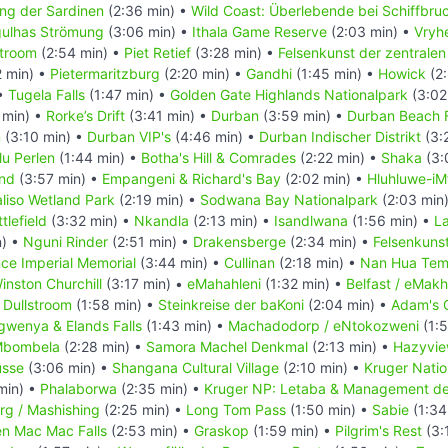
ng der Sardinen
(2:36 min) •
Wild Coast: Überlebende bei Schiffbru
ulhas Strömung
(3:06 min) •
Ithala Game Reserve
(2:03 min) •
Vryh
troom
(2:54 min) •
Piet Retief
(3:28 min) •
Felsenkunst der zentrale
2 min) •
Pietermaritzburg
(2:20 min) •
Gandhi
(1:45 min) •
Howick
(2:
 •
Tugela Falls
(1:47 min) •
Golden Gate Highlands Nationalpark
(3:02
 min) •
Rorke’s Drift
(3:41 min) •
Durban
(3:59 min) •
Durban Beach 
m
(3:10 min) •
Durban VIP's
(4:46 min) •
Durban Indischer Distrikt
(3:
lu Perlen
(1:44 min) •
Botha's Hill & Comrades
(2:22 min) •
Shaka
(3:
and
(3:57 min) •
Empangeni & Richard's Bay
(2:02 min) •
Hluhluwe-iM
liso Wetland Park
(2:19 min) •
Sodwana Bay Nationalpark
(2:03 min
tlefield
(3:32 min) •
Nkandla
(2:13 min) •
Isandlwana
(1:56 min) •
La
n) •
Nguni Rinder
(2:51 min) •
Drakensberge
(2:34 min) •
Felsenkuns
nce Imperial Memorial
(3:44 min) •
Cullinan
(2:18 min) •
Nan Hua Tem
inston Churchill
(3:17 min) •
eMahahleni
(1:32 min) •
Belfast / eMakh
•
Dullstroom
(1:58 min) •
Steinkreise der baKoni
(2:04 min) •
Adam's 
gwenya & Elands Falls
(1:43 min) •
Machadodorp / eNtokozweni
(1:5
bombela
(2:28 min) •
Samora Machel Denkmal
(2:13 min) •
Hazyvie
sse
(3:06 min) •
Shangana Cultural Village
(2:10 min) •
Kruger Natio
min) •
Phalaborwa
(2:35 min) •
Kruger NP: Letaba & Management der
rg / Mashishing
(2:25 min) •
Long Tom Pass
(1:50 min) •
Sabie
(1:34
en Mac Mac Falls
(2:53 min) •
Graskop
(1:59 min) •
Pilgrim's Rest
(3: