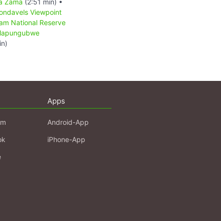
a Zama
(2:51 min) •
ondavels Viewpoint
am National Reserve
apungubwe
in)
Apps
am
Android-App
ok
iPhone-App
e