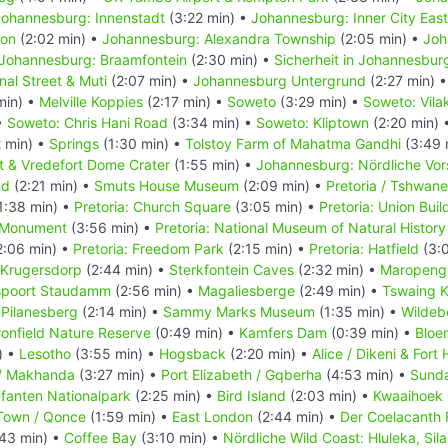
Johannesburg: Innenstadt
(3:22 min) •
Johannesburg: Inner City East
ton
(2:02 min) •
Johannesburg: Alexandra Township
(2:05 min) •
Joh
Johannesburg: Braamfontein
(2:30 min) •
Sicherheit in Johannesbur
al Street & Muti
(2:07 min) •
Johannesburg Untergrund
(2:27 min) 
min) •
Melville Koppies
(2:17 min) •
Soweto
(3:29 min) •
Soweto: Vila
•
Soweto: Chris Hani Road
(3:34 min) •
Soweto: Kliptown
(2:20 min) 
 min) •
Springs
(1:30 min) •
Tolstoy Farm of Mahatma Gandhi
(3:49 
t & Vredefort Dome Crater
(1:55 min) •
Johannesburg: Nördliche Vor
nd
(2:21 min) •
Smuts House Museum
(2:09 min) •
Pretoria / Tshwane
1:38 min) •
Pretoria: Church Square
(3:05 min) •
Pretoria: Union Buil
r Monument
(3:56 min) •
Pretoria: National Museum of Natural History
2:06 min) •
Pretoria: Freedom Park
(2:15 min) •
Pretoria: Hatfield
(3:0
Krugersdorp
(2:44 min) •
Sterkfontein Caves
(2:32 min) •
Maropeng 
spoort Staudamm
(2:56 min) •
Magaliesberge
(2:49 min) •
Tswaing K
•
Pilanesberg
(2:14 min) •
Sammy Marks Museum
(1:35 min) •
Wildebe
onfield Nature Reserve
(0:49 min) •
Kamfers Dam
(0:39 min) •
Bloe
) •
Lesotho
(3:55 min) •
Hogsback
(2:20 min) •
Alice / Dikeni & Fort
/ Makhanda
(3:27 min) •
Port Elizabeth / Gqberha
(4:53 min) •
Sund
fanten Nationalpark
(2:25 min) •
Bird Island
(2:03 min) •
Kwaaihoek 
 Town / Qonce
(1:59 min) •
East London
(2:44 min) •
Der Coelacanth 
43 min) •
Coffee Bay
(3:10 min) •
Nördliche Wild Coast: Hluleka, Sil