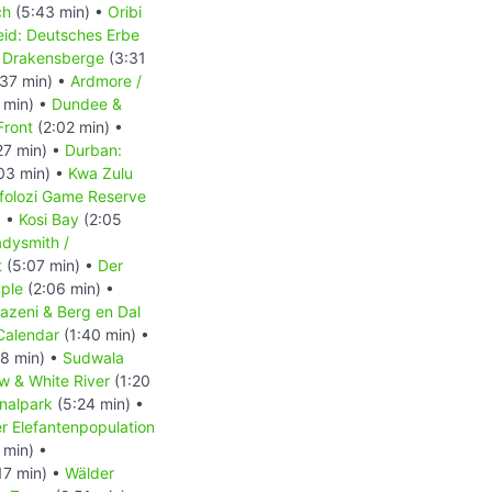
ch
(5:43 min) •
Oribi
eid: Deutsches Erbe
n Drakensberge
(3:31
37 min) •
Ardmore /
 min) •
Dundee &
Front
(2:02 min) •
27 min) •
Durban:
03 min) •
Kwa Zulu
folozi Game Reserve
) •
Kosi Bay
(2:05
dysmith /
t
(5:07 min) •
Der
ple
(2:06 min) •
azeni & Berg en Dal
Calendar
(1:40 min) •
8 min) •
Sudwala
w & White River
(1:20
nalpark
(5:24 min) •
 Elefantenpopulation
 min) •
17 min) •
Wälder