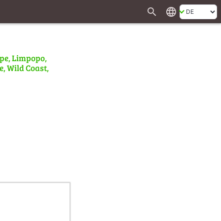
search
language
ape, Limpopo,
e, Wild Coast,