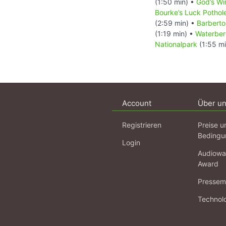
(1:50 min) •
God’s W
Bourke’s Luck Pothol
(2:59 min) •
Barberto
(1:19 min) •
Waterber
Nationalpark
(1:55 m
Account
Über u
Registrieren
Preise u
Bedingu
Login
Audiowa
Award
Pressema
Technol