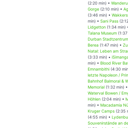
(2:20 min) •
Wanderu
Gorge
(2:10 min) •
Ag
(3:46 min) •
Wakkers
min) •
Sani Pass
(2:1
Lidgetton
(1:34 min)
Talana Museum
(1:37
Durban Stadtzentru
Berea
(1:47 min) •
Zu
Natal: Leben am Str
(3:33 min) •
iSimanga
min) •
Blood River Bat
Emnambithi
(4:30 mi
letzte Napoleon / Pri
Bahnhof Balmoral & W
Memorial
(1:32 min) 
Waterval Bowen / Em
Höhlen
(2:04 min) •
M
min) •
Macadamia Nü
Kruger Camps
(2:35 
(4:55 min) •
Lydenbu
Souvenirstände an d