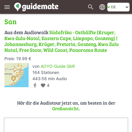
search
language
menu
San
Aus dem Audiowalk
Südafrika - Osthälfte (Kruger,
Kwa-Zulu-Natal, Eastern Cape, Limpopo, Gauteng) |
Johannesburg, Krüger, Pretoria, Gauteng, Kwa Zulu
Natal, Free State, Wild Coast, Panorama Route
Preis: 19.99 €
von
AOYO-Guide GbR
164 Stationen
443:56 min Audio
directions_walk
favorite
4
Hör dir die Audiotour jetzt an, am besten in der
Großansicht
.