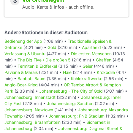
3
Vor Ort loslegen!
Audio, Karte & Infos - auch offline.
Andere Stationen in dieser Audiotour:
Bedienung der App
(1:06 min) •
Traditionelle Speisen &
Getränke
(4:21 min) •
Gold
(3:10 min) •
Apartheid
(5:23 min) •
Verfassung & Ubuntu
(4:27 min) •
Die ersten Menschen
(10:13
min) •
The Big Five / Die großen 5
(2:16 min) •
Giraffen
(4:54
min) •
Termiten & Erdferkel
(3:15 min) •
Geier
(4:46 min) •
Paviane & Marais
(2:31 min) •
Haie
(2:14 min) •
Krokodile
(4:47
min) •
Baobab-Baum
(1:35 min) •
Kohlekraftwerke
(2:56 min) •
Anglo-Boer-Krieg
(4:04 min) •
OR Tambo Airport & Kempton
Park
(2:33 min) •
Johannesburg - The City of Gold
(5:07 min) •
Johannesburg: Innenstadt
(3:22 min) •
Johannesburg: Inner
City East
(2:18 min) •
Johannesburg: Sandton
(2:02 min) •
Johannesburg: Newtown
(1:41 min) •
Johannesburg: Alexandra
Township
(2:05 min) •
Johannesburg: FNB Stadium
(1:32 min) •
Johannesburg: Braamfontein
(2:30 min) •
Sicherheit in
Johannesburg
(2:04 min) •
Johannesburg: Diagonal Street &