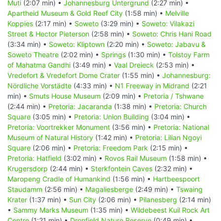
Muti
(2:07 min) •
Johannesburg Untergrund
(2:27 min) •
Apartheid Museum & Gold Reef City
(1:58 min) •
Melville
Koppies
(2:17 min) •
Soweto
(3:29 min) •
Soweto: Vilakazi
Street & Hector Pieterson
(2:58 min) •
Soweto: Chris Hani Road
(3:34 min) •
Soweto: Kliptown
(2:20 min) •
Soweto: Jabavu &
Soweto Theatre
(2:02 min) •
Springs
(1:30 min) •
Tolstoy Farm
of Mahatma Gandhi
(3:49 min) •
Vaal Dreieck
(2:53 min) •
Vredefort & Vredefort Dome Crater
(1:55 min) •
Johannesburg:
Nördliche Vorstädte
(4:33 min) •
N1 Freeway in Midrand
(2:21
min) •
Smuts House Museum
(2:09 min) •
Pretoria / Tshwane
(2:44 min) •
Pretoria: Jacaranda
(1:38 min) •
Pretoria: Church
Square
(3:05 min) •
Pretoria: Union Building
(3:04 min) •
Pretoria: Voortrekker Monument
(3:56 min) •
Pretoria: National
Museum of Natural History
(1:42 min) •
Pretoria: Lilian Ngoyi
Square
(2:06 min) •
Pretoria: Freedom Park
(2:15 min) •
Pretoria: Hatfield
(3:02 min) •
Rovos Rail Museum
(1:58 min) •
Krugersdorp
(2:44 min) •
Sterkfontein Caves
(2:32 min) •
Maropeng Cradle of Humankind
(1:56 min) •
Hartbeespoort
Staudamm
(2:56 min) •
Magaliesberge
(2:49 min) •
Tswaing
Krater
(1:37 min) •
Sun City
(2:06 min) •
Pilanesberg
(2:14 min)
•
Sammy Marks Museum
(1:35 min) •
Wildebeest Kuil Rock Art
Centre
(1:21 min) •
Dronfield Nature Reserve
(0:49 min) •