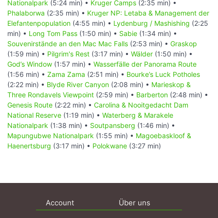
Nationalpark
(5:24 min) •
Kruger Camps
(2:35 min) •
Phalaborwa
(2:35 min) •
Kruger NP: Letaba & Management der
Elefantenpopulation
(4:55 min) •
Lydenburg / Mashishing
(2:25
min) •
Long Tom Pass
(1:50 min) •
Sabie
(1:34 min) •
Souvenirstände an den Mac Mac Falls
(2:53 min) •
Graskop
(1:59 min) •
Pilgrim's Rest
(3:17 min) •
Wälder
(1:50 min) •
God’s Window
(1:57 min) •
Wasserfälle der Panorama Route
(1:56 min) •
Zama Zama
(2:51 min) •
Bourke’s Luck Potholes
(2:22 min) •
Blyde River Canyon
(2:08 min) •
Marieskop &
Three Rondavels Viewpoint
(2:59 min) •
Barberton
(2:48 min) •
Genesis Route
(2:22 min) •
Carolina & Nooitgedacht Dam
National Reserve
(1:19 min) •
Waterberg & Marakele
Nationalpark
(1:38 min) •
Soutpansberg
(1:46 min) •
Mapungubwe Nationalpark
(1:55 min) •
Magoebaskloof &
Haenertsburg
(3:17 min) •
Polokwane
(3:27 min)
Account
Über uns