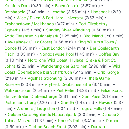
Kamfers Dam
(0:39 min) •
Bloemfontein
(3:57 min) •
Botshabelo
(2:40 min) •
Lesotho
(3:55 min) •
Hogsback
(2:20
min) •
Alice / Dikeni & Fort Hare University
(2:57 min) •
Grahamstown / Makhanda
(3:27 min) •
Port Elizabeth /
Gqberha
(4:53 min) •
Sunday River Mündung
(0:50 min) •
Addo Elefanten Nationalpark
(2:25 min) •
Bird Island
(2:03 min)
•
Kwaaihoek (Diaz Cross)
(0:56 min) •
King William's Town /
Qonce
(1:59 min) •
East London
(2:44 min) •
Der Coelacanth
Fisch
(3:03 min) •
Nongqawuse Pool
(1:43 min) •
Coffee Bay
(3:10 min) •
Nördliche Wild Coast: Hluleka, Silaka & Port St.
Johns
(2:20 min) •
Wanderung der Sardinen
(2:36 min) •
Wild
Coast: Überlebende bei Schiffbruch
(5:43 min) •
Oribi Gorge
(2:10 min) •
Agulhas Strömung
(3:06 min) •
Ithala Game
Reserve
(2:03 min) •
Vryheid: Deutsches Erbe
(3:46 min) •
Wakkerstroom
(2:54 min) •
Piet Retief
(3:28 min) •
Felsenkunst
der zentralen Drakensberge
(3:31 min) •
Sani Pass
(2:12 min) •
Pietermaritzburg
(2:20 min) •
Gandhi
(1:45 min) •
Howick
(2:37
min) •
Ardmore / Lidgetton
(1:34 min) •
Tugela Falls
(1:47 min)
•
Golden Gate Highlands Nationalpark
(3:02 min) •
Dundee &
Talana Museum
(1:37 min) •
Rorke’s Drift
(3:41 min) •
Durban
(3:59 min) •
Durban Beach Front
(2:02 min) •
Durban