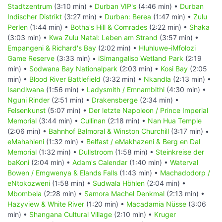
Stadtzentrum
(3:10 min) •
Durban VIP's
(4:46 min) •
Durban
Indischer Distrikt
(3:27 min) •
Durban: Berea
(1:47 min) •
Zulu
Perlen
(1:44 min) •
Botha's Hill & Comrades
(2:22 min) •
Shaka
(3:03 min) •
Kwa Zulu Natal: Leben am Strand
(3:57 min) •
Empangeni & Richard's Bay
(2:02 min) •
Hluhluwe-iMfolozi
Game Reserve
(3:33 min) •
iSimangaliso Wetland Park
(2:19
min) •
Sodwana Bay Nationalpark
(2:03 min) •
Kosi Bay
(2:05
min) •
Blood River Battlefield
(3:32 min) •
Nkandla
(2:13 min) •
Isandlwana
(1:56 min) •
Ladysmith / Emnambithi
(4:30 min) •
Nguni Rinder
(2:51 min) •
Drakensberge
(2:34 min) •
Felsenkunst
(5:07 min) •
Der letzte Napoleon / Prince Imperial
Memorial
(3:44 min) •
Cullinan
(2:18 min) •
Nan Hua Temple
(2:06 min) •
Bahnhof Balmoral & Winston Churchill
(3:17 min) •
eMahahleni
(1:32 min) •
Belfast / eMakhazeni & Berg en Dal
Memorial
(1:32 min) •
Dullstroom
(1:58 min) •
Steinkreise der
baKoni
(2:04 min) •
Adam's Calendar
(1:40 min) •
Waterval
Bowen / Emgwenya & Elands Falls
(1:43 min) •
Machadodorp /
eNtokozweni
(1:58 min) •
Sudwala Höhlen
(2:04 min) •
Mbombela
(2:28 min) •
Samora Machel Denkmal
(2:13 min) •
Hazyview & White River
(1:20 min) •
Macadamia Nüsse
(3:06
min) •
Shangana Cultural Village
(2:10 min) •
Kruger