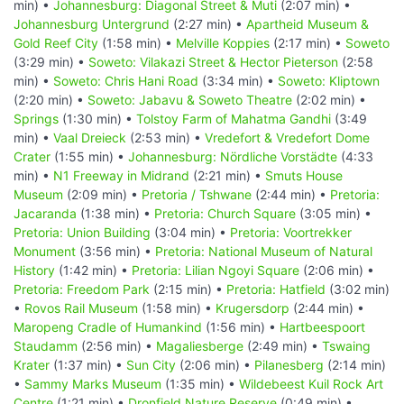
min) •
Johannesburg: Diagonal Street & Muti
(2:07 min) •
Johannesburg Untergrund
(2:27 min) •
Apartheid Museum &
Gold Reef City
(1:58 min) •
Melville Koppies
(2:17 min) •
Soweto
(3:29 min) •
Soweto: Vilakazi Street & Hector Pieterson
(2:58
min) •
Soweto: Chris Hani Road
(3:34 min) •
Soweto: Kliptown
(2:20 min) •
Soweto: Jabavu & Soweto Theatre
(2:02 min) •
Springs
(1:30 min) •
Tolstoy Farm of Mahatma Gandhi
(3:49
min) •
Vaal Dreieck
(2:53 min) •
Vredefort & Vredefort Dome
Crater
(1:55 min) •
Johannesburg: Nördliche Vorstädte
(4:33
min) •
N1 Freeway in Midrand
(2:21 min) •
Smuts House
Museum
(2:09 min) •
Pretoria / Tshwane
(2:44 min) •
Pretoria:
Jacaranda
(1:38 min) •
Pretoria: Church Square
(3:05 min) •
Pretoria: Union Building
(3:04 min) •
Pretoria: Voortrekker
Monument
(3:56 min) •
Pretoria: National Museum of Natural
History
(1:42 min) •
Pretoria: Lilian Ngoyi Square
(2:06 min) •
Pretoria: Freedom Park
(2:15 min) •
Pretoria: Hatfield
(3:02 min)
•
Rovos Rail Museum
(1:58 min) •
Krugersdorp
(2:44 min) •
Maropeng Cradle of Humankind
(1:56 min) •
Hartbeespoort
Staudamm
(2:56 min) •
Magaliesberge
(2:49 min) •
Tswaing
Krater
(1:37 min) •
Sun City
(2:06 min) •
Pilanesberg
(2:14 min)
•
Sammy Marks Museum
(1:35 min) •
Wildebeest Kuil Rock Art
Centre
(1:21 min) •
Dronfield Nature Reserve
(0:49 min) •