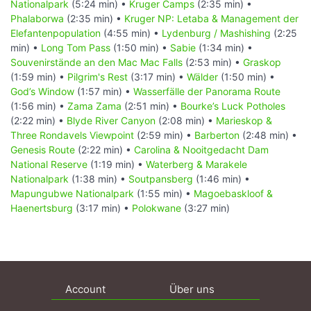
Nationalpark
(5:24 min) •
Kruger Camps
(2:35 min) •
Phalaborwa
(2:35 min) •
Kruger NP: Letaba & Management der
Elefantenpopulation
(4:55 min) •
Lydenburg / Mashishing
(2:25
min) •
Long Tom Pass
(1:50 min) •
Sabie
(1:34 min) •
Souvenirstände an den Mac Mac Falls
(2:53 min) •
Graskop
(1:59 min) •
Pilgrim's Rest
(3:17 min) •
Wälder
(1:50 min) •
God’s Window
(1:57 min) •
Wasserfälle der Panorama Route
(1:56 min) •
Zama Zama
(2:51 min) •
Bourke’s Luck Potholes
(2:22 min) •
Blyde River Canyon
(2:08 min) •
Marieskop &
Three Rondavels Viewpoint
(2:59 min) •
Barberton
(2:48 min) •
Genesis Route
(2:22 min) •
Carolina & Nooitgedacht Dam
National Reserve
(1:19 min) •
Waterberg & Marakele
Nationalpark
(1:38 min) •
Soutpansberg
(1:46 min) •
Mapungubwe Nationalpark
(1:55 min) •
Magoebaskloof &
Haenertsburg
(3:17 min) •
Polokwane
(3:27 min)
Account
Über uns