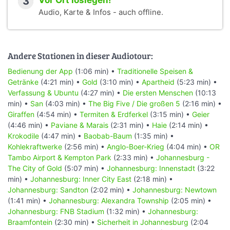
3
Vor Ort loslegen!
Audio, Karte & Infos - auch offline.
Andere Stationen in dieser Audiotour:
Bedienung der App
(1:06 min) •
Traditionelle Speisen &
Getränke
(4:21 min) •
Gold
(3:10 min) •
Apartheid
(5:23 min) •
Verfassung & Ubuntu
(4:27 min) •
Die ersten Menschen
(10:13
min) •
San
(4:03 min) •
The Big Five / Die großen 5
(2:16 min) •
Giraffen
(4:54 min) •
Termiten & Erdferkel
(3:15 min) •
Geier
(4:46 min) •
Paviane & Marais
(2:31 min) •
Haie
(2:14 min) •
Krokodile
(4:47 min) •
Baobab-Baum
(1:35 min) •
Kohlekraftwerke
(2:56 min) •
Anglo-Boer-Krieg
(4:04 min) •
OR
Tambo Airport & Kempton Park
(2:33 min) •
Johannesburg -
The City of Gold
(5:07 min) •
Johannesburg: Innenstadt
(3:22
min) •
Johannesburg: Inner City East
(2:18 min) •
Johannesburg: Sandton
(2:02 min) •
Johannesburg: Newtown
(1:41 min) •
Johannesburg: Alexandra Township
(2:05 min) •
Johannesburg: FNB Stadium
(1:32 min) •
Johannesburg:
Braamfontein
(2:30 min) •
Sicherheit in Johannesburg
(2:04