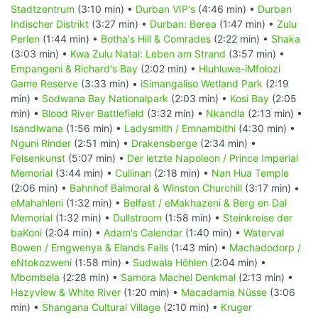
Stadtzentrum
(3:10 min) •
Durban VIP's
(4:46 min) •
Durban
Indischer Distrikt
(3:27 min) •
Durban: Berea
(1:47 min) •
Zulu
Perlen
(1:44 min) •
Botha's Hill & Comrades
(2:22 min) •
Shaka
(3:03 min) •
Kwa Zulu Natal: Leben am Strand
(3:57 min) •
Empangeni & Richard's Bay
(2:02 min) •
Hluhluwe-iMfolozi
Game Reserve
(3:33 min) •
iSimangaliso Wetland Park
(2:19
min) •
Sodwana Bay Nationalpark
(2:03 min) •
Kosi Bay
(2:05
min) •
Blood River Battlefield
(3:32 min) •
Nkandla
(2:13 min) •
Isandlwana
(1:56 min) •
Ladysmith / Emnambithi
(4:30 min) •
Nguni Rinder
(2:51 min) •
Drakensberge
(2:34 min) •
Felsenkunst
(5:07 min) •
Der letzte Napoleon / Prince Imperial
Memorial
(3:44 min) •
Cullinan
(2:18 min) •
Nan Hua Temple
(2:06 min) •
Bahnhof Balmoral & Winston Churchill
(3:17 min) •
eMahahleni
(1:32 min) •
Belfast / eMakhazeni & Berg en Dal
Memorial
(1:32 min) •
Dullstroom
(1:58 min) •
Steinkreise der
baKoni
(2:04 min) •
Adam's Calendar
(1:40 min) •
Waterval
Bowen / Emgwenya & Elands Falls
(1:43 min) •
Machadodorp /
eNtokozweni
(1:58 min) •
Sudwala Höhlen
(2:04 min) •
Mbombela
(2:28 min) •
Samora Machel Denkmal
(2:13 min) •
Hazyview & White River
(1:20 min) •
Macadamia Nüsse
(3:06
min) •
Shangana Cultural Village
(2:10 min) •
Kruger