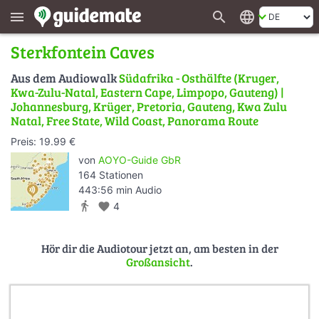
search
language
menu
Sterkfontein Caves
Aus dem Audiowalk
Südafrika - Osthälfte (Kruger,
Kwa-Zulu-Natal, Eastern Cape, Limpopo, Gauteng) |
Johannesburg, Krüger, Pretoria, Gauteng, Kwa Zulu
Natal, Free State, Wild Coast, Panorama Route
Preis: 19.99 €
von
AOYO-Guide GbR
164 Stationen
443:56 min Audio
directions_walk
favorite
4
Hör dir die Audiotour jetzt an, am besten in der
Großansicht
.