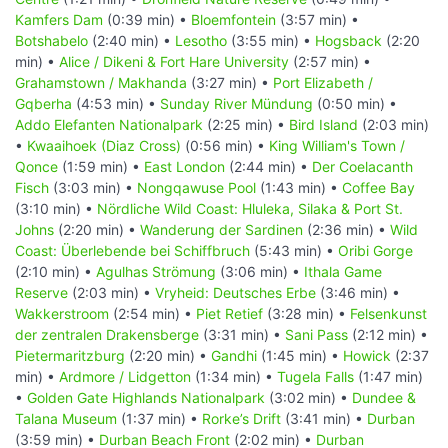
Kamfers Dam
(0:39 min) •
Bloemfontein
(3:57 min) •
Botshabelo
(2:40 min) •
Lesotho
(3:55 min) •
Hogsback
(2:20
min) •
Alice / Dikeni & Fort Hare University
(2:57 min) •
Grahamstown / Makhanda
(3:27 min) •
Port Elizabeth /
Gqberha
(4:53 min) •
Sunday River Mündung
(0:50 min) •
Addo Elefanten Nationalpark
(2:25 min) •
Bird Island
(2:03 min)
•
Kwaaihoek (Diaz Cross)
(0:56 min) •
King William's Town /
Qonce
(1:59 min) •
East London
(2:44 min) •
Der Coelacanth
Fisch
(3:03 min) •
Nongqawuse Pool
(1:43 min) •
Coffee Bay
(3:10 min) •
Nördliche Wild Coast: Hluleka, Silaka & Port St.
Johns
(2:20 min) •
Wanderung der Sardinen
(2:36 min) •
Wild
Coast: Überlebende bei Schiffbruch
(5:43 min) •
Oribi Gorge
(2:10 min) •
Agulhas Strömung
(3:06 min) •
Ithala Game
Reserve
(2:03 min) •
Vryheid: Deutsches Erbe
(3:46 min) •
Wakkerstroom
(2:54 min) •
Piet Retief
(3:28 min) •
Felsenkunst
der zentralen Drakensberge
(3:31 min) •
Sani Pass
(2:12 min) •
Pietermaritzburg
(2:20 min) •
Gandhi
(1:45 min) •
Howick
(2:37
min) •
Ardmore / Lidgetton
(1:34 min) •
Tugela Falls
(1:47 min)
•
Golden Gate Highlands Nationalpark
(3:02 min) •
Dundee &
Talana Museum
(1:37 min) •
Rorke’s Drift
(3:41 min) •
Durban
(3:59 min) •
Durban Beach Front
(2:02 min) •
Durban