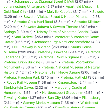
min) •
Johannesburg: Diagonal Street & Muti
(2:07 min) •
Johannesburg Untergrund
(2:27 min) •
Apartheid Museum &
Gold Reef City
(1:58 min) •
Melville Koppies
(2:17 min) •
Soweto
(3:29 min) •
Soweto: Vilakazi Street & Hector Pieterson
(2:58
min) •
Soweto: Chris Hani Road
(3:34 min) •
Soweto: Kliptown
(2:20 min) •
Soweto: Jabavu & Soweto Theatre
(2:02 min) •
Springs
(1:30 min) •
Tolstoy Farm of Mahatma Gandhi
(3:49
min) •
Vaal Dreieck
(2:53 min) •
Vredefort & Vredefort Dome
Crater
(1:55 min) •
Johannesburg: Nördliche Vorstädte
(4:33
min) •
N1 Freeway in Midrand
(2:21 min) •
Smuts House
Museum
(2:09 min) •
Pretoria / Tshwane
(2:44 min) •
Pretoria:
Jacaranda
(1:38 min) •
Pretoria: Church Square
(3:05 min) •
Pretoria: Union Building
(3:04 min) •
Pretoria: Voortrekker
Monument
(3:56 min) •
Pretoria: National Museum of Natural
History
(1:42 min) •
Pretoria: Lilian Ngoyi Square
(2:06 min) •
Pretoria: Freedom Park
(2:15 min) •
Pretoria: Hatfield
(3:02 min)
•
Rovos Rail Museum
(1:58 min) •
Krugersdorp
(2:44 min) •
Sterkfontein Caves
(2:32 min) •
Maropeng Cradle of
Humankind
(1:56 min) •
Hartbeespoort Staudamm
(2:56 min) •
Tswaing Krater
(1:37 min) •
Sun City
(2:06 min) •
Pilanesberg
(2:14 min) •
Sammy Marks Museum
(1:35 min) •
Wildebeest
Kuil Rock Art Centre
(1:21 min) •
Dronfield Nature Reserve