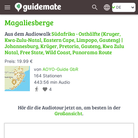
search
language
menu
Magaliesberge
Aus dem Audiowalk
Südafrika - Osthälfte (Kruger,
Kwa-Zulu-Natal, Eastern Cape, Limpopo, Gauteng) |
Johannesburg, Krüger, Pretoria, Gauteng, Kwa Zulu
Natal, Free State, Wild Coast, Panorama Route
Preis: 19.99 €
von
AOYO-Guide GbR
164 Stationen
443:56 min Audio
directions_walk
favorite
4
Hör dir die Audiotour jetzt an, am besten in der
Großansicht
.