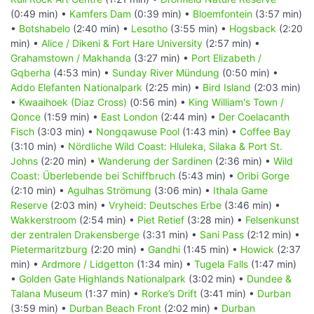
(0:49 min) •
Kamfers Dam
(0:39 min) •
Bloemfontein
(3:57 min)
•
Botshabelo
(2:40 min) •
Lesotho
(3:55 min) •
Hogsback
(2:20
min) •
Alice / Dikeni & Fort Hare University
(2:57 min) •
Grahamstown / Makhanda
(3:27 min) •
Port Elizabeth /
Gqberha
(4:53 min) •
Sunday River Mündung
(0:50 min) •
Addo Elefanten Nationalpark
(2:25 min) •
Bird Island
(2:03 min)
•
Kwaaihoek (Diaz Cross)
(0:56 min) •
King William's Town /
Qonce
(1:59 min) •
East London
(2:44 min) •
Der Coelacanth
Fisch
(3:03 min) •
Nongqawuse Pool
(1:43 min) •
Coffee Bay
(3:10 min) •
Nördliche Wild Coast: Hluleka, Silaka & Port St.
Johns
(2:20 min) •
Wanderung der Sardinen
(2:36 min) •
Wild
Coast: Überlebende bei Schiffbruch
(5:43 min) •
Oribi Gorge
(2:10 min) •
Agulhas Strömung
(3:06 min) •
Ithala Game
Reserve
(2:03 min) •
Vryheid: Deutsches Erbe
(3:46 min) •
Wakkerstroom
(2:54 min) •
Piet Retief
(3:28 min) •
Felsenkunst
der zentralen Drakensberge
(3:31 min) •
Sani Pass
(2:12 min) •
Pietermaritzburg
(2:20 min) •
Gandhi
(1:45 min) •
Howick
(2:37
min) •
Ardmore / Lidgetton
(1:34 min) •
Tugela Falls
(1:47 min)
•
Golden Gate Highlands Nationalpark
(3:02 min) •
Dundee &
Talana Museum
(1:37 min) •
Rorke’s Drift
(3:41 min) •
Durban
(3:59 min) •
Durban Beach Front
(2:02 min) •
Durban