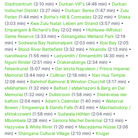
Stadtzentrum
(3:10 min) •
Durban VIP's
(4:46 min) •
Durban
Indischer Distrikt
(3:27 min) •
Durban: Berea
(1:47 min) •
Zulu
Perlen
(1:44 min) •
Botha's Hill & Comrades
(2:22 min) •
Shaka
(3:03 min) •
Kwa Zulu Natal: Leben am Strand
(3:57 min) •
Empangeni & Richard's Bay
(2:02 min) •
Hluhluwe-iMfolozi
Game Reserve
(3:33 min) •
iSimangaliso Wetland Park
(2:19
min) •
Sodwana Bay Nationalpark
(2:03 min) •
Kosi Bay
(2:05
min) •
Blood River Battlefield
(3:32 min) •
Nkandla
(2:13 min) •
Isandlwana
(1:56 min) •
Ladysmith / Emnambithi
(4:30 min) •
Nguni Rinder
(2:51 min) •
Drakensberge
(2:34 min) •
Felsenkunst
(5:07 min) •
Der letzte Napoleon / Prince Imperial
Memorial
(3:44 min) •
Cullinan
(2:18 min) •
Nan Hua Temple
(2:06 min) •
Bahnhof Balmoral & Winston Churchill
(3:17 min) •
eMahahleni
(1:32 min) •
Belfast / eMakhazeni & Berg en Dal
Memorial
(1:32 min) •
Dullstroom
(1:58 min) •
Steinkreise der
baKoni
(2:04 min) •
Adam's Calendar
(1:40 min) •
Waterval
Bowen / Emgwenya & Elands Falls
(1:43 min) •
Machadodorp /
eNtokozweni
(1:58 min) •
Sudwala Höhlen
(2:04 min) •
Mbombela
(2:28 min) •
Samora Machel Denkmal
(2:13 min) •
Hazyview & White River
(1:20 min) •
Macadamia Nüsse
(3:06
min) •
Shangana Cultural Village
(2:10 min) •
Kruger