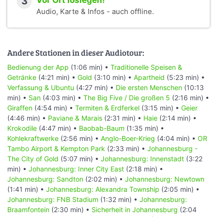
3
Vor Ort loslegen!
Audio, Karte & Infos - auch offline.
Andere Stationen in dieser Audiotour:
Bedienung der App
(1:06 min) •
Traditionelle Speisen &
Getränke
(4:21 min) •
Gold
(3:10 min) •
Apartheid
(5:23 min) •
Verfassung & Ubuntu
(4:27 min) •
Die ersten Menschen
(10:13
min) •
San
(4:03 min) •
The Big Five / Die großen 5
(2:16 min) •
Giraffen
(4:54 min) •
Termiten & Erdferkel
(3:15 min) •
Geier
(4:46 min) •
Paviane & Marais
(2:31 min) •
Haie
(2:14 min) •
Krokodile
(4:47 min) •
Baobab-Baum
(1:35 min) •
Kohlekraftwerke
(2:56 min) •
Anglo-Boer-Krieg
(4:04 min) •
OR
Tambo Airport & Kempton Park
(2:33 min) •
Johannesburg -
The City of Gold
(5:07 min) •
Johannesburg: Innenstadt
(3:22
min) •
Johannesburg: Inner City East
(2:18 min) •
Johannesburg: Sandton
(2:02 min) •
Johannesburg: Newtown
(1:41 min) •
Johannesburg: Alexandra Township
(2:05 min) •
Johannesburg: FNB Stadium
(1:32 min) •
Johannesburg:
Braamfontein
(2:30 min) •
Sicherheit in Johannesburg
(2:04