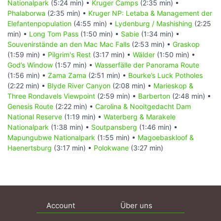
Nationalpark
(5:24 min) •
Kruger Camps
(2:35 min) •
Phalaborwa
(2:35 min) •
Kruger NP: Letaba & Management der
Elefantenpopulation
(4:55 min) •
Lydenburg / Mashishing
(2:25
min) •
Long Tom Pass
(1:50 min) •
Sabie
(1:34 min) •
Souvenirstände an den Mac Mac Falls
(2:53 min) •
Graskop
(1:59 min) •
Pilgrim's Rest
(3:17 min) •
Wälder
(1:50 min) •
God’s Window
(1:57 min) •
Wasserfälle der Panorama Route
(1:56 min) •
Zama Zama
(2:51 min) •
Bourke’s Luck Potholes
(2:22 min) •
Blyde River Canyon
(2:08 min) •
Marieskop &
Three Rondavels Viewpoint
(2:59 min) •
Barberton
(2:48 min) •
Genesis Route
(2:22 min) •
Carolina & Nooitgedacht Dam
National Reserve
(1:19 min) •
Waterberg & Marakele
Nationalpark
(1:38 min) •
Soutpansberg
(1:46 min) •
Mapungubwe Nationalpark
(1:55 min) •
Magoebaskloof &
Haenertsburg
(3:17 min) •
Polokwane
(3:27 min)
Account
Über uns