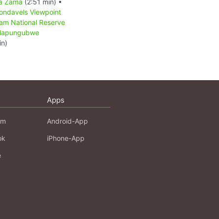
a Zama
(2:51 min) •
ondavels Viewpoint
am National Reserve
apungubwe
in)
Apps
am
Android-App
ok
iPhone-App
e