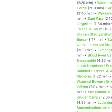
(2:20 min) •
Wanderu
Gorge
(2:10 min) •
Ag
(3:46 min) •
Wakkers
min) •
Sani Pass
(2:1
Lidgetton
(1:34 min)
Talana Museum
(1:37
Durban Stadtzentru
Berea
(1:47 min) •
Zu
Natal: Leben am Str
(3:33 min) •
iSimanga
min) •
Blood River Bat
Emnambithi
(4:30 mi
letzte Napoleon / Pri
Bahnhof Balmoral & W
Memorial
(1:32 min) 
Waterval Bowen / Em
Höhlen
(2:04 min) •
M
min) •
Macadamia Nü
Kruger Camps
(2:35 
(4:55 min) •
Lydenbu
Souvenirstände an d