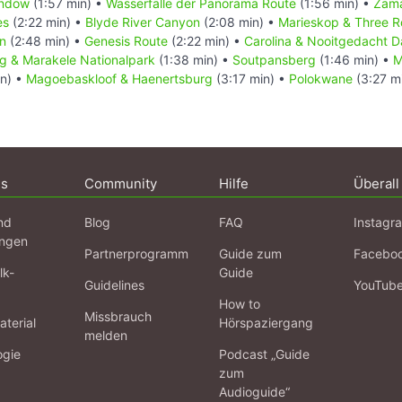
indow
(1:57 min) •
Wasserfälle der Panorama Route
(1:56 min) •
Zam
es
(2:22 min) •
Blyde River Canyon
(2:08 min) •
Marieskop & Three R
n
(2:48 min) •
Genesis Route
(2:22 min) •
Carolina & Nooitgedacht D
g & Marakele Nationalpark
(1:38 min) •
Soutpansberg
(1:46 min) •
M
in) •
Magoebaskloof & Haenertsburg
(3:17 min) •
Polokwane
(3:27 m
ns
Community
Hilfe
Überall
nd
Blog
FAQ
Instagr
ngen
Partnerprogramm
Guide zum
Facebo
lk-
Guide
Guidelines
YouTub
How to
Missbrauch
terial
Hörspaziergang
melden
ogie
Podcast „Guide
zum
Audioguide“