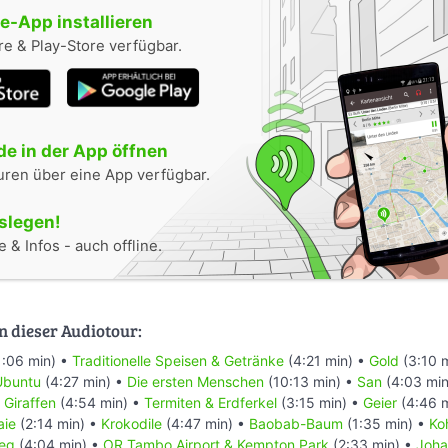
-App installieren
e & Play-Store verfügbar.
e in der App öffnen
uren über eine App verfügbar.
oslegen!
 & Infos - auch offline.
n dieser Audiotour:
1:06 min) •
Traditionelle Speisen & Getränke
(4:21 min) •
Gold
(3:10 
Ubuntu
(4:27 min) •
Die ersten Menschen
(10:13 min) •
San
(4:03 min
•
Giraffen
(4:54 min) •
Termiten & Erdferkel
(3:15 min) •
Geier
(4:46 
aie
(2:14 min) •
Krokodile
(4:47 min) •
Baobab-Baum
(1:35 min) •
Ko
ieg
(4:04 min) •
OR Tambo Airport & Kempton Park
(2:33 min) •
Joha