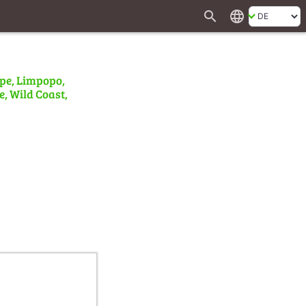
search
language
ape, Limpopo,
e, Wild Coast,