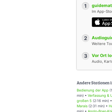
1
guidemate
Im App-Stor
2
Audioguid
Weitere To
3
Vor Ort l
Audio, Karte
Andere Stationen i
Bedienung der App
(
min) •
Verfassung & 
großen 5
(2:16 min) 
Marais
(2:31 min) •
H
min) •
Anglo-Boer-Kr