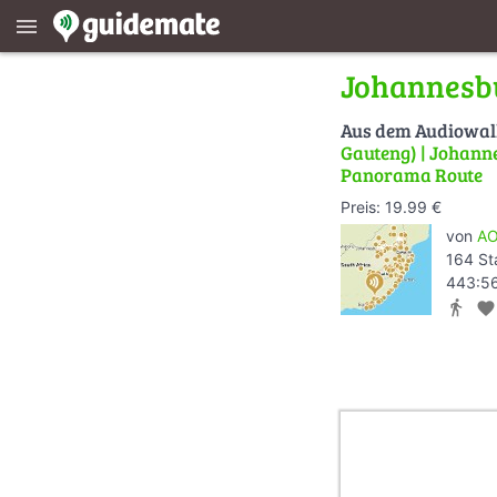
menu
Johannesb
Aus dem Audiowa
Gauteng) | Johanne
Panorama Route
Preis: 19.99 €
von
AO
164 St
443:56
directions_walk
favorite