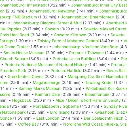
Johannesburg: Innenstadt
(3:22 min) •
Johannesburg: Inner City East
ton
(2:02 min) •
Johannesburg: Newtown
(1:41 min) •
Johannesburg:
sburg: FNB Stadium
(1:32 min) •
Johannesburg: Braamfontein
(2:30 
min) •
Johannesburg: Diagonal Street & Muti
(2:07 min) •
Apartheid 
ille Koppies
(2:17 min) •
Soweto
(3:29 min) •
Soweto: Vilakazi Street
Chris Hani Road
(3:34 min) •
Soweto: Kliptown
(2:20 min) •
Soweto:
Springs
(1:30 min) •
Tolstoy Farm of Mahatma Gandhi
(3:49 min) •
V
ort Dome Crater
(1:55 min) •
Johannesburg: Nördliche Vorstädte
(4:3
 •
Smuts House Museum
(2:09 min) •
Pretoria / Tshwane
(2:44 min) 
: Church Square
(3:05 min) •
Pretoria: Union Building
(3:04 min) •
Pre
) •
Pretoria: National Museum of Natural History
(1:42 min) •
Pretoria
: Freedom Park
(2:15 min) •
Pretoria: Hatfield
(3:02 min) •
Rovos Rai
n) •
Sterkfontein Caves
(2:32 min) •
Maropeng Cradle of Humankind
damm
(2:56 min) •
Magaliesberge
(2:49 min) •
Tswaing Krater
(1:37 m
:14 min) •
Sammy Marks Museum
(1:35 min) •
Wildebeest Kuil Rock 
eserve
(0:49 min) •
Kamfers Dam
(0:39 min) •
Bloemfontein
(3:57 mi
min) •
Hogsback
(2:20 min) •
Alice / Dikeni & Fort Hare University
(2:
anda
(3:27 min) •
Port Elizabeth / Gqberha
(4:53 min) •
Sunday Riv
n Nationalpark
(2:25 min) •
Bird Island
(2:03 min) •
Kwaaihoek (Diaz 
/ Qonce
(1:59 min) •
East London
(2:44 min) •
Der Coelacanth Fisch
(
43 min) •
Coffee Bay
(3:10 min) •
Nördliche Wild Coast: Hluleka, Sil