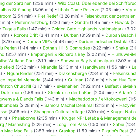
ng der Sardinen
(2:36 min) •
Wild Coast: Überlebende bei Schiffbru
ulhas Strömung
(3:06 min) •
Ithala Game Reserve
(2:03 min) •
Vryh
troom
(2:54 min) •
Piet Retief
(3:28 min) •
Felsenkunst der zentrale
2 min) •
Pietermaritzburg
(2:20 min) •
Gandhi
(1:45 min) •
Howick
(2:
 •
Tugela Falls
(1:47 min) •
Golden Gate Highlands Nationalpark
(3:02
 min) •
Rorke’s Drift
(3:41 min) •
Durban
(3:59 min) •
Durban Beach 
m
(3:10 min) •
Durban VIP's
(4:46 min) •
Durban Indischer Distrikt
(3:
lu Perlen
(1:44 min) •
Botha's Hill & Comrades
(2:22 min) •
Shaka
(3:
and
(3:57 min) •
Empangeni & Richard's Bay
(2:02 min) •
Hluhluwe-iM
liso Wetland Park
(2:19 min) •
Sodwana Bay Nationalpark
(2:03 min
tlefield
(3:32 min) •
Nkandla
(2:13 min) •
Isandlwana
(1:56 min) •
La
n) •
Nguni Rinder
(2:51 min) •
Drakensberge
(2:34 min) •
Felsenkuns
nce Imperial Memorial
(3:44 min) •
Cullinan
(2:18 min) •
Nan Hua Tem
inston Churchill
(3:17 min) •
eMahahleni
(1:32 min) •
Belfast / eMakh
•
Dullstroom
(1:58 min) •
Steinkreise der baKoni
(2:04 min) •
Adam's 
gwenya & Elands Falls
(1:43 min) •
Machadodorp / eNtokozweni
(1:5
bombela
(2:28 min) •
Samora Machel Denkmal
(2:13 min) •
Hazyvie
sse
(3:06 min) •
Shangana Cultural Village
(2:10 min) •
Kruger Natio
min) •
Phalaborwa
(2:35 min) •
Kruger NP: Letaba & Management der
rg / Mashishing
(2:25 min) •
Long Tom Pass
(1:50 min) •
Sabie
(1:34
en Mac Mac Falls
(2:53 min) •
Graskop
(1:59 min) •
Pilgrim's Rest
(3: