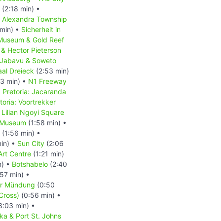
(2:18 min) •
 Alexandra Township
min) •
Sicherheit in
Museum & Gold Reef
 & Hector Pieterson
 Jabavu & Soweto
aal Dreieck
(2:53 min)
3 min) •
N1 Freeway
•
Pretoria: Jacaranda
toria: Voortrekker
: Lilian Ngoyi Square
l Museum
(1:58 min) •
(1:56 min) •
in) •
Sun City
(2:06
Art Centre
(1:21 min)
n) •
Botshabelo
(2:40
57 min) •
er Mündung
(0:50
Cross)
(0:56 min) •
3:03 min) •
aka & Port St. Johns