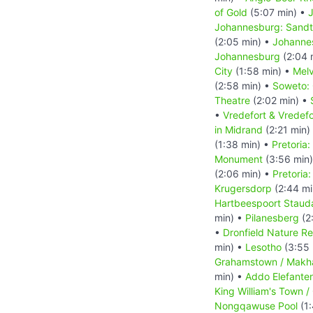
of Gold
(5:07 min) •
Johannesburg: Sand
(2:05 min) •
Johanne
Johannesburg
(2:04 
City
(1:58 min) •
Melv
(2:58 min) •
Soweto: 
Theatre
(2:02 min) •
•
Vredefort & Vredef
in Midrand
(2:21 min)
(1:38 min) •
Pretoria
Monument
(3:56 min
(2:06 min) •
Pretoria
Krugersdorp
(2:44 mi
Hartbeespoort Stau
min) •
Pilanesberg
(2
•
Dronfield Nature R
min) •
Lesotho
(3:55 
Grahamstown / Makh
min) •
Addo Elefante
King William's Town 
Nongqawuse Pool
(1: