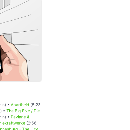
min) •
Apartheid
(5:23
) •
The Big Five / Die
min) •
Paviane &
hlekraftwerke
(2:56
nnesburg - The City