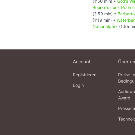
(1:50 min) •
God’s W
Bourke’s Luck Pothol
(2:59 min) •
Barberto
(1:19 min) •
Waterber
Nationalpark
(1:55 m
Account
Über u
Registrieren
Preise u
Bedingu
Login
Audiowa
Award
Pressema
Technol