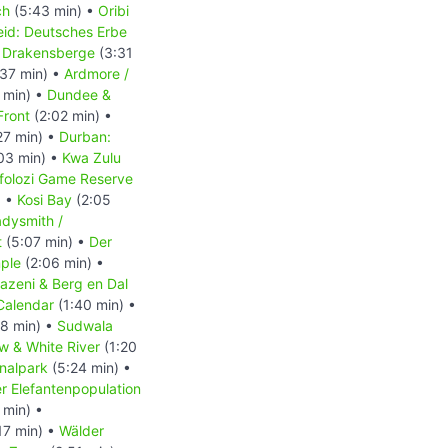
ch
(5:43 min) •
Oribi
eid: Deutsches Erbe
n Drakensberge
(3:31
37 min) •
Ardmore /
 min) •
Dundee &
Front
(2:02 min) •
27 min) •
Durban:
03 min) •
Kwa Zulu
folozi Game Reserve
) •
Kosi Bay
(2:05
dysmith /
t
(5:07 min) •
Der
ple
(2:06 min) •
azeni & Berg en Dal
Calendar
(1:40 min) •
8 min) •
Sudwala
w & White River
(1:20
nalpark
(5:24 min) •
 Elefantenpopulation
 min) •
17 min) •
Wälder