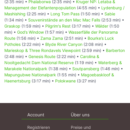
(2:35 min) •
Phalaborwa
(2:35 min) •
Kruger NP: Letaba &
Management der Elefantenpopulation
(4:55 min) •
Lydenburg /
Mashishing
(2:25 min) •
Long Tom Pass
(1:50 min) •
Sabie
(1:34 min) •
Souvenirstände an den Mac Mac Falls
(2:53 min) •
Graskop
(1:59 min) •
Pilgrim's Rest
(3:17 min) •
Wälder
(1:50
min) •
God’s Window
(1:57 min) •
Wasserfälle der Panorama
Route
(1:56 min) •
Zama Zama
(2:51 min) •
Bourke’s Luck
Potholes
(2:22 min) •
Blyde River Canyon
(2:08 min) •
Marieskop & Three Rondavels Viewpoint
(2:59 min) •
Barberton
(2:48 min) •
Genesis Route
(2:22 min) •
Carolina &
Nooitgedacht Dam National Reserve
(1:19 min) •
Waterberg &
Marakele Nationalpark
(1:38 min) •
Soutpansberg
(1:46 min) •
Mapungubwe Nationalpark
(1:55 min) •
Magoebaskloof &
Haenertsburg
(3:17 min) •
Polokwane
(3:27 min)
Account
Über uns
Registrieren
Preise und