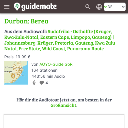
search
language
menu
Durban: Berea
Aus dem Audiowalk
Südafrika - Osthälfte (Kruger,
Kwa-Zulu-Natal, Eastern Cape, Limpopo, Gauteng) |
Johannesburg, Krüger, Pretoria, Gauteng, Kwa Zulu
Natal, Free State, Wild Coast, Panorama Route
Preis: 19.99 €
von
AOYO-Guide GbR
164 Stationen
443:56 min Audio
directions_walk
favorite
4
Hör dir die Audiotour jetzt an, am besten in der
Großansicht
.