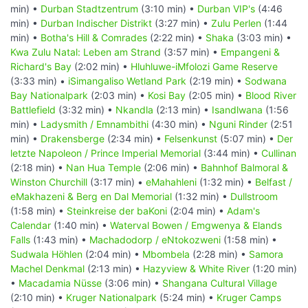
min) •
Durban Stadtzentrum
(3:10 min) •
Durban VIP's
(4:46
min) •
Durban Indischer Distrikt
(3:27 min) •
Zulu Perlen
(1:44
min) •
Botha's Hill & Comrades
(2:22 min) •
Shaka
(3:03 min) •
Kwa Zulu Natal: Leben am Strand
(3:57 min) •
Empangeni &
Richard's Bay
(2:02 min) •
Hluhluwe-iMfolozi Game Reserve
(3:33 min) •
iSimangaliso Wetland Park
(2:19 min) •
Sodwana
Bay Nationalpark
(2:03 min) •
Kosi Bay
(2:05 min) •
Blood River
Battlefield
(3:32 min) •
Nkandla
(2:13 min) •
Isandlwana
(1:56
min) •
Ladysmith / Emnambithi
(4:30 min) •
Nguni Rinder
(2:51
min) •
Drakensberge
(2:34 min) •
Felsenkunst
(5:07 min) •
Der
letzte Napoleon / Prince Imperial Memorial
(3:44 min) •
Cullinan
(2:18 min) •
Nan Hua Temple
(2:06 min) •
Bahnhof Balmoral &
Winston Churchill
(3:17 min) •
eMahahleni
(1:32 min) •
Belfast /
eMakhazeni & Berg en Dal Memorial
(1:32 min) •
Dullstroom
(1:58 min) •
Steinkreise der baKoni
(2:04 min) •
Adam's
Calendar
(1:40 min) •
Waterval Bowen / Emgwenya & Elands
Falls
(1:43 min) •
Machadodorp / eNtokozweni
(1:58 min) •
Sudwala Höhlen
(2:04 min) •
Mbombela
(2:28 min) •
Samora
Machel Denkmal
(2:13 min) •
Hazyview & White River
(1:20 min)
•
Macadamia Nüsse
(3:06 min) •
Shangana Cultural Village
(2:10 min) •
Kruger Nationalpark
(5:24 min) •
Kruger Camps