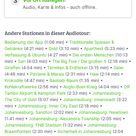
3
Vor Ort loslegen!
Audio, Karte & Infos - auch offline.
Andere Stationen in dieser Audiotour:
Bedienung der App
(1:06 min) •
Traditionelle Speisen &
Getränke
(4:21 min) •
Gold
(3:10 min) •
Apartheid
(5:23 min) •
Verfassung & Ubuntu
(4:27 min) •
Die ersten Menschen
(10:13
min) •
San
(4:03 min) •
The Big Five / Die großen 5
(2:16 min) •
Giraffen
(4:54 min) •
Termiten & Erdferkel
(3:15 min) •
Geier
(4:46 min) •
Paviane & Marais
(2:31 min) •
Haie
(2:14 min) •
Krokodile
(4:47 min) •
Baobab-Baum
(1:35 min) •
Kohlekraftwerke
(2:56 min) •
Anglo-Boer-Krieg
(4:04 min) •
OR
Tambo Airport & Kempton Park
(2:33 min) •
Johannesburg -
The City of Gold
(5:07 min) •
Johannesburg: Innenstadt
(3:22
min) •
Johannesburg: Inner City East
(2:18 min) •
Johannesburg: Sandton
(2:02 min) •
Johannesburg: Newtown
(1:41 min) •
Johannesburg: Alexandra Township
(2:05 min) •
Johannesburg: FNB Stadium
(1:32 min) •
Johannesburg:
Braamfontein
(2:30 min) •
Sicherheit in Johannesburg
(2:04