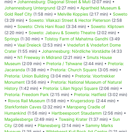
min) •
Johannesburg: Diagonal Street & Muti
(2:07 min) •
Johannesburg Untergrund
(2:27 min) •
Apartheid Museum &
Gold Reef City
(1:58 min) •
Melville Koppies
(2:17 min) •
Soweto
(3:29 min) •
Soweto: Vilakazi Street & Hector Pieterson
(2:58
min) •
Soweto: Chris Hani Road
(3:34 min) •
Soweto: Kliptown
(2:20 min) •
Soweto: Jabavu & Soweto Theatre
(2:02 min) •
Springs
(1:30 min) •
Tolstoy Farm of Mahatma Gandhi
(3:49
min) •
Vaal Dreieck
(2:53 min) •
Vredefort & Vredefort Dome
Crater
(1:55 min) •
Johannesburg: Nördliche Vorstädte
(4:33
min) •
N1 Freeway in Midrand
(2:21 min) •
Smuts House
Museum
(2:09 min) •
Pretoria / Tshwane
(2:44 min) •
Pretoria:
Jacaranda
(1:38 min) •
Pretoria: Church Square
(3:05 min) •
Pretoria: Union Building
(3:04 min) •
Pretoria: Voortrekker
Monument
(3:56 min) •
Pretoria: National Museum of Natural
History
(1:42 min) •
Pretoria: Lilian Ngoyi Square
(2:06 min) •
Pretoria: Freedom Park
(2:15 min) •
Pretoria: Hatfield
(3:02 min)
•
Rovos Rail Museum
(1:58 min) •
Krugersdorp
(2:44 min) •
Sterkfontein Caves
(2:32 min) •
Maropeng Cradle of
Humankind
(1:56 min) •
Hartbeespoort Staudamm
(2:56 min) •
Magaliesberge
(2:49 min) •
Tswaing Krater
(1:37 min) •
Sun
City
(2:06 min) •
Pilanesberg
(2:14 min) •
Sammy Marks
Museum
(1:35 min) •
Wildebeest Kuil Rock Art Centre
(1:21 min)