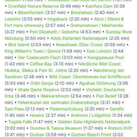
•
Dronfield Nature Reserve
(0:49 min) •
Kamfers Dam
(0:39
min) •
Bloemfontein
(3:57 min) •
Botshabelo
(2:40 min) •
Lesotho
(3:55 min) •
Hogsback
(2:20 min) •
Alice / Dikeni &
Fort Hare University
(2:57 min) •
Grahamstown / Makhanda
(3:27 min) •
Port Elizabeth / Gqberha
(4:53 min) •
Sunday River
Mündung
(0:50 min) •
Addo Elefanten Nationalpark
(2:25 min)
•
Bird Island
(2:03 min) •
Kwaaihoek (Diaz Cross)
(0:56 min) •
King William's Town / Qonce
(1:59 min) •
East London
(2:44
min) •
Der Coelacanth Fisch
(3:03 min) •
Nongqawuse Pool
(1:43 min) •
Coffee Bay
(3:10 min) •
Nördliche Wild Coast:
Hluleka, Silaka & Port St. Johns
(2:20 min) •
Wanderung der
Sardinen
(2:36 min) •
Wild Coast: Überlebende bei Schiffbruch
(5:43 min) •
Oribi Gorge
(2:10 min) •
Agulhas Strömung
(3:06
min) •
Ithala Game Reserve
(2:03 min) •
Vryheid: Deutsches
Erbe
(3:46 min) •
Wakkerstroom
(2:54 min) •
Piet Retief
(3:28
min) •
Felsenkunst der zentralen Drakensberge
(3:31 min) •
Sani Pass
(2:12 min) •
Pietermaritzburg
(2:20 min) •
Gandhi
(1:45 min) •
Howick
(2:37 min) •
Ardmore / Lidgetton
(1:34 min)
•
Tugela Falls
(1:47 min) •
Golden Gate Highlands Nationalpark
(3:02 min) •
Dundee & Talana Museum
(1:37 min) •
Rorke’s Drift
(3:41 min) •
Durban
(3:59 min) •
Durban Beach Front
(2:02