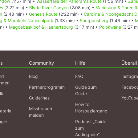
indow
(1:57 min) •
Wasserfälle der Panorama Route
(1:56 min) •
Zam
es
(2:22 min) •
Blyde River Canyon
(2:08 min) •
Marieskop & Three R
n
(2:48 min) •
Genesis Route
(2:22 min) •
Carolina & Nooitgedacht D
g & Marakele Nationalpark
(1:38 min) •
Soutpansberg
(1:46 min) •
M
in) •
Magoebaskloof & Haenertsburg
(3:17 min) •
Polokwane
(3:27 m
ns
Community
Hilfe
Überall
nd
Blog
FAQ
Instagr
ngen
Partnerprogramm
Guide zum
Facebo
lk-
Guide
Guidelines
YouTub
How to
Missbrauch
terial
Hörspaziergang
melden
ogie
Podcast „Guide
zum
Audioguide“