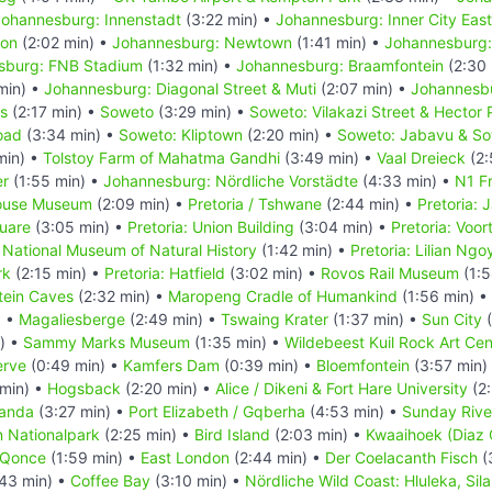
Johannesburg: Innenstadt
(3:22 min) •
Johannesburg: Inner City East
ton
(2:02 min) •
Johannesburg: Newtown
(1:41 min) •
Johannesburg:
sburg: FNB Stadium
(1:32 min) •
Johannesburg: Braamfontein
(2:30 
min) •
Johannesburg: Diagonal Street & Muti
(2:07 min) •
Johannesb
es
(2:17 min) •
Soweto
(3:29 min) •
Soweto: Vilakazi Street & Hector 
oad
(3:34 min) •
Soweto: Kliptown
(2:20 min) •
Soweto: Jabavu & So
min) •
Tolstoy Farm of Mahatma Gandhi
(3:49 min) •
Vaal Dreieck
(2:
er
(1:55 min) •
Johannesburg: Nördliche Vorstädte
(4:33 min) •
N1 F
ouse Museum
(2:09 min) •
Pretoria / Tshwane
(2:44 min) •
Pretoria: 
quare
(3:05 min) •
Pretoria: Union Building
(3:04 min) •
Pretoria: Voo
: National Museum of Natural History
(1:42 min) •
Pretoria: Lilian Ngo
rk
(2:15 min) •
Pretoria: Hatfield
(3:02 min) •
Rovos Rail Museum
(1:5
tein Caves
(2:32 min) •
Maropeng Cradle of Humankind
(1:56 min) •
) •
Magaliesberge
(2:49 min) •
Tswaing Krater
(1:37 min) •
Sun City
(
) •
Sammy Marks Museum
(1:35 min) •
Wildebeest Kuil Rock Art Cen
erve
(0:49 min) •
Kamfers Dam
(0:39 min) •
Bloemfontein
(3:57 min)
min) •
Hogsback
(2:20 min) •
Alice / Dikeni & Fort Hare University
(2:
anda
(3:27 min) •
Port Elizabeth / Gqberha
(4:53 min) •
Sunday Riv
n Nationalpark
(2:25 min) •
Bird Island
(2:03 min) •
Kwaaihoek (Diaz 
/ Qonce
(1:59 min) •
East London
(2:44 min) •
Der Coelacanth Fisch
(
43 min) •
Coffee Bay
(3:10 min) •
Nördliche Wild Coast: Hluleka, Sil