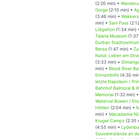
(2:20 min) •
Wanderu
Gorge
(2:10 min) •
Ag
(3:46 min) •
Wakkers
min) •
Sani Pass
(2:1
Lidgetton
(1:34 min)
Talana Museum
(1:37
Durban Stadtzentru
Berea
(1:47 min) •
Zu
Natal: Leben am Str
(3:33 min) •
iSimanga
min) •
Blood River Bat
Emnambithi
(4:30 mi
letzte Napoleon / Pri
Bahnhof Balmoral & W
Memorial
(1:32 min) 
Waterval Bowen / Em
Höhlen
(2:04 min) •
M
min) •
Macadamia Nü
Kruger Camps
(2:35 
(4:55 min) •
Lydenbu
Souvenirstände an d