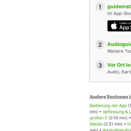
1
guidemate
Im App-Stor
2
Audioguid
Weitere To
3
Vor Ort l
Audio, Karte
Andere Stationen i
Bedienung der App
(
min) •
Verfassung & 
großen 5
(2:16 min) 
Marais
(2:31 min) •
H
min) •
Anglo-Boer-Kr