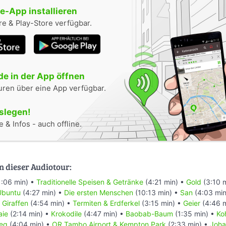
-App installieren
e & Play-Store verfügbar.
e in der App öffnen
uren über eine App verfügbar.
oslegen!
 & Infos - auch offline.
n dieser Audiotour:
1:06 min) •
Traditionelle Speisen & Getränke
(4:21 min) •
Gold
(3:10 
Ubuntu
(4:27 min) •
Die ersten Menschen
(10:13 min) •
San
(4:03 min
•
Giraffen
(4:54 min) •
Termiten & Erdferkel
(3:15 min) •
Geier
(4:46 
aie
(2:14 min) •
Krokodile
(4:47 min) •
Baobab-Baum
(1:35 min) •
Ko
ieg
(4:04 min) •
OR Tambo Airport & Kempton Park
(2:33 min) •
Joha