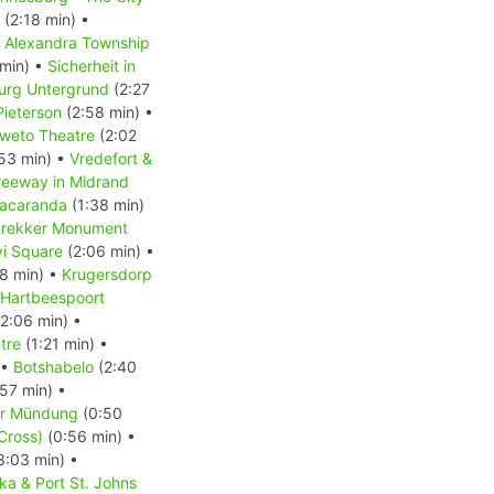
(2:18 min) •
 Alexandra Township
min) •
Sicherheit in
urg Untergrund
(2:27
Pieterson
(2:58 min) •
weto Theatre
(2:02
53 min) •
Vredefort &
reeway in Midrand
Jacaranda
(1:38 min)
rtrekker Monument
yi Square
(2:06 min) •
8 min) •
Krugersdorp
Hartbeespoort
2:06 min) •
tre
(1:21 min) •
 •
Botshabelo
(2:40
57 min) •
er Mündung
(0:50
Cross)
(0:56 min) •
3:03 min) •
aka & Port St. Johns