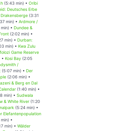
ch
(5:43 min) •
Oribi
eid: Deutsches Erbe
n Drakensberge
(3:31
37 min) •
Ardmore /
 min) •
Dundee &
Front
(2:02 min) •
27 min) •
Durban:
03 min) •
Kwa Zulu
folozi Game Reserve
) •
Kosi Bay
(2:05
dysmith /
t
(5:07 min) •
Der
ple
(2:06 min) •
azeni & Berg en Dal
Calendar
(1:40 min) •
8 min) •
Sudwala
w & White River
(1:20
nalpark
(5:24 min) •
 Elefantenpopulation
 min) •
17 min) •
Wälder