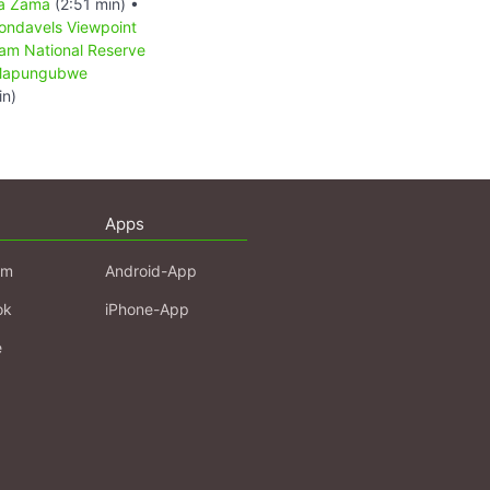
a Zama
(2:51 min) •
ondavels Viewpoint
am National Reserve
apungubwe
in)
Apps
am
Android-App
ok
iPhone-App
e