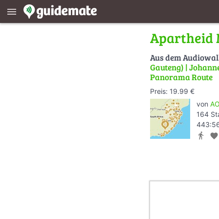
menu
Apartheid 
Aus dem Audiowa
Gauteng) | Johanne
Panorama Route
Preis: 19.99 €
von
AO
164 St
443:56
directions_walk
favorite