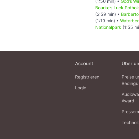
(1:50 min) •
God’s W
Bourke’s Luck Pothol
(2:59 min) •
Barberto
(1:19 min) •
Waterber
Nationalpark
(1:55 m
Account
Über u
Registrieren
Preise u
Bedingu
Login
Audiowa
Award
Pressema
Technol