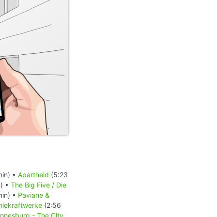
min) •
Apartheid
(5:23
) •
The Big Five / Die
min) •
Paviane &
hlekraftwerke
(2:56
nnesburg - The City