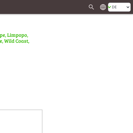
search
language
ape, Limpopo,
e, Wild Coast,