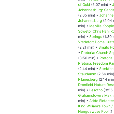
of Gold
(5:07 min) •
Johannesburg: Sand
(2:05 min) •
Johanne
Johannesburg
(2:04 
min) •
Melville Koppi
Soweto: Chris Hani R
min) •
Springs
(1:30 
Vredefort Dome Crat
(2:21 min) •
Smuts H
•
Pretoria: Church S
(3:56 min) •
Pretoria
Pretoria: Freedom Pa
(2:44 min) •
Sterkfon
Staudamm
(2:56 min
Pilanesberg
(2:14 min
Dronfield Nature Res
min) •
Lesotho
(3:55 
Grahamstown / Makh
min) •
Addo Elefante
King William's Town 
Nongqawuse Pool
(1: