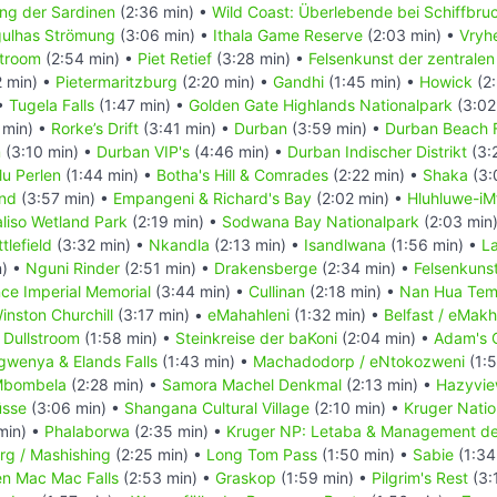
ng der Sardinen
(2:36 min) •
Wild Coast: Überlebende bei Schiffbru
ulhas Strömung
(3:06 min) •
Ithala Game Reserve
(2:03 min) •
Vryh
troom
(2:54 min) •
Piet Retief
(3:28 min) •
Felsenkunst der zentrale
2 min) •
Pietermaritzburg
(2:20 min) •
Gandhi
(1:45 min) •
Howick
(2:
 •
Tugela Falls
(1:47 min) •
Golden Gate Highlands Nationalpark
(3:02
 min) •
Rorke’s Drift
(3:41 min) •
Durban
(3:59 min) •
Durban Beach 
m
(3:10 min) •
Durban VIP's
(4:46 min) •
Durban Indischer Distrikt
(3:
lu Perlen
(1:44 min) •
Botha's Hill & Comrades
(2:22 min) •
Shaka
(3:
and
(3:57 min) •
Empangeni & Richard's Bay
(2:02 min) •
Hluhluwe-iM
liso Wetland Park
(2:19 min) •
Sodwana Bay Nationalpark
(2:03 min
tlefield
(3:32 min) •
Nkandla
(2:13 min) •
Isandlwana
(1:56 min) •
La
n) •
Nguni Rinder
(2:51 min) •
Drakensberge
(2:34 min) •
Felsenkuns
nce Imperial Memorial
(3:44 min) •
Cullinan
(2:18 min) •
Nan Hua Tem
inston Churchill
(3:17 min) •
eMahahleni
(1:32 min) •
Belfast / eMakh
•
Dullstroom
(1:58 min) •
Steinkreise der baKoni
(2:04 min) •
Adam's 
gwenya & Elands Falls
(1:43 min) •
Machadodorp / eNtokozweni
(1:5
bombela
(2:28 min) •
Samora Machel Denkmal
(2:13 min) •
Hazyvie
sse
(3:06 min) •
Shangana Cultural Village
(2:10 min) •
Kruger Natio
min) •
Phalaborwa
(2:35 min) •
Kruger NP: Letaba & Management der
rg / Mashishing
(2:25 min) •
Long Tom Pass
(1:50 min) •
Sabie
(1:34
en Mac Mac Falls
(2:53 min) •
Graskop
(1:59 min) •
Pilgrim's Rest
(3: