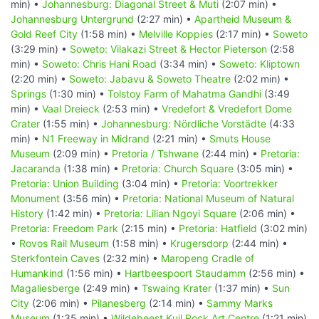
min) •
Johannesburg: Diagonal Street & Muti
(2:07 min) •
Johannesburg Untergrund
(2:27 min) •
Apartheid Museum &
Gold Reef City
(1:58 min) •
Melville Koppies
(2:17 min) •
Soweto
(3:29 min) •
Soweto: Vilakazi Street & Hector Pieterson
(2:58
min) •
Soweto: Chris Hani Road
(3:34 min) •
Soweto: Kliptown
(2:20 min) •
Soweto: Jabavu & Soweto Theatre
(2:02 min) •
Springs
(1:30 min) •
Tolstoy Farm of Mahatma Gandhi
(3:49
min) •
Vaal Dreieck
(2:53 min) •
Vredefort & Vredefort Dome
Crater
(1:55 min) •
Johannesburg: Nördliche Vorstädte
(4:33
min) •
N1 Freeway in Midrand
(2:21 min) •
Smuts House
Museum
(2:09 min) •
Pretoria / Tshwane
(2:44 min) •
Pretoria:
Jacaranda
(1:38 min) •
Pretoria: Church Square
(3:05 min) •
Pretoria: Union Building
(3:04 min) •
Pretoria: Voortrekker
Monument
(3:56 min) •
Pretoria: National Museum of Natural
History
(1:42 min) •
Pretoria: Lilian Ngoyi Square
(2:06 min) •
Pretoria: Freedom Park
(2:15 min) •
Pretoria: Hatfield
(3:02 min)
•
Rovos Rail Museum
(1:58 min) •
Krugersdorp
(2:44 min) •
Sterkfontein Caves
(2:32 min) •
Maropeng Cradle of
Humankind
(1:56 min) •
Hartbeespoort Staudamm
(2:56 min) •
Magaliesberge
(2:49 min) •
Tswaing Krater
(1:37 min) •
Sun
City
(2:06 min) •
Pilanesberg
(2:14 min) •
Sammy Marks
Museum
(1:35 min) •
Wildebeest Kuil Rock Art Centre
(1:21 min)