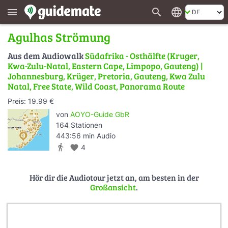
search
language
menu
Agulhas Strömung
Aus dem Audiowalk
Südafrika - Osthälfte (Kruger,
Kwa-Zulu-Natal, Eastern Cape, Limpopo, Gauteng) |
Johannesburg, Krüger, Pretoria, Gauteng, Kwa Zulu
Natal, Free State, Wild Coast, Panorama Route
Preis: 19.99 €
von
AOYO-Guide GbR
164 Stationen
443:56 min Audio
directions_walk
favorite
4
Hör dir die Audiotour jetzt an, am besten in der
Großansicht
.