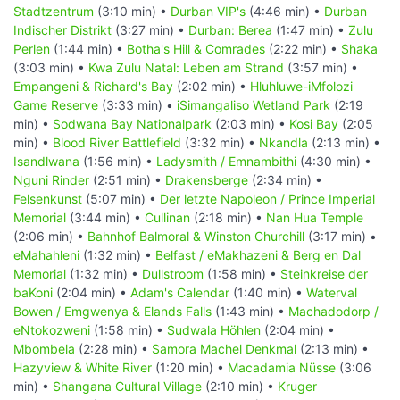
Stadtzentrum
(3:10 min) •
Durban VIP's
(4:46 min) •
Durban
Indischer Distrikt
(3:27 min) •
Durban: Berea
(1:47 min) •
Zulu
Perlen
(1:44 min) •
Botha's Hill & Comrades
(2:22 min) •
Shaka
(3:03 min) •
Kwa Zulu Natal: Leben am Strand
(3:57 min) •
Empangeni & Richard's Bay
(2:02 min) •
Hluhluwe-iMfolozi
Game Reserve
(3:33 min) •
iSimangaliso Wetland Park
(2:19
min) •
Sodwana Bay Nationalpark
(2:03 min) •
Kosi Bay
(2:05
min) •
Blood River Battlefield
(3:32 min) •
Nkandla
(2:13 min) •
Isandlwana
(1:56 min) •
Ladysmith / Emnambithi
(4:30 min) •
Nguni Rinder
(2:51 min) •
Drakensberge
(2:34 min) •
Felsenkunst
(5:07 min) •
Der letzte Napoleon / Prince Imperial
Memorial
(3:44 min) •
Cullinan
(2:18 min) •
Nan Hua Temple
(2:06 min) •
Bahnhof Balmoral & Winston Churchill
(3:17 min) •
eMahahleni
(1:32 min) •
Belfast / eMakhazeni & Berg en Dal
Memorial
(1:32 min) •
Dullstroom
(1:58 min) •
Steinkreise der
baKoni
(2:04 min) •
Adam's Calendar
(1:40 min) •
Waterval
Bowen / Emgwenya & Elands Falls
(1:43 min) •
Machadodorp /
eNtokozweni
(1:58 min) •
Sudwala Höhlen
(2:04 min) •
Mbombela
(2:28 min) •
Samora Machel Denkmal
(2:13 min) •
Hazyview & White River
(1:20 min) •
Macadamia Nüsse
(3:06
min) •
Shangana Cultural Village
(2:10 min) •
Kruger