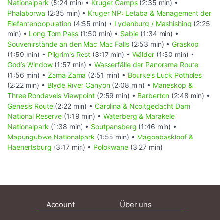
Nationalpark
(5:24 min) •
Kruger Camps
(2:35 min) •
Phalaborwa
(2:35 min) •
Kruger NP: Letaba & Management der
Elefantenpopulation
(4:55 min) •
Lydenburg / Mashishing
(2:25
min) •
Long Tom Pass
(1:50 min) •
Sabie
(1:34 min) •
Souvenirstände an den Mac Mac Falls
(2:53 min) •
Graskop
(1:59 min) •
Pilgrim's Rest
(3:17 min) •
Wälder
(1:50 min) •
God’s Window
(1:57 min) •
Wasserfälle der Panorama Route
(1:56 min) •
Zama Zama
(2:51 min) •
Bourke’s Luck Potholes
(2:22 min) •
Blyde River Canyon
(2:08 min) •
Marieskop &
Three Rondavels Viewpoint
(2:59 min) •
Barberton
(2:48 min) •
Genesis Route
(2:22 min) •
Carolina & Nooitgedacht Dam
National Reserve
(1:19 min) •
Waterberg & Marakele
Nationalpark
(1:38 min) •
Soutpansberg
(1:46 min) •
Mapungubwe Nationalpark
(1:55 min) •
Magoebaskloof &
Haenertsburg
(3:17 min) •
Polokwane
(3:27 min)
Account
Über uns