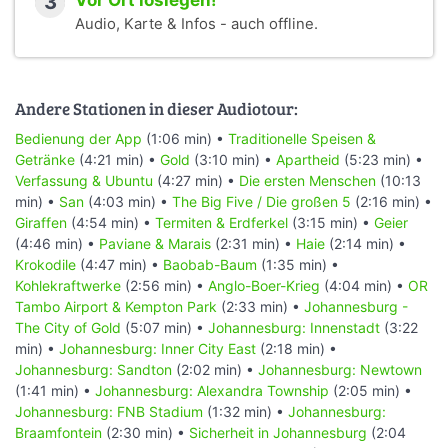
3
Vor Ort loslegen!
Audio, Karte & Infos - auch offline.
Andere Stationen in dieser Audiotour:
Bedienung der App
(1:06 min) •
Traditionelle Speisen &
Getränke
(4:21 min) •
Gold
(3:10 min) •
Apartheid
(5:23 min) •
Verfassung & Ubuntu
(4:27 min) •
Die ersten Menschen
(10:13
min) •
San
(4:03 min) •
The Big Five / Die großen 5
(2:16 min) •
Giraffen
(4:54 min) •
Termiten & Erdferkel
(3:15 min) •
Geier
(4:46 min) •
Paviane & Marais
(2:31 min) •
Haie
(2:14 min) •
Krokodile
(4:47 min) •
Baobab-Baum
(1:35 min) •
Kohlekraftwerke
(2:56 min) •
Anglo-Boer-Krieg
(4:04 min) •
OR
Tambo Airport & Kempton Park
(2:33 min) •
Johannesburg -
The City of Gold
(5:07 min) •
Johannesburg: Innenstadt
(3:22
min) •
Johannesburg: Inner City East
(2:18 min) •
Johannesburg: Sandton
(2:02 min) •
Johannesburg: Newtown
(1:41 min) •
Johannesburg: Alexandra Township
(2:05 min) •
Johannesburg: FNB Stadium
(1:32 min) •
Johannesburg:
Braamfontein
(2:30 min) •
Sicherheit in Johannesburg
(2:04