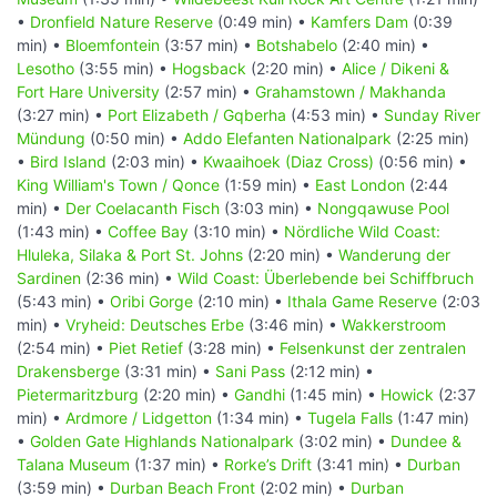
•
Dronfield Nature Reserve
(0:49 min) •
Kamfers Dam
(0:39
min) •
Bloemfontein
(3:57 min) •
Botshabelo
(2:40 min) •
Lesotho
(3:55 min) •
Hogsback
(2:20 min) •
Alice / Dikeni &
Fort Hare University
(2:57 min) •
Grahamstown / Makhanda
(3:27 min) •
Port Elizabeth / Gqberha
(4:53 min) •
Sunday River
Mündung
(0:50 min) •
Addo Elefanten Nationalpark
(2:25 min)
•
Bird Island
(2:03 min) •
Kwaaihoek (Diaz Cross)
(0:56 min) •
King William's Town / Qonce
(1:59 min) •
East London
(2:44
min) •
Der Coelacanth Fisch
(3:03 min) •
Nongqawuse Pool
(1:43 min) •
Coffee Bay
(3:10 min) •
Nördliche Wild Coast:
Hluleka, Silaka & Port St. Johns
(2:20 min) •
Wanderung der
Sardinen
(2:36 min) •
Wild Coast: Überlebende bei Schiffbruch
(5:43 min) •
Oribi Gorge
(2:10 min) •
Ithala Game Reserve
(2:03
min) •
Vryheid: Deutsches Erbe
(3:46 min) •
Wakkerstroom
(2:54 min) •
Piet Retief
(3:28 min) •
Felsenkunst der zentralen
Drakensberge
(3:31 min) •
Sani Pass
(2:12 min) •
Pietermaritzburg
(2:20 min) •
Gandhi
(1:45 min) •
Howick
(2:37
min) •
Ardmore / Lidgetton
(1:34 min) •
Tugela Falls
(1:47 min)
•
Golden Gate Highlands Nationalpark
(3:02 min) •
Dundee &
Talana Museum
(1:37 min) •
Rorke’s Drift
(3:41 min) •
Durban
(3:59 min) •
Durban Beach Front
(2:02 min) •
Durban