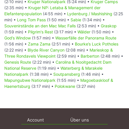
(2:10 min) •
Kruger Nationalpark
(5:24 min) •
Kruger Camps
(2:35 min) •
Kruger NP: Letaba & Management der
Elefantenpopulation
(4:55 min) •
Lydenburg / Mashishing
(2:25
min) •
Long Tom Pass
(1:50 min) •
Sabie
(1:34 min) •
Souvenirstände an den Mac Mac Falls
(2:53 min) •
Graskop
(1:59 min) •
Pilgrim's Rest
(3:17 min) •
Wälder
(1:50 min) •
God’s Window
(1:57 min) •
Wasserfälle der Panorama Route
(1:56 min) •
Zama Zama
(2:51 min) •
Bourke’s Luck Potholes
(2:22 min) •
Blyde River Canyon
(2:08 min) •
Marieskop &
Three Rondavels Viewpoint
(2:59 min) •
Barberton
(2:48 min) •
Genesis Route
(2:22 min) •
Carolina & Nooitgedacht Dam
National Reserve
(1:19 min) •
Waterberg & Marakele
Nationalpark
(1:38 min) •
Soutpansberg
(1:46 min) •
Mapungubwe Nationalpark
(1:55 min) •
Magoebaskloof &
Haenertsburg
(3:17 min) •
Polokwane
(3:27 min)
Account
Über uns