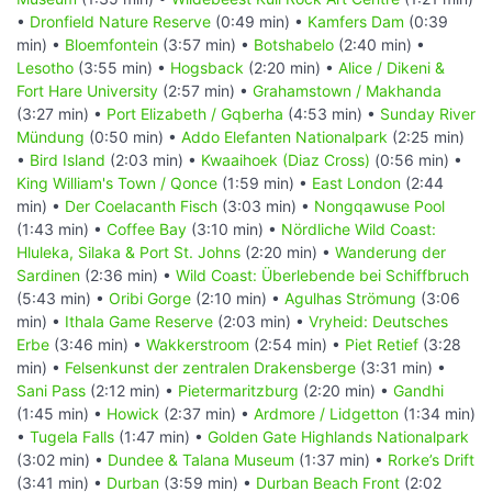
•
Dronfield Nature Reserve
(0:49 min) •
Kamfers Dam
(0:39
min) •
Bloemfontein
(3:57 min) •
Botshabelo
(2:40 min) •
Lesotho
(3:55 min) •
Hogsback
(2:20 min) •
Alice / Dikeni &
Fort Hare University
(2:57 min) •
Grahamstown / Makhanda
(3:27 min) •
Port Elizabeth / Gqberha
(4:53 min) •
Sunday River
Mündung
(0:50 min) •
Addo Elefanten Nationalpark
(2:25 min)
•
Bird Island
(2:03 min) •
Kwaaihoek (Diaz Cross)
(0:56 min) •
King William's Town / Qonce
(1:59 min) •
East London
(2:44
min) •
Der Coelacanth Fisch
(3:03 min) •
Nongqawuse Pool
(1:43 min) •
Coffee Bay
(3:10 min) •
Nördliche Wild Coast:
Hluleka, Silaka & Port St. Johns
(2:20 min) •
Wanderung der
Sardinen
(2:36 min) •
Wild Coast: Überlebende bei Schiffbruch
(5:43 min) •
Oribi Gorge
(2:10 min) •
Agulhas Strömung
(3:06
min) •
Ithala Game Reserve
(2:03 min) •
Vryheid: Deutsches
Erbe
(3:46 min) •
Wakkerstroom
(2:54 min) •
Piet Retief
(3:28
min) •
Felsenkunst der zentralen Drakensberge
(3:31 min) •
Sani Pass
(2:12 min) •
Pietermaritzburg
(2:20 min) •
Gandhi
(1:45 min) •
Howick
(2:37 min) •
Ardmore / Lidgetton
(1:34 min)
•
Tugela Falls
(1:47 min) •
Golden Gate Highlands Nationalpark
(3:02 min) •
Dundee & Talana Museum
(1:37 min) •
Rorke’s Drift
(3:41 min) •
Durban
(3:59 min) •
Durban Beach Front
(2:02