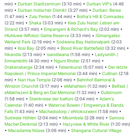
min) •
Durban Stadtzentrum
(3:10 min) •
Durban VIP's
(4:46
min) •
Durban Indischer Distrikt
(3:27 min) •
Durban: Berea
(1:47 min) •
Zulu Perlen
(1:44 min) •
Botha's Hill & Comrades
(2:22 min) •
Shaka
(3:03 min) •
Kwa Zulu Natal: Leben am
Strand
(3:57 min) •
Empangeni & Richard's Bay
(2:02 min) •
Hluhluwe-iMfolozi Game Reserve
(3:33 min) •
iSimangaliso
Wetland Park
(2:19 min) •
Sodwana Bay Nationalpark
(2:03
min) •
Kosi Bay
(2:05 min) •
Blood River Battlefield
(3:32 min) •
Nkandla
(2:13 min) •
Isandlwana
(1:56 min) •
Ladysmith /
Emnambithi
(4:30 min) •
Nguni Rinder
(2:51 min) •
Drakensberge
(2:34 min) •
Felsenkunst
(5:07 min) •
Der letzte
Napoleon / Prince Imperial Memorial
(3:44 min) •
Cullinan
(2:18
min) •
Nan Hua Temple
(2:06 min) •
Bahnhof Balmoral &
Winston Churchill
(3:17 min) •
eMahahleni
(1:32 min) •
Belfast /
eMakhazeni & Berg en Dal Memorial
(1:32 min) •
Dullstroom
(1:58 min) •
Steinkreise der baKoni
(2:04 min) •
Adam's
Calendar
(1:40 min) •
Waterval Bowen / Emgwenya & Elands
Falls
(1:43 min) •
Machadodorp / eNtokozweni
(1:58 min) •
Sudwala Höhlen
(2:04 min) •
Mbombela
(2:28 min) •
Samora
Machel Denkmal
(2:13 min) •
Hazyview & White River
(1:20 min)
•
Macadamia Nüsse
(3:06 min) •
Shangana Cultural Village