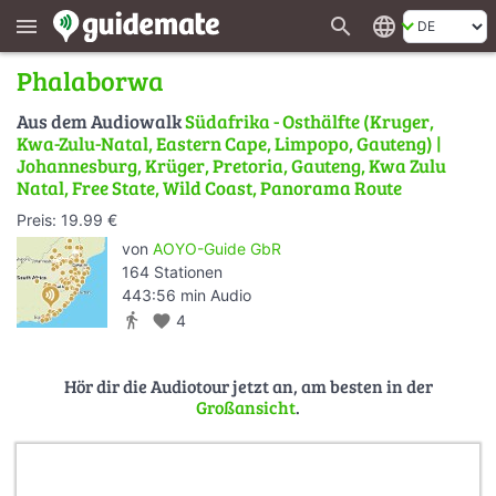
search
language
menu
Phalaborwa
Aus dem Audiowalk
Südafrika - Osthälfte (Kruger,
Kwa-Zulu-Natal, Eastern Cape, Limpopo, Gauteng) |
Johannesburg, Krüger, Pretoria, Gauteng, Kwa Zulu
Natal, Free State, Wild Coast, Panorama Route
Preis: 19.99 €
von
AOYO-Guide GbR
164 Stationen
443:56 min Audio
directions_walk
favorite
4
Hör dir die Audiotour jetzt an, am besten in der
Großansicht
.