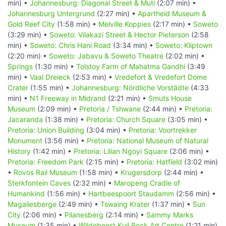
min) •
Johannesburg: Diagonal Street & Muti
(2:07 min) •
Johannesburg Untergrund
(2:27 min) •
Apartheid Museum &
Gold Reef City
(1:58 min) •
Melville Koppies
(2:17 min) •
Soweto
(3:29 min) •
Soweto: Vilakazi Street & Hector Pieterson
(2:58
min) •
Soweto: Chris Hani Road
(3:34 min) •
Soweto: Kliptown
(2:20 min) •
Soweto: Jabavu & Soweto Theatre
(2:02 min) •
Springs
(1:30 min) •
Tolstoy Farm of Mahatma Gandhi
(3:49
min) •
Vaal Dreieck
(2:53 min) •
Vredefort & Vredefort Dome
Crater
(1:55 min) •
Johannesburg: Nördliche Vorstädte
(4:33
min) •
N1 Freeway in Midrand
(2:21 min) •
Smuts House
Museum
(2:09 min) •
Pretoria / Tshwane
(2:44 min) •
Pretoria:
Jacaranda
(1:38 min) •
Pretoria: Church Square
(3:05 min) •
Pretoria: Union Building
(3:04 min) •
Pretoria: Voortrekker
Monument
(3:56 min) •
Pretoria: National Museum of Natural
History
(1:42 min) •
Pretoria: Lilian Ngoyi Square
(2:06 min) •
Pretoria: Freedom Park
(2:15 min) •
Pretoria: Hatfield
(3:02 min)
•
Rovos Rail Museum
(1:58 min) •
Krugersdorp
(2:44 min) •
Sterkfontein Caves
(2:32 min) •
Maropeng Cradle of
Humankind
(1:56 min) •
Hartbeespoort Staudamm
(2:56 min) •
Magaliesberge
(2:49 min) •
Tswaing Krater
(1:37 min) •
Sun
City
(2:06 min) •
Pilanesberg
(2:14 min) •
Sammy Marks
Museum
(1:35 min) •
Wildebeest Kuil Rock Art Centre
(1:21 min)