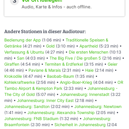
3
Vor Ort loslegen!
Audio, Karte & Infos - auch offline.
Andere Stationen in dieser Audiotour:
Bedienung der App
(1:06 min) •
Traditionelle Speisen &
Getränke
(4:21 min) •
Gold
(3:10 min) •
Apartheid
(5:23 min) •
Verfassung & Ubuntu
(4:27 min) •
Die ersten Menschen
(10:13
min) •
San
(4:03 min) •
The Big Five / Die großen 5
(2:16 min) •
Giraffen
(4:54 min) •
Termiten & Erdferkel
(3:15 min) •
Geier
(4:46 min) •
Paviane & Marais
(2:31 min) •
Haie
(2:14 min) •
Krokodile
(4:47 min) •
Baobab-Baum
(1:35 min) •
Kohlekraftwerke
(2:56 min) •
Anglo-Boer-Krieg
(4:04 min) •
OR
Tambo Airport & Kempton Park
(2:33 min) •
Johannesburg -
The City of Gold
(5:07 min) •
Johannesburg: Innenstadt
(3:22
min) •
Johannesburg: Inner City East
(2:18 min) •
Johannesburg: Sandton
(2:02 min) •
Johannesburg: Newtown
(1:41 min) •
Johannesburg: Alexandra Township
(2:05 min) •
Johannesburg: FNB Stadium
(1:32 min) •
Johannesburg:
Braamfontein
(2:30 min) •
Sicherheit in Johannesburg
(2:04