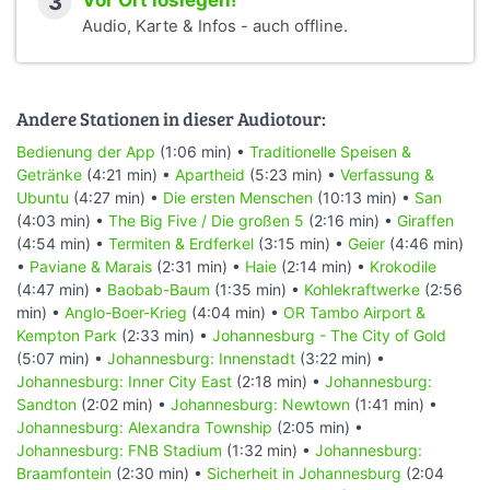
3
Vor Ort loslegen!
Audio, Karte & Infos - auch offline.
Andere Stationen in dieser Audiotour:
Bedienung der App
(1:06 min) •
Traditionelle Speisen &
Getränke
(4:21 min) •
Apartheid
(5:23 min) •
Verfassung &
Ubuntu
(4:27 min) •
Die ersten Menschen
(10:13 min) •
San
(4:03 min) •
The Big Five / Die großen 5
(2:16 min) •
Giraffen
(4:54 min) •
Termiten & Erdferkel
(3:15 min) •
Geier
(4:46 min)
•
Paviane & Marais
(2:31 min) •
Haie
(2:14 min) •
Krokodile
(4:47 min) •
Baobab-Baum
(1:35 min) •
Kohlekraftwerke
(2:56
min) •
Anglo-Boer-Krieg
(4:04 min) •
OR Tambo Airport &
Kempton Park
(2:33 min) •
Johannesburg - The City of Gold
(5:07 min) •
Johannesburg: Innenstadt
(3:22 min) •
Johannesburg: Inner City East
(2:18 min) •
Johannesburg:
Sandton
(2:02 min) •
Johannesburg: Newtown
(1:41 min) •
Johannesburg: Alexandra Township
(2:05 min) •
Johannesburg: FNB Stadium
(1:32 min) •
Johannesburg:
Braamfontein
(2:30 min) •
Sicherheit in Johannesburg
(2:04