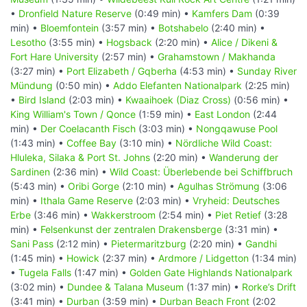
•
Dronfield Nature Reserve
(0:49 min) •
Kamfers Dam
(0:39
min) •
Bloemfontein
(3:57 min) •
Botshabelo
(2:40 min) •
Lesotho
(3:55 min) •
Hogsback
(2:20 min) •
Alice / Dikeni &
Fort Hare University
(2:57 min) •
Grahamstown / Makhanda
(3:27 min) •
Port Elizabeth / Gqberha
(4:53 min) •
Sunday River
Mündung
(0:50 min) •
Addo Elefanten Nationalpark
(2:25 min)
•
Bird Island
(2:03 min) •
Kwaaihoek (Diaz Cross)
(0:56 min) •
King William's Town / Qonce
(1:59 min) •
East London
(2:44
min) •
Der Coelacanth Fisch
(3:03 min) •
Nongqawuse Pool
(1:43 min) •
Coffee Bay
(3:10 min) •
Nördliche Wild Coast:
Hluleka, Silaka & Port St. Johns
(2:20 min) •
Wanderung der
Sardinen
(2:36 min) •
Wild Coast: Überlebende bei Schiffbruch
(5:43 min) •
Oribi Gorge
(2:10 min) •
Agulhas Strömung
(3:06
min) •
Ithala Game Reserve
(2:03 min) •
Vryheid: Deutsches
Erbe
(3:46 min) •
Wakkerstroom
(2:54 min) •
Piet Retief
(3:28
min) •
Felsenkunst der zentralen Drakensberge
(3:31 min) •
Sani Pass
(2:12 min) •
Pietermaritzburg
(2:20 min) •
Gandhi
(1:45 min) •
Howick
(2:37 min) •
Ardmore / Lidgetton
(1:34 min)
•
Tugela Falls
(1:47 min) •
Golden Gate Highlands Nationalpark
(3:02 min) •
Dundee & Talana Museum
(1:37 min) •
Rorke’s Drift
(3:41 min) •
Durban
(3:59 min) •
Durban Beach Front
(2:02