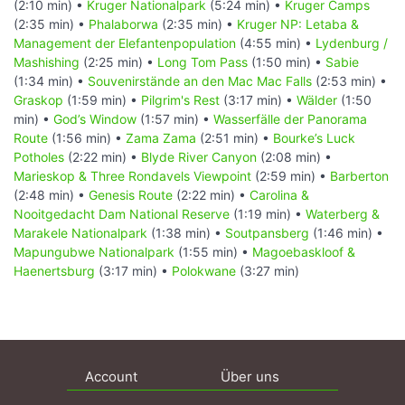
(2:10 min) •
Kruger Nationalpark
(5:24 min) •
Kruger Camps
(2:35 min) •
Phalaborwa
(2:35 min) •
Kruger NP: Letaba &
Management der Elefantenpopulation
(4:55 min) •
Lydenburg /
Mashishing
(2:25 min) •
Long Tom Pass
(1:50 min) •
Sabie
(1:34 min) •
Souvenirstände an den Mac Mac Falls
(2:53 min) •
Graskop
(1:59 min) •
Pilgrim's Rest
(3:17 min) •
Wälder
(1:50
min) •
God’s Window
(1:57 min) •
Wasserfälle der Panorama
Route
(1:56 min) •
Zama Zama
(2:51 min) •
Bourke’s Luck
Potholes
(2:22 min) •
Blyde River Canyon
(2:08 min) •
Marieskop & Three Rondavels Viewpoint
(2:59 min) •
Barberton
(2:48 min) •
Genesis Route
(2:22 min) •
Carolina &
Nooitgedacht Dam National Reserve
(1:19 min) •
Waterberg &
Marakele Nationalpark
(1:38 min) •
Soutpansberg
(1:46 min) •
Mapungubwe Nationalpark
(1:55 min) •
Magoebaskloof &
Haenertsburg
(3:17 min) •
Polokwane
(3:27 min)
Account
Über uns