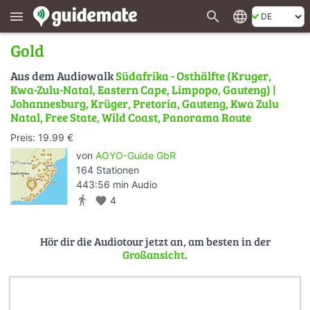
search
language
menu
Gold
Aus dem Audiowalk
Südafrika - Osthälfte (Kruger,
Kwa-Zulu-Natal, Eastern Cape, Limpopo, Gauteng) |
Johannesburg, Krüger, Pretoria, Gauteng, Kwa Zulu
Natal, Free State, Wild Coast, Panorama Route
Preis: 19.99 €
von
AOYO-Guide GbR
164 Stationen
443:56 min Audio
directions_walk
favorite
4
Hör dir die Audiotour jetzt an, am besten in der
Großansicht
.