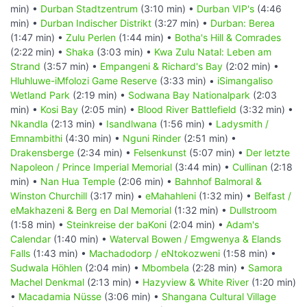
min) •
Durban Stadtzentrum
(3:10 min) •
Durban VIP's
(4:46
min) •
Durban Indischer Distrikt
(3:27 min) •
Durban: Berea
(1:47 min) •
Zulu Perlen
(1:44 min) •
Botha's Hill & Comrades
(2:22 min) •
Shaka
(3:03 min) •
Kwa Zulu Natal: Leben am
Strand
(3:57 min) •
Empangeni & Richard's Bay
(2:02 min) •
Hluhluwe-iMfolozi Game Reserve
(3:33 min) •
iSimangaliso
Wetland Park
(2:19 min) •
Sodwana Bay Nationalpark
(2:03
min) •
Kosi Bay
(2:05 min) •
Blood River Battlefield
(3:32 min) •
Nkandla
(2:13 min) •
Isandlwana
(1:56 min) •
Ladysmith /
Emnambithi
(4:30 min) •
Nguni Rinder
(2:51 min) •
Drakensberge
(2:34 min) •
Felsenkunst
(5:07 min) •
Der letzte
Napoleon / Prince Imperial Memorial
(3:44 min) •
Cullinan
(2:18
min) •
Nan Hua Temple
(2:06 min) •
Bahnhof Balmoral &
Winston Churchill
(3:17 min) •
eMahahleni
(1:32 min) •
Belfast /
eMakhazeni & Berg en Dal Memorial
(1:32 min) •
Dullstroom
(1:58 min) •
Steinkreise der baKoni
(2:04 min) •
Adam's
Calendar
(1:40 min) •
Waterval Bowen / Emgwenya & Elands
Falls
(1:43 min) •
Machadodorp / eNtokozweni
(1:58 min) •
Sudwala Höhlen
(2:04 min) •
Mbombela
(2:28 min) •
Samora
Machel Denkmal
(2:13 min) •
Hazyview & White River
(1:20 min)
•
Macadamia Nüsse
(3:06 min) •
Shangana Cultural Village