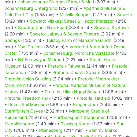
min) •
Johannesburg: Diagonal Street & Muti
(2:07 min) •
Johannesburg Untergrund
(2:27 min) •
Apartheid Museum &
Gold Reef City
(1:58 min) •
Melville Koppies
(2:17 min) •
Soweto
(3:29 min) •
Soweto: Vilakazi Street & Hector Pieterson
(2:58
min) •
Soweto: Chris Hani Road
(3:34 min) •
Soweto: Kliptown
(2:20 min) •
Soweto: Jabavu & Soweto Theatre
(2:02 min) •
Springs
(1:30 min) •
Tolstoy Farm of Mahatma Gandhi
(3:49
min) •
Vaal Dreieck
(2:53 min) •
Vredefort & Vredefort Dome
Crater
(1:55 min) •
Johannesburg: Nördliche Vorstädte
(4:33
min) •
N1 Freeway in Midrand
(2:21 min) •
Smuts House
Museum
(2:09 min) •
Pretoria / Tshwane
(2:44 min) •
Pretoria:
Jacaranda
(1:38 min) •
Pretoria: Church Square
(3:05 min) •
Pretoria: Union Building
(3:04 min) •
Pretoria: Voortrekker
Monument
(3:56 min) •
Pretoria: National Museum of Natural
History
(1:42 min) •
Pretoria: Lilian Ngoyi Square
(2:06 min) •
Pretoria: Freedom Park
(2:15 min) •
Pretoria: Hatfield
(3:02 min)
•
Rovos Rail Museum
(1:58 min) •
Krugersdorp
(2:44 min) •
Sterkfontein Caves
(2:32 min) •
Maropeng Cradle of
Humankind
(1:56 min) •
Hartbeespoort Staudamm
(2:56 min) •
Magaliesberge
(2:49 min) •
Tswaing Krater
(1:37 min) •
Sun
City
(2:06 min) •
Pilanesberg
(2:14 min) •
Sammy Marks
Museum
(1:35 min) •
Wildebeest Kuil Rock Art Centre
(1:21 min)