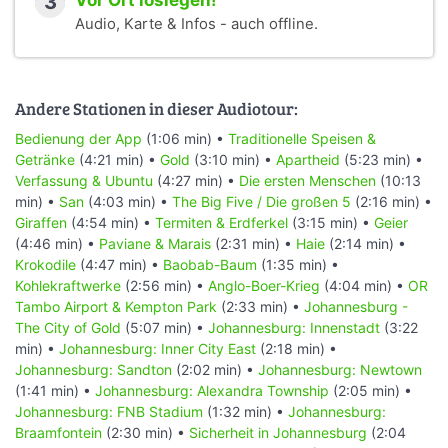
3
Vor Ort loslegen!
Audio, Karte & Infos - auch offline.
Andere Stationen in dieser Audiotour:
Bedienung der App
(1:06 min) •
Traditionelle Speisen &
Getränke
(4:21 min) •
Gold
(3:10 min) •
Apartheid
(5:23 min) •
Verfassung & Ubuntu
(4:27 min) •
Die ersten Menschen
(10:13
min) •
San
(4:03 min) •
The Big Five / Die großen 5
(2:16 min) •
Giraffen
(4:54 min) •
Termiten & Erdferkel
(3:15 min) •
Geier
(4:46 min) •
Paviane & Marais
(2:31 min) •
Haie
(2:14 min) •
Krokodile
(4:47 min) •
Baobab-Baum
(1:35 min) •
Kohlekraftwerke
(2:56 min) •
Anglo-Boer-Krieg
(4:04 min) •
OR
Tambo Airport & Kempton Park
(2:33 min) •
Johannesburg -
The City of Gold
(5:07 min) •
Johannesburg: Innenstadt
(3:22
min) •
Johannesburg: Inner City East
(2:18 min) •
Johannesburg: Sandton
(2:02 min) •
Johannesburg: Newtown
(1:41 min) •
Johannesburg: Alexandra Township
(2:05 min) •
Johannesburg: FNB Stadium
(1:32 min) •
Johannesburg:
Braamfontein
(2:30 min) •
Sicherheit in Johannesburg
(2:04