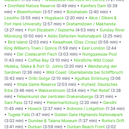
•
Dronfield Nature Reserve
(0:49 min) •
Kamfers Dam
(0:39
min) •
Bloemfontein
(3:57 min) •
Botshabelo
(2:40 min) •
Lesotho
(3:55 min) •
Hogsback
(2:20 min) •
Alice / Dikeni &
Fort Hare University
(2:57 min) •
Grahamstown / Makhanda
(3:27 min) •
Port Elizabeth / Gqberha
(4:53 min) •
Sunday River
Mündung
(0:50 min) •
Addo Elefanten Nationalpark
(2:25 min)
•
Bird Island
(2:03 min) •
Kwaaihoek (Diaz Cross)
(0:56 min) •
King William's Town / Qonce
(1:59 min) •
East London
(2:44
min) •
Der Coelacanth Fisch
(3:03 min) •
Nongqawuse Pool
(1:43 min) •
Coffee Bay
(3:10 min) •
Nördliche Wild Coast:
Hluleka, Silaka & Port St. Johns
(2:20 min) •
Wanderung der
Sardinen
(2:36 min) •
Wild Coast: Überlebende bei Schiffbruch
(5:43 min) •
Oribi Gorge
(2:10 min) •
Agulhas Strömung
(3:06
min) •
Ithala Game Reserve
(2:03 min) •
Vryheid: Deutsches
Erbe
(3:46 min) •
Wakkerstroom
(2:54 min) •
Piet Retief
(3:28
min) •
Felsenkunst der zentralen Drakensberge
(3:31 min) •
Sani Pass
(2:12 min) •
Pietermaritzburg
(2:20 min) •
Gandhi
(1:45 min) •
Howick
(2:37 min) •
Ardmore / Lidgetton
(1:34 min)
•
Tugela Falls
(1:47 min) •
Golden Gate Highlands Nationalpark
(3:02 min) •
Dundee & Talana Museum
(1:37 min) •
Rorke’s Drift
(3:41 min) •
Durban
(3:59 min) •
Durban Beach Front
(2:02