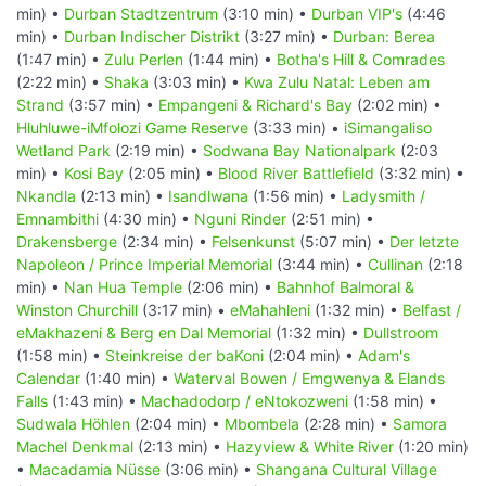
min) •
Durban Stadtzentrum
(3:10 min) •
Durban VIP's
(4:46
min) •
Durban Indischer Distrikt
(3:27 min) •
Durban: Berea
(1:47 min) •
Zulu Perlen
(1:44 min) •
Botha's Hill & Comrades
(2:22 min) •
Shaka
(3:03 min) •
Kwa Zulu Natal: Leben am
Strand
(3:57 min) •
Empangeni & Richard's Bay
(2:02 min) •
Hluhluwe-iMfolozi Game Reserve
(3:33 min) •
iSimangaliso
Wetland Park
(2:19 min) •
Sodwana Bay Nationalpark
(2:03
min) •
Kosi Bay
(2:05 min) •
Blood River Battlefield
(3:32 min) •
Nkandla
(2:13 min) •
Isandlwana
(1:56 min) •
Ladysmith /
Emnambithi
(4:30 min) •
Nguni Rinder
(2:51 min) •
Drakensberge
(2:34 min) •
Felsenkunst
(5:07 min) •
Der letzte
Napoleon / Prince Imperial Memorial
(3:44 min) •
Cullinan
(2:18
min) •
Nan Hua Temple
(2:06 min) •
Bahnhof Balmoral &
Winston Churchill
(3:17 min) •
eMahahleni
(1:32 min) •
Belfast /
eMakhazeni & Berg en Dal Memorial
(1:32 min) •
Dullstroom
(1:58 min) •
Steinkreise der baKoni
(2:04 min) •
Adam's
Calendar
(1:40 min) •
Waterval Bowen / Emgwenya & Elands
Falls
(1:43 min) •
Machadodorp / eNtokozweni
(1:58 min) •
Sudwala Höhlen
(2:04 min) •
Mbombela
(2:28 min) •
Samora
Machel Denkmal
(2:13 min) •
Hazyview & White River
(1:20 min)
•
Macadamia Nüsse
(3:06 min) •
Shangana Cultural Village