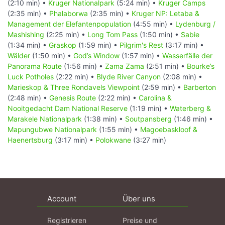
(2:10 min) •
Kruger Nationalpark
(5:24 min) •
Kruger Camps
(2:35 min) •
Phalaborwa
(2:35 min) •
Kruger NP: Letaba &
Management der Elefantenpopulation
(4:55 min) •
Lydenburg /
Mashishing
(2:25 min) •
Long Tom Pass
(1:50 min) •
Sabie
(1:34 min) •
Graskop
(1:59 min) •
Pilgrim's Rest
(3:17 min) •
Wälder
(1:50 min) •
God’s Window
(1:57 min) •
Wasserfälle der
Panorama Route
(1:56 min) •
Zama Zama
(2:51 min) •
Bourke’s
Luck Potholes
(2:22 min) •
Blyde River Canyon
(2:08 min) •
Marieskop & Three Rondavels Viewpoint
(2:59 min) •
Barberton
(2:48 min) •
Genesis Route
(2:22 min) •
Carolina &
Nooitgedacht Dam National Reserve
(1:19 min) •
Waterberg &
Marakele Nationalpark
(1:38 min) •
Soutpansberg
(1:46 min) •
Mapungubwe Nationalpark
(1:55 min) •
Magoebaskloof &
Haenertsburg
(3:17 min) •
Polokwane
(3:27 min)
Account
Über uns
Registrieren
Preise und