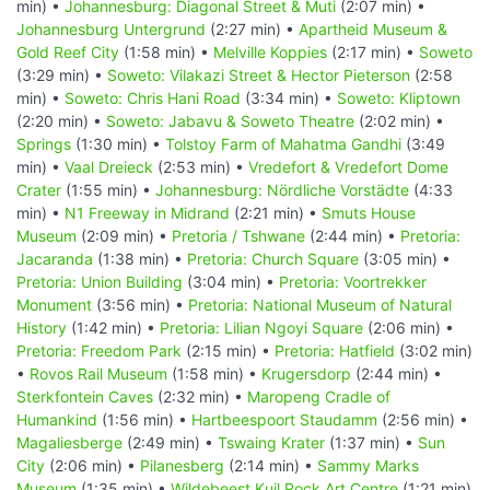
min) •
Johannesburg: Diagonal Street & Muti
(2:07 min) •
Johannesburg Untergrund
(2:27 min) •
Apartheid Museum &
Gold Reef City
(1:58 min) •
Melville Koppies
(2:17 min) •
Soweto
(3:29 min) •
Soweto: Vilakazi Street & Hector Pieterson
(2:58
min) •
Soweto: Chris Hani Road
(3:34 min) •
Soweto: Kliptown
(2:20 min) •
Soweto: Jabavu & Soweto Theatre
(2:02 min) •
Springs
(1:30 min) •
Tolstoy Farm of Mahatma Gandhi
(3:49
min) •
Vaal Dreieck
(2:53 min) •
Vredefort & Vredefort Dome
Crater
(1:55 min) •
Johannesburg: Nördliche Vorstädte
(4:33
min) •
N1 Freeway in Midrand
(2:21 min) •
Smuts House
Museum
(2:09 min) •
Pretoria / Tshwane
(2:44 min) •
Pretoria:
Jacaranda
(1:38 min) •
Pretoria: Church Square
(3:05 min) •
Pretoria: Union Building
(3:04 min) •
Pretoria: Voortrekker
Monument
(3:56 min) •
Pretoria: National Museum of Natural
History
(1:42 min) •
Pretoria: Lilian Ngoyi Square
(2:06 min) •
Pretoria: Freedom Park
(2:15 min) •
Pretoria: Hatfield
(3:02 min)
•
Rovos Rail Museum
(1:58 min) •
Krugersdorp
(2:44 min) •
Sterkfontein Caves
(2:32 min) •
Maropeng Cradle of
Humankind
(1:56 min) •
Hartbeespoort Staudamm
(2:56 min) •
Magaliesberge
(2:49 min) •
Tswaing Krater
(1:37 min) •
Sun
City
(2:06 min) •
Pilanesberg
(2:14 min) •
Sammy Marks
Museum
(1:35 min) •
Wildebeest Kuil Rock Art Centre
(1:21 min)