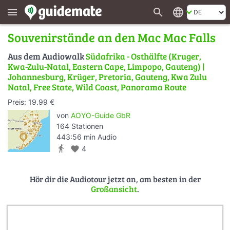
search
language
menu
Souvenirstände an den Mac Mac Falls
Aus dem Audiowalk
Südafrika - Osthälfte (Kruger,
Kwa-Zulu-Natal, Eastern Cape, Limpopo, Gauteng) |
Johannesburg, Krüger, Pretoria, Gauteng, Kwa Zulu
Natal, Free State, Wild Coast, Panorama Route
Preis: 19.99 €
von
AOYO-Guide GbR
164 Stationen
443:56 min Audio
directions_walk
favorite
4
Hör dir die Audiotour jetzt an, am besten in der
Großansicht
.