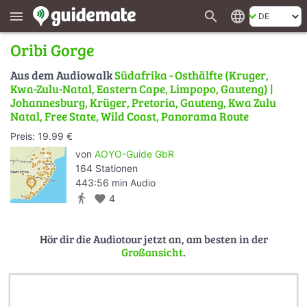
search
language
menu
Oribi Gorge
Aus dem Audiowalk
Südafrika - Osthälfte (Kruger,
Kwa-Zulu-Natal, Eastern Cape, Limpopo, Gauteng) |
Johannesburg, Krüger, Pretoria, Gauteng, Kwa Zulu
Natal, Free State, Wild Coast, Panorama Route
Preis: 19.99 €
von
AOYO-Guide GbR
164 Stationen
443:56 min Audio
directions_walk
favorite
4
Hör dir die Audiotour jetzt an, am besten in der
Großansicht
.