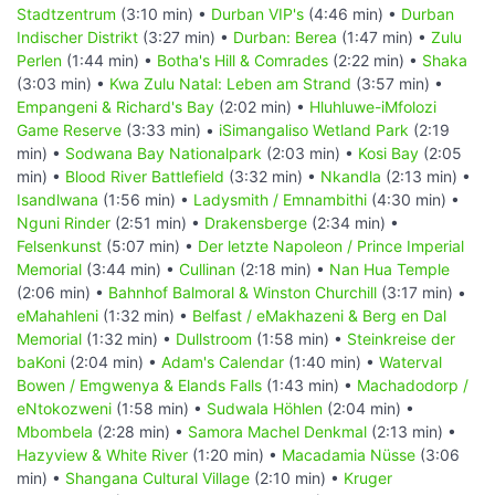
Stadtzentrum
(3:10 min) •
Durban VIP's
(4:46 min) •
Durban
Indischer Distrikt
(3:27 min) •
Durban: Berea
(1:47 min) •
Zulu
Perlen
(1:44 min) •
Botha's Hill & Comrades
(2:22 min) •
Shaka
(3:03 min) •
Kwa Zulu Natal: Leben am Strand
(3:57 min) •
Empangeni & Richard's Bay
(2:02 min) •
Hluhluwe-iMfolozi
Game Reserve
(3:33 min) •
iSimangaliso Wetland Park
(2:19
min) •
Sodwana Bay Nationalpark
(2:03 min) •
Kosi Bay
(2:05
min) •
Blood River Battlefield
(3:32 min) •
Nkandla
(2:13 min) •
Isandlwana
(1:56 min) •
Ladysmith / Emnambithi
(4:30 min) •
Nguni Rinder
(2:51 min) •
Drakensberge
(2:34 min) •
Felsenkunst
(5:07 min) •
Der letzte Napoleon / Prince Imperial
Memorial
(3:44 min) •
Cullinan
(2:18 min) •
Nan Hua Temple
(2:06 min) •
Bahnhof Balmoral & Winston Churchill
(3:17 min) •
eMahahleni
(1:32 min) •
Belfast / eMakhazeni & Berg en Dal
Memorial
(1:32 min) •
Dullstroom
(1:58 min) •
Steinkreise der
baKoni
(2:04 min) •
Adam's Calendar
(1:40 min) •
Waterval
Bowen / Emgwenya & Elands Falls
(1:43 min) •
Machadodorp /
eNtokozweni
(1:58 min) •
Sudwala Höhlen
(2:04 min) •
Mbombela
(2:28 min) •
Samora Machel Denkmal
(2:13 min) •
Hazyview & White River
(1:20 min) •
Macadamia Nüsse
(3:06
min) •
Shangana Cultural Village
(2:10 min) •
Kruger