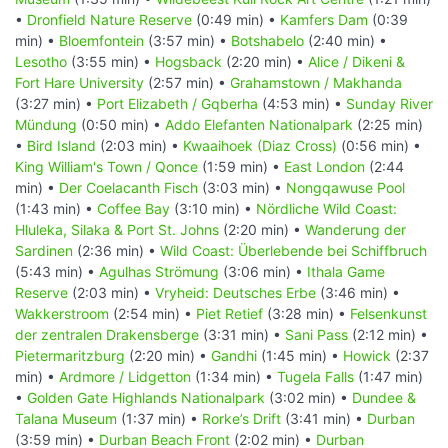
•
Dronfield Nature Reserve
(0:49 min) •
Kamfers Dam
(0:39
min) •
Bloemfontein
(3:57 min) •
Botshabelo
(2:40 min) •
Lesotho
(3:55 min) •
Hogsback
(2:20 min) •
Alice / Dikeni &
Fort Hare University
(2:57 min) •
Grahamstown / Makhanda
(3:27 min) •
Port Elizabeth / Gqberha
(4:53 min) •
Sunday River
Mündung
(0:50 min) •
Addo Elefanten Nationalpark
(2:25 min)
•
Bird Island
(2:03 min) •
Kwaaihoek (Diaz Cross)
(0:56 min) •
King William's Town / Qonce
(1:59 min) •
East London
(2:44
min) •
Der Coelacanth Fisch
(3:03 min) •
Nongqawuse Pool
(1:43 min) •
Coffee Bay
(3:10 min) •
Nördliche Wild Coast:
Hluleka, Silaka & Port St. Johns
(2:20 min) •
Wanderung der
Sardinen
(2:36 min) •
Wild Coast: Überlebende bei Schiffbruch
(5:43 min) •
Agulhas Strömung
(3:06 min) •
Ithala Game
Reserve
(2:03 min) •
Vryheid: Deutsches Erbe
(3:46 min) •
Wakkerstroom
(2:54 min) •
Piet Retief
(3:28 min) •
Felsenkunst
der zentralen Drakensberge
(3:31 min) •
Sani Pass
(2:12 min) •
Pietermaritzburg
(2:20 min) •
Gandhi
(1:45 min) •
Howick
(2:37
min) •
Ardmore / Lidgetton
(1:34 min) •
Tugela Falls
(1:47 min)
•
Golden Gate Highlands Nationalpark
(3:02 min) •
Dundee &
Talana Museum
(1:37 min) •
Rorke’s Drift
(3:41 min) •
Durban
(3:59 min) •
Durban Beach Front
(2:02 min) •
Durban