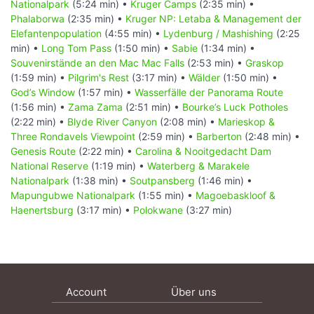
Nationalpark
(5:24 min) •
Kruger Camps
(2:35 min) •
Phalaborwa
(2:35 min) •
Kruger NP: Letaba & Management der
Elefantenpopulation
(4:55 min) •
Lydenburg / Mashishing
(2:25
min) •
Long Tom Pass
(1:50 min) •
Sabie
(1:34 min) •
Souvenirstände an den Mac Mac Falls
(2:53 min) •
Graskop
(1:59 min) •
Pilgrim's Rest
(3:17 min) •
Wälder
(1:50 min) •
God’s Window
(1:57 min) •
Wasserfälle der Panorama Route
(1:56 min) •
Zama Zama
(2:51 min) •
Bourke’s Luck Potholes
(2:22 min) •
Blyde River Canyon
(2:08 min) •
Marieskop &
Three Rondavels Viewpoint
(2:59 min) •
Barberton
(2:48 min) •
Genesis Route
(2:22 min) •
Carolina & Nooitgedacht Dam
National Reserve
(1:19 min) •
Waterberg & Marakele
Nationalpark
(1:38 min) •
Soutpansberg
(1:46 min) •
Mapungubwe Nationalpark
(1:55 min) •
Magoebaskloof &
Haenertsburg
(3:17 min) •
Polokwane
(3:27 min)
Account
Über uns