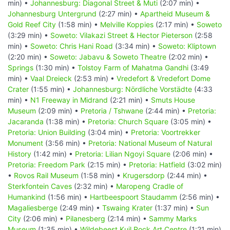
min) •
Johannesburg: Diagonal Street & Muti
(2:07 min) •
Johannesburg Untergrund
(2:27 min) •
Apartheid Museum &
Gold Reef City
(1:58 min) •
Melville Koppies
(2:17 min) •
Soweto
(3:29 min) •
Soweto: Vilakazi Street & Hector Pieterson
(2:58
min) •
Soweto: Chris Hani Road
(3:34 min) •
Soweto: Kliptown
(2:20 min) •
Soweto: Jabavu & Soweto Theatre
(2:02 min) •
Springs
(1:30 min) •
Tolstoy Farm of Mahatma Gandhi
(3:49
min) •
Vaal Dreieck
(2:53 min) •
Vredefort & Vredefort Dome
Crater
(1:55 min) •
Johannesburg: Nördliche Vorstädte
(4:33
min) •
N1 Freeway in Midrand
(2:21 min) •
Smuts House
Museum
(2:09 min) •
Pretoria / Tshwane
(2:44 min) •
Pretoria:
Jacaranda
(1:38 min) •
Pretoria: Church Square
(3:05 min) •
Pretoria: Union Building
(3:04 min) •
Pretoria: Voortrekker
Monument
(3:56 min) •
Pretoria: National Museum of Natural
History
(1:42 min) •
Pretoria: Lilian Ngoyi Square
(2:06 min) •
Pretoria: Freedom Park
(2:15 min) •
Pretoria: Hatfield
(3:02 min)
•
Rovos Rail Museum
(1:58 min) •
Krugersdorp
(2:44 min) •
Sterkfontein Caves
(2:32 min) •
Maropeng Cradle of
Humankind
(1:56 min) •
Hartbeespoort Staudamm
(2:56 min) •
Magaliesberge
(2:49 min) •
Tswaing Krater
(1:37 min) •
Sun
City
(2:06 min) •
Pilanesberg
(2:14 min) •
Sammy Marks
Museum
(1:35 min) •
Wildebeest Kuil Rock Art Centre
(1:21 min)