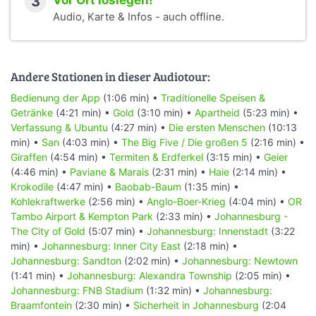
3
Vor Ort loslegen!
Audio, Karte & Infos - auch offline.
Andere Stationen in dieser Audiotour:
Bedienung der App
(1:06 min) •
Traditionelle Speisen &
Getränke
(4:21 min) •
Gold
(3:10 min) •
Apartheid
(5:23 min) •
Verfassung & Ubuntu
(4:27 min) •
Die ersten Menschen
(10:13
min) •
San
(4:03 min) •
The Big Five / Die großen 5
(2:16 min) •
Giraffen
(4:54 min) •
Termiten & Erdferkel
(3:15 min) •
Geier
(4:46 min) •
Paviane & Marais
(2:31 min) •
Haie
(2:14 min) •
Krokodile
(4:47 min) •
Baobab-Baum
(1:35 min) •
Kohlekraftwerke
(2:56 min) •
Anglo-Boer-Krieg
(4:04 min) •
OR
Tambo Airport & Kempton Park
(2:33 min) •
Johannesburg -
The City of Gold
(5:07 min) •
Johannesburg: Innenstadt
(3:22
min) •
Johannesburg: Inner City East
(2:18 min) •
Johannesburg: Sandton
(2:02 min) •
Johannesburg: Newtown
(1:41 min) •
Johannesburg: Alexandra Township
(2:05 min) •
Johannesburg: FNB Stadium
(1:32 min) •
Johannesburg:
Braamfontein
(2:30 min) •
Sicherheit in Johannesburg
(2:04