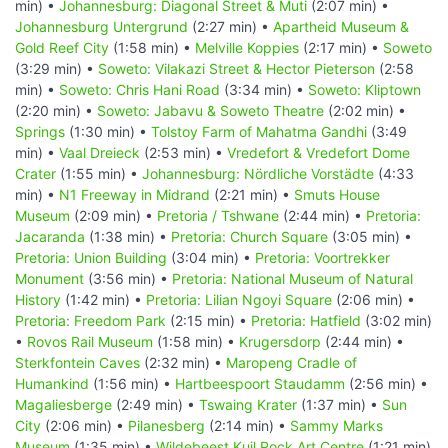
min) •
Johannesburg: Diagonal Street & Muti
(2:07 min) •
Johannesburg Untergrund
(2:27 min) •
Apartheid Museum &
Gold Reef City
(1:58 min) •
Melville Koppies
(2:17 min) •
Soweto
(3:29 min) •
Soweto: Vilakazi Street & Hector Pieterson
(2:58
min) •
Soweto: Chris Hani Road
(3:34 min) •
Soweto: Kliptown
(2:20 min) •
Soweto: Jabavu & Soweto Theatre
(2:02 min) •
Springs
(1:30 min) •
Tolstoy Farm of Mahatma Gandhi
(3:49
min) •
Vaal Dreieck
(2:53 min) •
Vredefort & Vredefort Dome
Crater
(1:55 min) •
Johannesburg: Nördliche Vorstädte
(4:33
min) •
N1 Freeway in Midrand
(2:21 min) •
Smuts House
Museum
(2:09 min) •
Pretoria / Tshwane
(2:44 min) •
Pretoria:
Jacaranda
(1:38 min) •
Pretoria: Church Square
(3:05 min) •
Pretoria: Union Building
(3:04 min) •
Pretoria: Voortrekker
Monument
(3:56 min) •
Pretoria: National Museum of Natural
History
(1:42 min) •
Pretoria: Lilian Ngoyi Square
(2:06 min) •
Pretoria: Freedom Park
(2:15 min) •
Pretoria: Hatfield
(3:02 min)
•
Rovos Rail Museum
(1:58 min) •
Krugersdorp
(2:44 min) •
Sterkfontein Caves
(2:32 min) •
Maropeng Cradle of
Humankind
(1:56 min) •
Hartbeespoort Staudamm
(2:56 min) •
Magaliesberge
(2:49 min) •
Tswaing Krater
(1:37 min) •
Sun
City
(2:06 min) •
Pilanesberg
(2:14 min) •
Sammy Marks
Museum
(1:35 min) •
Wildebeest Kuil Rock Art Centre
(1:21 min)