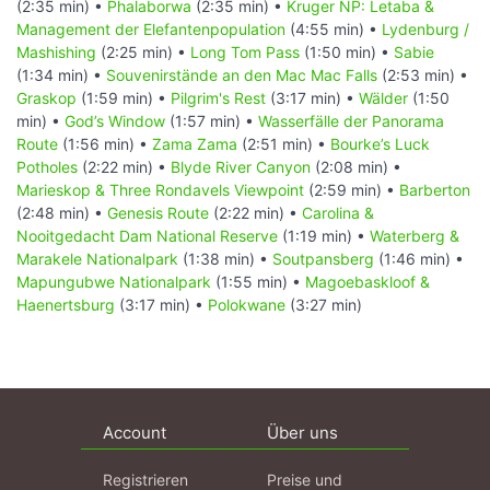
(2:35 min) •
Phalaborwa
(2:35 min) •
Kruger NP: Letaba &
Management der Elefantenpopulation
(4:55 min) •
Lydenburg /
Mashishing
(2:25 min) •
Long Tom Pass
(1:50 min) •
Sabie
(1:34 min) •
Souvenirstände an den Mac Mac Falls
(2:53 min) •
Graskop
(1:59 min) •
Pilgrim's Rest
(3:17 min) •
Wälder
(1:50
min) •
God’s Window
(1:57 min) •
Wasserfälle der Panorama
Route
(1:56 min) •
Zama Zama
(2:51 min) •
Bourke’s Luck
Potholes
(2:22 min) •
Blyde River Canyon
(2:08 min) •
Marieskop & Three Rondavels Viewpoint
(2:59 min) •
Barberton
(2:48 min) •
Genesis Route
(2:22 min) •
Carolina &
Nooitgedacht Dam National Reserve
(1:19 min) •
Waterberg &
Marakele Nationalpark
(1:38 min) •
Soutpansberg
(1:46 min) •
Mapungubwe Nationalpark
(1:55 min) •
Magoebaskloof &
Haenertsburg
(3:17 min) •
Polokwane
(3:27 min)
Account
Über uns
Registrieren
Preise und