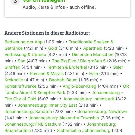
3
Vor Ort loslegen!
Audio, Karte & Infos - auch offline.
Andere Stationen in dieser Audiotour:
Bedienung der App
(1:06 min) •
Traditionelle Speisen &
Getränke
(4:21 min) •
Gold
(3:10 min) •
Apartheid
(5:23 min) •
Verfassung & Ubuntu
(4:27 min) •
Die ersten Menschen
(10:13
min) •
San
(4:03 min) •
The Big Five / Die großen 5
(2:16 min) •
Giraffen
(4:54 min) •
Termiten & Erdferkel
(3:15 min) •
Geier
(4:46 min) •
Paviane & Marais
(2:31 min) •
Haie
(2:14 min) •
Krokodile
(4:47 min) •
Baobab-Baum
(1:35 min) •
Kohlekraftwerke
(2:56 min) •
Anglo-Boer-Krieg
(4:04 min) •
OR
Tambo Airport & Kempton Park
(2:33 min) •
Johannesburg -
The City of Gold
(5:07 min) •
Johannesburg: Innenstadt
(3:22
min) •
Johannesburg: Inner City East
(2:18 min) •
Johannesburg: Sandton
(2:02 min) •
Johannesburg: Newtown
(1:41 min) •
Johannesburg: Alexandra Township
(2:05 min) •
Johannesburg: FNB Stadium
(1:32 min) •
Johannesburg:
Braamfontein
(2:30 min) •
Sicherheit in Johannesburg
(2:04