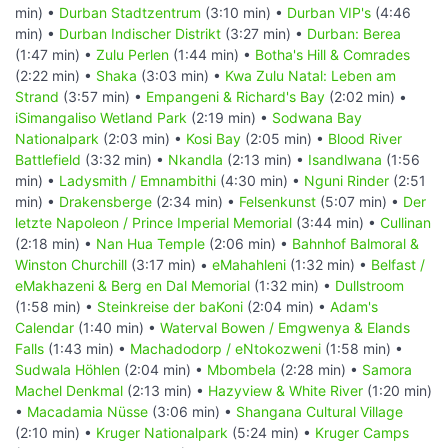
min) •
Durban Stadtzentrum
(3:10 min) •
Durban VIP's
(4:46
min) •
Durban Indischer Distrikt
(3:27 min) •
Durban: Berea
(1:47 min) •
Zulu Perlen
(1:44 min) •
Botha's Hill & Comrades
(2:22 min) •
Shaka
(3:03 min) •
Kwa Zulu Natal: Leben am
Strand
(3:57 min) •
Empangeni & Richard's Bay
(2:02 min) •
iSimangaliso Wetland Park
(2:19 min) •
Sodwana Bay
Nationalpark
(2:03 min) •
Kosi Bay
(2:05 min) •
Blood River
Battlefield
(3:32 min) •
Nkandla
(2:13 min) •
Isandlwana
(1:56
min) •
Ladysmith / Emnambithi
(4:30 min) •
Nguni Rinder
(2:51
min) •
Drakensberge
(2:34 min) •
Felsenkunst
(5:07 min) •
Der
letzte Napoleon / Prince Imperial Memorial
(3:44 min) •
Cullinan
(2:18 min) •
Nan Hua Temple
(2:06 min) •
Bahnhof Balmoral &
Winston Churchill
(3:17 min) •
eMahahleni
(1:32 min) •
Belfast /
eMakhazeni & Berg en Dal Memorial
(1:32 min) •
Dullstroom
(1:58 min) •
Steinkreise der baKoni
(2:04 min) •
Adam's
Calendar
(1:40 min) •
Waterval Bowen / Emgwenya & Elands
Falls
(1:43 min) •
Machadodorp / eNtokozweni
(1:58 min) •
Sudwala Höhlen
(2:04 min) •
Mbombela
(2:28 min) •
Samora
Machel Denkmal
(2:13 min) •
Hazyview & White River
(1:20 min)
•
Macadamia Nüsse
(3:06 min) •
Shangana Cultural Village
(2:10 min) •
Kruger Nationalpark
(5:24 min) •
Kruger Camps