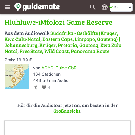
search
language
menu
Hluhluwe-iMfolozi Game Reserve
Aus dem Audiowalk
Südafrika - Osthälfte (Kruger,
Kwa-Zulu-Natal, Eastern Cape, Limpopo, Gauteng) |
Johannesburg, Krüger, Pretoria, Gauteng, Kwa Zulu
Natal, Free State, Wild Coast, Panorama Route
Preis: 19.99 €
von
AOYO-Guide GbR
164 Stationen
443:56 min Audio
directions_walk
favorite
4
Hör dir die Audiotour jetzt an, am besten in der
Großansicht
.