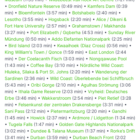
•
Dronfield Nature Reserve
(0:49 min) •
Kamfers Dam
(0:39
min) •
Bloemfontein
(3:57 min) •
Botshabelo
(2:40 min) •
Lesotho
(3:55 min) •
Hogsback
(2:20 min) •
Alice / Dikeni &
Fort Hare University
(2:57 min) •
Grahamstown / Makhanda
(3:27 min) •
Port Elizabeth / Gqberha
(4:53 min) •
Sunday River
Mündung
(0:50 min) •
Addo Elefanten Nationalpark
(2:25 min)
•
Bird Island
(2:03 min) •
Kwaaihoek (Diaz Cross)
(0:56 min) •
King William's Town / Qonce
(1:59 min) •
East London
(2:44
min) •
Der Coelacanth Fisch
(3:03 min) •
Nongqawuse Pool
(1:43 min) •
Coffee Bay
(3:10 min) •
Nördliche Wild Coast:
Hluleka, Silaka & Port St. Johns
(2:20 min) •
Wanderung der
Sardinen
(2:36 min) •
Wild Coast: Überlebende bei Schiffbruch
(5:43 min) •
Oribi Gorge
(2:10 min) •
Agulhas Strömung
(3:06
min) •
Ithala Game Reserve
(2:03 min) •
Vryheid: Deutsches
Erbe
(3:46 min) •
Wakkerstroom
(2:54 min) •
Piet Retief
(3:28
min) •
Felsenkunst der zentralen Drakensberge
(3:31 min) •
Sani Pass
(2:12 min) •
Pietermaritzburg
(2:20 min) •
Gandhi
(1:45 min) •
Howick
(2:37 min) •
Ardmore / Lidgetton
(1:34 min)
•
Tugela Falls
(1:47 min) •
Golden Gate Highlands Nationalpark
(3:02 min) •
Dundee & Talana Museum
(1:37 min) •
Rorke’s Drift
(3:41 min) •
Durban
(3:59 min) •
Durban Beach Front
(2:02