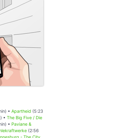
min) •
Apartheid
(5:23
) •
The Big Five / Die
min) •
Paviane &
hlekraftwerke
(2:56
nnesburg - The City