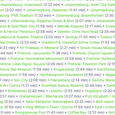
Johannesburg: Innenstadt
(3:22 min) •
Johannesburg: Inner City East
ton
(2:02 min) •
Johannesburg: Newtown
(1:41 min) •
Johannesburg:
sburg: FNB Stadium
(1:32 min) •
Johannesburg: Braamfontein
(2:30 
min) •
Johannesburg: Diagonal Street & Muti
(2:07 min) •
Johannesb
eum & Gold Reef City
(1:58 min) •
Melville Koppies
(2:17 min) •
Sowe
et & Hector Pieterson
(2:58 min) •
Soweto: Chris Hani Road
(3:34 mi
Jabavu & Soweto Theatre
(2:02 min) •
Springs
(1:30 min) •
Tolstoy 
aal Dreieck
(2:53 min) •
Vredefort & Vredefort Dome Crater
(1:55 mi
4:33 min) •
N1 Freeway in Midrand
(2:21 min) •
Smuts House Muse
:44 min) •
Pretoria: Jacaranda
(1:38 min) •
Pretoria: Church Square
(
min) •
Pretoria: Voortrekker Monument
(3:56 min) •
Pretoria: Nation
retoria: Lilian Ngoyi Square
(2:06 min) •
Pretoria: Freedom Park
(2:1
Rovos Rail Museum
(1:58 min) •
Krugersdorp
(2:44 min) •
Sterkfonte
 Humankind
(1:56 min) •
Hartbeespoort Staudamm
(2:56 min) •
Maga
7 min) •
Sun City
(2:06 min) •
Pilanesberg
(2:14 min) •
Sammy Mark
k Art Centre
(1:21 min) •
Dronfield Nature Reserve
(0:49 min) •
Kamf
in) •
Botshabelo
(2:40 min) •
Lesotho
(3:55 min) •
Hogsback
(2:20 
2:57 min) •
Grahamstown / Makhanda
(3:27 min) •
Port Elizabeth / 
ng
(0:50 min) •
Addo Elefanten Nationalpark
(2:25 min) •
Bird Island
s)
(0:56 min) •
King William's Town / Qonce
(1:59 min) •
East Londo
03 min) •
Nongqawuse Pool
(1:43 min) •
Coffee Bay
(3:10 min) •
Nör