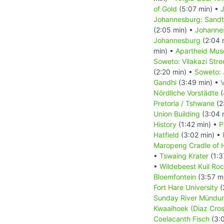
of Gold
(5:07 min) •
Johannesburg: Sand
(2:05 min) •
Johanne
Johannesburg
(2:04 
min) •
Apartheid Mus
Soweto: Vilakazi Stre
(2:20 min) •
Soweto: 
Gandhi
(3:49 min) •
V
Nördliche Vorstädte
(
Pretoria / Tshwane
(2
Union Building
(3:04 
History
(1:42 min) •
P
Hatfield
(3:02 min) •
Maropeng Cradle of
•
Tswaing Krater
(1:3
•
Wildebeest Kuil Roc
Bloemfontein
(3:57 m
Fort Hare University
(
Sunday River Mündu
Kwaaihoek (Diaz Cros
Coelacanth Fisch
(3: