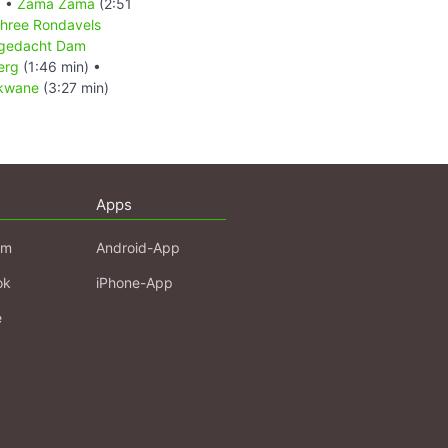
) •
Zama Zama
(2:51
hree Rondavels
tgedacht Dam
erg
(1:46 min) •
kwane
(3:27 min)
Apps
am
Android-App
ok
iPhone-App
e