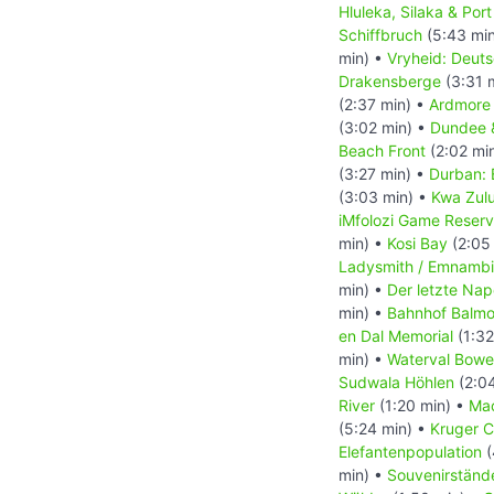
Hluleka, Silaka & Port
Schiffbruch
(5:43 mi
min) •
Vryheid: Deut
Drakensberge
(3:31 
(2:37 min) •
Ardmore 
(3:02 min) •
Dundee 
Beach Front
(2:02 mi
(3:27 min) •
Durban: 
(3:03 min) •
Kwa Zulu
iMfolozi Game Reser
min) •
Kosi Bay
(2:05
Ladysmith / Emnambi
min) •
Der letzte Nap
min) •
Bahnhof Balmor
en Dal Memorial
(1:32
min) •
Waterval Bowe
Sudwala Höhlen
(2:0
River
(1:20 min) •
Ma
(5:24 min) •
Kruger 
Elefantenpopulation
(
min) •
Souvenirständ