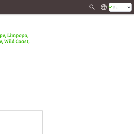
search
language
ape, Limpopo,
e, Wild Coast,