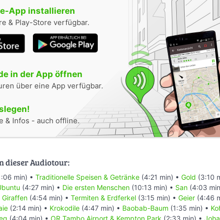
-App installieren
e & Play-Store verfügbar.
e in der App öffnen
uren über eine App verfügbar.
oslegen!
 & Infos - auch offline.
n dieser Audiotour:
1:06 min) •
Traditionelle Speisen & Getränke
(4:21 min) •
Gold
(3:10 
Ubuntu
(4:27 min) •
Die ersten Menschen
(10:13 min) •
San
(4:03 min
•
Giraffen
(4:54 min) •
Termiten & Erdferkel
(3:15 min) •
Geier
(4:46 
aie
(2:14 min) •
Krokodile
(4:47 min) •
Baobab-Baum
(1:35 min) •
Ko
ieg
(4:04 min) •
OR Tambo Airport & Kempton Park
(2:33 min) •
Joha