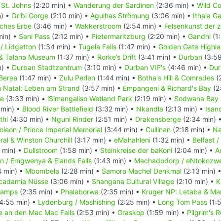
 St. Johns
(2:20 min) •
Wanderung der Sardinen
(2:36 min) •
Wild Co
n) •
Oribi Gorge
(2:10 min) •
Agulhas Strömung
(3:06 min) •
Ithala G
sches Erbe
(3:46 min) •
Wakkerstroom
(2:54 min) •
Felsenkunst der z
min) •
Sani Pass
(2:12 min) •
Pietermaritzburg
(2:20 min) •
Gandhi
(1
/ Lidgetton
(1:34 min) •
Tugela Falls
(1:47 min) •
Golden Gate Highla
& Talana Museum
(1:37 min) •
Rorke’s Drift
(3:41 min) •
Durban
(3:59
n) •
Durban Stadtzentrum
(3:10 min) •
Durban VIP's
(4:46 min) •
Dur
Berea
(1:47 min) •
Zulu Perlen
(1:44 min) •
Botha's Hill & Comrades
(
 Natal: Leben am Strand
(3:57 min) •
Empangeni & Richard's Bay
(2
ve
(3:33 min) •
iSimangaliso Wetland Park
(2:19 min) •
Sodwana Bay 
 min) •
Blood River Battlefield
(3:32 min) •
Nkandla
(2:13 min) •
Isan
thi
(4:30 min) •
Nguni Rinder
(2:51 min) •
Drakensberge
(2:34 min) 
oleon / Prince Imperial Memorial
(3:44 min) •
Cullinan
(2:18 min) •
Na
al & Winston Churchill
(3:17 min) •
eMahahleni
(1:32 min) •
Belfast 
 min) •
Dullstroom
(1:58 min) •
Steinkreise der baKoni
(2:04 min) •
A
n / Emgwenya & Elands Falls
(1:43 min) •
Machadodorp / eNtokozwe
4 min) •
Mbombela
(2:28 min) •
Samora Machel Denkmal
(2:13 min) 
cadamia Nüsse
(3:06 min) •
Shangana Cultural Village
(2:10 min) •
K
Camps
(2:35 min) •
Phalaborwa
(2:35 min) •
Kruger NP: Letaba & M
4:55 min) •
Lydenburg / Mashishing
(2:25 min) •
Long Tom Pass
(1:
e an den Mac Mac Falls
(2:53 min) •
Graskop
(1:59 min) •
Pilgrim's R