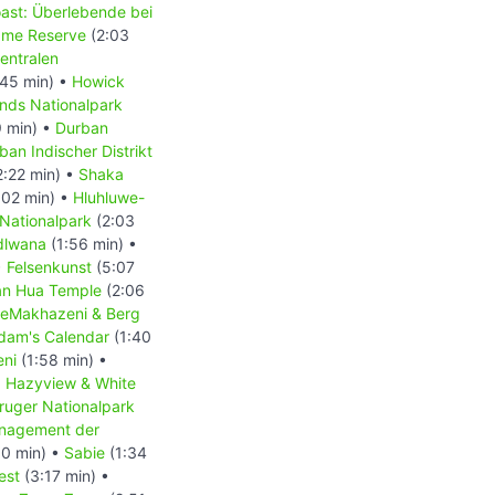
ast: Überlebende bei
ame Reserve
(2:03
entralen
:45 min) •
Howick
nds Nationalpark
 min) •
Durban
ban Indischer Distrikt
2:22 min) •
Shaka
:02 min) •
Hluhluwe-
Nationalpark
(2:03
dlwana
(1:56 min) •
•
Felsenkunst
(5:07
n Hua Temple
(2:06
/ eMakhazeni & Berg
dam's Calendar
(1:40
ni
(1:58 min) •
•
Hazyview & White
ruger Nationalpark
anagement der
50 min) •
Sabie
(1:34
est
(3:17 min) •