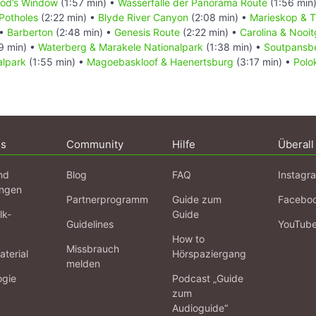
od’s Window
(1:57 min) •
Wasserfälle der Panorama Route
(1:56 min
Potholes
(2:22 min) •
Blyde River Canyon
(2:08 min) •
Marieskop & T
 •
Barberton
(2:48 min) •
Genesis Route
(2:22 min) •
Carolina & Nooi
9 min) •
Waterberg & Marakele Nationalpark
(1:38 min) •
Soutpansb
lpark
(1:55 min) •
Magoebaskloof & Haenertsburg
(3:17 min) •
Polo
ns
Community
Hilfe
Überall
nd
Blog
FAQ
Instagr
ngen
Partnerprogramm
Guide zum
Facebo
lk-
Guide
Guidelines
YouTub
How to
Missbrauch
terial
Hörspaziergang
melden
ogie
Podcast „Guide
zum
Audioguide“