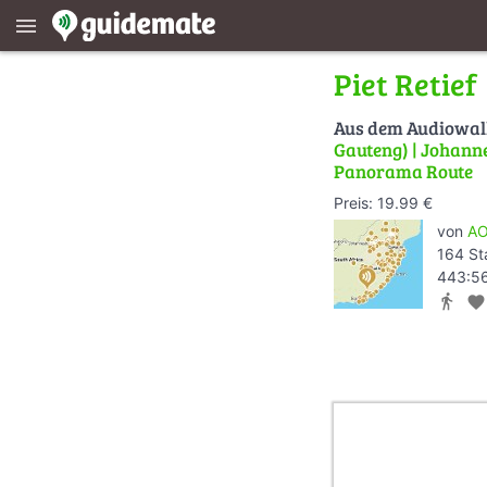
menu
Piet Retief
Aus dem Audiowa
Gauteng) | Johanne
Panorama Route
Preis: 19.99 €
von
AO
164 St
443:56
directions_walk
favorite