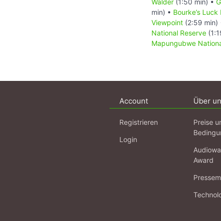
Wälder
(1:50 min) •
G
min) •
Bourke’s Luck 
Viewpoint
(2:59 min)
National Reserve
(1:1
Mapungubwe Nationa
Account
Über u
Registrieren
Preise u
Bedingu
Login
Audiowa
Award
Pressema
Technol