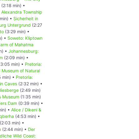
(2:18 min) •
 Alexandra Township
min) •
Sicherheit in
urg Untergrund
(2:27
to
(3:29 min) •
n) •
Soweto: Kliptown
Farm of Mahatma
n) •
Johannesburg:
um
(2:09 min) •
3:05 min) •
Pretoria:
al Museum of Natural
5 min) •
Pretoria:
in Caves
(2:32 min) •
liesberge
(2:49 min)
s Museum
(1:35 min)
ers Dam
(0:39 min) •
min) •
Alice / Dikeni &
Gqberha
(4:53 min) •
(2:03 min) •
n
(2:44 min) •
Der
dliche Wild Coast: