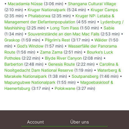
•
Macadamia Nüsse
(3:06 min) •
Shangana Cultural Village
(2:10 min) •
Kruger Nationalpark
(5:24 min) •
Kruger Camps
(2:35 min) •
Phalaborwa
(2:35 min) •
Kruger NP: Letaba &
Management der Elefantenpopulation
(4:55 min) •
Lydenburg /
Mashishing
(2:25 min) •
Long Tom Pass
(1:50 min) •
Sabie
(1:34 min) •
Souvenirstände an den Mac Mac Falls
(2:53 min) •
Graskop
(1:59 min) •
Pilgrim's Rest
(3:17 min) •
Wälder
(1:50
min) •
God’s Window
(1:57 min) •
Wasserfälle der Panorama
Route
(1:56 min) •
Zama Zama
(2:51 min) •
Bourke’s Luck
Potholes
(2:22 min) •
Blyde River Canyon
(2:08 min) •
Barberton
(2:48 min) •
Genesis Route
(2:22 min) •
Carolina &
Nooitgedacht Dam National Reserve
(1:19 min) •
Waterberg &
Marakele Nationalpark
(1:38 min) •
Soutpansberg
(1:46 min) •
Mapungubwe Nationalpark
(1:55 min) •
Magoebaskloof &
Haenertsburg
(3:17 min) •
Polokwane
(3:27 min)
Account
Über uns