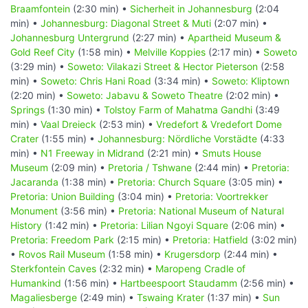
Braamfontein
(2:30 min) •
Sicherheit in Johannesburg
(2:04
min) •
Johannesburg: Diagonal Street & Muti
(2:07 min) •
Johannesburg Untergrund
(2:27 min) •
Apartheid Museum &
Gold Reef City
(1:58 min) •
Melville Koppies
(2:17 min) •
Soweto
(3:29 min) •
Soweto: Vilakazi Street & Hector Pieterson
(2:58
min) •
Soweto: Chris Hani Road
(3:34 min) •
Soweto: Kliptown
(2:20 min) •
Soweto: Jabavu & Soweto Theatre
(2:02 min) •
Springs
(1:30 min) •
Tolstoy Farm of Mahatma Gandhi
(3:49
min) •
Vaal Dreieck
(2:53 min) •
Vredefort & Vredefort Dome
Crater
(1:55 min) •
Johannesburg: Nördliche Vorstädte
(4:33
min) •
N1 Freeway in Midrand
(2:21 min) •
Smuts House
Museum
(2:09 min) •
Pretoria / Tshwane
(2:44 min) •
Pretoria:
Jacaranda
(1:38 min) •
Pretoria: Church Square
(3:05 min) •
Pretoria: Union Building
(3:04 min) •
Pretoria: Voortrekker
Monument
(3:56 min) •
Pretoria: National Museum of Natural
History
(1:42 min) •
Pretoria: Lilian Ngoyi Square
(2:06 min) •
Pretoria: Freedom Park
(2:15 min) •
Pretoria: Hatfield
(3:02 min)
•
Rovos Rail Museum
(1:58 min) •
Krugersdorp
(2:44 min) •
Sterkfontein Caves
(2:32 min) •
Maropeng Cradle of
Humankind
(1:56 min) •
Hartbeespoort Staudamm
(2:56 min) •
Magaliesberge
(2:49 min) •
Tswaing Krater
(1:37 min) •
Sun