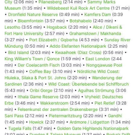
City
(2:06 min) •
Pilanesberg
(2:14 min) •
Sammy Marks
Museum
(1:35 min) •
Wildebeest Kuil Rock Art Centre
(1:21 min)
•
Dronfield Nature Reserve
(0:49 min) •
Kamfers Dam
(0:39
min) •
Bloemfontein
(3:57 min) •
Botshabelo
(2:40 min) •
Lesotho
(3:55 min) •
Hogsback
(2:20 min) •
Alice / Dikeni &
Fort Hare University
(2:57 min) •
Grahamstown / Makhanda
(3:27 min) •
Port Elizabeth / Gqberha
(4:53 min) •
Sunday River
Mündung
(0:50 min) •
Addo Elefanten Nationalpark
(2:25 min)
•
Bird Island
(2:03 min) •
Kwaaihoek (Diaz Cross)
(0:56 min) •
King William's Town / Qonce
(1:59 min) •
East London
(2:44
min) •
Der Coelacanth Fisch
(3:03 min) •
Nongqawuse Pool
(1:43 min) •
Coffee Bay
(3:10 min) •
Nördliche Wild Coast:
Hluleka, Silaka & Port St. Johns
(2:20 min) •
Wanderung der
Sardinen
(2:36 min) •
Wild Coast: Überlebende bei Schiffbruch
(5:43 min) •
Oribi Gorge
(2:10 min) •
Agulhas Strömung
(3:06
min) •
Ithala Game Reserve
(2:03 min) •
Vryheid: Deutsches
Erbe
(3:46 min) •
Wakkerstroom
(2:54 min) •
Piet Retief
(3:28
min) •
Felsenkunst der zentralen Drakensberge
(3:31 min) •
Sani Pass
(2:12 min) •
Pietermaritzburg
(2:20 min) •
Gandhi
(1:45 min) •
Howick
(2:37 min) •
Ardmore / Lidgetton
(1:34 min)
•
Tugela Falls
(1:47 min) •
Golden Gate Highlands Nationalpark
(3:02 min) •
Dundee & Talana Museum
(1:37 min) •
Rorke’s Drift