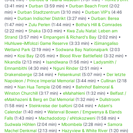
(3:41 min) •
Durban
(3:59 min) •
Durban Beach Front
(2:02
min) •
Durban Stadtzentrum
(3:10 min) •
Durban VIP's
(4:46
min) •
Durban Indischer Distrikt
(3:27 min) •
Durban: Berea
(1:47 min) •
Zulu Perlen
(1:44 min) •
Botha's Hill & Comrades
(2:22 min) •
Shaka
(3:03 min) •
Kwa Zulu Natal: Leben am
Strand
(3:57 min) •
Empangeni & Richard's Bay
(2:02 min) •
Hluhluwe-iMfolozi Game Reserve
(3:33 min) •
iSimangaliso
Wetland Park
(2:19 min) •
Sodwana Bay Nationalpark
(2:03
min) •
Kosi Bay
(2:05 min) •
Blood River Battlefield
(3:32 min) •
Nkandla
(2:13 min) •
Isandlwana
(1:56 min) •
Ladysmith /
Emnambithi
(4:30 min) •
Nguni Rinder
(2:51 min) •
Drakensberge
(2:34 min) •
Felsenkunst
(5:07 min) •
Der letzte
Napoleon / Prince Imperial Memorial
(3:44 min) •
Cullinan
(2:18
min) •
Nan Hua Temple
(2:06 min) •
Bahnhof Balmoral &
Winston Churchill
(3:17 min) •
eMahahleni
(1:32 min) •
Belfast /
eMakhazeni & Berg en Dal Memorial
(1:32 min) •
Dullstroom
(1:58 min) •
Steinkreise der baKoni
(2:04 min) •
Adam's
Calendar
(1:40 min) •
Waterval Bowen / Emgwenya & Elands
Falls
(1:43 min) •
Machadodorp / eNtokozweni
(1:58 min) •
Sudwala Höhlen
(2:04 min) •
Mbombela
(2:28 min) •
Samora
Machel Denkmal
(2:13 min) •
Hazyview & White River
(1:20 min)