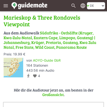
search
language
menu
Marieskop & Three Rondavels
Viewpoint
Aus dem Audiowalk
Südafrika - Osthälfte (Kruger,
Kwa-Zulu-Natal, Eastern Cape, Limpopo, Gauteng) |
Johannesburg, Krüger, Pretoria, Gauteng, Kwa Zulu
Natal, Free State, Wild Coast, Panorama Route
Preis: 19.99 €
von
AOYO-Guide GbR
164 Stationen
443:56 min Audio
directions_walk
favorite
4
Hör dir die Audiotour jetzt an, am besten in der
Großansicht
.