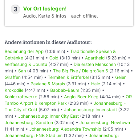
3
Vor Ort loslegen!
Audio, Karte & Infos - auch offline.
Andere Stationen in dieser Audiotour:
Bedienung der App
(1:06 min) •
Traditionelle Speisen &
Getränke
(4:21 min) •
Gold
(3:10 min) •
Apartheid
(5:23 min) •
Verfassung & Ubuntu
(4:27 min) •
Die ersten Menschen
(10:13
min) •
San
(4:03 min) •
The Big Five / Die großen 5
(2:16 min) •
Giraffen
(4:54 min) •
Termiten & Erdferkel
(3:15 min) •
Geier
(4:46 min) •
Paviane & Marais
(2:31 min) •
Haie
(2:14 min) •
Krokodile
(4:47 min) •
Baobab-Baum
(1:35 min) •
Kohlekraftwerke
(2:56 min) •
Anglo-Boer-Krieg
(4:04 min) •
OR
Tambo Airport & Kempton Park
(2:33 min) •
Johannesburg -
The City of Gold
(5:07 min) •
Johannesburg: Innenstadt
(3:22
min) •
Johannesburg: Inner City East
(2:18 min) •
Johannesburg: Sandton
(2:02 min) •
Johannesburg: Newtown
(1:41 min) •
Johannesburg: Alexandra Township
(2:05 min) •
Johannesburg: FNB Stadium
(1:32 min) •
Johannesburg: