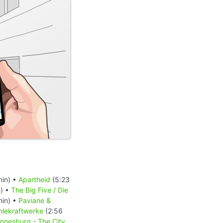
min) •
Apartheid
(5:23
) •
The Big Five / Die
min) •
Paviane &
hlekraftwerke
(2:56
nnesburg - The City