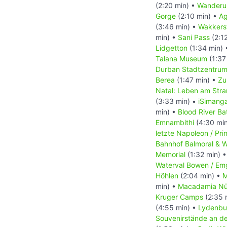
(2:20 min) •
Wanderu
Gorge
(2:10 min) •
Ag
(3:46 min) •
Wakkers
min) •
Sani Pass
(2:1
Lidgetton
(1:34 min)
Talana Museum
(1:37
Durban Stadtzentru
Berea
(1:47 min) •
Zu
Natal: Leben am Str
(3:33 min) •
iSimanga
min) •
Blood River Bat
Emnambithi
(4:30 mi
letzte Napoleon / Pri
Bahnhof Balmoral & W
Memorial
(1:32 min) 
Waterval Bowen / Em
Höhlen
(2:04 min) •
M
min) •
Macadamia Nü
Kruger Camps
(2:35 
(4:55 min) •
Lydenbu
Souvenirstände an d