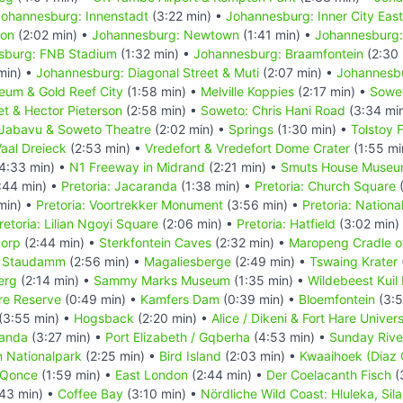
Johannesburg: Innenstadt
(3:22 min) •
Johannesburg: Inner City East
ton
(2:02 min) •
Johannesburg: Newtown
(1:41 min) •
Johannesburg:
sburg: FNB Stadium
(1:32 min) •
Johannesburg: Braamfontein
(2:30 
min) •
Johannesburg: Diagonal Street & Muti
(2:07 min) •
Johannesb
eum & Gold Reef City
(1:58 min) •
Melville Koppies
(2:17 min) •
Sowe
et & Hector Pieterson
(2:58 min) •
Soweto: Chris Hani Road
(3:34 mi
Jabavu & Soweto Theatre
(2:02 min) •
Springs
(1:30 min) •
Tolstoy 
aal Dreieck
(2:53 min) •
Vredefort & Vredefort Dome Crater
(1:55 mi
4:33 min) •
N1 Freeway in Midrand
(2:21 min) •
Smuts House Muse
:44 min) •
Pretoria: Jacaranda
(1:38 min) •
Pretoria: Church Square
(
min) •
Pretoria: Voortrekker Monument
(3:56 min) •
Pretoria: Nation
retoria: Lilian Ngoyi Square
(2:06 min) •
Pretoria: Hatfield
(3:02 min)
dorp
(2:44 min) •
Sterkfontein Caves
(2:32 min) •
Maropeng Cradle o
t Staudamm
(2:56 min) •
Magaliesberge
(2:49 min) •
Tswaing Krater
erg
(2:14 min) •
Sammy Marks Museum
(1:35 min) •
Wildebeest Kuil
re Reserve
(0:49 min) •
Kamfers Dam
(0:39 min) •
Bloemfontein
(3:5
(3:55 min) •
Hogsback
(2:20 min) •
Alice / Dikeni & Fort Hare Univers
anda
(3:27 min) •
Port Elizabeth / Gqberha
(4:53 min) •
Sunday Riv
n Nationalpark
(2:25 min) •
Bird Island
(2:03 min) •
Kwaaihoek (Diaz 
/ Qonce
(1:59 min) •
East London
(2:44 min) •
Der Coelacanth Fisch
(
43 min) •
Coffee Bay
(3:10 min) •
Nördliche Wild Coast: Hluleka, Sil