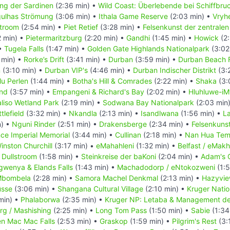
ng der Sardinen
(2:36 min) •
Wild Coast: Überlebende bei Schiffbru
ulhas Strömung
(3:06 min) •
Ithala Game Reserve
(2:03 min) •
Vryh
troom
(2:54 min) •
Piet Retief
(3:28 min) •
Felsenkunst der zentrale
2 min) •
Pietermaritzburg
(2:20 min) •
Gandhi
(1:45 min) •
Howick
(2:
 •
Tugela Falls
(1:47 min) •
Golden Gate Highlands Nationalpark
(3:02
 min) •
Rorke’s Drift
(3:41 min) •
Durban
(3:59 min) •
Durban Beach 
m
(3:10 min) •
Durban VIP's
(4:46 min) •
Durban Indischer Distrikt
(3:
lu Perlen
(1:44 min) •
Botha's Hill & Comrades
(2:22 min) •
Shaka
(3:
and
(3:57 min) •
Empangeni & Richard's Bay
(2:02 min) •
Hluhluwe-iM
liso Wetland Park
(2:19 min) •
Sodwana Bay Nationalpark
(2:03 min
tlefield
(3:32 min) •
Nkandla
(2:13 min) •
Isandlwana
(1:56 min) •
La
n) •
Nguni Rinder
(2:51 min) •
Drakensberge
(2:34 min) •
Felsenkuns
nce Imperial Memorial
(3:44 min) •
Cullinan
(2:18 min) •
Nan Hua Tem
inston Churchill
(3:17 min) •
eMahahleni
(1:32 min) •
Belfast / eMakh
•
Dullstroom
(1:58 min) •
Steinkreise der baKoni
(2:04 min) •
Adam's 
gwenya & Elands Falls
(1:43 min) •
Machadodorp / eNtokozweni
(1:5
bombela
(2:28 min) •
Samora Machel Denkmal
(2:13 min) •
Hazyvie
sse
(3:06 min) •
Shangana Cultural Village
(2:10 min) •
Kruger Natio
min) •
Phalaborwa
(2:35 min) •
Kruger NP: Letaba & Management der
rg / Mashishing
(2:25 min) •
Long Tom Pass
(1:50 min) •
Sabie
(1:34
en Mac Mac Falls
(2:53 min) •
Graskop
(1:59 min) •
Pilgrim's Rest
(3: