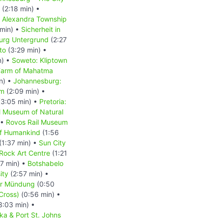
(2:18 min) •
 Alexandra Township
min) •
Sicherheit in
urg Untergrund
(2:27
to
(3:29 min) •
n) •
Soweto: Kliptown
Farm of Mahatma
n) •
Johannesburg:
um
(2:09 min) •
3:05 min) •
Pretoria:
al Museum of Natural
 •
Rovos Rail Museum
f Humankind
(1:56
(1:37 min) •
Sun City
 Rock Art Centre
(1:21
7 min) •
Botshabelo
ity
(2:57 min) •
er Mündung
(0:50
Cross)
(0:56 min) •
3:03 min) •
aka & Port St. Johns