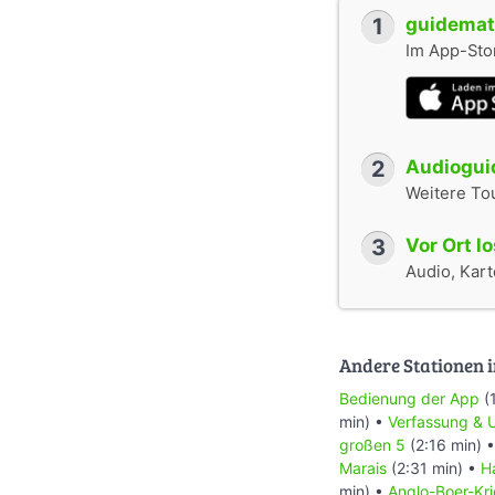
1
guidemate
Im App-Stor
2
Audioguid
Weitere To
3
Vor Ort l
Audio, Karte
Andere Stationen i
Bedienung der App
(
min) •
Verfassung & 
großen 5
(2:16 min) 
Marais
(2:31 min) •
H
min) •
Anglo-Boer-Kr