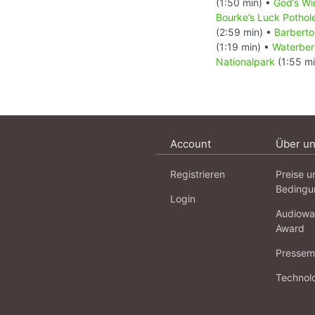
(1:50 min) •
God’s W
Bourke’s Luck Pothol
(2:59 min) •
Barberto
(1:19 min) •
Waterber
Nationalpark
(1:55 m
Account
Über u
Registrieren
Preise u
Bedingu
Login
Audiowa
Award
Pressema
Technol