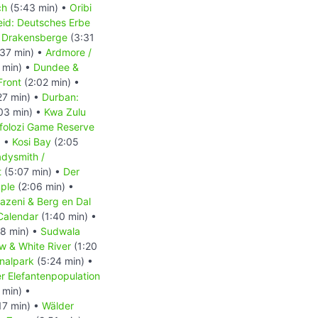
ch
(5:43 min) •
Oribi
eid: Deutsches Erbe
n Drakensberge
(3:31
37 min) •
Ardmore /
 min) •
Dundee &
Front
(2:02 min) •
27 min) •
Durban:
03 min) •
Kwa Zulu
folozi Game Reserve
) •
Kosi Bay
(2:05
dysmith /
t
(5:07 min) •
Der
ple
(2:06 min) •
azeni & Berg en Dal
Calendar
(1:40 min) •
8 min) •
Sudwala
w & White River
(1:20
nalpark
(5:24 min) •
 Elefantenpopulation
 min) •
17 min) •
Wälder