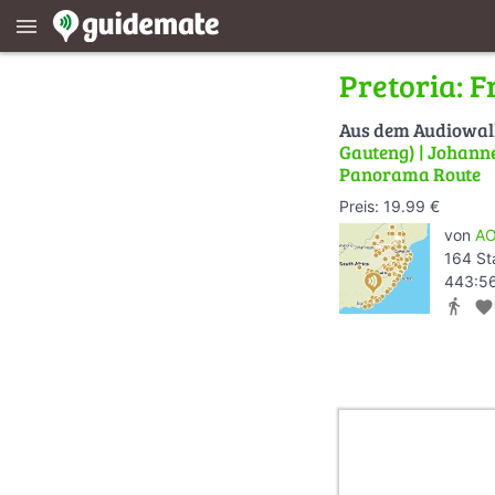
menu
Pretoria: 
Aus dem Audiowa
Gauteng) | Johanne
Panorama Route
Preis: 19.99 €
von
AO
164 St
443:56
directions_walk
favorite