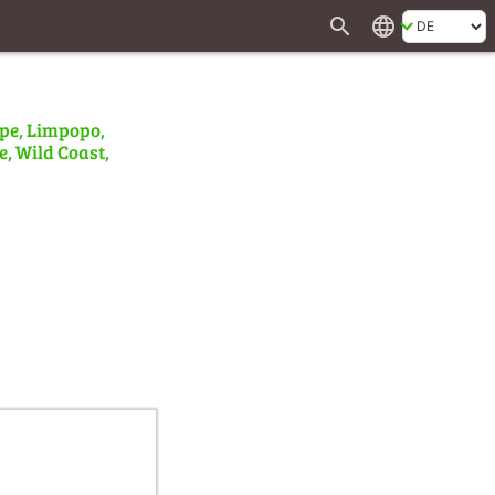
search
language
ape, Limpopo,
e, Wild Coast,