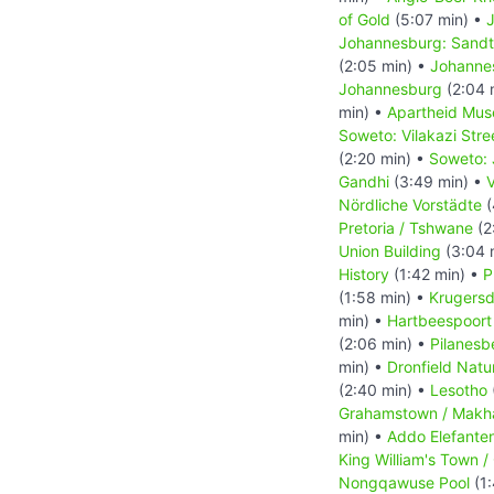
of Gold
(5:07 min) •
Johannesburg: Sand
(2:05 min) •
Johanne
Johannesburg
(2:04 
min) •
Apartheid Mus
Soweto: Vilakazi Stre
(2:20 min) •
Soweto: 
Gandhi
(3:49 min) •
V
Nördliche Vorstädte
(
Pretoria / Tshwane
(2
Union Building
(3:04 
History
(1:42 min) •
P
(1:58 min) •
Krugers
min) •
Hartbeespoor
(2:06 min) •
Pilanesb
min) •
Dronfield Natu
(2:40 min) •
Lesotho
Grahamstown / Makh
min) •
Addo Elefante
King William's Town 
Nongqawuse Pool
(1: