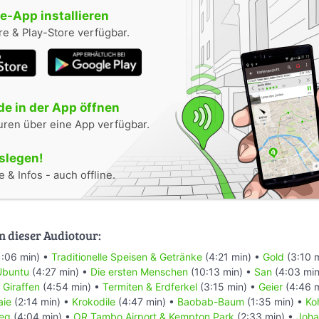
-App installieren
e & Play-Store verfügbar.
e in der App öffnen
uren über eine App verfügbar.
oslegen!
 & Infos - auch offline.
n dieser Audiotour:
1:06 min) •
Traditionelle Speisen & Getränke
(4:21 min) •
Gold
(3:10 
Ubuntu
(4:27 min) •
Die ersten Menschen
(10:13 min) •
San
(4:03 min
•
Giraffen
(4:54 min) •
Termiten & Erdferkel
(3:15 min) •
Geier
(4:46 
aie
(2:14 min) •
Krokodile
(4:47 min) •
Baobab-Baum
(1:35 min) •
Ko
ieg
(4:04 min) •
OR Tambo Airport & Kempton Park
(2:33 min) •
Joha