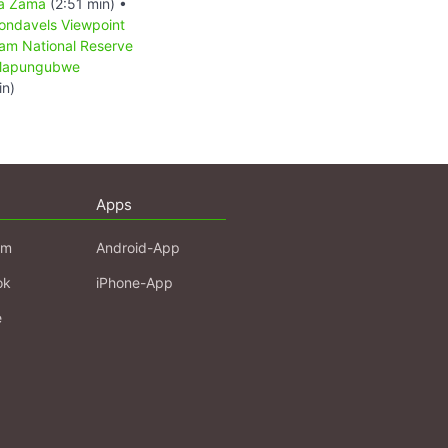
a Zama
(2:51 min) •
ondavels Viewpoint
am National Reserve
apungubwe
in)
Apps
am
Android-App
ok
iPhone-App
e