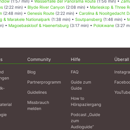
indow
(1:57 min) •
Wasserfälle der Panorama Route
(1:56 min) •
Zam
es
(2:22 min) •
Blyde River Canyon
(2:08 min) •
Marieskop & Three R
n
(2:48 min) •
Genesis Route
(2:22 min) •
Carolina & Nooitgedacht D
g & Marakele Nationalpark
(1:38 min) •
Soutpansberg
(1:46 min) •
M
in) •
Magoebaskloof & Haenertsburg
(3:17 min) •
Polokwane
(3:27 m
ns
Community
Hilfe
Überall
nd
Blog
FAQ
Instagr
ngen
Partnerprogramm
Guide zum
Facebo
lk-
Guide
Guidelines
YouTub
How to
Missbrauch
terial
Hörspaziergang
melden
ogie
Podcast „Guide
zum
Audioguide“