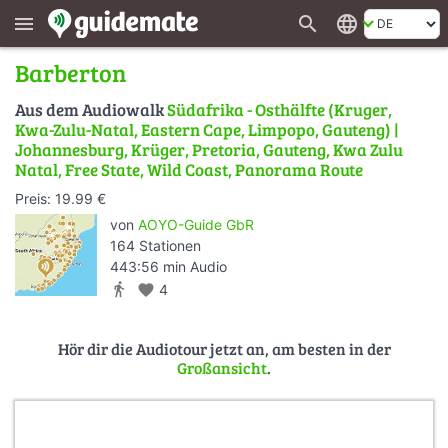
search
language
menu
Barberton
Aus dem Audiowalk
Südafrika - Osthälfte (Kruger,
Kwa-Zulu-Natal, Eastern Cape, Limpopo, Gauteng) |
Johannesburg, Krüger, Pretoria, Gauteng, Kwa Zulu
Natal, Free State, Wild Coast, Panorama Route
Preis: 19.99 €
von
AOYO-Guide GbR
164 Stationen
443:56 min Audio
directions_walk
favorite
4
Hör dir die Audiotour jetzt an, am besten in der
Großansicht
.