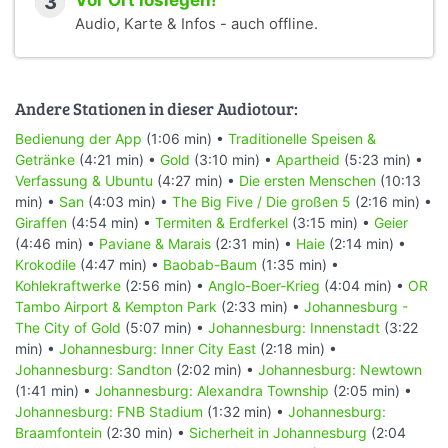
3
Vor Ort loslegen!
Audio, Karte & Infos - auch offline.
Andere Stationen in dieser Audiotour:
Bedienung der App
(1:06 min) •
Traditionelle Speisen &
Getränke
(4:21 min) •
Gold
(3:10 min) •
Apartheid
(5:23 min) •
Verfassung & Ubuntu
(4:27 min) •
Die ersten Menschen
(10:13
min) •
San
(4:03 min) •
The Big Five / Die großen 5
(2:16 min) •
Giraffen
(4:54 min) •
Termiten & Erdferkel
(3:15 min) •
Geier
(4:46 min) •
Paviane & Marais
(2:31 min) •
Haie
(2:14 min) •
Krokodile
(4:47 min) •
Baobab-Baum
(1:35 min) •
Kohlekraftwerke
(2:56 min) •
Anglo-Boer-Krieg
(4:04 min) •
OR
Tambo Airport & Kempton Park
(2:33 min) •
Johannesburg -
The City of Gold
(5:07 min) •
Johannesburg: Innenstadt
(3:22
min) •
Johannesburg: Inner City East
(2:18 min) •
Johannesburg: Sandton
(2:02 min) •
Johannesburg: Newtown
(1:41 min) •
Johannesburg: Alexandra Township
(2:05 min) •
Johannesburg: FNB Stadium
(1:32 min) •
Johannesburg:
Braamfontein
(2:30 min) •
Sicherheit in Johannesburg
(2:04