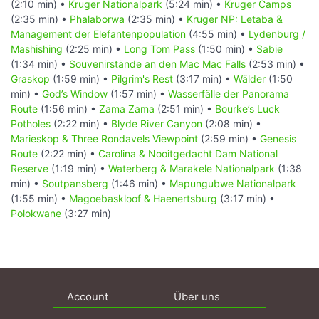
(2:10 min) •
Kruger Nationalpark
(5:24 min) •
Kruger Camps
(2:35 min) •
Phalaborwa
(2:35 min) •
Kruger NP: Letaba &
Management der Elefantenpopulation
(4:55 min) •
Lydenburg /
Mashishing
(2:25 min) •
Long Tom Pass
(1:50 min) •
Sabie
(1:34 min) •
Souvenirstände an den Mac Mac Falls
(2:53 min) •
Graskop
(1:59 min) •
Pilgrim's Rest
(3:17 min) •
Wälder
(1:50
min) •
God’s Window
(1:57 min) •
Wasserfälle der Panorama
Route
(1:56 min) •
Zama Zama
(2:51 min) •
Bourke’s Luck
Potholes
(2:22 min) •
Blyde River Canyon
(2:08 min) •
Marieskop & Three Rondavels Viewpoint
(2:59 min) •
Genesis
Route
(2:22 min) •
Carolina & Nooitgedacht Dam National
Reserve
(1:19 min) •
Waterberg & Marakele Nationalpark
(1:38
min) •
Soutpansberg
(1:46 min) •
Mapungubwe Nationalpark
(1:55 min) •
Magoebaskloof & Haenertsburg
(3:17 min) •
Polokwane
(3:27 min)
Account
Über uns