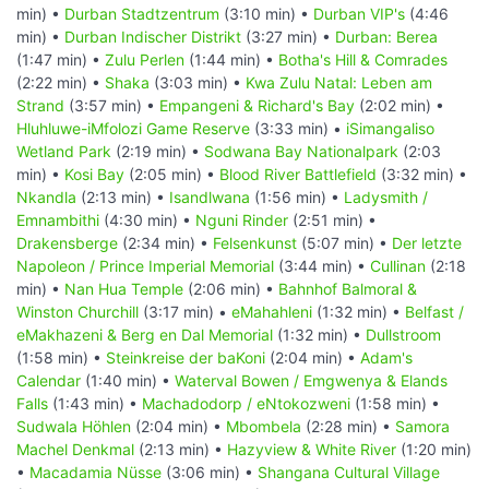
min) •
Durban Stadtzentrum
(3:10 min) •
Durban VIP's
(4:46
min) •
Durban Indischer Distrikt
(3:27 min) •
Durban: Berea
(1:47 min) •
Zulu Perlen
(1:44 min) •
Botha's Hill & Comrades
(2:22 min) •
Shaka
(3:03 min) •
Kwa Zulu Natal: Leben am
Strand
(3:57 min) •
Empangeni & Richard's Bay
(2:02 min) •
Hluhluwe-iMfolozi Game Reserve
(3:33 min) •
iSimangaliso
Wetland Park
(2:19 min) •
Sodwana Bay Nationalpark
(2:03
min) •
Kosi Bay
(2:05 min) •
Blood River Battlefield
(3:32 min) •
Nkandla
(2:13 min) •
Isandlwana
(1:56 min) •
Ladysmith /
Emnambithi
(4:30 min) •
Nguni Rinder
(2:51 min) •
Drakensberge
(2:34 min) •
Felsenkunst
(5:07 min) •
Der letzte
Napoleon / Prince Imperial Memorial
(3:44 min) •
Cullinan
(2:18
min) •
Nan Hua Temple
(2:06 min) •
Bahnhof Balmoral &
Winston Churchill
(3:17 min) •
eMahahleni
(1:32 min) •
Belfast /
eMakhazeni & Berg en Dal Memorial
(1:32 min) •
Dullstroom
(1:58 min) •
Steinkreise der baKoni
(2:04 min) •
Adam's
Calendar
(1:40 min) •
Waterval Bowen / Emgwenya & Elands
Falls
(1:43 min) •
Machadodorp / eNtokozweni
(1:58 min) •
Sudwala Höhlen
(2:04 min) •
Mbombela
(2:28 min) •
Samora
Machel Denkmal
(2:13 min) •
Hazyview & White River
(1:20 min)
•
Macadamia Nüsse
(3:06 min) •
Shangana Cultural Village