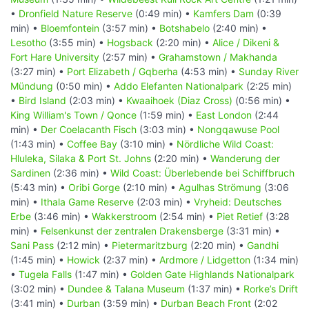
•
Dronfield Nature Reserve
(0:49 min) •
Kamfers Dam
(0:39
min) •
Bloemfontein
(3:57 min) •
Botshabelo
(2:40 min) •
Lesotho
(3:55 min) •
Hogsback
(2:20 min) •
Alice / Dikeni &
Fort Hare University
(2:57 min) •
Grahamstown / Makhanda
(3:27 min) •
Port Elizabeth / Gqberha
(4:53 min) •
Sunday River
Mündung
(0:50 min) •
Addo Elefanten Nationalpark
(2:25 min)
•
Bird Island
(2:03 min) •
Kwaaihoek (Diaz Cross)
(0:56 min) •
King William's Town / Qonce
(1:59 min) •
East London
(2:44
min) •
Der Coelacanth Fisch
(3:03 min) •
Nongqawuse Pool
(1:43 min) •
Coffee Bay
(3:10 min) •
Nördliche Wild Coast:
Hluleka, Silaka & Port St. Johns
(2:20 min) •
Wanderung der
Sardinen
(2:36 min) •
Wild Coast: Überlebende bei Schiffbruch
(5:43 min) •
Oribi Gorge
(2:10 min) •
Agulhas Strömung
(3:06
min) •
Ithala Game Reserve
(2:03 min) •
Vryheid: Deutsches
Erbe
(3:46 min) •
Wakkerstroom
(2:54 min) •
Piet Retief
(3:28
min) •
Felsenkunst der zentralen Drakensberge
(3:31 min) •
Sani Pass
(2:12 min) •
Pietermaritzburg
(2:20 min) •
Gandhi
(1:45 min) •
Howick
(2:37 min) •
Ardmore / Lidgetton
(1:34 min)
•
Tugela Falls
(1:47 min) •
Golden Gate Highlands Nationalpark
(3:02 min) •
Dundee & Talana Museum
(1:37 min) •
Rorke’s Drift
(3:41 min) •
Durban
(3:59 min) •
Durban Beach Front
(2:02