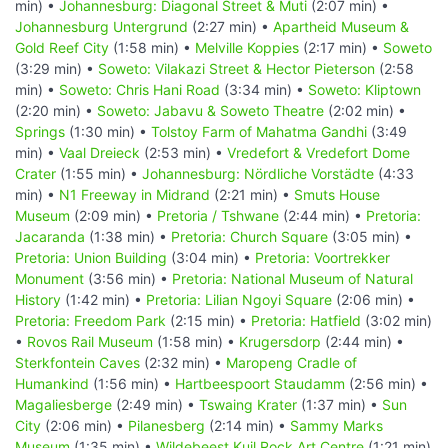
min) •
Johannesburg: Diagonal Street & Muti
(2:07 min) •
Johannesburg Untergrund
(2:27 min) •
Apartheid Museum &
Gold Reef City
(1:58 min) •
Melville Koppies
(2:17 min) •
Soweto
(3:29 min) •
Soweto: Vilakazi Street & Hector Pieterson
(2:58
min) •
Soweto: Chris Hani Road
(3:34 min) •
Soweto: Kliptown
(2:20 min) •
Soweto: Jabavu & Soweto Theatre
(2:02 min) •
Springs
(1:30 min) •
Tolstoy Farm of Mahatma Gandhi
(3:49
min) •
Vaal Dreieck
(2:53 min) •
Vredefort & Vredefort Dome
Crater
(1:55 min) •
Johannesburg: Nördliche Vorstädte
(4:33
min) •
N1 Freeway in Midrand
(2:21 min) •
Smuts House
Museum
(2:09 min) •
Pretoria / Tshwane
(2:44 min) •
Pretoria:
Jacaranda
(1:38 min) •
Pretoria: Church Square
(3:05 min) •
Pretoria: Union Building
(3:04 min) •
Pretoria: Voortrekker
Monument
(3:56 min) •
Pretoria: National Museum of Natural
History
(1:42 min) •
Pretoria: Lilian Ngoyi Square
(2:06 min) •
Pretoria: Freedom Park
(2:15 min) •
Pretoria: Hatfield
(3:02 min)
•
Rovos Rail Museum
(1:58 min) •
Krugersdorp
(2:44 min) •
Sterkfontein Caves
(2:32 min) •
Maropeng Cradle of
Humankind
(1:56 min) •
Hartbeespoort Staudamm
(2:56 min) •
Magaliesberge
(2:49 min) •
Tswaing Krater
(1:37 min) •
Sun
City
(2:06 min) •
Pilanesberg
(2:14 min) •
Sammy Marks
Museum
(1:35 min) •
Wildebeest Kuil Rock Art Centre
(1:21 min)