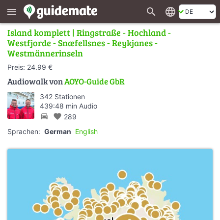
search
language
menu
Island komplett | Ringstraße - Hochland -
Westfjorde - Snæfellsnes - Reykjanes -
Westmännerinseln
Preis: 24.99 €
Audiowalk von
AOYO-Guide GbR
342 Stationen
439:48 min Audio
directions_car
favorite
289
Sprachen:
German
English