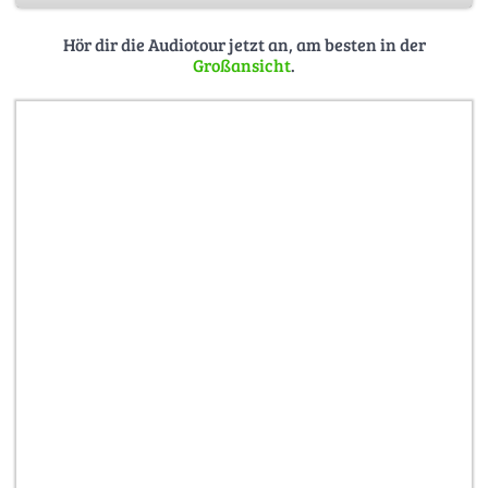
Hör dir die Audiotour jetzt an, am besten in der
Alle Inhalte sind urheberrechtlich geschützt. ©AOYO-
Großansicht
.
Guide GbR