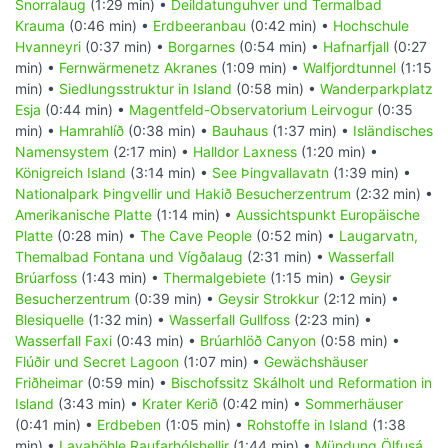
Snorralaug
(1:29 min) •
Deildatunguhver und Termalbad
Krauma
(0:46 min) •
Erdbeeranbau
(0:42 min) •
Hochschule
Hvanneyri
(0:37 min) •
Borgarnes
(0:54 min) •
Hafnarfjall
(0:27
min) •
Fernwärmenetz Akranes
(1:09 min) •
Walfjordtunnel
(1:15
min) •
Siedlungsstruktur in Island
(0:58 min) •
Wanderparkplatz
Esja
(0:44 min) •
Magentfeld-Observatorium Leirvogur
(0:35
min) •
Hamrahlíð
(0:38 min) •
Bauhaus
(1:37 min) •
Isländisches
Namensystem
(2:17 min) •
Halldor Laxness
(1:20 min) •
Königreich Island
(3:14 min) •
See Þingvallavatn
(1:39 min) •
Nationalpark Þingvellir und Hakið Besucherzentrum
(2:32 min) •
Amerikanische Platte
(1:14 min) •
Aussichtspunkt Europäische
Platte
(0:28 min) •
The Cave People
(0:52 min) •
Laugarvatn,
Themalbad Fontana und Vígðalaug
(2:31 min) •
Wasserfall
Brúarfoss
(1:43 min) •
Thermalgebiete
(1:15 min) •
Geysir
Besucherzentrum
(0:39 min) •
Geysir Strokkur
(2:12 min) •
Blesiquelle
(1:32 min) •
Wasserfall Gullfoss
(2:23 min) •
Wasserfall Faxi
(0:43 min) •
Brúarhlöð Canyon
(0:58 min) •
Flúðir und Secret Lagoon
(1:07 min) •
Gewächshäuser
Friðheimar
(0:59 min) •
Bischofssitz Skálholt und Reformation in
Island
(3:43 min) •
Krater Kerið
(0:42 min) •
Sommerhäuser
(0:41 min) •
Erdbeben
(1:05 min) •
Rohstoffe in Island
(1:38
min) •
Lavahöhle Raufarhólshellir
(1:44 min) •
Mündung Ölfusá