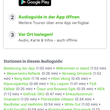
2
Audioguide in der App öffnen
Weitere Touren über eine App verfügbar.
3
Vor Ort loslegen!
Audio, Karte & Infos - auch offline.
Stationen in diesem Audioguide:
Bedienung der App
(1:00 min) •
Willkommen in Island
(1:02 min)
•
Wassertanks Keflavik
(0:26 min) •
Abzweig Grindavík
(1:02
min) •
Berg Keilir
(1:16 min) •
Hótel Víking
(0:45 min) •
Kópavogskirkja
(0:46 min) •
Sky Lagoon
(1:41 min) •
Fluß
Elliðaár
(0:35 min) •
Össur und Brauerei Egils
(0:35 min) •
IKEA
(1:12 min) •
Golfclub GKG
(0:47 min) •
Einkaufszentrum
Smáralind
(1:00 min) •
Pferdeställe Víðdalur
(0:34 min) •
Rauðhólar und Heiðmörk
(0:54 min) •
White Out
(1:00 min) •
Bucht Faxafloi
(0:58 min) •
Aluminiumwerk Straumsvik
(1:15