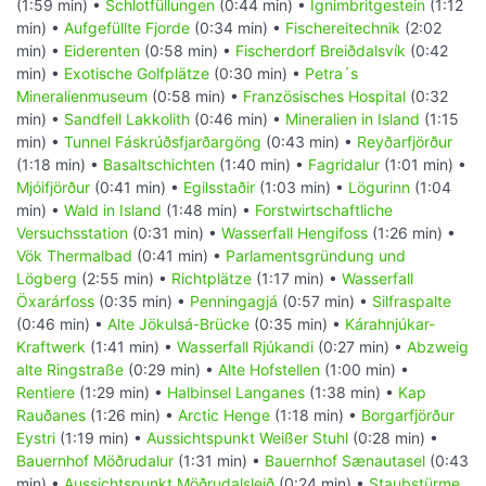
(1:59 min) •
Schlotfüllungen
(0:44 min) •
Ignimbritgestein
(1:12
min) •
Aufgefüllte Fjorde
(0:34 min) •
Fischereitechnik
(2:02
min) •
Eiderenten
(0:58 min) •
Fischerdorf Breiðdalsvík
(0:42
min) •
Exotische Golfplätze
(0:30 min) •
Petra´s
Mineralienmuseum
(0:58 min) •
Französisches Hospital
(0:32
min) •
Sandfell Lakkolith
(0:46 min) •
Mineralien in Island
(1:15
min) •
Tunnel Fáskrúðsfjarðargöng
(0:43 min) •
Reyðarfjörður
(1:18 min) •
Basaltschichten
(1:40 min) •
Fagridalur
(1:01 min) •
Mjóifjörður
(0:41 min) •
Egilsstaðir
(1:03 min) •
Lögurinn
(1:04
min) •
Wald in Island
(1:48 min) •
Forstwirtschaftliche
Versuchsstation
(0:31 min) •
Wasserfall Hengifoss
(1:26 min) •
Vök Thermalbad
(0:41 min) •
Parlamentsgründung und
Lögberg
(2:55 min) •
Richtplätze
(1:17 min) •
Wasserfall
Öxarárfoss
(0:35 min) •
Penningagjá
(0:57 min) •
Silfraspalte
(0:46 min) •
Alte Jökulsá-Brücke
(0:35 min) •
Kárahnjúkar-
Kraftwerk
(1:41 min) •
Wasserfall Rjúkandi
(0:27 min) •
Abzweig
alte Ringstraße
(0:29 min) •
Alte Hofstellen
(1:00 min) •
Rentiere
(1:29 min) •
Halbinsel Langanes
(1:38 min) •
Kap
Rauðanes
(1:26 min) •
Arctic Henge
(1:18 min) •
Borgarfjörður
Eystri
(1:19 min) •
Aussichtspunkt Weißer Stuhl
(0:28 min) •
Bauernhof Möðrudalur
(1:31 min) •
Bauernhof Sænautasel
(0:43
min) •
Aussichtspunkt Möðrudalsleið
(0:24 min) •
Staubstürme