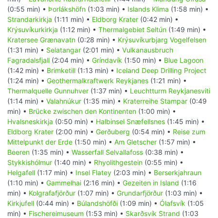
(0:55 min) •
Þorlákshöfn
(1:03 min) •
Islands Klima
(1:58 min) •
Strandarkirkja
(1:11 min) •
Eldborg Krater
(0:42 min) •
Krýsuvíkurkirkja
(1:12 min) •
Thermalgebiet Seltún
(1:49 min) •
Kratersee Grænavatn
(0:28 min) •
Krýsuvíkurbjarg Vogelfelsen
(1:31 min) •
Selatangar
(2:01 min) •
Vulkanausbruch
Fagradalsfjall
(2:04 min) •
Gríndavík
(1:50 min) •
Blue Lagoon
(1:42 min) •
Brimketill
(1:13 min) •
Iceland Deep Drilling Project
(1:24 min) •
Geothermalkraftwerk Reykjanes
(1:21 min) •
Thermalquelle Gunnuhver
(1:37 min) •
Leuchtturm Reykjanesviti
(1:14 min) •
Valahnúkur
(1:35 min) •
Kraterreihe Stampar
(0:49
min) •
Brücke zwischen den Kontinenten
(1:00 min) •
Hvalsneskirkja
(0:50 min) •
Halbinsel Snæfellsnes
(1:45 min) •
Eldborg Krater
(2:00 min) •
Gerðuberg
(0:54 min) •
Reise zum
Mittelpunkt der Erde
(1:50 min) •
Am Gletscher
(1:57 min) •
Beeren
(1:35 min) •
Wasserfall Selvallafoss
(0:38 min) •
Stykkishólmur
(1:40 min) •
Rhyolithgestein
(0:55 min) •
Helgafell
(1:17 min) •
Insel Flatey
(2:03 min) •
Berserkjahraun
(1:10 min) •
Gammelhai
(2:16 min) •
Gezeiten in Island
(1:16
min) •
Kolgrafafjörður
(1:07 min) •
Grundarfjörður
(1:03 min) •
Kirkjufell
(0:44 min) •
Búlandshöfði
(1:09 min) •
Ólafsvík
(1:05
min) •
Fischereimuseum
(1:53 min) •
Skarðsvík Strand
(1:03