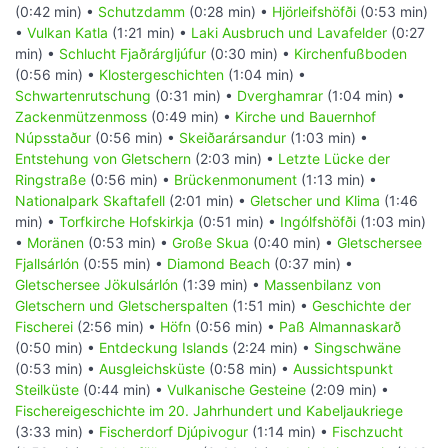
(0:42 min) •
Schutzdamm
(0:28 min) •
Hjörleifshöfði
(0:53 min)
•
Vulkan Katla
(1:21 min) •
Laki Ausbruch und Lavafelder
(0:27
min) •
Schlucht Fjaðrárgljúfur
(0:30 min) •
Kirchenfußboden
(0:56 min) •
Klostergeschichten
(1:04 min) •
Schwartenrutschung
(0:31 min) •
Dverghamrar
(1:04 min) •
Zackenmützenmoss
(0:49 min) •
Kirche und Bauernhof
Núpsstaður
(0:56 min) •
Skeiðarársandur
(1:03 min) •
Entstehung von Gletschern
(2:03 min) •
Letzte Lücke der
Ringstraße
(0:56 min) •
Brückenmonument
(1:13 min) •
Nationalpark Skaftafell
(2:01 min) •
Gletscher und Klima
(1:46
min) •
Torfkirche Hofskirkja
(0:51 min) •
Ingólfshöfði
(1:03 min)
•
Moränen
(0:53 min) •
Große Skua
(0:40 min) •
Gletschersee
Fjallsárlón
(0:55 min) •
Diamond Beach
(0:37 min) •
Gletschersee Jökulsárlón
(1:39 min) •
Massenbilanz von
Gletschern und Gletscherspalten
(1:51 min) •
Geschichte der
Fischerei
(2:56 min) •
Höfn
(0:56 min) •
Paß Almannaskarð
(0:50 min) •
Entdeckung Islands
(2:24 min) •
Singschwäne
(0:53 min) •
Ausgleichsküste
(0:58 min) •
Aussichtspunkt
Steilküste
(0:44 min) •
Vulkanische Gesteine
(2:09 min) •
Fischereigeschichte im 20. Jahrhundert und Kabeljaukriege
(3:33 min) •
Fischerdorf Djúpivogur
(1:14 min) •
Fischzucht