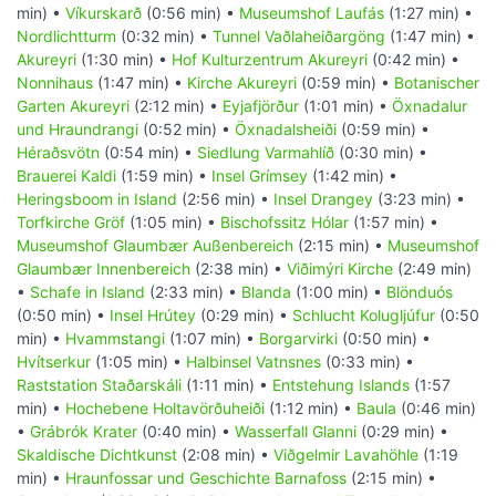
min) •
Víkurskarð
(0:56 min) •
Museumshof Laufás
(1:27 min) •
Nordlichtturm
(0:32 min) •
Tunnel Vaðlaheiðargöng
(1:47 min) •
Akureyri
(1:30 min) •
Hof Kulturzentrum Akureyri
(0:42 min) •
Nonnihaus
(1:47 min) •
Kirche Akureyri
(0:59 min) •
Botanischer
Garten Akureyri
(2:12 min) •
Eyjafjörður
(1:01 min) •
Öxnadalur
und Hraundrangi
(0:52 min) •
Öxnadalsheiði
(0:59 min) •
Héraðsvötn
(0:54 min) •
Siedlung Varmahlíð
(0:30 min) •
Brauerei Kaldi
(1:59 min) •
Insel Grímsey
(1:42 min) •
Heringsboom in Island
(2:56 min) •
Insel Drangey
(3:23 min) •
Torfkirche Gröf
(1:05 min) •
Bischofssitz Hólar
(1:57 min) •
Museumshof Glaumbær Außenbereich
(2:15 min) •
Museumshof
Glaumbær Innenbereich
(2:38 min) •
Viðimýri Kirche
(2:49 min)
•
Schafe in Island
(2:33 min) •
Blanda
(1:00 min) •
Blönduós
(0:50 min) •
Insel Hrútey
(0:29 min) •
Schlucht Kolugljúfur
(0:50
min) •
Hvammstangi
(1:07 min) •
Borgarvirki
(0:50 min) •
Hvítserkur
(1:05 min) •
Halbinsel Vatnsnes
(0:33 min) •
Raststation Staðarskáli
(1:11 min) •
Entstehung Islands
(1:57
min) •
Hochebene Holtavörðuheiði
(1:12 min) •
Baula
(0:46 min)
•
Grábrók Krater
(0:40 min) •
Wasserfall Glanni
(0:29 min) •
Skaldische Dichtkunst
(2:08 min) •
Viðgelmir Lavahöhle
(1:19
min) •
Hraunfossar und Geschichte Barnafoss
(2:15 min) •