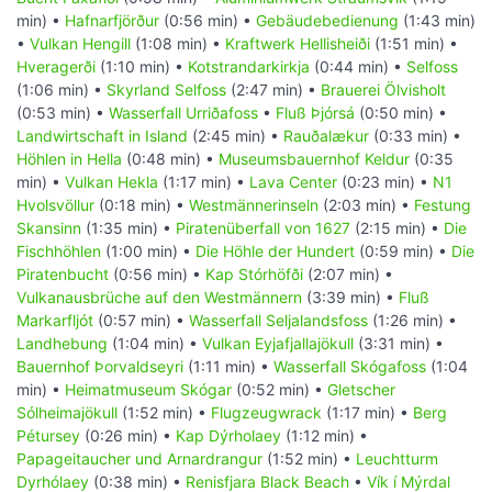
min) •
Hafnarfjörður
(0:56 min) •
Gebäudebedienung
(1:43 min)
•
Vulkan Hengill
(1:08 min) •
Kraftwerk Hellisheiði
(1:51 min) •
Hveragerði
(1:10 min) •
Kotstrandarkirkja
(0:44 min) •
Selfoss
(1:06 min) •
Skyrland Selfoss
(2:47 min) •
Brauerei Ölvisholt
(0:53 min) •
Wasserfall Urriðafoss
•
Fluß Þjórsá
(0:50 min) •
Landwirtschaft in Island
(2:45 min) •
Rauðalækur
(0:33 min) •
Höhlen in Hella
(0:48 min) •
Museumsbauernhof Keldur
(0:35
min) •
Vulkan Hekla
(1:17 min) •
Lava Center
(0:23 min) •
N1
Hvolsvöllur
(0:18 min) •
Westmännerinseln
(2:03 min) •
Festung
Skansinn
(1:35 min) •
Piratenüberfall von 1627
(2:15 min) •
Die
Fischhöhlen
(1:00 min) •
Die Höhle der Hundert
(0:59 min) •
Die
Piratenbucht
(0:56 min) •
Kap Stórhöfði
(2:07 min) •
Vulkanausbrüche auf den Westmännern
(3:39 min) •
Fluß
Markarfljót
(0:57 min) •
Wasserfall Seljalandsfoss
(1:26 min) •
Landhebung
(1:04 min) •
Vulkan Eyjafjallajökull
(3:31 min) •
Bauernhof Þorvaldseyri
(1:11 min) •
Wasserfall Skógafoss
(1:04
min) •
Heimatmuseum Skógar
(0:52 min) •
Gletscher
Sólheimajökull
(1:52 min) •
Flugzeugwrack
(1:17 min) •
Berg
Pétursey
(0:26 min) •
Kap Dýrholaey
(1:12 min) •
Papageitaucher und Arnardrangur
(1:52 min) •
Leuchtturm
Dyrhólaey
(0:38 min) •
Renisfjara Black Beach
•
Vík í Mýrdal