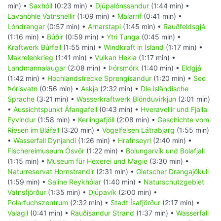
min) •
Saxhóll
(0:23 min) •
Djúpalónssandur
(1:44 min) •
Lavahöhle Vatnshellir
(1:09 min) •
Malarrif
(0:41 min) •
Lóndrangar
(0:57 min) •
Arnarstapi
(1:45 min) •
Rauðfeldsgjá
(1:16 min) •
Búðir
(0:59 min) •
Ytri Tunga
(0:45 min) •
Kraftwerk Búrfell
(1:55 min) •
Windkraft in Island
(1:17 min) •
Makrelenkrieg
(1:41 min) •
Vulkan Hekla
(1:17 min) •
Landmannalaugar
(2:08 min) •
Þórsmörk
(1:40 min) •
Eldgjá
(1:42 min) •
Hochlandstrecke Sprengisandur
(1:20 min) •
See
Þórisvatn
(0:56 min) •
Askja
(2:32 min) •
Die isländische
Sprache
(3:21 min) •
Wasserkraftwerk Blönduvirkjun
(2:01 min)
•
Aussichtspunkt Áfangafell
(0:43 min) •
Hveravellir und Fjalla
Eyvindur
(1:58 min) •
Kerlingafjöll
(2:08 min) •
Geschichte vom
Riesen im Bláfell
(3:20 min) •
Vogelfelsen Látrabjarg
(1:55 min)
•
Wasserfall Dynjandi
(1:26 min) •
Hrafnseyri
(2:40 min) •
Fischereimuseum Ósvör
(1:22 min) •
Bolungarvík und Bolafjall
(1:15 min) •
Museum für Hexerei und Magie
(3:30 min) •
Naturreservat Hornstrandir
(2:31 min) •
Gletscher Drangajökull
(1:59 min) •
Saline Reykhólar
(1:40 min) •
Naturschutzgebiet
Vatnsfjörður
(1:35 min) •
Djúpavík
(2:00 min) •
Polarfuchszentrum
(2:32 min) •
Stadt Ísafjörður
(2:17 min) •
Valagil
(0:41 min) •
Rauðisandur Strand
(1:37 min) •
Wasserfall