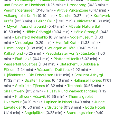
und Erosion im Hochland
(1:25 min) •
Hrossaborg
(0:33 min) •
Wegmarkierungen
(0:40 min) •
Aktive Vulkanzone
(0:47 min) •
Vulkangebiet Krafla
(0:19 min) •
Dusche
(0:37 min) •
Kraftwerk
Krafla
(0:58 min) •
Leirhnjúkur
(1:03 min) •
Vítikrater
(0:39 min)
•
Mývatn Aussichtspunkt
(0:47 min) •
Mývatn Nature Bath
(0:53 min) •
Höhle Grjótagjá
(0:34 min) •
Höhle Stóragjá
(0:43
min) •
Lavafeld Reykjahlíð
(0:37 min) •
Vogelmuseum
(1:03
min) •
Vindbelgur
(0:29 min) •
Hverfell Krater
(1:33 min) •
Dimmuborgir
(1:38 min) •
Waldgebiet Höfði
(0:43 min) •
Kálfaströnd
(0:25 min) •
Pseudokrater von Skútustaðir
(1:00
min) •
Fluß Laxá
(0:41 min) •
Plattentektonik
(5:02 min) •
Wasserfall Goðafoss
(1:34 min) •
Gletscherfluß Jökulsá á
Fjöllum
(1:24 min) •
Wasserfall Dettifoss
(2:02 min) •
Hljóðaklettar - Die Echofelsen
(1:12 min) •
Schlucht Ásbyrgi
(1:32 min) •
Spalten Tjörnes
(0:43 min) •
Halbinsel Tjörnes
(1:01
min) •
Steilküste Tjörnes
(0:32 min) •
Treibholz
(0:55 min) •
Siliziumwerk
(0:52 min) •
Húsavík und Walbeobachtung
(1:12
min) •
Kraftwerk Húsavík
(0:55 min) •
Thermalgebiet
Hveravellir
(0:29 min) •
Lupinen in Island
(1:40 min) •
Junge
Lavafelder
(0:50 min) •
Erdrutsche
(0:38 min) •
Edda Hotels
(1:14 min) •
Angelplätze
(0:22 min) •
Brandungslinien
(0:49