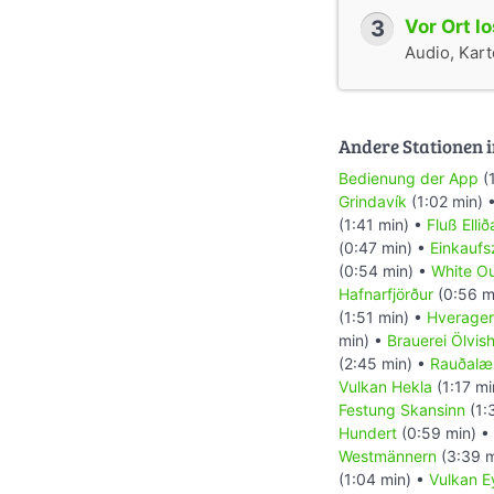
3
Vor Ort l
Audio, Karte
Andere Stationen i
Bedienung der App
(
Grindavík
(1:02 min) 
(1:41 min) •
Fluß Ellið
(0:47 min) •
Einkaufs
(0:54 min) •
White O
Hafnarfjörður
(0:56 m
(1:51 min) •
Hverager
min) •
Brauerei Ölvish
(2:45 min) •
Rauðalæ
Vulkan Hekla
(1:17 mi
Festung Skansinn
(1:
Hundert
(0:59 min) •
Westmännern
(3:39 m
(1:04 min) •
Vulkan Ey