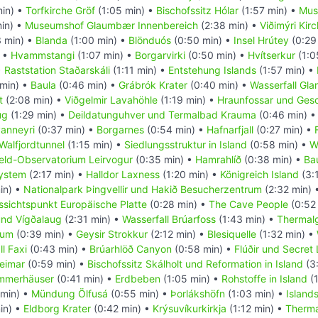
in) •
Torfkirche Gröf
(1:05 min) •
Bischofssitz Hólar
(1:57 min) •
Mus
in) •
Museumshof Glaumbær Innenbereich
(2:38 min) •
Viðimýri Kir
 min) •
Blanda
(1:00 min) •
Blönduós
(0:50 min) •
Insel Hrútey
(0:29
) •
Hvammstangi
(1:07 min) •
Borgarvirki
(0:50 min) •
Hvítserkur
(1:0
•
Raststation Staðarskáli
(1:11 min) •
Entstehung Islands
(1:57 min) •
 min) •
Baula
(0:46 min) •
Grábrók Krater
(0:40 min) •
Wasserfall Gla
t
(2:08 min) •
Viðgelmir Lavahöhle
(1:19 min) •
Hraunfossar und Gesc
ug
(1:29 min) •
Deildatunguhver und Termalbad Krauma
(0:46 min) 
anneyri
(0:37 min) •
Borgarnes
(0:54 min) •
Hafnarfjall
(0:27 min) •
Walfjordtunnel
(1:15 min) •
Siedlungsstruktur in Island
(0:58 min) •
W
eld-Observatorium Leirvogur
(0:35 min) •
Hamrahlíð
(0:38 min) •
Ba
ystem
(2:17 min) •
Halldor Laxness
(1:20 min) •
Königreich Island
(3:
in) •
Nationalpark Þingvellir und Hakið Besucherzentrum
(2:32 min) 
ssichtspunkt Europäische Platte
(0:28 min) •
The Cave People
(0:52
nd Vígðalaug
(2:31 min) •
Wasserfall Brúarfoss
(1:43 min) •
Thermal
rum
(0:39 min) •
Geysir Strokkur
(2:12 min) •
Blesiquelle
(1:32 min) •
l Faxi
(0:43 min) •
Brúarhlöð Canyon
(0:58 min) •
Flúðir und Secret
heimar
(0:59 min) •
Bischofssitz Skálholt und Reformation in Island
(3
mmerhäuser
(0:41 min) •
Erdbeben
(1:05 min) •
Rohstoffe in Island
(1
 min) •
Mündung Ölfusá
(0:55 min) •
Þorlákshöfn
(1:03 min) •
Island
in) •
Eldborg Krater
(0:42 min) •
Krýsuvíkurkirkja
(1:12 min) •
Therma