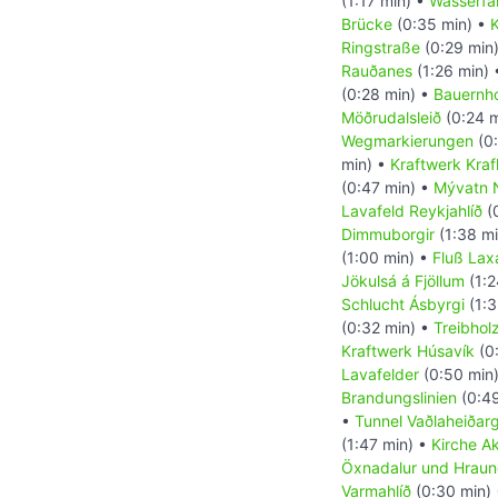
(1:17 min) •
Wasserfal
Brücke
(0:35 min) •
K
Ringstraße
(0:29 min
Rauðanes
(1:26 min)
(0:28 min) •
Bauernho
Möðrudalsleið
(0:24 m
Wegmarkierungen
(0:
min) •
Kraftwerk Kraf
(0:47 min) •
Mývatn 
Lavafeld Reykjahlíð
(
Dimmuborgir
(1:38 m
(1:00 min) •
Fluß Lax
Jökulsá á Fjöllum
(1:2
Schlucht Ásbyrgi
(1:3
(0:32 min) •
Treibhol
Kraftwerk Húsavík
(0
Lavafelder
(0:50 min
Brandungslinien
(0:49
•
Tunnel Vaðlaheiða
(1:47 min) •
Kirche Ak
Öxnadalur und Hraun
Varmahlíð
(0:30 min)