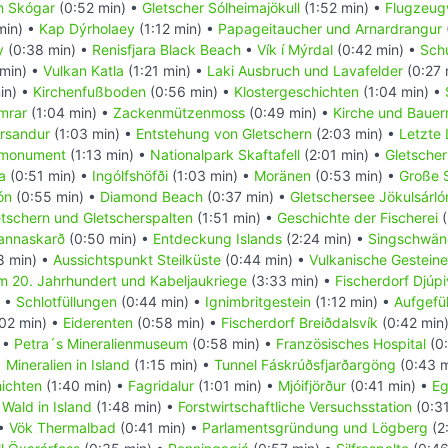
 Skógar
(0:52 min) •
Gletscher Sólheimajökull
(1:52 min) •
Flugzeug
min) •
Kap Dýrholaey
(1:12 min) •
Papageitaucher und Arnardrangur
y
(0:38 min) •
Renisfjara Black Beach
•
Vík í Mýrdal
(0:42 min) •
Sch
min) •
Vulkan Katla
(1:21 min) •
Laki Ausbruch und Lavafelder
(0:27 
in) •
Kirchenfußboden
(0:56 min) •
Klostergeschichten
(1:04 min) •
mrar
(1:04 min) •
Zackenmützenmoss
(0:49 min) •
Kirche und Bauer
ársandur
(1:03 min) •
Entstehung von Gletschern
(2:03 min) •
Letzte 
nmonument
(1:13 min) •
Nationalpark Skaftafell
(2:01 min) •
Gletscher
a
(0:51 min) •
Ingólfshöfði
(1:03 min) •
Moränen
(0:53 min) •
Große 
ón
(0:55 min) •
Diamond Beach
(0:37 min) •
Gletschersee Jökulsárló
tschern und Gletscherspalten
(1:51 min) •
Geschichte der Fischerei
(
annaskarð
(0:50 min) •
Entdeckung Islands
(2:24 min) •
Singschwän
8 min) •
Aussichtspunkt Steilküste
(0:44 min) •
Vulkanische Gesteine
im 20. Jahrhundert und Kabeljaukriege
(3:33 min) •
Fischerdorf Djúp
) •
Schlotfüllungen
(0:44 min) •
Ignimbritgestein
(1:12 min) •
Aufgefül
02 min) •
Eiderenten
(0:58 min) •
Fischerdorf Breiðdalsvík
(0:42 min
 •
Petra´s Mineralienmuseum
(0:58 min) •
Französisches Hospital
(0:
•
Mineralien in Island
(1:15 min) •
Tunnel Fáskrúðsfjarðargöng
(0:43 m
hichten
(1:40 min) •
Fagridalur
(1:01 min) •
Mjóifjörður
(0:41 min) •
Eg
•
Wald in Island
(1:48 min) •
Forstwirtschaftliche Versuchsstation
(0:31
 •
Vök Thermalbad
(0:41 min) •
Parlamentsgründung und Lögberg
(2