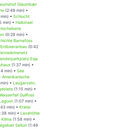
eumshof Glaumbær
che
(2:49 min) •
 min) •
Schlucht
5 min) •
Halbinsel
Hochebene
nni
(0:29 min) •
hichte Barnafoss
•
Erdbeeranbau
(0:42
Fernwärmenetz
anderparkplatz Esja
uhaus
(1:37 min) •
14 min) •
See
•
Amerikanische
 min) •
Laugarvatn,
gebiete
(1:15 min) •
Wasserfall Gullfoss
 Lagoon
(1:07 min) •
:43 min) •
Krater
:38 min) •
Lavahöhle
s Klima
(1:58 min) •
lgebiet Seltún
(1:49