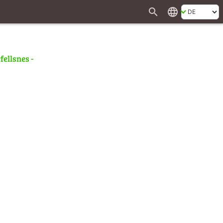
search
language
fellsnes -