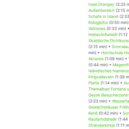
Insel Drangey
(3:23 m
Außenbereich
(2:15 m
Schafe in Island
(2:33
Kolugljúfur
(0:50 min
Vatnsnes
(0:33 min) 
Holtavörðuheiði
(1:12
Skaldische Dichtkuns
(2:15 min) •
Snorrala
min) •
Hochschule Hv
Akranes
(1:09 min) •
(0:44 min) •
Magentf
Isländisches Namens
Þingvallavatn
(1:39 m
Platte
(1:14 min) •
Au
Themalbad Fontana u
Geysir Besucherzent
(2:23 min) •
Wasserfal
Gewächshäuser Frið
Kerið
(0:42 min) •
So
Raufarhólshellir
(1:44
Strandarkirkja
(1:11 m