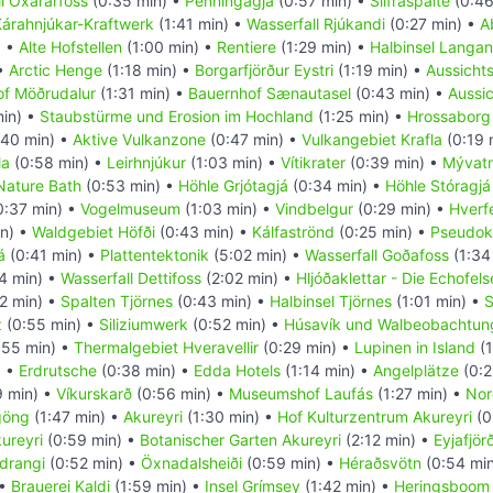
l Öxarárfoss
(0:35 min) •
Penningagjá
(0:57 min) •
Silfraspalte
(0:46
árahnjúkar-Kraftwerk
(1:41 min) •
Wasserfall Rjúkandi
(0:27 min) •
A
) •
Alte Hofstellen
(1:00 min) •
Rentiere
(1:29 min) •
Halbinsel Langa
 •
Arctic Henge
(1:18 min) •
Borgarfjörður Eystri
(1:19 min) •
Aussicht
f Möðrudalur
(1:31 min) •
Bauernhof Sænautasel
(0:43 min) •
Aussi
in) •
Staubstürme und Erosion im Hochland
(1:25 min) •
Hrossaborg
40 min) •
Aktive Vulkanzone
(0:47 min) •
Vulkangebiet Krafla
(0:19 
la
(0:58 min) •
Leirhnjúkur
(1:03 min) •
Vítikrater
(0:39 min) •
Mývatn
Nature Bath
(0:53 min) •
Höhle Grjótagjá
(0:34 min) •
Höhle Stóragjá
0:37 min) •
Vogelmuseum
(1:03 min) •
Vindbelgur
(0:29 min) •
Hverfe
in) •
Waldgebiet Höfði
(0:43 min) •
Kálfaströnd
(0:25 min) •
Pseudokr
á
(0:41 min) •
Plattentektonik
(5:02 min) •
Wasserfall Goðafoss
(1:34
4 min) •
Wasserfall Dettifoss
(2:02 min) •
Hljóðaklettar - Die Echofel
2 min) •
Spalten Tjörnes
(0:43 min) •
Halbinsel Tjörnes
(1:01 min) •
S
z
(0:55 min) •
Siliziumwerk
(0:52 min) •
Húsavík und Walbeobachtun
:55 min) •
Thermalgebiet Hveravellir
(0:29 min) •
Lupinen in Island
(1
) •
Erdrutsche
(0:38 min) •
Edda Hotels
(1:14 min) •
Angelplätze
(0:2
 min) •
Víkurskarð
(0:56 min) •
Museumshof Laufás
(1:27 min) •
Nor
rgöng
(1:47 min) •
Akureyri
(1:30 min) •
Hof Kulturzentrum Akureyri
(0
ureyri
(0:59 min) •
Botanischer Garten Akureyri
(2:12 min) •
Eyjafjör
drangi
(0:52 min) •
Öxnadalsheiði
(0:59 min) •
Héraðsvötn
(0:54 mi
 •
Brauerei Kaldi
(1:59 min) •
Insel Grímsey
(1:42 min) •
Heringsboom i