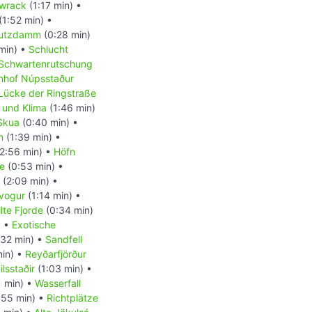
wrack
(1:17 min) •
(1:52 min) •
utzdamm
(0:28 min)
min) •
Schlucht
Schwartenrutschung
nhof Núpsstaður
Lücke der Ringstraße
 und Klima
(1:46 min)
Skua
(0:40 min) •
n
(1:39 min) •
2:56 min) •
Höfn
e
(0:53 min) •
(2:09 min) •
ivogur
(1:14 min) •
lte Fjorde
(0:34 min)
) •
Exotische
32 min) •
Sandfell
in) •
Reyðarfjörður
ilsstaðir
(1:03 min) •
 min) •
Wasserfall
:55 min) •
Richtplätze