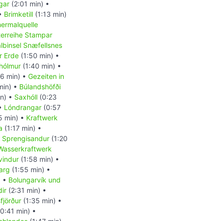
gar
(2:01 min) •
 •
Brimketill
(1:13 min)
ermalquelle
terreihe Stampar
lbinsel Snæfellsnes
r Erde
(1:50 min) •
hólmur
(1:40 min) •
16 min) •
Gezeiten in
min) •
Búlandshöfði
in) •
Saxhóll
(0:23
 •
Lóndrangar
(0:57
5 min) •
Kraftwerk
a
(1:17 min) •
 Sprengisandur
(1:20
Wasserkraftwerk
yvindur
(1:58 min) •
arg
(1:55 min) •
) •
Bolungarvík und
ir
(2:31 min) •
fjörður
(1:35 min) •
0:41 min) •