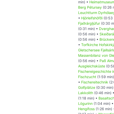
min) •
Heimatmuseum
Berg Pétursey
(0:26 
Leuchtturm Dyrhólae
•
Hjörleifshöfði
(0:53 
Fjaðrárgljúfur
(0:30 m
(0:31 min) •
Dvergha
(0:56 min) •
Skeiðar
(0:56 min) •
Brücke
•
Torfkirche Hofskirkj
Gletschersee Fjallsárl
Massenbilanz von Gle
(0:56 min) •
Paß Alm
Ausgleichsküste
(0:5
Fischereigeschichte 
Fischzucht
(1:59 min
•
Fischereitechnik
(2:
Golfplätze
(0:30 min)
Lakkolith
(0:46 min) 
(1:18 min) •
Basaltsc
Lögurinn
(1:04 min) 
Hengifoss
(1:26 min)