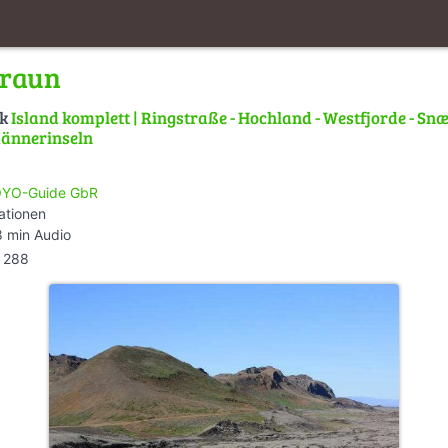
hraun
lk
Island komplett | Ringstraße - Hochland - Westfjorde - Snæ
männerinseln
YO-Guide GbR
ationen
 min Audio
288