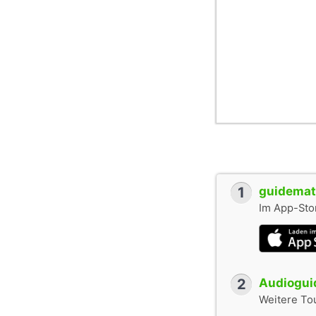
1
guidemate
Im App-Stor
2
Audioguid
Weitere To