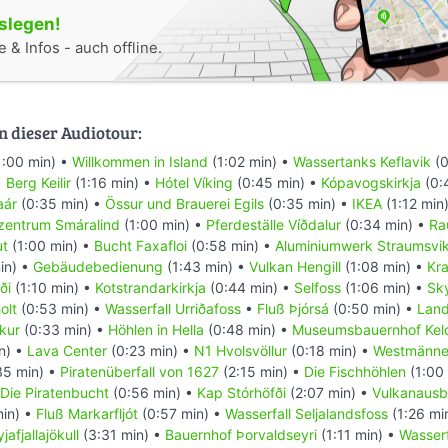
oslegen!
 & Infos - auch offline.
n dieser Audiotour:
1:00 min) •
Willkommen in Island
(1:02 min) •
Wassertanks Keflavik
(0
•
Berg Keilir
(1:16 min) •
Hótel Víking
(0:45 min) •
Kópavogskirkja
(0:
aár
(0:35 min) •
Össur und Brauerei Egils
(0:35 min) •
IKEA
(1:12 min
zentrum Smáralind
(1:00 min) •
Pferdeställe Víðdalur
(0:34 min) •
Ra
ut
(1:00 min) •
Bucht Faxafloi
(0:58 min) •
Aluminiumwerk Straumsvi
in) •
Gebäudebedienung
(1:43 min) •
Vulkan Hengill
(1:08 min) •
Kra
ði
(1:10 min) •
Kotstrandarkirkja
(0:44 min) •
Selfoss
(1:06 min) •
Sky
olt
(0:53 min) •
Wasserfall Urriðafoss
•
Fluß Þjórsá
(0:50 min) •
Land
kur
(0:33 min) •
Höhlen in Hella
(0:48 min) •
Museumsbauernhof Kel
n) •
Lava Center
(0:23 min) •
N1 Hvolsvöllur
(0:18 min) •
Westmänner
35 min) •
Piratenüberfall von 1627
(2:15 min) •
Die Fischhöhlen
(1:00
Die Piratenbucht
(0:56 min) •
Kap Stórhöfði
(2:07 min) •
Vulkanausb
in) •
Fluß Markarfljót
(0:57 min) •
Wasserfall Seljalandsfoss
(1:26 mi
jafjallajökull
(3:31 min) •
Bauernhof Þorvaldseyri
(1:11 min) •
Wasserf