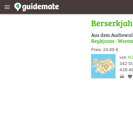
menu
Berserkja
Aus dem Audiowa
Reykjanes - West
Preis: 24.99 €
von
AO
342 St
439:48
directions_car
favorite