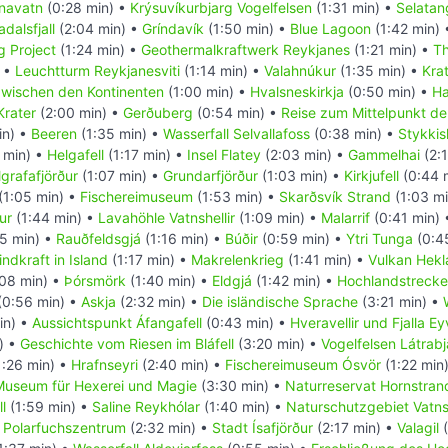
navatn
(0:28 min) •
Krýsuvíkurbjarg Vogelfelsen
(1:31 min) •
Selatan
dalsfjall
(2:04 min) •
Gríndavík
(1:50 min) •
Blue Lagoon
(1:42 min)
g Project
(1:24 min) •
Geothermalkraftwerk Reykjanes
(1:21 min) •
Th
) •
Leuchtturm Reykjanesviti
(1:14 min) •
Valahnúkur
(1:35 min) •
Kra
zwischen den Kontinenten
(1:00 min) •
Hvalsneskirkja
(0:50 min) •
Ha
Krater
(2:00 min) •
Gerðuberg
(0:54 min) •
Reise zum Mittelpunkt de
in) •
Beeren
(1:35 min) •
Wasserfall Selvallafoss
(0:38 min) •
Stykkis
 min) •
Helgafell
(1:17 min) •
Insel Flatey
(2:03 min) •
Gammelhai
(2:
lgrafafjörður
(1:07 min) •
Grundarfjörður
(1:03 min) •
Kirkjufell
(0:44 
(1:05 min) •
Fischereimuseum
(1:53 min) •
Skarðsvík Strand
(1:03 m
ur
(1:44 min) •
Lavahöhle Vatnshellir
(1:09 min) •
Malarrif
(0:41 min)
5 min) •
Rauðfeldsgjá
(1:16 min) •
Búðir
(0:59 min) •
Ytri Tunga
(0:4
ndkraft in Island
(1:17 min) •
Makrelenkrieg
(1:41 min) •
Vulkan Hekl
08 min) •
Þórsmörk
(1:40 min) •
Eldgjá
(1:42 min) •
Hochlandstrecke
(0:56 min) •
Askja
(2:32 min) •
Die isländische Sprache
(3:21 min) •
in) •
Aussichtspunkt Áfangafell
(0:43 min) •
Hveravellir und Fjalla E
) •
Geschichte vom Riesen im Bláfell
(3:20 min) •
Vogelfelsen Látrabj
1:26 min) •
Hrafnseyri
(2:40 min) •
Fischereimuseum Ósvör
(1:22 min
Museum für Hexerei und Magie
(3:30 min) •
Naturreservat Hornstrand
l
(1:59 min) •
Saline Reykhólar
(1:40 min) •
Naturschutzgebiet Vatns
•
Polarfuchszentrum
(2:32 min) •
Stadt Ísafjörður
(2:17 min) •
Valagil
(