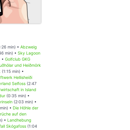
:26 min) •
Abzweig
46 min) •
Sky Lagoon
) •
Golfclub GKG
uðhólar und Heiðmörk
k
(1:15 min) •
ftwerk Hellisheiði
rland Selfoss
(2:47
wirtschaft in Island
dur
(0:35 min) •
inseln
(2:03 min) •
 min) •
Die Höhle der
rüche auf den
n) •
Landhebung
all Skógafoss
(1:04