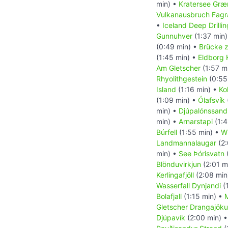
min) •
Kratersee Græ
Vulkanausbruch Fagra
•
Iceland Deep Drillin
Gunnuhver
(1:37 min
(0:49 min) •
Brücke 
(1:45 min) •
Eldborg 
Am Gletscher
(1:57 m
Rhyolithgestein
(0:55
Island
(1:16 min) •
Ko
(1:09 min) •
Ólafsvík
min) •
Djúpalónssand
min) •
Arnarstapi
(1:4
Búrfell
(1:55 min) •
Wi
Landmannalaugar
(2:
min) •
See Þórisvatn
Blönduvirkjun
(2:01 m
Kerlingafjöll
(2:08 min
Wasserfall Dynjandi
(
Bolafjall
(1:15 min) •
Gletscher Drangajökul
Djúpavík
(2:00 min) 