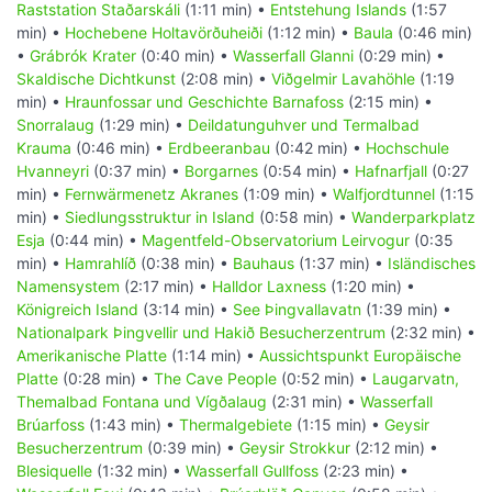
Raststation Staðarskáli
(1:11 min) •
Entstehung Islands
(1:57
min) •
Hochebene Holtavörðuheiði
(1:12 min) •
Baula
(0:46 min)
•
Grábrók Krater
(0:40 min) •
Wasserfall Glanni
(0:29 min) •
Skaldische Dichtkunst
(2:08 min) •
Viðgelmir Lavahöhle
(1:19
min) •
Hraunfossar und Geschichte Barnafoss
(2:15 min) •
Snorralaug
(1:29 min) •
Deildatunguhver und Termalbad
Krauma
(0:46 min) •
Erdbeeranbau
(0:42 min) •
Hochschule
Hvanneyri
(0:37 min) •
Borgarnes
(0:54 min) •
Hafnarfjall
(0:27
min) •
Fernwärmenetz Akranes
(1:09 min) •
Walfjordtunnel
(1:15
min) •
Siedlungsstruktur in Island
(0:58 min) •
Wanderparkplatz
Esja
(0:44 min) •
Magentfeld-Observatorium Leirvogur
(0:35
min) •
Hamrahlíð
(0:38 min) •
Bauhaus
(1:37 min) •
Isländisches
Namensystem
(2:17 min) •
Halldor Laxness
(1:20 min) •
Königreich Island
(3:14 min) •
See Þingvallavatn
(1:39 min) •
Nationalpark Þingvellir und Hakið Besucherzentrum
(2:32 min) •
Amerikanische Platte
(1:14 min) •
Aussichtspunkt Europäische
Platte
(0:28 min) •
The Cave People
(0:52 min) •
Laugarvatn,
Themalbad Fontana und Vígðalaug
(2:31 min) •
Wasserfall
Brúarfoss
(1:43 min) •
Thermalgebiete
(1:15 min) •
Geysir
Besucherzentrum
(0:39 min) •
Geysir Strokkur
(2:12 min) •
Blesiquelle
(1:32 min) •
Wasserfall Gullfoss
(2:23 min) •