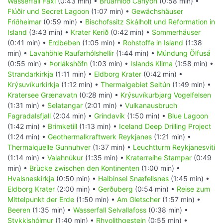
Wasserfall Faxi
(0:43 min) •
Brúarhlöð Canyon
(0:58 min) •
Flúðir und Secret Lagoon
(1:07 min) •
Gewächshäuser
Friðheimar
(0:59 min) •
Bischofssitz Skálholt und Reformation in
Island
(3:43 min) •
Krater Kerið
(0:42 min) •
Sommerhäuser
(0:41 min) •
Erdbeben
(1:05 min) •
Rohstoffe in Island
(1:38
min) •
Lavahöhle Raufarhólshellir
(1:44 min) •
Mündung Ölfusá
(0:55 min) •
Þorlákshöfn
(1:03 min) •
Islands Klima
(1:58 min) •
Strandarkirkja
(1:11 min) •
Eldborg Krater
(0:42 min) •
Krýsuvíkurkirkja
(1:12 min) •
Thermalgebiet Seltún
(1:49 min) •
Kratersee Grænavatn
(0:28 min) •
Krýsuvíkurbjarg Vogelfelsen
(1:31 min) •
Selatangar
(2:01 min) •
Vulkanausbruch
Fagradalsfjall
(2:04 min) •
Gríndavík
(1:50 min) •
Blue Lagoon
(1:42 min) •
Brimketill
(1:13 min) •
Iceland Deep Drilling Project
(1:24 min) •
Geothermalkraftwerk Reykjanes
(1:21 min) •
Thermalquelle Gunnuhver
(1:37 min) •
Leuchtturm Reykjanesviti
(1:14 min) •
Valahnúkur
(1:35 min) •
Kraterreihe Stampar
(0:49
min) •
Brücke zwischen den Kontinenten
(1:00 min) •
Hvalsneskirkja
(0:50 min) •
Halbinsel Snæfellsnes
(1:45 min) •
Eldborg Krater
(2:00 min) •
Gerðuberg
(0:54 min) •
Reise zum
Mittelpunkt der Erde
(1:50 min) •
Am Gletscher
(1:57 min) •
Beeren
(1:35 min) •
Wasserfall Selvallafoss
(0:38 min) •
Stykkishólmur
(1:40 min) •
Rhyolithgestein
(0:55 min) •