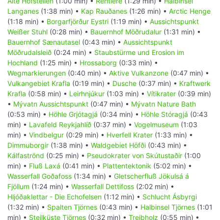
Alte Hofstellen
(1:00 min) •
Rentiere
(1:29 min) •
Halbinsel
Langanes
(1:38 min) •
Kap Rauðanes
(1:26 min) •
Arctic Henge
(1:18 min) •
Borgarfjörður Eystri
(1:19 min) •
Aussichtspunkt
Weißer Stuhl
(0:28 min) •
Bauernhof Möðrudalur
(1:31 min) •
Bauernhof Sænautasel
(0:43 min) •
Aussichtspunkt
Möðrudalsleið
(0:24 min) •
Staubstürme und Erosion im
Hochland
(1:25 min) •
Hrossaborg
(0:33 min) •
Wegmarkierungen
(0:40 min) •
Aktive Vulkanzone
(0:47 min) •
Vulkangebiet Krafla
(0:19 min) •
Dusche
(0:37 min) •
Kraftwerk
Krafla
(0:58 min) •
Leirhnjúkur
(1:03 min) •
Vítikrater
(0:39 min)
•
Mývatn Aussichtspunkt
(0:47 min) •
Mývatn Nature Bath
(0:53 min) •
Höhle Grjótagjá
(0:34 min) •
Höhle Stóragjá
(0:43
min) •
Lavafeld Reykjahlíð
(0:37 min) •
Vogelmuseum
(1:03
min) •
Vindbelgur
(0:29 min) •
Hverfell Krater
(1:33 min) •
Dimmuborgir
(1:38 min) •
Waldgebiet Höfði
(0:43 min) •
Kálfaströnd
(0:25 min) •
Pseudokrater von Skútustaðir
(1:00
min) •
Fluß Laxá
(0:41 min) •
Plattentektonik
(5:02 min) •
Wasserfall Goðafoss
(1:34 min) •
Gletscherfluß Jökulsá á
Fjöllum
(1:24 min) •
Wasserfall Dettifoss
(2:02 min) •
Hljóðaklettar - Die Echofelsen
(1:12 min) •
Schlucht Ásbyrgi
(1:32 min) •
Spalten Tjörnes
(0:43 min) •
Halbinsel Tjörnes
(1:01
min) •
Steilküste Tjörnes
(0:32 min) •
Treibholz
(0:55 min) •