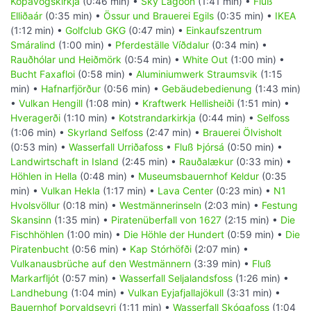
Kópavogskirkja
(0:46 min) •
Sky Lagoon
(1:41 min) •
Fluß
Elliðaár
(0:35 min) •
Össur und Brauerei Egils
(0:35 min) •
IKEA
(1:12 min) •
Golfclub GKG
(0:47 min) •
Einkaufszentrum
Smáralind
(1:00 min) •
Pferdeställe Víðdalur
(0:34 min) •
Rauðhólar und Heiðmörk
(0:54 min) •
White Out
(1:00 min) •
Bucht Faxafloi
(0:58 min) •
Aluminiumwerk Straumsvik
(1:15
min) •
Hafnarfjörður
(0:56 min) •
Gebäudebedienung
(1:43 min)
•
Vulkan Hengill
(1:08 min) •
Kraftwerk Hellisheiði
(1:51 min) •
Hveragerði
(1:10 min) •
Kotstrandarkirkja
(0:44 min) •
Selfoss
(1:06 min) •
Skyrland Selfoss
(2:47 min) •
Brauerei Ölvisholt
(0:53 min) •
Wasserfall Urriðafoss
•
Fluß Þjórsá
(0:50 min) •
Landwirtschaft in Island
(2:45 min) •
Rauðalækur
(0:33 min) •
Höhlen in Hella
(0:48 min) •
Museumsbauernhof Keldur
(0:35
min) •
Vulkan Hekla
(1:17 min) •
Lava Center
(0:23 min) •
N1
Hvolsvöllur
(0:18 min) •
Westmännerinseln
(2:03 min) •
Festung
Skansinn
(1:35 min) •
Piratenüberfall von 1627
(2:15 min) •
Die
Fischhöhlen
(1:00 min) •
Die Höhle der Hundert
(0:59 min) •
Die
Piratenbucht
(0:56 min) •
Kap Stórhöfði
(2:07 min) •
Vulkanausbrüche auf den Westmännern
(3:39 min) •
Fluß
Markarfljót
(0:57 min) •
Wasserfall Seljalandsfoss
(1:26 min) •
Landhebung
(1:04 min) •
Vulkan Eyjafjallajökull
(3:31 min) •
Bauernhof Þorvaldseyri
(1:11 min) •
Wasserfall Skógafoss
(1:04