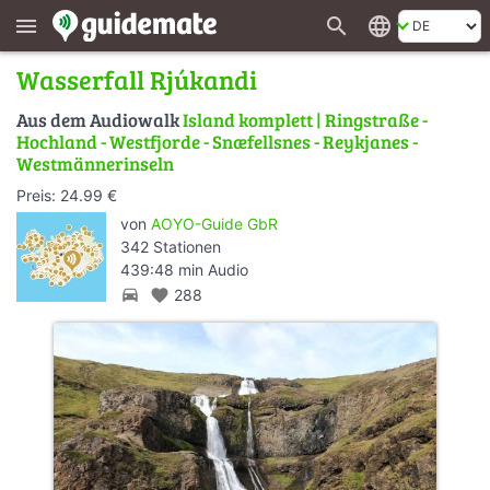
search
language
menu
Wasserfall Rjúkandi
Aus dem Audiowalk
Island komplett | Ringstraße -
Hochland - Westfjorde - Snæfellsnes - Reykjanes -
Westmännerinseln
Preis: 24.99 €
von
AOYO-Guide GbR
342 Stationen
439:48 min Audio
directions_car
favorite
288