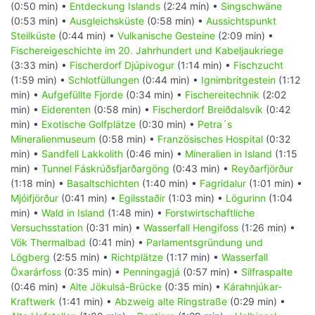
(0:50 min) •
Entdeckung Islands
(2:24 min) •
Singschwäne
(0:53 min) •
Ausgleichsküste
(0:58 min) •
Aussichtspunkt
Steilküste
(0:44 min) •
Vulkanische Gesteine
(2:09 min) •
Fischereigeschichte im 20. Jahrhundert und Kabeljaukriege
(3:33 min) •
Fischerdorf Djúpivogur
(1:14 min) •
Fischzucht
(1:59 min) •
Schlotfüllungen
(0:44 min) •
Ignimbritgestein
(1:12
min) •
Aufgefüllte Fjorde
(0:34 min) •
Fischereitechnik
(2:02
min) •
Eiderenten
(0:58 min) •
Fischerdorf Breiðdalsvík
(0:42
min) •
Exotische Golfplätze
(0:30 min) •
Petra´s
Mineralienmuseum
(0:58 min) •
Französisches Hospital
(0:32
min) •
Sandfell Lakkolith
(0:46 min) •
Mineralien in Island
(1:15
min) •
Tunnel Fáskrúðsfjarðargöng
(0:43 min) •
Reyðarfjörður
(1:18 min) •
Basaltschichten
(1:40 min) •
Fagridalur
(1:01 min) •
Mjóifjörður
(0:41 min) •
Egilsstaðir
(1:03 min) •
Lögurinn
(1:04
min) •
Wald in Island
(1:48 min) •
Forstwirtschaftliche
Versuchsstation
(0:31 min) •
Wasserfall Hengifoss
(1:26 min) •
Vök Thermalbad
(0:41 min) •
Parlamentsgründung und
Lögberg
(2:55 min) •
Richtplätze
(1:17 min) •
Wasserfall
Öxarárfoss
(0:35 min) •
Penningagjá
(0:57 min) •
Silfraspalte
(0:46 min) •
Alte Jökulsá-Brücke
(0:35 min) •
Kárahnjúkar-
Kraftwerk
(1:41 min) •
Abzweig alte Ringstraße
(0:29 min) •