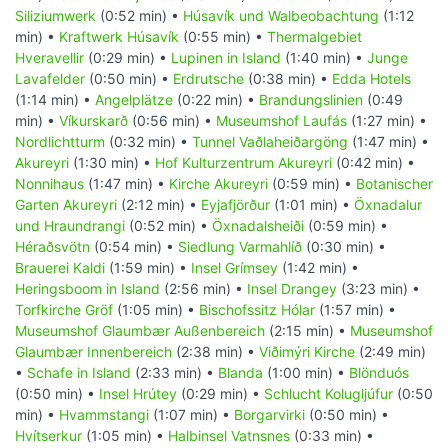
Siliziumwerk
(0:52 min) •
Húsavík und Walbeobachtung
(1:12
min) •
Kraftwerk Húsavík
(0:55 min) •
Thermalgebiet
Hveravellir
(0:29 min) •
Lupinen in Island
(1:40 min) •
Junge
Lavafelder
(0:50 min) •
Erdrutsche
(0:38 min) •
Edda Hotels
(1:14 min) •
Angelplätze
(0:22 min) •
Brandungslinien
(0:49
min) •
Víkurskarð
(0:56 min) •
Museumshof Laufás
(1:27 min) •
Nordlichtturm
(0:32 min) •
Tunnel Vaðlaheiðargöng
(1:47 min) •
Akureyri
(1:30 min) •
Hof Kulturzentrum Akureyri
(0:42 min) •
Nonnihaus
(1:47 min) •
Kirche Akureyri
(0:59 min) •
Botanischer
Garten Akureyri
(2:12 min) •
Eyjafjörður
(1:01 min) •
Öxnadalur
und Hraundrangi
(0:52 min) •
Öxnadalsheiði
(0:59 min) •
Héraðsvötn
(0:54 min) •
Siedlung Varmahlíð
(0:30 min) •
Brauerei Kaldi
(1:59 min) •
Insel Grímsey
(1:42 min) •
Heringsboom in Island
(2:56 min) •
Insel Drangey
(3:23 min) •
Torfkirche Gröf
(1:05 min) •
Bischofssitz Hólar
(1:57 min) •
Museumshof Glaumbær Außenbereich
(2:15 min) •
Museumshof
Glaumbær Innenbereich
(2:38 min) •
Viðimýri Kirche
(2:49 min)
•
Schafe in Island
(2:33 min) •
Blanda
(1:00 min) •
Blönduós
(0:50 min) •
Insel Hrútey
(0:29 min) •
Schlucht Kolugljúfur
(0:50
min) •
Hvammstangi
(1:07 min) •
Borgarvirki
(0:50 min) •
Hvítserkur
(1:05 min) •
Halbinsel Vatnsnes
(0:33 min) •