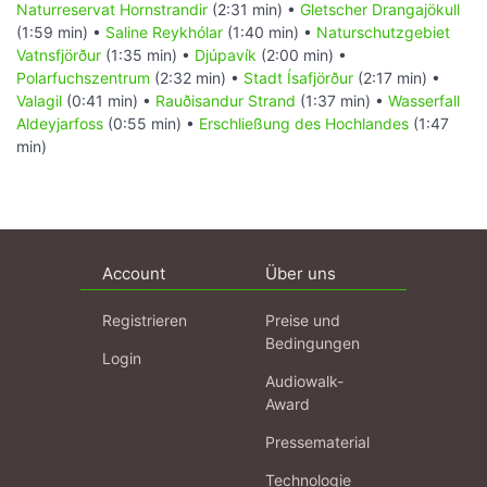
Naturreservat Hornstrandir
(2:31 min) •
Gletscher Drangajökull
(1:59 min) •
Saline Reykhólar
(1:40 min) •
Naturschutzgebiet
Vatnsfjörður
(1:35 min) •
Djúpavík
(2:00 min) •
Polarfuchszentrum
(2:32 min) •
Stadt Ísafjörður
(2:17 min) •
Valagil
(0:41 min) •
Rauðisandur Strand
(1:37 min) •
Wasserfall
Aldeyjarfoss
(0:55 min) •
Erschließung des Hochlandes
(1:47
min)
Account
Über uns
Registrieren
Preise und
Bedingungen
Login
Audiowalk-
Award
Pressematerial
Technologie