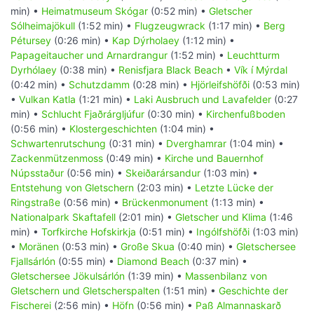
min) •
Heimatmuseum Skógar
(0:52 min) •
Gletscher
Sólheimajökull
(1:52 min) •
Flugzeugwrack
(1:17 min) •
Berg
Pétursey
(0:26 min) •
Kap Dýrholaey
(1:12 min) •
Papageitaucher und Arnardrangur
(1:52 min) •
Leuchtturm
Dyrhólaey
(0:38 min) •
Renisfjara Black Beach
•
Vík í Mýrdal
(0:42 min) •
Schutzdamm
(0:28 min) •
Hjörleifshöfði
(0:53 min)
•
Vulkan Katla
(1:21 min) •
Laki Ausbruch und Lavafelder
(0:27
min) •
Schlucht Fjaðrárgljúfur
(0:30 min) •
Kirchenfußboden
(0:56 min) •
Klostergeschichten
(1:04 min) •
Schwartenrutschung
(0:31 min) •
Dverghamrar
(1:04 min) •
Zackenmützenmoss
(0:49 min) •
Kirche und Bauernhof
Núpsstaður
(0:56 min) •
Skeiðarársandur
(1:03 min) •
Entstehung von Gletschern
(2:03 min) •
Letzte Lücke der
Ringstraße
(0:56 min) •
Brückenmonument
(1:13 min) •
Nationalpark Skaftafell
(2:01 min) •
Gletscher und Klima
(1:46
min) •
Torfkirche Hofskirkja
(0:51 min) •
Ingólfshöfði
(1:03 min)
•
Moränen
(0:53 min) •
Große Skua
(0:40 min) •
Gletschersee
Fjallsárlón
(0:55 min) •
Diamond Beach
(0:37 min) •
Gletschersee Jökulsárlón
(1:39 min) •
Massenbilanz von
Gletschern und Gletscherspalten
(1:51 min) •
Geschichte der
Fischerei
(2:56 min) •
Höfn
(0:56 min) •
Paß Almannaskarð