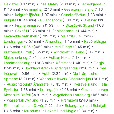
Helgafell
(1:17 min) •
Insel Flatey
(2:03 min) •
Berserkjahraun
(1:10 min) •
Gammelhai
(2:16 min) •
Gezeiten in Island
(1:16
min) •
Kolgrafafjörður
(1:07 min) •
Grundarfjörður
(1:03 min) •
Kirkjufell
(0:44 min) •
Búlandshöfði
(1:09 min) •
Ólafsvík
(1:05
min) •
Fischereimuseum
(1:53 min) •
Skarðsvík Strand
(1:03
min) •
Saxhóll
(0:23 min) •
Djúpalónssandur
(1:44 min) •
Lavahöhle Vatnshellir
(1:09 min) •
Malarrif
(0:41 min) •
Lóndrangar
(0:57 min) •
Arnarstapi
(1:45 min) •
Rauðfeldsgjá
(1:16 min) •
Búðir
(0:59 min) •
Ytri Tunga
(0:45 min) •
Kraftwerk Búrfell
(1:55 min) •
Windkraft in Island
(1:17 min) •
Makrelenkrieg
(1:41 min) •
Vulkan Hekla
(1:17 min) •
Landmannalaugar
(2:08 min) •
Þórsmörk
(1:40 min) •
Eldgjá
(1:42 min) •
Hochlandstrecke Sprengisandur
(1:20 min) •
See
Þórisvatn
(0:56 min) •
Askja
(2:32 min) •
Die isländische
Sprache
(3:21 min) •
Wasserkraftwerk Blönduvirkjun
(2:01 min)
•
Aussichtspunkt Áfangafell
(0:43 min) •
Hveravellir und Fjalla
Eyvindur
(1:58 min) •
Kerlingafjöll
(2:08 min) •
Geschichte vom
Riesen im Bláfell
(3:20 min) •
Vogelfelsen Látrabjarg
(1:55 min)
•
Wasserfall Dynjandi
(1:26 min) •
Hrafnseyri
(2:40 min) •
Fischereimuseum Ósvör
(1:22 min) •
Bolungarvík und Bolafjall
(1:15 min) •
Museum für Hexerei und Magie
(3:30 min) •