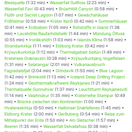
Blesiquelle
(1:32 min) •
Wasserfall Gullfoss
(2:23 min) •
Wasserfall Faxi
(0:43 min) •
Brúarhlöð Canyon
(0:58 min) •
Flúðir und Secret Lagoon
(1:07 min) •
Gewächshäuser
Friðheimar
(0:59 min) •
Krater Kerið
(0:42 min) •
Sommerhäuser
(0:41 min) •
Erdbeben
(1:05 min) •
Rohstoffe in Island
(1:38
min) •
Lavahöhle Raufarhólshellir
(1:44 min) •
Mündung Ölfusá
(0:55 min) •
Þorlákshöfn
(1:03 min) •
Islands Klima
(1:58 min) •
Strandarkirkja
(1:11 min) •
Eldborg Krater
(0:42 min) •
Krýsuvíkurkirkja
(1:12 min) •
Thermalgebiet Seltún
(1:49 min) •
Kratersee Grænavatn
(0:28 min) •
Krýsuvíkurbjarg Vogelfelsen
(1:31 min) •
Selatangar
(2:01 min) •
Vulkanausbruch
Fagradalsfjall
(2:04 min) •
Gríndavík
(1:50 min) •
Blue Lagoon
(1:42 min) •
Brimketill
(1:13 min) •
Iceland Deep Drilling Project
(1:24 min) •
Geothermalkraftwerk Reykjanes
(1:21 min) •
Thermalquelle Gunnuhver
(1:37 min) •
Leuchtturm Reykjanesviti
(1:14 min) •
Valahnúkur
(1:35 min) •
Kraterreihe Stampar
(0:49
min) •
Brücke zwischen den Kontinenten
(1:00 min) •
Hvalsneskirkja
(0:50 min) •
Halbinsel Snæfellsnes
(1:45 min) •
Eldborg Krater
(2:00 min) •
Gerðuberg
(0:54 min) •
Reise zum
Mittelpunkt der Erde
(1:50 min) •
Am Gletscher
(1:57 min) •
Beeren
(1:35 min) •
Wasserfall Selvallafoss
(0:38 min) •