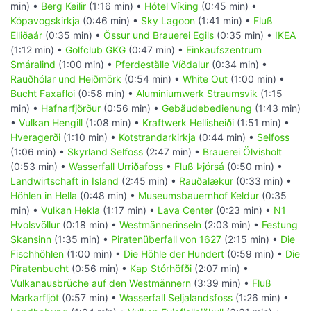
min) •
Berg Keilir
(1:16 min) •
Hótel Víking
(0:45 min) •
Kópavogskirkja
(0:46 min) •
Sky Lagoon
(1:41 min) •
Fluß
Elliðaár
(0:35 min) •
Össur und Brauerei Egils
(0:35 min) •
IKEA
(1:12 min) •
Golfclub GKG
(0:47 min) •
Einkaufszentrum
Smáralind
(1:00 min) •
Pferdeställe Víðdalur
(0:34 min) •
Rauðhólar und Heiðmörk
(0:54 min) •
White Out
(1:00 min) •
Bucht Faxafloi
(0:58 min) •
Aluminiumwerk Straumsvik
(1:15
min) •
Hafnarfjörður
(0:56 min) •
Gebäudebedienung
(1:43 min)
•
Vulkan Hengill
(1:08 min) •
Kraftwerk Hellisheiði
(1:51 min) •
Hveragerði
(1:10 min) •
Kotstrandarkirkja
(0:44 min) •
Selfoss
(1:06 min) •
Skyrland Selfoss
(2:47 min) •
Brauerei Ölvisholt
(0:53 min) •
Wasserfall Urriðafoss
•
Fluß Þjórsá
(0:50 min) •
Landwirtschaft in Island
(2:45 min) •
Rauðalækur
(0:33 min) •
Höhlen in Hella
(0:48 min) •
Museumsbauernhof Keldur
(0:35
min) •
Vulkan Hekla
(1:17 min) •
Lava Center
(0:23 min) •
N1
Hvolsvöllur
(0:18 min) •
Westmännerinseln
(2:03 min) •
Festung
Skansinn
(1:35 min) •
Piratenüberfall von 1627
(2:15 min) •
Die
Fischhöhlen
(1:00 min) •
Die Höhle der Hundert
(0:59 min) •
Die
Piratenbucht
(0:56 min) •
Kap Stórhöfði
(2:07 min) •
Vulkanausbrüche auf den Westmännern
(3:39 min) •
Fluß
Markarfljót
(0:57 min) •
Wasserfall Seljalandsfoss
(1:26 min) •