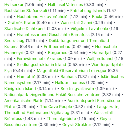
Hvítserkur
(1:05 min) •
Halbinsel Vatnsnes
(0:33 min) •
Raststation Staðarskáli
(1:11 min) •
Entstehung Islands
(1:57
min) •
Hochebene Holtavörðuheiði
(1:12 min) •
Baula
(0:46 min)
•
Grábrók Krater
(0:40 min) •
Wasserfall Glanni
(0:29 min) •
Skaldische Dichtkunst
(2:08 min) •
Viðgelmir Lavahöhle
(1:19
min) •
Hraunfossar und Geschichte Barnafoss
(2:15 min) •
Snorralaug
(1:29 min) •
Deildatunguhver und Termalbad
Krauma
(0:46 min) •
Erdbeeranbau
(0:42 min) •
Hochschule
Hvanneyri
(0:37 min) •
Borgarnes
(0:54 min) •
Hafnarfjall
(0:27
min) •
Fernwärmenetz Akranes
(1:09 min) •
Walfjordtunnel
(1:15
min) •
Siedlungsstruktur in Island
(0:58 min) •
Wanderparkplatz
Esja
(0:44 min) •
Magentfeld-Observatorium Leirvogur
(0:35
min) •
Hamrahlíð
(0:38 min) •
Bauhaus
(1:37 min) •
Isländisches
Namensystem
(2:17 min) •
Halldor Laxness
(1:20 min) •
Königreich Island
(3:14 min) •
See Þingvallavatn
(1:39 min) •
Nationalpark Þingvellir und Hakið Besucherzentrum
(2:32 min) •
Amerikanische Platte
(1:14 min) •
Aussichtspunkt Europäische
Platte
(0:28 min) •
The Cave People
(0:52 min) •
Laugarvatn,
Themalbad Fontana und Vígðalaug
(2:31 min) •
Wasserfall
Brúarfoss
(1:43 min) •
Thermalgebiete
(1:15 min) •
Geysir
Besucherzentrum
(0:39 min) •
Geysir Strokkur
(2:12 min) •