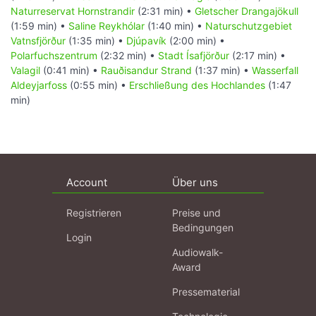
Naturreservat Hornstrandir
(2:31 min) •
Gletscher Drangajökull
(1:59 min) •
Saline Reykhólar
(1:40 min) •
Naturschutzgebiet
Vatnsfjörður
(1:35 min) •
Djúpavík
(2:00 min) •
Polarfuchszentrum
(2:32 min) •
Stadt Ísafjörður
(2:17 min) •
Valagil
(0:41 min) •
Rauðisandur Strand
(1:37 min) •
Wasserfall
Aldeyjarfoss
(0:55 min) •
Erschließung des Hochlandes
(1:47
min)
Account
Über uns
Registrieren
Preise und
Bedingungen
Login
Audiowalk-
Award
Pressematerial