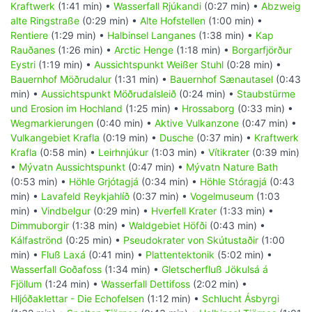
Kraftwerk
(1:41 min) •
Wasserfall Rjúkandi
(0:27 min) •
Abzweig
alte Ringstraße
(0:29 min) •
Alte Hofstellen
(1:00 min) •
Rentiere
(1:29 min) •
Halbinsel Langanes
(1:38 min) •
Kap
Rauðanes
(1:26 min) •
Arctic Henge
(1:18 min) •
Borgarfjörður
Eystri
(1:19 min) •
Aussichtspunkt Weißer Stuhl
(0:28 min) •
Bauernhof Möðrudalur
(1:31 min) •
Bauernhof Sænautasel
(0:43
min) •
Aussichtspunkt Möðrudalsleið
(0:24 min) •
Staubstürme
und Erosion im Hochland
(1:25 min) •
Hrossaborg
(0:33 min) •
Wegmarkierungen
(0:40 min) •
Aktive Vulkanzone
(0:47 min) •
Vulkangebiet Krafla
(0:19 min) •
Dusche
(0:37 min) •
Kraftwerk
Krafla
(0:58 min) •
Leirhnjúkur
(1:03 min) •
Vítikrater
(0:39 min)
•
Mývatn Aussichtspunkt
(0:47 min) •
Mývatn Nature Bath
(0:53 min) •
Höhle Grjótagjá
(0:34 min) •
Höhle Stóragjá
(0:43
min) •
Lavafeld Reykjahlíð
(0:37 min) •
Vogelmuseum
(1:03
min) •
Vindbelgur
(0:29 min) •
Hverfell Krater
(1:33 min) •
Dimmuborgir
(1:38 min) •
Waldgebiet Höfði
(0:43 min) •
Kálfaströnd
(0:25 min) •
Pseudokrater von Skútustaðir
(1:00
min) •
Fluß Laxá
(0:41 min) •
Plattentektonik
(5:02 min) •
Wasserfall Goðafoss
(1:34 min) •
Gletscherfluß Jökulsá á
Fjöllum
(1:24 min) •
Wasserfall Dettifoss
(2:02 min) •
Hljóðaklettar - Die Echofelsen
(1:12 min) •
Schlucht Ásbyrgi