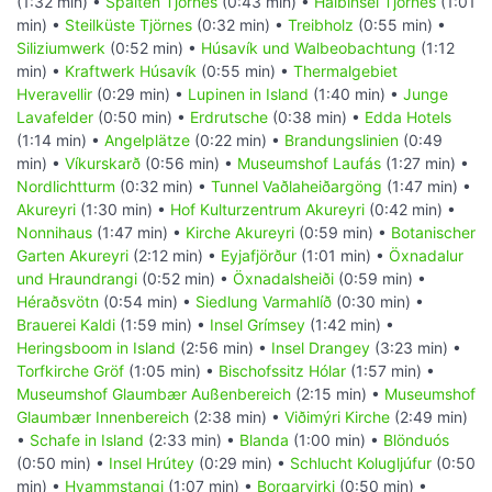
(1:32 min) •
Spalten Tjörnes
(0:43 min) •
Halbinsel Tjörnes
(1:01
min) •
Steilküste Tjörnes
(0:32 min) •
Treibholz
(0:55 min) •
Siliziumwerk
(0:52 min) •
Húsavík und Walbeobachtung
(1:12
min) •
Kraftwerk Húsavík
(0:55 min) •
Thermalgebiet
Hveravellir
(0:29 min) •
Lupinen in Island
(1:40 min) •
Junge
Lavafelder
(0:50 min) •
Erdrutsche
(0:38 min) •
Edda Hotels
(1:14 min) •
Angelplätze
(0:22 min) •
Brandungslinien
(0:49
min) •
Víkurskarð
(0:56 min) •
Museumshof Laufás
(1:27 min) •
Nordlichtturm
(0:32 min) •
Tunnel Vaðlaheiðargöng
(1:47 min) •
Akureyri
(1:30 min) •
Hof Kulturzentrum Akureyri
(0:42 min) •
Nonnihaus
(1:47 min) •
Kirche Akureyri
(0:59 min) •
Botanischer
Garten Akureyri
(2:12 min) •
Eyjafjörður
(1:01 min) •
Öxnadalur
und Hraundrangi
(0:52 min) •
Öxnadalsheiði
(0:59 min) •
Héraðsvötn
(0:54 min) •
Siedlung Varmahlíð
(0:30 min) •
Brauerei Kaldi
(1:59 min) •
Insel Grímsey
(1:42 min) •
Heringsboom in Island
(2:56 min) •
Insel Drangey
(3:23 min) •
Torfkirche Gröf
(1:05 min) •
Bischofssitz Hólar
(1:57 min) •
Museumshof Glaumbær Außenbereich
(2:15 min) •
Museumshof
Glaumbær Innenbereich
(2:38 min) •
Viðimýri Kirche
(2:49 min)
•
Schafe in Island
(2:33 min) •
Blanda
(1:00 min) •
Blönduós
(0:50 min) •
Insel Hrútey
(0:29 min) •
Schlucht Kolugljúfur
(0:50
min) •
Hvammstangi
(1:07 min) •
Borgarvirki
(0:50 min) •