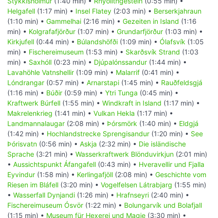
Stykkishólmur
(1:40 min) •
Rhyolithgestein
(0:55 min) •
Helgafell
(1:17 min) •
Insel Flatey
(2:03 min) •
Berserkjahraun
(1:10 min) •
Gammelhai
(2:16 min) •
Gezeiten in Island
(1:16
min) •
Kolgrafafjörður
(1:07 min) •
Grundarfjörður
(1:03 min) •
Kirkjufell
(0:44 min) •
Búlandshöfði
(1:09 min) •
Ólafsvík
(1:05
min) •
Fischereimuseum
(1:53 min) •
Skarðsvík Strand
(1:03
min) •
Saxhóll
(0:23 min) •
Djúpalónssandur
(1:44 min) •
Lavahöhle Vatnshellir
(1:09 min) •
Malarrif
(0:41 min) •
Lóndrangar
(0:57 min) •
Arnarstapi
(1:45 min) •
Rauðfeldsgjá
(1:16 min) •
Búðir
(0:59 min) •
Ytri Tunga
(0:45 min) •
Kraftwerk Búrfell
(1:55 min) •
Windkraft in Island
(1:17 min) •
Makrelenkrieg
(1:41 min) •
Vulkan Hekla
(1:17 min) •
Landmannalaugar
(2:08 min) •
Þórsmörk
(1:40 min) •
Eldgjá
(1:42 min) •
Hochlandstrecke Sprengisandur
(1:20 min) •
See
Þórisvatn
(0:56 min) •
Askja
(2:32 min) •
Die isländische
Sprache
(3:21 min) •
Wasserkraftwerk Blönduvirkjun
(2:01 min)
•
Aussichtspunkt Áfangafell
(0:43 min) •
Hveravellir und Fjalla
Eyvindur
(1:58 min) •
Kerlingafjöll
(2:08 min) •
Geschichte vom
Riesen im Bláfell
(3:20 min) •
Vogelfelsen Látrabjarg
(1:55 min)
•
Wasserfall Dynjandi
(1:26 min) •
Hrafnseyri
(2:40 min) •
Fischereimuseum Ósvör
(1:22 min) •
Bolungarvík und Bolafjall
(1:15 min) •
Museum für Hexerei und Magie
(3:30 min) •