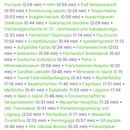
Fischerei
(2:56 min) •
Höfn
(0:56 min) •
Paß Almannaskarð
(0:50 min) •
Entdeckung Islands
(2:24 min) •
Singschwäne
(0:53 min) •
Ausgleichsküste
(0:58 min) •
Aussichtspunkt
Steilküste
(0:44 min) •
Vulkanische Gesteine
(2:09 min) •
Fischereigeschichte im 20. Jahrhundert und Kabeljaukriege
(3:33 min) •
Fischerdorf Djúpivogur
(1:14 min) •
Fischzucht
(1:59 min) •
Schlotfüllungen
(0:44 min) •
Ignimbritgestein
(1:12
min) •
Aufgefüllte Fjorde
(0:34 min) •
Fischereitechnik
(2:02
min) •
Eiderenten
(0:58 min) •
Fischerdorf Breiðdalsvík
(0:42
min) •
Exotische Golfplätze
(0:30 min) •
Petra´s
Mineralienmuseum
(0:58 min) •
Französisches Hospital
(0:32
min) •
Sandfell Lakkolith
(0:46 min) •
Mineralien in Island
(1:15
min) •
Tunnel Fáskrúðsfjarðargöng
(0:43 min) •
Reyðarfjörður
(1:18 min) •
Basaltschichten
(1:40 min) •
Fagridalur
(1:01 min) •
Mjóifjörður
(0:41 min) •
Egilsstaðir
(1:03 min) •
Lögurinn
(1:04
min) •
Wald in Island
(1:48 min) •
Forstwirtschaftliche
Versuchsstation
(0:31 min) •
Wasserfall Hengifoss
(1:26 min) •
Vök Thermalbad
(0:41 min) •
Parlamentsgründung und
Lögberg
(2:55 min) •
Richtplätze
(1:17 min) •
Wasserfall
Öxarárfoss
(0:35 min) •
Penningagjá
(0:57 min) •
Silfraspalte
(0:46 min) •
Alte Jökulsá-Brücke
(0:35 min) •
Kárahnjúkar-