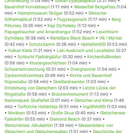
Landhebung
(1:04 min) •
Vulkan Eyjafjallajökull
(3:31 min) •
Bauernhof Þorvaldseyri
(1:11 min) •
Wasserfall Skógafoss
(1:04
min) •
Heimatmuseum Skógar
(0:52 min) •
Gletscher
Sólheimajökull
(1:52 min) •
Flugzeugwrack
(1:17 min) •
Berg
Pétursey
(0:26 min) •
Kap Dýrholaey
(1:12 min) •
Papageitaucher und Arnardrangur
(1:52 min) •
Leuchtturm
Dyrhólaey
(0:38 min) •
Renisfjara Black Beach
•
Vík í Mýrdal
(0:42 min) •
Schutzdamm
(0:28 min) •
Hjörleifshöfði
(0:53 min)
•
Vulkan Katla
(1:21 min) •
Laki Ausbruch und Lavafelder
(0:27
min) •
Schlucht Fjaðrárgljúfur
(0:30 min) •
Kirchenfußboden
(0:56 min) •
Klostergeschichten
(1:04 min) •
Schwartenrutschung
(0:31 min) •
Dverghamrar
(1:04 min) •
Zackenmützenmoss
(0:49 min) •
Kirche und Bauernhof
Núpsstaður
(0:56 min) •
Skeiðarársandur
(1:03 min) •
Entstehung von Gletschern
(2:03 min) •
Letzte Lücke der
Ringstraße
(0:56 min) •
Brückenmonument
(1:13 min) •
Nationalpark Skaftafell
(2:01 min) •
Gletscher und Klima
(1:46
min) •
Torfkirche Hofskirkja
(0:51 min) •
Ingólfshöfði
(1:03 min)
•
Moränen
(0:53 min) •
Große Skua
(0:40 min) •
Gletschersee
Fjallsárlón
(0:55 min) •
Diamond Beach
(0:37 min) •
Gletschersee Jökulsárlón
(1:39 min) •
Massenbilanz von
Gletschern und Gletscherspalten
(1:51 min) •
Geschichte der