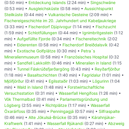
(0:50 min) •
Entdeckung Islands
(2:24 min) •
Singschwäne
(0:53 min) •
Ausgleichsküste
(0:58 min) •
Aussichtspunkt
Steilküste
(0:44 min) •
Vulkanische Gesteine
(2:09 min) •
Fischereigeschichte im 20. Jahrhundert und Kabeljaukriege
(3:33 min) •
Fischerdorf Djúpivogur
(1:14 min) •
Fischzucht
(1:59 min) •
Schlotfüllungen
(0:44 min) •
Ignimbritgestein
(1:12
min) •
Aufgefüllte Fjorde
(0:34 min) •
Fischereitechnik
(2:02
min) •
Eiderenten
(0:58 min) •
Fischerdorf Breiðdalsvík
(0:42
min) •
Exotische Golfplätze
(0:30 min) •
Petra´s
Mineralienmuseum
(0:58 min) •
Französisches Hospital
(0:32
min) •
Sandfell Lakkolith
(0:46 min) •
Mineralien in Island
(1:15
min) •
Tunnel Fáskrúðsfjarðargöng
(0:43 min) •
Reyðarfjörður
(1:18 min) •
Basaltschichten
(1:40 min) •
Fagridalur
(1:01 min) •
Mjóifjörður
(0:41 min) •
Egilsstaðir
(1:03 min) •
Lögurinn
(1:04
min) •
Wald in Island
(1:48 min) •
Forstwirtschaftliche
Versuchsstation
(0:31 min) •
Wasserfall Hengifoss
(1:26 min) •
Vök Thermalbad
(0:41 min) •
Parlamentsgründung und
Lögberg
(2:55 min) •
Richtplätze
(1:17 min) •
Wasserfall
Öxarárfoss
(0:35 min) •
Penningagjá
(0:57 min) •
Silfraspalte
(0:46 min) •
Alte Jökulsá-Brücke
(0:35 min) •
Kárahnjúkar-
Kraftwerk
(1:41 min) •
Wasserfall Rjúkandi
(0:27 min) •
Abzweig