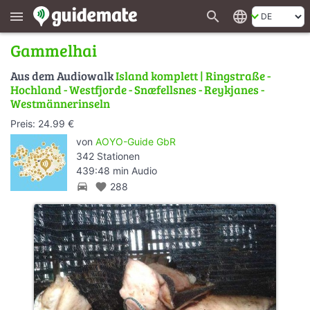
search
language
menu
Gammelhai
Aus dem Audiowalk
Island komplett | Ringstraße -
Hochland - Westfjorde - Snæfellsnes - Reykjanes -
Westmännerinseln
Preis: 24.99 €
von
AOYO-Guide GbR
342 Stationen
439:48 min Audio
directions_car
favorite
288