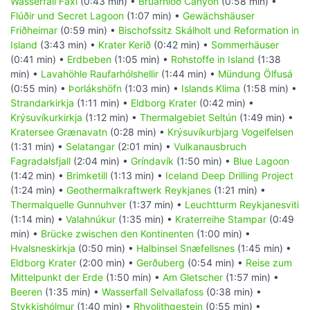
Wasserfall Faxi
(0:43 min) •
Brúarhlöð Canyon
(0:58 min) •
Flúðir und Secret Lagoon
(1:07 min) •
Gewächshäuser
Friðheimar
(0:59 min) •
Bischofssitz Skálholt und Reformation in
Island
(3:43 min) •
Krater Kerið
(0:42 min) •
Sommerhäuser
(0:41 min) •
Erdbeben
(1:05 min) •
Rohstoffe in Island
(1:38
min) •
Lavahöhle Raufarhólshellir
(1:44 min) •
Mündung Ölfusá
(0:55 min) •
Þorlákshöfn
(1:03 min) •
Islands Klima
(1:58 min) •
Strandarkirkja
(1:11 min) •
Eldborg Krater
(0:42 min) •
Krýsuvíkurkirkja
(1:12 min) •
Thermalgebiet Seltún
(1:49 min) •
Kratersee Grænavatn
(0:28 min) •
Krýsuvíkurbjarg Vogelfelsen
(1:31 min) •
Selatangar
(2:01 min) •
Vulkanausbruch
Fagradalsfjall
(2:04 min) •
Gríndavík
(1:50 min) •
Blue Lagoon
(1:42 min) •
Brimketill
(1:13 min) •
Iceland Deep Drilling Project
(1:24 min) •
Geothermalkraftwerk Reykjanes
(1:21 min) •
Thermalquelle Gunnuhver
(1:37 min) •
Leuchtturm Reykjanesviti
(1:14 min) •
Valahnúkur
(1:35 min) •
Kraterreihe Stampar
(0:49
min) •
Brücke zwischen den Kontinenten
(1:00 min) •
Hvalsneskirkja
(0:50 min) •
Halbinsel Snæfellsnes
(1:45 min) •
Eldborg Krater
(2:00 min) •
Gerðuberg
(0:54 min) •
Reise zum
Mittelpunkt der Erde
(1:50 min) •
Am Gletscher
(1:57 min) •
Beeren
(1:35 min) •
Wasserfall Selvallafoss
(0:38 min) •
Stykkishólmur
(1:40 min) •
Rhyolithgestein
(0:55 min) •