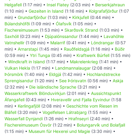
Helgafell
(1:17 min) •
Insel Flatey
(2:03 min) •
Berserkjahraun
(1:10 min) •
Gezeiten in Island
(1:16 min) •
Kolgrafafjörður
(1:07
min) •
Grundarfjörður
(1:03 min) •
Kirkjufell
(0:44 min) •
Búlandshöfði
(1:09 min) •
Ólafsvík
(1:05 min) •
Fischereimuseum
(1:53 min) •
Skarðsvík Strand
(1:03 min) •
Saxhóll
(0:23 min) •
Djúpalónssandur
(1:44 min) •
Lavahöhle
Vatnshellir
(1:09 min) •
Malarrif
(0:41 min) •
Lóndrangar
(0:57
min) •
Arnarstapi
(1:45 min) •
Rauðfeldsgjá
(1:16 min) •
Búðir
(0:59 min) •
Ytri Tunga
(0:45 min) •
Kraftwerk Búrfell
(1:55 min)
•
Windkraft in Island
(1:17 min) •
Makrelenkrieg
(1:41 min) •
Vulkan Hekla
(1:17 min) •
Landmannalaugar
(2:08 min) •
Þórsmörk
(1:40 min) •
Eldgjá
(1:42 min) •
Hochlandstrecke
Sprengisandur
(1:20 min) •
See Þórisvatn
(0:56 min) •
Askja
(2:32 min) •
Die isländische Sprache
(3:21 min) •
Wasserkraftwerk Blönduvirkjun
(2:01 min) •
Aussichtspunkt
Áfangafell
(0:43 min) •
Hveravellir und Fjalla Eyvindur
(1:58
min) •
Kerlingafjöll
(2:08 min) •
Geschichte vom Riesen im
Bláfell
(3:20 min) •
Vogelfelsen Látrabjarg
(1:55 min) •
Wasserfall Dynjandi
(1:26 min) •
Hrafnseyri
(2:40 min) •
Fischereimuseum Ósvör
(1:22 min) •
Bolungarvík und Bolafjall
(1:15 min) •
Museum für Hexerei und Magie
(3:30 min) •