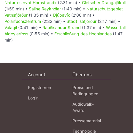
Naturreservat Hornstrandir
(2:31 min) •
Gletscher Drangajökull
(1:59 min) •
Saline Reykhólar
(1:40 min) •
Naturschutzgebiet
Vatnsfjörður
(1:35 min) •
Djúpavík
(2:00 min) •
Polarfuchszentrum
(2:32 min) •
Stadt Ísafjörður
(2:17 min) •
Valagil
(0:41 min) •
Rauðisandur Strand
(1:37 min) •
Wasserfall
Aldeyjarfoss
(0:55 min) •
Erschließung des Hochlandes
(1:47
min)
Account
Über uns
Registrieren
Preise und
Bedingungen
Login
Audiowalk-
Award
Pressematerial
Technologie