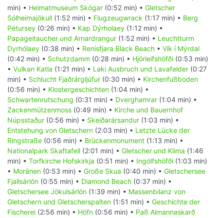
min) •
Heimatmuseum Skógar
(0:52 min) •
Gletscher
Sólheimajökull
(1:52 min) •
Flugzeugwrack
(1:17 min) •
Berg
Pétursey
(0:26 min) •
Kap Dýrholaey
(1:12 min) •
Papageitaucher und Arnardrangur
(1:52 min) •
Leuchtturm
Dyrhólaey
(0:38 min) •
Renisfjara Black Beach
•
Vík í Mýrdal
(0:42 min) •
Schutzdamm
(0:28 min) •
Hjörleifshöfði
(0:53 min)
•
Vulkan Katla
(1:21 min) •
Laki Ausbruch und Lavafelder
(0:27
min) •
Schlucht Fjaðrárgljúfur
(0:30 min) •
Kirchenfußboden
(0:56 min) •
Klostergeschichten
(1:04 min) •
Schwartenrutschung
(0:31 min) •
Dverghamrar
(1:04 min) •
Zackenmützenmoss
(0:49 min) •
Kirche und Bauernhof
Núpsstaður
(0:56 min) •
Skeiðarársandur
(1:03 min) •
Entstehung von Gletschern
(2:03 min) •
Letzte Lücke der
Ringstraße
(0:56 min) •
Brückenmonument
(1:13 min) •
Nationalpark Skaftafell
(2:01 min) •
Gletscher und Klima
(1:46
min) •
Torfkirche Hofskirkja
(0:51 min) •
Ingólfshöfði
(1:03 min)
•
Moränen
(0:53 min) •
Große Skua
(0:40 min) •
Gletschersee
Fjallsárlón
(0:55 min) •
Diamond Beach
(0:37 min) •
Gletschersee Jökulsárlón
(1:39 min) •
Massenbilanz von
Gletschern und Gletscherspalten
(1:51 min) •
Geschichte der
Fischerei
(2:56 min) •
Höfn
(0:56 min) •
Paß Almannaskarð