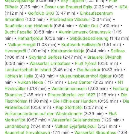
Kópavogskirkja
(0:46 min) •
Sky Lagoon
(1:41 min) •
Fluß
Elliðaár
(0:35 min) •
Össur und Brauerei Egils
(0:35 min) •
IKEA
(1:12 min) •
Golfclub GKG
(0:47 min) •
Einkaufszentrum
Smáralind
(1:00 min) •
Pferdeställe Víðdalur
(0:34 min) •
Rauðhólar und Heiðmörk
(0:54 min) •
White Out
(1:00 min) •
Bucht Faxafloi
(0:58 min) •
Aluminiumwerk Straumsvik
(1:15
min) •
Hafnarfjörður
(0:56 min) •
Gebäudebedienung
(1:43 min)
•
Vulkan Hengill
(1:08 min) •
Kraftwerk Hellisheiði
(1:51 min) •
Hveragerði
(1:10 min) •
Kotstrandarkirkja
(0:44 min) •
Selfoss
(1:06 min) •
Skyrland Selfoss
(2:47 min) •
Brauerei Ölvisholt
(0:53 min) •
Wasserfall Urriðafoss
•
Fluß Þjórsá
(0:50 min) •
Landwirtschaft in Island
(2:45 min) •
Rauðalækur
(0:33 min) •
Höhlen in Hella
(0:48 min) •
Museumsbauernhof Keldur
(0:35
min) •
Vulkan Hekla
(1:17 min) •
Lava Center
(0:23 min) •
N1
Hvolsvöllur
(0:18 min) •
Westmännerinseln
(2:03 min) •
Festung
Skansinn
(1:35 min) •
Piratenüberfall von 1627
(2:15 min) •
Die
Fischhöhlen
(1:00 min) •
Die Höhle der Hundert
(0:59 min) •
Die
Piratenbucht
(0:56 min) •
Kap Stórhöfði
(2:07 min) •
Vulkanausbrüche auf den Westmännern
(3:39 min) •
Fluß
Markarfljót
(0:57 min) •
Wasserfall Seljalandsfoss
(1:26 min) •
Landhebung
(1:04 min) •
Vulkan Eyjafjallajökull
(3:31 min) •
Bauernhof Þorvaldseyri
(1:11 min) •
Wasserfall Skógafoss
(1:04