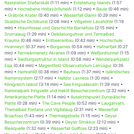
Raststation Staðarskáli
(1:11 min) •
Entstehung Islands
(1:57
min) •
Hochebene Holtavörðuheiði
(1:12 min) •
Baula
(0:46 min)
•
Grábrók Krater
(0:40 min) •
Wasserfall Glanni
(0:29 min) •
Skaldische Dichtkunst
(2:08 min) •
Viðgelmir Lavahöhle
(1:19
min) •
Hraunfossar und Geschichte Barnafoss
(2:15 min) •
Snorralaug
(1:29 min) •
Deildatunguhver und Termalbad
Krauma
(0:46 min) •
Erdbeeranbau
(0:42 min) •
Hochschule
Hvanneyri
(0:37 min) •
Borgarnes
(0:54 min) •
Hafnarfjall
(0:27
min) •
Fernwärmenetz Akranes
(1:09 min) •
Walfjordtunnel
(1:15
min) •
Siedlungsstruktur in Island
(0:58 min) •
Wanderparkplatz
Esja
(0:44 min) •
Magentfeld-Observatorium Leirvogur
(0:35
min) •
Hamrahlíð
(0:38 min) •
Bauhaus
(1:37 min) •
Isländisches
Namensystem
(2:17 min) •
Halldor Laxness
(1:20 min) •
Königreich Island
(3:14 min) •
See Þingvallavatn
(1:39 min) •
Nationalpark Þingvellir und Hakið Besucherzentrum
(2:32 min) •
Amerikanische Platte
(1:14 min) •
Aussichtspunkt Europäische
Platte
(0:28 min) •
The Cave People
(0:52 min) •
Laugarvatn,
Themalbad Fontana und Vígðalaug
(2:31 min) •
Wasserfall
Brúarfoss
(1:43 min) •
Thermalgebiete
(1:15 min) •
Geysir
Besucherzentrum
(0:39 min) •
Geysir Strokkur
(2:12 min) •
Blesiquelle
(1:32 min) •
Wasserfall Gullfoss
(2:23 min) •