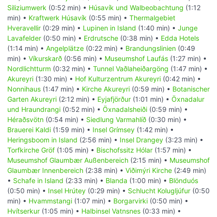
Siliziumwerk
(0:52 min) •
Húsavík und Walbeobachtung
(1:12
min) •
Kraftwerk Húsavík
(0:55 min) •
Thermalgebiet
Hveravellir
(0:29 min) •
Lupinen in Island
(1:40 min) •
Junge
Lavafelder
(0:50 min) •
Erdrutsche
(0:38 min) •
Edda Hotels
(1:14 min) •
Angelplätze
(0:22 min) •
Brandungslinien
(0:49
min) •
Víkurskarð
(0:56 min) •
Museumshof Laufás
(1:27 min) •
Nordlichtturm
(0:32 min) •
Tunnel Vaðlaheiðargöng
(1:47 min) •
Akureyri
(1:30 min) •
Hof Kulturzentrum Akureyri
(0:42 min) •
Nonnihaus
(1:47 min) •
Kirche Akureyri
(0:59 min) •
Botanischer
Garten Akureyri
(2:12 min) •
Eyjafjörður
(1:01 min) •
Öxnadalur
und Hraundrangi
(0:52 min) •
Öxnadalsheiði
(0:59 min) •
Héraðsvötn
(0:54 min) •
Siedlung Varmahlíð
(0:30 min) •
Brauerei Kaldi
(1:59 min) •
Insel Grímsey
(1:42 min) •
Heringsboom in Island
(2:56 min) •
Insel Drangey
(3:23 min) •
Torfkirche Gröf
(1:05 min) •
Bischofssitz Hólar
(1:57 min) •
Museumshof Glaumbær Außenbereich
(2:15 min) •
Museumshof
Glaumbær Innenbereich
(2:38 min) •
Viðimýri Kirche
(2:49 min)
•
Schafe in Island
(2:33 min) •
Blanda
(1:00 min) •
Blönduós
(0:50 min) •
Insel Hrútey
(0:29 min) •
Schlucht Kolugljúfur
(0:50
min) •
Hvammstangi
(1:07 min) •
Borgarvirki
(0:50 min) •
Hvítserkur
(1:05 min) •
Halbinsel Vatnsnes
(0:33 min) •