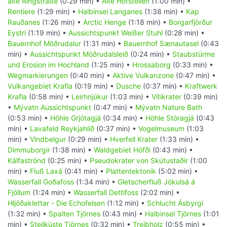
alte Ringstraße
(0:29 min) •
Alte Hofstellen
(1:00 min) •
Rentiere
(1:29 min) •
Halbinsel Langanes
(1:38 min) •
Kap
Rauðanes
(1:26 min) •
Arctic Henge
(1:18 min) •
Borgarfjörður
Eystri
(1:19 min) •
Aussichtspunkt Weißer Stuhl
(0:28 min) •
Bauernhof Möðrudalur
(1:31 min) •
Bauernhof Sænautasel
(0:43
min) •
Aussichtspunkt Möðrudalsleið
(0:24 min) •
Staubstürme
und Erosion im Hochland
(1:25 min) •
Hrossaborg
(0:33 min) •
Wegmarkierungen
(0:40 min) •
Aktive Vulkanzone
(0:47 min) •
Vulkangebiet Krafla
(0:19 min) •
Dusche
(0:37 min) •
Kraftwerk
Krafla
(0:58 min) •
Leirhnjúkur
(1:03 min) •
Vítikrater
(0:39 min)
•
Mývatn Aussichtspunkt
(0:47 min) •
Mývatn Nature Bath
(0:53 min) •
Höhle Grjótagjá
(0:34 min) •
Höhle Stóragjá
(0:43
min) •
Lavafeld Reykjahlíð
(0:37 min) •
Vogelmuseum
(1:03
min) •
Vindbelgur
(0:29 min) •
Hverfell Krater
(1:33 min) •
Dimmuborgir
(1:38 min) •
Waldgebiet Höfði
(0:43 min) •
Kálfaströnd
(0:25 min) •
Pseudokrater von Skútustaðir
(1:00
min) •
Fluß Laxá
(0:41 min) •
Plattentektonik
(5:02 min) •
Wasserfall Goðafoss
(1:34 min) •
Gletscherfluß Jökulsá á
Fjöllum
(1:24 min) •
Wasserfall Dettifoss
(2:02 min) •
Hljóðaklettar - Die Echofelsen
(1:12 min) •
Schlucht Ásbyrgi
(1:32 min) •
Spalten Tjörnes
(0:43 min) •
Halbinsel Tjörnes
(1:01
min) •
Steilküste Tjörnes
(0:32 min) •
Treibholz
(0:55 min) •