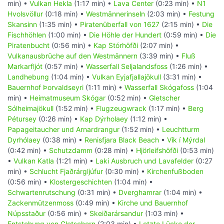
min) •
Vulkan Hekla
(1:17 min) •
Lava Center
(0:23 min) •
N1
Hvolsvöllur
(0:18 min) •
Westmännerinseln
(2:03 min) •
Festung
Skansinn
(1:35 min) •
Piratenüberfall von 1627
(2:15 min) •
Die
Fischhöhlen
(1:00 min) •
Die Höhle der Hundert
(0:59 min) •
Die
Piratenbucht
(0:56 min) •
Kap Stórhöfði
(2:07 min) •
Vulkanausbrüche auf den Westmännern
(3:39 min) •
Fluß
Markarfljót
(0:57 min) •
Wasserfall Seljalandsfoss
(1:26 min) •
Landhebung
(1:04 min) •
Vulkan Eyjafjallajökull
(3:31 min) •
Bauernhof Þorvaldseyri
(1:11 min) •
Wasserfall Skógafoss
(1:04
min) •
Heimatmuseum Skógar
(0:52 min) •
Gletscher
Sólheimajökull
(1:52 min) •
Flugzeugwrack
(1:17 min) •
Berg
Pétursey
(0:26 min) •
Kap Dýrholaey
(1:12 min) •
Papageitaucher und Arnardrangur
(1:52 min) •
Leuchtturm
Dyrhólaey
(0:38 min) •
Renisfjara Black Beach
•
Vík í Mýrdal
(0:42 min) •
Schutzdamm
(0:28 min) •
Hjörleifshöfði
(0:53 min)
•
Vulkan Katla
(1:21 min) •
Laki Ausbruch und Lavafelder
(0:27
min) •
Schlucht Fjaðrárgljúfur
(0:30 min) •
Kirchenfußboden
(0:56 min) •
Klostergeschichten
(1:04 min) •
Schwartenrutschung
(0:31 min) •
Dverghamrar
(1:04 min) •
Zackenmützenmoss
(0:49 min) •
Kirche und Bauernhof
Núpsstaður
(0:56 min) •
Skeiðarársandur
(1:03 min) •
Entstehung von Gletschern
(2:03 min) •
Letzte Lücke der