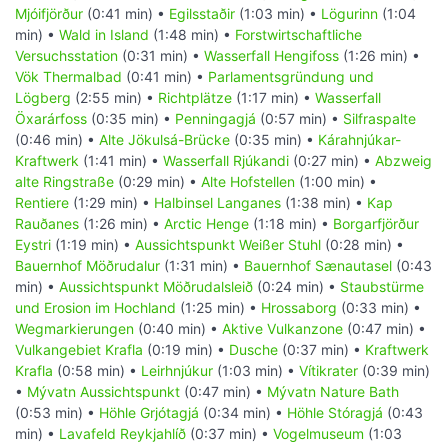
Mjóifjörður
(0:41 min) •
Egilsstaðir
(1:03 min) •
Lögurinn
(1:04
min) •
Wald in Island
(1:48 min) •
Forstwirtschaftliche
Versuchsstation
(0:31 min) •
Wasserfall Hengifoss
(1:26 min) •
Vök Thermalbad
(0:41 min) •
Parlamentsgründung und
Lögberg
(2:55 min) •
Richtplätze
(1:17 min) •
Wasserfall
Öxarárfoss
(0:35 min) •
Penningagjá
(0:57 min) •
Silfraspalte
(0:46 min) •
Alte Jökulsá-Brücke
(0:35 min) •
Kárahnjúkar-
Kraftwerk
(1:41 min) •
Wasserfall Rjúkandi
(0:27 min) •
Abzweig
alte Ringstraße
(0:29 min) •
Alte Hofstellen
(1:00 min) •
Rentiere
(1:29 min) •
Halbinsel Langanes
(1:38 min) •
Kap
Rauðanes
(1:26 min) •
Arctic Henge
(1:18 min) •
Borgarfjörður
Eystri
(1:19 min) •
Aussichtspunkt Weißer Stuhl
(0:28 min) •
Bauernhof Möðrudalur
(1:31 min) •
Bauernhof Sænautasel
(0:43
min) •
Aussichtspunkt Möðrudalsleið
(0:24 min) •
Staubstürme
und Erosion im Hochland
(1:25 min) •
Hrossaborg
(0:33 min) •
Wegmarkierungen
(0:40 min) •
Aktive Vulkanzone
(0:47 min) •
Vulkangebiet Krafla
(0:19 min) •
Dusche
(0:37 min) •
Kraftwerk
Krafla
(0:58 min) •
Leirhnjúkur
(1:03 min) •
Vítikrater
(0:39 min)
•
Mývatn Aussichtspunkt
(0:47 min) •
Mývatn Nature Bath
(0:53 min) •
Höhle Grjótagjá
(0:34 min) •
Höhle Stóragjá
(0:43
min) •
Lavafeld Reykjahlíð
(0:37 min) •
Vogelmuseum
(1:03