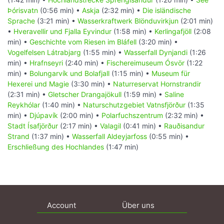
Þórisvatn
(0:56 min) •
Askja
(2:32 min) •
Die isländische
Sprache
(3:21 min) •
Wasserkraftwerk Blönduvirkjun
(2:01 min)
•
Hveravellir und Fjalla Eyvindur
(1:58 min) •
Kerlingafjöll
(2:08
min) •
Geschichte vom Riesen im Bláfell
(3:20 min) •
Vogelfelsen Látrabjarg
(1:55 min) •
Wasserfall Dynjandi
(1:26
min) •
Hrafnseyri
(2:40 min) •
Fischereimuseum Ósvör
(1:22
min) •
Bolungarvík und Bolafjall
(1:15 min) •
Museum für
Hexerei und Magie
(3:30 min) •
Naturreservat Hornstrandir
(2:31 min) •
Gletscher Drangajökull
(1:59 min) •
Saline
Reykhólar
(1:40 min) •
Naturschutzgebiet Vatnsfjörður
(1:35
min) •
Djúpavík
(2:00 min) •
Polarfuchszentrum
(2:32 min) •
Stadt Ísafjörður
(2:17 min) •
Valagil
(0:41 min) •
Rauðisandur
Strand
(1:37 min) •
Wasserfall Aldeyjarfoss
(0:55 min) •
Erschließung des Hochlandes
(1:47 min)
Account
Über uns