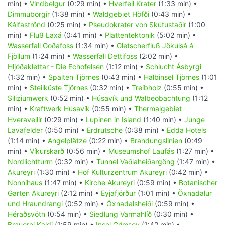
min) •
Vindbelgur
(0:29 min) •
Hverfell Krater
(1:33 min) •
Dimmuborgir
(1:38 min) •
Waldgebiet Höfði
(0:43 min) •
Kálfaströnd
(0:25 min) •
Pseudokrater von Skútustaðir
(1:00
min) •
Fluß Laxá
(0:41 min) •
Plattentektonik
(5:02 min) •
Wasserfall Goðafoss
(1:34 min) •
Gletscherfluß Jökulsá á
Fjöllum
(1:24 min) •
Wasserfall Dettifoss
(2:02 min) •
Hljóðaklettar - Die Echofelsen
(1:12 min) •
Schlucht Ásbyrgi
(1:32 min) •
Spalten Tjörnes
(0:43 min) •
Halbinsel Tjörnes
(1:01
min) •
Steilküste Tjörnes
(0:32 min) •
Treibholz
(0:55 min) •
Siliziumwerk
(0:52 min) •
Húsavík und Walbeobachtung
(1:12
min) •
Kraftwerk Húsavík
(0:55 min) •
Thermalgebiet
Hveravellir
(0:29 min) •
Lupinen in Island
(1:40 min) •
Junge
Lavafelder
(0:50 min) •
Erdrutsche
(0:38 min) •
Edda Hotels
(1:14 min) •
Angelplätze
(0:22 min) •
Brandungslinien
(0:49
min) •
Víkurskarð
(0:56 min) •
Museumshof Laufás
(1:27 min) •
Nordlichtturm
(0:32 min) •
Tunnel Vaðlaheiðargöng
(1:47 min) •
Akureyri
(1:30 min) •
Hof Kulturzentrum Akureyri
(0:42 min) •
Nonnihaus
(1:47 min) •
Kirche Akureyri
(0:59 min) •
Botanischer
Garten Akureyri
(2:12 min) •
Eyjafjörður
(1:01 min) •
Öxnadalur
und Hraundrangi
(0:52 min) •
Öxnadalsheiði
(0:59 min) •
Héraðsvötn
(0:54 min) •
Siedlung Varmahlíð
(0:30 min) •
Brauerei Kaldi
(1:59 min) •
Insel Grímsey
(1:42 min) •