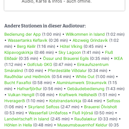
Audio, Karte & Infos - auch offline.
Andere Stationen in dieser Audiotour:
Bedienung der App
(1:00 min) •
Willkommen in Island
(1:02 min)
•
Wassertanks Keflavik
(0:26 min) •
Abzweig Grindavík
(1:02
min) •
Berg Keilir
(1:16 min) •
Hótel Víking
(0:45 min) •
Kópavogskirkja
(0:46 min) •
Sky Lagoon
(1:41 min) •
Fluß
Elliðaár
(0:35 min) •
Össur und Brauerei Egils
(0:35 min) •
IKEA
(1:12 min) •
Golfclub GKG
(0:47 min) •
Einkaufszentrum
Smáralind
(1:00 min) •
Pferdeställe Víðdalur
(0:34 min) •
Rauðhólar und Heiðmörk
(0:54 min) •
White Out
(1:00 min) •
Bucht Faxafloi
(0:58 min) •
Aluminiumwerk Straumsvik
(1:15
min) •
Hafnarfjörður
(0:56 min) •
Gebäudebedienung
(1:43 min)
•
Vulkan Hengill
(1:08 min) •
Kraftwerk Hellisheiði
(1:51 min) •
Hveragerði
(1:10 min) •
Kotstrandarkirkja
(0:44 min) •
Selfoss
(1:06 min) •
Skyrland Selfoss
(2:47 min) •
Brauerei Ölvisholt
(0:53 min) •
Wasserfall Urriðafoss
•
Fluß Þjórsá
(0:50 min) •
Landwirtschaft in Island
(2:45 min) •
Rauðalækur
(0:33 min) •
Höhlen in Hella
(0:48 min) •
Museumsbauernhof Keldur
(0:35