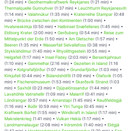
(1:24 min) •
Geothermalkraftwerk Reykjanes
(1:21 min) •
Thermalquelle Gunnuhver
(1:37 min) •
Leuchtturm Reykjanesviti
(1:14 min) •
Valahnúkur
(1:35 min) •
Kraterreihe Stampar
(0:49
min) •
Brücke zwischen den Kontinenten
(1:00 min) •
Hvalsneskirkja
(0:50 min) •
Halbinsel Snæfellsnes
(1:45 min) •
Eldborg Krater
(2:00 min) •
Gerðuberg
(0:54 min) •
Reise zum
Mittelpunkt der Erde
(1:50 min) •
Am Gletscher
(1:57 min) •
Beeren
(1:35 min) •
Wasserfall Selvallafoss
(0:38 min) •
Stykkishólmur
(1:40 min) •
Rhyolithgestein
(0:55 min) •
Helgafell
(1:17 min) •
Insel Flatey
(2:03 min) •
Berserkjahraun
(1:10 min) •
Gammelhai
(2:16 min) •
Gezeiten in Island
(1:16
min) •
Kolgrafafjörður
(1:07 min) •
Grundarfjörður
(1:03 min) •
Kirkjufell
(0:44 min) •
Búlandshöfði
(1:09 min) •
Ólafsvík
(1:05
min) •
Fischereimuseum
(1:53 min) •
Skarðsvík Strand
(1:03
min) •
Saxhóll
(0:23 min) •
Djúpalónssandur
(1:44 min) •
Lavahöhle Vatnshellir
(1:09 min) •
Malarrif
(0:41 min) •
Lóndrangar
(0:57 min) •
Arnarstapi
(1:45 min) •
Rauðfeldsgjá
(1:16 min) •
Búðir
(0:59 min) •
Ytri Tunga
(0:45 min) •
Kraftwerk Búrfell
(1:55 min) •
Windkraft in Island
(1:17 min) •
Makrelenkrieg
(1:41 min) •
Vulkan Hekla
(1:17 min) •
Landmannalaugar
(2:08 min) •
Þórsmörk
(1:40 min) •
Eldgjá
(1:42 min) •
Hochlandstrecke Sprengisandur
(1:20 min) •
See