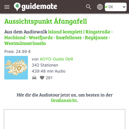
search
language
menu
Aussichtspunkt Áfangafell
Aus dem Audiowalk
Island komplett | Ringstraße -
Hochland - Westfjorde - Snæfellsnes - Reykjanes -
Westmännerinseln
Preis: 24.99 €
von
AOYO-Guide GbR
342 Stationen
439:48 min Audio
directions_car
favorite
281
Hör dir die Audiotour jetzt an, am besten in der
Großansicht
.