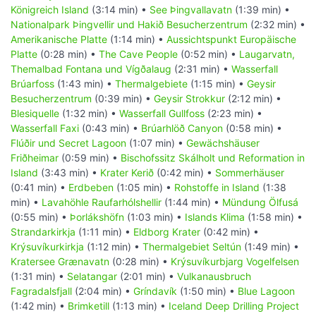
Königreich Island
(3:14 min) •
See Þingvallavatn
(1:39 min) •
Nationalpark Þingvellir und Hakið Besucherzentrum
(2:32 min) •
Amerikanische Platte
(1:14 min) •
Aussichtspunkt Europäische
Platte
(0:28 min) •
The Cave People
(0:52 min) •
Laugarvatn,
Themalbad Fontana und Vígðalaug
(2:31 min) •
Wasserfall
Brúarfoss
(1:43 min) •
Thermalgebiete
(1:15 min) •
Geysir
Besucherzentrum
(0:39 min) •
Geysir Strokkur
(2:12 min) •
Blesiquelle
(1:32 min) •
Wasserfall Gullfoss
(2:23 min) •
Wasserfall Faxi
(0:43 min) •
Brúarhlöð Canyon
(0:58 min) •
Flúðir und Secret Lagoon
(1:07 min) •
Gewächshäuser
Friðheimar
(0:59 min) •
Bischofssitz Skálholt und Reformation in
Island
(3:43 min) •
Krater Kerið
(0:42 min) •
Sommerhäuser
(0:41 min) •
Erdbeben
(1:05 min) •
Rohstoffe in Island
(1:38
min) •
Lavahöhle Raufarhólshellir
(1:44 min) •
Mündung Ölfusá
(0:55 min) •
Þorlákshöfn
(1:03 min) •
Islands Klima
(1:58 min) •
Strandarkirkja
(1:11 min) •
Eldborg Krater
(0:42 min) •
Krýsuvíkurkirkja
(1:12 min) •
Thermalgebiet Seltún
(1:49 min) •
Kratersee Grænavatn
(0:28 min) •
Krýsuvíkurbjarg Vogelfelsen
(1:31 min) •
Selatangar
(2:01 min) •
Vulkanausbruch
Fagradalsfjall
(2:04 min) •
Gríndavík
(1:50 min) •
Blue Lagoon
(1:42 min) •
Brimketill
(1:13 min) •
Iceland Deep Drilling Project