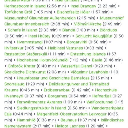
Heringsboom in Island
(2:56 min) •
Insel Drangey
(3:23 min) •
Torfkirche Gröf
(1:05 min) •
Bischofssitz Hólar
(1:57 min) •
Museumshof Glaumbær Außenbereich
(2:15 min) •
Museumshof
Glaumbær Innenbereich
(2:38 min) •
Viðimýri Kirche
(2:49 min)
•
Schafe in Island
(2:33 min) •
Blanda
(1:00 min) •
Blönduós
(0:50 min) •
Insel Hrútey
(0:29 min) •
Schlucht Kolugljúfur
(0:50
min) •
Hvammstangi
(1:07 min) •
Borgarvirki
(0:50 min) •
Hvítserkur
(1:05 min) •
Halbinsel Vatnsnes
(0:33 min) •
Raststation Staðarskáli
(1:11 min) •
Entstehung Islands
(1:57
min) •
Hochebene Holtavörðuheiði
(1:12 min) •
Baula
(0:46 min)
•
Grábrók Krater
(0:40 min) •
Wasserfall Glanni
(0:29 min) •
Skaldische Dichtkunst
(2:08 min) •
Viðgelmir Lavahöhle
(1:19
min) •
Hraunfossar und Geschichte Barnafoss
(2:15 min) •
Snorralaug
(1:29 min) •
Deildatunguhver und Termalbad
Krauma
(0:46 min) •
Erdbeeranbau
(0:42 min) •
Hochschule
Hvanneyri
(0:37 min) •
Borgarnes
(0:54 min) •
Hafnarfjall
(0:27
min) •
Fernwärmenetz Akranes
(1:09 min) •
Walfjordtunnel
(1:15
min) •
Siedlungsstruktur in Island
(0:58 min) •
Wanderparkplatz
Esja
(0:44 min) •
Magentfeld-Observatorium Leirvogur
(0:35
min) •
Hamrahlíð
(0:38 min) •
Bauhaus
(1:37 min) •
Isländisches
Namensystem
(2:17 min) •
Halldor Laxness
(1:20 min) •