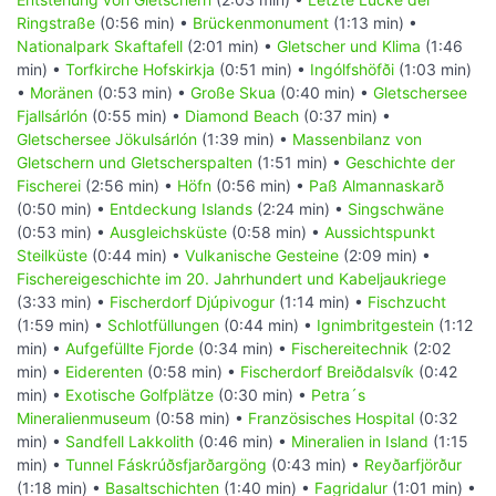
Ringstraße
(0:56 min) •
Brückenmonument
(1:13 min) •
Nationalpark Skaftafell
(2:01 min) •
Gletscher und Klima
(1:46
min) •
Torfkirche Hofskirkja
(0:51 min) •
Ingólfshöfði
(1:03 min)
•
Moränen
(0:53 min) •
Große Skua
(0:40 min) •
Gletschersee
Fjallsárlón
(0:55 min) •
Diamond Beach
(0:37 min) •
Gletschersee Jökulsárlón
(1:39 min) •
Massenbilanz von
Gletschern und Gletscherspalten
(1:51 min) •
Geschichte der
Fischerei
(2:56 min) •
Höfn
(0:56 min) •
Paß Almannaskarð
(0:50 min) •
Entdeckung Islands
(2:24 min) •
Singschwäne
(0:53 min) •
Ausgleichsküste
(0:58 min) •
Aussichtspunkt
Steilküste
(0:44 min) •
Vulkanische Gesteine
(2:09 min) •
Fischereigeschichte im 20. Jahrhundert und Kabeljaukriege
(3:33 min) •
Fischerdorf Djúpivogur
(1:14 min) •
Fischzucht
(1:59 min) •
Schlotfüllungen
(0:44 min) •
Ignimbritgestein
(1:12
min) •
Aufgefüllte Fjorde
(0:34 min) •
Fischereitechnik
(2:02
min) •
Eiderenten
(0:58 min) •
Fischerdorf Breiðdalsvík
(0:42
min) •
Exotische Golfplätze
(0:30 min) •
Petra´s
Mineralienmuseum
(0:58 min) •
Französisches Hospital
(0:32
min) •
Sandfell Lakkolith
(0:46 min) •
Mineralien in Island
(1:15
min) •
Tunnel Fáskrúðsfjarðargöng
(0:43 min) •
Reyðarfjörður
(1:18 min) •
Basaltschichten
(1:40 min) •
Fagridalur
(1:01 min) •