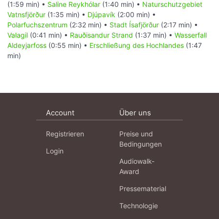
(1:59 min) •
Saline Reykhólar
(1:40 min) •
Naturschutzgebiet
Vatnsfjörður
(1:35 min) •
Djúpavík
(2:00 min) •
Polarfuchszentrum
(2:32 min) •
Stadt Ísafjörður
(2:17 min) •
Valagil
(0:41 min) •
Rauðisandur Strand
(1:37 min) •
Wasserfall
Aldeyjarfoss
(0:55 min) •
Erschließung des Hochlandes
(1:47
min)
Account
Über uns
Registrieren
Preise und
Bedingungen
Login
Audiowalk-
Award
Pressematerial
Technologie