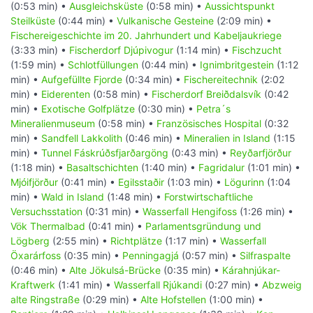
(0:53 min) •
Ausgleichsküste
(0:58 min) •
Aussichtspunkt
Steilküste
(0:44 min) •
Vulkanische Gesteine
(2:09 min) •
Fischereigeschichte im 20. Jahrhundert und Kabeljaukriege
(3:33 min) •
Fischerdorf Djúpivogur
(1:14 min) •
Fischzucht
(1:59 min) •
Schlotfüllungen
(0:44 min) •
Ignimbritgestein
(1:12
min) •
Aufgefüllte Fjorde
(0:34 min) •
Fischereitechnik
(2:02
min) •
Eiderenten
(0:58 min) •
Fischerdorf Breiðdalsvík
(0:42
min) •
Exotische Golfplätze
(0:30 min) •
Petra´s
Mineralienmuseum
(0:58 min) •
Französisches Hospital
(0:32
min) •
Sandfell Lakkolith
(0:46 min) •
Mineralien in Island
(1:15
min) •
Tunnel Fáskrúðsfjarðargöng
(0:43 min) •
Reyðarfjörður
(1:18 min) •
Basaltschichten
(1:40 min) •
Fagridalur
(1:01 min) •
Mjóifjörður
(0:41 min) •
Egilsstaðir
(1:03 min) •
Lögurinn
(1:04
min) •
Wald in Island
(1:48 min) •
Forstwirtschaftliche
Versuchsstation
(0:31 min) •
Wasserfall Hengifoss
(1:26 min) •
Vök Thermalbad
(0:41 min) •
Parlamentsgründung und
Lögberg
(2:55 min) •
Richtplätze
(1:17 min) •
Wasserfall
Öxarárfoss
(0:35 min) •
Penningagjá
(0:57 min) •
Silfraspalte
(0:46 min) •
Alte Jökulsá-Brücke
(0:35 min) •
Kárahnjúkar-
Kraftwerk
(1:41 min) •
Wasserfall Rjúkandi
(0:27 min) •
Abzweig
alte Ringstraße
(0:29 min) •
Alte Hofstellen
(1:00 min) •