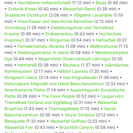
min) •
Hochebene Holtavörðuheiði
(1:12 min) •
Baula
(0:46 min)
•
Grábrók Krater
(0:40 min) •
Wasserfall Glanni
(0:29 min) •
Skaldische Dichtkunst
(2:08 min) •
Viðgelmir Lavahöhle
(1:19
min) •
Hraunfossar und Geschichte Barnafoss
(2:15 min) •
Snorralaug
(1:29 min) •
Deildatunguhver und Termalbad
Krauma
(0:46 min) •
Erdbeeranbau
(0:42 min) •
Hochschule
Hvanneyri
(0:37 min) •
Borgarnes
(0:54 min) •
Hafnarfjall
(0:27
min) •
Fernwärmenetz Akranes
(1:09 min) •
Walfjordtunnel
(1:15
min) •
Siedlungsstruktur in Island
(0:58 min) •
Wanderparkplatz
Esja
(0:44 min) •
Magentfeld-Observatorium Leirvogur
(0:35
min) •
Hamrahlíð
(0:38 min) •
Bauhaus
(1:37 min) •
Isländisches
Namensystem
(2:17 min) •
Halldor Laxness
(1:20 min) •
Königreich Island
(3:14 min) •
See Þingvallavatn
(1:39 min) •
Nationalpark Þingvellir und Hakið Besucherzentrum
(2:32 min) •
Amerikanische Platte
(1:14 min) •
Aussichtspunkt Europäische
Platte
(0:28 min) •
The Cave People
(0:52 min) •
Laugarvatn,
Themalbad Fontana und Vígðalaug
(2:31 min) •
Wasserfall
Brúarfoss
(1:43 min) •
Thermalgebiete
(1:15 min) •
Geysir
Besucherzentrum
(0:39 min) •
Geysir Strokkur
(2:12 min) •
Blesiquelle
(1:32 min) •
Wasserfall Gullfoss
(2:23 min) •
Wasserfall Faxi
(0:43 min) •
Brúarhlöð Canyon
(0:58 min) •