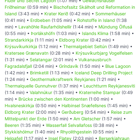
Flúðir und Secret Lagoon
(1:07 min) •
Gewächshäuser
Friðheimar
(0:59 min) •
Bischofssitz Skálholt und Reformation in
Island
(3:43 min) •
Krater Kerið
(0:42 min) •
Sommerhäuser
(0:41 min) •
Erdbeben
(1:05 min) •
Rohstoffe in Island
(1:38
min) •
Lavahöhle Raufarhólshellir
(1:44 min) •
Mündung Ölfusá
(0:55 min) •
Þorlákshöfn
(1:03 min) •
Islands Klima
(1:58 min) •
Strandarkirkja
(1:11 min) •
Eldborg Krater
(0:42 min) •
Krýsuvíkurkirkja
(1:12 min) •
Thermalgebiet Seltún
(1:49 min) •
Kratersee Grænavatn
(0:28 min) •
Krýsuvíkurbjarg Vogelfelsen
(1:31 min) •
Selatangar
(2:01 min) •
Vulkanausbruch
Fagradalsfjall
(2:04 min) •
Gríndavík
(1:50 min) •
Blue Lagoon
(1:42 min) •
Brimketill
(1:13 min) •
Iceland Deep Drilling Project
(1:24 min) •
Geothermalkraftwerk Reykjanes
(1:21 min) •
Thermalquelle Gunnuhver
(1:37 min) •
Leuchtturm Reykjanesviti
(1:14 min) •
Valahnúkur
(1:35 min) •
Kraterreihe Stampar
(0:49
min) •
Brücke zwischen den Kontinenten
(1:00 min) •
Hvalsneskirkja
(0:50 min) •
Halbinsel Snæfellsnes
(1:45 min) •
Eldborg Krater
(2:00 min) •
Gerðuberg
(0:54 min) •
Reise zum
Mittelpunkt der Erde
(1:50 min) •
Am Gletscher
(1:57 min) •
Beeren
(1:35 min) •
Wasserfall Selvallafoss
(0:38 min) •
Stykkishólmur
(1:40 min) •
Rhyolithgestein
(0:55 min) •
Helgafell
(1:17 min) •
Insel Flatey
(2:03 min) •
Berserkjahraun