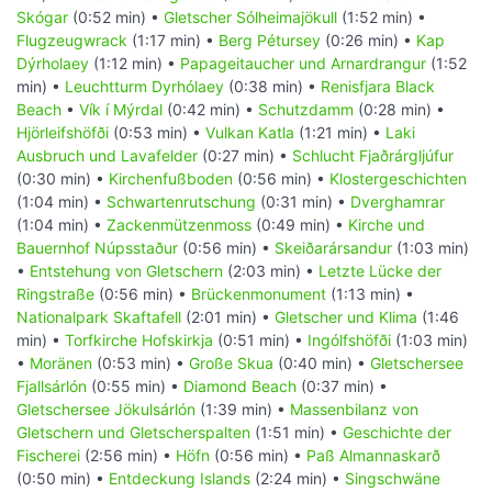
Skógar
(0:52 min) •
Gletscher Sólheimajökull
(1:52 min) •
Flugzeugwrack
(1:17 min) •
Berg Pétursey
(0:26 min) •
Kap
Dýrholaey
(1:12 min) •
Papageitaucher und Arnardrangur
(1:52
min) •
Leuchtturm Dyrhólaey
(0:38 min) •
Renisfjara Black
Beach
•
Vík í Mýrdal
(0:42 min) •
Schutzdamm
(0:28 min) •
Hjörleifshöfði
(0:53 min) •
Vulkan Katla
(1:21 min) •
Laki
Ausbruch und Lavafelder
(0:27 min) •
Schlucht Fjaðrárgljúfur
(0:30 min) •
Kirchenfußboden
(0:56 min) •
Klostergeschichten
(1:04 min) •
Schwartenrutschung
(0:31 min) •
Dverghamrar
(1:04 min) •
Zackenmützenmoss
(0:49 min) •
Kirche und
Bauernhof Núpsstaður
(0:56 min) •
Skeiðarársandur
(1:03 min)
•
Entstehung von Gletschern
(2:03 min) •
Letzte Lücke der
Ringstraße
(0:56 min) •
Brückenmonument
(1:13 min) •
Nationalpark Skaftafell
(2:01 min) •
Gletscher und Klima
(1:46
min) •
Torfkirche Hofskirkja
(0:51 min) •
Ingólfshöfði
(1:03 min)
•
Moränen
(0:53 min) •
Große Skua
(0:40 min) •
Gletschersee
Fjallsárlón
(0:55 min) •
Diamond Beach
(0:37 min) •
Gletschersee Jökulsárlón
(1:39 min) •
Massenbilanz von
Gletschern und Gletscherspalten
(1:51 min) •
Geschichte der
Fischerei
(2:56 min) •
Höfn
(0:56 min) •
Paß Almannaskarð
(0:50 min) •
Entdeckung Islands
(2:24 min) •
Singschwäne