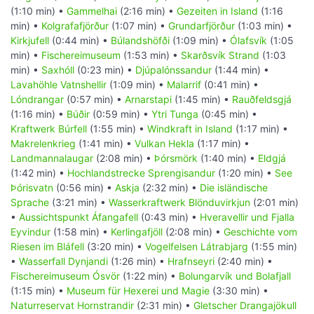
(1:10 min) •
Gammelhai
(2:16 min) •
Gezeiten in Island
(1:16
min) •
Kolgrafafjörður
(1:07 min) •
Grundarfjörður
(1:03 min) •
Kirkjufell
(0:44 min) •
Búlandshöfði
(1:09 min) •
Ólafsvík
(1:05
min) •
Fischereimuseum
(1:53 min) •
Skarðsvík Strand
(1:03
min) •
Saxhóll
(0:23 min) •
Djúpalónssandur
(1:44 min) •
Lavahöhle Vatnshellir
(1:09 min) •
Malarrif
(0:41 min) •
Lóndrangar
(0:57 min) •
Arnarstapi
(1:45 min) •
Rauðfeldsgjá
(1:16 min) •
Búðir
(0:59 min) •
Ytri Tunga
(0:45 min) •
Kraftwerk Búrfell
(1:55 min) •
Windkraft in Island
(1:17 min) •
Makrelenkrieg
(1:41 min) •
Vulkan Hekla
(1:17 min) •
Landmannalaugar
(2:08 min) •
Þórsmörk
(1:40 min) •
Eldgjá
(1:42 min) •
Hochlandstrecke Sprengisandur
(1:20 min) •
See
Þórisvatn
(0:56 min) •
Askja
(2:32 min) •
Die isländische
Sprache
(3:21 min) •
Wasserkraftwerk Blönduvirkjun
(2:01 min)
•
Aussichtspunkt Áfangafell
(0:43 min) •
Hveravellir und Fjalla
Eyvindur
(1:58 min) •
Kerlingafjöll
(2:08 min) •
Geschichte vom
Riesen im Bláfell
(3:20 min) •
Vogelfelsen Látrabjarg
(1:55 min)
•
Wasserfall Dynjandi
(1:26 min) •
Hrafnseyri
(2:40 min) •
Fischereimuseum Ósvör
(1:22 min) •
Bolungarvík und Bolafjall
(1:15 min) •
Museum für Hexerei und Magie
(3:30 min) •
Naturreservat Hornstrandir
(2:31 min) •
Gletscher Drangajökull