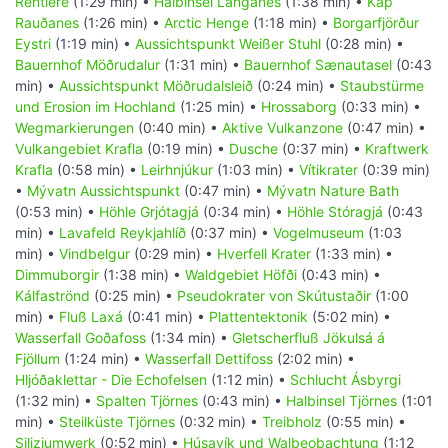
Rentiere
(1:29 min) •
Halbinsel Langanes
(1:38 min) •
Kap
Rauðanes
(1:26 min) •
Arctic Henge
(1:18 min) •
Borgarfjörður
Eystri
(1:19 min) •
Aussichtspunkt Weißer Stuhl
(0:28 min) •
Bauernhof Möðrudalur
(1:31 min) •
Bauernhof Sænautasel
(0:43
min) •
Aussichtspunkt Möðrudalsleið
(0:24 min) •
Staubstürme
und Erosion im Hochland
(1:25 min) •
Hrossaborg
(0:33 min) •
Wegmarkierungen
(0:40 min) •
Aktive Vulkanzone
(0:47 min) •
Vulkangebiet Krafla
(0:19 min) •
Dusche
(0:37 min) •
Kraftwerk
Krafla
(0:58 min) •
Leirhnjúkur
(1:03 min) •
Vítikrater
(0:39 min)
•
Mývatn Aussichtspunkt
(0:47 min) •
Mývatn Nature Bath
(0:53 min) •
Höhle Grjótagjá
(0:34 min) •
Höhle Stóragjá
(0:43
min) •
Lavafeld Reykjahlíð
(0:37 min) •
Vogelmuseum
(1:03
min) •
Vindbelgur
(0:29 min) •
Hverfell Krater
(1:33 min) •
Dimmuborgir
(1:38 min) •
Waldgebiet Höfði
(0:43 min) •
Kálfaströnd
(0:25 min) •
Pseudokrater von Skútustaðir
(1:00
min) •
Fluß Laxá
(0:41 min) •
Plattentektonik
(5:02 min) •
Wasserfall Goðafoss
(1:34 min) •
Gletscherfluß Jökulsá á
Fjöllum
(1:24 min) •
Wasserfall Dettifoss
(2:02 min) •
Hljóðaklettar - Die Echofelsen
(1:12 min) •
Schlucht Ásbyrgi
(1:32 min) •
Spalten Tjörnes
(0:43 min) •
Halbinsel Tjörnes
(1:01
min) •
Steilküste Tjörnes
(0:32 min) •
Treibholz
(0:55 min) •
Siliziumwerk
(0:52 min) •
Húsavík und Walbeobachtung
(1:12