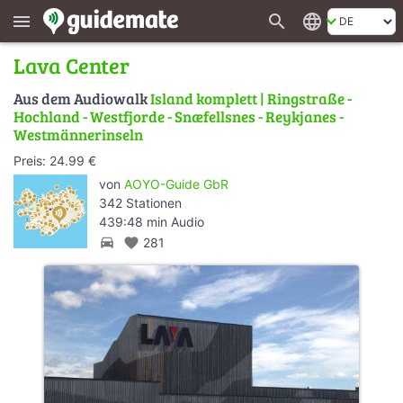
search
language
menu
Lava Center
Aus dem Audiowalk
Island komplett | Ringstraße -
Hochland - Westfjorde - Snæfellsnes - Reykjanes -
Westmännerinseln
Preis: 24.99 €
von
AOYO-Guide GbR
342 Stationen
439:48 min Audio
directions_car
favorite
281