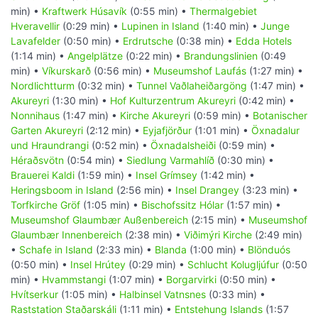
min) •
Kraftwerk Húsavík
(0:55 min) •
Thermalgebiet
Hveravellir
(0:29 min) •
Lupinen in Island
(1:40 min) •
Junge
Lavafelder
(0:50 min) •
Erdrutsche
(0:38 min) •
Edda Hotels
(1:14 min) •
Angelplätze
(0:22 min) •
Brandungslinien
(0:49
min) •
Víkurskarð
(0:56 min) •
Museumshof Laufás
(1:27 min) •
Nordlichtturm
(0:32 min) •
Tunnel Vaðlaheiðargöng
(1:47 min) •
Akureyri
(1:30 min) •
Hof Kulturzentrum Akureyri
(0:42 min) •
Nonnihaus
(1:47 min) •
Kirche Akureyri
(0:59 min) •
Botanischer
Garten Akureyri
(2:12 min) •
Eyjafjörður
(1:01 min) •
Öxnadalur
und Hraundrangi
(0:52 min) •
Öxnadalsheiði
(0:59 min) •
Héraðsvötn
(0:54 min) •
Siedlung Varmahlíð
(0:30 min) •
Brauerei Kaldi
(1:59 min) •
Insel Grímsey
(1:42 min) •
Heringsboom in Island
(2:56 min) •
Insel Drangey
(3:23 min) •
Torfkirche Gröf
(1:05 min) •
Bischofssitz Hólar
(1:57 min) •
Museumshof Glaumbær Außenbereich
(2:15 min) •
Museumshof
Glaumbær Innenbereich
(2:38 min) •
Viðimýri Kirche
(2:49 min)
•
Schafe in Island
(2:33 min) •
Blanda
(1:00 min) •
Blönduós
(0:50 min) •
Insel Hrútey
(0:29 min) •
Schlucht Kolugljúfur
(0:50
min) •
Hvammstangi
(1:07 min) •
Borgarvirki
(0:50 min) •
Hvítserkur
(1:05 min) •
Halbinsel Vatnsnes
(0:33 min) •
Raststation Staðarskáli
(1:11 min) •
Entstehung Islands
(1:57