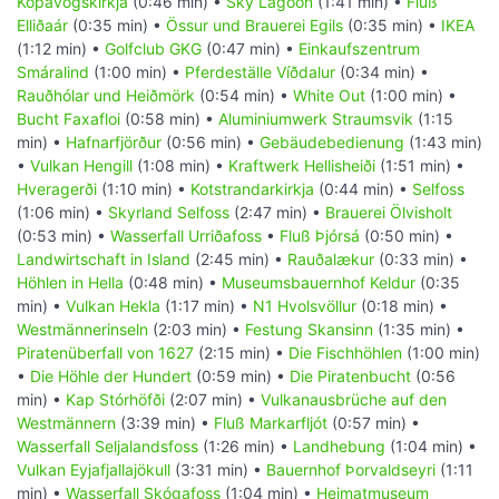
Kópavogskirkja
(0:46 min) •
Sky Lagoon
(1:41 min) •
Fluß
Elliðaár
(0:35 min) •
Össur und Brauerei Egils
(0:35 min) •
IKEA
(1:12 min) •
Golfclub GKG
(0:47 min) •
Einkaufszentrum
Smáralind
(1:00 min) •
Pferdeställe Víðdalur
(0:34 min) •
Rauðhólar und Heiðmörk
(0:54 min) •
White Out
(1:00 min) •
Bucht Faxafloi
(0:58 min) •
Aluminiumwerk Straumsvik
(1:15
min) •
Hafnarfjörður
(0:56 min) •
Gebäudebedienung
(1:43 min)
•
Vulkan Hengill
(1:08 min) •
Kraftwerk Hellisheiði
(1:51 min) •
Hveragerði
(1:10 min) •
Kotstrandarkirkja
(0:44 min) •
Selfoss
(1:06 min) •
Skyrland Selfoss
(2:47 min) •
Brauerei Ölvisholt
(0:53 min) •
Wasserfall Urriðafoss
•
Fluß Þjórsá
(0:50 min) •
Landwirtschaft in Island
(2:45 min) •
Rauðalækur
(0:33 min) •
Höhlen in Hella
(0:48 min) •
Museumsbauernhof Keldur
(0:35
min) •
Vulkan Hekla
(1:17 min) •
N1 Hvolsvöllur
(0:18 min) •
Westmännerinseln
(2:03 min) •
Festung Skansinn
(1:35 min) •
Piratenüberfall von 1627
(2:15 min) •
Die Fischhöhlen
(1:00 min)
•
Die Höhle der Hundert
(0:59 min) •
Die Piratenbucht
(0:56
min) •
Kap Stórhöfði
(2:07 min) •
Vulkanausbrüche auf den
Westmännern
(3:39 min) •
Fluß Markarfljót
(0:57 min) •
Wasserfall Seljalandsfoss
(1:26 min) •
Landhebung
(1:04 min) •
Vulkan Eyjafjallajökull
(3:31 min) •
Bauernhof Þorvaldseyri
(1:11
min) •
Wasserfall Skógafoss
(1:04 min) •
Heimatmuseum