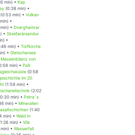
6 min) •
Kap
ey
(0:38 min) •
(0:53 min) •
Vulkan
min) •
 min) •
Dverghamrar
) •
Skeiðarársandur
n) •
:46 min) •
Torfkirche
in) •
Gletschersee
•
Massenbilanz von
0:56 min) •
Paß
sgleichsküste
(0:58
geschichte im 20.
ht
(1:59 min) •
ischereitechnik
(2:02
0:30 min) •
Petra´s
46 min) •
Mineralien
asaltschichten
(1:40
4 min) •
Wald in
1:26 min) •
Vök
 min) •
Wasserfall
rücke
(0:35 min) •