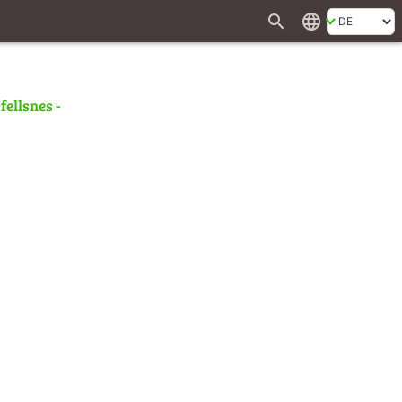
search
language
fellsnes -