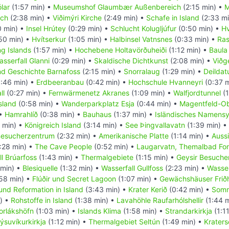
lar
(1:57 min) •
Museumshof Glaumbær Außenbereich
(2:15 min) •
M
ich
(2:38 min) •
Viðimýri Kirche
(2:49 min) •
Schafe in Island
(2:33 mi
 min) •
Insel Hrútey
(0:29 min) •
Schlucht Kolugljúfur
(0:50 min) •
H
50 min) •
Hvítserkur
(1:05 min) •
Halbinsel Vatnsnes
(0:33 min) •
Ras
g Islands
(1:57 min) •
Hochebene Holtavörðuheiði
(1:12 min) •
Baula
sserfall Glanni
(0:29 min) •
Skaldische Dichtkunst
(2:08 min) •
Viðg
nd Geschichte Barnafoss
(2:15 min) •
Snorralaug
(1:29 min) •
Deilda
:46 min) •
Erdbeeranbau
(0:42 min) •
Hochschule Hvanneyri
(0:37 m
ll
(0:27 min) •
Fernwärmenetz Akranes
(1:09 min) •
Walfjordtunnel
(1
sland
(0:58 min) •
Wanderparkplatz Esja
(0:44 min) •
Magentfeld-Ob
 •
Hamrahlíð
(0:38 min) •
Bauhaus
(1:37 min) •
Isländisches Namens
 min) •
Königreich Island
(3:14 min) •
See Þingvallavatn
(1:39 min) •
 Besucherzentrum
(2:32 min) •
Amerikanische Platte
(1:14 min) •
Auss
:28 min) •
The Cave People
(0:52 min) •
Laugarvatn, Themalbad Fon
l Brúarfoss
(1:43 min) •
Thermalgebiete
(1:15 min) •
Geysir Besuche
 min) •
Blesiquelle
(1:32 min) •
Wasserfall Gullfoss
(2:23 min) •
Wasser
58 min) •
Flúðir und Secret Lagoon
(1:07 min) •
Gewächshäuser Frið
 und Reformation in Island
(3:43 min) •
Krater Kerið
(0:42 min) •
Somm
) •
Rohstoffe in Island
(1:38 min) •
Lavahöhle Raufarhólshellir
(1:44 
orlákshöfn
(1:03 min) •
Islands Klima
(1:58 min) •
Strandarkirkja
(1:1
ýsuvíkurkirkja
(1:12 min) •
Thermalgebiet Seltún
(1:49 min) •
Krater