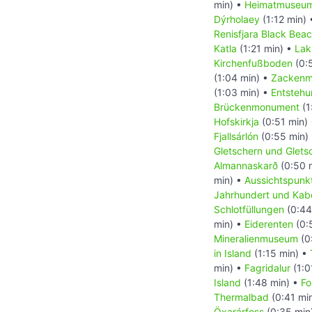
min) •
Heimatmuseum
Dýrholaey
(1:12 min)
Renisfjara Black Bea
Katla
(1:21 min) •
Lak
Kirchenfußboden
(0:
(1:04 min) •
Zackenm
(1:03 min) •
Entstehu
Brückenmonument
(1
Hofskirkja
(0:51 min)
Fjallsárlón
(0:55 min)
Gletschern und Glets
Almannaskarð
(0:50 
min) •
Aussichtspunkt
Jahrhundert und Kabe
Schlotfüllungen
(0:44
min) •
Eiderenten
(0:
Mineralienmuseum
(0
in Island
(1:15 min) •
min) •
Fagridalur
(1:0
Island
(1:48 min) •
Fo
Thermalbad
(0:41 mi
Öxarárfoss
(0:35 min