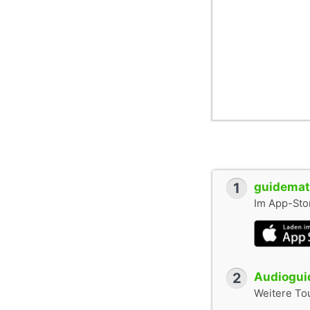
1
guidemate
Im App-Stor
2
Audioguid
Weitere To