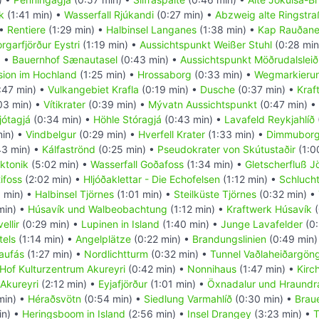
k
(1:41 min) •
Wasserfall Rjúkandi
(0:27 min) •
Abzweig alte Ringstr
 •
Rentiere
(1:29 min) •
Halbinsel Langanes
(1:38 min) •
Kap Rauðan
rgarfjörður Eystri
(1:19 min) •
Aussichtspunkt Weißer Stuhl
(0:28 min
) •
Bauernhof Sænautasel
(0:43 min) •
Aussichtspunkt Möðrudalsleið
sion im Hochland
(1:25 min) •
Hrossaborg
(0:33 min) •
Wegmarkieru
:47 min) •
Vulkangebiet Krafla
(0:19 min) •
Dusche
(0:37 min) •
Kraf
03 min) •
Vítikrater
(0:39 min) •
Mývatn Aussichtspunkt
(0:47 min) •
jótagjá
(0:34 min) •
Höhle Stóragjá
(0:43 min) •
Lavafeld Reykjahlíð
min) •
Vindbelgur
(0:29 min) •
Hverfell Krater
(1:33 min) •
Dimmuborg
43 min) •
Kálfaströnd
(0:25 min) •
Pseudokrater von Skútustaðir
(1:0
ektonik
(5:02 min) •
Wasserfall Goðafoss
(1:34 min) •
Gletscherfluß J
ifoss
(2:02 min) •
Hljóðaklettar - Die Echofelsen
(1:12 min) •
Schlucht
 min) •
Halbinsel Tjörnes
(1:01 min) •
Steilküste Tjörnes
(0:32 min) •
min) •
Húsavík und Walbeobachtung
(1:12 min) •
Kraftwerk Húsavík
(
ellir
(0:29 min) •
Lupinen in Island
(1:40 min) •
Junge Lavafelder
(0:
tels
(1:14 min) •
Angelplätze
(0:22 min) •
Brandungslinien
(0:49 min)
aufás
(1:27 min) •
Nordlichtturm
(0:32 min) •
Tunnel Vaðlaheiðargön
Hof Kulturzentrum Akureyri
(0:42 min) •
Nonnihaus
(1:47 min) •
Kirc
Akureyri
(2:12 min) •
Eyjafjörður
(1:01 min) •
Öxnadalur und Hraundr
min) •
Héraðsvötn
(0:54 min) •
Siedlung Varmahlíð
(0:30 min) •
Braue
in) •
Heringsboom in Island
(2:56 min) •
Insel Drangey
(3:23 min) •
T