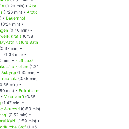
aße
(0:29 min) •
Alte
es
(1:26 min) •
Arctic
) •
Bauernhof
(0:24 min) •
ngen
(0:40 min) •
twerk Krafla
(0:58
Mývatn Nature Bath
(0:37 min) •
ir
(1:38 min) •
0 min) •
Fluß Laxá
ökulsá á Fjöllum
(1:24
 Ásbyrgi
(1:32 min) •
Treibholz
(0:55 min)
0:55 min) •
50 min) •
Erdrutsche
 •
Víkurskarð
(0:56
g
(1:47 min) •
he Akureyri
(0:59 min)
angi
(0:52 min) •
rei Kaldi
(1:59 min) •
orfkirche Gröf
(1:05