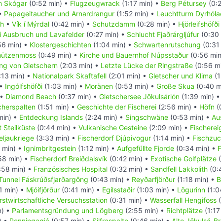
 Skógar
(0:52 min) •
Flugzeugwrack
(1:17 min) •
Berg Pétursey
(0:2
 •
Papageitaucher und Arnardrangur
(1:52 min) •
Leuchtturm Dyrhóla
ch
•
Vík í Mýrdal
(0:42 min) •
Schutzdamm
(0:28 min) •
Hjörleifshöfði
i Ausbruch und Lavafelder
(0:27 min) •
Schlucht Fjaðrárgljúfur
(0:30 
56 min) •
Klostergeschichten
(1:04 min) •
Schwartenrutschung
(0:31
ützenmoss
(0:49 min) •
Kirche und Bauernhof Núpsstaður
(0:56 min
ng von Gletschern
(2:03 min) •
Letzte Lücke der Ringstraße
(0:56 mi
:13 min) •
Nationalpark Skaftafell
(2:01 min) •
Gletscher und Klima
(1
 •
Ingólfshöfði
(1:03 min) •
Moränen
(0:53 min) •
Große Skua
(0:40 m
 •
Diamond Beach
(0:37 min) •
Gletschersee Jökulsárlón
(1:39 min) 
cherspalten
(1:51 min) •
Geschichte der Fischerei
(2:56 min) •
Höfn
(
min) •
Entdeckung Islands
(2:24 min) •
Singschwäne
(0:53 min) •
Au
 Steilküste
(0:44 min) •
Vulkanische Gesteine
(2:09 min) •
Fischerei
ljaukriege
(3:33 min) •
Fischerdorf Djúpivogur
(1:14 min) •
Fischzuc
 min) •
Ignimbritgestein
(1:12 min) •
Aufgefüllte Fjorde
(0:34 min) •
F
58 min) •
Fischerdorf Breiðdalsvík
(0:42 min) •
Exotische Golfplätze
(
:58 min) •
Französisches Hospital
(0:32 min) •
Sandfell Lakkolith
(0:
Tunnel Fáskrúðsfjarðargöng
(0:43 min) •
Reyðarfjörður
(1:18 min) •
B
1 min) •
Mjóifjörður
(0:41 min) •
Egilsstaðir
(1:03 min) •
Lögurinn
(1:0
rstwirtschaftliche Versuchsstation
(0:31 min) •
Wasserfall Hengifoss
(
n) •
Parlamentsgründung und Lögberg
(2:55 min) •
Richtplätze
(1:17
) •
Penningagjá
(0:57 min) •
Silfraspalte
(0:46 min) •
Alte Jökulsá-B