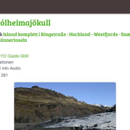
Sólheimajökull
lk
Island komplett | Ringstraße - Hochland - Westfjorde - Snæ
männerinseln
YO-Guide GbR
ationen
 min Audio
281