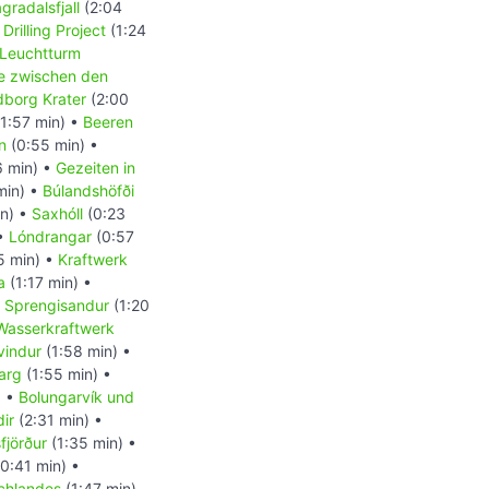
radalsfjall
(2:04
Drilling Project
(1:24
Leuchtturm
e zwischen den
dborg Krater
(2:00
1:57 min) •
Beeren
n
(0:55 min) •
6 min) •
Gezeiten in
min) •
Búlandshöfði
in) •
Saxhóll
(0:23
 •
Lóndrangar
(0:57
5 min) •
Kraftwerk
a
(1:17 min) •
 Sprengisandur
(1:20
Wasserkraftwerk
yvindur
(1:58 min) •
arg
(1:55 min) •
) •
Bolungarvík und
ir
(2:31 min) •
fjörður
(1:35 min) •
0:41 min) •
chlandes
(1:47 min)