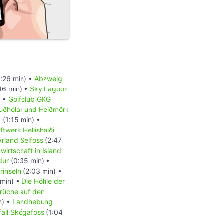
:26 min) •
Abzweig
46 min) •
Sky Lagoon
) •
Golfclub GKG
uðhólar und Heiðmörk
k
(1:15 min) •
ftwerk Hellisheiði
rland Selfoss
(2:47
wirtschaft in Island
dur
(0:35 min) •
inseln
(2:03 min) •
 min) •
Die Höhle der
rüche auf den
n) •
Landhebung
all Skógafoss
(1:04