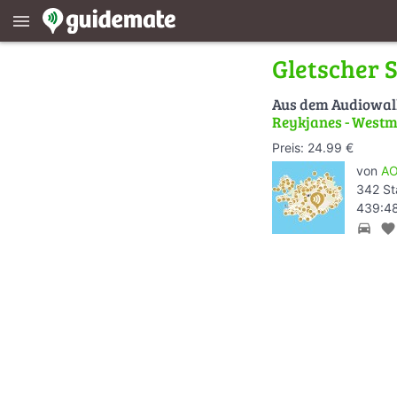
menu
Gletscher 
Aus dem Audiowa
Reykjanes - West
Preis: 24.99 €
von
AO
342 St
439:48
directions_car
favorite