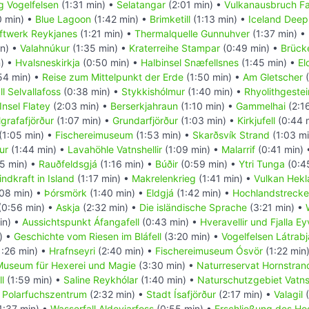
g Vogelfelsen
(1:31 min) •
Selatangar
(2:01 min) •
Vulkanausbruch Fag
0 min) •
Blue Lagoon
(1:42 min) •
Brimketill
(1:13 min) •
Iceland Deep 
ftwerk Reykjanes
(1:21 min) •
Thermalquelle Gunnuhver
(1:37 min) •
in) •
Valahnúkur
(1:35 min) •
Kraterreihe Stampar
(0:49 min) •
Brück
n) •
Hvalsneskirkja
(0:50 min) •
Halbinsel Snæfellsnes
(1:45 min) •
El
54 min) •
Reise zum Mittelpunkt der Erde
(1:50 min) •
Am Gletscher
(
l Selvallafoss
(0:38 min) •
Stykkishólmur
(1:40 min) •
Rhyolithgestei
Insel Flatey
(2:03 min) •
Berserkjahraun
(1:10 min) •
Gammelhai
(2:1
lgrafafjörður
(1:07 min) •
Grundarfjörður
(1:03 min) •
Kirkjufell
(0:44 
(1:05 min) •
Fischereimuseum
(1:53 min) •
Skarðsvík Strand
(1:03 m
ur
(1:44 min) •
Lavahöhle Vatnshellir
(1:09 min) •
Malarrif
(0:41 min)
5 min) •
Rauðfeldsgjá
(1:16 min) •
Búðir
(0:59 min) •
Ytri Tunga
(0:4
ndkraft in Island
(1:17 min) •
Makrelenkrieg
(1:41 min) •
Vulkan Hekl
08 min) •
Þórsmörk
(1:40 min) •
Eldgjá
(1:42 min) •
Hochlandstrecke
(0:56 min) •
Askja
(2:32 min) •
Die isländische Sprache
(3:21 min) •
in) •
Aussichtspunkt Áfangafell
(0:43 min) •
Hveravellir und Fjalla E
) •
Geschichte vom Riesen im Bláfell
(3:20 min) •
Vogelfelsen Látrabj
1:26 min) •
Hrafnseyri
(2:40 min) •
Fischereimuseum Ósvör
(1:22 min
Museum für Hexerei und Magie
(3:30 min) •
Naturreservat Hornstrand
l
(1:59 min) •
Saline Reykhólar
(1:40 min) •
Naturschutzgebiet Vatns
•
Polarfuchszentrum
(2:32 min) •
Stadt Ísafjörður
(2:17 min) •
Valagil
(
1:37 min) •
Wasserfall Aldeyjarfoss
(0:55 min) •
Erschließung des Ho