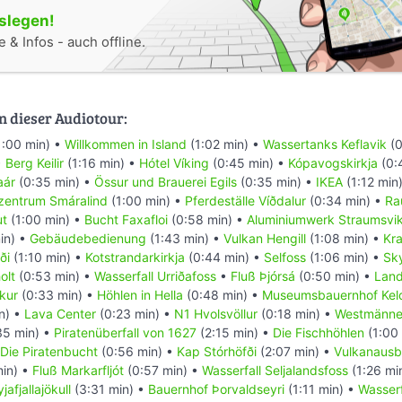
oslegen!
 & Infos - auch offline.
n dieser Audiotour:
1:00 min) •
Willkommen in Island
(1:02 min) •
Wassertanks Keflavik
(0
•
Berg Keilir
(1:16 min) •
Hótel Víking
(0:45 min) •
Kópavogskirkja
(0:
aár
(0:35 min) •
Össur und Brauerei Egils
(0:35 min) •
IKEA
(1:12 min
zentrum Smáralind
(1:00 min) •
Pferdeställe Víðdalur
(0:34 min) •
Ra
ut
(1:00 min) •
Bucht Faxafloi
(0:58 min) •
Aluminiumwerk Straumsvi
in) •
Gebäudebedienung
(1:43 min) •
Vulkan Hengill
(1:08 min) •
Kra
ði
(1:10 min) •
Kotstrandarkirkja
(0:44 min) •
Selfoss
(1:06 min) •
Sky
olt
(0:53 min) •
Wasserfall Urriðafoss
•
Fluß Þjórsá
(0:50 min) •
Land
kur
(0:33 min) •
Höhlen in Hella
(0:48 min) •
Museumsbauernhof Kel
n) •
Lava Center
(0:23 min) •
N1 Hvolsvöllur
(0:18 min) •
Westmänner
35 min) •
Piratenüberfall von 1627
(2:15 min) •
Die Fischhöhlen
(1:00
Die Piratenbucht
(0:56 min) •
Kap Stórhöfði
(2:07 min) •
Vulkanausb
in) •
Fluß Markarfljót
(0:57 min) •
Wasserfall Seljalandsfoss
(1:26 mi
jafjallajökull
(3:31 min) •
Bauernhof Þorvaldseyri
(1:11 min) •
Wasserf