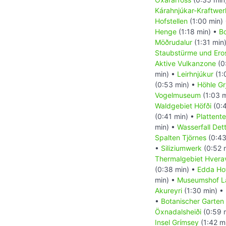
Kárahnjúkar-Kraftwer
Hofstellen
(1:00 min)
Henge
(1:18 min) •
Bo
Möðrudalur
(1:31 min
Staubstürme und Ero
Aktive Vulkanzone
(0
min) •
Leirhnjúkur
(1:
(0:53 min) •
Höhle Gr
Vogelmuseum
(1:03 
Waldgebiet Höfði
(0:
(0:41 min) •
Plattent
min) •
Wasserfall Dett
Spalten Tjörnes
(0:43
•
Siliziumwerk
(0:52 
Thermalgebiet Hverav
(0:38 min) •
Edda Ho
min) •
Museumshof L
Akureyri
(1:30 min) •
•
Botanischer Garten 
Öxnadalsheiði
(0:59 
Insel Grímsey
(1:42 m