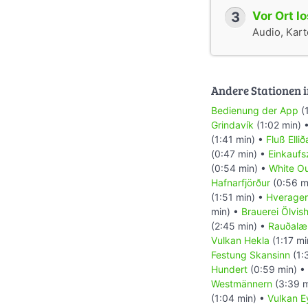
3
Vor Ort l
Audio, Karte
Andere Stationen i
Bedienung der App
(
Grindavík
(1:02 min) 
(1:41 min) •
Fluß Ellið
(0:47 min) •
Einkaufs
(0:54 min) •
White O
Hafnarfjörður
(0:56 m
(1:51 min) •
Hverager
min) •
Brauerei Ölvish
(2:45 min) •
Rauðalæ
Vulkan Hekla
(1:17 mi
Festung Skansinn
(1:
Hundert
(0:59 min) •
Westmännern
(3:39 m
(1:04 min) •
Vulkan Ey