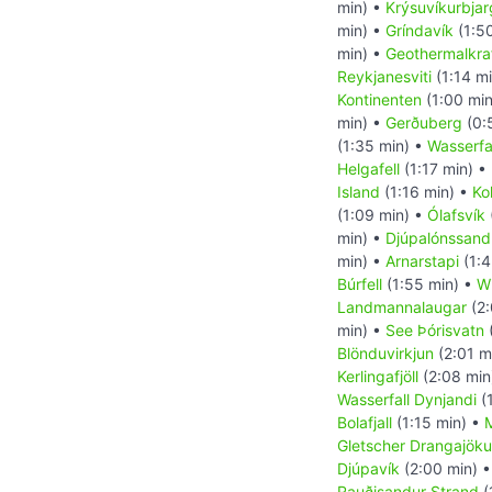
min) •
Krýsuvíkurbjar
min) •
Gríndavík
(1:5
min) •
Geothermalkra
Reykjanesviti
(1:14 m
Kontinenten
(1:00 mi
min) •
Gerðuberg
(0:
(1:35 min) •
Wasserfal
Helgafell
(1:17 min) •
Island
(1:16 min) •
Ko
(1:09 min) •
Ólafsvík
min) •
Djúpalónssand
min) •
Arnarstapi
(1:4
Búrfell
(1:55 min) •
Wi
Landmannalaugar
(2:
min) •
See Þórisvatn
Blönduvirkjun
(2:01 m
Kerlingafjöll
(2:08 min
Wasserfall Dynjandi
(
Bolafjall
(1:15 min) •
Gletscher Drangajökul
Djúpavík
(2:00 min) 
Rauðisandur Strand
(