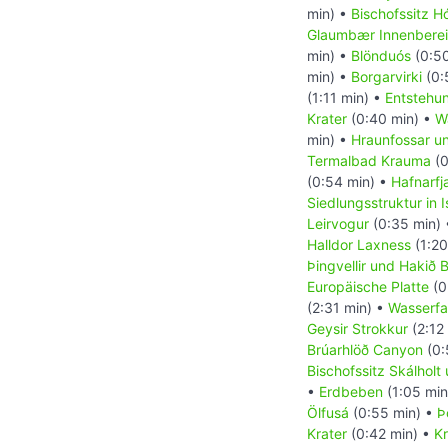
min) •
Bischofssitz Hó
Glaumbær Innenbere
min) •
Blönduós
(0:50
min) •
Borgarvirki
(0:
(1:11 min) •
Entstehun
Krater
(0:40 min) •
Wa
min) •
Hraunfossar u
Termalbad Krauma
(0
(0:54 min) •
Hafnarfja
Siedlungsstruktur in I
Leirvogur
(0:35 min)
Halldor Laxness
(1:20
Þingvellir und Hakið
Europäische Platte
(0
(2:31 min) •
Wasserfal
Geysir Strokkur
(2:12
Brúarhlöð Canyon
(0:
Bischofssitz Skálholt
•
Erdbeben
(1:05 min
Ölfusá
(0:55 min) •
Þ
Krater
(0:42 min) •
Kr