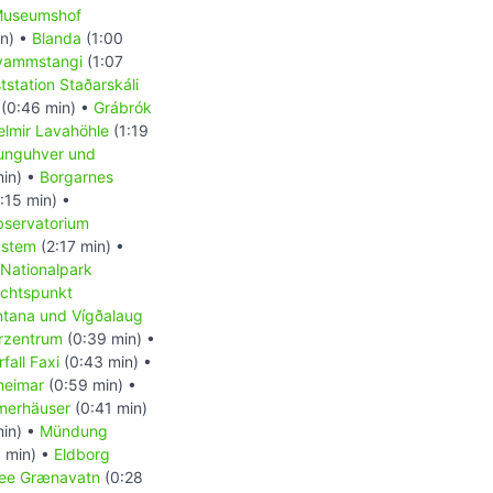
useumshof
n) •
Blanda
(1:00
vammstangi
(1:07
tstation Staðarskáli
(0:46 min) •
Grábrók
elmir Lavahöhle
(1:19
tunguhver und
in) •
Borgarnes
:15 min) •
servatorium
ystem
(2:17 min) •
Nationalpark
ichtspunkt
tana und Vígðalaug
rzentrum
(0:39 min) •
fall Faxi
(0:43 min) •
heimar
(0:59 min) •
erhäuser
(0:41 min)
min) •
Mündung
1 min) •
Eldborg
see Grænavatn
(0:28