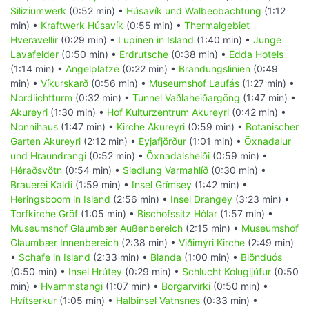
Siliziumwerk
(0:52 min) •
Húsavík und Walbeobachtung
(1:12
min) •
Kraftwerk Húsavík
(0:55 min) •
Thermalgebiet
Hveravellir
(0:29 min) •
Lupinen in Island
(1:40 min) •
Junge
Lavafelder
(0:50 min) •
Erdrutsche
(0:38 min) •
Edda Hotels
(1:14 min) •
Angelplätze
(0:22 min) •
Brandungslinien
(0:49
min) •
Víkurskarð
(0:56 min) •
Museumshof Laufás
(1:27 min) •
Nordlichtturm
(0:32 min) •
Tunnel Vaðlaheiðargöng
(1:47 min) •
Akureyri
(1:30 min) •
Hof Kulturzentrum Akureyri
(0:42 min) •
Nonnihaus
(1:47 min) •
Kirche Akureyri
(0:59 min) •
Botanischer
Garten Akureyri
(2:12 min) •
Eyjafjörður
(1:01 min) •
Öxnadalur
und Hraundrangi
(0:52 min) •
Öxnadalsheiði
(0:59 min) •
Héraðsvötn
(0:54 min) •
Siedlung Varmahlíð
(0:30 min) •
Brauerei Kaldi
(1:59 min) •
Insel Grímsey
(1:42 min) •
Heringsboom in Island
(2:56 min) •
Insel Drangey
(3:23 min) •
Torfkirche Gröf
(1:05 min) •
Bischofssitz Hólar
(1:57 min) •
Museumshof Glaumbær Außenbereich
(2:15 min) •
Museumshof
Glaumbær Innenbereich
(2:38 min) •
Viðimýri Kirche
(2:49 min)
•
Schafe in Island
(2:33 min) •
Blanda
(1:00 min) •
Blönduós
(0:50 min) •
Insel Hrútey
(0:29 min) •
Schlucht Kolugljúfur
(0:50
min) •
Hvammstangi
(1:07 min) •
Borgarvirki
(0:50 min) •
Hvítserkur
(1:05 min) •
Halbinsel Vatnsnes
(0:33 min) •