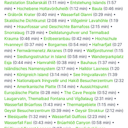
Raststation Staðarskáli
(1:11 min) •
Entstehung Islands
(1:57
min) •
Hochebene Holtavörðuheiði
(1:12 min) •
Baula
(0:46 min)
•
Grábrók Krater
(0:40 min) •
Wasserfall Glanni
(0:29 min) •
Skaldische Dichtkunst
(2:08 min) •
Viðgelmir Lavahöhle
(1:19
min) •
Hraunfossar und Geschichte Barnafoss
(2:15 min) •
Snorralaug
(1:29 min) •
Deildatunguhver und Termalbad
Krauma
(0:46 min) •
Erdbeeranbau
(0:42 min) •
Hochschule
Hvanneyri
(0:37 min) •
Borgarnes
(0:54 min) •
Hafnarfjall
(0:27
min) •
Fernwärmenetz Akranes
(1:09 min) •
Walfjordtunnel
(1:15
min) •
Siedlungsstruktur in Island
(0:58 min) •
Wanderparkplatz
Esja
(0:44 min) •
Hamrahlíð
(0:38 min) •
Bauhaus
(1:37 min) •
Isländisches Namensystem
(2:17 min) •
Halldor Laxness
(1:20
min) •
Königreich Island
(3:14 min) •
See Þingvallavatn
(1:39
min) •
Nationalpark Þingvellir und Hakið Besucherzentrum
(2:32
min) •
Amerikanische Platte
(1:14 min) •
Aussichtspunkt
Europäische Platte
(0:28 min) •
The Cave People
(0:52 min) •
Laugarvatn, Themalbad Fontana und Vígðalaug
(2:31 min) •
Wasserfall Brúarfoss
(1:43 min) •
Thermalgebiete
(1:15 min) •
Geysir Besucherzentrum
(0:39 min) •
Geysir Strokkur
(2:12 min)
•
Blesiquelle
(1:32 min) •
Wasserfall Gullfoss
(2:23 min) •
Wasserfall Faxi
(0:43 min) •
Brúarhlöð Canyon
(0:58 min) •