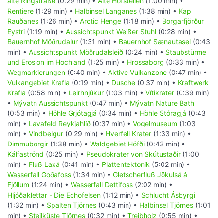
alte Ringstraße
(0:29 min) •
Alte Hofstellen
(1:00 min) •
Rentiere
(1:29 min) •
Halbinsel Langanes
(1:38 min) •
Kap
Rauðanes
(1:26 min) •
Arctic Henge
(1:18 min) •
Borgarfjörður
Eystri
(1:19 min) •
Aussichtspunkt Weißer Stuhl
(0:28 min) •
Bauernhof Möðrudalur
(1:31 min) •
Bauernhof Sænautasel
(0:43
min) •
Aussichtspunkt Möðrudalsleið
(0:24 min) •
Staubstürme
und Erosion im Hochland
(1:25 min) •
Hrossaborg
(0:33 min) •
Wegmarkierungen
(0:40 min) •
Aktive Vulkanzone
(0:47 min) •
Vulkangebiet Krafla
(0:19 min) •
Dusche
(0:37 min) •
Kraftwerk
Krafla
(0:58 min) •
Leirhnjúkur
(1:03 min) •
Vítikrater
(0:39 min)
•
Mývatn Aussichtspunkt
(0:47 min) •
Mývatn Nature Bath
(0:53 min) •
Höhle Grjótagjá
(0:34 min) •
Höhle Stóragjá
(0:43
min) •
Lavafeld Reykjahlíð
(0:37 min) •
Vogelmuseum
(1:03
min) •
Vindbelgur
(0:29 min) •
Hverfell Krater
(1:33 min) •
Dimmuborgir
(1:38 min) •
Waldgebiet Höfði
(0:43 min) •
Kálfaströnd
(0:25 min) •
Pseudokrater von Skútustaðir
(1:00
min) •
Fluß Laxá
(0:41 min) •
Plattentektonik
(5:02 min) •
Wasserfall Goðafoss
(1:34 min) •
Gletscherfluß Jökulsá á
Fjöllum
(1:24 min) •
Wasserfall Dettifoss
(2:02 min) •
Hljóðaklettar - Die Echofelsen
(1:12 min) •
Schlucht Ásbyrgi
(1:32 min) •
Spalten Tjörnes
(0:43 min) •
Halbinsel Tjörnes
(1:01
min) •
Steilküste Tjörnes
(0:32 min) •
Treibholz
(0:55 min) •