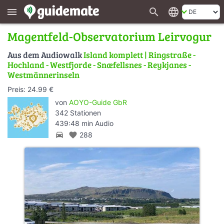
search
language
menu
Magentfeld-Observatorium Leirvogur
Aus dem Audiowalk
Island komplett | Ringstraße -
Hochland - Westfjorde - Snæfellsnes - Reykjanes -
Westmännerinseln
Preis: 24.99 €
von
AOYO-Guide GbR
342 Stationen
439:48 min Audio
directions_car
favorite
288