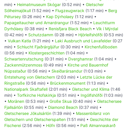
min) •
Heimatmuseum Skógar
(0:52 min) •
Gletscher
Sólheimajökull
(1:52 min) •
Flugzeugwrack
(1:17 min) •
Berg
Pétursey
(0:26 min) •
Kap Dýrholaey
(1:12 min) •
Papageitaucher und Arnardrangur
(1:52 min) •
Leuchtturm
Dyrhólaey
(0:38 min) •
Renisfjara Black Beach
•
Vík í Mýrdal
(0:42 min) •
Schutzdamm
(0:28 min) •
Hjörleifshöfði
(0:53 min)
•
Vulkan Katla
(1:21 min) •
Laki Ausbruch und Lavafelder
(0:27
min) •
Schlucht Fjaðrárgljúfur
(0:30 min) •
Kirchenfußboden
(0:56 min) •
Klostergeschichten
(1:04 min) •
Schwartenrutschung
(0:31 min) •
Dverghamrar
(1:04 min) •
Zackenmützenmoss
(0:49 min) •
Kirche und Bauernhof
Núpsstaður
(0:56 min) •
Skeiðarársandur
(1:03 min) •
Entstehung von Gletschern
(2:03 min) •
Letzte Lücke der
Ringstraße
(0:56 min) •
Brückenmonument
(1:13 min) •
Nationalpark Skaftafell
(2:01 min) •
Gletscher und Klima
(1:46
min) •
Torfkirche Hofskirkja
(0:51 min) •
Ingólfshöfði
(1:03 min)
•
Moränen
(0:53 min) •
Große Skua
(0:40 min) •
Gletschersee
Fjallsárlón
(0:55 min) •
Diamond Beach
(0:37 min) •
Gletschersee Jökulsárlón
(1:39 min) •
Massenbilanz von
Gletschern und Gletscherspalten
(1:51 min) •
Geschichte der
Fischerei
(2:56 min) •
Höfn
(0:56 min) •
Paß Almannaskarð