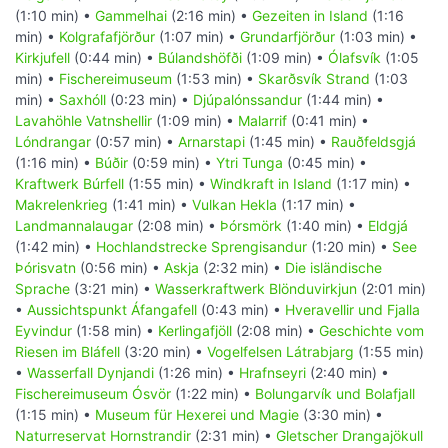
(1:10 min) •
Gammelhai
(2:16 min) •
Gezeiten in Island
(1:16
min) •
Kolgrafafjörður
(1:07 min) •
Grundarfjörður
(1:03 min) •
Kirkjufell
(0:44 min) •
Búlandshöfði
(1:09 min) •
Ólafsvík
(1:05
min) •
Fischereimuseum
(1:53 min) •
Skarðsvík Strand
(1:03
min) •
Saxhóll
(0:23 min) •
Djúpalónssandur
(1:44 min) •
Lavahöhle Vatnshellir
(1:09 min) •
Malarrif
(0:41 min) •
Lóndrangar
(0:57 min) •
Arnarstapi
(1:45 min) •
Rauðfeldsgjá
(1:16 min) •
Búðir
(0:59 min) •
Ytri Tunga
(0:45 min) •
Kraftwerk Búrfell
(1:55 min) •
Windkraft in Island
(1:17 min) •
Makrelenkrieg
(1:41 min) •
Vulkan Hekla
(1:17 min) •
Landmannalaugar
(2:08 min) •
Þórsmörk
(1:40 min) •
Eldgjá
(1:42 min) •
Hochlandstrecke Sprengisandur
(1:20 min) •
See
Þórisvatn
(0:56 min) •
Askja
(2:32 min) •
Die isländische
Sprache
(3:21 min) •
Wasserkraftwerk Blönduvirkjun
(2:01 min)
•
Aussichtspunkt Áfangafell
(0:43 min) •
Hveravellir und Fjalla
Eyvindur
(1:58 min) •
Kerlingafjöll
(2:08 min) •
Geschichte vom
Riesen im Bláfell
(3:20 min) •
Vogelfelsen Látrabjarg
(1:55 min)
•
Wasserfall Dynjandi
(1:26 min) •
Hrafnseyri
(2:40 min) •
Fischereimuseum Ósvör
(1:22 min) •
Bolungarvík und Bolafjall
(1:15 min) •
Museum für Hexerei und Magie
(3:30 min) •
Naturreservat Hornstrandir
(2:31 min) •
Gletscher Drangajökull