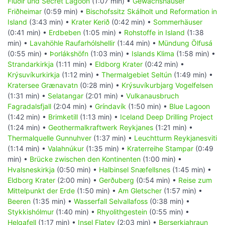
Flúðir und Secret Lagoon
(1:07 min) •
Gewächshäuser
Friðheimar
(0:59 min) •
Bischofssitz Skálholt und Reformation in
Island
(3:43 min) •
Krater Kerið
(0:42 min) •
Sommerhäuser
(0:41 min) •
Erdbeben
(1:05 min) •
Rohstoffe in Island
(1:38
min) •
Lavahöhle Raufarhólshellir
(1:44 min) •
Mündung Ölfusá
(0:55 min) •
Þorlákshöfn
(1:03 min) •
Islands Klima
(1:58 min) •
Strandarkirkja
(1:11 min) •
Eldborg Krater
(0:42 min) •
Krýsuvíkurkirkja
(1:12 min) •
Thermalgebiet Seltún
(1:49 min) •
Kratersee Grænavatn
(0:28 min) •
Krýsuvíkurbjarg Vogelfelsen
(1:31 min) •
Selatangar
(2:01 min) •
Vulkanausbruch
Fagradalsfjall
(2:04 min) •
Gríndavík
(1:50 min) •
Blue Lagoon
(1:42 min) •
Brimketill
(1:13 min) •
Iceland Deep Drilling Project
(1:24 min) •
Geothermalkraftwerk Reykjanes
(1:21 min) •
Thermalquelle Gunnuhver
(1:37 min) •
Leuchtturm Reykjanesviti
(1:14 min) •
Valahnúkur
(1:35 min) •
Kraterreihe Stampar
(0:49
min) •
Brücke zwischen den Kontinenten
(1:00 min) •
Hvalsneskirkja
(0:50 min) •
Halbinsel Snæfellsnes
(1:45 min) •
Eldborg Krater
(2:00 min) •
Gerðuberg
(0:54 min) •
Reise zum
Mittelpunkt der Erde
(1:50 min) •
Am Gletscher
(1:57 min) •
Beeren
(1:35 min) •
Wasserfall Selvallafoss
(0:38 min) •
Stykkishólmur
(1:40 min) •
Rhyolithgestein
(0:55 min) •
Helgafell
(1:17 min) •
Insel Flatey
(2:03 min) •
Berserkjahraun