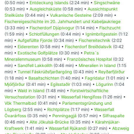
(0:50 min) •
Entdeckung Islands
(2:24 min) •
Singschwäne
(0:53 min) •
Ausgleichsküste
(0:58 min) •
Aussichtspunkt
Steilküste
(0:44 min) •
Vulkanische Gesteine
(2:09 min) •
Fischereigeschichte im 20. Jahrhundert und Kabeljaukriege
(3:33 min) •
Fischerdorf Djúpivogur
(1:14 min) •
Fischzucht
(1:59 min) •
Schlotfüllungen
(0:44 min) •
Ignimbritgestein
(1:12
min) •
Aufgefüllte Fjorde
(0:34 min) •
Fischereitechnik
(2:02
min) •
Eiderenten
(0:58 min) •
Fischerdorf Breiðdalsvík
(0:42
min) •
Exotische Golfplätze
(0:30 min) •
Petra´s
Mineralienmuseum
(0:58 min) •
Französisches Hospital
(0:32
min) •
Sandfell Lakkolith
(0:46 min) •
Mineralien in Island
(1:15
min) •
Tunnel Fáskrúðsfjarðargöng
(0:43 min) •
Reyðarfjörður
(1:18 min) •
Basaltschichten
(1:40 min) •
Fagridalur
(1:01 min) •
Mjóifjörður
(0:41 min) •
Egilsstaðir
(1:03 min) •
Lögurinn
(1:04
min) •
Wald in Island
(1:48 min) •
Forstwirtschaftliche
Versuchsstation
(0:31 min) •
Wasserfall Hengifoss
(1:26 min) •
Vök Thermalbad
(0:41 min) •
Parlamentsgründung und
Lögberg
(2:55 min) •
Richtplätze
(1:17 min) •
Wasserfall
Öxarárfoss
(0:35 min) •
Penningagjá
(0:57 min) •
Silfraspalte
(0:46 min) •
Alte Jökulsá-Brücke
(0:35 min) •
Kárahnjúkar-
Kraftwerk
(1:41 min) •
Wasserfall Rjúkandi
(0:27 min) •
Abzweig