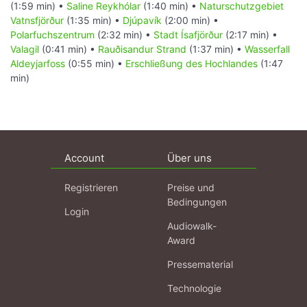
(1:59 min) •
Saline Reykhólar
(1:40 min) •
Naturschutzgebiet
Vatnsfjörður
(1:35 min) •
Djúpavík
(2:00 min) •
Polarfuchszentrum
(2:32 min) •
Stadt Ísafjörður
(2:17 min) •
Valagil
(0:41 min) •
Rauðisandur Strand
(1:37 min) •
Wasserfall
Aldeyjarfoss
(0:55 min) •
Erschließung des Hochlandes
(1:47
min)
Account
Über uns
Registrieren
Preise und
Bedingungen
Login
Audiowalk-
Award
Pressematerial
Technologie