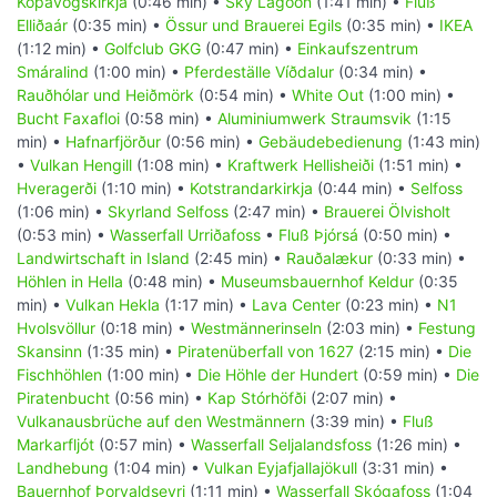
Kópavogskirkja
(0:46 min) •
Sky Lagoon
(1:41 min) •
Fluß
Elliðaár
(0:35 min) •
Össur und Brauerei Egils
(0:35 min) •
IKEA
(1:12 min) •
Golfclub GKG
(0:47 min) •
Einkaufszentrum
Smáralind
(1:00 min) •
Pferdeställe Víðdalur
(0:34 min) •
Rauðhólar und Heiðmörk
(0:54 min) •
White Out
(1:00 min) •
Bucht Faxafloi
(0:58 min) •
Aluminiumwerk Straumsvik
(1:15
min) •
Hafnarfjörður
(0:56 min) •
Gebäudebedienung
(1:43 min)
•
Vulkan Hengill
(1:08 min) •
Kraftwerk Hellisheiði
(1:51 min) •
Hveragerði
(1:10 min) •
Kotstrandarkirkja
(0:44 min) •
Selfoss
(1:06 min) •
Skyrland Selfoss
(2:47 min) •
Brauerei Ölvisholt
(0:53 min) •
Wasserfall Urriðafoss
•
Fluß Þjórsá
(0:50 min) •
Landwirtschaft in Island
(2:45 min) •
Rauðalækur
(0:33 min) •
Höhlen in Hella
(0:48 min) •
Museumsbauernhof Keldur
(0:35
min) •
Vulkan Hekla
(1:17 min) •
Lava Center
(0:23 min) •
N1
Hvolsvöllur
(0:18 min) •
Westmännerinseln
(2:03 min) •
Festung
Skansinn
(1:35 min) •
Piratenüberfall von 1627
(2:15 min) •
Die
Fischhöhlen
(1:00 min) •
Die Höhle der Hundert
(0:59 min) •
Die
Piratenbucht
(0:56 min) •
Kap Stórhöfði
(2:07 min) •
Vulkanausbrüche auf den Westmännern
(3:39 min) •
Fluß
Markarfljót
(0:57 min) •
Wasserfall Seljalandsfoss
(1:26 min) •
Landhebung
(1:04 min) •
Vulkan Eyjafjallajökull
(3:31 min) •
Bauernhof Þorvaldseyri
(1:11 min) •
Wasserfall Skógafoss
(1:04