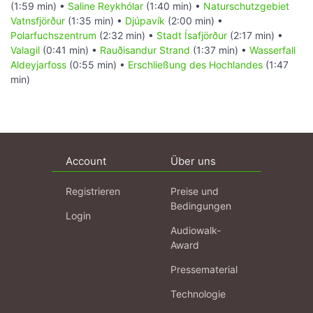
(1:59 min) •
Saline Reykhólar
(1:40 min) •
Naturschutzgebiet
Vatnsfjörður
(1:35 min) •
Djúpavík
(2:00 min) •
Polarfuchszentrum
(2:32 min) •
Stadt Ísafjörður
(2:17 min) •
Valagil
(0:41 min) •
Rauðisandur Strand
(1:37 min) •
Wasserfall
Aldeyjarfoss
(0:55 min) •
Erschließung des Hochlandes
(1:47
min)
Account
Über uns
Registrieren
Preise und
Bedingungen
Login
Audiowalk-
Award
Pressematerial
Technologie