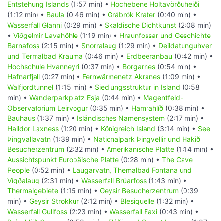
Entstehung Islands
(1:57 min) •
Hochebene Holtavörðuheiði
(1:12 min) •
Baula
(0:46 min) •
Grábrók Krater
(0:40 min) •
Wasserfall Glanni
(0:29 min) •
Skaldische Dichtkunst
(2:08 min)
•
Viðgelmir Lavahöhle
(1:19 min) •
Hraunfossar und Geschichte
Barnafoss
(2:15 min) •
Snorralaug
(1:29 min) •
Deildatunguhver
und Termalbad Krauma
(0:46 min) •
Erdbeeranbau
(0:42 min) •
Hochschule Hvanneyri
(0:37 min) •
Borgarnes
(0:54 min) •
Hafnarfjall
(0:27 min) •
Fernwärmenetz Akranes
(1:09 min) •
Walfjordtunnel
(1:15 min) •
Siedlungsstruktur in Island
(0:58
min) •
Wanderparkplatz Esja
(0:44 min) •
Magentfeld-
Observatorium Leirvogur
(0:35 min) •
Hamrahlíð
(0:38 min) •
Bauhaus
(1:37 min) •
Isländisches Namensystem
(2:17 min) •
Halldor Laxness
(1:20 min) •
Königreich Island
(3:14 min) •
See
Þingvallavatn
(1:39 min) •
Nationalpark Þingvellir und Hakið
Besucherzentrum
(2:32 min) •
Amerikanische Platte
(1:14 min) •
Aussichtspunkt Europäische Platte
(0:28 min) •
The Cave
People
(0:52 min) •
Laugarvatn, Themalbad Fontana und
Vígðalaug
(2:31 min) •
Wasserfall Brúarfoss
(1:43 min) •
Thermalgebiete
(1:15 min) •
Geysir Besucherzentrum
(0:39
min) •
Geysir Strokkur
(2:12 min) •
Blesiquelle
(1:32 min) •
Wasserfall Gullfoss
(2:23 min) •
Wasserfall Faxi
(0:43 min) •