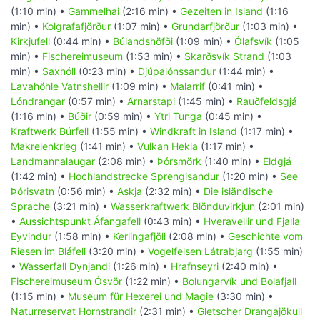
(1:10 min) •
Gammelhai
(2:16 min) •
Gezeiten in Island
(1:16
min) •
Kolgrafafjörður
(1:07 min) •
Grundarfjörður
(1:03 min) •
Kirkjufell
(0:44 min) •
Búlandshöfði
(1:09 min) •
Ólafsvík
(1:05
min) •
Fischereimuseum
(1:53 min) •
Skarðsvík Strand
(1:03
min) •
Saxhóll
(0:23 min) •
Djúpalónssandur
(1:44 min) •
Lavahöhle Vatnshellir
(1:09 min) •
Malarrif
(0:41 min) •
Lóndrangar
(0:57 min) •
Arnarstapi
(1:45 min) •
Rauðfeldsgjá
(1:16 min) •
Búðir
(0:59 min) •
Ytri Tunga
(0:45 min) •
Kraftwerk Búrfell
(1:55 min) •
Windkraft in Island
(1:17 min) •
Makrelenkrieg
(1:41 min) •
Vulkan Hekla
(1:17 min) •
Landmannalaugar
(2:08 min) •
Þórsmörk
(1:40 min) •
Eldgjá
(1:42 min) •
Hochlandstrecke Sprengisandur
(1:20 min) •
See
Þórisvatn
(0:56 min) •
Askja
(2:32 min) •
Die isländische
Sprache
(3:21 min) •
Wasserkraftwerk Blönduvirkjun
(2:01 min)
•
Aussichtspunkt Áfangafell
(0:43 min) •
Hveravellir und Fjalla
Eyvindur
(1:58 min) •
Kerlingafjöll
(2:08 min) •
Geschichte vom
Riesen im Bláfell
(3:20 min) •
Vogelfelsen Látrabjarg
(1:55 min)
•
Wasserfall Dynjandi
(1:26 min) •
Hrafnseyri
(2:40 min) •
Fischereimuseum Ósvör
(1:22 min) •
Bolungarvík und Bolafjall
(1:15 min) •
Museum für Hexerei und Magie
(3:30 min) •
Naturreservat Hornstrandir
(2:31 min) •
Gletscher Drangajökull