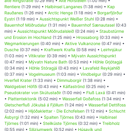
alte Ringstraße
(0:29 min) •
Alte Hofstellen
(1:00 min) •
Rentiere
(1:29 min) •
Halbinsel Langanes
(1:38 min) •
Kap
Rauðanes
(1:26 min) •
Arctic Henge
(1:18 min) •
Borgarfjörður
Eystri
(1:19 min) •
Aussichtspunkt Weißer Stuhl
(0:28 min) •
Bauernhof Möðrudalur
(1:31 min) •
Bauernhof Sænautasel
(0:43
min) •
Aussichtspunkt Möðrudalsleið
(0:24 min) •
Staubstürme
und Erosion im Hochland
(1:25 min) •
Hrossaborg
(0:33 min) •
Wegmarkierungen
(0:40 min) •
Aktive Vulkanzone
(0:47 min) •
Dusche
(0:37 min) •
Kraftwerk Krafla
(0:58 min) •
Leirhnjúkur
(1:03 min) •
Vítikrater
(0:39 min) •
Mývatn Aussichtspunkt
(0:47 min) •
Mývatn Nature Bath
(0:53 min) •
Höhle Grjótagjá
(0:34 min) •
Höhle Stóragjá
(0:43 min) •
Lavafeld Reykjahlíð
(0:37 min) •
Vogelmuseum
(1:03 min) •
Vindbelgur
(0:29 min) •
Hverfell Krater
(1:33 min) •
Dimmuborgir
(1:38 min) •
Waldgebiet Höfði
(0:43 min) •
Kálfaströnd
(0:25 min) •
Pseudokrater von Skútustaðir
(1:00 min) •
Fluß Laxá
(0:41 min)
•
Plattentektonik
(5:02 min) •
Wasserfall Goðafoss
(1:34 min) •
Gletscherfluß Jökulsá á Fjöllum
(1:24 min) •
Wasserfall Dettifoss
(2:02 min) •
Hljóðaklettar - Die Echofelsen
(1:12 min) •
Schlucht
Ásbyrgi
(1:32 min) •
Spalten Tjörnes
(0:43 min) •
Halbinsel
Tjörnes
(1:01 min) •
Steilküste Tjörnes
(0:32 min) •
Treibholz
(0:55 min) •
Siliziumwerk
(0:52 min) •
Húsavík und