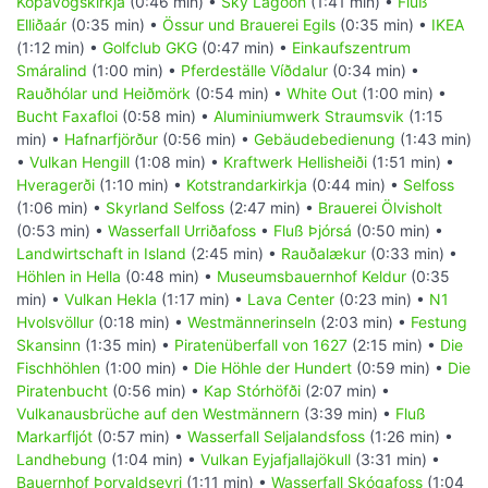
Kópavogskirkja
(0:46 min) •
Sky Lagoon
(1:41 min) •
Fluß
Elliðaár
(0:35 min) •
Össur und Brauerei Egils
(0:35 min) •
IKEA
(1:12 min) •
Golfclub GKG
(0:47 min) •
Einkaufszentrum
Smáralind
(1:00 min) •
Pferdeställe Víðdalur
(0:34 min) •
Rauðhólar und Heiðmörk
(0:54 min) •
White Out
(1:00 min) •
Bucht Faxafloi
(0:58 min) •
Aluminiumwerk Straumsvik
(1:15
min) •
Hafnarfjörður
(0:56 min) •
Gebäudebedienung
(1:43 min)
•
Vulkan Hengill
(1:08 min) •
Kraftwerk Hellisheiði
(1:51 min) •
Hveragerði
(1:10 min) •
Kotstrandarkirkja
(0:44 min) •
Selfoss
(1:06 min) •
Skyrland Selfoss
(2:47 min) •
Brauerei Ölvisholt
(0:53 min) •
Wasserfall Urriðafoss
•
Fluß Þjórsá
(0:50 min) •
Landwirtschaft in Island
(2:45 min) •
Rauðalækur
(0:33 min) •
Höhlen in Hella
(0:48 min) •
Museumsbauernhof Keldur
(0:35
min) •
Vulkan Hekla
(1:17 min) •
Lava Center
(0:23 min) •
N1
Hvolsvöllur
(0:18 min) •
Westmännerinseln
(2:03 min) •
Festung
Skansinn
(1:35 min) •
Piratenüberfall von 1627
(2:15 min) •
Die
Fischhöhlen
(1:00 min) •
Die Höhle der Hundert
(0:59 min) •
Die
Piratenbucht
(0:56 min) •
Kap Stórhöfði
(2:07 min) •
Vulkanausbrüche auf den Westmännern
(3:39 min) •
Fluß
Markarfljót
(0:57 min) •
Wasserfall Seljalandsfoss
(1:26 min) •
Landhebung
(1:04 min) •
Vulkan Eyjafjallajökull
(3:31 min) •
Bauernhof Þorvaldseyri
(1:11 min) •
Wasserfall Skógafoss
(1:04