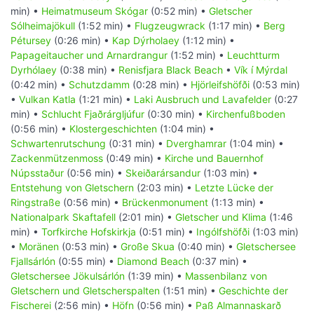
min) •
Heimatmuseum Skógar
(0:52 min) •
Gletscher
Sólheimajökull
(1:52 min) •
Flugzeugwrack
(1:17 min) •
Berg
Pétursey
(0:26 min) •
Kap Dýrholaey
(1:12 min) •
Papageitaucher und Arnardrangur
(1:52 min) •
Leuchtturm
Dyrhólaey
(0:38 min) •
Renisfjara Black Beach
•
Vík í Mýrdal
(0:42 min) •
Schutzdamm
(0:28 min) •
Hjörleifshöfði
(0:53 min)
•
Vulkan Katla
(1:21 min) •
Laki Ausbruch und Lavafelder
(0:27
min) •
Schlucht Fjaðrárgljúfur
(0:30 min) •
Kirchenfußboden
(0:56 min) •
Klostergeschichten
(1:04 min) •
Schwartenrutschung
(0:31 min) •
Dverghamrar
(1:04 min) •
Zackenmützenmoss
(0:49 min) •
Kirche und Bauernhof
Núpsstaður
(0:56 min) •
Skeiðarársandur
(1:03 min) •
Entstehung von Gletschern
(2:03 min) •
Letzte Lücke der
Ringstraße
(0:56 min) •
Brückenmonument
(1:13 min) •
Nationalpark Skaftafell
(2:01 min) •
Gletscher und Klima
(1:46
min) •
Torfkirche Hofskirkja
(0:51 min) •
Ingólfshöfði
(1:03 min)
•
Moränen
(0:53 min) •
Große Skua
(0:40 min) •
Gletschersee
Fjallsárlón
(0:55 min) •
Diamond Beach
(0:37 min) •
Gletschersee Jökulsárlón
(1:39 min) •
Massenbilanz von
Gletschern und Gletscherspalten
(1:51 min) •
Geschichte der
Fischerei
(2:56 min) •
Höfn
(0:56 min) •
Paß Almannaskarð