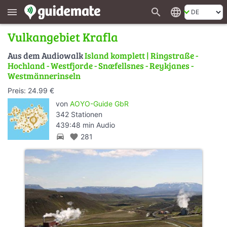
search
language
menu
Vulkangebiet Krafla
Aus dem Audiowalk
Island komplett | Ringstraße -
Hochland - Westfjorde - Snæfellsnes - Reykjanes -
Westmännerinseln
Preis: 24.99 €
von
AOYO-Guide GbR
342 Stationen
439:48 min Audio
directions_car
favorite
281