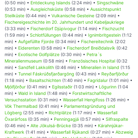
(0:50 min) •
Entdeckung Islands
(2:24 min) •
Singschwäne
(0:53 min) •
Ausgleichsküste
(0:58 min) •
Aussichtspunkt
Steilküste
(0:44 min) •
Vulkanische Gesteine
(2:09 min) •
Fischereigeschichte im 20. Jahrhundert und Kabeljaukriege
(3:33 min) •
Fischerdorf Djúpivogur
(1:14 min) •
Fischzucht
(1:59 min) •
Schlotfüllungen
(0:44 min) •
Ignimbritgestein
(1:12
min) •
Aufgefüllte Fjorde
(0:34 min) •
Fischereitechnik
(2:02
min) •
Eiderenten
(0:58 min) •
Fischerdorf Breiðdalsvík
(0:42
min) •
Exotische Golfplätze
(0:30 min) •
Petra´s
Mineralienmuseum
(0:58 min) •
Französisches Hospital
(0:32
min) •
Sandfell Lakkolith
(0:46 min) •
Mineralien in Island
(1:15
min) •
Tunnel Fáskrúðsfjarðargöng
(0:43 min) •
Reyðarfjörður
(1:18 min) •
Basaltschichten
(1:40 min) •
Fagridalur
(1:01 min) •
Mjóifjörður
(0:41 min) •
Egilsstaðir
(1:03 min) •
Lögurinn
(1:04
min) •
Wald in Island
(1:48 min) •
Forstwirtschaftliche
Versuchsstation
(0:31 min) •
Wasserfall Hengifoss
(1:26 min) •
Vök Thermalbad
(0:41 min) •
Parlamentsgründung und
Lögberg
(2:55 min) •
Richtplätze
(1:17 min) •
Wasserfall
Öxarárfoss
(0:35 min) •
Penningagjá
(0:57 min) •
Silfraspalte
(0:46 min) •
Alte Jökulsá-Brücke
(0:35 min) •
Kárahnjúkar-
Kraftwerk
(1:41 min) •
Wasserfall Rjúkandi
(0:27 min) •
Abzweig