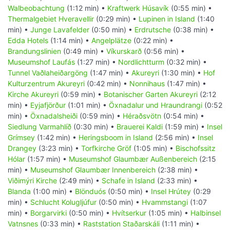
Walbeobachtung
(1:12 min) •
Kraftwerk Húsavík
(0:55 min) •
Thermalgebiet Hveravellir
(0:29 min) •
Lupinen in Island
(1:40
min) •
Junge Lavafelder
(0:50 min) •
Erdrutsche
(0:38 min) •
Edda Hotels
(1:14 min) •
Angelplätze
(0:22 min) •
Brandungslinien
(0:49 min) •
Víkurskarð
(0:56 min) •
Museumshof Laufás
(1:27 min) •
Nordlichtturm
(0:32 min) •
Tunnel Vaðlaheiðargöng
(1:47 min) •
Akureyri
(1:30 min) •
Hof
Kulturzentrum Akureyri
(0:42 min) •
Nonnihaus
(1:47 min) •
Kirche Akureyri
(0:59 min) •
Botanischer Garten Akureyri
(2:12
min) •
Eyjafjörður
(1:01 min) •
Öxnadalur und Hraundrangi
(0:52
min) •
Öxnadalsheiði
(0:59 min) •
Héraðsvötn
(0:54 min) •
Siedlung Varmahlíð
(0:30 min) •
Brauerei Kaldi
(1:59 min) •
Insel
Grímsey
(1:42 min) •
Heringsboom in Island
(2:56 min) •
Insel
Drangey
(3:23 min) •
Torfkirche Gröf
(1:05 min) •
Bischofssitz
Hólar
(1:57 min) •
Museumshof Glaumbær Außenbereich
(2:15
min) •
Museumshof Glaumbær Innenbereich
(2:38 min) •
Viðimýri Kirche
(2:49 min) •
Schafe in Island
(2:33 min) •
Blanda
(1:00 min) •
Blönduós
(0:50 min) •
Insel Hrútey
(0:29
min) •
Schlucht Kolugljúfur
(0:50 min) •
Hvammstangi
(1:07
min) •
Borgarvirki
(0:50 min) •
Hvítserkur
(1:05 min) •
Halbinsel
Vatnsnes
(0:33 min) •
Raststation Staðarskáli
(1:11 min) •