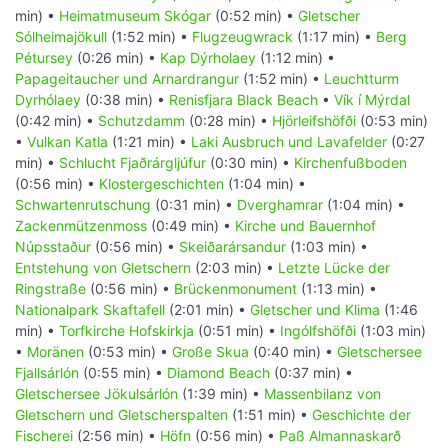
min) •
Heimatmuseum Skógar
(0:52 min) •
Gletscher
Sólheimajökull
(1:52 min) •
Flugzeugwrack
(1:17 min) •
Berg
Pétursey
(0:26 min) •
Kap Dýrholaey
(1:12 min) •
Papageitaucher und Arnardrangur
(1:52 min) •
Leuchtturm
Dyrhólaey
(0:38 min) •
Renisfjara Black Beach
•
Vík í Mýrdal
(0:42 min) •
Schutzdamm
(0:28 min) •
Hjörleifshöfði
(0:53 min)
•
Vulkan Katla
(1:21 min) •
Laki Ausbruch und Lavafelder
(0:27
min) •
Schlucht Fjaðrárgljúfur
(0:30 min) •
Kirchenfußboden
(0:56 min) •
Klostergeschichten
(1:04 min) •
Schwartenrutschung
(0:31 min) •
Dverghamrar
(1:04 min) •
Zackenmützenmoss
(0:49 min) •
Kirche und Bauernhof
Núpsstaður
(0:56 min) •
Skeiðarársandur
(1:03 min) •
Entstehung von Gletschern
(2:03 min) •
Letzte Lücke der
Ringstraße
(0:56 min) •
Brückenmonument
(1:13 min) •
Nationalpark Skaftafell
(2:01 min) •
Gletscher und Klima
(1:46
min) •
Torfkirche Hofskirkja
(0:51 min) •
Ingólfshöfði
(1:03 min)
•
Moränen
(0:53 min) •
Große Skua
(0:40 min) •
Gletschersee
Fjallsárlón
(0:55 min) •
Diamond Beach
(0:37 min) •
Gletschersee Jökulsárlón
(1:39 min) •
Massenbilanz von
Gletschern und Gletscherspalten
(1:51 min) •
Geschichte der
Fischerei
(2:56 min) •
Höfn
(0:56 min) •
Paß Almannaskarð