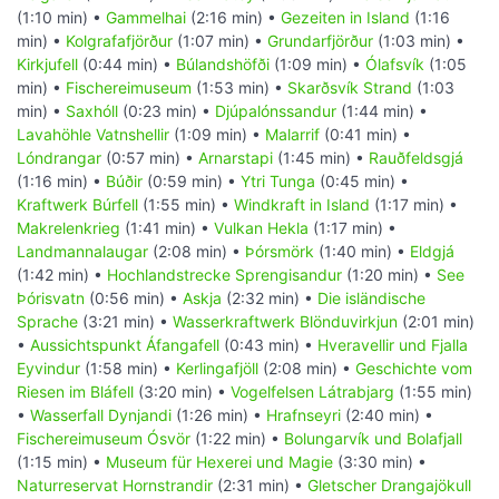
(1:10 min) •
Gammelhai
(2:16 min) •
Gezeiten in Island
(1:16
min) •
Kolgrafafjörður
(1:07 min) •
Grundarfjörður
(1:03 min) •
Kirkjufell
(0:44 min) •
Búlandshöfði
(1:09 min) •
Ólafsvík
(1:05
min) •
Fischereimuseum
(1:53 min) •
Skarðsvík Strand
(1:03
min) •
Saxhóll
(0:23 min) •
Djúpalónssandur
(1:44 min) •
Lavahöhle Vatnshellir
(1:09 min) •
Malarrif
(0:41 min) •
Lóndrangar
(0:57 min) •
Arnarstapi
(1:45 min) •
Rauðfeldsgjá
(1:16 min) •
Búðir
(0:59 min) •
Ytri Tunga
(0:45 min) •
Kraftwerk Búrfell
(1:55 min) •
Windkraft in Island
(1:17 min) •
Makrelenkrieg
(1:41 min) •
Vulkan Hekla
(1:17 min) •
Landmannalaugar
(2:08 min) •
Þórsmörk
(1:40 min) •
Eldgjá
(1:42 min) •
Hochlandstrecke Sprengisandur
(1:20 min) •
See
Þórisvatn
(0:56 min) •
Askja
(2:32 min) •
Die isländische
Sprache
(3:21 min) •
Wasserkraftwerk Blönduvirkjun
(2:01 min)
•
Aussichtspunkt Áfangafell
(0:43 min) •
Hveravellir und Fjalla
Eyvindur
(1:58 min) •
Kerlingafjöll
(2:08 min) •
Geschichte vom
Riesen im Bláfell
(3:20 min) •
Vogelfelsen Látrabjarg
(1:55 min)
•
Wasserfall Dynjandi
(1:26 min) •
Hrafnseyri
(2:40 min) •
Fischereimuseum Ósvör
(1:22 min) •
Bolungarvík und Bolafjall
(1:15 min) •
Museum für Hexerei und Magie
(3:30 min) •
Naturreservat Hornstrandir
(2:31 min) •
Gletscher Drangajökull