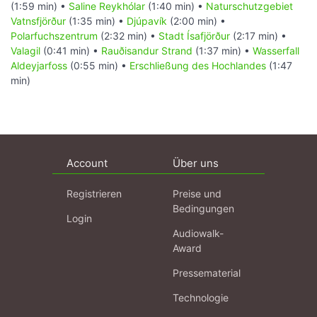
(1:59 min) •
Saline Reykhólar
(1:40 min) •
Naturschutzgebiet
Vatnsfjörður
(1:35 min) •
Djúpavík
(2:00 min) •
Polarfuchszentrum
(2:32 min) •
Stadt Ísafjörður
(2:17 min) •
Valagil
(0:41 min) •
Rauðisandur Strand
(1:37 min) •
Wasserfall
Aldeyjarfoss
(0:55 min) •
Erschließung des Hochlandes
(1:47
min)
Account
Über uns
Registrieren
Preise und
Bedingungen
Login
Audiowalk-
Award
Pressematerial
Technologie