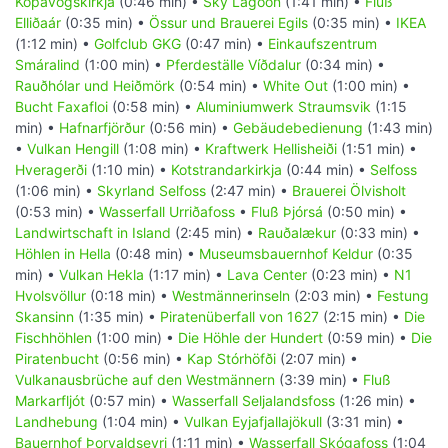
Kópavogskirkja
(0:46 min) •
Sky Lagoon
(1:41 min) •
Fluß
Elliðaár
(0:35 min) •
Össur und Brauerei Egils
(0:35 min) •
IKEA
(1:12 min) •
Golfclub GKG
(0:47 min) •
Einkaufszentrum
Smáralind
(1:00 min) •
Pferdeställe Víðdalur
(0:34 min) •
Rauðhólar und Heiðmörk
(0:54 min) •
White Out
(1:00 min) •
Bucht Faxafloi
(0:58 min) •
Aluminiumwerk Straumsvik
(1:15
min) •
Hafnarfjörður
(0:56 min) •
Gebäudebedienung
(1:43 min)
•
Vulkan Hengill
(1:08 min) •
Kraftwerk Hellisheiði
(1:51 min) •
Hveragerði
(1:10 min) •
Kotstrandarkirkja
(0:44 min) •
Selfoss
(1:06 min) •
Skyrland Selfoss
(2:47 min) •
Brauerei Ölvisholt
(0:53 min) •
Wasserfall Urriðafoss
•
Fluß Þjórsá
(0:50 min) •
Landwirtschaft in Island
(2:45 min) •
Rauðalækur
(0:33 min) •
Höhlen in Hella
(0:48 min) •
Museumsbauernhof Keldur
(0:35
min) •
Vulkan Hekla
(1:17 min) •
Lava Center
(0:23 min) •
N1
Hvolsvöllur
(0:18 min) •
Westmännerinseln
(2:03 min) •
Festung
Skansinn
(1:35 min) •
Piratenüberfall von 1627
(2:15 min) •
Die
Fischhöhlen
(1:00 min) •
Die Höhle der Hundert
(0:59 min) •
Die
Piratenbucht
(0:56 min) •
Kap Stórhöfði
(2:07 min) •
Vulkanausbrüche auf den Westmännern
(3:39 min) •
Fluß
Markarfljót
(0:57 min) •
Wasserfall Seljalandsfoss
(1:26 min) •
Landhebung
(1:04 min) •
Vulkan Eyjafjallajökull
(3:31 min) •
Bauernhof Þorvaldseyri
(1:11 min) •
Wasserfall Skógafoss
(1:04