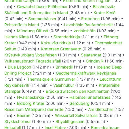
Brúarhlöð Canyon
(0:58 min) •
Flúðir und Secret Lagoon
(1:07
min) •
Gewächshäuser Friðheimar
(0:59 min) •
Bischofssitz
Skálholt und Reformation in Island
(3:43 min) •
Krater Kerið
(0:42 min) •
Sommerhäuser
(0:41 min) •
Erdbeben
(1:05 min) •
Rohstoffe in Island
(1:38 min) •
Lavahöhle Raufarhólshellir
(1:44
min) •
Mündung Ölfusá
(0:55 min) •
Þorlákshöfn
(1:03 min) •
Islands Klima
(1:58 min) •
Strandarkirkja
(1:11 min) •
Eldborg
Krater
(0:42 min) •
Krýsuvíkurkirkja
(1:12 min) •
Thermalgebiet
Seltún
(1:49 min) •
Kratersee Grænavatn
(0:28 min) •
Krýsuvíkurbjarg Vogelfelsen
(1:31 min) •
Selatangar
(2:01 min) •
Vulkanausbruch Fagradalsfjall
(2:04 min) •
Gríndavík
(1:50 min)
•
Blue Lagoon
(1:42 min) •
Brimketill
(1:13 min) •
Iceland Deep
Drilling Project
(1:24 min) •
Geothermalkraftwerk Reykjanes
(1:21 min) •
Thermalquelle Gunnuhver
(1:37 min) •
Leuchtturm
Reykjanesviti
(1:14 min) •
Valahnúkur
(1:35 min) •
Kraterreihe
Stampar
(0:49 min) •
Brücke zwischen den Kontinenten
(1:00
min) •
Hvalsneskirkja
(0:50 min) •
Halbinsel Snæfellsnes
(1:45
min) •
Eldborg Krater
(2:00 min) •
Gerðuberg
(0:54 min) •
Reise zum Mittelpunkt der Erde
(1:50 min) •
Am Gletscher
(1:57
min) •
Beeren
(1:35 min) •
Wasserfall Selvallafoss
(0:38 min) •
Stykkishólmur
(1:40 min) •
Rhyolithgestein
(0:55 min) •
Helgafell
(1:17 min) •
Insel Flatey
(2:03 min) •
Berserkjahraun