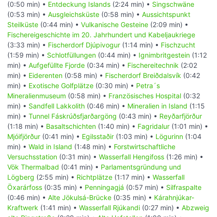
(0:50 min) •
Entdeckung Islands
(2:24 min) •
Singschwäne
(0:53 min) •
Ausgleichsküste
(0:58 min) •
Aussichtspunkt
Steilküste
(0:44 min) •
Vulkanische Gesteine
(2:09 min) •
Fischereigeschichte im 20. Jahrhundert und Kabeljaukriege
(3:33 min) •
Fischerdorf Djúpivogur
(1:14 min) •
Fischzucht
(1:59 min) •
Schlotfüllungen
(0:44 min) •
Ignimbritgestein
(1:12
min) •
Aufgefüllte Fjorde
(0:34 min) •
Fischereitechnik
(2:02
min) •
Eiderenten
(0:58 min) •
Fischerdorf Breiðdalsvík
(0:42
min) •
Exotische Golfplätze
(0:30 min) •
Petra´s
Mineralienmuseum
(0:58 min) •
Französisches Hospital
(0:32
min) •
Sandfell Lakkolith
(0:46 min) •
Mineralien in Island
(1:15
min) •
Tunnel Fáskrúðsfjarðargöng
(0:43 min) •
Reyðarfjörður
(1:18 min) •
Basaltschichten
(1:40 min) •
Fagridalur
(1:01 min) •
Mjóifjörður
(0:41 min) •
Egilsstaðir
(1:03 min) •
Lögurinn
(1:04
min) •
Wald in Island
(1:48 min) •
Forstwirtschaftliche
Versuchsstation
(0:31 min) •
Wasserfall Hengifoss
(1:26 min) •
Vök Thermalbad
(0:41 min) •
Parlamentsgründung und
Lögberg
(2:55 min) •
Richtplätze
(1:17 min) •
Wasserfall
Öxarárfoss
(0:35 min) •
Penningagjá
(0:57 min) •
Silfraspalte
(0:46 min) •
Alte Jökulsá-Brücke
(0:35 min) •
Kárahnjúkar-
Kraftwerk
(1:41 min) •
Wasserfall Rjúkandi
(0:27 min) •
Abzweig