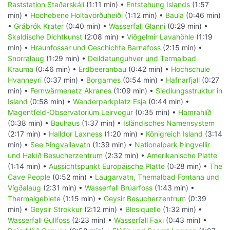
Raststation Staðarskáli
(1:11 min) •
Entstehung Islands
(1:57
min) •
Hochebene Holtavörðuheiði
(1:12 min) •
Baula
(0:46 min)
•
Grábrók Krater
(0:40 min) •
Wasserfall Glanni
(0:29 min) •
Skaldische Dichtkunst
(2:08 min) •
Viðgelmir Lavahöhle
(1:19
min) •
Hraunfossar und Geschichte Barnafoss
(2:15 min) •
Snorralaug
(1:29 min) •
Deildatunguhver und Termalbad
Krauma
(0:46 min) •
Erdbeeranbau
(0:42 min) •
Hochschule
Hvanneyri
(0:37 min) •
Borgarnes
(0:54 min) •
Hafnarfjall
(0:27
min) •
Fernwärmenetz Akranes
(1:09 min) •
Siedlungsstruktur in
Island
(0:58 min) •
Wanderparkplatz Esja
(0:44 min) •
Magentfeld-Observatorium Leirvogur
(0:35 min) •
Hamrahlíð
(0:38 min) •
Bauhaus
(1:37 min) •
Isländisches Namensystem
(2:17 min) •
Halldor Laxness
(1:20 min) •
Königreich Island
(3:14
min) •
See Þingvallavatn
(1:39 min) •
Nationalpark Þingvellir
und Hakið Besucherzentrum
(2:32 min) •
Amerikanische Platte
(1:14 min) •
Aussichtspunkt Europäische Platte
(0:28 min) •
The
Cave People
(0:52 min) •
Laugarvatn, Themalbad Fontana und
Vígðalaug
(2:31 min) •
Wasserfall Brúarfoss
(1:43 min) •
Thermalgebiete
(1:15 min) •
Geysir Besucherzentrum
(0:39
min) •
Geysir Strokkur
(2:12 min) •
Blesiquelle
(1:32 min) •
Wasserfall Gullfoss
(2:23 min) •
Wasserfall Faxi
(0:43 min) •