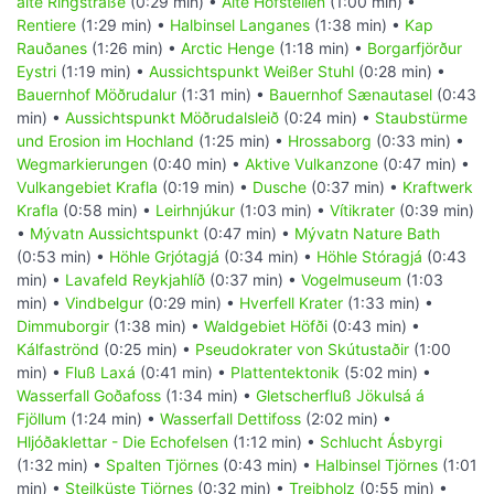
alte Ringstraße
(0:29 min) •
Alte Hofstellen
(1:00 min) •
Rentiere
(1:29 min) •
Halbinsel Langanes
(1:38 min) •
Kap
Rauðanes
(1:26 min) •
Arctic Henge
(1:18 min) •
Borgarfjörður
Eystri
(1:19 min) •
Aussichtspunkt Weißer Stuhl
(0:28 min) •
Bauernhof Möðrudalur
(1:31 min) •
Bauernhof Sænautasel
(0:43
min) •
Aussichtspunkt Möðrudalsleið
(0:24 min) •
Staubstürme
und Erosion im Hochland
(1:25 min) •
Hrossaborg
(0:33 min) •
Wegmarkierungen
(0:40 min) •
Aktive Vulkanzone
(0:47 min) •
Vulkangebiet Krafla
(0:19 min) •
Dusche
(0:37 min) •
Kraftwerk
Krafla
(0:58 min) •
Leirhnjúkur
(1:03 min) •
Vítikrater
(0:39 min)
•
Mývatn Aussichtspunkt
(0:47 min) •
Mývatn Nature Bath
(0:53 min) •
Höhle Grjótagjá
(0:34 min) •
Höhle Stóragjá
(0:43
min) •
Lavafeld Reykjahlíð
(0:37 min) •
Vogelmuseum
(1:03
min) •
Vindbelgur
(0:29 min) •
Hverfell Krater
(1:33 min) •
Dimmuborgir
(1:38 min) •
Waldgebiet Höfði
(0:43 min) •
Kálfaströnd
(0:25 min) •
Pseudokrater von Skútustaðir
(1:00
min) •
Fluß Laxá
(0:41 min) •
Plattentektonik
(5:02 min) •
Wasserfall Goðafoss
(1:34 min) •
Gletscherfluß Jökulsá á
Fjöllum
(1:24 min) •
Wasserfall Dettifoss
(2:02 min) •
Hljóðaklettar - Die Echofelsen
(1:12 min) •
Schlucht Ásbyrgi
(1:32 min) •
Spalten Tjörnes
(0:43 min) •
Halbinsel Tjörnes
(1:01
min) •
Steilküste Tjörnes
(0:32 min) •
Treibholz
(0:55 min) •