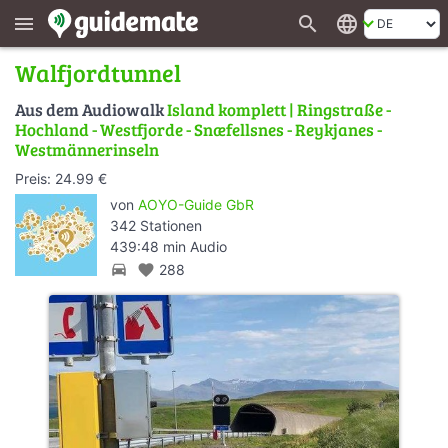
search
language
menu
Walfjordtunnel
Aus dem Audiowalk
Island komplett | Ringstraße -
Hochland - Westfjorde - Snæfellsnes - Reykjanes -
Westmännerinseln
Preis: 24.99 €
von
AOYO-Guide GbR
342 Stationen
439:48 min Audio
directions_car
favorite
288