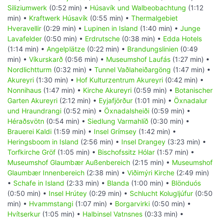
Siliziumwerk
(0:52 min) •
Húsavík und Walbeobachtung
(1:12
min) •
Kraftwerk Húsavík
(0:55 min) •
Thermalgebiet
Hveravellir
(0:29 min) •
Lupinen in Island
(1:40 min) •
Junge
Lavafelder
(0:50 min) •
Erdrutsche
(0:38 min) •
Edda Hotels
(1:14 min) •
Angelplätze
(0:22 min) •
Brandungslinien
(0:49
min) •
Víkurskarð
(0:56 min) •
Museumshof Laufás
(1:27 min) •
Nordlichtturm
(0:32 min) •
Tunnel Vaðlaheiðargöng
(1:47 min) •
Akureyri
(1:30 min) •
Hof Kulturzentrum Akureyri
(0:42 min) •
Nonnihaus
(1:47 min) •
Kirche Akureyri
(0:59 min) •
Botanischer
Garten Akureyri
(2:12 min) •
Eyjafjörður
(1:01 min) •
Öxnadalur
und Hraundrangi
(0:52 min) •
Öxnadalsheiði
(0:59 min) •
Héraðsvötn
(0:54 min) •
Siedlung Varmahlíð
(0:30 min) •
Brauerei Kaldi
(1:59 min) •
Insel Grímsey
(1:42 min) •
Heringsboom in Island
(2:56 min) •
Insel Drangey
(3:23 min) •
Torfkirche Gröf
(1:05 min) •
Bischofssitz Hólar
(1:57 min) •
Museumshof Glaumbær Außenbereich
(2:15 min) •
Museumshof
Glaumbær Innenbereich
(2:38 min) •
Viðimýri Kirche
(2:49 min)
•
Schafe in Island
(2:33 min) •
Blanda
(1:00 min) •
Blönduós
(0:50 min) •
Insel Hrútey
(0:29 min) •
Schlucht Kolugljúfur
(0:50
min) •
Hvammstangi
(1:07 min) •
Borgarvirki
(0:50 min) •
Hvítserkur
(1:05 min) •
Halbinsel Vatnsnes
(0:33 min) •