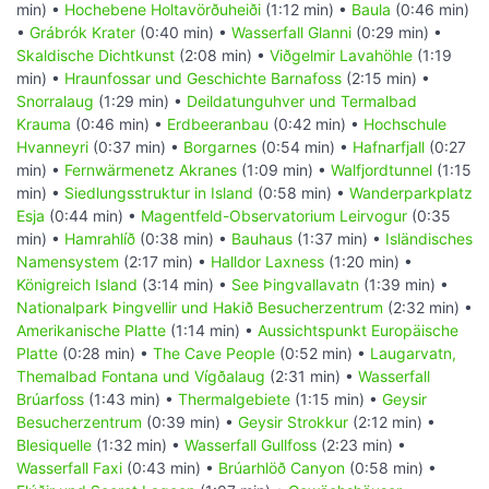
min) •
Hochebene Holtavörðuheiði
(1:12 min) •
Baula
(0:46 min)
•
Grábrók Krater
(0:40 min) •
Wasserfall Glanni
(0:29 min) •
Skaldische Dichtkunst
(2:08 min) •
Viðgelmir Lavahöhle
(1:19
min) •
Hraunfossar und Geschichte Barnafoss
(2:15 min) •
Snorralaug
(1:29 min) •
Deildatunguhver und Termalbad
Krauma
(0:46 min) •
Erdbeeranbau
(0:42 min) •
Hochschule
Hvanneyri
(0:37 min) •
Borgarnes
(0:54 min) •
Hafnarfjall
(0:27
min) •
Fernwärmenetz Akranes
(1:09 min) •
Walfjordtunnel
(1:15
min) •
Siedlungsstruktur in Island
(0:58 min) •
Wanderparkplatz
Esja
(0:44 min) •
Magentfeld-Observatorium Leirvogur
(0:35
min) •
Hamrahlíð
(0:38 min) •
Bauhaus
(1:37 min) •
Isländisches
Namensystem
(2:17 min) •
Halldor Laxness
(1:20 min) •
Königreich Island
(3:14 min) •
See Þingvallavatn
(1:39 min) •
Nationalpark Þingvellir und Hakið Besucherzentrum
(2:32 min) •
Amerikanische Platte
(1:14 min) •
Aussichtspunkt Europäische
Platte
(0:28 min) •
The Cave People
(0:52 min) •
Laugarvatn,
Themalbad Fontana und Vígðalaug
(2:31 min) •
Wasserfall
Brúarfoss
(1:43 min) •
Thermalgebiete
(1:15 min) •
Geysir
Besucherzentrum
(0:39 min) •
Geysir Strokkur
(2:12 min) •
Blesiquelle
(1:32 min) •
Wasserfall Gullfoss
(2:23 min) •
Wasserfall Faxi
(0:43 min) •
Brúarhlöð Canyon
(0:58 min) •