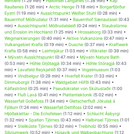
Rentiere
(1:29 min) •
Halbinsel Langanes
(1:38 min) •
Kap
Rauðanes
(1:26 min) •
Arctic Henge
(1:18 min) •
Borgarfjörður
Eystri
(1:19 min) •
Aussichtspunkt Weißer Stuhl
(0:28 min) •
Bauernhof Möðrudalur
(1:31 min) •
Bauernhof Sænautasel
(0:43
min) •
Aussichtspunkt Möðrudalsleið
(0:24 min) •
Staubstürme
und Erosion im Hochland
(1:25 min) •
Hrossaborg
(0:33 min) •
Wegmarkierungen
(0:40 min) •
Aktive Vulkanzone
(0:47 min) •
Vulkangebiet Krafla
(0:19 min) •
Dusche
(0:37 min) •
Kraftwerk
Krafla
(0:58 min) •
Leirhnjúkur
(1:03 min) •
Vítikrater
(0:39 min)
•
Mývatn Aussichtspunkt
(0:47 min) •
Mývatn Nature Bath
(0:53 min) •
Höhle Grjótagjá
(0:34 min) •
Höhle Stóragjá
(0:43
min) •
Lavafeld Reykjahlíð
(0:37 min) •
Vogelmuseum
(1:03
min) •
Vindbelgur
(0:29 min) •
Hverfell Krater
(1:33 min) •
Dimmuborgir
(1:38 min) •
Waldgebiet Höfði
(0:43 min) •
Kálfaströnd
(0:25 min) •
Pseudokrater von Skútustaðir
(1:00
min) •
Fluß Laxá
(0:41 min) •
Plattentektonik
(5:02 min) •
Wasserfall Goðafoss
(1:34 min) •
Gletscherfluß Jökulsá á
Fjöllum
(1:24 min) •
Wasserfall Dettifoss
(2:02 min) •
Hljóðaklettar - Die Echofelsen
(1:12 min) •
Schlucht Ásbyrgi
(1:32 min) •
Spalten Tjörnes
(0:43 min) •
Halbinsel Tjörnes
(1:01
min) •
Steilküste Tjörnes
(0:32 min) •
Treibholz
(0:55 min) •
Siliziumwerk
(0:52 min) •
Húsavík und Walbeobachtung
(1:12