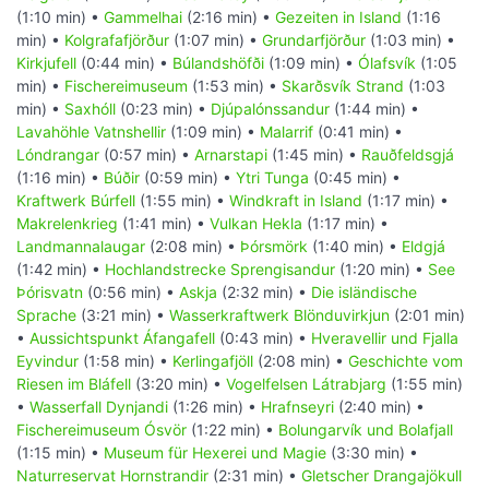
(1:10 min) •
Gammelhai
(2:16 min) •
Gezeiten in Island
(1:16
min) •
Kolgrafafjörður
(1:07 min) •
Grundarfjörður
(1:03 min) •
Kirkjufell
(0:44 min) •
Búlandshöfði
(1:09 min) •
Ólafsvík
(1:05
min) •
Fischereimuseum
(1:53 min) •
Skarðsvík Strand
(1:03
min) •
Saxhóll
(0:23 min) •
Djúpalónssandur
(1:44 min) •
Lavahöhle Vatnshellir
(1:09 min) •
Malarrif
(0:41 min) •
Lóndrangar
(0:57 min) •
Arnarstapi
(1:45 min) •
Rauðfeldsgjá
(1:16 min) •
Búðir
(0:59 min) •
Ytri Tunga
(0:45 min) •
Kraftwerk Búrfell
(1:55 min) •
Windkraft in Island
(1:17 min) •
Makrelenkrieg
(1:41 min) •
Vulkan Hekla
(1:17 min) •
Landmannalaugar
(2:08 min) •
Þórsmörk
(1:40 min) •
Eldgjá
(1:42 min) •
Hochlandstrecke Sprengisandur
(1:20 min) •
See
Þórisvatn
(0:56 min) •
Askja
(2:32 min) •
Die isländische
Sprache
(3:21 min) •
Wasserkraftwerk Blönduvirkjun
(2:01 min)
•
Aussichtspunkt Áfangafell
(0:43 min) •
Hveravellir und Fjalla
Eyvindur
(1:58 min) •
Kerlingafjöll
(2:08 min) •
Geschichte vom
Riesen im Bláfell
(3:20 min) •
Vogelfelsen Látrabjarg
(1:55 min)
•
Wasserfall Dynjandi
(1:26 min) •
Hrafnseyri
(2:40 min) •
Fischereimuseum Ósvör
(1:22 min) •
Bolungarvík und Bolafjall
(1:15 min) •
Museum für Hexerei und Magie
(3:30 min) •
Naturreservat Hornstrandir
(2:31 min) •
Gletscher Drangajökull