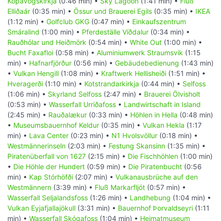
Kópavogskirkja
(0:46 min) •
Sky Lagoon
(1:41 min) •
Fluß
Elliðaár
(0:35 min) •
Össur und Brauerei Egils
(0:35 min) •
IKEA
(1:12 min) •
Golfclub GKG
(0:47 min) •
Einkaufszentrum
Smáralind
(1:00 min) •
Pferdeställe Víðdalur
(0:34 min) •
Rauðhólar und Heiðmörk
(0:54 min) •
White Out
(1:00 min) •
Bucht Faxafloi
(0:58 min) •
Aluminiumwerk Straumsvik
(1:15
min) •
Hafnarfjörður
(0:56 min) •
Gebäudebedienung
(1:43 min)
•
Vulkan Hengill
(1:08 min) •
Kraftwerk Hellisheiði
(1:51 min) •
Hveragerði
(1:10 min) •
Kotstrandarkirkja
(0:44 min) •
Selfoss
(1:06 min) •
Skyrland Selfoss
(2:47 min) •
Brauerei Ölvisholt
(0:53 min) •
Wasserfall Urriðafoss
•
Landwirtschaft in Island
(2:45 min) •
Rauðalækur
(0:33 min) •
Höhlen in Hella
(0:48 min)
•
Museumsbauernhof Keldur
(0:35 min) •
Vulkan Hekla
(1:17
min) •
Lava Center
(0:23 min) •
N1 Hvolsvöllur
(0:18 min) •
Westmännerinseln
(2:03 min) •
Festung Skansinn
(1:35 min) •
Piratenüberfall von 1627
(2:15 min) •
Die Fischhöhlen
(1:00 min)
•
Die Höhle der Hundert
(0:59 min) •
Die Piratenbucht
(0:56
min) •
Kap Stórhöfði
(2:07 min) •
Vulkanausbrüche auf den
Westmännern
(3:39 min) •
Fluß Markarfljót
(0:57 min) •
Wasserfall Seljalandsfoss
(1:26 min) •
Landhebung
(1:04 min) •
Vulkan Eyjafjallajökull
(3:31 min) •
Bauernhof Þorvaldseyri
(1:11
min) •
Wasserfall Skógafoss
(1:04 min) •
Heimatmuseum