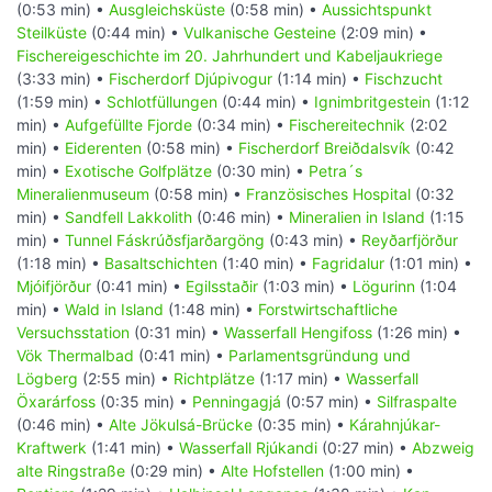
(0:53 min) •
Ausgleichsküste
(0:58 min) •
Aussichtspunkt
Steilküste
(0:44 min) •
Vulkanische Gesteine
(2:09 min) •
Fischereigeschichte im 20. Jahrhundert und Kabeljaukriege
(3:33 min) •
Fischerdorf Djúpivogur
(1:14 min) •
Fischzucht
(1:59 min) •
Schlotfüllungen
(0:44 min) •
Ignimbritgestein
(1:12
min) •
Aufgefüllte Fjorde
(0:34 min) •
Fischereitechnik
(2:02
min) •
Eiderenten
(0:58 min) •
Fischerdorf Breiðdalsvík
(0:42
min) •
Exotische Golfplätze
(0:30 min) •
Petra´s
Mineralienmuseum
(0:58 min) •
Französisches Hospital
(0:32
min) •
Sandfell Lakkolith
(0:46 min) •
Mineralien in Island
(1:15
min) •
Tunnel Fáskrúðsfjarðargöng
(0:43 min) •
Reyðarfjörður
(1:18 min) •
Basaltschichten
(1:40 min) •
Fagridalur
(1:01 min) •
Mjóifjörður
(0:41 min) •
Egilsstaðir
(1:03 min) •
Lögurinn
(1:04
min) •
Wald in Island
(1:48 min) •
Forstwirtschaftliche
Versuchsstation
(0:31 min) •
Wasserfall Hengifoss
(1:26 min) •
Vök Thermalbad
(0:41 min) •
Parlamentsgründung und
Lögberg
(2:55 min) •
Richtplätze
(1:17 min) •
Wasserfall
Öxarárfoss
(0:35 min) •
Penningagjá
(0:57 min) •
Silfraspalte
(0:46 min) •
Alte Jökulsá-Brücke
(0:35 min) •
Kárahnjúkar-
Kraftwerk
(1:41 min) •
Wasserfall Rjúkandi
(0:27 min) •
Abzweig
alte Ringstraße
(0:29 min) •
Alte Hofstellen
(1:00 min) •