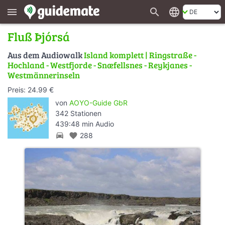
search
language
menu
Fluß Þjórsá
Aus dem Audiowalk
Island komplett | Ringstraße -
Hochland - Westfjorde - Snæfellsnes - Reykjanes -
Westmännerinseln
Preis: 24.99 €
von
AOYO-Guide GbR
342 Stationen
439:48 min Audio
directions_car
favorite
288