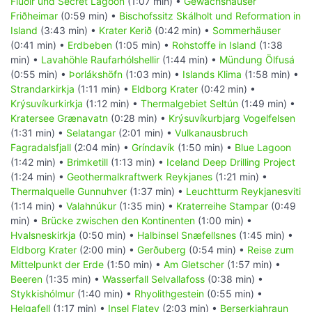
Flúðir und Secret Lagoon
(1:07 min) •
Gewächshäuser
Friðheimar
(0:59 min) •
Bischofssitz Skálholt und Reformation in
Island
(3:43 min) •
Krater Kerið
(0:42 min) •
Sommerhäuser
(0:41 min) •
Erdbeben
(1:05 min) •
Rohstoffe in Island
(1:38
min) •
Lavahöhle Raufarhólshellir
(1:44 min) •
Mündung Ölfusá
(0:55 min) •
Þorlákshöfn
(1:03 min) •
Islands Klima
(1:58 min) •
Strandarkirkja
(1:11 min) •
Eldborg Krater
(0:42 min) •
Krýsuvíkurkirkja
(1:12 min) •
Thermalgebiet Seltún
(1:49 min) •
Kratersee Grænavatn
(0:28 min) •
Krýsuvíkurbjarg Vogelfelsen
(1:31 min) •
Selatangar
(2:01 min) •
Vulkanausbruch
Fagradalsfjall
(2:04 min) •
Gríndavík
(1:50 min) •
Blue Lagoon
(1:42 min) •
Brimketill
(1:13 min) •
Iceland Deep Drilling Project
(1:24 min) •
Geothermalkraftwerk Reykjanes
(1:21 min) •
Thermalquelle Gunnuhver
(1:37 min) •
Leuchtturm Reykjanesviti
(1:14 min) •
Valahnúkur
(1:35 min) •
Kraterreihe Stampar
(0:49
min) •
Brücke zwischen den Kontinenten
(1:00 min) •
Hvalsneskirkja
(0:50 min) •
Halbinsel Snæfellsnes
(1:45 min) •
Eldborg Krater
(2:00 min) •
Gerðuberg
(0:54 min) •
Reise zum
Mittelpunkt der Erde
(1:50 min) •
Am Gletscher
(1:57 min) •
Beeren
(1:35 min) •
Wasserfall Selvallafoss
(0:38 min) •
Stykkishólmur
(1:40 min) •
Rhyolithgestein
(0:55 min) •
Helgafell
(1:17 min) •
Insel Flatey
(2:03 min) •
Berserkjahraun