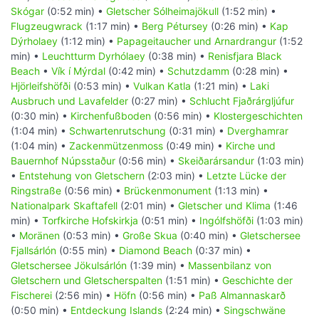
Skógar
(0:52 min) •
Gletscher Sólheimajökull
(1:52 min) •
Flugzeugwrack
(1:17 min) •
Berg Pétursey
(0:26 min) •
Kap
Dýrholaey
(1:12 min) •
Papageitaucher und Arnardrangur
(1:52
min) •
Leuchtturm Dyrhólaey
(0:38 min) •
Renisfjara Black
Beach
•
Vík í Mýrdal
(0:42 min) •
Schutzdamm
(0:28 min) •
Hjörleifshöfði
(0:53 min) •
Vulkan Katla
(1:21 min) •
Laki
Ausbruch und Lavafelder
(0:27 min) •
Schlucht Fjaðrárgljúfur
(0:30 min) •
Kirchenfußboden
(0:56 min) •
Klostergeschichten
(1:04 min) •
Schwartenrutschung
(0:31 min) •
Dverghamrar
(1:04 min) •
Zackenmützenmoss
(0:49 min) •
Kirche und
Bauernhof Núpsstaður
(0:56 min) •
Skeiðarársandur
(1:03 min)
•
Entstehung von Gletschern
(2:03 min) •
Letzte Lücke der
Ringstraße
(0:56 min) •
Brückenmonument
(1:13 min) •
Nationalpark Skaftafell
(2:01 min) •
Gletscher und Klima
(1:46
min) •
Torfkirche Hofskirkja
(0:51 min) •
Ingólfshöfði
(1:03 min)
•
Moränen
(0:53 min) •
Große Skua
(0:40 min) •
Gletschersee
Fjallsárlón
(0:55 min) •
Diamond Beach
(0:37 min) •
Gletschersee Jökulsárlón
(1:39 min) •
Massenbilanz von
Gletschern und Gletscherspalten
(1:51 min) •
Geschichte der
Fischerei
(2:56 min) •
Höfn
(0:56 min) •
Paß Almannaskarð
(0:50 min) •
Entdeckung Islands
(2:24 min) •
Singschwäne