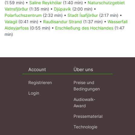
(1:59 min) •
Saline Reykhólar
(1:40 min) •
Naturschutzgebiet
Vatnsfjörður
(1:35 min) •
Djúpavík
(2:00 min) •
Polarfuchszentrum
(2:32 min) •
Stadt Ísafjörður
(2:17 min) •
Valagil
(0:41 min) •
Rauðisandur Strand
(1:37 min) •
Wasserfall
Aldeyjarfoss
(0:55 min) •
Erschließung des Hochlandes
(1:47
min)
Account
Über uns
Registrieren
Preise und
Bedingungen
Login
Audiowalk-
Award
Pressematerial
Technologie