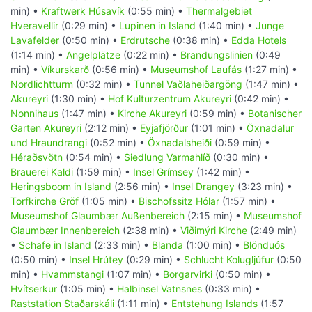
min) •
Kraftwerk Húsavík
(0:55 min) •
Thermalgebiet
Hveravellir
(0:29 min) •
Lupinen in Island
(1:40 min) •
Junge
Lavafelder
(0:50 min) •
Erdrutsche
(0:38 min) •
Edda Hotels
(1:14 min) •
Angelplätze
(0:22 min) •
Brandungslinien
(0:49
min) •
Víkurskarð
(0:56 min) •
Museumshof Laufás
(1:27 min) •
Nordlichtturm
(0:32 min) •
Tunnel Vaðlaheiðargöng
(1:47 min) •
Akureyri
(1:30 min) •
Hof Kulturzentrum Akureyri
(0:42 min) •
Nonnihaus
(1:47 min) •
Kirche Akureyri
(0:59 min) •
Botanischer
Garten Akureyri
(2:12 min) •
Eyjafjörður
(1:01 min) •
Öxnadalur
und Hraundrangi
(0:52 min) •
Öxnadalsheiði
(0:59 min) •
Héraðsvötn
(0:54 min) •
Siedlung Varmahlíð
(0:30 min) •
Brauerei Kaldi
(1:59 min) •
Insel Grímsey
(1:42 min) •
Heringsboom in Island
(2:56 min) •
Insel Drangey
(3:23 min) •
Torfkirche Gröf
(1:05 min) •
Bischofssitz Hólar
(1:57 min) •
Museumshof Glaumbær Außenbereich
(2:15 min) •
Museumshof
Glaumbær Innenbereich
(2:38 min) •
Viðimýri Kirche
(2:49 min)
•
Schafe in Island
(2:33 min) •
Blanda
(1:00 min) •
Blönduós
(0:50 min) •
Insel Hrútey
(0:29 min) •
Schlucht Kolugljúfur
(0:50
min) •
Hvammstangi
(1:07 min) •
Borgarvirki
(0:50 min) •
Hvítserkur
(1:05 min) •
Halbinsel Vatnsnes
(0:33 min) •
Raststation Staðarskáli
(1:11 min) •
Entstehung Islands
(1:57