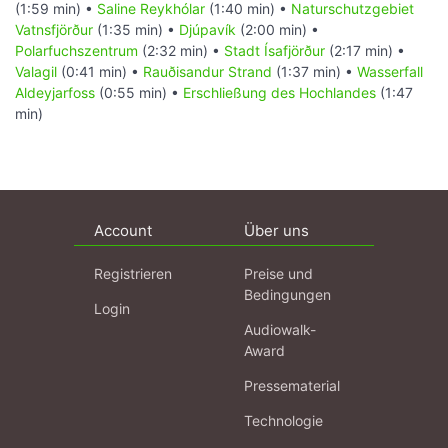
(1:59 min) •
Saline Reykhólar
(1:40 min) •
Naturschutzgebiet
Vatnsfjörður
(1:35 min) •
Djúpavík
(2:00 min) •
Polarfuchszentrum
(2:32 min) •
Stadt Ísafjörður
(2:17 min) •
Valagil
(0:41 min) •
Rauðisandur Strand
(1:37 min) •
Wasserfall
Aldeyjarfoss
(0:55 min) •
Erschließung des Hochlandes
(1:47
min)
Account
Über uns
Registrieren
Preise und
Bedingungen
Login
Audiowalk-
Award
Pressematerial
Technologie