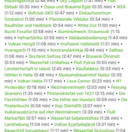
Kópavogskirkja
(0:46 min) •
Sky Lagoon
(1:41 min) •
Fluß
Elliðaár
(0:35 min) •
Össur und Brauerei Egils
(0:35 min) •
IKEA
(1:12 min) •
Golfclub GKG
(0:47 min) •
Einkaufszentrum
Smáralind
(1:00 min) •
Pferdeställe Víðdalur
(0:34 min) •
Rauðhólar und Heiðmörk
(0:54 min) •
White Out
(1:00 min) •
Bucht Faxafloi
(0:58 min) •
Aluminiumwerk Straumsvik
(1:15
min) •
Hafnarfjörður
(0:56 min) •
Gebäudebedienung
(1:43 min)
•
Vulkan Hengill
(1:08 min) •
Kraftwerk Hellisheiði
(1:51 min) •
Hveragerði
(1:10 min) •
Kotstrandarkirkja
(0:44 min) •
Selfoss
(1:06 min) •
Skyrland Selfoss
(2:47 min) •
Brauerei Ölvisholt
(0:53 min) •
Wasserfall Urriðafoss
•
Fluß Þjórsá
(0:50 min) •
Landwirtschaft in Island
(2:45 min) •
Rauðalækur
(0:33 min) •
Höhlen in Hella
(0:48 min) •
Museumsbauernhof Keldur
(0:35
min) •
Vulkan Hekla
(1:17 min) •
Lava Center
(0:23 min) •
N1
Hvolsvöllur
(0:18 min) •
Westmännerinseln
(2:03 min) •
Festung
Skansinn
(1:35 min) •
Piratenüberfall von 1627
(2:15 min) •
Die
Fischhöhlen
(1:00 min) •
Die Höhle der Hundert
(0:59 min) •
Die
Piratenbucht
(0:56 min) •
Kap Stórhöfði
(2:07 min) •
Vulkanausbrüche auf den Westmännern
(3:39 min) •
Fluß
Markarfljót
(0:57 min) •
Wasserfall Seljalandsfoss
(1:26 min) •
Landhebung
(1:04 min) •
Vulkan Eyjafjallajökull
(3:31 min) •
Bauernhof Þorvaldseyri
(1:11 min) •
Wasserfall Skógafoss
(1:04