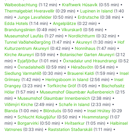
Walbeobachtung
(1:12 min) •
Kraftwerk Húsavík
(0:55 min) •
Thermalgebiet Hveravellir
(0:29 min) •
Lupinen in Island
(1:40
min) •
Junge Lavafelder
(0:50 min) •
Erdrutsche
(0:38 min) •
Edda Hotels
(1:14 min) •
Angelplätze
(0:22 min) •
Brandungslinien
(0:49 min) •
Víkurskarð
(0:56 min) •
Museumshof Laufás
(1:27 min) •
Nordlichtturm
(0:32 min) •
Tunnel Vaðlaheiðargöng
(1:47 min) •
Akureyri
(1:30 min) •
Hof
Kulturzentrum Akureyri
(0:42 min) •
Nonnihaus
(1:47 min) •
Kirche Akureyri
(0:59 min) •
Botanischer Garten Akureyri
(2:12
min) •
Eyjafjörður
(1:01 min) •
Öxnadalur und Hraundrangi
(0:52
min) •
Öxnadalsheiði
(0:59 min) •
Héraðsvötn
(0:54 min) •
Siedlung Varmahlíð
(0:30 min) •
Brauerei Kaldi
(1:59 min) •
Insel
Grímsey
(1:42 min) •
Heringsboom in Island
(2:56 min) •
Insel
Drangey
(3:23 min) •
Torfkirche Gröf
(1:05 min) •
Bischofssitz
Hólar
(1:57 min) •
Museumshof Glaumbær Außenbereich
(2:15
min) •
Museumshof Glaumbær Innenbereich
(2:38 min) •
Viðimýri Kirche
(2:49 min) •
Schafe in Island
(2:33 min) •
Blanda
(1:00 min) •
Blönduós
(0:50 min) •
Insel Hrútey
(0:29
min) •
Schlucht Kolugljúfur
(0:50 min) •
Hvammstangi
(1:07
min) •
Borgarvirki
(0:50 min) •
Hvítserkur
(1:05 min) •
Halbinsel
Vatnsnes
(0:33 min) •
Raststation Staðarskáli
(1:11 min) •