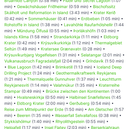
Brúarhlöð Canyon
(0:58 min) •
Flúðir und Secret Lagoon
(1:07
min) •
Gewächshäuser Friðheimar
(0:59 min) •
Bischofssitz
Skálholt und Reformation in Island
(3:43 min) •
Krater Kerið
(0:42 min) •
Sommerhäuser
(0:41 min) •
Erdbeben
(1:05 min) •
Rohstoffe in Island
(1:38 min) •
Lavahöhle Raufarhólshellir
(1:44
min) •
Mündung Ölfusá
(0:55 min) •
Þorlákshöfn
(1:03 min) •
Islands Klima
(1:58 min) •
Strandarkirkja
(1:11 min) •
Eldborg
Krater
(0:42 min) •
Krýsuvíkurkirkja
(1:12 min) •
Thermalgebiet
Seltún
(1:49 min) •
Kratersee Grænavatn
(0:28 min) •
Krýsuvíkurbjarg Vogelfelsen
(1:31 min) •
Selatangar
(2:01 min) •
Vulkanausbruch Fagradalsfjall
(2:04 min) •
Gríndavík
(1:50 min)
•
Blue Lagoon
(1:42 min) •
Brimketill
(1:13 min) •
Iceland Deep
Drilling Project
(1:24 min) •
Geothermalkraftwerk Reykjanes
(1:21 min) •
Thermalquelle Gunnuhver
(1:37 min) •
Leuchtturm
Reykjanesviti
(1:14 min) •
Valahnúkur
(1:35 min) •
Kraterreihe
Stampar
(0:49 min) •
Brücke zwischen den Kontinenten
(1:00
min) •
Hvalsneskirkja
(0:50 min) •
Halbinsel Snæfellsnes
(1:45
min) •
Eldborg Krater
(2:00 min) •
Gerðuberg
(0:54 min) •
Reise zum Mittelpunkt der Erde
(1:50 min) •
Am Gletscher
(1:57
min) •
Beeren
(1:35 min) •
Wasserfall Selvallafoss
(0:38 min) •
Stykkishólmur
(1:40 min) •
Rhyolithgestein
(0:55 min) •
Helgafell
(1:17 min) •
Insel Flatey
(2:03 min) •
Berserkjahraun