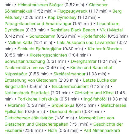
min) •
Heimatmuseum Skógar
(0:52 min) •
Gletscher
Sólheimajökull
(1:52 min) •
Flugzeugwrack
(1:17 min) •
Berg
Pétursey
(0:26 min) •
Kap Dýrholaey
(1:12 min) •
Papageitaucher und Arnardrangur
(1:52 min) •
Leuchtturm
Dyrhólaey
(0:38 min) •
Renisfjara Black Beach
•
Vík í Mýrdal
(0:42 min) •
Schutzdamm
(0:28 min) •
Hjörleifshöfði
(0:53 min)
•
Vulkan Katla
(1:21 min) •
Laki Ausbruch und Lavafelder
(0:27
min) •
Schlucht Fjaðrárgljúfur
(0:30 min) •
Kirchenfußboden
(0:56 min) •
Klostergeschichten
(1:04 min) •
Schwartenrutschung
(0:31 min) •
Dverghamrar
(1:04 min) •
Zackenmützenmoss
(0:49 min) •
Kirche und Bauernhof
Núpsstaður
(0:56 min) •
Skeiðarársandur
(1:03 min) •
Entstehung von Gletschern
(2:03 min) •
Letzte Lücke der
Ringstraße
(0:56 min) •
Brückenmonument
(1:13 min) •
Nationalpark Skaftafell
(2:01 min) •
Gletscher und Klima
(1:46
min) •
Torfkirche Hofskirkja
(0:51 min) •
Ingólfshöfði
(1:03 min)
•
Moränen
(0:53 min) •
Große Skua
(0:40 min) •
Gletschersee
Fjallsárlón
(0:55 min) •
Diamond Beach
(0:37 min) •
Gletschersee Jökulsárlón
(1:39 min) •
Massenbilanz von
Gletschern und Gletscherspalten
(1:51 min) •
Geschichte der
Fischerei
(2:56 min) •
Höfn
(0:56 min) •
Paß Almannaskarð