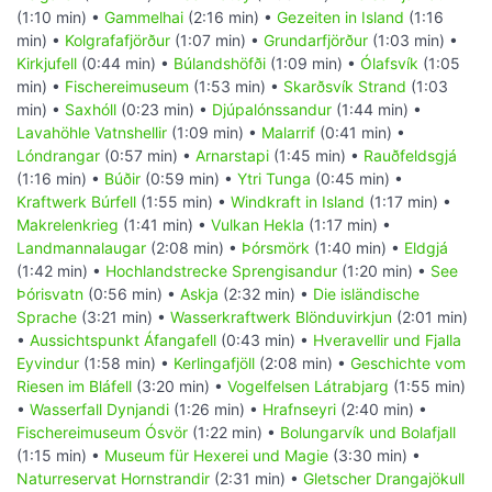
(1:10 min) •
Gammelhai
(2:16 min) •
Gezeiten in Island
(1:16
min) •
Kolgrafafjörður
(1:07 min) •
Grundarfjörður
(1:03 min) •
Kirkjufell
(0:44 min) •
Búlandshöfði
(1:09 min) •
Ólafsvík
(1:05
min) •
Fischereimuseum
(1:53 min) •
Skarðsvík Strand
(1:03
min) •
Saxhóll
(0:23 min) •
Djúpalónssandur
(1:44 min) •
Lavahöhle Vatnshellir
(1:09 min) •
Malarrif
(0:41 min) •
Lóndrangar
(0:57 min) •
Arnarstapi
(1:45 min) •
Rauðfeldsgjá
(1:16 min) •
Búðir
(0:59 min) •
Ytri Tunga
(0:45 min) •
Kraftwerk Búrfell
(1:55 min) •
Windkraft in Island
(1:17 min) •
Makrelenkrieg
(1:41 min) •
Vulkan Hekla
(1:17 min) •
Landmannalaugar
(2:08 min) •
Þórsmörk
(1:40 min) •
Eldgjá
(1:42 min) •
Hochlandstrecke Sprengisandur
(1:20 min) •
See
Þórisvatn
(0:56 min) •
Askja
(2:32 min) •
Die isländische
Sprache
(3:21 min) •
Wasserkraftwerk Blönduvirkjun
(2:01 min)
•
Aussichtspunkt Áfangafell
(0:43 min) •
Hveravellir und Fjalla
Eyvindur
(1:58 min) •
Kerlingafjöll
(2:08 min) •
Geschichte vom
Riesen im Bláfell
(3:20 min) •
Vogelfelsen Látrabjarg
(1:55 min)
•
Wasserfall Dynjandi
(1:26 min) •
Hrafnseyri
(2:40 min) •
Fischereimuseum Ósvör
(1:22 min) •
Bolungarvík und Bolafjall
(1:15 min) •
Museum für Hexerei und Magie
(3:30 min) •
Naturreservat Hornstrandir
(2:31 min) •
Gletscher Drangajökull