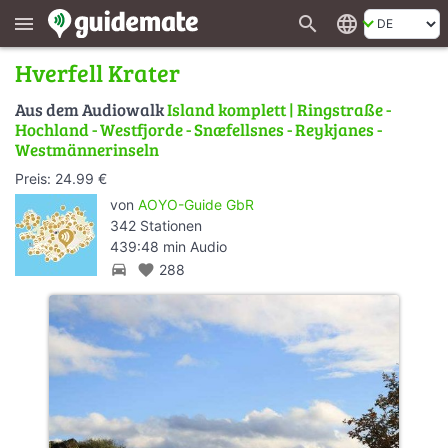
search
language
menu
Hverfell Krater
Aus dem Audiowalk
Island komplett | Ringstraße -
Hochland - Westfjorde - Snæfellsnes - Reykjanes -
Westmännerinseln
Preis: 24.99 €
von
AOYO-Guide GbR
342 Stationen
439:48 min Audio
directions_car
favorite
288