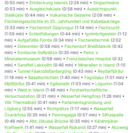
(0:50 min) •
Entdeckung Islands
(2:24 min) •
Singschwäne
(0:53 min) •
Ausgleichsküste
(0:58 min) •
Aussichtspunkt
Steilküste
(0:44 min) •
Vulkanische Gesteine
(2:09 min) •
Fischereigeschichte im 20. Jahrhundert und Kabeljaukriege
(3:33 min) •
Fischerdorf Djúpivogur
(1:14 min) •
Fischzucht
(1:59 min) •
Schlotfüllungen
(0:44 min) •
Ignimbritgestein
(1:12
min) •
Aufgefüllte Fjorde
(0:34 min) •
Fischereitechnik
(2:02
min) •
Eiderenten
(0:58 min) •
Fischerdorf Breiðdalsvík
(0:42
min) •
Exotische Golfplätze
(0:30 min) •
Petra´s
Mineralienmuseum
(0:58 min) •
Französisches Hospital
(0:32
min) •
Sandfell Lakkolith
(0:46 min) •
Mineralien in Island
(1:15
min) •
Tunnel Fáskrúðsfjarðargöng
(0:43 min) •
Reyðarfjörður
(1:18 min) •
Basaltschichten
(1:40 min) •
Fagridalur
(1:01 min) •
Mjóifjörður
(0:41 min) •
Egilsstaðir
(1:03 min) •
Lögurinn
(1:04
min) •
Wald in Island
(1:48 min) •
Forstwirtschaftliche
Versuchsstation
(0:31 min) •
Wasserfall Hengifoss
(1:26 min) •
Vök Thermalbad
(0:41 min) •
Parlamentsgründung und
Lögberg
(2:55 min) •
Richtplätze
(1:17 min) •
Wasserfall
Öxarárfoss
(0:35 min) •
Penningagjá
(0:57 min) •
Silfraspalte
(0:46 min) •
Alte Jökulsá-Brücke
(0:35 min) •
Kárahnjúkar-
Kraftwerk
(1:41 min) •
Wasserfall Rjúkandi
(0:27 min) •
Abzweig