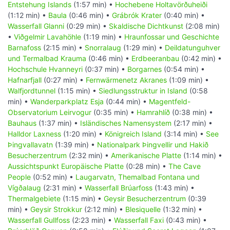
Entstehung Islands
(1:57 min) •
Hochebene Holtavörðuheiði
(1:12 min) •
Baula
(0:46 min) •
Grábrók Krater
(0:40 min) •
Wasserfall Glanni
(0:29 min) •
Skaldische Dichtkunst
(2:08 min)
•
Viðgelmir Lavahöhle
(1:19 min) •
Hraunfossar und Geschichte
Barnafoss
(2:15 min) •
Snorralaug
(1:29 min) •
Deildatunguhver
und Termalbad Krauma
(0:46 min) •
Erdbeeranbau
(0:42 min) •
Hochschule Hvanneyri
(0:37 min) •
Borgarnes
(0:54 min) •
Hafnarfjall
(0:27 min) •
Fernwärmenetz Akranes
(1:09 min) •
Walfjordtunnel
(1:15 min) •
Siedlungsstruktur in Island
(0:58
min) •
Wanderparkplatz Esja
(0:44 min) •
Magentfeld-
Observatorium Leirvogur
(0:35 min) •
Hamrahlíð
(0:38 min) •
Bauhaus
(1:37 min) •
Isländisches Namensystem
(2:17 min) •
Halldor Laxness
(1:20 min) •
Königreich Island
(3:14 min) •
See
Þingvallavatn
(1:39 min) •
Nationalpark Þingvellir und Hakið
Besucherzentrum
(2:32 min) •
Amerikanische Platte
(1:14 min) •
Aussichtspunkt Europäische Platte
(0:28 min) •
The Cave
People
(0:52 min) •
Laugarvatn, Themalbad Fontana und
Vígðalaug
(2:31 min) •
Wasserfall Brúarfoss
(1:43 min) •
Thermalgebiete
(1:15 min) •
Geysir Besucherzentrum
(0:39
min) •
Geysir Strokkur
(2:12 min) •
Blesiquelle
(1:32 min) •
Wasserfall Gullfoss
(2:23 min) •
Wasserfall Faxi
(0:43 min) •