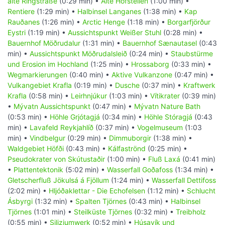
alte Ringstraße
(0:29 min) •
Alte Hofstellen
(1:00 min) •
Rentiere
(1:29 min) •
Halbinsel Langanes
(1:38 min) •
Kap
Rauðanes
(1:26 min) •
Arctic Henge
(1:18 min) •
Borgarfjörður
Eystri
(1:19 min) •
Aussichtspunkt Weißer Stuhl
(0:28 min) •
Bauernhof Möðrudalur
(1:31 min) •
Bauernhof Sænautasel
(0:43
min) •
Aussichtspunkt Möðrudalsleið
(0:24 min) •
Staubstürme
und Erosion im Hochland
(1:25 min) •
Hrossaborg
(0:33 min) •
Wegmarkierungen
(0:40 min) •
Aktive Vulkanzone
(0:47 min) •
Vulkangebiet Krafla
(0:19 min) •
Dusche
(0:37 min) •
Kraftwerk
Krafla
(0:58 min) •
Leirhnjúkur
(1:03 min) •
Vítikrater
(0:39 min)
•
Mývatn Aussichtspunkt
(0:47 min) •
Mývatn Nature Bath
(0:53 min) •
Höhle Grjótagjá
(0:34 min) •
Höhle Stóragjá
(0:43
min) •
Lavafeld Reykjahlíð
(0:37 min) •
Vogelmuseum
(1:03
min) •
Vindbelgur
(0:29 min) •
Dimmuborgir
(1:38 min) •
Waldgebiet Höfði
(0:43 min) •
Kálfaströnd
(0:25 min) •
Pseudokrater von Skútustaðir
(1:00 min) •
Fluß Laxá
(0:41 min)
•
Plattentektonik
(5:02 min) •
Wasserfall Goðafoss
(1:34 min) •
Gletscherfluß Jökulsá á Fjöllum
(1:24 min) •
Wasserfall Dettifoss
(2:02 min) •
Hljóðaklettar - Die Echofelsen
(1:12 min) •
Schlucht
Ásbyrgi
(1:32 min) •
Spalten Tjörnes
(0:43 min) •
Halbinsel
Tjörnes
(1:01 min) •
Steilküste Tjörnes
(0:32 min) •
Treibholz
(0:55 min) •
Siliziumwerk
(0:52 min) •
Húsavík und