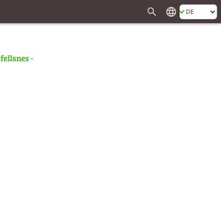
search
language
fellsnes -