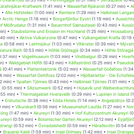
árahnjúkar-Kraftwerk
(1:41 min) •
Wasserfall Rjúkandi
(0:27 min) •
A
) •
Alte Hofstellen
(1:00 min) •
Rentiere
(1:29 min) •
Halbinsel Langa
 •
Arctic Henge
(1:18 min) •
Borgarfjörður Eystri
(1:19 min) •
Aussicht
f Möðrudalur
(1:31 min) •
Bauernhof Sænautasel
(0:43 min) •
Aussi
in) •
Staubstürme und Erosion im Hochland
(1:25 min) •
Hrossaborg
40 min) •
Aktive Vulkanzone
(0:47 min) •
Vulkangebiet Krafla
(0:19 
la
(0:58 min) •
Leirhnjúkur
(1:03 min) •
Vítikrater
(0:39 min) •
Mývatn
Nature Bath
(0:53 min) •
Höhle Grjótagjá
(0:34 min) •
Höhle Stóragjá
0:37 min) •
Vogelmuseum
(1:03 min) •
Vindbelgur
(0:29 min) •
Hverfe
in) •
Waldgebiet Höfði
(0:43 min) •
Kálfaströnd
(0:25 min) •
Pseudokr
á
(0:41 min) •
Plattentektonik
(5:02 min) •
Wasserfall Goðafoss
(1:34
4 min) •
Wasserfall Dettifoss
(2:02 min) •
Hljóðaklettar - Die Echofel
2 min) •
Spalten Tjörnes
(0:43 min) •
Halbinsel Tjörnes
(1:01 min) •
S
z
(0:55 min) •
Siliziumwerk
(0:52 min) •
Húsavík und Walbeobachtun
:55 min) •
Thermalgebiet Hveravellir
(0:29 min) •
Lupinen in Island
(1
) •
Erdrutsche
(0:38 min) •
Edda Hotels
(1:14 min) •
Angelplätze
(0:2
 min) •
Víkurskarð
(0:56 min) •
Museumshof Laufás
(1:27 min) •
Nor
rgöng
(1:47 min) •
Akureyri
(1:30 min) •
Hof Kulturzentrum Akureyri
(0
ureyri
(0:59 min) •
Botanischer Garten Akureyri
(2:12 min) •
Eyjafjör
drangi
(0:52 min) •
Öxnadalsheiði
(0:59 min) •
Héraðsvötn
(0:54 mi
 •
Brauerei Kaldi
(1:59 min) •
Insel Grímsey
(1:42 min) •
Insel Drangey