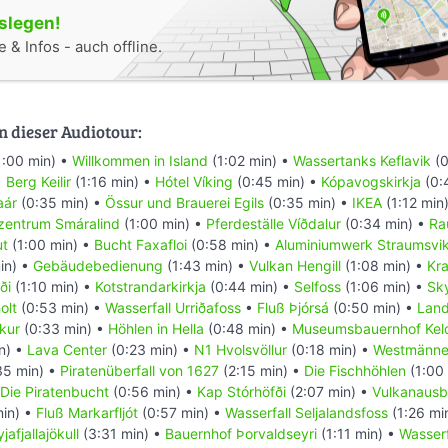
oslegen!
 & Infos - auch offline.
n dieser Audiotour:
1:00 min) •
Willkommen in Island
(1:02 min) •
Wassertanks Keflavik
(0
•
Berg Keilir
(1:16 min) •
Hótel Víking
(0:45 min) •
Kópavogskirkja
(0:
aár
(0:35 min) •
Össur und Brauerei Egils
(0:35 min) •
IKEA
(1:12 min
zentrum Smáralind
(1:00 min) •
Pferdeställe Víðdalur
(0:34 min) •
Ra
ut
(1:00 min) •
Bucht Faxafloi
(0:58 min) •
Aluminiumwerk Straumsvi
in) •
Gebäudebedienung
(1:43 min) •
Vulkan Hengill
(1:08 min) •
Kra
ði
(1:10 min) •
Kotstrandarkirkja
(0:44 min) •
Selfoss
(1:06 min) •
Sky
olt
(0:53 min) •
Wasserfall Urriðafoss
•
Fluß Þjórsá
(0:50 min) •
Land
kur
(0:33 min) •
Höhlen in Hella
(0:48 min) •
Museumsbauernhof Kel
n) •
Lava Center
(0:23 min) •
N1 Hvolsvöllur
(0:18 min) •
Westmänner
35 min) •
Piratenüberfall von 1627
(2:15 min) •
Die Fischhöhlen
(1:00
Die Piratenbucht
(0:56 min) •
Kap Stórhöfði
(2:07 min) •
Vulkanausb
in) •
Fluß Markarfljót
(0:57 min) •
Wasserfall Seljalandsfoss
(1:26 mi
jafjallajökull
(3:31 min) •
Bauernhof Þorvaldseyri
(1:11 min) •
Wasserf