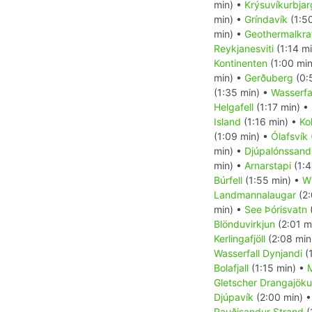
min) •
Krýsuvíkurbjar
min) •
Gríndavík
(1:5
min) •
Geothermalkra
Reykjanesviti
(1:14 m
Kontinenten
(1:00 mi
min) •
Gerðuberg
(0:
(1:35 min) •
Wasserfal
Helgafell
(1:17 min) •
Island
(1:16 min) •
Ko
(1:09 min) •
Ólafsvík
min) •
Djúpalónssand
min) •
Arnarstapi
(1:4
Búrfell
(1:55 min) •
Wi
Landmannalaugar
(2:
min) •
See Þórisvatn
Blönduvirkjun
(2:01 m
Kerlingafjöll
(2:08 min
Wasserfall Dynjandi
(
Bolafjall
(1:15 min) •
Gletscher Drangajökul
Djúpavík
(2:00 min) 
Rauðisandur Strand
(