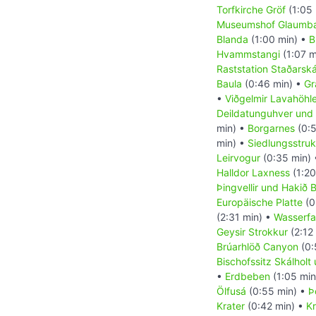
Torfkirche Gröf
(1:05 
Museumshof Glaumbæ
Blanda
(1:00 min) •
B
Hvammstangi
(1:07 m
Raststation Staðarská
Baula
(0:46 min) •
Gr
•
Viðgelmir Lavahöhl
Deildatunguhver und
min) •
Borgarnes
(0:5
min) •
Siedlungsstrukt
Leirvogur
(0:35 min)
Halldor Laxness
(1:20
Þingvellir und Hakið
Europäische Platte
(0
(2:31 min) •
Wasserfal
Geysir Strokkur
(2:12
Brúarhlöð Canyon
(0:
Bischofssitz Skálholt
•
Erdbeben
(1:05 min
Ölfusá
(0:55 min) •
Þ
Krater
(0:42 min) •
Kr