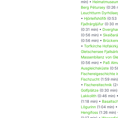
min) •
Heimatmuseum
Berg Pétursey
(0:26 
Leuchtturm Dyrhólae
•
Hjörleifshöfði
(0:53 
Fjaðrárgljúfur
(0:30 m
(0:31 min) •
Dvergha
(0:56 min) •
Skeiðar
(0:56 min) •
Brücke
•
Torfkirche Hofskirkj
Gletschersee Fjallsárl
Massenbilanz von Gle
(0:56 min) •
Paß Alm
Ausgleichsküste
(0:5
Fischereigeschichte 
Fischzucht
(1:59 min
•
Fischereitechnik
(2:
Golfplätze
(0:30 min)
Lakkolith
(0:46 min) 
(1:18 min) •
Basaltsc
Lögurinn
(1:04 min) 
Hengifoss
(1:26 min)
(1:17 min) •
Wasserfal