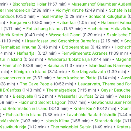
min) •
Bischofssitz Hólar
(1:57 min) •
Museumshof Glaumbær Außenb
r Innenbereich
(2:38 min) •
Viðimýri Kirche
(2:49 min) •
Schafe in I
lönduós
(0:50 min) •
Insel Hrútey
(0:29 min) •
Schlucht Kolugljúfur
(0
in) •
Borgarvirki
(0:50 min) •
Hvítserkur
(1:05 min) •
Halbinsel Vatns
li
(1:11 min) •
Entstehung Islands
(1:57 min) •
Hochebene Holtavörðu
ábrók Krater
(0:40 min) •
Wasserfall Glanni
(0:29 min) •
Skaldische D
e
(1:19 min) •
Hraunfossar und Geschichte Barnafoss
(2:15 min) •
Sno
 Termalbad Krauma
(0:46 min) •
Erdbeeranbau
(0:42 min) •
Hochsch
4 min) •
Hafnarfjall
(0:27 min) •
Fernwärmenetz Akranes
(1:09 min) 
ur in Island
(0:58 min) •
Wanderparkplatz Esja
(0:44 min) •
Magentf
 •
Hamrahlíð
(0:38 min) •
Bauhaus
(1:37 min) •
Isländisches Namens
 min) •
Königreich Island
(3:14 min) •
See Þingvallavatn
(1:39 min) •
 Besucherzentrum
(2:32 min) •
Amerikanische Platte
(1:14 min) •
Auss
:28 min) •
The Cave People
(0:52 min) •
Laugarvatn, Themalbad Fon
l Brúarfoss
(1:43 min) •
Thermalgebiete
(1:15 min) •
Geysir Besuche
 min) •
Blesiquelle
(1:32 min) •
Wasserfall Gullfoss
(2:23 min) •
Wasser
58 min) •
Flúðir und Secret Lagoon
(1:07 min) •
Gewächshäuser Frið
 und Reformation in Island
(3:43 min) •
Krater Kerið
(0:42 min) •
Somm
) •
Rohstoffe in Island
(1:38 min) •
Lavahöhle Raufarhólshellir
(1:44 
orlákshöfn
(1:03 min) •
Islands Klima
(1:58 min) •
Strandarkirkja
(1:1
ýsuvíkurkirkja
(1:12 min) •
Thermalgebiet Seltún
(1:49 min) •
Krater