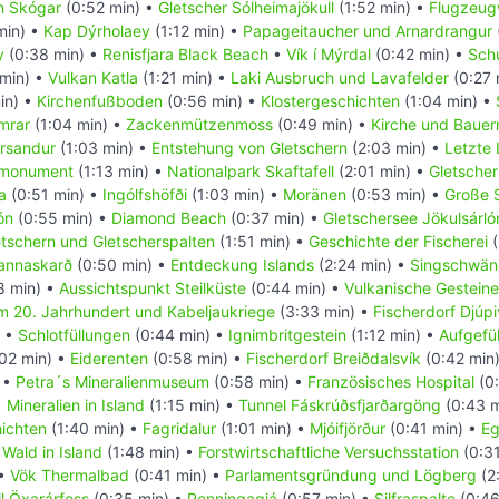
 Skógar
(0:52 min) •
Gletscher Sólheimajökull
(1:52 min) •
Flugzeug
min) •
Kap Dýrholaey
(1:12 min) •
Papageitaucher und Arnardrangur
y
(0:38 min) •
Renisfjara Black Beach
•
Vík í Mýrdal
(0:42 min) •
Sch
min) •
Vulkan Katla
(1:21 min) •
Laki Ausbruch und Lavafelder
(0:27 
in) •
Kirchenfußboden
(0:56 min) •
Klostergeschichten
(1:04 min) •
mrar
(1:04 min) •
Zackenmützenmoss
(0:49 min) •
Kirche und Bauer
ársandur
(1:03 min) •
Entstehung von Gletschern
(2:03 min) •
Letzte 
nmonument
(1:13 min) •
Nationalpark Skaftafell
(2:01 min) •
Gletscher
a
(0:51 min) •
Ingólfshöfði
(1:03 min) •
Moränen
(0:53 min) •
Große 
ón
(0:55 min) •
Diamond Beach
(0:37 min) •
Gletschersee Jökulsárló
tschern und Gletscherspalten
(1:51 min) •
Geschichte der Fischerei
(
annaskarð
(0:50 min) •
Entdeckung Islands
(2:24 min) •
Singschwän
8 min) •
Aussichtspunkt Steilküste
(0:44 min) •
Vulkanische Gesteine
im 20. Jahrhundert und Kabeljaukriege
(3:33 min) •
Fischerdorf Djúp
) •
Schlotfüllungen
(0:44 min) •
Ignimbritgestein
(1:12 min) •
Aufgefül
02 min) •
Eiderenten
(0:58 min) •
Fischerdorf Breiðdalsvík
(0:42 min
 •
Petra´s Mineralienmuseum
(0:58 min) •
Französisches Hospital
(0:
•
Mineralien in Island
(1:15 min) •
Tunnel Fáskrúðsfjarðargöng
(0:43 m
hichten
(1:40 min) •
Fagridalur
(1:01 min) •
Mjóifjörður
(0:41 min) •
Eg
•
Wald in Island
(1:48 min) •
Forstwirtschaftliche Versuchsstation
(0:31
 •
Vök Thermalbad
(0:41 min) •
Parlamentsgründung und Lögberg
(2
l Öxarárfoss
(0:35 min) •
Penningagjá
(0:57 min) •
Silfraspalte
(0:46