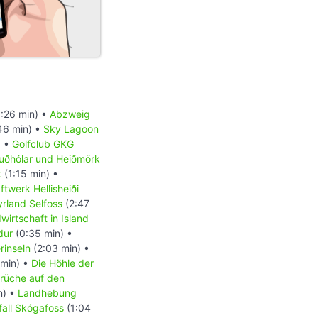
:26 min) •
Abzweig
46 min) •
Sky Lagoon
) •
Golfclub GKG
uðhólar und Heiðmörk
k
(1:15 min) •
ftwerk Hellisheiði
rland Selfoss
(2:47
wirtschaft in Island
dur
(0:35 min) •
inseln
(2:03 min) •
 min) •
Die Höhle der
rüche auf den
n) •
Landhebung
all Skógafoss
(1:04