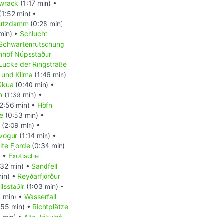
wrack
(1:17 min) •
(1:52 min) •
utzdamm
(0:28 min)
min) •
Schlucht
Schwartenrutschung
nhof Núpsstaður
Lücke der Ringstraße
 und Klima
(1:46 min)
Skua
(0:40 min) •
n
(1:39 min) •
2:56 min) •
Höfn
e
(0:53 min) •
(2:09 min) •
ivogur
(1:14 min) •
lte Fjorde
(0:34 min)
) •
Exotische
32 min) •
Sandfell
in) •
Reyðarfjörður
ilsstaðir
(1:03 min) •
 min) •
Wasserfall
:55 min) •
Richtplätze
 min) •
Alte Jökulsá-