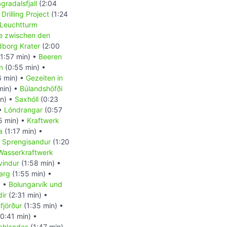
radalsfjall
(2:04
Drilling Project
(1:24
Leuchtturm
e zwischen den
dborg Krater
(2:00
1:57 min) •
Beeren
n
(0:55 min) •
6 min) •
Gezeiten in
min) •
Búlandshöfði
in) •
Saxhóll
(0:23
 •
Lóndrangar
(0:57
5 min) •
Kraftwerk
a
(1:17 min) •
 Sprengisandur
(1:20
Wasserkraftwerk
yvindur
(1:58 min) •
arg
(1:55 min) •
) •
Bolungarvík und
ir
(2:31 min) •
fjörður
(1:35 min) •
0:41 min) •
chlandes
(1:47 min)