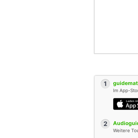
1
guidemate
Im App-Stor
2
Audioguid
Weitere To