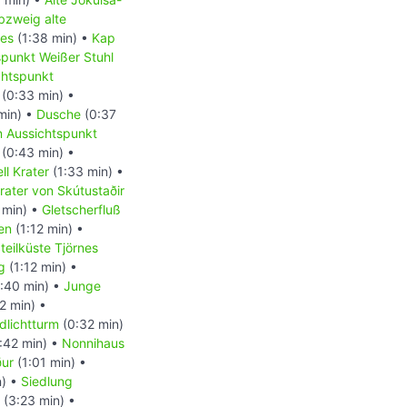
bzweig alte
nes
(1:38 min) •
Kap
spunkt Weißer Stuhl
chtspunkt
(0:33 min) •
min) •
Dusche
(0:37
 Aussichtspunkt
(0:43 min) •
ll Krater
(1:33 min) •
ater von Skútustaðir
 min) •
Gletscherfluß
sen
(1:12 min) •
teilküste Tjörnes
g
(1:12 min) •
:40 min) •
Junge
2 min) •
dlichtturm
(0:32 min)
:42 min) •
Nonnihaus
ður
(1:01 min) •
n) •
Siedlung
(3:23 min) •