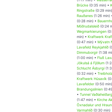
Brücke
(0:35 min) •
K
Ringstraße
(0:29 min
Rauðanes
(1:26 min)
(0:28 min) •
Bauernho
Möðrudalsleið
(0:24 m
Wegmarkierungen
(0:
min) •
Kraftwerk Kraf
(0:47 min) •
Mývatn 
Lavafeld Reykjahlíð
(
Dimmuborgir
(1:38 m
(1:00 min) •
Fluß Lax
Jökulsá á Fjöllum
(1:2
Schlucht Ásbyrgi
(1:3
(0:32 min) •
Treibhol
Kraftwerk Húsavík
(0
Lavafelder
(0:50 min
Brandungslinien
(0:49
•
Tunnel Vaðlaheiða
(1:47 min) •
Kirche Ak
Öxnadalur und Hraun
Varmahlíð
(0:30 min)