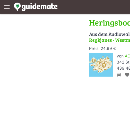
menu
Heringsboo
Aus dem Audiowa
Reykjanes - West
Preis: 24.99 €
von
AO
342 St
439:48
directions_car
favorite