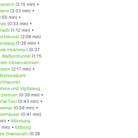
ereich
(2:15 min) •
sland
(2:33 min) •
:50 min) •
nes
(0:33 min) •
heiði
(1:12 min) •
ichtkunst
(2:08 min)
rralaug
(1:29 min) •
ule Hvanneyri
(0:37
•
Walfjordtunnel
(1:15
eld-Observatorium
ystem
(2:17 min) •
Nationalpark
ichtspunkt
tana und Vígðalaug
rzentrum
(0:39 min) •
fall Faxi
(0:43 min) •
heimar
(0:59 min) •
erhäuser
(0:41 min)
min) •
Mündung
1 min) •
Eldborg
see Grænavatn
(0:28