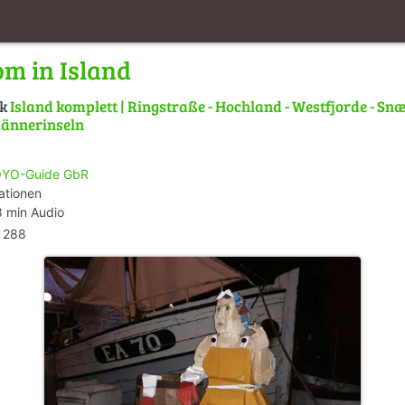
m in Island
lk
Island komplett | Ringstraße - Hochland - Westfjorde - Snæ
männerinseln
YO-Guide GbR
ationen
 min Audio
288