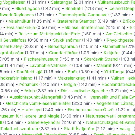
g Vogelfelsen
(1:31 min) •
Selatangar
(2:01 min) •
Vulkanausbruch Fag
0 min) •
Blue Lagoon
(1:42 min) •
Brimketill
(1:13 min) •
Iceland Deep 
ftwerk Reykjanes
(1:21 min) •
Thermalquelle Gunnuhver
(1:37 min) •
in) •
Valahnúkur
(1:35 min) •
Kraterreihe Stampar
(0:49 min) •
Brück
n) •
Hvalsneskirkja
(0:50 min) •
Halbinsel Snæfellsnes
(1:45 min) •
El
54 min) •
Reise zum Mittelpunkt der Erde
(1:50 min) •
Am Gletscher
(
l Selvallafoss
(0:38 min) •
Stykkishólmur
(1:40 min) •
Rhyolithgestei
Insel Flatey
(2:03 min) •
Berserkjahraun
(1:10 min) •
Gammelhai
(2:1
lgrafafjörður
(1:07 min) •
Grundarfjörður
(1:03 min) •
Kirkjufell
(0:44 
(1:05 min) •
Fischereimuseum
(1:53 min) •
Skarðsvík Strand
(1:03 m
ur
(1:44 min) •
Lavahöhle Vatnshellir
(1:09 min) •
Malarrif
(0:41 min)
5 min) •
Rauðfeldsgjá
(1:16 min) •
Búðir
(0:59 min) •
Ytri Tunga
(0:4
ndkraft in Island
(1:17 min) •
Makrelenkrieg
(1:41 min) •
Vulkan Hekl
08 min) •
Þórsmörk
(1:40 min) •
Eldgjá
(1:42 min) •
Hochlandstrecke
(0:56 min) •
Askja
(2:32 min) •
Die isländische Sprache
(3:21 min) •
in) •
Aussichtspunkt Áfangafell
(0:43 min) •
Hveravellir und Fjalla E
) •
Geschichte vom Riesen im Bláfell
(3:20 min) •
Vogelfelsen Látrabj
1:26 min) •
Hrafnseyri
(2:40 min) •
Fischereimuseum Ósvör
(1:22 min
Museum für Hexerei und Magie
(3:30 min) •
Naturreservat Hornstrand
l
(1:59 min) •
Saline Reykhólar
(1:40 min) •
Naturschutzgebiet Vatns
•
Polarfuchszentrum
(2:32 min) •
Stadt Ísafjörður
(2:17 min) •
Valagil
(
1:37 min) •
Wasserfall Aldeyjarfoss
(0:55 min) •
Erschließung des Ho