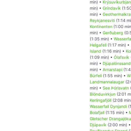
min) •
Krýsuvíkurbjar
min) •
Gríndavík
(1:5
min) •
Geothermalkra
Reykjanesviti
(1:14 m
Kontinenten
(1:00 mi
min) •
Gerðuberg
(0:
(1:35 min) •
Wasserfal
Helgafell
(1:17 min) •
Island
(1:16 min) •
Ko
(1:09 min) •
Ólafsvík
min) •
Djúpalónssand
min) •
Arnarstapi
(1:4
Búrfell
(1:55 min) •
Wi
Landmannalaugar
(2:
min) •
See Þórisvatn
Blönduvirkjun
(2:01 m
Kerlingafjöll
(2:08 min
Wasserfall Dynjandi
(
Bolafjall
(1:15 min) •
Gletscher Drangajökul
Djúpavík
(2:00 min) 
Rauðisandur Strand
(