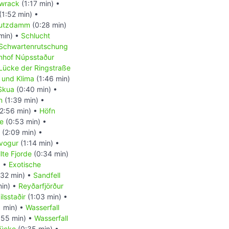
wrack
(1:17 min) •
(1:52 min) •
utzdamm
(0:28 min)
min) •
Schlucht
Schwartenrutschung
nhof Núpsstaður
Lücke der Ringstraße
 und Klima
(1:46 min)
Skua
(0:40 min) •
n
(1:39 min) •
2:56 min) •
Höfn
e
(0:53 min) •
(2:09 min) •
ivogur
(1:14 min) •
lte Fjorde
(0:34 min)
) •
Exotische
32 min) •
Sandfell
in) •
Reyðarfjörður
ilsstaðir
(1:03 min) •
 min) •
Wasserfall
:55 min) •
Wasserfall
rücke
(0:35 min) •