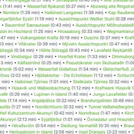
k
(1:41 min) •
Wasserfall Rjúkandi
(0:27 min) •
Abzweig alte Ringstr
 •
Rentiere
(1:29 min) •
Halbinsel Langanes
(1:38 min) •
Kap Rauðan
rgarfjörður Eystri
(1:19 min) •
Aussichtspunkt Weißer Stuhl
(0:28 min
) •
Bauernhof Sænautasel
(0:43 min) •
Aussichtspunkt Möðrudalsleið
sion im Hochland
(1:25 min) •
Hrossaborg
(0:33 min) •
Wegmarkieru
:47 min) •
Vulkangebiet Krafla
(0:19 min) •
Dusche
(0:37 min) •
Kraf
03 min) •
Vítikrater
(0:39 min) •
Mývatn Aussichtspunkt
(0:47 min) •
jótagjá
(0:34 min) •
Höhle Stóragjá
(0:43 min) •
Lavafeld Reykjahlíð
min) •
Vindbelgur
(0:29 min) •
Hverfell Krater
(1:33 min) •
Dimmuborg
43 min) •
Kálfaströnd
(0:25 min) •
Pseudokrater von Skútustaðir
(1:0
ektonik
(5:02 min) •
Wasserfall Goðafoss
(1:34 min) •
Gletscherfluß J
ifoss
(2:02 min) •
Hljóðaklettar - Die Echofelsen
(1:12 min) •
Schlucht
 min) •
Halbinsel Tjörnes
(1:01 min) •
Steilküste Tjörnes
(0:32 min) •
min) •
Húsavík und Walbeobachtung
(1:12 min) •
Kraftwerk Húsavík
(
ellir
(0:29 min) •
Lupinen in Island
(1:40 min) •
Junge Lavafelder
(0:
tels
(1:14 min) •
Angelplätze
(0:22 min) •
Brandungslinien
(0:49 min)
aufás
(1:27 min) •
Nordlichtturm
(0:32 min) •
Tunnel Vaðlaheiðargön
Hof Kulturzentrum Akureyri
(0:42 min) •
Nonnihaus
(1:47 min) •
Kirc
Akureyri
(2:12 min) •
Eyjafjörður
(1:01 min) •
Öxnadalur und Hraundr
min) •
Héraðsvötn
(0:54 min) •
Siedlung Varmahlíð
(0:30 min) •
Braue
in) •
Heringsboom in Island
(2:56 min) •
Insel Drangey
(3:23 min) •
T