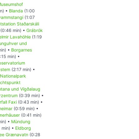
useumshof
n) •
Blanda
(1:00
vammstangi
(1:07
tstation Staðarskáli
(0:46 min) •
Grábrók
elmir Lavahöhle
(1:19
tunguhver und
in) •
Borgarnes
:15 min) •
servatorium
ystem
(2:17 min) •
Nationalpark
ichtspunkt
tana und Vígðalaug
rzentrum
(0:39 min) •
fall Faxi
(0:43 min) •
heimar
(0:59 min) •
erhäuser
(0:41 min)
min) •
Mündung
1 min) •
Eldborg
see Grænavatn
(0:28