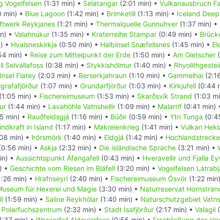
g Vogelfelsen
(1:31 min) •
Selatangar
(2:01 min) •
Vulkanausbruch Fag
0 min) •
Blue Lagoon
(1:42 min) •
Brimketill
(1:13 min) •
Iceland Deep 
ftwerk Reykjanes
(1:21 min) •
Thermalquelle Gunnuhver
(1:37 min) •
in) •
Valahnúkur
(1:35 min) •
Kraterreihe Stampar
(0:49 min) •
Brück
n) •
Hvalsneskirkja
(0:50 min) •
Halbinsel Snæfellsnes
(1:45 min) •
El
54 min) •
Reise zum Mittelpunkt der Erde
(1:50 min) •
Am Gletscher
(
l Selvallafoss
(0:38 min) •
Stykkishólmur
(1:40 min) •
Rhyolithgestei
Insel Flatey
(2:03 min) •
Berserkjahraun
(1:10 min) •
Gammelhai
(2:1
lgrafafjörður
(1:07 min) •
Grundarfjörður
(1:03 min) •
Kirkjufell
(0:44 
(1:05 min) •
Fischereimuseum
(1:53 min) •
Skarðsvík Strand
(1:03 m
ur
(1:44 min) •
Lavahöhle Vatnshellir
(1:09 min) •
Malarrif
(0:41 min)
5 min) •
Rauðfeldsgjá
(1:16 min) •
Búðir
(0:59 min) •
Ytri Tunga
(0:4
ndkraft in Island
(1:17 min) •
Makrelenkrieg
(1:41 min) •
Vulkan Hekl
08 min) •
Þórsmörk
(1:40 min) •
Eldgjá
(1:42 min) •
Hochlandstrecke
(0:56 min) •
Askja
(2:32 min) •
Die isländische Sprache
(3:21 min) •
in) •
Aussichtspunkt Áfangafell
(0:43 min) •
Hveravellir und Fjalla E
) •
Geschichte vom Riesen im Bláfell
(3:20 min) •
Vogelfelsen Látrabj
1:26 min) •
Hrafnseyri
(2:40 min) •
Fischereimuseum Ósvör
(1:22 min
Museum für Hexerei und Magie
(3:30 min) •
Naturreservat Hornstrand
l
(1:59 min) •
Saline Reykhólar
(1:40 min) •
Naturschutzgebiet Vatns
•
Polarfuchszentrum
(2:32 min) •
Stadt Ísafjörður
(2:17 min) •
Valagil
(
1:37 min) •
Wasserfall Aldeyjarfoss
(0:55 min) •
Erschließung des Ho