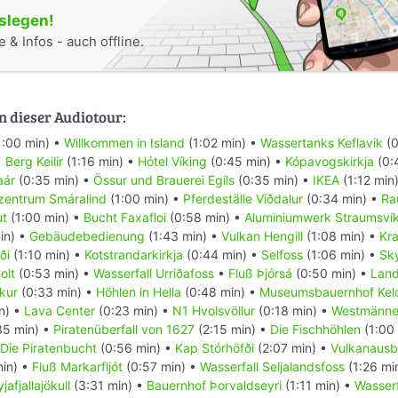
oslegen!
 & Infos - auch offline.
n dieser Audiotour:
1:00 min) •
Willkommen in Island
(1:02 min) •
Wassertanks Keflavik
(0
•
Berg Keilir
(1:16 min) •
Hótel Víking
(0:45 min) •
Kópavogskirkja
(0:
aár
(0:35 min) •
Össur und Brauerei Egils
(0:35 min) •
IKEA
(1:12 min
zentrum Smáralind
(1:00 min) •
Pferdeställe Víðdalur
(0:34 min) •
Ra
ut
(1:00 min) •
Bucht Faxafloi
(0:58 min) •
Aluminiumwerk Straumsvi
in) •
Gebäudebedienung
(1:43 min) •
Vulkan Hengill
(1:08 min) •
Kra
ði
(1:10 min) •
Kotstrandarkirkja
(0:44 min) •
Selfoss
(1:06 min) •
Sky
olt
(0:53 min) •
Wasserfall Urriðafoss
•
Fluß Þjórsá
(0:50 min) •
Land
kur
(0:33 min) •
Höhlen in Hella
(0:48 min) •
Museumsbauernhof Kel
n) •
Lava Center
(0:23 min) •
N1 Hvolsvöllur
(0:18 min) •
Westmänner
35 min) •
Piratenüberfall von 1627
(2:15 min) •
Die Fischhöhlen
(1:00
Die Piratenbucht
(0:56 min) •
Kap Stórhöfði
(2:07 min) •
Vulkanausb
in) •
Fluß Markarfljót
(0:57 min) •
Wasserfall Seljalandsfoss
(1:26 mi
jafjallajökull
(3:31 min) •
Bauernhof Þorvaldseyri
(1:11 min) •
Wasserf