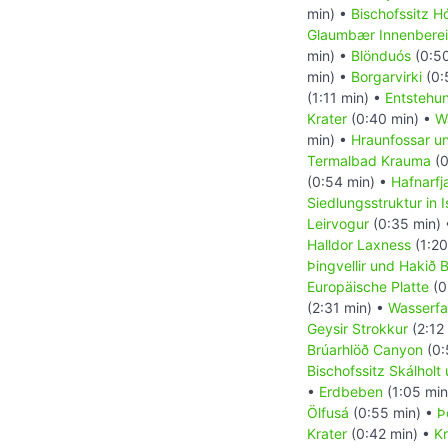
min) •
Bischofssitz Hó
Glaumbær Innenbere
min) •
Blönduós
(0:50
min) •
Borgarvirki
(0:
(1:11 min) •
Entstehun
Krater
(0:40 min) •
Wa
min) •
Hraunfossar u
Termalbad Krauma
(0
(0:54 min) •
Hafnarfja
Siedlungsstruktur in I
Leirvogur
(0:35 min)
Halldor Laxness
(1:20
Þingvellir und Hakið
Europäische Platte
(0
(2:31 min) •
Wasserfal
Geysir Strokkur
(2:12
Brúarhlöð Canyon
(0:
Bischofssitz Skálholt
•
Erdbeben
(1:05 min
Ölfusá
(0:55 min) •
Þ
Krater
(0:42 min) •
Kr