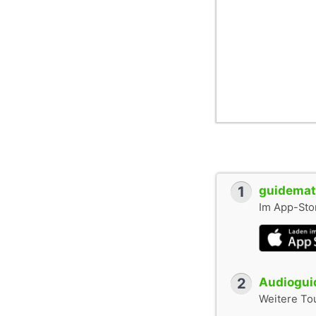
1
guidemate
Im App-Stor
2
Audioguid
Weitere To