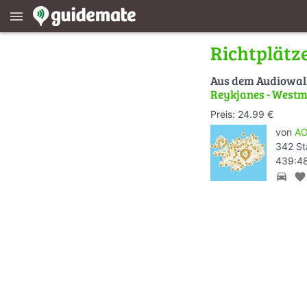
menu
Richtplätz
Aus dem Audiowa
Reykjanes - West
Preis: 24.99 €
von
AO
342 St
439:48
directions_car
favorite