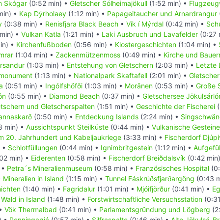
 Skógar
(0:52 min) •
Gletscher Sólheimajökull
(1:52 min) •
Flugzeug
min) •
Kap Dýrholaey
(1:12 min) •
Papageitaucher und Arnardrangur
y
(0:38 min) •
Renisfjara Black Beach
•
Vík í Mýrdal
(0:42 min) •
Sch
min) •
Vulkan Katla
(1:21 min) •
Laki Ausbruch und Lavafelder
(0:27 
in) •
Kirchenfußboden
(0:56 min) •
Klostergeschichten
(1:04 min) •
mrar
(1:04 min) •
Zackenmützenmoss
(0:49 min) •
Kirche und Bauer
ársandur
(1:03 min) •
Entstehung von Gletschern
(2:03 min) •
Letzte 
nmonument
(1:13 min) •
Nationalpark Skaftafell
(2:01 min) •
Gletscher
a
(0:51 min) •
Ingólfshöfði
(1:03 min) •
Moränen
(0:53 min) •
Große 
ón
(0:55 min) •
Diamond Beach
(0:37 min) •
Gletschersee Jökulsárló
tschern und Gletscherspalten
(1:51 min) •
Geschichte der Fischerei
(
annaskarð
(0:50 min) •
Entdeckung Islands
(2:24 min) •
Singschwän
8 min) •
Aussichtspunkt Steilküste
(0:44 min) •
Vulkanische Gesteine
im 20. Jahrhundert und Kabeljaukriege
(3:33 min) •
Fischerdorf Djúp
) •
Schlotfüllungen
(0:44 min) •
Ignimbritgestein
(1:12 min) •
Aufgefül
02 min) •
Eiderenten
(0:58 min) •
Fischerdorf Breiðdalsvík
(0:42 min
 •
Petra´s Mineralienmuseum
(0:58 min) •
Französisches Hospital
(0:
•
Mineralien in Island
(1:15 min) •
Tunnel Fáskrúðsfjarðargöng
(0:43 m
hichten
(1:40 min) •
Fagridalur
(1:01 min) •
Mjóifjörður
(0:41 min) •
Eg
•
Wald in Island
(1:48 min) •
Forstwirtschaftliche Versuchsstation
(0:31
 •
Vök Thermalbad
(0:41 min) •
Parlamentsgründung und Lögberg
(2
) •
Penningagjá
(0:57 min) •
Silfraspalte
(0:46 min) •
Alte Jökulsá-B