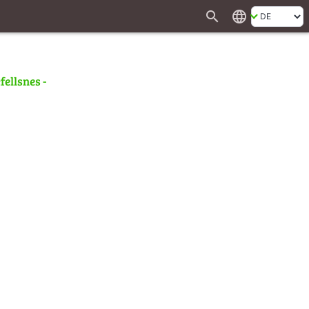
search
language
fellsnes -