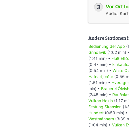
3
Vor Ort l
Audio, Karte
Andere Stationen i
Bedienung der App
(
Grindavík
(1:02 min) 
(1:41 min) •
Fluß Ellið
(0:47 min) •
Einkaufs
(0:54 min) •
White O
Hafnarfjörður
(0:56 m
(1:51 min) •
Hverager
min) •
Brauerei Ölvish
(2:45 min) •
Rauðalæ
Vulkan Hekla
(1:17 mi
Festung Skansinn
(1:
Hundert
(0:59 min) •
Westmännern
(3:39 m
(1:04 min) •
Vulkan Ey