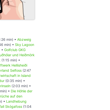
:26 min) •
Abzweig
46 min) •
Sky Lagoon
) •
Golfclub GKG
uðhólar und Heiðmörk
k
(1:15 min) •
ftwerk Hellisheiði
rland Selfoss
(2:47
wirtschaft in Island
dur
(0:35 min) •
inseln
(2:03 min) •
 min) •
Die Höhle der
rüche auf den
n) •
Landhebung
all Skógafoss
(1:04