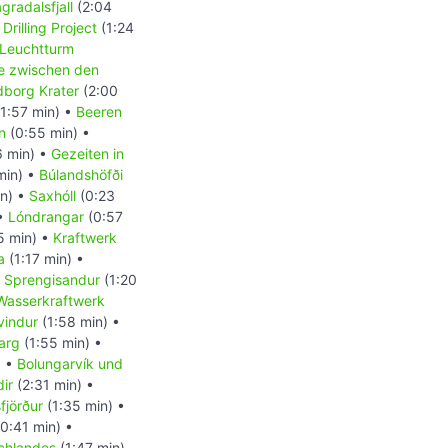
radalsfjall
(2:04
Drilling Project
(1:24
Leuchtturm
e zwischen den
dborg Krater
(2:00
1:57 min) •
Beeren
n
(0:55 min) •
6 min) •
Gezeiten in
min) •
Búlandshöfði
in) •
Saxhóll
(0:23
 •
Lóndrangar
(0:57
5 min) •
Kraftwerk
a
(1:17 min) •
 Sprengisandur
(1:20
Wasserkraftwerk
yvindur
(1:58 min) •
arg
(1:55 min) •
) •
Bolungarvík und
ir
(2:31 min) •
fjörður
(1:35 min) •
0:41 min) •
chlandes
(1:47 min)