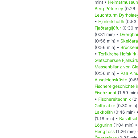
min) •
Heimatmuseum
Berg Pétursey
(0:26 
Leuchtturm Dyrhólae
•
Hjörleifshöfði
(0:53 
Fjaðrárgljúfur
(0:30 m
(0:31 min) •
Dvergha
(0:56 min) •
Skeiðar
(0:56 min) •
Brücke
•
Torfkirche Hofskirkj
Gletschersee Fjallsárl
Massenbilanz von Gle
(0:56 min) •
Paß Alm
Ausgleichsküste
(0:5
Fischereigeschichte 
Fischzucht
(1:59 min
•
Fischereitechnik
(2:
Golfplätze
(0:30 min)
Lakkolith
(0:46 min) 
(1:18 min) •
Basaltsc
Lögurinn
(1:04 min) 
Hengifoss
(1:26 min)
Öxarárfoss
(0:35 min