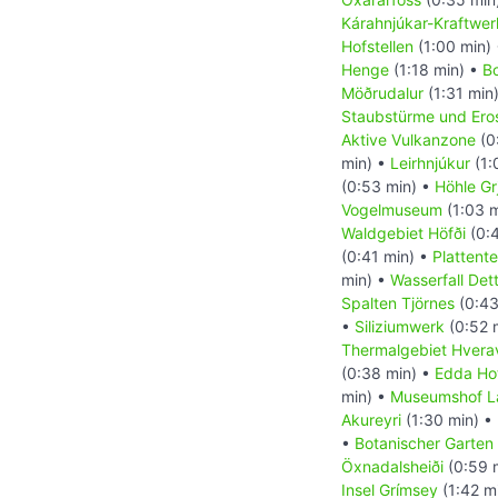
Kárahnjúkar-Kraftwer
Hofstellen
(1:00 min)
Henge
(1:18 min) •
Bo
Möðrudalur
(1:31 min
Staubstürme und Ero
Aktive Vulkanzone
(0
min) •
Leirhnjúkur
(1:
(0:53 min) •
Höhle Gr
Vogelmuseum
(1:03 
Waldgebiet Höfði
(0:
(0:41 min) •
Plattent
min) •
Wasserfall Dett
Spalten Tjörnes
(0:43
•
Siliziumwerk
(0:52 
Thermalgebiet Hverav
(0:38 min) •
Edda Ho
min) •
Museumshof L
Akureyri
(1:30 min) •
•
Botanischer Garten 
Öxnadalsheiði
(0:59 
Insel Grímsey
(1:42 m