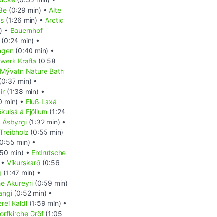
aße
(0:29 min) •
Alte
es
(1:26 min) •
Arctic
) •
Bauernhof
(0:24 min) •
ngen
(0:40 min) •
twerk Krafla
(0:58
Mývatn Nature Bath
(0:37 min) •
ir
(1:38 min) •
0 min) •
Fluß Laxá
ökulsá á Fjöllum
(1:24
 Ásbyrgi
(1:32 min) •
Treibholz
(0:55 min)
0:55 min) •
50 min) •
Erdrutsche
 •
Víkurskarð
(0:56
g
(1:47 min) •
he Akureyri
(0:59 min)
angi
(0:52 min) •
rei Kaldi
(1:59 min) •
orfkirche Gröf
(1:05