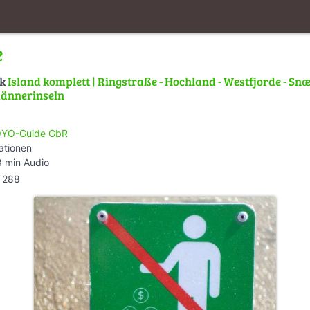
e
lk
Island komplett | Ringstraße - Hochland - Westfjorde - Snæ
männerinseln
YO-Guide GbR
ationen
 min Audio
288