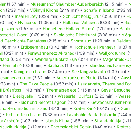
lar
(1:57 min) •
Museumshof Glaumbær Außenbereich
(2:15 min) •
M
ich
(2:38 min) •
Viðimýri Kirche
(2:49 min) •
Schafe in Island
(2:33 mi
 min) •
Insel Hrútey
(0:29 min) •
Schlucht Kolugljúfur
(0:50 min) •
H
50 min) •
Hvítserkur
(1:05 min) •
Halbinsel Vatnsnes
(0:33 min) •
Ras
g Islands
(1:57 min) •
Hochebene Holtavörðuheiði
(1:12 min) •
Baula
sserfall Glanni
(0:29 min) •
Skaldische Dichtkunst
(2:08 min) •
Viðg
nd Geschichte Barnafoss
(2:15 min) •
Snorralaug
(1:29 min) •
Deilda
:46 min) •
Erdbeeranbau
(0:42 min) •
Hochschule Hvanneyri
(0:37 m
ll
(0:27 min) •
Fernwärmenetz Akranes
(1:09 min) •
Walfjordtunnel
(1
sland
(0:58 min) •
Wanderparkplatz Esja
(0:44 min) •
Magentfeld-Ob
 •
Hamrahlíð
(0:38 min) •
Bauhaus
(1:37 min) •
Isländisches Namens
 min) •
Königreich Island
(3:14 min) •
See Þingvallavatn
(1:39 min) •
 Besucherzentrum
(2:32 min) •
Amerikanische Platte
(1:14 min) •
Auss
:28 min) •
The Cave People
(0:52 min) •
Laugarvatn, Themalbad Fon
l Brúarfoss
(1:43 min) •
Thermalgebiete
(1:15 min) •
Geysir Besuche
 min) •
Blesiquelle
(1:32 min) •
Wasserfall Gullfoss
(2:23 min) •
Wasser
58 min) •
Flúðir und Secret Lagoon
(1:07 min) •
Gewächshäuser Frið
 und Reformation in Island
(3:43 min) •
Krater Kerið
(0:42 min) •
Somm
) •
Rohstoffe in Island
(1:38 min) •
Lavahöhle Raufarhólshellir
(1:44 
orlákshöfn
(1:03 min) •
Islands Klima
(1:58 min) •
Strandarkirkja
(1:1
ýsuvíkurkirkja
(1:12 min) •
Thermalgebiet Seltún
(1:49 min) •
Krater