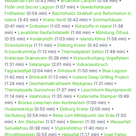
Wasserfall Faxi
(0:43 min) •
Brúarhlöð Canyon
(0:58 min) •
Flúðir und Secret Lagoon
(1:07 min) •
Gewächshäuser
Friðheimar
(0:59 min) •
Bischofssitz Skálholt und Reformation in
Island
(3:43 min) •
Krater Kerið
(0:42 min) •
Sommerhäuser
(0:41 min) •
Erdbeben
(1:05 min) •
Rohstoffe in Island
(1:38
min) •
Lavahöhle Raufarhólshellir
(1:44 min) •
Mündung Ölfusá
(0:55 min) •
Þorlákshöfn
(1:03 min) •
Islands Klima
(1:58 min) •
Strandarkirkja
(1:11 min) •
Eldborg Krater
(0:42 min) •
Krýsuvíkurkirkja
(1:12 min) •
Thermalgebiet Seltún
(1:49 min) •
Kratersee Grænavatn
(0:28 min) •
Krýsuvíkurbjarg Vogelfelsen
(1:31 min) •
Selatangar
(2:01 min) •
Vulkanausbruch
Fagradalsfjall
(2:04 min) •
Gríndavík
(1:50 min) •
Blue Lagoon
(1:42 min) •
Brimketill
(1:13 min) •
Iceland Deep Drilling Project
(1:24 min) •
Geothermalkraftwerk Reykjanes
(1:21 min) •
Thermalquelle Gunnuhver
(1:37 min) •
Leuchtturm Reykjanesviti
(1:14 min) •
Valahnúkur
(1:35 min) •
Kraterreihe Stampar
(0:49
min) •
Brücke zwischen den Kontinenten
(1:00 min) •
Hvalsneskirkja
(0:50 min) •
Eldborg Krater
(2:00 min) •
Gerðuberg
(0:54 min) •
Reise zum Mittelpunkt der Erde
(1:50
min) •
Am Gletscher
(1:57 min) •
Beeren
(1:35 min) •
Wasserfall
Selvallafoss
(0:38 min) •
Stykkishólmur
(1:40 min) •
Rhyolithgestein
(0:55 min) •
Helgafell
(1:17 min) •
Insel Flatey