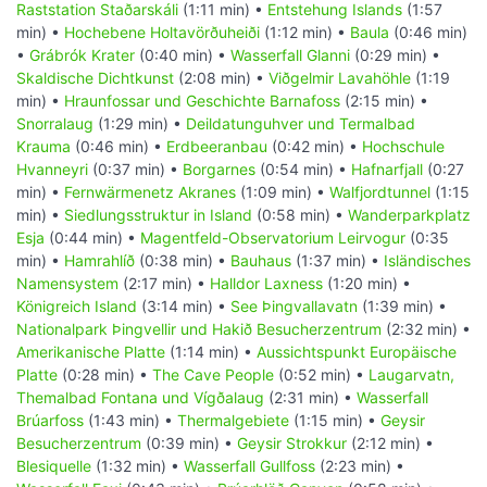
Raststation Staðarskáli
(1:11 min) •
Entstehung Islands
(1:57
min) •
Hochebene Holtavörðuheiði
(1:12 min) •
Baula
(0:46 min)
•
Grábrók Krater
(0:40 min) •
Wasserfall Glanni
(0:29 min) •
Skaldische Dichtkunst
(2:08 min) •
Viðgelmir Lavahöhle
(1:19
min) •
Hraunfossar und Geschichte Barnafoss
(2:15 min) •
Snorralaug
(1:29 min) •
Deildatunguhver und Termalbad
Krauma
(0:46 min) •
Erdbeeranbau
(0:42 min) •
Hochschule
Hvanneyri
(0:37 min) •
Borgarnes
(0:54 min) •
Hafnarfjall
(0:27
min) •
Fernwärmenetz Akranes
(1:09 min) •
Walfjordtunnel
(1:15
min) •
Siedlungsstruktur in Island
(0:58 min) •
Wanderparkplatz
Esja
(0:44 min) •
Magentfeld-Observatorium Leirvogur
(0:35
min) •
Hamrahlíð
(0:38 min) •
Bauhaus
(1:37 min) •
Isländisches
Namensystem
(2:17 min) •
Halldor Laxness
(1:20 min) •
Königreich Island
(3:14 min) •
See Þingvallavatn
(1:39 min) •
Nationalpark Þingvellir und Hakið Besucherzentrum
(2:32 min) •
Amerikanische Platte
(1:14 min) •
Aussichtspunkt Europäische
Platte
(0:28 min) •
The Cave People
(0:52 min) •
Laugarvatn,
Themalbad Fontana und Vígðalaug
(2:31 min) •
Wasserfall
Brúarfoss
(1:43 min) •
Thermalgebiete
(1:15 min) •
Geysir
Besucherzentrum
(0:39 min) •
Geysir Strokkur
(2:12 min) •
Blesiquelle
(1:32 min) •
Wasserfall Gullfoss
(2:23 min) •