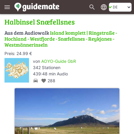
search
language
menu
Halbinsel Snæfellsnes
Aus dem Audiowalk
Island komplett | Ringstraße -
Hochland - Westfjorde - Snæfellsnes - Reykjanes -
Westmännerinseln
Preis: 24.99 €
von
AOYO-Guide GbR
342 Stationen
439:48 min Audio
directions_car
favorite
288