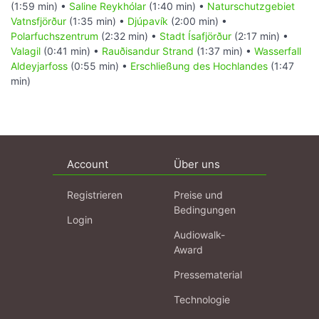
(1:59 min) •
Saline Reykhólar
(1:40 min) •
Naturschutzgebiet
Vatnsfjörður
(1:35 min) •
Djúpavík
(2:00 min) •
Polarfuchszentrum
(2:32 min) •
Stadt Ísafjörður
(2:17 min) •
Valagil
(0:41 min) •
Rauðisandur Strand
(1:37 min) •
Wasserfall
Aldeyjarfoss
(0:55 min) •
Erschließung des Hochlandes
(1:47
min)
Account
Über uns
Registrieren
Preise und
Bedingungen
Login
Audiowalk-
Award
Pressematerial
Technologie