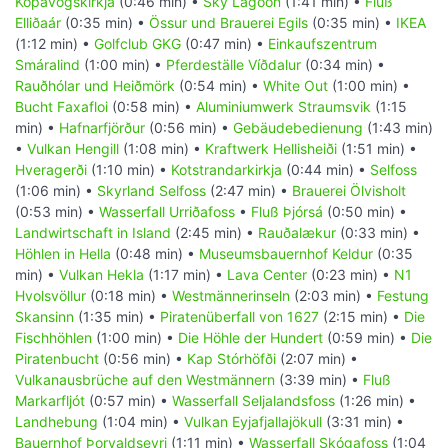
Kópavogskirkja
(0:46 min) •
Sky Lagoon
(1:41 min) •
Fluß
Elliðaár
(0:35 min) •
Össur und Brauerei Egils
(0:35 min) •
IKEA
(1:12 min) •
Golfclub GKG
(0:47 min) •
Einkaufszentrum
Smáralind
(1:00 min) •
Pferdeställe Víðdalur
(0:34 min) •
Rauðhólar und Heiðmörk
(0:54 min) •
White Out
(1:00 min) •
Bucht Faxafloi
(0:58 min) •
Aluminiumwerk Straumsvik
(1:15
min) •
Hafnarfjörður
(0:56 min) •
Gebäudebedienung
(1:43 min)
•
Vulkan Hengill
(1:08 min) •
Kraftwerk Hellisheiði
(1:51 min) •
Hveragerði
(1:10 min) •
Kotstrandarkirkja
(0:44 min) •
Selfoss
(1:06 min) •
Skyrland Selfoss
(2:47 min) •
Brauerei Ölvisholt
(0:53 min) •
Wasserfall Urriðafoss
•
Fluß Þjórsá
(0:50 min) •
Landwirtschaft in Island
(2:45 min) •
Rauðalækur
(0:33 min) •
Höhlen in Hella
(0:48 min) •
Museumsbauernhof Keldur
(0:35
min) •
Vulkan Hekla
(1:17 min) •
Lava Center
(0:23 min) •
N1
Hvolsvöllur
(0:18 min) •
Westmännerinseln
(2:03 min) •
Festung
Skansinn
(1:35 min) •
Piratenüberfall von 1627
(2:15 min) •
Die
Fischhöhlen
(1:00 min) •
Die Höhle der Hundert
(0:59 min) •
Die
Piratenbucht
(0:56 min) •
Kap Stórhöfði
(2:07 min) •
Vulkanausbrüche auf den Westmännern
(3:39 min) •
Fluß
Markarfljót
(0:57 min) •
Wasserfall Seljalandsfoss
(1:26 min) •
Landhebung
(1:04 min) •
Vulkan Eyjafjallajökull
(3:31 min) •
Bauernhof Þorvaldseyri
(1:11 min) •
Wasserfall Skógafoss
(1:04