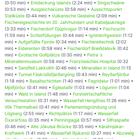
(0:50 min) •
Entdeckung Islands
(2:24 min) •
Singschwäne
(0:53 min) •
Ausgleichsküste
(0:58 min) •
Aussichtspunkt
Steilküste
(0:44 min) •
Vulkanische Gesteine
(2:09 min) •
Fischereigeschichte im 20. Jahrhundert und Kabeljaukriege
(3:33 min) •
Fischerdorf Djúpivogur
(1:14 min) •
Fischzucht
(1:59 min) •
Schlotfüllungen
(0:44 min) •
Ignimbritgestein
(1:12
min) •
Aufgefüllte Fjorde
(0:34 min) •
Fischereitechnik
(2:02
min) •
Eiderenten
(0:58 min) •
Fischerdorf Breiðdalsvík
(0:42
min) •
Exotische Golfplätze
(0:30 min) •
Petra´s
Mineralienmuseum
(0:58 min) •
Französisches Hospital
(0:32
min) •
Sandfell Lakkolith
(0:46 min) •
Mineralien in Island
(1:15
min) •
Tunnel Fáskrúðsfjarðargöng
(0:43 min) •
Reyðarfjörður
(1:18 min) •
Basaltschichten
(1:40 min) •
Fagridalur
(1:01 min) •
Mjóifjörður
(0:41 min) •
Egilsstaðir
(1:03 min) •
Lögurinn
(1:04
min) •
Wald in Island
(1:48 min) •
Forstwirtschaftliche
Versuchsstation
(0:31 min) •
Wasserfall Hengifoss
(1:26 min) •
Vök Thermalbad
(0:41 min) •
Parlamentsgründung und
Lögberg
(2:55 min) •
Richtplätze
(1:17 min) •
Wasserfall
Öxarárfoss
(0:35 min) •
Penningagjá
(0:57 min) •
Silfraspalte
(0:46 min) •
Alte Jökulsá-Brücke
(0:35 min) •
Kárahnjúkar-
Kraftwerk
(1:41 min) •
Wasserfall Rjúkandi
(0:27 min) •
Abzweig