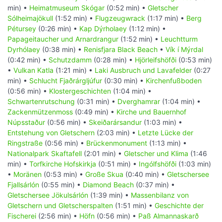
min) •
Heimatmuseum Skógar
(0:52 min) •
Gletscher
Sólheimajökull
(1:52 min) •
Flugzeugwrack
(1:17 min) •
Berg
Pétursey
(0:26 min) •
Kap Dýrholaey
(1:12 min) •
Papageitaucher und Arnardrangur
(1:52 min) •
Leuchtturm
Dyrhólaey
(0:38 min) •
Renisfjara Black Beach
•
Vík í Mýrdal
(0:42 min) •
Schutzdamm
(0:28 min) •
Hjörleifshöfði
(0:53 min)
•
Vulkan Katla
(1:21 min) •
Laki Ausbruch und Lavafelder
(0:27
min) •
Schlucht Fjaðrárgljúfur
(0:30 min) •
Kirchenfußboden
(0:56 min) •
Klostergeschichten
(1:04 min) •
Schwartenrutschung
(0:31 min) •
Dverghamrar
(1:04 min) •
Zackenmützenmoss
(0:49 min) •
Kirche und Bauernhof
Núpsstaður
(0:56 min) •
Skeiðarársandur
(1:03 min) •
Entstehung von Gletschern
(2:03 min) •
Letzte Lücke der
Ringstraße
(0:56 min) •
Brückenmonument
(1:13 min) •
Nationalpark Skaftafell
(2:01 min) •
Gletscher und Klima
(1:46
min) •
Torfkirche Hofskirkja
(0:51 min) •
Ingólfshöfði
(1:03 min)
•
Moränen
(0:53 min) •
Große Skua
(0:40 min) •
Gletschersee
Fjallsárlón
(0:55 min) •
Diamond Beach
(0:37 min) •
Gletschersee Jökulsárlón
(1:39 min) •
Massenbilanz von
Gletschern und Gletscherspalten
(1:51 min) •
Geschichte der
Fischerei
(2:56 min) •
Höfn
(0:56 min) •
Paß Almannaskarð