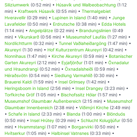
Siliziumwerk
(0:52 min) •
Húsavík und Walbeobachtung
(1:12
min) •
Kraftwerk Húsavík
(0:55 min) •
Thermalgebiet
Hveravellir
(0:29 min) •
Lupinen in Island
(1:40 min) •
Junge
Lavafelder
(0:50 min) •
Erdrutsche
(0:38 min) •
Edda Hotels
(1:14 min) •
Angelplätze
(0:22 min) •
Brandungslinien
(0:49
min) •
Víkurskarð
(0:56 min) •
Museumshof Laufás
(1:27 min) •
Nordlichtturm
(0:32 min) •
Tunnel Vaðlaheiðargöng
(1:47 min) •
Akureyri
(1:30 min) •
Hof Kulturzentrum Akureyri
(0:42 min) •
Nonnihaus
(1:47 min) •
Kirche Akureyri
(0:59 min) •
Botanischer
Garten Akureyri
(2:12 min) •
Eyjafjörður
(1:01 min) •
Öxnadalur
und Hraundrangi
(0:52 min) •
Öxnadalsheiði
(0:59 min) •
Héraðsvötn
(0:54 min) •
Siedlung Varmahlíð
(0:30 min) •
Brauerei Kaldi
(1:59 min) •
Insel Grímsey
(1:42 min) •
Heringsboom in Island
(2:56 min) •
Insel Drangey
(3:23 min) •
Torfkirche Gröf
(1:05 min) •
Bischofssitz Hólar
(1:57 min) •
Museumshof Glaumbær Außenbereich
(2:15 min) •
Museumshof
Glaumbær Innenbereich
(2:38 min) •
Viðimýri Kirche
(2:49 min)
•
Schafe in Island
(2:33 min) •
Blanda
(1:00 min) •
Blönduós
(0:50 min) •
Insel Hrútey
(0:29 min) •
Schlucht Kolugljúfur
(0:50
min) •
Hvammstangi
(1:07 min) •
Borgarvirki
(0:50 min) •
Hvítserkur
(1:05 min) •
Halbinsel Vatnsnes
(0:33 min) •