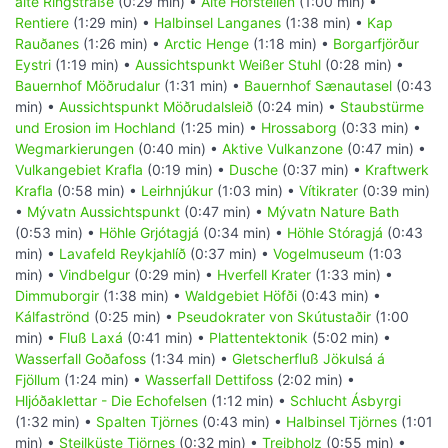
alte Ringstraße
(0:29 min) •
Alte Hofstellen
(1:00 min) •
Rentiere
(1:29 min) •
Halbinsel Langanes
(1:38 min) •
Kap
Rauðanes
(1:26 min) •
Arctic Henge
(1:18 min) •
Borgarfjörður
Eystri
(1:19 min) •
Aussichtspunkt Weißer Stuhl
(0:28 min) •
Bauernhof Möðrudalur
(1:31 min) •
Bauernhof Sænautasel
(0:43
min) •
Aussichtspunkt Möðrudalsleið
(0:24 min) •
Staubstürme
und Erosion im Hochland
(1:25 min) •
Hrossaborg
(0:33 min) •
Wegmarkierungen
(0:40 min) •
Aktive Vulkanzone
(0:47 min) •
Vulkangebiet Krafla
(0:19 min) •
Dusche
(0:37 min) •
Kraftwerk
Krafla
(0:58 min) •
Leirhnjúkur
(1:03 min) •
Vítikrater
(0:39 min)
•
Mývatn Aussichtspunkt
(0:47 min) •
Mývatn Nature Bath
(0:53 min) •
Höhle Grjótagjá
(0:34 min) •
Höhle Stóragjá
(0:43
min) •
Lavafeld Reykjahlíð
(0:37 min) •
Vogelmuseum
(1:03
min) •
Vindbelgur
(0:29 min) •
Hverfell Krater
(1:33 min) •
Dimmuborgir
(1:38 min) •
Waldgebiet Höfði
(0:43 min) •
Kálfaströnd
(0:25 min) •
Pseudokrater von Skútustaðir
(1:00
min) •
Fluß Laxá
(0:41 min) •
Plattentektonik
(5:02 min) •
Wasserfall Goðafoss
(1:34 min) •
Gletscherfluß Jökulsá á
Fjöllum
(1:24 min) •
Wasserfall Dettifoss
(2:02 min) •
Hljóðaklettar - Die Echofelsen
(1:12 min) •
Schlucht Ásbyrgi
(1:32 min) •
Spalten Tjörnes
(0:43 min) •
Halbinsel Tjörnes
(1:01
min) •
Steilküste Tjörnes
(0:32 min) •
Treibholz
(0:55 min) •