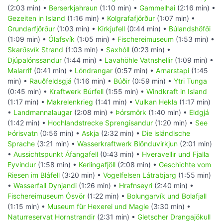
(2:03 min) •
Berserkjahraun
(1:10 min) •
Gammelhai
(2:16 min) •
Gezeiten in Island
(1:16 min) •
Kolgrafafjörður
(1:07 min) •
Grundarfjörður
(1:03 min) •
Kirkjufell
(0:44 min) •
Búlandshöfði
(1:09 min) •
Ólafsvík
(1:05 min) •
Fischereimuseum
(1:53 min) •
Skarðsvík Strand
(1:03 min) •
Saxhóll
(0:23 min) •
Djúpalónssandur
(1:44 min) •
Lavahöhle Vatnshellir
(1:09 min) •
Malarrif
(0:41 min) •
Lóndrangar
(0:57 min) •
Arnarstapi
(1:45
min) •
Rauðfeldsgjá
(1:16 min) •
Búðir
(0:59 min) •
Ytri Tunga
(0:45 min) •
Kraftwerk Búrfell
(1:55 min) •
Windkraft in Island
(1:17 min) •
Makrelenkrieg
(1:41 min) •
Vulkan Hekla
(1:17 min)
•
Landmannalaugar
(2:08 min) •
Þórsmörk
(1:40 min) •
Eldgjá
(1:42 min) •
Hochlandstrecke Sprengisandur
(1:20 min) •
See
Þórisvatn
(0:56 min) •
Askja
(2:32 min) •
Die isländische
Sprache
(3:21 min) •
Wasserkraftwerk Blönduvirkjun
(2:01 min)
•
Aussichtspunkt Áfangafell
(0:43 min) •
Hveravellir und Fjalla
Eyvindur
(1:58 min) •
Kerlingafjöll
(2:08 min) •
Geschichte vom
Riesen im Bláfell
(3:20 min) •
Vogelfelsen Látrabjarg
(1:55 min)
•
Wasserfall Dynjandi
(1:26 min) •
Hrafnseyri
(2:40 min) •
Fischereimuseum Ósvör
(1:22 min) •
Bolungarvík und Bolafjall
(1:15 min) •
Museum für Hexerei und Magie
(3:30 min) •
Naturreservat Hornstrandir
(2:31 min) •
Gletscher Drangajökull