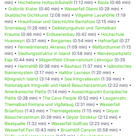
min) •
Hochebene Holtavörðuheiði
(1:12 min) •
Baula
(0:46 min)
•
Grábrók Krater
(0:40 min) •
Wasserfall Glanni
(0:29 min) •
Skaldische Dichtkunst
(2:08 min) •
Viðgelmir Lavahöhle
(1:19
min) •
Hraunfossar und Geschichte Barnafoss
(2:15 min) •
Snorralaug
(1:29 min) •
Deildatunguhver und Termalbad
Krauma
(0:46 min) •
Erdbeeranbau
(0:42 min) •
Hochschule
Hvanneyri
(0:37 min) •
Borgarnes
(0:54 min) •
Hafnarfjall
(0:27
min) •
Fernwärmenetz Akranes
(1:09 min) •
Walfjordtunnel
(1:15
min) •
Siedlungsstruktur in Island
(0:58 min) •
Wanderparkplatz
Esja
(0:44 min) •
Magentfeld-Observatorium Leirvogur
(0:35
min) •
Hamrahlíð
(0:38 min) •
Bauhaus
(1:37 min) •
Isländisches
Namensystem
(2:17 min) •
Halldor Laxness
(1:20 min) •
Königreich Island
(3:14 min) •
See Þingvallavatn
(1:39 min) •
Nationalpark Þingvellir und Hakið Besucherzentrum
(2:32 min) •
Amerikanische Platte
(1:14 min) •
Aussichtspunkt Europäische
Platte
(0:28 min) •
The Cave People
(0:52 min) •
Laugarvatn,
Themalbad Fontana und Vígðalaug
(2:31 min) •
Wasserfall
Brúarfoss
(1:43 min) •
Thermalgebiete
(1:15 min) •
Geysir
Besucherzentrum
(0:39 min) •
Geysir Strokkur
(2:12 min) •
Blesiquelle
(1:32 min) •
Wasserfall Gullfoss
(2:23 min) •
Wasserfall Faxi
(0:43 min) •
Brúarhlöð Canyon
(0:58 min) •