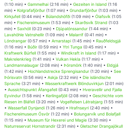
(1:10 min) •
Gammelhai
(2:16 min) •
Gezeiten in Island
(1:16
min) •
Kolgrafafjörður
(1:07 min) •
Grundarfjörður
(1:03 min) •
Kirkjufell
(0:44 min) •
Búlandshöfði
(1:09 min) •
Ólafsvík
(1:05
min) •
Fischereimuseum
(1:53 min) •
Skarðsvík Strand
(1:03
min) •
Saxhóll
(0:23 min) •
Djúpalónssandur
(1:44 min) •
Lavahöhle Vatnshellir
(1:09 min) •
Malarrif
(0:41 min) •
Lóndrangar
(0:57 min) •
Arnarstapi
(1:45 min) •
Rauðfeldsgjá
(1:16 min) •
Búðir
(0:59 min) •
Ytri Tunga
(0:45 min) •
Kraftwerk Búrfell
(1:55 min) •
Windkraft in Island
(1:17 min) •
Makrelenkrieg
(1:41 min) •
Vulkan Hekla
(1:17 min) •
Landmannalaugar
(2:08 min) •
Þórsmörk
(1:40 min) •
Eldgjá
(1:42 min) •
Hochlandstrecke Sprengisandur
(1:20 min) •
See
Þórisvatn
(0:56 min) •
Askja
(2:32 min) •
Die isländische
Sprache
(3:21 min) •
Wasserkraftwerk Blönduvirkjun
(2:01 min)
•
Aussichtspunkt Áfangafell
(0:43 min) •
Hveravellir und Fjalla
Eyvindur
(1:58 min) •
Kerlingafjöll
(2:08 min) •
Geschichte vom
Riesen im Bláfell
(3:20 min) •
Vogelfelsen Látrabjarg
(1:55 min)
•
Wasserfall Dynjandi
(1:26 min) •
Hrafnseyri
(2:40 min) •
Fischereimuseum Ósvör
(1:22 min) •
Bolungarvík und Bolafjall
(1:15 min) •
Museum für Hexerei und Magie
(3:30 min) •
Naturreservat Hornstrandir
(2:31 min) •
Gletscher Drangajökull