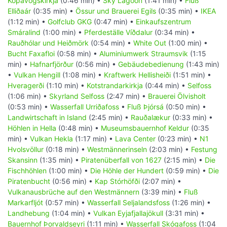
Kópavogskirkja
(0:46 min) •
Sky Lagoon
(1:41 min) •
Fluß
Elliðaár
(0:35 min) •
Össur und Brauerei Egils
(0:35 min) •
IKEA
(1:12 min) •
Golfclub GKG
(0:47 min) •
Einkaufszentrum
Smáralind
(1:00 min) •
Pferdeställe Víðdalur
(0:34 min) •
Rauðhólar und Heiðmörk
(0:54 min) •
White Out
(1:00 min) •
Bucht Faxafloi
(0:58 min) •
Aluminiumwerk Straumsvik
(1:15
min) •
Hafnarfjörður
(0:56 min) •
Gebäudebedienung
(1:43 min)
•
Vulkan Hengill
(1:08 min) •
Kraftwerk Hellisheiði
(1:51 min) •
Hveragerði
(1:10 min) •
Kotstrandarkirkja
(0:44 min) •
Selfoss
(1:06 min) •
Skyrland Selfoss
(2:47 min) •
Brauerei Ölvisholt
(0:53 min) •
Wasserfall Urriðafoss
•
Fluß Þjórsá
(0:50 min) •
Landwirtschaft in Island
(2:45 min) •
Rauðalækur
(0:33 min) •
Höhlen in Hella
(0:48 min) •
Museumsbauernhof Keldur
(0:35
min) •
Vulkan Hekla
(1:17 min) •
Lava Center
(0:23 min) •
N1
Hvolsvöllur
(0:18 min) •
Westmännerinseln
(2:03 min) •
Festung
Skansinn
(1:35 min) •
Piratenüberfall von 1627
(2:15 min) •
Die
Fischhöhlen
(1:00 min) •
Die Höhle der Hundert
(0:59 min) •
Die
Piratenbucht
(0:56 min) •
Kap Stórhöfði
(2:07 min) •
Vulkanausbrüche auf den Westmännern
(3:39 min) •
Fluß
Markarfljót
(0:57 min) •
Wasserfall Seljalandsfoss
(1:26 min) •
Landhebung
(1:04 min) •
Vulkan Eyjafjallajökull
(3:31 min) •
Bauernhof Þorvaldseyri
(1:11 min) •
Wasserfall Skógafoss
(1:04