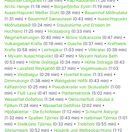
Halbinsel Langanes
(1:38 min) •
Kap Rauðanes
(1:26 min) •
Arctic Henge
(1:18 min) •
Borgarfjörður Eystri
(1:19 min) •
Aussichtspunkt Weißer Stuhl
(0:28 min) •
Bauernhof Möðrudalur
(1:31 min) •
Bauernhof Sænautasel
(0:43 min) •
Aussichtspunkt
Möðrudalsleið
(0:24 min) •
Staubstürme und Erosion im
Hochland
(1:25 min) •
Hrossaborg
(0:33 min) •
Wegmarkierungen
(0:40 min) •
Aktive Vulkanzone
(0:47 min) •
Vulkangebiet Krafla
(0:19 min) •
Dusche
(0:37 min) •
Kraftwerk
Krafla
(0:58 min) •
Leirhnjúkur
(1:03 min) •
Vítikrater
(0:39 min)
•
Mývatn Aussichtspunkt
(0:47 min) •
Mývatn Nature Bath
(0:53 min) •
Höhle Grjótagjá
(0:34 min) •
Höhle Stóragjá
(0:43
min) •
Lavafeld Reykjahlíð
(0:37 min) •
Vogelmuseum
(1:03
min) •
Vindbelgur
(0:29 min) •
Hverfell Krater
(1:33 min) •
Dimmuborgir
(1:38 min) •
Waldgebiet Höfði
(0:43 min) •
Kálfaströnd
(0:25 min) •
Pseudokrater von Skútustaðir
(1:00
min) •
Fluß Laxá
(0:41 min) •
Plattentektonik
(5:02 min) •
Wasserfall Goðafoss
(1:34 min) •
Gletscherfluß Jökulsá á
Fjöllum
(1:24 min) •
Wasserfall Dettifoss
(2:02 min) •
Hljóðaklettar - Die Echofelsen
(1:12 min) •
Schlucht Ásbyrgi
(1:32 min) •
Spalten Tjörnes
(0:43 min) •
Halbinsel Tjörnes
(1:01
min) •
Steilküste Tjörnes
(0:32 min) •
Treibholz
(0:55 min) •
Siliziumwerk
(0:52 min) •
Húsavík und Walbeobachtung
(1:12