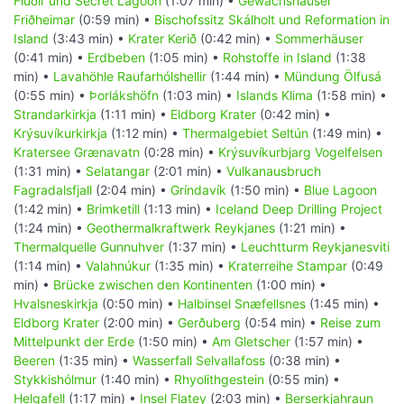
Flúðir und Secret Lagoon
(1:07 min) •
Gewächshäuser
Friðheimar
(0:59 min) •
Bischofssitz Skálholt und Reformation in
Island
(3:43 min) •
Krater Kerið
(0:42 min) •
Sommerhäuser
(0:41 min) •
Erdbeben
(1:05 min) •
Rohstoffe in Island
(1:38
min) •
Lavahöhle Raufarhólshellir
(1:44 min) •
Mündung Ölfusá
(0:55 min) •
Þorlákshöfn
(1:03 min) •
Islands Klima
(1:58 min) •
Strandarkirkja
(1:11 min) •
Eldborg Krater
(0:42 min) •
Krýsuvíkurkirkja
(1:12 min) •
Thermalgebiet Seltún
(1:49 min) •
Kratersee Grænavatn
(0:28 min) •
Krýsuvíkurbjarg Vogelfelsen
(1:31 min) •
Selatangar
(2:01 min) •
Vulkanausbruch
Fagradalsfjall
(2:04 min) •
Gríndavík
(1:50 min) •
Blue Lagoon
(1:42 min) •
Brimketill
(1:13 min) •
Iceland Deep Drilling Project
(1:24 min) •
Geothermalkraftwerk Reykjanes
(1:21 min) •
Thermalquelle Gunnuhver
(1:37 min) •
Leuchtturm Reykjanesviti
(1:14 min) •
Valahnúkur
(1:35 min) •
Kraterreihe Stampar
(0:49
min) •
Brücke zwischen den Kontinenten
(1:00 min) •
Hvalsneskirkja
(0:50 min) •
Halbinsel Snæfellsnes
(1:45 min) •
Eldborg Krater
(2:00 min) •
Gerðuberg
(0:54 min) •
Reise zum
Mittelpunkt der Erde
(1:50 min) •
Am Gletscher
(1:57 min) •
Beeren
(1:35 min) •
Wasserfall Selvallafoss
(0:38 min) •
Stykkishólmur
(1:40 min) •
Rhyolithgestein
(0:55 min) •
Helgafell
(1:17 min) •
Insel Flatey
(2:03 min) •
Berserkjahraun