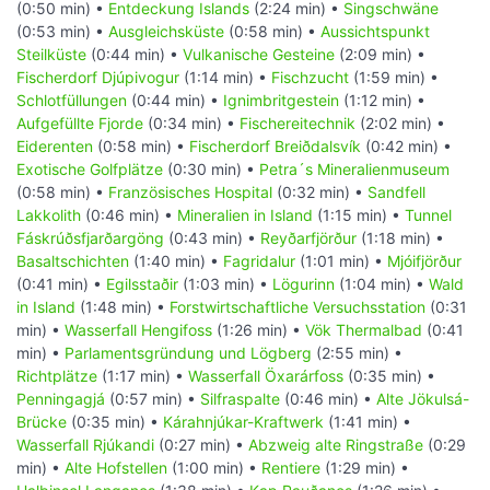
(0:50 min) •
Entdeckung Islands
(2:24 min) •
Singschwäne
(0:53 min) •
Ausgleichsküste
(0:58 min) •
Aussichtspunkt
Steilküste
(0:44 min) •
Vulkanische Gesteine
(2:09 min) •
Fischerdorf Djúpivogur
(1:14 min) •
Fischzucht
(1:59 min) •
Schlotfüllungen
(0:44 min) •
Ignimbritgestein
(1:12 min) •
Aufgefüllte Fjorde
(0:34 min) •
Fischereitechnik
(2:02 min) •
Eiderenten
(0:58 min) •
Fischerdorf Breiðdalsvík
(0:42 min) •
Exotische Golfplätze
(0:30 min) •
Petra´s Mineralienmuseum
(0:58 min) •
Französisches Hospital
(0:32 min) •
Sandfell
Lakkolith
(0:46 min) •
Mineralien in Island
(1:15 min) •
Tunnel
Fáskrúðsfjarðargöng
(0:43 min) •
Reyðarfjörður
(1:18 min) •
Basaltschichten
(1:40 min) •
Fagridalur
(1:01 min) •
Mjóifjörður
(0:41 min) •
Egilsstaðir
(1:03 min) •
Lögurinn
(1:04 min) •
Wald
in Island
(1:48 min) •
Forstwirtschaftliche Versuchsstation
(0:31
min) •
Wasserfall Hengifoss
(1:26 min) •
Vök Thermalbad
(0:41
min) •
Parlamentsgründung und Lögberg
(2:55 min) •
Richtplätze
(1:17 min) •
Wasserfall Öxarárfoss
(0:35 min) •
Penningagjá
(0:57 min) •
Silfraspalte
(0:46 min) •
Alte Jökulsá-
Brücke
(0:35 min) •
Kárahnjúkar-Kraftwerk
(1:41 min) •
Wasserfall Rjúkandi
(0:27 min) •
Abzweig alte Ringstraße
(0:29
min) •
Alte Hofstellen
(1:00 min) •
Rentiere
(1:29 min) •