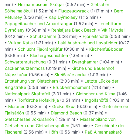
min) •
Heimatmuseum Skógar
(0:52 min) •
Gletscher
Sólheimajökull
(1:52 min) •
Flugzeugwrack
(1:17 min) •
Berg
Pétursey
(0:26 min) •
Kap Dýrholaey
(1:12 min) •
Papageitaucher und Arnardrangur
(1:52 min) •
Leuchtturm
Dyrhólaey
(0:38 min) •
Renisfjara Black Beach
•
Vík í Mýrdal
(0:42 min) •
Schutzdamm
(0:28 min) •
Hjörleifshöfði
(0:53 min)
•
Vulkan Katla
(1:21 min) •
Laki Ausbruch und Lavafelder
(0:27
min) •
Schlucht Fjaðrárgljúfur
(0:30 min) •
Kirchenfußboden
(0:56 min) •
Klostergeschichten
(1:04 min) •
Schwartenrutschung
(0:31 min) •
Dverghamrar
(1:04 min) •
Zackenmützenmoss
(0:49 min) •
Kirche und Bauernhof
Núpsstaður
(0:56 min) •
Skeiðarársandur
(1:03 min) •
Entstehung von Gletschern
(2:03 min) •
Letzte Lücke der
Ringstraße
(0:56 min) •
Brückenmonument
(1:13 min) •
Nationalpark Skaftafell
(2:01 min) •
Gletscher und Klima
(1:46
min) •
Torfkirche Hofskirkja
(0:51 min) •
Ingólfshöfði
(1:03 min)
•
Moränen
(0:53 min) •
Große Skua
(0:40 min) •
Gletschersee
Fjallsárlón
(0:55 min) •
Diamond Beach
(0:37 min) •
Gletschersee Jökulsárlón
(1:39 min) •
Massenbilanz von
Gletschern und Gletscherspalten
(1:51 min) •
Geschichte der
Fischerei
(2:56 min) •
Höfn
(0:56 min) •
Paß Almannaskarð