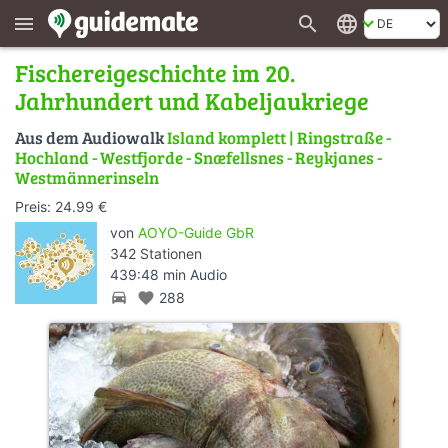
search
language
menu
Fischereigeschichte im 20.
Jahrhundert und Kabeljaukriege
Aus dem Audiowalk
Island komplett | Ringstraße -
Hochland - Westfjorde - Snæfellsnes - Reykjanes -
Westmännerinseln
Preis: 24.99 €
von
AOYO-Guide GbR
342 Stationen
439:48 min Audio
directions_car
favorite
288