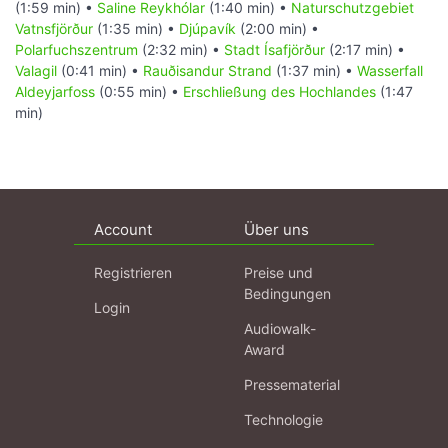
(1:59 min) •
Saline Reykhólar
(1:40 min) •
Naturschutzgebiet
Vatnsfjörður
(1:35 min) •
Djúpavík
(2:00 min) •
Polarfuchszentrum
(2:32 min) •
Stadt Ísafjörður
(2:17 min) •
Valagil
(0:41 min) •
Rauðisandur Strand
(1:37 min) •
Wasserfall
Aldeyjarfoss
(0:55 min) •
Erschließung des Hochlandes
(1:47
min)
Account
Über uns
Registrieren
Preise und
Bedingungen
Login
Audiowalk-
Award
Pressematerial
Technologie