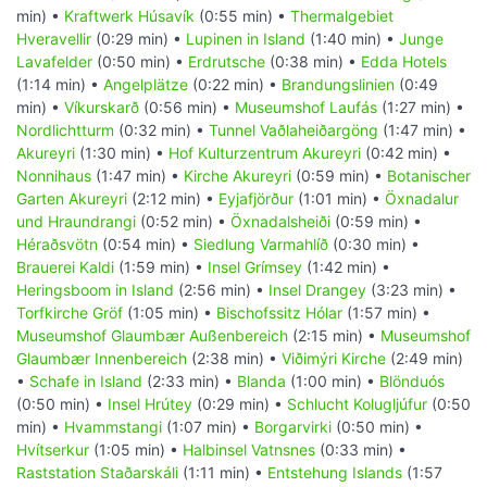
min) •
Kraftwerk Húsavík
(0:55 min) •
Thermalgebiet
Hveravellir
(0:29 min) •
Lupinen in Island
(1:40 min) •
Junge
Lavafelder
(0:50 min) •
Erdrutsche
(0:38 min) •
Edda Hotels
(1:14 min) •
Angelplätze
(0:22 min) •
Brandungslinien
(0:49
min) •
Víkurskarð
(0:56 min) •
Museumshof Laufás
(1:27 min) •
Nordlichtturm
(0:32 min) •
Tunnel Vaðlaheiðargöng
(1:47 min) •
Akureyri
(1:30 min) •
Hof Kulturzentrum Akureyri
(0:42 min) •
Nonnihaus
(1:47 min) •
Kirche Akureyri
(0:59 min) •
Botanischer
Garten Akureyri
(2:12 min) •
Eyjafjörður
(1:01 min) •
Öxnadalur
und Hraundrangi
(0:52 min) •
Öxnadalsheiði
(0:59 min) •
Héraðsvötn
(0:54 min) •
Siedlung Varmahlíð
(0:30 min) •
Brauerei Kaldi
(1:59 min) •
Insel Grímsey
(1:42 min) •
Heringsboom in Island
(2:56 min) •
Insel Drangey
(3:23 min) •
Torfkirche Gröf
(1:05 min) •
Bischofssitz Hólar
(1:57 min) •
Museumshof Glaumbær Außenbereich
(2:15 min) •
Museumshof
Glaumbær Innenbereich
(2:38 min) •
Viðimýri Kirche
(2:49 min)
•
Schafe in Island
(2:33 min) •
Blanda
(1:00 min) •
Blönduós
(0:50 min) •
Insel Hrútey
(0:29 min) •
Schlucht Kolugljúfur
(0:50
min) •
Hvammstangi
(1:07 min) •
Borgarvirki
(0:50 min) •
Hvítserkur
(1:05 min) •
Halbinsel Vatnsnes
(0:33 min) •
Raststation Staðarskáli
(1:11 min) •
Entstehung Islands
(1:57