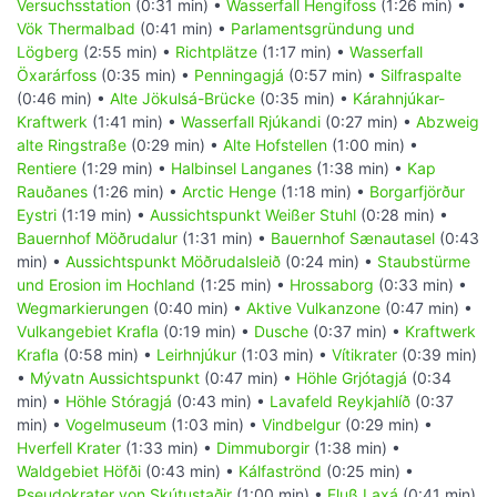
Versuchsstation
(0:31 min) •
Wasserfall Hengifoss
(1:26 min) •
Vök Thermalbad
(0:41 min) •
Parlamentsgründung und
Lögberg
(2:55 min) •
Richtplätze
(1:17 min) •
Wasserfall
Öxarárfoss
(0:35 min) •
Penningagjá
(0:57 min) •
Silfraspalte
(0:46 min) •
Alte Jökulsá-Brücke
(0:35 min) •
Kárahnjúkar-
Kraftwerk
(1:41 min) •
Wasserfall Rjúkandi
(0:27 min) •
Abzweig
alte Ringstraße
(0:29 min) •
Alte Hofstellen
(1:00 min) •
Rentiere
(1:29 min) •
Halbinsel Langanes
(1:38 min) •
Kap
Rauðanes
(1:26 min) •
Arctic Henge
(1:18 min) •
Borgarfjörður
Eystri
(1:19 min) •
Aussichtspunkt Weißer Stuhl
(0:28 min) •
Bauernhof Möðrudalur
(1:31 min) •
Bauernhof Sænautasel
(0:43
min) •
Aussichtspunkt Möðrudalsleið
(0:24 min) •
Staubstürme
und Erosion im Hochland
(1:25 min) •
Hrossaborg
(0:33 min) •
Wegmarkierungen
(0:40 min) •
Aktive Vulkanzone
(0:47 min) •
Vulkangebiet Krafla
(0:19 min) •
Dusche
(0:37 min) •
Kraftwerk
Krafla
(0:58 min) •
Leirhnjúkur
(1:03 min) •
Vítikrater
(0:39 min)
•
Mývatn Aussichtspunkt
(0:47 min) •
Höhle Grjótagjá
(0:34
min) •
Höhle Stóragjá
(0:43 min) •
Lavafeld Reykjahlíð
(0:37
min) •
Vogelmuseum
(1:03 min) •
Vindbelgur
(0:29 min) •
Hverfell Krater
(1:33 min) •
Dimmuborgir
(1:38 min) •
Waldgebiet Höfði
(0:43 min) •
Kálfaströnd
(0:25 min) •
Pseudokrater von Skútustaðir
(1:00 min) •
Fluß Laxá
(0:41 min)