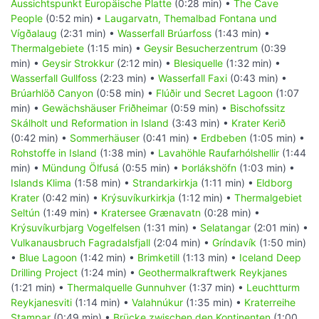
Aussichtspunkt Europäische Platte
(0:28 min) •
The Cave
People
(0:52 min) •
Laugarvatn, Themalbad Fontana und
Vígðalaug
(2:31 min) •
Wasserfall Brúarfoss
(1:43 min) •
Thermalgebiete
(1:15 min) •
Geysir Besucherzentrum
(0:39
min) •
Geysir Strokkur
(2:12 min) •
Blesiquelle
(1:32 min) •
Wasserfall Gullfoss
(2:23 min) •
Wasserfall Faxi
(0:43 min) •
Brúarhlöð Canyon
(0:58 min) •
Flúðir und Secret Lagoon
(1:07
min) •
Gewächshäuser Friðheimar
(0:59 min) •
Bischofssitz
Skálholt und Reformation in Island
(3:43 min) •
Krater Kerið
(0:42 min) •
Sommerhäuser
(0:41 min) •
Erdbeben
(1:05 min) •
Rohstoffe in Island
(1:38 min) •
Lavahöhle Raufarhólshellir
(1:44
min) •
Mündung Ölfusá
(0:55 min) •
Þorlákshöfn
(1:03 min) •
Islands Klima
(1:58 min) •
Strandarkirkja
(1:11 min) •
Eldborg
Krater
(0:42 min) •
Krýsuvíkurkirkja
(1:12 min) •
Thermalgebiet
Seltún
(1:49 min) •
Kratersee Grænavatn
(0:28 min) •
Krýsuvíkurbjarg Vogelfelsen
(1:31 min) •
Selatangar
(2:01 min) •
Vulkanausbruch Fagradalsfjall
(2:04 min) •
Gríndavík
(1:50 min)
•
Blue Lagoon
(1:42 min) •
Brimketill
(1:13 min) •
Iceland Deep
Drilling Project
(1:24 min) •
Geothermalkraftwerk Reykjanes
(1:21 min) •
Thermalquelle Gunnuhver
(1:37 min) •
Leuchtturm
Reykjanesviti
(1:14 min) •
Valahnúkur
(1:35 min) •
Kraterreihe
Stampar
(0:49 min) •
Brücke zwischen den Kontinenten
(1:00