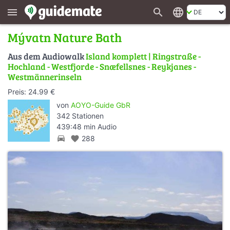
search
language
menu
Mývatn Nature Bath
Aus dem Audiowalk
Island komplett | Ringstraße -
Hochland - Westfjorde - Snæfellsnes - Reykjanes -
Westmännerinseln
Preis: 24.99 €
von
AOYO-Guide GbR
342 Stationen
439:48 min Audio
directions_car
favorite
288