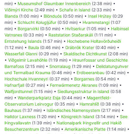
min) •
Museumshof Glaumbær Innenbereich
(2:38 min) •
Viðimýri Kirche
(2:49 min) •
Schafe in Island
(2:33 min) •
Blanda
(1:00 min) •
Blönduós
(0:50 min) •
Insel Hrútey
(0:29
min) •
Schlucht Kolugljúfur
(0:50 min) •
Hvammstangi
(1:07
min) •
Borgarvirki
(0:50 min) •
Hvítserkur
(1:05 min) •
Halbinsel
Vatnsnes
(0:33 min) •
Raststation Staðarskáli
(1:11 min) •
Entstehung Islands
(1:57 min) •
Hochebene Holtavörðuheiði
(1:12 min) •
Baula
(0:46 min) •
Grábrók Krater
(0:40 min) •
Wasserfall Glanni
(0:29 min) •
Skaldische Dichtkunst
(2:08 min)
•
Viðgelmir Lavahöhle
(1:19 min) •
Hraunfossar und Geschichte
Barnafoss
(2:15 min) •
Snorralaug
(1:29 min) •
Deildatunguhver
und Termalbad Krauma
(0:46 min) •
Erdbeeranbau
(0:42 min) •
Hochschule Hvanneyri
(0:37 min) •
Borgarnes
(0:54 min) •
Hafnarfjall
(0:27 min) •
Fernwärmenetz Akranes
(1:09 min) •
Walfjordtunnel
(1:15 min) •
Siedlungsstruktur in Island
(0:58
min) •
Wanderparkplatz Esja
(0:44 min) •
Magentfeld-
Observatorium Leirvogur
(0:35 min) •
Hamrahlíð
(0:38 min) •
Bauhaus
(1:37 min) •
Isländisches Namensystem
(2:17 min) •
Halldor Laxness
(1:20 min) •
Königreich Island
(3:14 min) •
See
Þingvallavatn
(1:39 min) •
Nationalpark Þingvellir und Hakið
Besucherzentrum
(2:32 min) •
Amerikanische Platte
(1:14 min) •