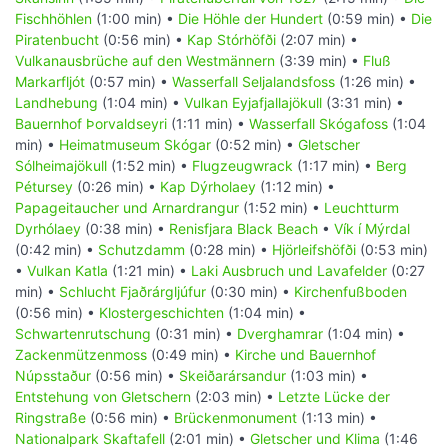
Fischhöhlen
(1:00 min) •
Die Höhle der Hundert
(0:59 min) •
Die
Piratenbucht
(0:56 min) •
Kap Stórhöfði
(2:07 min) •
Vulkanausbrüche auf den Westmännern
(3:39 min) •
Fluß
Markarfljót
(0:57 min) •
Wasserfall Seljalandsfoss
(1:26 min) •
Landhebung
(1:04 min) •
Vulkan Eyjafjallajökull
(3:31 min) •
Bauernhof Þorvaldseyri
(1:11 min) •
Wasserfall Skógafoss
(1:04
min) •
Heimatmuseum Skógar
(0:52 min) •
Gletscher
Sólheimajökull
(1:52 min) •
Flugzeugwrack
(1:17 min) •
Berg
Pétursey
(0:26 min) •
Kap Dýrholaey
(1:12 min) •
Papageitaucher und Arnardrangur
(1:52 min) •
Leuchtturm
Dyrhólaey
(0:38 min) •
Renisfjara Black Beach
•
Vík í Mýrdal
(0:42 min) •
Schutzdamm
(0:28 min) •
Hjörleifshöfði
(0:53 min)
•
Vulkan Katla
(1:21 min) •
Laki Ausbruch und Lavafelder
(0:27
min) •
Schlucht Fjaðrárgljúfur
(0:30 min) •
Kirchenfußboden
(0:56 min) •
Klostergeschichten
(1:04 min) •
Schwartenrutschung
(0:31 min) •
Dverghamrar
(1:04 min) •
Zackenmützenmoss
(0:49 min) •
Kirche und Bauernhof
Núpsstaður
(0:56 min) •
Skeiðarársandur
(1:03 min) •
Entstehung von Gletschern
(2:03 min) •
Letzte Lücke der
Ringstraße
(0:56 min) •
Brückenmonument
(1:13 min) •
Nationalpark Skaftafell
(2:01 min) •
Gletscher und Klima
(1:46