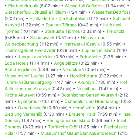
•
Plattentektonik
(5:02 min) •
Wasserfall Goðafoss
(1:34 min) •
Gletscherfluß Jökulsá á Fjöllum
(1:24 min) •
Wasserfall Dettifoss
(2:02 min) •
Hljóðaklettar - Die Echofelsen
(1:12 min) •
Schlucht
Ásbyrgi
(1:32 min) •
Spalten Tjörnes
(0:43 min) •
Halbinsel
Tjörnes
(1:01 min) •
Steilküste Tjörnes
(0:32 min) •
Treibholz
(0:55 min) •
Siliziumwerk
(0:52 min) •
Húsavík und
Walbeobachtung
(1:12 min) •
Kraftwerk Húsavík
(0:55 min) •
Thermalgebiet Hveravellir
(0:29 min) •
Lupinen in Island
(1:40
min) •
Junge Lavafelder
(0:50 min) •
Erdrutsche
(0:38 min) •
Edda Hotels
(1:14 min) •
Angelplätze
(0:22 min) •
Brandungslinien
(0:49 min) •
Víkurskarð
(0:56 min) •
Museumshof Laufás
(1:27 min) •
Nordlichtturm
(0:32 min) •
Tunnel Vaðlaheiðargöng
(1:47 min) •
Akureyri
(1:30 min) •
Hof
Kulturzentrum Akureyri
(0:42 min) •
Nonnihaus
(1:47 min) •
Kirche Akureyri
(0:59 min) •
Botanischer Garten Akureyri
(2:12
min) •
Eyjafjörður
(1:01 min) •
Öxnadalur und Hraundrangi
(0:52
min) •
Öxnadalsheiði
(0:59 min) •
Héraðsvötn
(0:54 min) •
Siedlung Varmahlíð
(0:30 min) •
Brauerei Kaldi
(1:59 min) •
Insel
Grímsey
(1:42 min) •
Heringsboom in Island
(2:56 min) •
Insel
Drangey
(3:23 min) •
Torfkirche Gröf
(1:05 min) •
Bischofssitz
Hólar
(1:57 min) •
Museumshof Glaumbær Außenbereich
(2:15