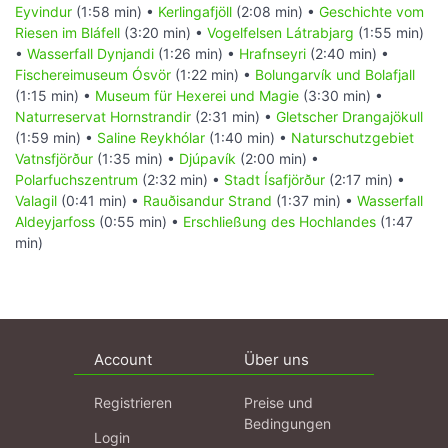
Eyvindur
(1:58 min) •
Kerlingafjöll
(2:08 min) •
Geschichte vom
Riesen im Bláfell
(3:20 min) •
Vogelfelsen Látrabjarg
(1:55 min)
•
Wasserfall Dynjandi
(1:26 min) •
Hrafnseyri
(2:40 min) •
Fischereimuseum Ósvör
(1:22 min) •
Bolungarvík und Bolafjall
(1:15 min) •
Museum für Hexerei und Magie
(3:30 min) •
Naturreservat Hornstrandir
(2:31 min) •
Gletscher Drangajökull
(1:59 min) •
Saline Reykhólar
(1:40 min) •
Naturschutzgebiet
Vatnsfjörður
(1:35 min) •
Djúpavík
(2:00 min) •
Polarfuchszentrum
(2:32 min) •
Stadt Ísafjörður
(2:17 min) •
Valagil
(0:41 min) •
Rauðisandur Strand
(1:37 min) •
Wasserfall
Aldeyjarfoss
(0:55 min) •
Erschließung des Hochlandes
(1:47
min)
Account
Über uns
Registrieren
Preise und
Bedingungen
Login