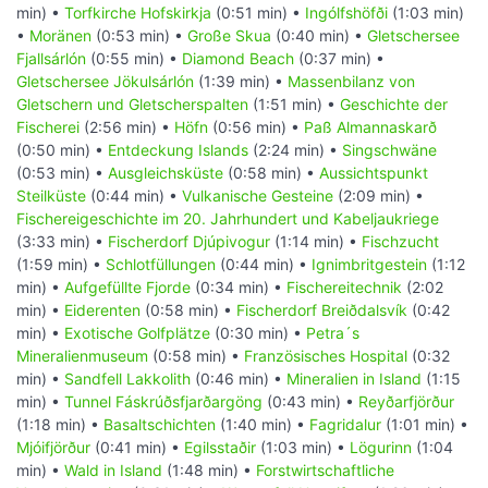
min) •
Torfkirche Hofskirkja
(0:51 min) •
Ingólfshöfði
(1:03 min)
•
Moränen
(0:53 min) •
Große Skua
(0:40 min) •
Gletschersee
Fjallsárlón
(0:55 min) •
Diamond Beach
(0:37 min) •
Gletschersee Jökulsárlón
(1:39 min) •
Massenbilanz von
Gletschern und Gletscherspalten
(1:51 min) •
Geschichte der
Fischerei
(2:56 min) •
Höfn
(0:56 min) •
Paß Almannaskarð
(0:50 min) •
Entdeckung Islands
(2:24 min) •
Singschwäne
(0:53 min) •
Ausgleichsküste
(0:58 min) •
Aussichtspunkt
Steilküste
(0:44 min) •
Vulkanische Gesteine
(2:09 min) •
Fischereigeschichte im 20. Jahrhundert und Kabeljaukriege
(3:33 min) •
Fischerdorf Djúpivogur
(1:14 min) •
Fischzucht
(1:59 min) •
Schlotfüllungen
(0:44 min) •
Ignimbritgestein
(1:12
min) •
Aufgefüllte Fjorde
(0:34 min) •
Fischereitechnik
(2:02
min) •
Eiderenten
(0:58 min) •
Fischerdorf Breiðdalsvík
(0:42
min) •
Exotische Golfplätze
(0:30 min) •
Petra´s
Mineralienmuseum
(0:58 min) •
Französisches Hospital
(0:32
min) •
Sandfell Lakkolith
(0:46 min) •
Mineralien in Island
(1:15
min) •
Tunnel Fáskrúðsfjarðargöng
(0:43 min) •
Reyðarfjörður
(1:18 min) •
Basaltschichten
(1:40 min) •
Fagridalur
(1:01 min) •
Mjóifjörður
(0:41 min) •
Egilsstaðir
(1:03 min) •
Lögurinn
(1:04
min) •
Wald in Island
(1:48 min) •
Forstwirtschaftliche