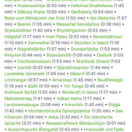
min) •
Hvalsneskirkja
(0:50 min) •
Halbinsel Snæfellsnes
(1:45
min) •
Eldborg Krater
(2:00 min) •
Gerðuberg
(0:54 min) •
Reise zum Mittelpunkt der Erde
(1:50 min) •
Am Gletscher
(1:57
min) •
Beeren
(1:35 min) •
Wasserfall Selvallafoss
(0:38 min) •
Stykkishólmur
(1:40 min) •
Rhyolithgestein
(0:55 min) •
Helgafell
(1:17 min) •
Insel Flatey
(2:03 min) •
Berserkjahraun
(1:10 min) •
Gammelhai
(2:16 min) •
Gezeiten in Island
(1:16
min) •
Kolgrafafjörður
(1:07 min) •
Grundarfjörður
(1:03 min) •
Kirkjufell
(0:44 min) •
Búlandshöfði
(1:09 min) •
Ólafsvík
(1:05
min) •
Fischereimuseum
(1:53 min) •
Skarðsvík Strand
(1:03
min) •
Saxhóll
(0:23 min) •
Djúpalónssandur
(1:44 min) •
Lavahöhle Vatnshellir
(1:09 min) •
Malarrif
(0:41 min) •
Lóndrangar
(0:57 min) •
Arnarstapi
(1:45 min) •
Rauðfeldsgjá
(1:16 min) •
Búðir
(0:59 min) •
Ytri Tunga
(0:45 min) •
Kraftwerk Búrfell
(1:55 min) •
Windkraft in Island
(1:17 min) •
Makrelenkrieg
(1:41 min) •
Vulkan Hekla
(1:17 min) •
Landmannalaugar
(2:08 min) •
Þórsmörk
(1:40 min) •
Eldgjá
(1:42 min) •
Hochlandstrecke Sprengisandur
(1:20 min) •
See
Þórisvatn
(0:56 min) •
Askja
(2:32 min) •
Die isländische
Sprache
(3:21 min) •
Wasserkraftwerk Blönduvirkjun
(2:01 min)
•
Aussichtspunkt Áfangafell
(0:43 min) •
Hveravellir und Fjalla