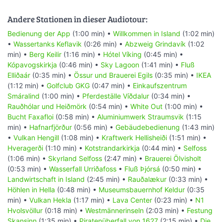
Andere Stationen in dieser Audiotour:
Bedienung der App
(1:00 min) •
Willkommen in Island
(1:02 min)
•
Wassertanks Keflavik
(0:26 min) •
Abzweig Grindavík
(1:02
min) •
Berg Keilir
(1:16 min) •
Hótel Víking
(0:45 min) •
Kópavogskirkja
(0:46 min) •
Sky Lagoon
(1:41 min) •
Fluß
Elliðaár
(0:35 min) •
Össur und Brauerei Egils
(0:35 min) •
IKEA
(1:12 min) •
Golfclub GKG
(0:47 min) •
Einkaufszentrum
Smáralind
(1:00 min) •
Pferdeställe Víðdalur
(0:34 min) •
Rauðhólar und Heiðmörk
(0:54 min) •
White Out
(1:00 min) •
Bucht Faxafloi
(0:58 min) •
Aluminiumwerk Straumsvik
(1:15
min) •
Hafnarfjörður
(0:56 min) •
Gebäudebedienung
(1:43 min)
•
Vulkan Hengill
(1:08 min) •
Kraftwerk Hellisheiði
(1:51 min) •
Hveragerði
(1:10 min) •
Kotstrandarkirkja
(0:44 min) •
Selfoss
(1:06 min) •
Skyrland Selfoss
(2:47 min) •
Brauerei Ölvisholt
(0:53 min) •
Wasserfall Urriðafoss
•
Fluß Þjórsá
(0:50 min) •
Landwirtschaft in Island
(2:45 min) •
Rauðalækur
(0:33 min) •
Höhlen in Hella
(0:48 min) •
Museumsbauernhof Keldur
(0:35
min) •
Vulkan Hekla
(1:17 min) •
Lava Center
(0:23 min) •
N1
Hvolsvöllur
(0:18 min) •
Westmännerinseln
(2:03 min) •
Festung
Skansinn
(1:35 min) •
Piratenüberfall von 1627
(2:15 min) •
Die