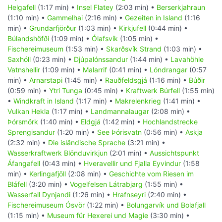
Helgafell
(1:17 min) •
Insel Flatey
(2:03 min) •
Berserkjahraun
(1:10 min) •
Gammelhai
(2:16 min) •
Gezeiten in Island
(1:16
min) •
Grundarfjörður
(1:03 min) •
Kirkjufell
(0:44 min) •
Búlandshöfði
(1:09 min) •
Ólafsvík
(1:05 min) •
Fischereimuseum
(1:53 min) •
Skarðsvík Strand
(1:03 min) •
Saxhóll
(0:23 min) •
Djúpalónssandur
(1:44 min) •
Lavahöhle
Vatnshellir
(1:09 min) •
Malarrif
(0:41 min) •
Lóndrangar
(0:57
min) •
Arnarstapi
(1:45 min) •
Rauðfeldsgjá
(1:16 min) •
Búðir
(0:59 min) •
Ytri Tunga
(0:45 min) •
Kraftwerk Búrfell
(1:55 min)
•
Windkraft in Island
(1:17 min) •
Makrelenkrieg
(1:41 min) •
Vulkan Hekla
(1:17 min) •
Landmannalaugar
(2:08 min) •
Þórsmörk
(1:40 min) •
Eldgjá
(1:42 min) •
Hochlandstrecke
Sprengisandur
(1:20 min) •
See Þórisvatn
(0:56 min) •
Askja
(2:32 min) •
Die isländische Sprache
(3:21 min) •
Wasserkraftwerk Blönduvirkjun
(2:01 min) •
Aussichtspunkt
Áfangafell
(0:43 min) •
Hveravellir und Fjalla Eyvindur
(1:58
min) •
Kerlingafjöll
(2:08 min) •
Geschichte vom Riesen im
Bláfell
(3:20 min) •
Vogelfelsen Látrabjarg
(1:55 min) •
Wasserfall Dynjandi
(1:26 min) •
Hrafnseyri
(2:40 min) •
Fischereimuseum Ósvör
(1:22 min) •
Bolungarvík und Bolafjall
(1:15 min) •
Museum für Hexerei und Magie
(3:30 min) •