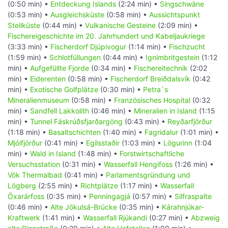
(0:50 min) •
Entdeckung Islands
(2:24 min) •
Singschwäne
(0:53 min) •
Ausgleichsküste
(0:58 min) •
Aussichtspunkt
Steilküste
(0:44 min) •
Vulkanische Gesteine
(2:09 min) •
Fischereigeschichte im 20. Jahrhundert und Kabeljaukriege
(3:33 min) •
Fischerdorf Djúpivogur
(1:14 min) •
Fischzucht
(1:59 min) •
Schlotfüllungen
(0:44 min) •
Ignimbritgestein
(1:12
min) •
Aufgefüllte Fjorde
(0:34 min) •
Fischereitechnik
(2:02
min) •
Eiderenten
(0:58 min) •
Fischerdorf Breiðdalsvík
(0:42
min) •
Exotische Golfplätze
(0:30 min) •
Petra´s
Mineralienmuseum
(0:58 min) •
Französisches Hospital
(0:32
min) •
Sandfell Lakkolith
(0:46 min) •
Mineralien in Island
(1:15
min) •
Tunnel Fáskrúðsfjarðargöng
(0:43 min) •
Reyðarfjörður
(1:18 min) •
Basaltschichten
(1:40 min) •
Fagridalur
(1:01 min) •
Mjóifjörður
(0:41 min) •
Egilsstaðir
(1:03 min) •
Lögurinn
(1:04
min) •
Wald in Island
(1:48 min) •
Forstwirtschaftliche
Versuchsstation
(0:31 min) •
Wasserfall Hengifoss
(1:26 min) •
Vök Thermalbad
(0:41 min) •
Parlamentsgründung und
Lögberg
(2:55 min) •
Richtplätze
(1:17 min) •
Wasserfall
Öxarárfoss
(0:35 min) •
Penningagjá
(0:57 min) •
Silfraspalte
(0:46 min) •
Alte Jökulsá-Brücke
(0:35 min) •
Kárahnjúkar-
Kraftwerk
(1:41 min) •
Wasserfall Rjúkandi
(0:27 min) •
Abzweig