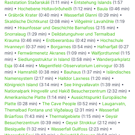
Raststation Staðarskáli
(1:11 min) •
Entstehung Islands
(1:57
min) •
Hochebene Holtavörðuheiði
(1:12 min) •
Baula
(0:46 min)
•
Grábrók Krater
(0:40 min) •
Wasserfall Glanni
(0:29 min) •
Skaldische Dichtkunst
(2:08 min) •
Viðgelmir Lavahöhle
(1:19
min) •
Hraunfossar und Geschichte Barnafoss
(2:15 min) •
Snorralaug
(1:29 min) •
Deildatunguhver und Termalbad
Krauma
(0:46 min) •
Erdbeeranbau
(0:42 min) •
Hochschule
Hvanneyri
(0:37 min) •
Borgarnes
(0:54 min) •
Hafnarfjall
(0:27
min) •
Fernwärmenetz Akranes
(1:09 min) •
Walfjordtunnel
(1:15
min) •
Siedlungsstruktur in Island
(0:58 min) •
Wanderparkplatz
Esja
(0:44 min) •
Magentfeld-Observatorium Leirvogur
(0:35
min) •
Hamrahlíð
(0:38 min) •
Bauhaus
(1:37 min) •
Isländisches
Namensystem
(2:17 min) •
Halldor Laxness
(1:20 min) •
Königreich Island
(3:14 min) •
See Þingvallavatn
(1:39 min) •
Nationalpark Þingvellir und Hakið Besucherzentrum
(2:32 min) •
Amerikanische Platte
(1:14 min) •
Aussichtspunkt Europäische
Platte
(0:28 min) •
The Cave People
(0:52 min) •
Laugarvatn,
Themalbad Fontana und Vígðalaug
(2:31 min) •
Wasserfall
Brúarfoss
(1:43 min) •
Thermalgebiete
(1:15 min) •
Geysir
Besucherzentrum
(0:39 min) •
Geysir Strokkur
(2:12 min) •
Blesiquelle
(1:32 min) •
Wasserfall Gullfoss
(2:23 min) •