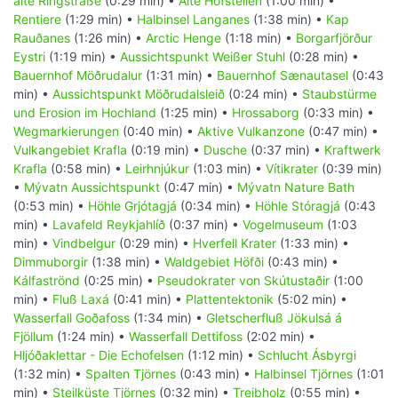
alte Ringstraße
(0:29 min) •
Alte Hofstellen
(1:00 min) •
Rentiere
(1:29 min) •
Halbinsel Langanes
(1:38 min) •
Kap
Rauðanes
(1:26 min) •
Arctic Henge
(1:18 min) •
Borgarfjörður
Eystri
(1:19 min) •
Aussichtspunkt Weißer Stuhl
(0:28 min) •
Bauernhof Möðrudalur
(1:31 min) •
Bauernhof Sænautasel
(0:43
min) •
Aussichtspunkt Möðrudalsleið
(0:24 min) •
Staubstürme
und Erosion im Hochland
(1:25 min) •
Hrossaborg
(0:33 min) •
Wegmarkierungen
(0:40 min) •
Aktive Vulkanzone
(0:47 min) •
Vulkangebiet Krafla
(0:19 min) •
Dusche
(0:37 min) •
Kraftwerk
Krafla
(0:58 min) •
Leirhnjúkur
(1:03 min) •
Vítikrater
(0:39 min)
•
Mývatn Aussichtspunkt
(0:47 min) •
Mývatn Nature Bath
(0:53 min) •
Höhle Grjótagjá
(0:34 min) •
Höhle Stóragjá
(0:43
min) •
Lavafeld Reykjahlíð
(0:37 min) •
Vogelmuseum
(1:03
min) •
Vindbelgur
(0:29 min) •
Hverfell Krater
(1:33 min) •
Dimmuborgir
(1:38 min) •
Waldgebiet Höfði
(0:43 min) •
Kálfaströnd
(0:25 min) •
Pseudokrater von Skútustaðir
(1:00
min) •
Fluß Laxá
(0:41 min) •
Plattentektonik
(5:02 min) •
Wasserfall Goðafoss
(1:34 min) •
Gletscherfluß Jökulsá á
Fjöllum
(1:24 min) •
Wasserfall Dettifoss
(2:02 min) •
Hljóðaklettar - Die Echofelsen
(1:12 min) •
Schlucht Ásbyrgi
(1:32 min) •
Spalten Tjörnes
(0:43 min) •
Halbinsel Tjörnes
(1:01
min) •
Steilküste Tjörnes
(0:32 min) •
Treibholz
(0:55 min) •