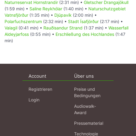
Naturreservat Hornstrandir
(2:31 min) •
Gletscher Drangajökull
(1:59 min) •
Saline Reykhólar
(1:40 min) •
Naturschutzgebiet
Vatnsfjörður
(1:35 min) •
Djúpavík
(2:00 min) •
Polarfuchszentrum
(2:32 min) •
Stadt Ísafjörður
(2:17 min) •
Valagil
(0:41 min) •
Rauðisandur Strand
(1:37 min) •
Wasserfall
Aldeyjarfoss
(0:55 min) •
Erschließung des Hochlandes
(1:47
min)
Account
Über uns
Registrieren
Preise und
Bedingungen
Login
Audiowalk-
Award
Pressematerial
Technologie