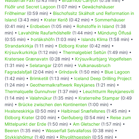
Wasserfall Faxi
(0:43 min) •
Brúarhlöð Canyon
(0:58 min) •
Flúðir und Secret Lagoon
(1:07 min) •
Gewächshäuser
Friðheimar
(0:59 min) •
Bischofssitz Skálholt und Reformation in
Island
(3:43 min) •
Krater Kerið
(0:42 min) •
Sommerhäuser
(0:41 min) •
Erdbeben
(1:05 min) •
Rohstoffe in Island
(1:38
min) •
Lavahöhle Raufarhólshellir
(1:44 min) •
Mündung Ölfusá
(0:55 min) •
Þorlákshöfn
(1:03 min) •
Islands Klima
(1:58 min) •
Strandarkirkja
(1:11 min) •
Eldborg Krater
(0:42 min) •
Krýsuvíkurkirkja
(1:12 min) •
Thermalgebiet Seltún
(1:49 min) •
Kratersee Grænavatn
(0:28 min) •
Krýsuvíkurbjarg Vogelfelsen
(1:31 min) •
Selatangar
(2:01 min) •
Vulkanausbruch
Fagradalsfjall
(2:04 min) •
Gríndavík
(1:50 min) •
Blue Lagoon
(1:42 min) •
Brimketill
(1:13 min) •
Iceland Deep Drilling Project
(1:24 min) •
Geothermalkraftwerk Reykjanes
(1:21 min) •
Thermalquelle Gunnuhver
(1:37 min) •
Leuchtturm Reykjanesviti
(1:14 min) •
Valahnúkur
(1:35 min) •
Kraterreihe Stampar
(0:49
min) •
Brücke zwischen den Kontinenten
(1:00 min) •
Hvalsneskirkja
(0:50 min) •
Halbinsel Snæfellsnes
(1:45 min) •
Eldborg Krater
(2:00 min) •
Gerðuberg
(0:54 min) •
Reise zum
Mittelpunkt der Erde
(1:50 min) •
Am Gletscher
(1:57 min) •
Beeren
(1:35 min) •
Wasserfall Selvallafoss
(0:38 min) •
Stykkishólmur
(1:40 min) •
Rhyolithgestein
(0:55 min) •