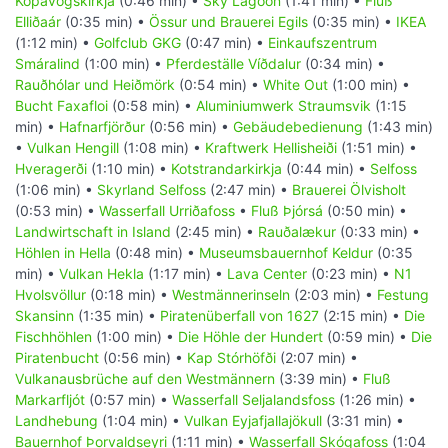
Kópavogskirkja
(0:46 min) •
Sky Lagoon
(1:41 min) •
Fluß
Elliðaár
(0:35 min) •
Össur und Brauerei Egils
(0:35 min) •
IKEA
(1:12 min) •
Golfclub GKG
(0:47 min) •
Einkaufszentrum
Smáralind
(1:00 min) •
Pferdeställe Víðdalur
(0:34 min) •
Rauðhólar und Heiðmörk
(0:54 min) •
White Out
(1:00 min) •
Bucht Faxafloi
(0:58 min) •
Aluminiumwerk Straumsvik
(1:15
min) •
Hafnarfjörður
(0:56 min) •
Gebäudebedienung
(1:43 min)
•
Vulkan Hengill
(1:08 min) •
Kraftwerk Hellisheiði
(1:51 min) •
Hveragerði
(1:10 min) •
Kotstrandarkirkja
(0:44 min) •
Selfoss
(1:06 min) •
Skyrland Selfoss
(2:47 min) •
Brauerei Ölvisholt
(0:53 min) •
Wasserfall Urriðafoss
•
Fluß Þjórsá
(0:50 min) •
Landwirtschaft in Island
(2:45 min) •
Rauðalækur
(0:33 min) •
Höhlen in Hella
(0:48 min) •
Museumsbauernhof Keldur
(0:35
min) •
Vulkan Hekla
(1:17 min) •
Lava Center
(0:23 min) •
N1
Hvolsvöllur
(0:18 min) •
Westmännerinseln
(2:03 min) •
Festung
Skansinn
(1:35 min) •
Piratenüberfall von 1627
(2:15 min) •
Die
Fischhöhlen
(1:00 min) •
Die Höhle der Hundert
(0:59 min) •
Die
Piratenbucht
(0:56 min) •
Kap Stórhöfði
(2:07 min) •
Vulkanausbrüche auf den Westmännern
(3:39 min) •
Fluß
Markarfljót
(0:57 min) •
Wasserfall Seljalandsfoss
(1:26 min) •
Landhebung
(1:04 min) •
Vulkan Eyjafjallajökull
(3:31 min) •
Bauernhof Þorvaldseyri
(1:11 min) •
Wasserfall Skógafoss
(1:04