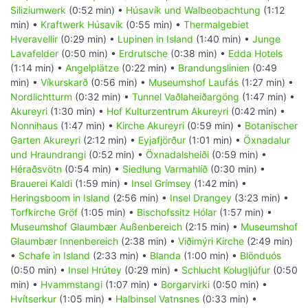
Siliziumwerk
(0:52 min) •
Húsavík und Walbeobachtung
(1:12
min) •
Kraftwerk Húsavík
(0:55 min) •
Thermalgebiet
Hveravellir
(0:29 min) •
Lupinen in Island
(1:40 min) •
Junge
Lavafelder
(0:50 min) •
Erdrutsche
(0:38 min) •
Edda Hotels
(1:14 min) •
Angelplätze
(0:22 min) •
Brandungslinien
(0:49
min) •
Víkurskarð
(0:56 min) •
Museumshof Laufás
(1:27 min) •
Nordlichtturm
(0:32 min) •
Tunnel Vaðlaheiðargöng
(1:47 min) •
Akureyri
(1:30 min) •
Hof Kulturzentrum Akureyri
(0:42 min) •
Nonnihaus
(1:47 min) •
Kirche Akureyri
(0:59 min) •
Botanischer
Garten Akureyri
(2:12 min) •
Eyjafjörður
(1:01 min) •
Öxnadalur
und Hraundrangi
(0:52 min) •
Öxnadalsheiði
(0:59 min) •
Héraðsvötn
(0:54 min) •
Siedlung Varmahlíð
(0:30 min) •
Brauerei Kaldi
(1:59 min) •
Insel Grímsey
(1:42 min) •
Heringsboom in Island
(2:56 min) •
Insel Drangey
(3:23 min) •
Torfkirche Gröf
(1:05 min) •
Bischofssitz Hólar
(1:57 min) •
Museumshof Glaumbær Außenbereich
(2:15 min) •
Museumshof
Glaumbær Innenbereich
(2:38 min) •
Viðimýri Kirche
(2:49 min)
•
Schafe in Island
(2:33 min) •
Blanda
(1:00 min) •
Blönduós
(0:50 min) •
Insel Hrútey
(0:29 min) •
Schlucht Kolugljúfur
(0:50
min) •
Hvammstangi
(1:07 min) •
Borgarvirki
(0:50 min) •
Hvítserkur
(1:05 min) •
Halbinsel Vatnsnes
(0:33 min) •