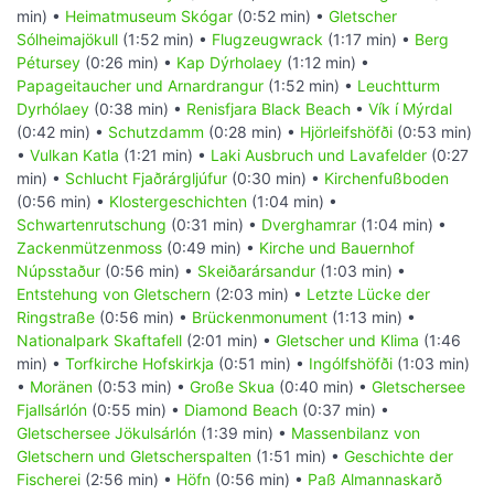
min) •
Heimatmuseum Skógar
(0:52 min) •
Gletscher
Sólheimajökull
(1:52 min) •
Flugzeugwrack
(1:17 min) •
Berg
Pétursey
(0:26 min) •
Kap Dýrholaey
(1:12 min) •
Papageitaucher und Arnardrangur
(1:52 min) •
Leuchtturm
Dyrhólaey
(0:38 min) •
Renisfjara Black Beach
•
Vík í Mýrdal
(0:42 min) •
Schutzdamm
(0:28 min) •
Hjörleifshöfði
(0:53 min)
•
Vulkan Katla
(1:21 min) •
Laki Ausbruch und Lavafelder
(0:27
min) •
Schlucht Fjaðrárgljúfur
(0:30 min) •
Kirchenfußboden
(0:56 min) •
Klostergeschichten
(1:04 min) •
Schwartenrutschung
(0:31 min) •
Dverghamrar
(1:04 min) •
Zackenmützenmoss
(0:49 min) •
Kirche und Bauernhof
Núpsstaður
(0:56 min) •
Skeiðarársandur
(1:03 min) •
Entstehung von Gletschern
(2:03 min) •
Letzte Lücke der
Ringstraße
(0:56 min) •
Brückenmonument
(1:13 min) •
Nationalpark Skaftafell
(2:01 min) •
Gletscher und Klima
(1:46
min) •
Torfkirche Hofskirkja
(0:51 min) •
Ingólfshöfði
(1:03 min)
•
Moränen
(0:53 min) •
Große Skua
(0:40 min) •
Gletschersee
Fjallsárlón
(0:55 min) •
Diamond Beach
(0:37 min) •
Gletschersee Jökulsárlón
(1:39 min) •
Massenbilanz von
Gletschern und Gletscherspalten
(1:51 min) •
Geschichte der
Fischerei
(2:56 min) •
Höfn
(0:56 min) •
Paß Almannaskarð