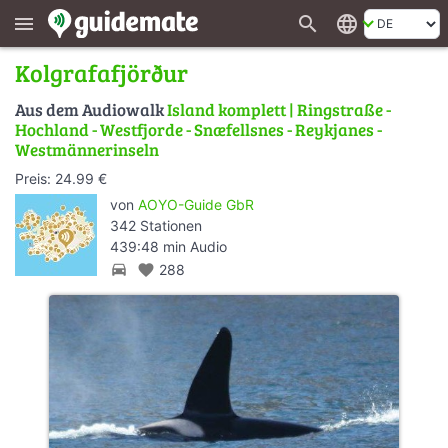
search
language
menu
Kolgrafafjörður
Aus dem Audiowalk
Island komplett | Ringstraße -
Hochland - Westfjorde - Snæfellsnes - Reykjanes -
Westmännerinseln
Preis: 24.99 €
von
AOYO-Guide GbR
342 Stationen
439:48 min Audio
directions_car
favorite
288