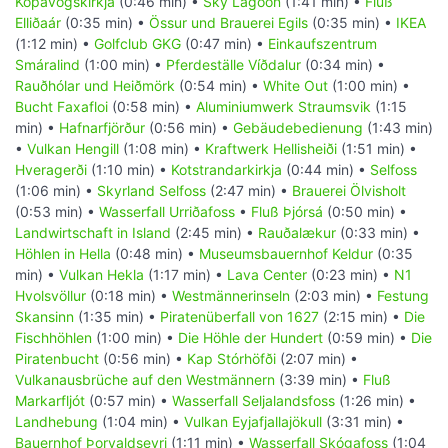
Kópavogskirkja
(0:46 min) •
Sky Lagoon
(1:41 min) •
Fluß
Elliðaár
(0:35 min) •
Össur und Brauerei Egils
(0:35 min) •
IKEA
(1:12 min) •
Golfclub GKG
(0:47 min) •
Einkaufszentrum
Smáralind
(1:00 min) •
Pferdeställe Víðdalur
(0:34 min) •
Rauðhólar und Heiðmörk
(0:54 min) •
White Out
(1:00 min) •
Bucht Faxafloi
(0:58 min) •
Aluminiumwerk Straumsvik
(1:15
min) •
Hafnarfjörður
(0:56 min) •
Gebäudebedienung
(1:43 min)
•
Vulkan Hengill
(1:08 min) •
Kraftwerk Hellisheiði
(1:51 min) •
Hveragerði
(1:10 min) •
Kotstrandarkirkja
(0:44 min) •
Selfoss
(1:06 min) •
Skyrland Selfoss
(2:47 min) •
Brauerei Ölvisholt
(0:53 min) •
Wasserfall Urriðafoss
•
Fluß Þjórsá
(0:50 min) •
Landwirtschaft in Island
(2:45 min) •
Rauðalækur
(0:33 min) •
Höhlen in Hella
(0:48 min) •
Museumsbauernhof Keldur
(0:35
min) •
Vulkan Hekla
(1:17 min) •
Lava Center
(0:23 min) •
N1
Hvolsvöllur
(0:18 min) •
Westmännerinseln
(2:03 min) •
Festung
Skansinn
(1:35 min) •
Piratenüberfall von 1627
(2:15 min) •
Die
Fischhöhlen
(1:00 min) •
Die Höhle der Hundert
(0:59 min) •
Die
Piratenbucht
(0:56 min) •
Kap Stórhöfði
(2:07 min) •
Vulkanausbrüche auf den Westmännern
(3:39 min) •
Fluß
Markarfljót
(0:57 min) •
Wasserfall Seljalandsfoss
(1:26 min) •
Landhebung
(1:04 min) •
Vulkan Eyjafjallajökull
(3:31 min) •
Bauernhof Þorvaldseyri
(1:11 min) •
Wasserfall Skógafoss
(1:04