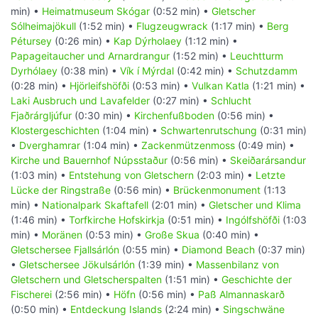
min) •
Heimatmuseum Skógar
(0:52 min) •
Gletscher
Sólheimajökull
(1:52 min) •
Flugzeugwrack
(1:17 min) •
Berg
Pétursey
(0:26 min) •
Kap Dýrholaey
(1:12 min) •
Papageitaucher und Arnardrangur
(1:52 min) •
Leuchtturm
Dyrhólaey
(0:38 min) •
Vík í Mýrdal
(0:42 min) •
Schutzdamm
(0:28 min) •
Hjörleifshöfði
(0:53 min) •
Vulkan Katla
(1:21 min) •
Laki Ausbruch und Lavafelder
(0:27 min) •
Schlucht
Fjaðrárgljúfur
(0:30 min) •
Kirchenfußboden
(0:56 min) •
Klostergeschichten
(1:04 min) •
Schwartenrutschung
(0:31 min)
•
Dverghamrar
(1:04 min) •
Zackenmützenmoss
(0:49 min) •
Kirche und Bauernhof Núpsstaður
(0:56 min) •
Skeiðarársandur
(1:03 min) •
Entstehung von Gletschern
(2:03 min) •
Letzte
Lücke der Ringstraße
(0:56 min) •
Brückenmonument
(1:13
min) •
Nationalpark Skaftafell
(2:01 min) •
Gletscher und Klima
(1:46 min) •
Torfkirche Hofskirkja
(0:51 min) •
Ingólfshöfði
(1:03
min) •
Moränen
(0:53 min) •
Große Skua
(0:40 min) •
Gletschersee Fjallsárlón
(0:55 min) •
Diamond Beach
(0:37 min)
•
Gletschersee Jökulsárlón
(1:39 min) •
Massenbilanz von
Gletschern und Gletscherspalten
(1:51 min) •
Geschichte der
Fischerei
(2:56 min) •
Höfn
(0:56 min) •
Paß Almannaskarð
(0:50 min) •
Entdeckung Islands
(2:24 min) •
Singschwäne