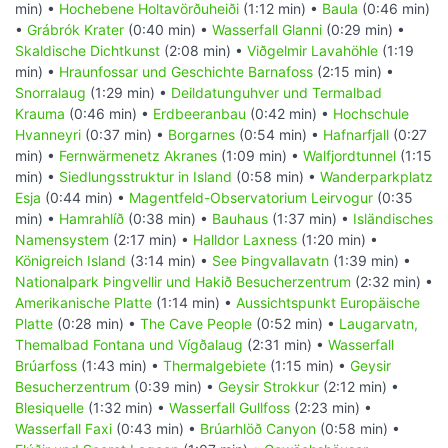
min) •
Hochebene Holtavörðuheiði
(1:12 min) •
Baula
(0:46 min)
•
Grábrók Krater
(0:40 min) •
Wasserfall Glanni
(0:29 min) •
Skaldische Dichtkunst
(2:08 min) •
Viðgelmir Lavahöhle
(1:19
min) •
Hraunfossar und Geschichte Barnafoss
(2:15 min) •
Snorralaug
(1:29 min) •
Deildatunguhver und Termalbad
Krauma
(0:46 min) •
Erdbeeranbau
(0:42 min) •
Hochschule
Hvanneyri
(0:37 min) •
Borgarnes
(0:54 min) •
Hafnarfjall
(0:27
min) •
Fernwärmenetz Akranes
(1:09 min) •
Walfjordtunnel
(1:15
min) •
Siedlungsstruktur in Island
(0:58 min) •
Wanderparkplatz
Esja
(0:44 min) •
Magentfeld-Observatorium Leirvogur
(0:35
min) •
Hamrahlíð
(0:38 min) •
Bauhaus
(1:37 min) •
Isländisches
Namensystem
(2:17 min) •
Halldor Laxness
(1:20 min) •
Königreich Island
(3:14 min) •
See Þingvallavatn
(1:39 min) •
Nationalpark Þingvellir und Hakið Besucherzentrum
(2:32 min) •
Amerikanische Platte
(1:14 min) •
Aussichtspunkt Europäische
Platte
(0:28 min) •
The Cave People
(0:52 min) •
Laugarvatn,
Themalbad Fontana und Vígðalaug
(2:31 min) •
Wasserfall
Brúarfoss
(1:43 min) •
Thermalgebiete
(1:15 min) •
Geysir
Besucherzentrum
(0:39 min) •
Geysir Strokkur
(2:12 min) •
Blesiquelle
(1:32 min) •
Wasserfall Gullfoss
(2:23 min) •
Wasserfall Faxi
(0:43 min) •
Brúarhlöð Canyon
(0:58 min) •