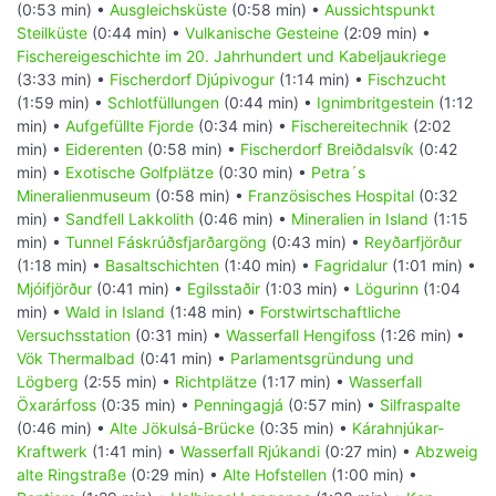
(0:53 min) •
Ausgleichsküste
(0:58 min) •
Aussichtspunkt
Steilküste
(0:44 min) •
Vulkanische Gesteine
(2:09 min) •
Fischereigeschichte im 20. Jahrhundert und Kabeljaukriege
(3:33 min) •
Fischerdorf Djúpivogur
(1:14 min) •
Fischzucht
(1:59 min) •
Schlotfüllungen
(0:44 min) •
Ignimbritgestein
(1:12
min) •
Aufgefüllte Fjorde
(0:34 min) •
Fischereitechnik
(2:02
min) •
Eiderenten
(0:58 min) •
Fischerdorf Breiðdalsvík
(0:42
min) •
Exotische Golfplätze
(0:30 min) •
Petra´s
Mineralienmuseum
(0:58 min) •
Französisches Hospital
(0:32
min) •
Sandfell Lakkolith
(0:46 min) •
Mineralien in Island
(1:15
min) •
Tunnel Fáskrúðsfjarðargöng
(0:43 min) •
Reyðarfjörður
(1:18 min) •
Basaltschichten
(1:40 min) •
Fagridalur
(1:01 min) •
Mjóifjörður
(0:41 min) •
Egilsstaðir
(1:03 min) •
Lögurinn
(1:04
min) •
Wald in Island
(1:48 min) •
Forstwirtschaftliche
Versuchsstation
(0:31 min) •
Wasserfall Hengifoss
(1:26 min) •
Vök Thermalbad
(0:41 min) •
Parlamentsgründung und
Lögberg
(2:55 min) •
Richtplätze
(1:17 min) •
Wasserfall
Öxarárfoss
(0:35 min) •
Penningagjá
(0:57 min) •
Silfraspalte
(0:46 min) •
Alte Jökulsá-Brücke
(0:35 min) •
Kárahnjúkar-
Kraftwerk
(1:41 min) •
Wasserfall Rjúkandi
(0:27 min) •
Abzweig
alte Ringstraße
(0:29 min) •
Alte Hofstellen
(1:00 min) •