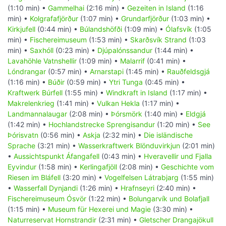
(1:10 min) •
Gammelhai
(2:16 min) •
Gezeiten in Island
(1:16
min) •
Kolgrafafjörður
(1:07 min) •
Grundarfjörður
(1:03 min) •
Kirkjufell
(0:44 min) •
Búlandshöfði
(1:09 min) •
Ólafsvík
(1:05
min) •
Fischereimuseum
(1:53 min) •
Skarðsvík Strand
(1:03
min) •
Saxhóll
(0:23 min) •
Djúpalónssandur
(1:44 min) •
Lavahöhle Vatnshellir
(1:09 min) •
Malarrif
(0:41 min) •
Lóndrangar
(0:57 min) •
Arnarstapi
(1:45 min) •
Rauðfeldsgjá
(1:16 min) •
Búðir
(0:59 min) •
Ytri Tunga
(0:45 min) •
Kraftwerk Búrfell
(1:55 min) •
Windkraft in Island
(1:17 min) •
Makrelenkrieg
(1:41 min) •
Vulkan Hekla
(1:17 min) •
Landmannalaugar
(2:08 min) •
Þórsmörk
(1:40 min) •
Eldgjá
(1:42 min) •
Hochlandstrecke Sprengisandur
(1:20 min) •
See
Þórisvatn
(0:56 min) •
Askja
(2:32 min) •
Die isländische
Sprache
(3:21 min) •
Wasserkraftwerk Blönduvirkjun
(2:01 min)
•
Aussichtspunkt Áfangafell
(0:43 min) •
Hveravellir und Fjalla
Eyvindur
(1:58 min) •
Kerlingafjöll
(2:08 min) •
Geschichte vom
Riesen im Bláfell
(3:20 min) •
Vogelfelsen Látrabjarg
(1:55 min)
•
Wasserfall Dynjandi
(1:26 min) •
Hrafnseyri
(2:40 min) •
Fischereimuseum Ósvör
(1:22 min) •
Bolungarvík und Bolafjall
(1:15 min) •
Museum für Hexerei und Magie
(3:30 min) •
Naturreservat Hornstrandir
(2:31 min) •
Gletscher Drangajökull