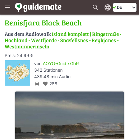
search
language
menu
Renisfjara Black Beach
Aus dem Audiowalk
Island komplett | Ringstraße -
Hochland - Westfjorde - Snæfellsnes - Reykjanes -
Westmännerinseln
Preis: 24.99 €
von
AOYO-Guide GbR
342 Stationen
439:48 min Audio
directions_car
favorite
288