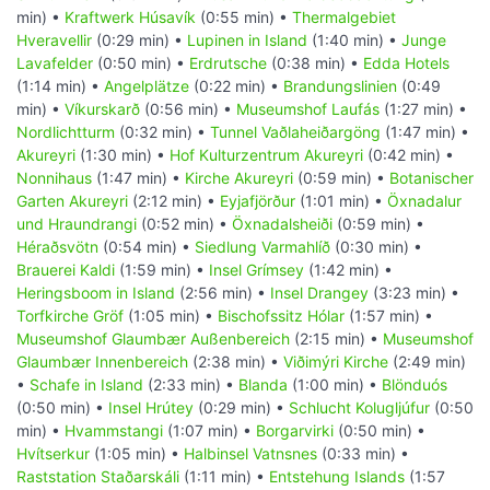
min) •
Kraftwerk Húsavík
(0:55 min) •
Thermalgebiet
Hveravellir
(0:29 min) •
Lupinen in Island
(1:40 min) •
Junge
Lavafelder
(0:50 min) •
Erdrutsche
(0:38 min) •
Edda Hotels
(1:14 min) •
Angelplätze
(0:22 min) •
Brandungslinien
(0:49
min) •
Víkurskarð
(0:56 min) •
Museumshof Laufás
(1:27 min) •
Nordlichtturm
(0:32 min) •
Tunnel Vaðlaheiðargöng
(1:47 min) •
Akureyri
(1:30 min) •
Hof Kulturzentrum Akureyri
(0:42 min) •
Nonnihaus
(1:47 min) •
Kirche Akureyri
(0:59 min) •
Botanischer
Garten Akureyri
(2:12 min) •
Eyjafjörður
(1:01 min) •
Öxnadalur
und Hraundrangi
(0:52 min) •
Öxnadalsheiði
(0:59 min) •
Héraðsvötn
(0:54 min) •
Siedlung Varmahlíð
(0:30 min) •
Brauerei Kaldi
(1:59 min) •
Insel Grímsey
(1:42 min) •
Heringsboom in Island
(2:56 min) •
Insel Drangey
(3:23 min) •
Torfkirche Gröf
(1:05 min) •
Bischofssitz Hólar
(1:57 min) •
Museumshof Glaumbær Außenbereich
(2:15 min) •
Museumshof
Glaumbær Innenbereich
(2:38 min) •
Viðimýri Kirche
(2:49 min)
•
Schafe in Island
(2:33 min) •
Blanda
(1:00 min) •
Blönduós
(0:50 min) •
Insel Hrútey
(0:29 min) •
Schlucht Kolugljúfur
(0:50
min) •
Hvammstangi
(1:07 min) •
Borgarvirki
(0:50 min) •
Hvítserkur
(1:05 min) •
Halbinsel Vatnsnes
(0:33 min) •
Raststation Staðarskáli
(1:11 min) •
Entstehung Islands
(1:57