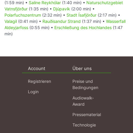
(1:59 min) •
Saline Reykhólar
(1:40 min) •
Naturschutzgebiet
Vatnsfjörður
(1:35 min) •
Djúpavík
(2:00 min) •
Polarfuchszentrum
(2:32 min) •
Stadt Ísafjörður
(2:17 min) •
Valagil
(0:41 min) •
Rauðisandur Strand
(1:37 min) •
Wasserfall
Aldeyjarfoss
(0:55 min) •
Erschließung des Hochlandes
(1:47
min)
Account
Über uns
Registrieren
Preise und
Bedingungen
Login
Audiowalk-
Award
Pressematerial
Technologie