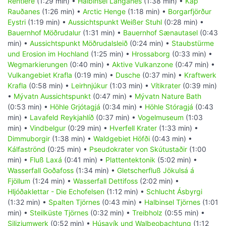
Rentiere
(1:29 min) •
Halbinsel Langanes
(1:38 min) •
Kap
Rauðanes
(1:26 min) •
Arctic Henge
(1:18 min) •
Borgarfjörður
Eystri
(1:19 min) •
Aussichtspunkt Weißer Stuhl
(0:28 min) •
Bauernhof Möðrudalur
(1:31 min) •
Bauernhof Sænautasel
(0:43
min) •
Aussichtspunkt Möðrudalsleið
(0:24 min) •
Staubstürme
und Erosion im Hochland
(1:25 min) •
Hrossaborg
(0:33 min) •
Wegmarkierungen
(0:40 min) •
Aktive Vulkanzone
(0:47 min) •
Vulkangebiet Krafla
(0:19 min) •
Dusche
(0:37 min) •
Kraftwerk
Krafla
(0:58 min) •
Leirhnjúkur
(1:03 min) •
Vítikrater
(0:39 min)
•
Mývatn Aussichtspunkt
(0:47 min) •
Mývatn Nature Bath
(0:53 min) •
Höhle Grjótagjá
(0:34 min) •
Höhle Stóragjá
(0:43
min) •
Lavafeld Reykjahlíð
(0:37 min) •
Vogelmuseum
(1:03
min) •
Vindbelgur
(0:29 min) •
Hverfell Krater
(1:33 min) •
Dimmuborgir
(1:38 min) •
Waldgebiet Höfði
(0:43 min) •
Kálfaströnd
(0:25 min) •
Pseudokrater von Skútustaðir
(1:00
min) •
Fluß Laxá
(0:41 min) •
Plattentektonik
(5:02 min) •
Wasserfall Goðafoss
(1:34 min) •
Gletscherfluß Jökulsá á
Fjöllum
(1:24 min) •
Wasserfall Dettifoss
(2:02 min) •
Hljóðaklettar - Die Echofelsen
(1:12 min) •
Schlucht Ásbyrgi
(1:32 min) •
Spalten Tjörnes
(0:43 min) •
Halbinsel Tjörnes
(1:01
min) •
Steilküste Tjörnes
(0:32 min) •
Treibholz
(0:55 min) •
Siliziumwerk
(0:52 min) •
Húsavík und Walbeobachtung
(1:12