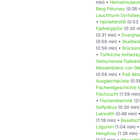
min) •
Heimatmuseum
Berg Pétursey
(0:26 
Leuchtturm Dyrhólae
•
Hjörleifshöfði
(0:53 
Fjaðrárgljúfur
(0:30 m
(0:31 min) •
Dvergha
(0:56 min) •
Skeiðar
(0:56 min) •
Brücke
•
Torfkirche Hofskirkj
Gletschersee Fjallsárl
Massenbilanz von Gle
(0:56 min) •
Paß Alm
Ausgleichsküste
(0:5
Fischereigeschichte 
Fischzucht
(1:59 min
•
Fischereitechnik
(2:
Golfplätze
(0:30 min)
Lakkolith
(0:46 min) 
(1:18 min) •
Basaltsc
Lögurinn
(1:04 min) 
Hengifoss
(1:26 min)
(1:17 min) •
Wasserfal