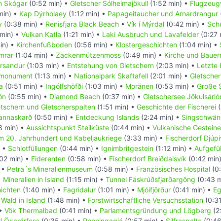
 Skógar
(0:52 min) •
Gletscher Sólheimajökull
(1:52 min) •
Flugzeug
min) •
Kap Dýrholaey
(1:12 min) •
Papageitaucher und Arnardrangur
y
(0:38 min) •
Renisfjara Black Beach
•
Vík í Mýrdal
(0:42 min) •
Sch
min) •
Vulkan Katla
(1:21 min) •
Laki Ausbruch und Lavafelder
(0:27 
in) •
Kirchenfußboden
(0:56 min) •
Klostergeschichten
(1:04 min) •
mrar
(1:04 min) •
Zackenmützenmoss
(0:49 min) •
Kirche und Bauer
ársandur
(1:03 min) •
Entstehung von Gletschern
(2:03 min) •
Letzte 
nmonument
(1:13 min) •
Nationalpark Skaftafell
(2:01 min) •
Gletscher
a
(0:51 min) •
Ingólfshöfði
(1:03 min) •
Moränen
(0:53 min) •
Große 
ón
(0:55 min) •
Diamond Beach
(0:37 min) •
Gletschersee Jökulsárló
tschern und Gletscherspalten
(1:51 min) •
Geschichte der Fischerei
(
annaskarð
(0:50 min) •
Entdeckung Islands
(2:24 min) •
Singschwän
8 min) •
Aussichtspunkt Steilküste
(0:44 min) •
Vulkanische Gesteine
im 20. Jahrhundert und Kabeljaukriege
(3:33 min) •
Fischerdorf Djúp
) •
Schlotfüllungen
(0:44 min) •
Ignimbritgestein
(1:12 min) •
Aufgefül
02 min) •
Eiderenten
(0:58 min) •
Fischerdorf Breiðdalsvík
(0:42 min
 •
Petra´s Mineralienmuseum
(0:58 min) •
Französisches Hospital
(0:
•
Mineralien in Island
(1:15 min) •
Tunnel Fáskrúðsfjarðargöng
(0:43 m
hichten
(1:40 min) •
Fagridalur
(1:01 min) •
Mjóifjörður
(0:41 min) •
Eg
•
Wald in Island
(1:48 min) •
Forstwirtschaftliche Versuchsstation
(0:31
 •
Vök Thermalbad
(0:41 min) •
Parlamentsgründung und Lögberg
(2
l Öxarárfoss
(0:35 min) •
Penningagjá
(0:57 min) •
Silfraspalte
(0:46