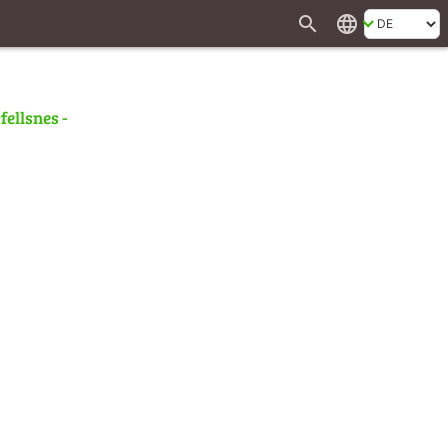
search
language
fellsnes -