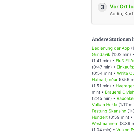
3
Vor Ort l
Audio, Karte
Andere Stationen i
Bedienung der App
(
Grindavík
(1:02 min) 
(1:41 min) •
Fluß Ellið
(0:47 min) •
Einkaufs
(0:54 min) •
White O
Hafnarfjörður
(0:56 m
(1:51 min) •
Hverager
min) •
Brauerei Ölvish
(2:45 min) •
Rauðalæ
Vulkan Hekla
(1:17 mi
Festung Skansinn
(1:
Hundert
(0:59 min) •
Westmännern
(3:39 m
(1:04 min) •
Vulkan Ey