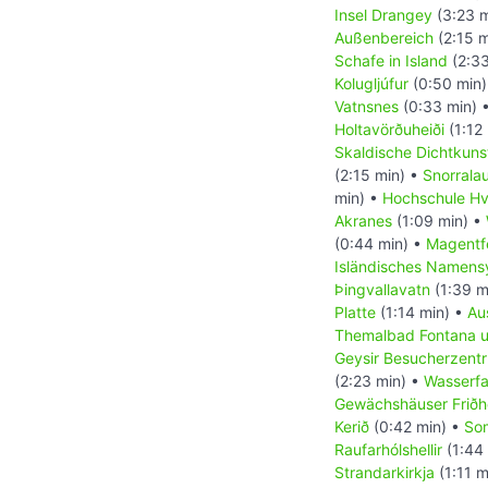
Insel Drangey
(3:23 m
Außenbereich
(2:15 m
Schafe in Island
(2:33
Kolugljúfur
(0:50 min
Vatnsnes
(0:33 min) 
Holtavörðuheiði
(1:12
Skaldische Dichtkuns
(2:15 min) •
Snorrala
min) •
Hochschule Hv
Akranes
(1:09 min) •
(0:44 min) •
Magentf
Isländisches Namens
Þingvallavatn
(1:39 m
Platte
(1:14 min) •
Au
Themalbad Fontana u
Geysir Besucherzent
(2:23 min) •
Wasserfal
Gewächshäuser Frið
Kerið
(0:42 min) •
So
Raufarhólshellir
(1:44
Strandarkirkja
(1:11 m