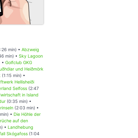
:26 min) •
Abzweig
46 min) •
Sky Lagoon
) •
Golfclub GKG
uðhólar und Heiðmörk
k
(1:15 min) •
ftwerk Hellisheiði
rland Selfoss
(2:47
wirtschaft in Island
dur
(0:35 min) •
inseln
(2:03 min) •
 min) •
Die Höhle der
rüche auf den
n) •
Landhebung
all Skógafoss
(1:04