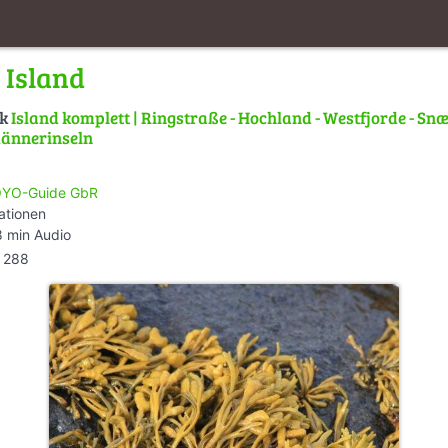
 Island
lk
Island komplett | Ringstraße - Hochland - Westfjorde - Snæ
männerinseln
YO-Guide GbR
ationen
 min Audio
288