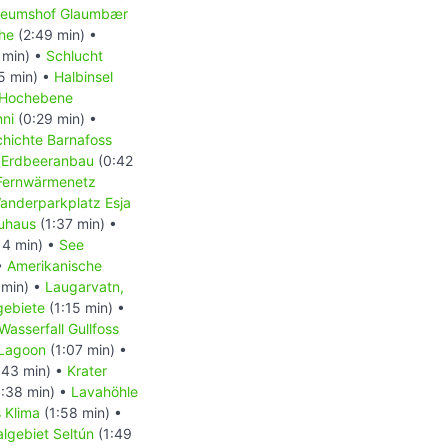
eumshof Glaumbær
che
(2:49 min) •
 min) •
Schlucht
5 min) •
Halbinsel
Hochebene
nni
(0:29 min) •
hichte Barnafoss
•
Erdbeeranbau
(0:42
Fernwärmenetz
anderparkplatz Esja
uhaus
(1:37 min) •
14 min) •
See
•
Amerikanische
 min) •
Laugarvatn,
gebiete
(1:15 min) •
Wasserfall Gullfoss
 Lagoon
(1:07 min) •
:43 min) •
Krater
:38 min) •
Lavahöhle
s Klima
(1:58 min) •
lgebiet Seltún
(1:49