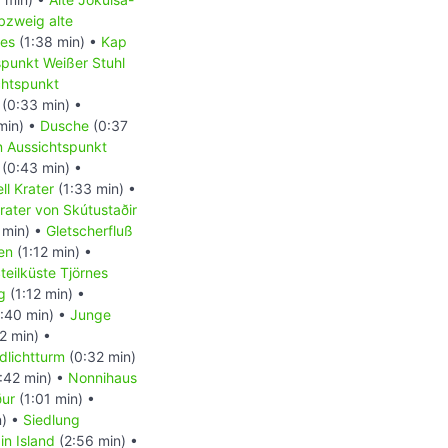
bzweig alte
nes
(1:38 min) •
Kap
spunkt Weißer Stuhl
chtspunkt
(0:33 min) •
min) •
Dusche
(0:37
 Aussichtspunkt
(0:43 min) •
ll Krater
(1:33 min) •
ater von Skútustaðir
 min) •
Gletscherfluß
sen
(1:12 min) •
teilküste Tjörnes
g
(1:12 min) •
:40 min) •
Junge
2 min) •
dlichtturm
(0:32 min)
:42 min) •
Nonnihaus
ður
(1:01 min) •
n) •
Siedlung
n Island
(2:56 min) •