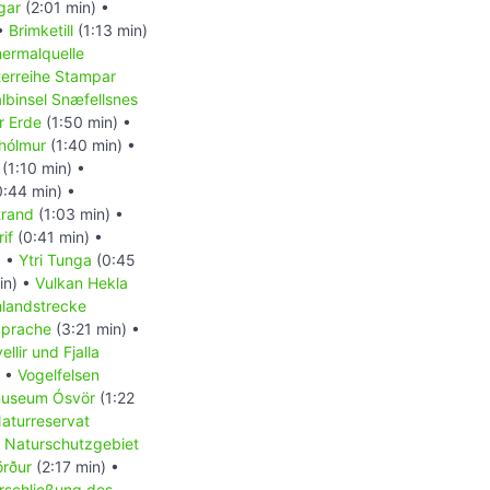
gar
(2:01 min) •
 •
Brimketill
(1:13 min)
ermalquelle
terreihe Stampar
lbinsel Snæfellsnes
r Erde
(1:50 min) •
hólmur
(1:40 min) •
(1:10 min) •
:44 min) •
trand
(1:03 min) •
if
(0:41 min) •
) •
Ytri Tunga
(0:45
in) •
Vulkan Hekla
landstrecke
Sprache
(3:21 min) •
llir und Fjalla
) •
Vogelfelsen
museum Ósvör
(1:22
aturreservat
•
Naturschutzgebiet
örður
(2:17 min) •
rschließung des