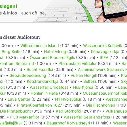
oslegen!
 & Infos - auch offline.
n dieser Audiotour:
1:00 min) •
Willkommen in Island
(1:02 min) •
Wassertanks Keflavik
(0
•
Berg Keilir
(1:16 min) •
Hótel Víking
(0:45 min) •
Kópavogskirkja
(0:
aár
(0:35 min) •
Össur und Brauerei Egils
(0:35 min) •
IKEA
(1:12 min
zentrum Smáralind
(1:00 min) •
Pferdeställe Víðdalur
(0:34 min) •
Ra
ut
(1:00 min) •
Bucht Faxafloi
(0:58 min) •
Aluminiumwerk Straumsvi
in) •
Gebäudebedienung
(1:43 min) •
Vulkan Hengill
(1:08 min) •
Kra
ði
(1:10 min) •
Kotstrandarkirkja
(0:44 min) •
Selfoss
(1:06 min) •
Sky
olt
(0:53 min) •
Wasserfall Urriðafoss
•
Fluß Þjórsá
(0:50 min) •
Land
kur
(0:33 min) •
Höhlen in Hella
(0:48 min) •
Museumsbauernhof Kel
n) •
Lava Center
(0:23 min) •
N1 Hvolsvöllur
(0:18 min) •
Westmänner
35 min) •
Piratenüberfall von 1627
(2:15 min) •
Die Fischhöhlen
(1:00
Die Piratenbucht
(0:56 min) •
Kap Stórhöfði
(2:07 min) •
Vulkanausb
in) •
Fluß Markarfljót
(0:57 min) •
Wasserfall Seljalandsfoss
(1:26 mi
jafjallajökull
(3:31 min) •
Bauernhof Þorvaldseyri
(1:11 min) •
Wasserf