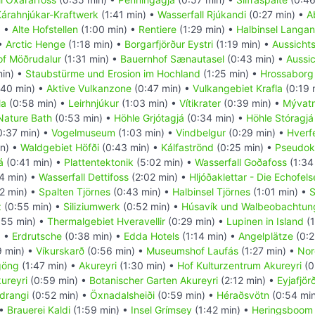
árahnjúkar-Kraftwerk
(1:41 min) •
Wasserfall Rjúkandi
(0:27 min) •
A
) •
Alte Hofstellen
(1:00 min) •
Rentiere
(1:29 min) •
Halbinsel Langa
 •
Arctic Henge
(1:18 min) •
Borgarfjörður Eystri
(1:19 min) •
Aussicht
f Möðrudalur
(1:31 min) •
Bauernhof Sænautasel
(0:43 min) •
Aussi
in) •
Staubstürme und Erosion im Hochland
(1:25 min) •
Hrossaborg
40 min) •
Aktive Vulkanzone
(0:47 min) •
Vulkangebiet Krafla
(0:19 
la
(0:58 min) •
Leirhnjúkur
(1:03 min) •
Vítikrater
(0:39 min) •
Mývatn
Nature Bath
(0:53 min) •
Höhle Grjótagjá
(0:34 min) •
Höhle Stóragjá
0:37 min) •
Vogelmuseum
(1:03 min) •
Vindbelgur
(0:29 min) •
Hverfe
in) •
Waldgebiet Höfði
(0:43 min) •
Kálfaströnd
(0:25 min) •
Pseudokr
á
(0:41 min) •
Plattentektonik
(5:02 min) •
Wasserfall Goðafoss
(1:34
4 min) •
Wasserfall Dettifoss
(2:02 min) •
Hljóðaklettar - Die Echofel
2 min) •
Spalten Tjörnes
(0:43 min) •
Halbinsel Tjörnes
(1:01 min) •
S
z
(0:55 min) •
Siliziumwerk
(0:52 min) •
Húsavík und Walbeobachtun
:55 min) •
Thermalgebiet Hveravellir
(0:29 min) •
Lupinen in Island
(1
) •
Erdrutsche
(0:38 min) •
Edda Hotels
(1:14 min) •
Angelplätze
(0:2
 min) •
Víkurskarð
(0:56 min) •
Museumshof Laufás
(1:27 min) •
Nor
rgöng
(1:47 min) •
Akureyri
(1:30 min) •
Hof Kulturzentrum Akureyri
(0
ureyri
(0:59 min) •
Botanischer Garten Akureyri
(2:12 min) •
Eyjafjör
drangi
(0:52 min) •
Öxnadalsheiði
(0:59 min) •
Héraðsvötn
(0:54 mi
 •
Brauerei Kaldi
(1:59 min) •
Insel Grímsey
(1:42 min) •
Heringsboom i