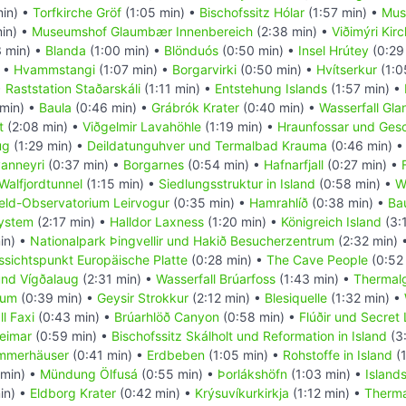
in) •
Torfkirche Gröf
(1:05 min) •
Bischofssitz Hólar
(1:57 min) •
Mus
in) •
Museumshof Glaumbær Innenbereich
(2:38 min) •
Viðimýri Kir
 min) •
Blanda
(1:00 min) •
Blönduós
(0:50 min) •
Insel Hrútey
(0:29
) •
Hvammstangi
(1:07 min) •
Borgarvirki
(0:50 min) •
Hvítserkur
(1:0
•
Raststation Staðarskáli
(1:11 min) •
Entstehung Islands
(1:57 min) •
 min) •
Baula
(0:46 min) •
Grábrók Krater
(0:40 min) •
Wasserfall Gla
t
(2:08 min) •
Viðgelmir Lavahöhle
(1:19 min) •
Hraunfossar und Gesc
ug
(1:29 min) •
Deildatunguhver und Termalbad Krauma
(0:46 min) 
anneyri
(0:37 min) •
Borgarnes
(0:54 min) •
Hafnarfjall
(0:27 min) •
Walfjordtunnel
(1:15 min) •
Siedlungsstruktur in Island
(0:58 min) •
W
eld-Observatorium Leirvogur
(0:35 min) •
Hamrahlíð
(0:38 min) •
Ba
ystem
(2:17 min) •
Halldor Laxness
(1:20 min) •
Königreich Island
(3:
in) •
Nationalpark Þingvellir und Hakið Besucherzentrum
(2:32 min) 
ssichtspunkt Europäische Platte
(0:28 min) •
The Cave People
(0:52
nd Vígðalaug
(2:31 min) •
Wasserfall Brúarfoss
(1:43 min) •
Thermal
rum
(0:39 min) •
Geysir Strokkur
(2:12 min) •
Blesiquelle
(1:32 min) •
l Faxi
(0:43 min) •
Brúarhlöð Canyon
(0:58 min) •
Flúðir und Secret
heimar
(0:59 min) •
Bischofssitz Skálholt und Reformation in Island
(3
mmerhäuser
(0:41 min) •
Erdbeben
(1:05 min) •
Rohstoffe in Island
(1
 min) •
Mündung Ölfusá
(0:55 min) •
Þorlákshöfn
(1:03 min) •
Island
in) •
Eldborg Krater
(0:42 min) •
Krýsuvíkurkirkja
(1:12 min) •
Therma