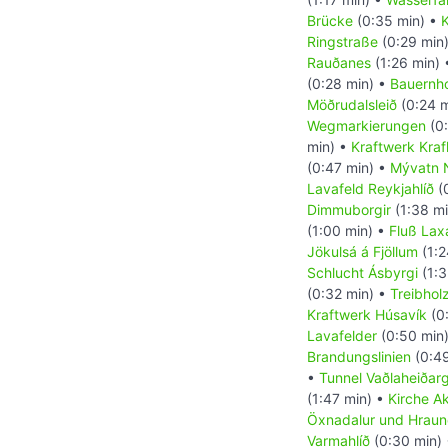
Brücke
(0:35 min) •
K
Ringstraße
(0:29 min
Rauðanes
(1:26 min)
(0:28 min) •
Bauernho
Möðrudalsleið
(0:24 m
Wegmarkierungen
(0:
min) •
Kraftwerk Kraf
(0:47 min) •
Mývatn 
Lavafeld Reykjahlíð
(
Dimmuborgir
(1:38 m
(1:00 min) •
Fluß Lax
Jökulsá á Fjöllum
(1:2
Schlucht Ásbyrgi
(1:3
(0:32 min) •
Treibhol
Kraftwerk Húsavík
(0
Lavafelder
(0:50 min
Brandungslinien
(0:49
•
Tunnel Vaðlaheiða
(1:47 min) •
Kirche Ak
Öxnadalur und Hraun
Varmahlíð
(0:30 min)