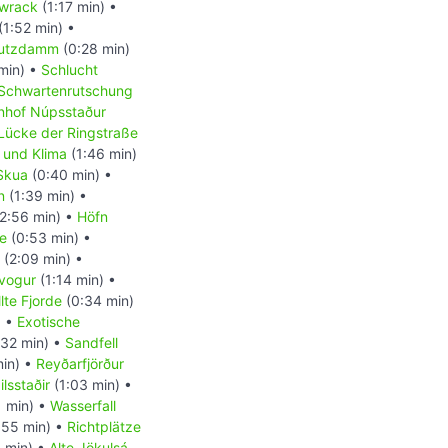
wrack
(1:17 min) •
(1:52 min) •
utzdamm
(0:28 min)
min) •
Schlucht
Schwartenrutschung
nhof Núpsstaður
Lücke der Ringstraße
 und Klima
(1:46 min)
Skua
(0:40 min) •
n
(1:39 min) •
2:56 min) •
Höfn
e
(0:53 min) •
(2:09 min) •
ivogur
(1:14 min) •
lte Fjorde
(0:34 min)
) •
Exotische
32 min) •
Sandfell
in) •
Reyðarfjörður
ilsstaðir
(1:03 min) •
 min) •
Wasserfall
:55 min) •
Richtplätze
 min) •
Alte Jökulsá-