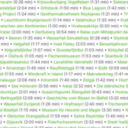
navatn
(0:28 min) •
Krýsuvíkurbjarg Vogelfelsen
(1:31 min) •
Selatan
dalsfjall
(2:04 min) •
Gríndavík
(1:50 min) •
Blue Lagoon
(1:42 min)
g Project
(1:24 min) •
Geothermalkraftwerk Reykjanes
(1:21 min) •
Th
) •
Leuchtturm Reykjanesviti
(1:14 min) •
Valahnúkur
(1:35 min) •
Kra
zwischen den Kontinenten
(1:00 min) •
Hvalsneskirkja
(0:50 min) •
Ha
Krater
(2:00 min) •
Gerðuberg
(0:54 min) •
Reise zum Mittelpunkt de
in) •
Beeren
(1:35 min) •
Wasserfall Selvallafoss
(0:38 min) •
Stykkis
 min) •
Helgafell
(1:17 min) •
Insel Flatey
(2:03 min) •
Berserkjahraun
) •
Kolgrafafjörður
(1:07 min) •
Grundarfjörður
(1:03 min) •
Kirkjufell
(0
in) •
Ólafsvík
(1:05 min) •
Fischereimuseum
(1:53 min) •
Skarðsvík S
Djúpalónssandur
(1:44 min) •
Lavahöhle Vatnshellir
(1:09 min) •
Malarr
n) •
Arnarstapi
(1:45 min) •
Rauðfeldsgjá
(1:16 min) •
Búðir
(0:59 min
ll
(1:55 min) •
Windkraft in Island
(1:17 min) •
Makrelenkrieg
(1:41 m
nalaugar
(2:08 min) •
Þórsmörk
(1:40 min) •
Eldgjá
(1:42 min) •
Hoch
min) •
See Þórisvatn
(0:56 min) •
Askja
(2:32 min) •
Die isländische 
duvirkjun
(2:01 min) •
Aussichtspunkt Áfangafell
(0:43 min) •
Hverave
•
Kerlingafjöll
(2:08 min) •
Geschichte vom Riesen im Bláfell
(3:20 min
 •
Wasserfall Dynjandi
(1:26 min) •
Hrafnseyri
(2:40 min) •
Fischerei
 Bolafjall
(1:15 min) •
Museum für Hexerei und Magie
(3:30 min) •
N
n) •
Gletscher Drangajökull
(1:59 min) •
Saline Reykhólar
(1:40 min) 
n) •
Djúpavík
(2:00 min) •
Polarfuchszentrum
(2:32 min) •
Stadt Ísafj
auðisandur Strand
(1:37 min) •
Wasserfall Aldeyjarfoss
(0:55 min) •
E