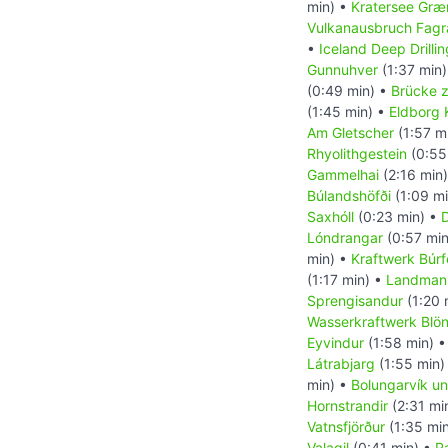
min) •
Kratersee Græ
Vulkanausbruch Fagra
•
Iceland Deep Drillin
Gunnuhver
(1:37 min
(0:49 min) •
Brücke 
(1:45 min) •
Eldborg 
Am Gletscher
(1:57 m
Rhyolithgestein
(0:55
Gammelhai
(2:16 min
Búlandshöfði
(1:09 m
Saxhóll
(0:23 min) •
Lóndrangar
(0:57 mi
min) •
Kraftwerk Búrfe
(1:17 min) •
Landman
Sprengisandur
(1:20 
Wasserkraftwerk Blön
Eyvindur
(1:58 min) 
Látrabjarg
(1:55 min)
min) •
Bolungarvík und
Hornstrandir
(2:31 mi
Vatnsfjörður
(1:35 mi
Valagil
(0:41 min) •
R