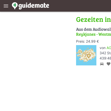
menu
Gezeiten in
Aus dem Audiowa
Reykjanes - West
Preis: 24.99 €
von
AO
342 St
439:48
directions_car
favorite