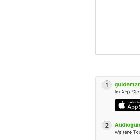
1
guidemate
Im App-Stor
2
Audioguid
Weitere To