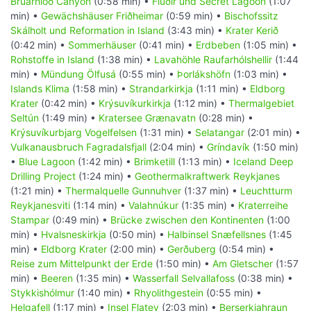
Brúarhlöð Canyon
(0:58 min) •
Flúðir und Secret Lagoon
(1:07
min) •
Gewächshäuser Friðheimar
(0:59 min) •
Bischofssitz
Skálholt und Reformation in Island
(3:43 min) •
Krater Kerið
(0:42 min) •
Sommerhäuser
(0:41 min) •
Erdbeben
(1:05 min) •
Rohstoffe in Island
(1:38 min) •
Lavahöhle Raufarhólshellir
(1:44
min) •
Mündung Ölfusá
(0:55 min) •
Þorlákshöfn
(1:03 min) •
Islands Klima
(1:58 min) •
Strandarkirkja
(1:11 min) •
Eldborg
Krater
(0:42 min) •
Krýsuvíkurkirkja
(1:12 min) •
Thermalgebiet
Seltún
(1:49 min) •
Kratersee Grænavatn
(0:28 min) •
Krýsuvíkurbjarg Vogelfelsen
(1:31 min) •
Selatangar
(2:01 min) •
Vulkanausbruch Fagradalsfjall
(2:04 min) •
Gríndavík
(1:50 min)
•
Blue Lagoon
(1:42 min) •
Brimketill
(1:13 min) •
Iceland Deep
Drilling Project
(1:24 min) •
Geothermalkraftwerk Reykjanes
(1:21 min) •
Thermalquelle Gunnuhver
(1:37 min) •
Leuchtturm
Reykjanesviti
(1:14 min) •
Valahnúkur
(1:35 min) •
Kraterreihe
Stampar
(0:49 min) •
Brücke zwischen den Kontinenten
(1:00
min) •
Hvalsneskirkja
(0:50 min) •
Halbinsel Snæfellsnes
(1:45
min) •
Eldborg Krater
(2:00 min) •
Gerðuberg
(0:54 min) •
Reise zum Mittelpunkt der Erde
(1:50 min) •
Am Gletscher
(1:57
min) •
Beeren
(1:35 min) •
Wasserfall Selvallafoss
(0:38 min) •
Stykkishólmur
(1:40 min) •
Rhyolithgestein
(0:55 min) •
Helgafell
(1:17 min) •
Insel Flatey
(2:03 min) •
Berserkjahraun