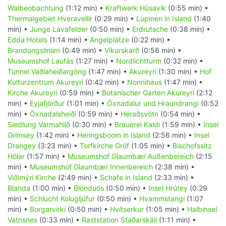
Walbeobachtung
(1:12 min) •
Kraftwerk Húsavík
(0:55 min) •
Thermalgebiet Hveravellir
(0:29 min) •
Lupinen in Island
(1:40
min) •
Junge Lavafelder
(0:50 min) •
Erdrutsche
(0:38 min) •
Edda Hotels
(1:14 min) •
Angelplätze
(0:22 min) •
Brandungslinien
(0:49 min) •
Víkurskarð
(0:56 min) •
Museumshof Laufás
(1:27 min) •
Nordlichtturm
(0:32 min) •
Tunnel Vaðlaheiðargöng
(1:47 min) •
Akureyri
(1:30 min) •
Hof
Kulturzentrum Akureyri
(0:42 min) •
Nonnihaus
(1:47 min) •
Kirche Akureyri
(0:59 min) •
Botanischer Garten Akureyri
(2:12
min) •
Eyjafjörður
(1:01 min) •
Öxnadalur und Hraundrangi
(0:52
min) •
Öxnadalsheiði
(0:59 min) •
Héraðsvötn
(0:54 min) •
Siedlung Varmahlíð
(0:30 min) •
Brauerei Kaldi
(1:59 min) •
Insel
Grímsey
(1:42 min) •
Heringsboom in Island
(2:56 min) •
Insel
Drangey
(3:23 min) •
Torfkirche Gröf
(1:05 min) •
Bischofssitz
Hólar
(1:57 min) •
Museumshof Glaumbær Außenbereich
(2:15
min) •
Museumshof Glaumbær Innenbereich
(2:38 min) •
Viðimýri Kirche
(2:49 min) •
Schafe in Island
(2:33 min) •
Blanda
(1:00 min) •
Blönduós
(0:50 min) •
Insel Hrútey
(0:29
min) •
Schlucht Kolugljúfur
(0:50 min) •
Hvammstangi
(1:07
min) •
Borgarvirki
(0:50 min) •
Hvítserkur
(1:05 min) •
Halbinsel
Vatnsnes
(0:33 min) •
Raststation Staðarskáli
(1:11 min) •