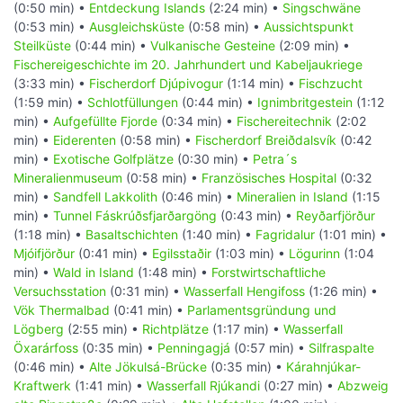
(0:50 min) •
Entdeckung Islands
(2:24 min) •
Singschwäne
(0:53 min) •
Ausgleichsküste
(0:58 min) •
Aussichtspunkt
Steilküste
(0:44 min) •
Vulkanische Gesteine
(2:09 min) •
Fischereigeschichte im 20. Jahrhundert und Kabeljaukriege
(3:33 min) •
Fischerdorf Djúpivogur
(1:14 min) •
Fischzucht
(1:59 min) •
Schlotfüllungen
(0:44 min) •
Ignimbritgestein
(1:12
min) •
Aufgefüllte Fjorde
(0:34 min) •
Fischereitechnik
(2:02
min) •
Eiderenten
(0:58 min) •
Fischerdorf Breiðdalsvík
(0:42
min) •
Exotische Golfplätze
(0:30 min) •
Petra´s
Mineralienmuseum
(0:58 min) •
Französisches Hospital
(0:32
min) •
Sandfell Lakkolith
(0:46 min) •
Mineralien in Island
(1:15
min) •
Tunnel Fáskrúðsfjarðargöng
(0:43 min) •
Reyðarfjörður
(1:18 min) •
Basaltschichten
(1:40 min) •
Fagridalur
(1:01 min) •
Mjóifjörður
(0:41 min) •
Egilsstaðir
(1:03 min) •
Lögurinn
(1:04
min) •
Wald in Island
(1:48 min) •
Forstwirtschaftliche
Versuchsstation
(0:31 min) •
Wasserfall Hengifoss
(1:26 min) •
Vök Thermalbad
(0:41 min) •
Parlamentsgründung und
Lögberg
(2:55 min) •
Richtplätze
(1:17 min) •
Wasserfall
Öxarárfoss
(0:35 min) •
Penningagjá
(0:57 min) •
Silfraspalte
(0:46 min) •
Alte Jökulsá-Brücke
(0:35 min) •
Kárahnjúkar-
Kraftwerk
(1:41 min) •
Wasserfall Rjúkandi
(0:27 min) •
Abzweig