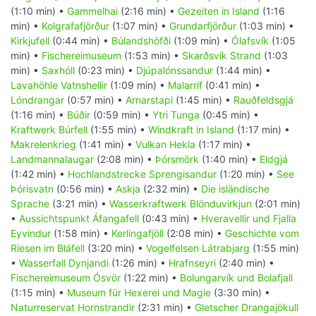
(1:10 min) •
Gammelhai
(2:16 min) •
Gezeiten in Island
(1:16
min) •
Kolgrafafjörður
(1:07 min) •
Grundarfjörður
(1:03 min) •
Kirkjufell
(0:44 min) •
Búlandshöfði
(1:09 min) •
Ólafsvík
(1:05
min) •
Fischereimuseum
(1:53 min) •
Skarðsvík Strand
(1:03
min) •
Saxhóll
(0:23 min) •
Djúpalónssandur
(1:44 min) •
Lavahöhle Vatnshellir
(1:09 min) •
Malarrif
(0:41 min) •
Lóndrangar
(0:57 min) •
Arnarstapi
(1:45 min) •
Rauðfeldsgjá
(1:16 min) •
Búðir
(0:59 min) •
Ytri Tunga
(0:45 min) •
Kraftwerk Búrfell
(1:55 min) •
Windkraft in Island
(1:17 min) •
Makrelenkrieg
(1:41 min) •
Vulkan Hekla
(1:17 min) •
Landmannalaugar
(2:08 min) •
Þórsmörk
(1:40 min) •
Eldgjá
(1:42 min) •
Hochlandstrecke Sprengisandur
(1:20 min) •
See
Þórisvatn
(0:56 min) •
Askja
(2:32 min) •
Die isländische
Sprache
(3:21 min) •
Wasserkraftwerk Blönduvirkjun
(2:01 min)
•
Aussichtspunkt Áfangafell
(0:43 min) •
Hveravellir und Fjalla
Eyvindur
(1:58 min) •
Kerlingafjöll
(2:08 min) •
Geschichte vom
Riesen im Bláfell
(3:20 min) •
Vogelfelsen Látrabjarg
(1:55 min)
•
Wasserfall Dynjandi
(1:26 min) •
Hrafnseyri
(2:40 min) •
Fischereimuseum Ósvör
(1:22 min) •
Bolungarvík und Bolafjall
(1:15 min) •
Museum für Hexerei und Magie
(3:30 min) •
Naturreservat Hornstrandir
(2:31 min) •
Gletscher Drangajökull