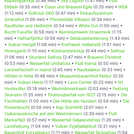
Kópavogskirkja
(0:46 min) •
Sky Lagoon
(1:41 min) •
Fluß
Elliðaár
(0:35 min) •
Össur und Brauerei Egils
(0:35 min) •
IKEA
(1:12 min) •
Golfclub GKG
(0:47 min) •
Einkaufszentrum
Smáralind
(1:00 min) •
Pferdeställe Víðdalur
(0:34 min) •
Rauðhólar und Heiðmörk
(0:54 min) •
White Out
(1:00 min) •
Bucht Faxafloi
(0:58 min) •
Aluminiumwerk Straumsvik
(1:15
min) •
Hafnarfjörður
(0:56 min) •
Gebäudebedienung
(1:43 min)
•
Vulkan Hengill
(1:08 min) •
Kraftwerk Hellisheiði
(1:51 min) •
Hveragerði
(1:10 min) •
Kotstrandarkirkja
(0:44 min) •
Selfoss
(1:06 min) •
Skyrland Selfoss
(2:47 min) •
Brauerei Ölvisholt
(0:53 min) •
Wasserfall Urriðafoss
•
Fluß Þjórsá
(0:50 min) •
Landwirtschaft in Island
(2:45 min) •
Rauðalækur
(0:33 min) •
Höhlen in Hella
(0:48 min) •
Museumsbauernhof Keldur
(0:35
min) •
Vulkan Hekla
(1:17 min) •
Lava Center
(0:23 min) •
N1
Hvolsvöllur
(0:18 min) •
Westmännerinseln
(2:03 min) •
Festung
Skansinn
(1:35 min) •
Piratenüberfall von 1627
(2:15 min) •
Die
Fischhöhlen
(1:00 min) •
Die Höhle der Hundert
(0:59 min) •
Die
Piratenbucht
(0:56 min) •
Kap Stórhöfði
(2:07 min) •
Vulkanausbrüche auf den Westmännern
(3:39 min) •
Fluß
Markarfljót
(0:57 min) •
Wasserfall Seljalandsfoss
(1:26 min) •
Landhebung
(1:04 min) •
Vulkan Eyjafjallajökull
(3:31 min) •
Bauernhof Þorvaldseyri
(1:11 min) •
Wasserfall Skógafoss
(1:04