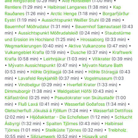
alte Ringstraße
(0:29 min) •
Alte Hofstellen
(1:00 min) •
Rentiere
(1:29 min) •
Halbinsel Langanes
(1:38 min) •
Kap
Rauðanes
(1:26 min) •
Arctic Henge
(1:18 min) •
Borgarfjörður
Eystri
(1:19 min) •
Aussichtspunkt Weißer Stuhl
(0:28 min) •
Bauernhof Möðrudalur
(1:31 min) •
Bauernhof Sænautasel
(0:43
min) •
Aussichtspunkt Möðrudalsleið
(0:24 min) •
Staubstürme
und Erosion im Hochland
(1:25 min) •
Hrossaborg
(0:33 min) •
Wegmarkierungen
(0:40 min) •
Aktive Vulkanzone
(0:47 min) •
Vulkangebiet Krafla
(0:19 min) •
Dusche
(0:37 min) •
Kraftwerk
Krafla
(0:58 min) •
Leirhnjúkur
(1:03 min) •
Vítikrater
(0:39 min)
•
Mývatn Aussichtspunkt
(0:47 min) •
Mývatn Nature Bath
(0:53 min) •
Höhle Grjótagjá
(0:34 min) •
Höhle Stóragjá
(0:43
min) •
Lavafeld Reykjahlíð
(0:37 min) •
Vogelmuseum
(1:03
min) •
Vindbelgur
(0:29 min) •
Hverfell Krater
(1:33 min) •
Dimmuborgir
(1:38 min) •
Waldgebiet Höfði
(0:43 min) •
Kálfaströnd
(0:25 min) •
Pseudokrater von Skútustaðir
(1:00
min) •
Fluß Laxá
(0:41 min) •
Wasserfall Goðafoss
(1:34 min) •
Gletscherfluß Jökulsá á Fjöllum
(1:24 min) •
Wasserfall Dettifoss
(2:02 min) •
Hljóðaklettar - Die Echofelsen
(1:12 min) •
Schlucht
Ásbyrgi
(1:32 min) •
Spalten Tjörnes
(0:43 min) •
Halbinsel
Tjörnes
(1:01 min) •
Steilküste Tjörnes
(0:32 min) •
Treibholz
(0:55 min) •
Siliziumwerk
(0:52 min) •
Húsavík und