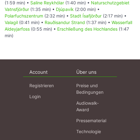
(1:59 min) •
Saline Reykhólar
(1:40 min) •
Naturschutzgebiet
Vatnsfjörður
(1:35 min) •
Djúpavík
(2:00 min) •
Polarfuchszentrum
(2:32 min) •
Stadt Ísafjörður
(2:17 min) •
Valagil
(0:41 min) •
Rauðisandur Strand
(1:37 min) •
Wasserfall
Aldeyjarfoss
(0:55 min) •
Erschließung des Hochlandes
(1:47
min)
Account
Über uns
Registrieren
Preise und
Bedingungen
Login
Audiowalk-
Award
Pressematerial
Technologie