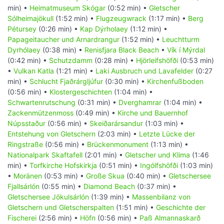
min) •
Heimatmuseum Skógar
(0:52 min) •
Gletscher
Sólheimajökull
(1:52 min) •
Flugzeugwrack
(1:17 min) •
Berg
Pétursey
(0:26 min) •
Kap Dýrholaey
(1:12 min) •
Papageitaucher und Arnardrangur
(1:52 min) •
Leuchtturm
Dyrhólaey
(0:38 min) •
Renisfjara Black Beach
•
Vík í Mýrdal
(0:42 min) •
Schutzdamm
(0:28 min) •
Hjörleifshöfði
(0:53 min)
•
Vulkan Katla
(1:21 min) •
Laki Ausbruch und Lavafelder
(0:27
min) •
Schlucht Fjaðrárgljúfur
(0:30 min) •
Kirchenfußboden
(0:56 min) •
Klostergeschichten
(1:04 min) •
Schwartenrutschung
(0:31 min) •
Dverghamrar
(1:04 min) •
Zackenmützenmoss
(0:49 min) •
Kirche und Bauernhof
Núpsstaður
(0:56 min) •
Skeiðarársandur
(1:03 min) •
Entstehung von Gletschern
(2:03 min) •
Letzte Lücke der
Ringstraße
(0:56 min) •
Brückenmonument
(1:13 min) •
Nationalpark Skaftafell
(2:01 min) •
Gletscher und Klima
(1:46
min) •
Torfkirche Hofskirkja
(0:51 min) •
Ingólfshöfði
(1:03 min)
•
Moränen
(0:53 min) •
Große Skua
(0:40 min) •
Gletschersee
Fjallsárlón
(0:55 min) •
Diamond Beach
(0:37 min) •
Gletschersee Jökulsárlón
(1:39 min) •
Massenbilanz von
Gletschern und Gletscherspalten
(1:51 min) •
Geschichte der
Fischerei
(2:56 min) •
Höfn
(0:56 min) •
Paß Almannaskarð