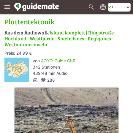
search
language
menu
Plattentektonik
Aus dem Audiowalk
Island komplett | Ringstraße -
Hochland - Westfjorde - Snæfellsnes - Reykjanes -
Westmännerinseln
Preis: 24.99 €
von
AOYO-Guide GbR
342 Stationen
439:48 min Audio
directions_car
favorite
288