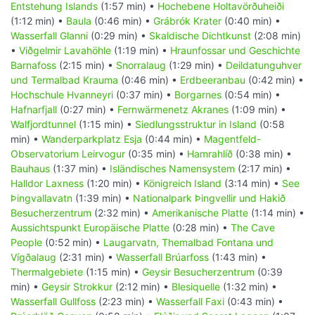
Entstehung Islands
(1:57 min) •
Hochebene Holtavörðuheiði
(1:12 min) •
Baula
(0:46 min) •
Grábrók Krater
(0:40 min) •
Wasserfall Glanni
(0:29 min) •
Skaldische Dichtkunst
(2:08 min)
•
Viðgelmir Lavahöhle
(1:19 min) •
Hraunfossar und Geschichte
Barnafoss
(2:15 min) •
Snorralaug
(1:29 min) •
Deildatunguhver
und Termalbad Krauma
(0:46 min) •
Erdbeeranbau
(0:42 min) •
Hochschule Hvanneyri
(0:37 min) •
Borgarnes
(0:54 min) •
Hafnarfjall
(0:27 min) •
Fernwärmenetz Akranes
(1:09 min) •
Walfjordtunnel
(1:15 min) •
Siedlungsstruktur in Island
(0:58
min) •
Wanderparkplatz Esja
(0:44 min) •
Magentfeld-
Observatorium Leirvogur
(0:35 min) •
Hamrahlíð
(0:38 min) •
Bauhaus
(1:37 min) •
Isländisches Namensystem
(2:17 min) •
Halldor Laxness
(1:20 min) •
Königreich Island
(3:14 min) •
See
Þingvallavatn
(1:39 min) •
Nationalpark Þingvellir und Hakið
Besucherzentrum
(2:32 min) •
Amerikanische Platte
(1:14 min) •
Aussichtspunkt Europäische Platte
(0:28 min) •
The Cave
People
(0:52 min) •
Laugarvatn, Themalbad Fontana und
Vígðalaug
(2:31 min) •
Wasserfall Brúarfoss
(1:43 min) •
Thermalgebiete
(1:15 min) •
Geysir Besucherzentrum
(0:39
min) •
Geysir Strokkur
(2:12 min) •
Blesiquelle
(1:32 min) •
Wasserfall Gullfoss
(2:23 min) •
Wasserfall Faxi
(0:43 min) •