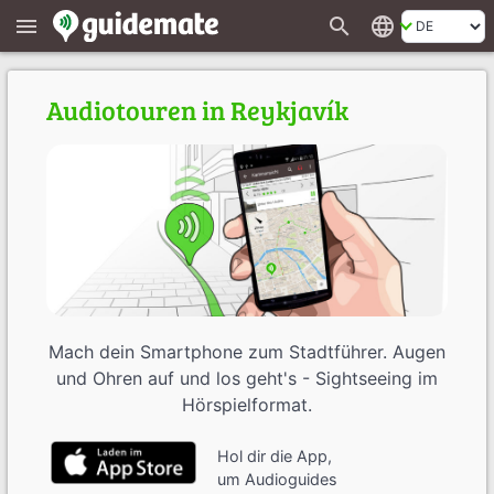
search
language
menu
Audiotouren in Reykjavík
Mach dein Smartphone zum Stadtführer. Augen
und Ohren auf und los geht's - Sightseeing im
Hörspielformat.
Hol dir die App,
um Audioguides