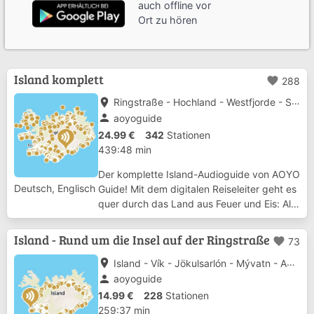
auch offline vor
Ort zu hören
Island komplett
favorite
288
place
Ringstraße - Hochland - Westfjorde - Snæfellsnes - Reykjanes - Westmännerinseln
person
aoyoguide
24.99 €
342
Stationen
439:48 min
Der komplette Island-Audioguide von AOYO
Deutsch, Englisch
Guide! Mit dem digitalen Reiseleiter geht es
quer durch das Land aus Feuer und Eis: Alle
Landesteile sind in diesem Guide mit dabei!
Die Ringstraße: Die klassische Art, Island zu
Island - Rund um die Insel auf der Ringstraße
favorite
73
bereisen - mit den Highligh...
place
Island - Vík - Jökulsarlón - Mývatn - Akureyri - Gullfoss - Geysir
person
aoyoguide
14.99 €
228
Stationen
259:37 min