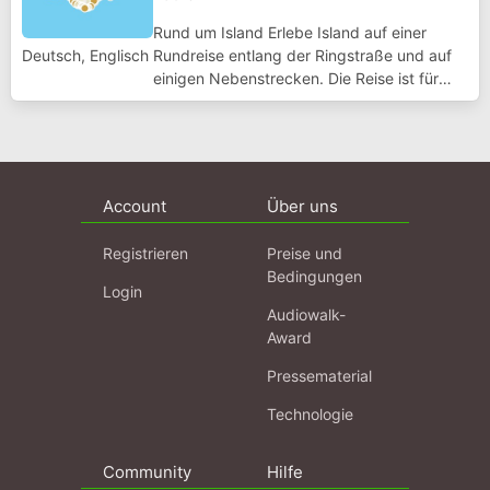
Rund um Island Erlebe Island auf einer
Deutsch, Englisch
Rundreise entlang der Ringstraße und auf
einigen Nebenstrecken. Die Reise ist für
eine Dauer von etwa 6 bis 10 Tagen
ausgelegt. Südküste Entlang der Südküste
geht es am Anfang der Rundreise vorbei am
berühmte...
Account
Über uns
Registrieren
Preise und
Bedingungen
Login
Audiowalk-
Award
Pressematerial
Technologie
Community
Hilfe