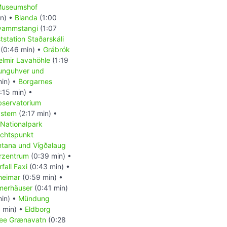
useumshof
n) •
Blanda
(1:00
vammstangi
(1:07
tstation Staðarskáli
(0:46 min) •
Grábrók
elmir Lavahöhle
(1:19
tunguhver und
in) •
Borgarnes
:15 min) •
servatorium
ystem
(2:17 min) •
Nationalpark
ichtspunkt
tana und Vígðalaug
rzentrum
(0:39 min) •
fall Faxi
(0:43 min) •
heimar
(0:59 min) •
erhäuser
(0:41 min)
min) •
Mündung
1 min) •
Eldborg
see Grænavatn
(0:28