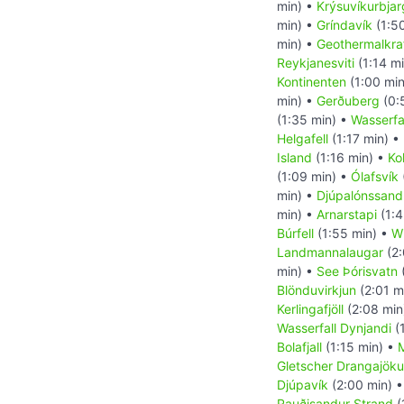
min) •
Krýsuvíkurbjar
min) •
Gríndavík
(1:5
min) •
Geothermalkra
Reykjanesviti
(1:14 m
Kontinenten
(1:00 mi
min) •
Gerðuberg
(0:
(1:35 min) •
Wasserfal
Helgafell
(1:17 min) •
Island
(1:16 min) •
Ko
(1:09 min) •
Ólafsvík
min) •
Djúpalónssand
min) •
Arnarstapi
(1:4
Búrfell
(1:55 min) •
Wi
Landmannalaugar
(2:
min) •
See Þórisvatn
Blönduvirkjun
(2:01 m
Kerlingafjöll
(2:08 min
Wasserfall Dynjandi
(
Bolafjall
(1:15 min) •
Gletscher Drangajökul
Djúpavík
(2:00 min) 
Rauðisandur Strand
(