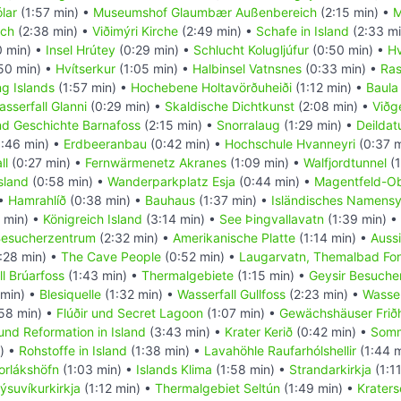
lar
(1:57 min) •
Museumshof Glaumbær Außenbereich
(2:15 min) •
M
ich
(2:38 min) •
Viðimýri Kirche
(2:49 min) •
Schafe in Island
(2:33 mi
 min) •
Insel Hrútey
(0:29 min) •
Schlucht Kolugljúfur
(0:50 min) •
H
50 min) •
Hvítserkur
(1:05 min) •
Halbinsel Vatnsnes
(0:33 min) •
Ras
g Islands
(1:57 min) •
Hochebene Holtavörðuheiði
(1:12 min) •
Baula
sserfall Glanni
(0:29 min) •
Skaldische Dichtkunst
(2:08 min) •
Viðg
nd Geschichte Barnafoss
(2:15 min) •
Snorralaug
(1:29 min) •
Deilda
:46 min) •
Erdbeeranbau
(0:42 min) •
Hochschule Hvanneyri
(0:37 m
ll
(0:27 min) •
Fernwärmenetz Akranes
(1:09 min) •
Walfjordtunnel
(1
sland
(0:58 min) •
Wanderparkplatz Esja
(0:44 min) •
Magentfeld-Ob
 •
Hamrahlíð
(0:38 min) •
Bauhaus
(1:37 min) •
Isländisches Namens
 min) •
Königreich Island
(3:14 min) •
See Þingvallavatn
(1:39 min) •
 Besucherzentrum
(2:32 min) •
Amerikanische Platte
(1:14 min) •
Auss
:28 min) •
The Cave People
(0:52 min) •
Laugarvatn, Themalbad Fon
l Brúarfoss
(1:43 min) •
Thermalgebiete
(1:15 min) •
Geysir Besuche
 min) •
Blesiquelle
(1:32 min) •
Wasserfall Gullfoss
(2:23 min) •
Wasser
58 min) •
Flúðir und Secret Lagoon
(1:07 min) •
Gewächshäuser Frið
 und Reformation in Island
(3:43 min) •
Krater Kerið
(0:42 min) •
Somm
) •
Rohstoffe in Island
(1:38 min) •
Lavahöhle Raufarhólshellir
(1:44 
orlákshöfn
(1:03 min) •
Islands Klima
(1:58 min) •
Strandarkirkja
(1:1
ýsuvíkurkirkja
(1:12 min) •
Thermalgebiet Seltún
(1:49 min) •
Krater