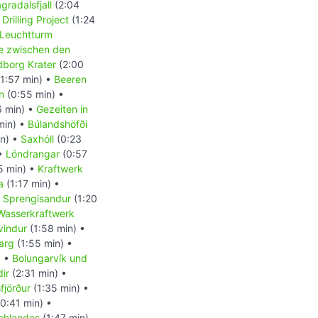
radalsfjall
(2:04
Drilling Project
(1:24
Leuchtturm
e zwischen den
dborg Krater
(2:00
1:57 min) •
Beeren
n
(0:55 min) •
6 min) •
Gezeiten in
min) •
Búlandshöfði
in) •
Saxhóll
(0:23
 •
Lóndrangar
(0:57
5 min) •
Kraftwerk
a
(1:17 min) •
 Sprengisandur
(1:20
Wasserkraftwerk
yvindur
(1:58 min) •
arg
(1:55 min) •
) •
Bolungarvík und
ir
(2:31 min) •
fjörður
(1:35 min) •
0:41 min) •
chlandes
(1:47 min)