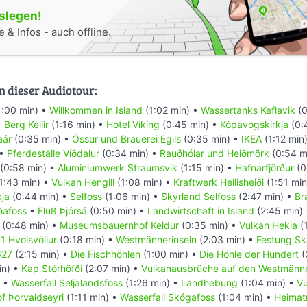
oslegen!
 & Infos - auch offline.
n dieser Audiotour:
1:00 min) •
Willkommen in Island
(1:02 min) •
Wassertanks Keflavik
(0
•
Berg Keilir
(1:16 min) •
Hótel Víking
(0:45 min) •
Kópavogskirkja
(0:
aár
(0:35 min) •
Össur und Brauerei Egils
(0:35 min) •
IKEA
(1:12 min
 •
Pferdeställe Víðdalur
(0:34 min) •
Rauðhólar und Heiðmörk
(0:54 m
(0:58 min) •
Aluminiumwerk Straumsvik
(1:15 min) •
Hafnarfjörður
(0
1:43 min) •
Vulkan Hengill
(1:08 min) •
Kraftwerk Hellisheiði
(1:51 min
kja
(0:44 min) •
Selfoss
(1:06 min) •
Skyrland Selfoss
(2:47 min) •
Br
iðafoss
•
Fluß Þjórsá
(0:50 min) •
Landwirtschaft in Island
(2:45 min)
(0:48 min) •
Museumsbauernhof Keldur
(0:35 min) •
Vulkan Hekla
(1
1 Hvolsvöllur
(0:18 min) •
Westmännerinseln
(2:03 min) •
Festung Sk
627
(2:15 min) •
Die Fischhöhlen
(1:00 min) •
Die Höhle der Hundert
(
in) •
Kap Stórhöfði
(2:07 min) •
Vulkanausbrüche auf den Westmänn
) •
Wasserfall Seljalandsfoss
(1:26 min) •
Landhebung
(1:04 min) •
Vu
f Þorvaldseyri
(1:11 min) •
Wasserfall Skógafoss
(1:04 min) •
Heimat