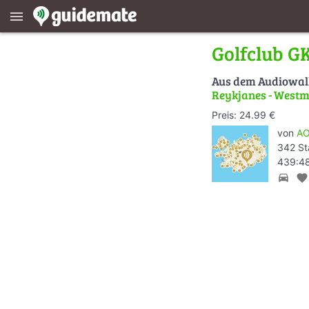
menu
Golfclub G
Aus dem Audiowa
Reykjanes - West
Preis: 24.99 €
von
AO
342 St
439:48
directions_car
favorite