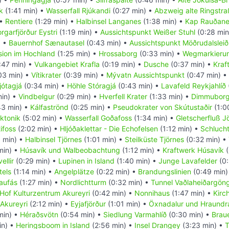
k
(1:41 min) •
Wasserfall Rjúkandi
(0:27 min) •
Abzweig alte Ringstr
 •
Rentiere
(1:29 min) •
Halbinsel Langanes
(1:38 min) •
Kap Rauðan
rgarfjörður Eystri
(1:19 min) •
Aussichtspunkt Weißer Stuhl
(0:28 min
) •
Bauernhof Sænautasel
(0:43 min) •
Aussichtspunkt Möðrudalsleið
sion im Hochland
(1:25 min) •
Hrossaborg
(0:33 min) •
Wegmarkieru
:47 min) •
Vulkangebiet Krafla
(0:19 min) •
Dusche
(0:37 min) •
Kraf
03 min) •
Vítikrater
(0:39 min) •
Mývatn Aussichtspunkt
(0:47 min) •
jótagjá
(0:34 min) •
Höhle Stóragjá
(0:43 min) •
Lavafeld Reykjahlíð
min) •
Vindbelgur
(0:29 min) •
Hverfell Krater
(1:33 min) •
Dimmuborg
43 min) •
Kálfaströnd
(0:25 min) •
Pseudokrater von Skútustaðir
(1:0
ektonik
(5:02 min) •
Wasserfall Goðafoss
(1:34 min) •
Gletscherfluß J
ifoss
(2:02 min) •
Hljóðaklettar - Die Echofelsen
(1:12 min) •
Schlucht
 min) •
Halbinsel Tjörnes
(1:01 min) •
Steilküste Tjörnes
(0:32 min) •
min) •
Húsavík und Walbeobachtung
(1:12 min) •
Kraftwerk Húsavík
(
ellir
(0:29 min) •
Lupinen in Island
(1:40 min) •
Junge Lavafelder
(0:
tels
(1:14 min) •
Angelplätze
(0:22 min) •
Brandungslinien
(0:49 min)
aufás
(1:27 min) •
Nordlichtturm
(0:32 min) •
Tunnel Vaðlaheiðargön
Hof Kulturzentrum Akureyri
(0:42 min) •
Nonnihaus
(1:47 min) •
Kirc
Akureyri
(2:12 min) •
Eyjafjörður
(1:01 min) •
Öxnadalur und Hraundr
min) •
Héraðsvötn
(0:54 min) •
Siedlung Varmahlíð
(0:30 min) •
Braue
in) •
Heringsboom in Island
(2:56 min) •
Insel Drangey
(3:23 min) •
T