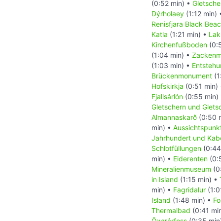
(0:52 min) •
Gletsche
Dýrholaey
(1:12 min)
Renisfjara Black Bea
Katla
(1:21 min) •
Lak
Kirchenfußboden
(0:
(1:04 min) •
Zackenm
(1:03 min) •
Entstehu
Brückenmonument
(1
Hofskirkja
(0:51 min)
Fjallsárlón
(0:55 min)
Gletschern und Glets
Almannaskarð
(0:50 
min) •
Aussichtspunkt
Jahrhundert und Kabe
Schlotfüllungen
(0:44
min) •
Eiderenten
(0:
Mineralienmuseum
(0
in Island
(1:15 min) •
min) •
Fagridalur
(1:0
Island
(1:48 min) •
Fo
Thermalbad
(0:41 mi
Öxarárfoss
(0:35 min