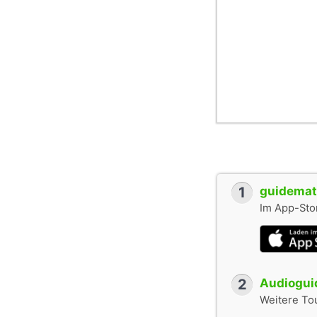
1
guidemate
Im App-Stor
2
Audioguid
Weitere To