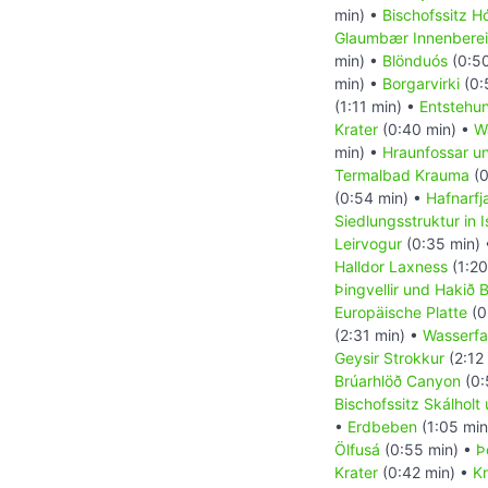
min) •
Bischofssitz Hó
Glaumbær Innenbere
min) •
Blönduós
(0:50
min) •
Borgarvirki
(0:
(1:11 min) •
Entstehun
Krater
(0:40 min) •
Wa
min) •
Hraunfossar u
Termalbad Krauma
(0
(0:54 min) •
Hafnarfja
Siedlungsstruktur in I
Leirvogur
(0:35 min)
Halldor Laxness
(1:20
Þingvellir und Hakið
Europäische Platte
(0
(2:31 min) •
Wasserfal
Geysir Strokkur
(2:12
Brúarhlöð Canyon
(0:
Bischofssitz Skálholt
•
Erdbeben
(1:05 min
Ölfusá
(0:55 min) •
Þ
Krater
(0:42 min) •
Kr