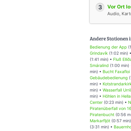
3
Vor Ort l
Audio, Karte
Andere Stationen i
Bedienung der App
(
Grindavík
(1:02 min) 
(1:41 min) •
Fluß Ellið
Smáralind
(1:00 min)
min) •
Bucht Faxafloi
Gebäudebedienung
(
min) •
Kotstrandarkir
min) •
Wasserfall Urr
min) •
Höhlen in Hella
Center
(0:23 min) •
N
Piratenüberfall von 1
Piratenbucht
(0:56 m
Markarfljót
(0:57 min
(3:31 min) •
Bauernho