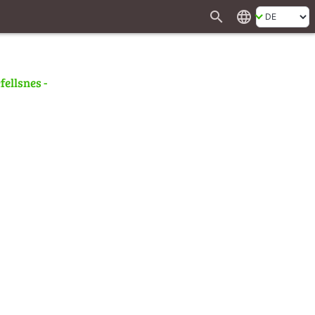
search
language
fellsnes -