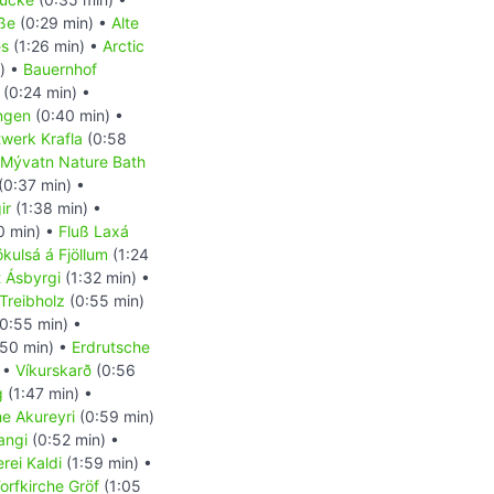
aße
(0:29 min) •
Alte
es
(1:26 min) •
Arctic
) •
Bauernhof
(0:24 min) •
ngen
(0:40 min) •
twerk Krafla
(0:58
Mývatn Nature Bath
(0:37 min) •
ir
(1:38 min) •
0 min) •
Fluß Laxá
ökulsá á Fjöllum
(1:24
 Ásbyrgi
(1:32 min) •
Treibholz
(0:55 min)
0:55 min) •
50 min) •
Erdrutsche
 •
Víkurskarð
(0:56
g
(1:47 min) •
he Akureyri
(0:59 min)
angi
(0:52 min) •
rei Kaldi
(1:59 min) •
orfkirche Gröf
(1:05