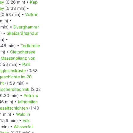
ey
(0:26 min) •
Kap
ey
(0:38 min) •
(0:53 min) •
Vulkan
min) •
 min) •
Dverghamrar
) •
Skeiðarársandur
n) •
:46 min) •
Torfkirche
in) •
Gletschersee
•
Massenbilanz von
0:56 min) •
Paß
sgleichsküste
(0:58
geschichte im 20.
ht
(1:59 min) •
ischereitechnik
(2:02
0:30 min) •
Petra´s
46 min) •
Mineralien
asaltschichten
(1:40
4 min) •
Wald in
1:26 min) •
Vök
 min) •
Wasserfall
rücke
(0:35 min) •