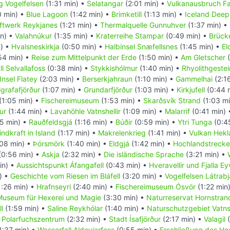
g Vogelfelsen
(1:31 min) •
Selatangar
(2:01 min) •
Vulkanausbruch Fag
0 min) •
Blue Lagoon
(1:42 min) •
Brimketill
(1:13 min) •
Iceland Deep 
ftwerk Reykjanes
(1:21 min) •
Thermalquelle Gunnuhver
(1:37 min) •
in) •
Valahnúkur
(1:35 min) •
Kraterreihe Stampar
(0:49 min) •
Brück
n) •
Hvalsneskirkja
(0:50 min) •
Halbinsel Snæfellsnes
(1:45 min) •
El
54 min) •
Reise zum Mittelpunkt der Erde
(1:50 min) •
Am Gletscher
(
l Selvallafoss
(0:38 min) •
Stykkishólmur
(1:40 min) •
Rhyolithgestei
Insel Flatey
(2:03 min) •
Berserkjahraun
(1:10 min) •
Gammelhai
(2:1
lgrafafjörður
(1:07 min) •
Grundarfjörður
(1:03 min) •
Kirkjufell
(0:44 
(1:05 min) •
Fischereimuseum
(1:53 min) •
Skarðsvík Strand
(1:03 m
ur
(1:44 min) •
Lavahöhle Vatnshellir
(1:09 min) •
Malarrif
(0:41 min)
5 min) •
Rauðfeldsgjá
(1:16 min) •
Búðir
(0:59 min) •
Ytri Tunga
(0:4
ndkraft in Island
(1:17 min) •
Makrelenkrieg
(1:41 min) •
Vulkan Hekl
08 min) •
Þórsmörk
(1:40 min) •
Eldgjá
(1:42 min) •
Hochlandstrecke
(0:56 min) •
Askja
(2:32 min) •
Die isländische Sprache
(3:21 min) •
in) •
Aussichtspunkt Áfangafell
(0:43 min) •
Hveravellir und Fjalla E
) •
Geschichte vom Riesen im Bláfell
(3:20 min) •
Vogelfelsen Látrabj
1:26 min) •
Hrafnseyri
(2:40 min) •
Fischereimuseum Ósvör
(1:22 min
Museum für Hexerei und Magie
(3:30 min) •
Naturreservat Hornstrand
l
(1:59 min) •
Saline Reykhólar
(1:40 min) •
Naturschutzgebiet Vatns
•
Polarfuchszentrum
(2:32 min) •
Stadt Ísafjörður
(2:17 min) •
Valagil
(
1:37 min) •
Wasserfall Aldeyjarfoss
(0:55 min) •
Erschließung des Ho