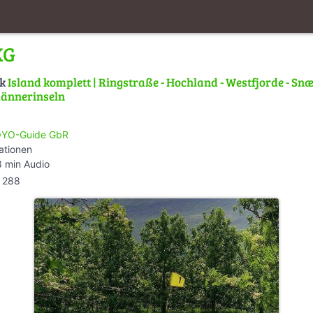
KG
lk
Island komplett | Ringstraße - Hochland - Westfjorde - Snæ
männerinseln
YO-Guide GbR
ationen
 min Audio
288