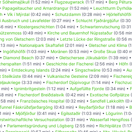
r Sólheimajökull
(1:52 min) •
Flugzeugwrack
(1:17 min) •
Berg Péturs
 •
Papageitaucher und Arnardrangur
(1:52 min) •
Leuchtturm Dyrhóla
ch
•
Vík í Mýrdal
(0:42 min) •
Schutzdamm
(0:28 min) •
Hjörleifshöfði
i Ausbruch und Lavafelder
(0:27 min) •
Schlucht Fjaðrárgljúfur
(0:30 
56 min) •
Klostergeschichten
(1:04 min) •
Schwartenrutschung
(0:31
ützenmoss
(0:49 min) •
Kirche und Bauernhof Núpsstaður
(0:56 min
ng von Gletschern
(2:03 min) •
Letzte Lücke der Ringstraße
(0:56 mi
:13 min) •
Nationalpark Skaftafell
(2:01 min) •
Gletscher und Klima
(1
 •
Ingólfshöfði
(1:03 min) •
Moränen
(0:53 min) •
Große Skua
(0:40 m
 •
Diamond Beach
(0:37 min) •
Gletschersee Jökulsárlón
(1:39 min) 
cherspalten
(1:51 min) •
Geschichte der Fischerei
(2:56 min) •
Höfn
(
min) •
Entdeckung Islands
(2:24 min) •
Singschwäne
(0:53 min) •
Au
 Steilküste
(0:44 min) •
Vulkanische Gesteine
(2:09 min) •
Fischerei
ljaukriege
(3:33 min) •
Fischerdorf Djúpivogur
(1:14 min) •
Fischzuc
 min) •
Ignimbritgestein
(1:12 min) •
Aufgefüllte Fjorde
(0:34 min) •
F
58 min) •
Fischerdorf Breiðdalsvík
(0:42 min) •
Exotische Golfplätze
(
:58 min) •
Französisches Hospital
(0:32 min) •
Sandfell Lakkolith
(0:
Tunnel Fáskrúðsfjarðargöng
(0:43 min) •
Reyðarfjörður
(1:18 min) •
B
1 min) •
Mjóifjörður
(0:41 min) •
Egilsstaðir
(1:03 min) •
Lögurinn
(1:0
rstwirtschaftliche Versuchsstation
(0:31 min) •
Wasserfall Hengifoss
(
n) •
Parlamentsgründung und Lögberg
(2:55 min) •
Richtplätze
(1:17
) •
Penningagjá
(0:57 min) •
Silfraspalte
(0:46 min) •
Alte Jökulsá-B