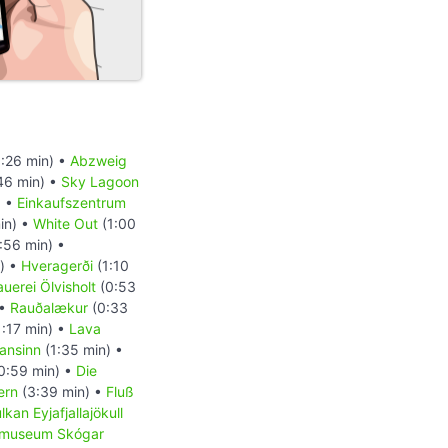
:26 min) •
Abzweig
46 min) •
Sky Lagoon
) •
Einkaufszentrum
in) •
White Out
(1:00
:56 min) •
) •
Hveragerði
(1:10
auerei Ölvisholt
(0:53
 •
Rauðalækur
(0:33
:17 min) •
Lava
ansinn
(1:35 min) •
0:59 min) •
Die
ern
(3:39 min) •
Fluß
lkan Eyjafjallajökull
museum Skógar