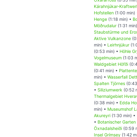
Kárahnjúkar-Kraftwer
Hofstellen
(1:00 min)
Henge
(1:18 min) •
Bo
Möðrudalur
(1:31 min
Staubstürme und Ero
Aktive Vulkanzone
(0
min) •
Leirhnjúkur
(1:
(0:53 min) •
Höhle Gr
Vogelmuseum
(1:03 
Waldgebiet Höfði
(0:
(0:41 min) •
Plattent
min) •
Wasserfall Dett
Spalten Tjörnes
(0:43
•
Siliziumwerk
(0:52 
Thermalgebiet Hverav
(0:38 min) •
Edda Ho
min) •
Museumshof L
Akureyri
(1:30 min) •
•
Botanischer Garten 
Öxnadalsheiði
(0:59 
Insel Grímsey
(1:42 m