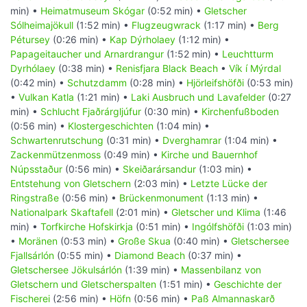
min) •
Heimatmuseum Skógar
(0:52 min) •
Gletscher
Sólheimajökull
(1:52 min) •
Flugzeugwrack
(1:17 min) •
Berg
Pétursey
(0:26 min) •
Kap Dýrholaey
(1:12 min) •
Papageitaucher und Arnardrangur
(1:52 min) •
Leuchtturm
Dyrhólaey
(0:38 min) •
Renisfjara Black Beach
•
Vík í Mýrdal
(0:42 min) •
Schutzdamm
(0:28 min) •
Hjörleifshöfði
(0:53 min)
•
Vulkan Katla
(1:21 min) •
Laki Ausbruch und Lavafelder
(0:27
min) •
Schlucht Fjaðrárgljúfur
(0:30 min) •
Kirchenfußboden
(0:56 min) •
Klostergeschichten
(1:04 min) •
Schwartenrutschung
(0:31 min) •
Dverghamrar
(1:04 min) •
Zackenmützenmoss
(0:49 min) •
Kirche und Bauernhof
Núpsstaður
(0:56 min) •
Skeiðarársandur
(1:03 min) •
Entstehung von Gletschern
(2:03 min) •
Letzte Lücke der
Ringstraße
(0:56 min) •
Brückenmonument
(1:13 min) •
Nationalpark Skaftafell
(2:01 min) •
Gletscher und Klima
(1:46
min) •
Torfkirche Hofskirkja
(0:51 min) •
Ingólfshöfði
(1:03 min)
•
Moränen
(0:53 min) •
Große Skua
(0:40 min) •
Gletschersee
Fjallsárlón
(0:55 min) •
Diamond Beach
(0:37 min) •
Gletschersee Jökulsárlón
(1:39 min) •
Massenbilanz von
Gletschern und Gletscherspalten
(1:51 min) •
Geschichte der
Fischerei
(2:56 min) •
Höfn
(0:56 min) •
Paß Almannaskarð