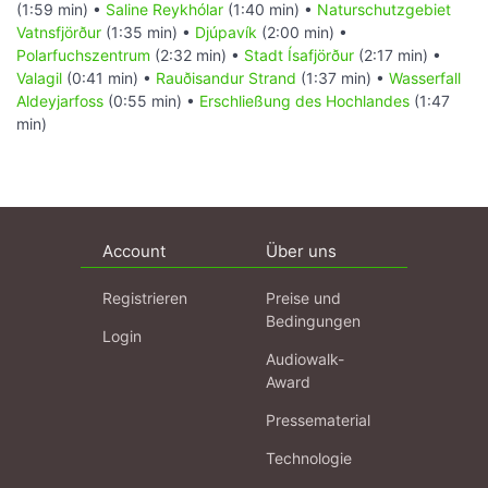
(1:59 min) •
Saline Reykhólar
(1:40 min) •
Naturschutzgebiet
Vatnsfjörður
(1:35 min) •
Djúpavík
(2:00 min) •
Polarfuchszentrum
(2:32 min) •
Stadt Ísafjörður
(2:17 min) •
Valagil
(0:41 min) •
Rauðisandur Strand
(1:37 min) •
Wasserfall
Aldeyjarfoss
(0:55 min) •
Erschließung des Hochlandes
(1:47
min)
Account
Über uns
Registrieren
Preise und
Bedingungen
Login
Audiowalk-
Award
Pressematerial
Technologie