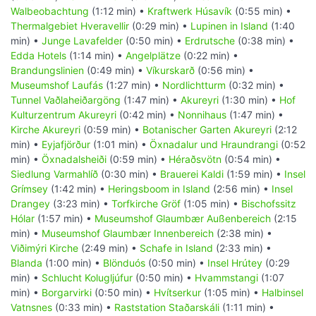
Walbeobachtung
(1:12 min) •
Kraftwerk Húsavík
(0:55 min) •
Thermalgebiet Hveravellir
(0:29 min) •
Lupinen in Island
(1:40
min) •
Junge Lavafelder
(0:50 min) •
Erdrutsche
(0:38 min) •
Edda Hotels
(1:14 min) •
Angelplätze
(0:22 min) •
Brandungslinien
(0:49 min) •
Víkurskarð
(0:56 min) •
Museumshof Laufás
(1:27 min) •
Nordlichtturm
(0:32 min) •
Tunnel Vaðlaheiðargöng
(1:47 min) •
Akureyri
(1:30 min) •
Hof
Kulturzentrum Akureyri
(0:42 min) •
Nonnihaus
(1:47 min) •
Kirche Akureyri
(0:59 min) •
Botanischer Garten Akureyri
(2:12
min) •
Eyjafjörður
(1:01 min) •
Öxnadalur und Hraundrangi
(0:52
min) •
Öxnadalsheiði
(0:59 min) •
Héraðsvötn
(0:54 min) •
Siedlung Varmahlíð
(0:30 min) •
Brauerei Kaldi
(1:59 min) •
Insel
Grímsey
(1:42 min) •
Heringsboom in Island
(2:56 min) •
Insel
Drangey
(3:23 min) •
Torfkirche Gröf
(1:05 min) •
Bischofssitz
Hólar
(1:57 min) •
Museumshof Glaumbær Außenbereich
(2:15
min) •
Museumshof Glaumbær Innenbereich
(2:38 min) •
Viðimýri Kirche
(2:49 min) •
Schafe in Island
(2:33 min) •
Blanda
(1:00 min) •
Blönduós
(0:50 min) •
Insel Hrútey
(0:29
min) •
Schlucht Kolugljúfur
(0:50 min) •
Hvammstangi
(1:07
min) •
Borgarvirki
(0:50 min) •
Hvítserkur
(1:05 min) •
Halbinsel
Vatnsnes
(0:33 min) •
Raststation Staðarskáli
(1:11 min) •