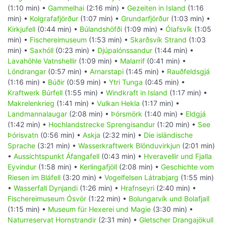
(1:10 min) •
Gammelhai
(2:16 min) •
Gezeiten in Island
(1:16
min) •
Kolgrafafjörður
(1:07 min) •
Grundarfjörður
(1:03 min) •
Kirkjufell
(0:44 min) •
Búlandshöfði
(1:09 min) •
Ólafsvík
(1:05
min) •
Fischereimuseum
(1:53 min) •
Skarðsvík Strand
(1:03
min) •
Saxhóll
(0:23 min) •
Djúpalónssandur
(1:44 min) •
Lavahöhle Vatnshellir
(1:09 min) •
Malarrif
(0:41 min) •
Lóndrangar
(0:57 min) •
Arnarstapi
(1:45 min) •
Rauðfeldsgjá
(1:16 min) •
Búðir
(0:59 min) •
Ytri Tunga
(0:45 min) •
Kraftwerk Búrfell
(1:55 min) •
Windkraft in Island
(1:17 min) •
Makrelenkrieg
(1:41 min) •
Vulkan Hekla
(1:17 min) •
Landmannalaugar
(2:08 min) •
Þórsmörk
(1:40 min) •
Eldgjá
(1:42 min) •
Hochlandstrecke Sprengisandur
(1:20 min) •
See
Þórisvatn
(0:56 min) •
Askja
(2:32 min) •
Die isländische
Sprache
(3:21 min) •
Wasserkraftwerk Blönduvirkjun
(2:01 min)
•
Aussichtspunkt Áfangafell
(0:43 min) •
Hveravellir und Fjalla
Eyvindur
(1:58 min) •
Kerlingafjöll
(2:08 min) •
Geschichte vom
Riesen im Bláfell
(3:20 min) •
Vogelfelsen Látrabjarg
(1:55 min)
•
Wasserfall Dynjandi
(1:26 min) •
Hrafnseyri
(2:40 min) •
Fischereimuseum Ósvör
(1:22 min) •
Bolungarvík und Bolafjall
(1:15 min) •
Museum für Hexerei und Magie
(3:30 min) •
Naturreservat Hornstrandir
(2:31 min) •
Gletscher Drangajökull