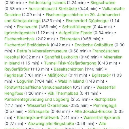
(0:50 min) •
Entdeckung Islands
(2:24 min) •
Singschwäne
(0:53 min) •
Aussichtspunkt Steilküste
(0:44 min) •
Vulkanische
Gesteine
(2:09 min) •
Fischereigeschichte im 20. Jahrhundert
und Kabeljaukriege
(3:33 min) •
Fischerdorf Djúpivogur
(1:14
min) •
Fischzucht
(1:59 min) •
Schlotfüllungen
(0:44 min) •
Ignimbritgestein
(1:12 min) •
Aufgefüllte Fjorde
(0:34 min) •
Fischereitechnik
(2:02 min) •
Eiderenten
(0:58 min) •
Fischerdorf Breiðdalsvík
(0:42 min) •
Exotische Golfplätze
(0:30
min) •
Petra´s Mineralienmuseum
(0:58 min) •
Französisches
Hospital
(0:32 min) •
Sandfell Lakkolith
(0:46 min) •
Mineralien
in Island
(1:15 min) •
Tunnel Fáskrúðsfjarðargöng
(0:43 min) •
Reyðarfjörður
(1:18 min) •
Basaltschichten
(1:40 min) •
Fagridalur
(1:01 min) •
Mjóifjörður
(0:41 min) •
Egilsstaðir
(1:03
min) •
Lögurinn
(1:04 min) •
Wald in Island
(1:48 min) •
Forstwirtschaftliche Versuchsstation
(0:31 min) •
Wasserfall
Hengifoss
(1:26 min) •
Vök Thermalbad
(0:41 min) •
Parlamentsgründung und Lögberg
(2:55 min) •
Richtplätze
(1:17 min) •
Wasserfall Öxarárfoss
(0:35 min) •
Penningagjá
(0:57 min) •
Silfraspalte
(0:46 min) •
Alte Jökulsá-Brücke
(0:35
min) •
Kárahnjúkar-Kraftwerk
(1:41 min) •
Wasserfall Rjúkandi
(0:27 min) •
Abzweig alte Ringstraße
(0:29 min) •
Alte