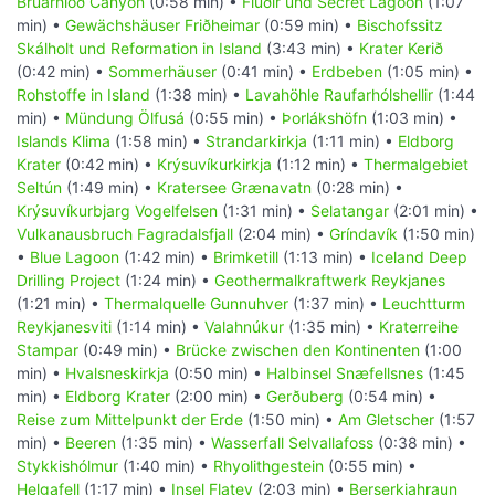
Brúarhlöð Canyon
(0:58 min) •
Flúðir und Secret Lagoon
(1:07
min) •
Gewächshäuser Friðheimar
(0:59 min) •
Bischofssitz
Skálholt und Reformation in Island
(3:43 min) •
Krater Kerið
(0:42 min) •
Sommerhäuser
(0:41 min) •
Erdbeben
(1:05 min) •
Rohstoffe in Island
(1:38 min) •
Lavahöhle Raufarhólshellir
(1:44
min) •
Mündung Ölfusá
(0:55 min) •
Þorlákshöfn
(1:03 min) •
Islands Klima
(1:58 min) •
Strandarkirkja
(1:11 min) •
Eldborg
Krater
(0:42 min) •
Krýsuvíkurkirkja
(1:12 min) •
Thermalgebiet
Seltún
(1:49 min) •
Kratersee Grænavatn
(0:28 min) •
Krýsuvíkurbjarg Vogelfelsen
(1:31 min) •
Selatangar
(2:01 min) •
Vulkanausbruch Fagradalsfjall
(2:04 min) •
Gríndavík
(1:50 min)
•
Blue Lagoon
(1:42 min) •
Brimketill
(1:13 min) •
Iceland Deep
Drilling Project
(1:24 min) •
Geothermalkraftwerk Reykjanes
(1:21 min) •
Thermalquelle Gunnuhver
(1:37 min) •
Leuchtturm
Reykjanesviti
(1:14 min) •
Valahnúkur
(1:35 min) •
Kraterreihe
Stampar
(0:49 min) •
Brücke zwischen den Kontinenten
(1:00
min) •
Hvalsneskirkja
(0:50 min) •
Halbinsel Snæfellsnes
(1:45
min) •
Eldborg Krater
(2:00 min) •
Gerðuberg
(0:54 min) •
Reise zum Mittelpunkt der Erde
(1:50 min) •
Am Gletscher
(1:57
min) •
Beeren
(1:35 min) •
Wasserfall Selvallafoss
(0:38 min) •
Stykkishólmur
(1:40 min) •
Rhyolithgestein
(0:55 min) •
Helgafell
(1:17 min) •
Insel Flatey
(2:03 min) •
Berserkjahraun