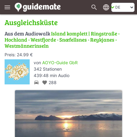
search
language
menu
Ausgleichsküste
Aus dem Audiowalk
Island komplett | Ringstraße -
Hochland - Westfjorde - Snæfellsnes - Reykjanes -
Westmännerinseln
Preis: 24.99 €
von
AOYO-Guide GbR
342 Stationen
439:48 min Audio
directions_car
favorite
288