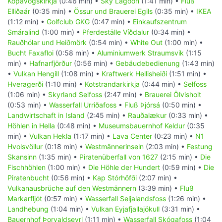
Kópavogskirkja
(0:46 min) •
Sky Lagoon
(1:41 min) •
Fluß
Elliðaár
(0:35 min) •
Össur und Brauerei Egils
(0:35 min) •
IKEA
(1:12 min) •
Golfclub GKG
(0:47 min) •
Einkaufszentrum
Smáralind
(1:00 min) •
Pferdeställe Víðdalur
(0:34 min) •
Rauðhólar und Heiðmörk
(0:54 min) •
White Out
(1:00 min) •
Bucht Faxafloi
(0:58 min) •
Aluminiumwerk Straumsvik
(1:15
min) •
Hafnarfjörður
(0:56 min) •
Gebäudebedienung
(1:43 min)
•
Vulkan Hengill
(1:08 min) •
Kraftwerk Hellisheiði
(1:51 min) •
Hveragerði
(1:10 min) •
Kotstrandarkirkja
(0:44 min) •
Selfoss
(1:06 min) •
Skyrland Selfoss
(2:47 min) •
Brauerei Ölvisholt
(0:53 min) •
Wasserfall Urriðafoss
•
Fluß Þjórsá
(0:50 min) •
Landwirtschaft in Island
(2:45 min) •
Rauðalækur
(0:33 min) •
Höhlen in Hella
(0:48 min) •
Museumsbauernhof Keldur
(0:35
min) •
Vulkan Hekla
(1:17 min) •
Lava Center
(0:23 min) •
N1
Hvolsvöllur
(0:18 min) •
Westmännerinseln
(2:03 min) •
Festung
Skansinn
(1:35 min) •
Piratenüberfall von 1627
(2:15 min) •
Die
Fischhöhlen
(1:00 min) •
Die Höhle der Hundert
(0:59 min) •
Die
Piratenbucht
(0:56 min) •
Kap Stórhöfði
(2:07 min) •
Vulkanausbrüche auf den Westmännern
(3:39 min) •
Fluß
Markarfljót
(0:57 min) •
Wasserfall Seljalandsfoss
(1:26 min) •
Landhebung
(1:04 min) •
Vulkan Eyjafjallajökull
(3:31 min) •
Bauernhof Þorvaldseyri
(1:11 min) •
Wasserfall Skógafoss
(1:04