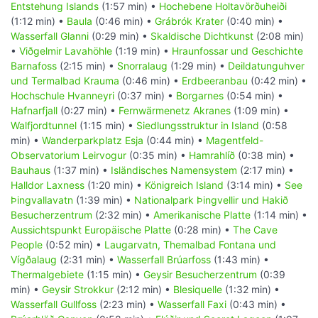
Entstehung Islands
(1:57 min) •
Hochebene Holtavörðuheiði
(1:12 min) •
Baula
(0:46 min) •
Grábrók Krater
(0:40 min) •
Wasserfall Glanni
(0:29 min) •
Skaldische Dichtkunst
(2:08 min)
•
Viðgelmir Lavahöhle
(1:19 min) •
Hraunfossar und Geschichte
Barnafoss
(2:15 min) •
Snorralaug
(1:29 min) •
Deildatunguhver
und Termalbad Krauma
(0:46 min) •
Erdbeeranbau
(0:42 min) •
Hochschule Hvanneyri
(0:37 min) •
Borgarnes
(0:54 min) •
Hafnarfjall
(0:27 min) •
Fernwärmenetz Akranes
(1:09 min) •
Walfjordtunnel
(1:15 min) •
Siedlungsstruktur in Island
(0:58
min) •
Wanderparkplatz Esja
(0:44 min) •
Magentfeld-
Observatorium Leirvogur
(0:35 min) •
Hamrahlíð
(0:38 min) •
Bauhaus
(1:37 min) •
Isländisches Namensystem
(2:17 min) •
Halldor Laxness
(1:20 min) •
Königreich Island
(3:14 min) •
See
Þingvallavatn
(1:39 min) •
Nationalpark Þingvellir und Hakið
Besucherzentrum
(2:32 min) •
Amerikanische Platte
(1:14 min) •
Aussichtspunkt Europäische Platte
(0:28 min) •
The Cave
People
(0:52 min) •
Laugarvatn, Themalbad Fontana und
Vígðalaug
(2:31 min) •
Wasserfall Brúarfoss
(1:43 min) •
Thermalgebiete
(1:15 min) •
Geysir Besucherzentrum
(0:39
min) •
Geysir Strokkur
(2:12 min) •
Blesiquelle
(1:32 min) •
Wasserfall Gullfoss
(2:23 min) •
Wasserfall Faxi
(0:43 min) •