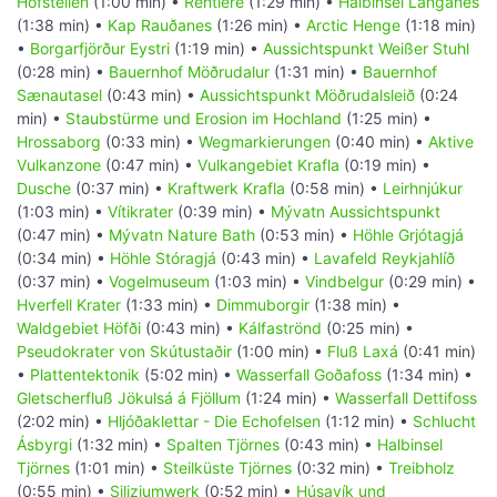
Hofstellen
(1:00 min) •
Rentiere
(1:29 min) •
Halbinsel Langanes
(1:38 min) •
Kap Rauðanes
(1:26 min) •
Arctic Henge
(1:18 min)
•
Borgarfjörður Eystri
(1:19 min) •
Aussichtspunkt Weißer Stuhl
(0:28 min) •
Bauernhof Möðrudalur
(1:31 min) •
Bauernhof
Sænautasel
(0:43 min) •
Aussichtspunkt Möðrudalsleið
(0:24
min) •
Staubstürme und Erosion im Hochland
(1:25 min) •
Hrossaborg
(0:33 min) •
Wegmarkierungen
(0:40 min) •
Aktive
Vulkanzone
(0:47 min) •
Vulkangebiet Krafla
(0:19 min) •
Dusche
(0:37 min) •
Kraftwerk Krafla
(0:58 min) •
Leirhnjúkur
(1:03 min) •
Vítikrater
(0:39 min) •
Mývatn Aussichtspunkt
(0:47 min) •
Mývatn Nature Bath
(0:53 min) •
Höhle Grjótagjá
(0:34 min) •
Höhle Stóragjá
(0:43 min) •
Lavafeld Reykjahlíð
(0:37 min) •
Vogelmuseum
(1:03 min) •
Vindbelgur
(0:29 min) •
Hverfell Krater
(1:33 min) •
Dimmuborgir
(1:38 min) •
Waldgebiet Höfði
(0:43 min) •
Kálfaströnd
(0:25 min) •
Pseudokrater von Skútustaðir
(1:00 min) •
Fluß Laxá
(0:41 min)
•
Plattentektonik
(5:02 min) •
Wasserfall Goðafoss
(1:34 min) •
Gletscherfluß Jökulsá á Fjöllum
(1:24 min) •
Wasserfall Dettifoss
(2:02 min) •
Hljóðaklettar - Die Echofelsen
(1:12 min) •
Schlucht
Ásbyrgi
(1:32 min) •
Spalten Tjörnes
(0:43 min) •
Halbinsel
Tjörnes
(1:01 min) •
Steilküste Tjörnes
(0:32 min) •
Treibholz
(0:55 min) •
Siliziumwerk
(0:52 min) •
Húsavík und