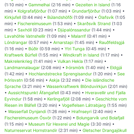
(1:10 min) •
Gammelhai
(2:16 min) •
Gezeiten in Island
(1:16
min) •
Kolgrafafjörður
(1:07 min) •
Grundarfjörður
(1:03 min) •
Kirkjufell
(0:44 min) •
Búlandshöfði
(1:09 min) •
Ólafsvík
(1:05
min) •
Fischereimuseum
(1:53 min) •
Skarðsvík Strand
(1:03
min) •
Saxhóll
(0:23 min) •
Djúpalónssandur
(1:44 min) •
Lavahöhle Vatnshellir
(1:09 min) •
Malarrif
(0:41 min) •
Lóndrangar
(0:57 min) •
Arnarstapi
(1:45 min) •
Rauðfeldsgjá
(1:16 min) •
Búðir
(0:59 min) •
Ytri Tunga
(0:45 min) •
Kraftwerk Búrfell
(1:55 min) •
Windkraft in Island
(1:17 min) •
Makrelenkrieg
(1:41 min) •
Vulkan Hekla
(1:17 min) •
Landmannalaugar
(2:08 min) •
Þórsmörk
(1:40 min) •
Eldgjá
(1:42 min) •
Hochlandstrecke Sprengisandur
(1:20 min) •
See
Þórisvatn
(0:56 min) •
Askja
(2:32 min) •
Die isländische
Sprache
(3:21 min) •
Wasserkraftwerk Blönduvirkjun
(2:01 min)
•
Aussichtspunkt Áfangafell
(0:43 min) •
Hveravellir und Fjalla
Eyvindur
(1:58 min) •
Kerlingafjöll
(2:08 min) •
Geschichte vom
Riesen im Bláfell
(3:20 min) •
Vogelfelsen Látrabjarg
(1:55 min)
•
Wasserfall Dynjandi
(1:26 min) •
Hrafnseyri
(2:40 min) •
Fischereimuseum Ósvör
(1:22 min) •
Bolungarvík und Bolafjall
(1:15 min) •
Museum für Hexerei und Magie
(3:30 min) •
Naturreservat Hornstrandir
(2:31 min) •
Gletscher Drangajökull