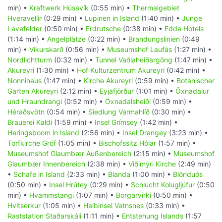
min) •
Kraftwerk Húsavík
(0:55 min) •
Thermalgebiet
Hveravellir
(0:29 min) •
Lupinen in Island
(1:40 min) •
Junge
Lavafelder
(0:50 min) •
Erdrutsche
(0:38 min) •
Edda Hotels
(1:14 min) •
Angelplätze
(0:22 min) •
Brandungslinien
(0:49
min) •
Víkurskarð
(0:56 min) •
Museumshof Laufás
(1:27 min) •
Nordlichtturm
(0:32 min) •
Tunnel Vaðlaheiðargöng
(1:47 min) •
Akureyri
(1:30 min) •
Hof Kulturzentrum Akureyri
(0:42 min) •
Nonnihaus
(1:47 min) •
Kirche Akureyri
(0:59 min) •
Botanischer
Garten Akureyri
(2:12 min) •
Eyjafjörður
(1:01 min) •
Öxnadalur
und Hraundrangi
(0:52 min) •
Öxnadalsheiði
(0:59 min) •
Héraðsvötn
(0:54 min) •
Siedlung Varmahlíð
(0:30 min) •
Brauerei Kaldi
(1:59 min) •
Insel Grímsey
(1:42 min) •
Heringsboom in Island
(2:56 min) •
Insel Drangey
(3:23 min) •
Torfkirche Gröf
(1:05 min) •
Bischofssitz Hólar
(1:57 min) •
Museumshof Glaumbær Außenbereich
(2:15 min) •
Museumshof
Glaumbær Innenbereich
(2:38 min) •
Viðimýri Kirche
(2:49 min)
•
Schafe in Island
(2:33 min) •
Blanda
(1:00 min) •
Blönduós
(0:50 min) •
Insel Hrútey
(0:29 min) •
Schlucht Kolugljúfur
(0:50
min) •
Hvammstangi
(1:07 min) •
Borgarvirki
(0:50 min) •
Hvítserkur
(1:05 min) •
Halbinsel Vatnsnes
(0:33 min) •
Raststation Staðarskáli
(1:11 min) •
Entstehung Islands
(1:57