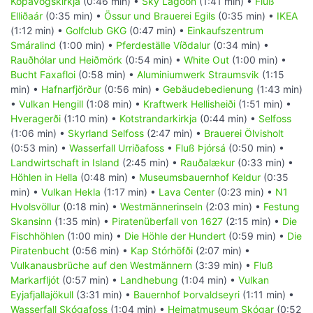
Kópavogskirkja
(0:46 min) •
Sky Lagoon
(1:41 min) •
Fluß
Elliðaár
(0:35 min) •
Össur und Brauerei Egils
(0:35 min) •
IKEA
(1:12 min) •
Golfclub GKG
(0:47 min) •
Einkaufszentrum
Smáralind
(1:00 min) •
Pferdeställe Víðdalur
(0:34 min) •
Rauðhólar und Heiðmörk
(0:54 min) •
White Out
(1:00 min) •
Bucht Faxafloi
(0:58 min) •
Aluminiumwerk Straumsvik
(1:15
min) •
Hafnarfjörður
(0:56 min) •
Gebäudebedienung
(1:43 min)
•
Vulkan Hengill
(1:08 min) •
Kraftwerk Hellisheiði
(1:51 min) •
Hveragerði
(1:10 min) •
Kotstrandarkirkja
(0:44 min) •
Selfoss
(1:06 min) •
Skyrland Selfoss
(2:47 min) •
Brauerei Ölvisholt
(0:53 min) •
Wasserfall Urriðafoss
•
Fluß Þjórsá
(0:50 min) •
Landwirtschaft in Island
(2:45 min) •
Rauðalækur
(0:33 min) •
Höhlen in Hella
(0:48 min) •
Museumsbauernhof Keldur
(0:35
min) •
Vulkan Hekla
(1:17 min) •
Lava Center
(0:23 min) •
N1
Hvolsvöllur
(0:18 min) •
Westmännerinseln
(2:03 min) •
Festung
Skansinn
(1:35 min) •
Piratenüberfall von 1627
(2:15 min) •
Die
Fischhöhlen
(1:00 min) •
Die Höhle der Hundert
(0:59 min) •
Die
Piratenbucht
(0:56 min) •
Kap Stórhöfði
(2:07 min) •
Vulkanausbrüche auf den Westmännern
(3:39 min) •
Fluß
Markarfljót
(0:57 min) •
Landhebung
(1:04 min) •
Vulkan
Eyjafjallajökull
(3:31 min) •
Bauernhof Þorvaldseyri
(1:11 min) •
Wasserfall Skógafoss
(1:04 min) •
Heimatmuseum Skógar
(0:52