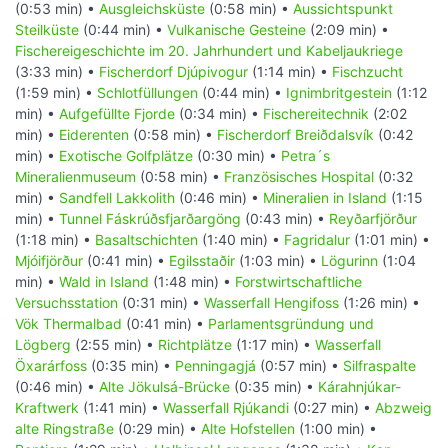
(0:53 min) •
Ausgleichsküste
(0:58 min) •
Aussichtspunkt
Steilküste
(0:44 min) •
Vulkanische Gesteine
(2:09 min) •
Fischereigeschichte im 20. Jahrhundert und Kabeljaukriege
(3:33 min) •
Fischerdorf Djúpivogur
(1:14 min) •
Fischzucht
(1:59 min) •
Schlotfüllungen
(0:44 min) •
Ignimbritgestein
(1:12
min) •
Aufgefüllte Fjorde
(0:34 min) •
Fischereitechnik
(2:02
min) •
Eiderenten
(0:58 min) •
Fischerdorf Breiðdalsvík
(0:42
min) •
Exotische Golfplätze
(0:30 min) •
Petra´s
Mineralienmuseum
(0:58 min) •
Französisches Hospital
(0:32
min) •
Sandfell Lakkolith
(0:46 min) •
Mineralien in Island
(1:15
min) •
Tunnel Fáskrúðsfjarðargöng
(0:43 min) •
Reyðarfjörður
(1:18 min) •
Basaltschichten
(1:40 min) •
Fagridalur
(1:01 min) •
Mjóifjörður
(0:41 min) •
Egilsstaðir
(1:03 min) •
Lögurinn
(1:04
min) •
Wald in Island
(1:48 min) •
Forstwirtschaftliche
Versuchsstation
(0:31 min) •
Wasserfall Hengifoss
(1:26 min) •
Vök Thermalbad
(0:41 min) •
Parlamentsgründung und
Lögberg
(2:55 min) •
Richtplätze
(1:17 min) •
Wasserfall
Öxarárfoss
(0:35 min) •
Penningagjá
(0:57 min) •
Silfraspalte
(0:46 min) •
Alte Jökulsá-Brücke
(0:35 min) •
Kárahnjúkar-
Kraftwerk
(1:41 min) •
Wasserfall Rjúkandi
(0:27 min) •
Abzweig
alte Ringstraße
(0:29 min) •
Alte Hofstellen
(1:00 min) •