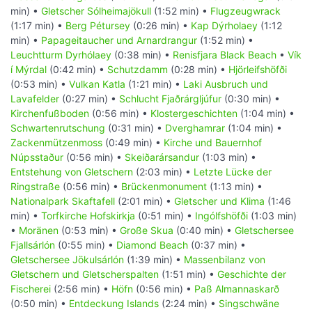
min) •
Gletscher Sólheimajökull
(1:52 min) •
Flugzeugwrack
(1:17 min) •
Berg Pétursey
(0:26 min) •
Kap Dýrholaey
(1:12
min) •
Papageitaucher und Arnardrangur
(1:52 min) •
Leuchtturm Dyrhólaey
(0:38 min) •
Renisfjara Black Beach
•
Vík
í Mýrdal
(0:42 min) •
Schutzdamm
(0:28 min) •
Hjörleifshöfði
(0:53 min) •
Vulkan Katla
(1:21 min) •
Laki Ausbruch und
Lavafelder
(0:27 min) •
Schlucht Fjaðrárgljúfur
(0:30 min) •
Kirchenfußboden
(0:56 min) •
Klostergeschichten
(1:04 min) •
Schwartenrutschung
(0:31 min) •
Dverghamrar
(1:04 min) •
Zackenmützenmoss
(0:49 min) •
Kirche und Bauernhof
Núpsstaður
(0:56 min) •
Skeiðarársandur
(1:03 min) •
Entstehung von Gletschern
(2:03 min) •
Letzte Lücke der
Ringstraße
(0:56 min) •
Brückenmonument
(1:13 min) •
Nationalpark Skaftafell
(2:01 min) •
Gletscher und Klima
(1:46
min) •
Torfkirche Hofskirkja
(0:51 min) •
Ingólfshöfði
(1:03 min)
•
Moränen
(0:53 min) •
Große Skua
(0:40 min) •
Gletschersee
Fjallsárlón
(0:55 min) •
Diamond Beach
(0:37 min) •
Gletschersee Jökulsárlón
(1:39 min) •
Massenbilanz von
Gletschern und Gletscherspalten
(1:51 min) •
Geschichte der
Fischerei
(2:56 min) •
Höfn
(0:56 min) •
Paß Almannaskarð
(0:50 min) •
Entdeckung Islands
(2:24 min) •
Singschwäne