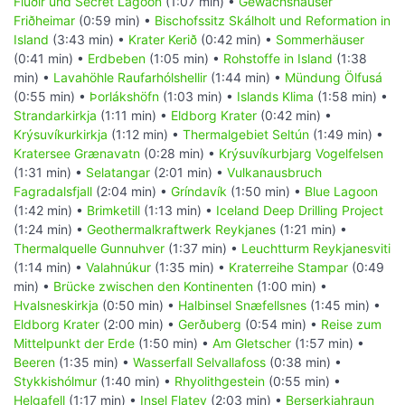
Flúðir und Secret Lagoon
(1:07 min) •
Gewächshäuser
Friðheimar
(0:59 min) •
Bischofssitz Skálholt und Reformation in
Island
(3:43 min) •
Krater Kerið
(0:42 min) •
Sommerhäuser
(0:41 min) •
Erdbeben
(1:05 min) •
Rohstoffe in Island
(1:38
min) •
Lavahöhle Raufarhólshellir
(1:44 min) •
Mündung Ölfusá
(0:55 min) •
Þorlákshöfn
(1:03 min) •
Islands Klima
(1:58 min) •
Strandarkirkja
(1:11 min) •
Eldborg Krater
(0:42 min) •
Krýsuvíkurkirkja
(1:12 min) •
Thermalgebiet Seltún
(1:49 min) •
Kratersee Grænavatn
(0:28 min) •
Krýsuvíkurbjarg Vogelfelsen
(1:31 min) •
Selatangar
(2:01 min) •
Vulkanausbruch
Fagradalsfjall
(2:04 min) •
Gríndavík
(1:50 min) •
Blue Lagoon
(1:42 min) •
Brimketill
(1:13 min) •
Iceland Deep Drilling Project
(1:24 min) •
Geothermalkraftwerk Reykjanes
(1:21 min) •
Thermalquelle Gunnuhver
(1:37 min) •
Leuchtturm Reykjanesviti
(1:14 min) •
Valahnúkur
(1:35 min) •
Kraterreihe Stampar
(0:49
min) •
Brücke zwischen den Kontinenten
(1:00 min) •
Hvalsneskirkja
(0:50 min) •
Halbinsel Snæfellsnes
(1:45 min) •
Eldborg Krater
(2:00 min) •
Gerðuberg
(0:54 min) •
Reise zum
Mittelpunkt der Erde
(1:50 min) •
Am Gletscher
(1:57 min) •
Beeren
(1:35 min) •
Wasserfall Selvallafoss
(0:38 min) •
Stykkishólmur
(1:40 min) •
Rhyolithgestein
(0:55 min) •
Helgafell
(1:17 min) •
Insel Flatey
(2:03 min) •
Berserkjahraun