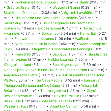
min) •
Hochebene Holtavörðuheiði
(1:12 min) •
Baula
(0:46 min)
•
Grábrók Krater
(0:40 min) •
Wasserfall Glanni
(0:29 min) •
Skaldische Dichtkunst
(2:08 min) •
Viðgelmir Lavahöhle
(1:19
min) •
Hraunfossar und Geschichte Barnafoss
(2:15 min) •
Snorralaug
(1:29 min) •
Deildatunguhver und Termalbad
Krauma
(0:46 min) •
Erdbeeranbau
(0:42 min) •
Hochschule
Hvanneyri
(0:37 min) •
Borgarnes
(0:54 min) •
Hafnarfjall
(0:27
min) •
Fernwärmenetz Akranes
(1:09 min) •
Walfjordtunnel
(1:15
min) •
Siedlungsstruktur in Island
(0:58 min) •
Wanderparkplatz
Esja
(0:44 min) •
Magentfeld-Observatorium Leirvogur
(0:35
min) •
Hamrahlíð
(0:38 min) •
Bauhaus
(1:37 min) •
Isländisches
Namensystem
(2:17 min) •
Halldor Laxness
(1:20 min) •
Königreich Island
(3:14 min) •
See Þingvallavatn
(1:39 min) •
Nationalpark Þingvellir und Hakið Besucherzentrum
(2:32 min) •
Amerikanische Platte
(1:14 min) •
Aussichtspunkt Europäische
Platte
(0:28 min) •
The Cave People
(0:52 min) •
Laugarvatn,
Themalbad Fontana und Vígðalaug
(2:31 min) •
Wasserfall
Brúarfoss
(1:43 min) •
Thermalgebiete
(1:15 min) •
Geysir
Besucherzentrum
(0:39 min) •
Geysir Strokkur
(2:12 min) •
Blesiquelle
(1:32 min) •
Wasserfall Gullfoss
(2:23 min) •
Wasserfall Faxi
(0:43 min) •
Brúarhlöð Canyon
(0:58 min) •