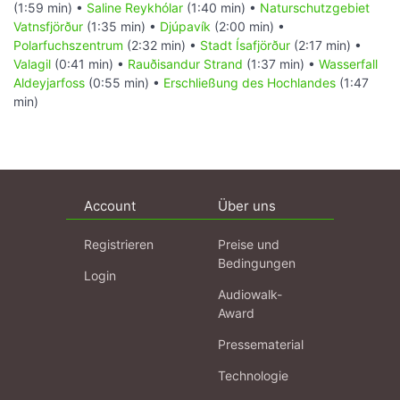
(1:59 min) •
Saline Reykhólar
(1:40 min) •
Naturschutzgebiet
Vatnsfjörður
(1:35 min) •
Djúpavík
(2:00 min) •
Polarfuchszentrum
(2:32 min) •
Stadt Ísafjörður
(2:17 min) •
Valagil
(0:41 min) •
Rauðisandur Strand
(1:37 min) •
Wasserfall
Aldeyjarfoss
(0:55 min) •
Erschließung des Hochlandes
(1:47
min)
Account
Über uns
Registrieren
Preise und
Bedingungen
Login
Audiowalk-
Award
Pressematerial
Technologie