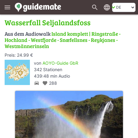
search
language
menu
Wasserfall Seljalandsfoss
Aus dem Audiowalk
Island komplett | Ringstraße -
Hochland - Westfjorde - Snæfellsnes - Reykjanes -
Westmännerinseln
Preis: 24.99 €
von
AOYO-Guide GbR
342 Stationen
439:48 min Audio
directions_car
favorite
288