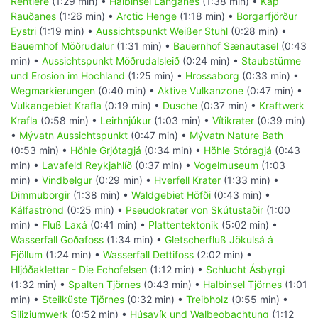
Rentiere
(1:29 min) •
Halbinsel Langanes
(1:38 min) •
Kap
Rauðanes
(1:26 min) •
Arctic Henge
(1:18 min) •
Borgarfjörður
Eystri
(1:19 min) •
Aussichtspunkt Weißer Stuhl
(0:28 min) •
Bauernhof Möðrudalur
(1:31 min) •
Bauernhof Sænautasel
(0:43
min) •
Aussichtspunkt Möðrudalsleið
(0:24 min) •
Staubstürme
und Erosion im Hochland
(1:25 min) •
Hrossaborg
(0:33 min) •
Wegmarkierungen
(0:40 min) •
Aktive Vulkanzone
(0:47 min) •
Vulkangebiet Krafla
(0:19 min) •
Dusche
(0:37 min) •
Kraftwerk
Krafla
(0:58 min) •
Leirhnjúkur
(1:03 min) •
Vítikrater
(0:39 min)
•
Mývatn Aussichtspunkt
(0:47 min) •
Mývatn Nature Bath
(0:53 min) •
Höhle Grjótagjá
(0:34 min) •
Höhle Stóragjá
(0:43
min) •
Lavafeld Reykjahlíð
(0:37 min) •
Vogelmuseum
(1:03
min) •
Vindbelgur
(0:29 min) •
Hverfell Krater
(1:33 min) •
Dimmuborgir
(1:38 min) •
Waldgebiet Höfði
(0:43 min) •
Kálfaströnd
(0:25 min) •
Pseudokrater von Skútustaðir
(1:00
min) •
Fluß Laxá
(0:41 min) •
Plattentektonik
(5:02 min) •
Wasserfall Goðafoss
(1:34 min) •
Gletscherfluß Jökulsá á
Fjöllum
(1:24 min) •
Wasserfall Dettifoss
(2:02 min) •
Hljóðaklettar - Die Echofelsen
(1:12 min) •
Schlucht Ásbyrgi
(1:32 min) •
Spalten Tjörnes
(0:43 min) •
Halbinsel Tjörnes
(1:01
min) •
Steilküste Tjörnes
(0:32 min) •
Treibholz
(0:55 min) •
Siliziumwerk
(0:52 min) •
Húsavík und Walbeobachtung
(1:12