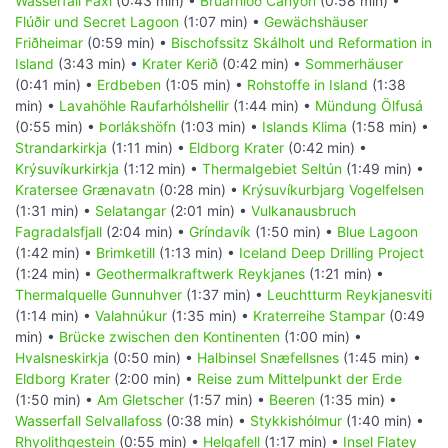
Wasserfall Faxi
(0:43 min) •
Brúarhlöð Canyon
(0:58 min) •
Flúðir und Secret Lagoon
(1:07 min) •
Gewächshäuser
Friðheimar
(0:59 min) •
Bischofssitz Skálholt und Reformation in
Island
(3:43 min) •
Krater Kerið
(0:42 min) •
Sommerhäuser
(0:41 min) •
Erdbeben
(1:05 min) •
Rohstoffe in Island
(1:38
min) •
Lavahöhle Raufarhólshellir
(1:44 min) •
Mündung Ölfusá
(0:55 min) •
Þorlákshöfn
(1:03 min) •
Islands Klima
(1:58 min) •
Strandarkirkja
(1:11 min) •
Eldborg Krater
(0:42 min) •
Krýsuvíkurkirkja
(1:12 min) •
Thermalgebiet Seltún
(1:49 min) •
Kratersee Grænavatn
(0:28 min) •
Krýsuvíkurbjarg Vogelfelsen
(1:31 min) •
Selatangar
(2:01 min) •
Vulkanausbruch
Fagradalsfjall
(2:04 min) •
Gríndavík
(1:50 min) •
Blue Lagoon
(1:42 min) •
Brimketill
(1:13 min) •
Iceland Deep Drilling Project
(1:24 min) •
Geothermalkraftwerk Reykjanes
(1:21 min) •
Thermalquelle Gunnuhver
(1:37 min) •
Leuchtturm Reykjanesviti
(1:14 min) •
Valahnúkur
(1:35 min) •
Kraterreihe Stampar
(0:49
min) •
Brücke zwischen den Kontinenten
(1:00 min) •
Hvalsneskirkja
(0:50 min) •
Halbinsel Snæfellsnes
(1:45 min) •
Eldborg Krater
(2:00 min) •
Reise zum Mittelpunkt der Erde
(1:50 min) •
Am Gletscher
(1:57 min) •
Beeren
(1:35 min) •
Wasserfall Selvallafoss
(0:38 min) •
Stykkishólmur
(1:40 min) •
Rhyolithgestein
(0:55 min) •
Helgafell
(1:17 min) •
Insel Flatey