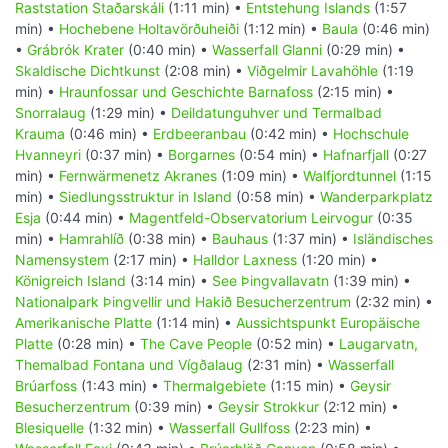
Raststation Staðarskáli
(1:11 min) •
Entstehung Islands
(1:57
min) •
Hochebene Holtavörðuheiði
(1:12 min) •
Baula
(0:46 min)
•
Grábrók Krater
(0:40 min) •
Wasserfall Glanni
(0:29 min) •
Skaldische Dichtkunst
(2:08 min) •
Viðgelmir Lavahöhle
(1:19
min) •
Hraunfossar und Geschichte Barnafoss
(2:15 min) •
Snorralaug
(1:29 min) •
Deildatunguhver und Termalbad
Krauma
(0:46 min) •
Erdbeeranbau
(0:42 min) •
Hochschule
Hvanneyri
(0:37 min) •
Borgarnes
(0:54 min) •
Hafnarfjall
(0:27
min) •
Fernwärmenetz Akranes
(1:09 min) •
Walfjordtunnel
(1:15
min) •
Siedlungsstruktur in Island
(0:58 min) •
Wanderparkplatz
Esja
(0:44 min) •
Magentfeld-Observatorium Leirvogur
(0:35
min) •
Hamrahlíð
(0:38 min) •
Bauhaus
(1:37 min) •
Isländisches
Namensystem
(2:17 min) •
Halldor Laxness
(1:20 min) •
Königreich Island
(3:14 min) •
See Þingvallavatn
(1:39 min) •
Nationalpark Þingvellir und Hakið Besucherzentrum
(2:32 min) •
Amerikanische Platte
(1:14 min) •
Aussichtspunkt Europäische
Platte
(0:28 min) •
The Cave People
(0:52 min) •
Laugarvatn,
Themalbad Fontana und Vígðalaug
(2:31 min) •
Wasserfall
Brúarfoss
(1:43 min) •
Thermalgebiete
(1:15 min) •
Geysir
Besucherzentrum
(0:39 min) •
Geysir Strokkur
(2:12 min) •
Blesiquelle
(1:32 min) •
Wasserfall Gullfoss
(2:23 min) •