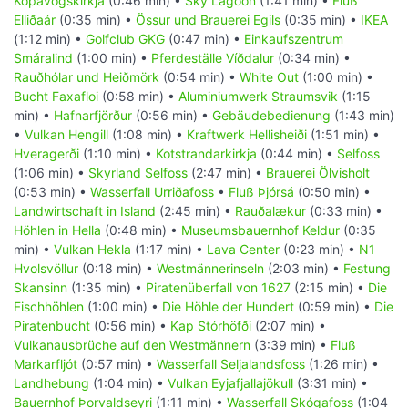
Kópavogskirkja
(0:46 min) •
Sky Lagoon
(1:41 min) •
Fluß
Elliðaár
(0:35 min) •
Össur und Brauerei Egils
(0:35 min) •
IKEA
(1:12 min) •
Golfclub GKG
(0:47 min) •
Einkaufszentrum
Smáralind
(1:00 min) •
Pferdeställe Víðdalur
(0:34 min) •
Rauðhólar und Heiðmörk
(0:54 min) •
White Out
(1:00 min) •
Bucht Faxafloi
(0:58 min) •
Aluminiumwerk Straumsvik
(1:15
min) •
Hafnarfjörður
(0:56 min) •
Gebäudebedienung
(1:43 min)
•
Vulkan Hengill
(1:08 min) •
Kraftwerk Hellisheiði
(1:51 min) •
Hveragerði
(1:10 min) •
Kotstrandarkirkja
(0:44 min) •
Selfoss
(1:06 min) •
Skyrland Selfoss
(2:47 min) •
Brauerei Ölvisholt
(0:53 min) •
Wasserfall Urriðafoss
•
Fluß Þjórsá
(0:50 min) •
Landwirtschaft in Island
(2:45 min) •
Rauðalækur
(0:33 min) •
Höhlen in Hella
(0:48 min) •
Museumsbauernhof Keldur
(0:35
min) •
Vulkan Hekla
(1:17 min) •
Lava Center
(0:23 min) •
N1
Hvolsvöllur
(0:18 min) •
Westmännerinseln
(2:03 min) •
Festung
Skansinn
(1:35 min) •
Piratenüberfall von 1627
(2:15 min) •
Die
Fischhöhlen
(1:00 min) •
Die Höhle der Hundert
(0:59 min) •
Die
Piratenbucht
(0:56 min) •
Kap Stórhöfði
(2:07 min) •
Vulkanausbrüche auf den Westmännern
(3:39 min) •
Fluß
Markarfljót
(0:57 min) •
Wasserfall Seljalandsfoss
(1:26 min) •
Landhebung
(1:04 min) •
Vulkan Eyjafjallajökull
(3:31 min) •
Bauernhof Þorvaldseyri
(1:11 min) •
Wasserfall Skógafoss
(1:04