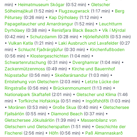
min) •
Heimatmuseum Skógar
(0:52 min) •
Gletscher
Sólheimajökull
(1:52 min) •
Flugzeugwrack
(1:17 min) •
Berg
Pétursey
(0:26 min) •
Kap Dýrholaey
(1:12 min) •
Papageitaucher und Arnardrangur
(1:52 min) •
Leuchtturm
Dyrhólaey
(0:38 min) •
Renisfjara Black Beach
•
Vík í Mýrdal
(0:42 min) •
Schutzdamm
(0:28 min) •
Hjörleifshöfði
(0:53 min)
•
Vulkan Katla
(1:21 min) •
Laki Ausbruch und Lavafelder
(0:27
min) •
Schlucht Fjaðrárgljúfur
(0:30 min) •
Kirchenfußboden
(0:56 min) •
Klostergeschichten
(1:04 min) •
Schwartenrutschung
(0:31 min) •
Dverghamrar
(1:04 min) •
Zackenmützenmoss
(0:49 min) •
Kirche und Bauernhof
Núpsstaður
(0:56 min) •
Skeiðarársandur
(1:03 min) •
Entstehung von Gletschern
(2:03 min) •
Letzte Lücke der
Ringstraße
(0:56 min) •
Brückenmonument
(1:13 min) •
Nationalpark Skaftafell
(2:01 min) •
Gletscher und Klima
(1:46
min) •
Torfkirche Hofskirkja
(0:51 min) •
Ingólfshöfði
(1:03 min)
•
Moränen
(0:53 min) •
Große Skua
(0:40 min) •
Gletschersee
Fjallsárlón
(0:55 min) •
Diamond Beach
(0:37 min) •
Gletschersee Jökulsárlón
(1:39 min) •
Massenbilanz von
Gletschern und Gletscherspalten
(1:51 min) •
Geschichte der
Fischerei
(2:56 min) •
Höfn
(0:56 min) •
Paß Almannaskarð