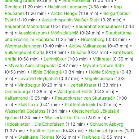
alte Ringstraße
(0:29 min) •
Alte Hofstellen
(1:00 min) •
Rentiere
(1:29 min) •
Halbinsel Langanes
(1:38 min) •
Kap
Rauðanes
(1:26 min) •
Arctic Henge
(1:18 min) •
Borgarfjörður
Eystri
(1:19 min) •
Aussichtspunkt Weißer Stuhl
(0:28 min) •
Bauernhof Möðrudalur
(1:31 min) •
Bauernhof Sænautasel
(0:43
min) •
Aussichtspunkt Möðrudalsleið
(0:24 min) •
Staubstürme
und Erosion im Hochland
(1:25 min) •
Hrossaborg
(0:33 min) •
Wegmarkierungen
(0:40 min) •
Aktive Vulkanzone
(0:47 min) •
Vulkangebiet Krafla
(0:19 min) •
Dusche
(0:37 min) •
Kraftwerk
Krafla
(0:58 min) •
Leirhnjúkur
(1:03 min) •
Vítikrater
(0:39 min)
•
Mývatn Aussichtspunkt
(0:47 min) •
Mývatn Nature Bath
(0:53 min) •
Höhle Grjótagjá
(0:34 min) •
Höhle Stóragjá
(0:43
min) •
Lavafeld Reykjahlíð
(0:37 min) •
Vogelmuseum
(1:03
min) •
Vindbelgur
(0:29 min) •
Hverfell Krater
(1:33 min) •
Dimmuborgir
(1:38 min) •
Waldgebiet Höfði
(0:43 min) •
Kálfaströnd
(0:25 min) •
Pseudokrater von Skútustaðir
(1:00
min) •
Fluß Laxá
(0:41 min) •
Plattentektonik
(5:02 min) •
Wasserfall Goðafoss
(1:34 min) •
Gletscherfluß Jökulsá á
Fjöllum
(1:24 min) •
Wasserfall Dettifoss
(2:02 min) •
Hljóðaklettar - Die Echofelsen
(1:12 min) •
Schlucht Ásbyrgi
(1:32 min) •
Spalten Tjörnes
(0:43 min) •
Halbinsel Tjörnes
(1:01
min) •
Steilküste Tjörnes
(0:32 min) •
Treibholz
(0:55 min) •