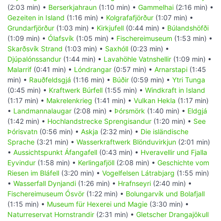
(2:03 min) •
Berserkjahraun
(1:10 min) •
Gammelhai
(2:16 min) •
Gezeiten in Island
(1:16 min) •
Kolgrafafjörður
(1:07 min) •
Grundarfjörður
(1:03 min) •
Kirkjufell
(0:44 min) •
Búlandshöfði
(1:09 min) •
Ólafsvík
(1:05 min) •
Fischereimuseum
(1:53 min) •
Skarðsvík Strand
(1:03 min) •
Saxhóll
(0:23 min) •
Djúpalónssandur
(1:44 min) •
Lavahöhle Vatnshellir
(1:09 min) •
Malarrif
(0:41 min) •
Lóndrangar
(0:57 min) •
Arnarstapi
(1:45
min) •
Rauðfeldsgjá
(1:16 min) •
Búðir
(0:59 min) •
Ytri Tunga
(0:45 min) •
Kraftwerk Búrfell
(1:55 min) •
Windkraft in Island
(1:17 min) •
Makrelenkrieg
(1:41 min) •
Vulkan Hekla
(1:17 min)
•
Landmannalaugar
(2:08 min) •
Þórsmörk
(1:40 min) •
Eldgjá
(1:42 min) •
Hochlandstrecke Sprengisandur
(1:20 min) •
See
Þórisvatn
(0:56 min) •
Askja
(2:32 min) •
Die isländische
Sprache
(3:21 min) •
Wasserkraftwerk Blönduvirkjun
(2:01 min)
•
Aussichtspunkt Áfangafell
(0:43 min) •
Hveravellir und Fjalla
Eyvindur
(1:58 min) •
Kerlingafjöll
(2:08 min) •
Geschichte vom
Riesen im Bláfell
(3:20 min) •
Vogelfelsen Látrabjarg
(1:55 min)
•
Wasserfall Dynjandi
(1:26 min) •
Hrafnseyri
(2:40 min) •
Fischereimuseum Ósvör
(1:22 min) •
Bolungarvík und Bolafjall
(1:15 min) •
Museum für Hexerei und Magie
(3:30 min) •
Naturreservat Hornstrandir
(2:31 min) •
Gletscher Drangajökull