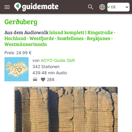
search
language
menu
Gerðuberg
Aus dem Audiowalk
Island komplett | Ringstraße -
Hochland - Westfjorde - Snæfellsnes - Reykjanes -
Westmännerinseln
Preis: 24.99 €
von
AOYO-Guide GbR
342 Stationen
439:48 min Audio
directions_car
favorite
288