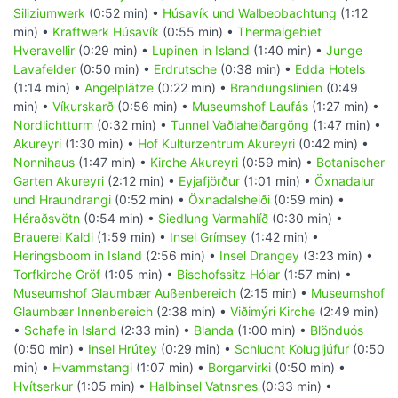
Siliziumwerk
(0:52 min) •
Húsavík und Walbeobachtung
(1:12
min) •
Kraftwerk Húsavík
(0:55 min) •
Thermalgebiet
Hveravellir
(0:29 min) •
Lupinen in Island
(1:40 min) •
Junge
Lavafelder
(0:50 min) •
Erdrutsche
(0:38 min) •
Edda Hotels
(1:14 min) •
Angelplätze
(0:22 min) •
Brandungslinien
(0:49
min) •
Víkurskarð
(0:56 min) •
Museumshof Laufás
(1:27 min) •
Nordlichtturm
(0:32 min) •
Tunnel Vaðlaheiðargöng
(1:47 min) •
Akureyri
(1:30 min) •
Hof Kulturzentrum Akureyri
(0:42 min) •
Nonnihaus
(1:47 min) •
Kirche Akureyri
(0:59 min) •
Botanischer
Garten Akureyri
(2:12 min) •
Eyjafjörður
(1:01 min) •
Öxnadalur
und Hraundrangi
(0:52 min) •
Öxnadalsheiði
(0:59 min) •
Héraðsvötn
(0:54 min) •
Siedlung Varmahlíð
(0:30 min) •
Brauerei Kaldi
(1:59 min) •
Insel Grímsey
(1:42 min) •
Heringsboom in Island
(2:56 min) •
Insel Drangey
(3:23 min) •
Torfkirche Gröf
(1:05 min) •
Bischofssitz Hólar
(1:57 min) •
Museumshof Glaumbær Außenbereich
(2:15 min) •
Museumshof
Glaumbær Innenbereich
(2:38 min) •
Viðimýri Kirche
(2:49 min)
•
Schafe in Island
(2:33 min) •
Blanda
(1:00 min) •
Blönduós
(0:50 min) •
Insel Hrútey
(0:29 min) •
Schlucht Kolugljúfur
(0:50
min) •
Hvammstangi
(1:07 min) •
Borgarvirki
(0:50 min) •
Hvítserkur
(1:05 min) •
Halbinsel Vatnsnes
(0:33 min) •