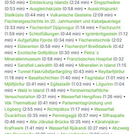
(0:50 min) •
Entdeckung Islands
(2:24 min) •
Singschwäne
(0:53 min) •
Ausgleichsküste
(0:58 min) •
Aussichtspunkt
Steilküste
(0:44 min) •
Vulkanische Gesteine
(2:09 min) •
Fischereigeschichte im 20. Jahrhundert und Kabeljaukriege
(3:33 min) •
Fischerdorf Djúpivogur
(1:14 min) •
Fischzucht
(1:59 min) •
Schlotfüllungen
(0:44 min) •
Ignimbritgestein
(1:12
min) •
Aufgefüllte Fjorde
(0:34 min) •
Fischereitechnik
(2:02
min) •
Eiderenten
(0:58 min) •
Fischerdorf Breiðdalsvík
(0:42
min) •
Exotische Golfplätze
(0:30 min) •
Petra´s
Mineralienmuseum
(0:58 min) •
Französisches Hospital
(0:32
min) •
Sandfell Lakkolith
(0:46 min) •
Mineralien in Island
(1:15
min) •
Tunnel Fáskrúðsfjarðargöng
(0:43 min) •
Reyðarfjörður
(1:18 min) •
Basaltschichten
(1:40 min) •
Fagridalur
(1:01 min) •
Mjóifjörður
(0:41 min) •
Egilsstaðir
(1:03 min) •
Lögurinn
(1:04
min) •
Wald in Island
(1:48 min) •
Forstwirtschaftliche
Versuchsstation
(0:31 min) •
Wasserfall Hengifoss
(1:26 min) •
Vök Thermalbad
(0:41 min) •
Parlamentsgründung und
Lögberg
(2:55 min) •
Richtplätze
(1:17 min) •
Wasserfall
Öxarárfoss
(0:35 min) •
Penningagjá
(0:57 min) •
Silfraspalte
(0:46 min) •
Alte Jökulsá-Brücke
(0:35 min) •
Kárahnjúkar-
Kraftwerk
(1:41 min) •
Wasserfall Rjúkandi
(0:27 min) •
Abzweig