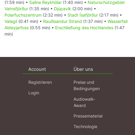
(1:59 min) •
Saline Reykhólar
(1:40 min) •
Naturschutzgebiet
Vatnsfjörður
(1:35 min) •
Djúpavík
(2:00 min) •
Polarfuchszentrum
(2:32 min) •
Stadt Ísafjörður
(2:17 min) •
Valagil
(0:41 min) •
Rauðisandur Strand
(1:37 min) •
Wasserfall
Aldeyjarfoss
(0:55 min) •
Erschließung des Hochlandes
(1:47
min)
Account
Über uns
Registrieren
Preise und
Bedingungen
Login
Audiowalk-
Award
Pressematerial
Technologie