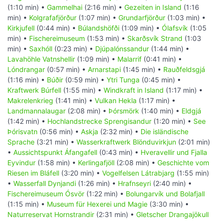
(1:10 min) •
Gammelhai
(2:16 min) •
Gezeiten in Island
(1:16
min) •
Kolgrafafjörður
(1:07 min) •
Grundarfjörður
(1:03 min) •
Kirkjufell
(0:44 min) •
Búlandshöfði
(1:09 min) •
Ólafsvík
(1:05
min) •
Fischereimuseum
(1:53 min) •
Skarðsvík Strand
(1:03
min) •
Saxhóll
(0:23 min) •
Djúpalónssandur
(1:44 min) •
Lavahöhle Vatnshellir
(1:09 min) •
Malarrif
(0:41 min) •
Lóndrangar
(0:57 min) •
Arnarstapi
(1:45 min) •
Rauðfeldsgjá
(1:16 min) •
Búðir
(0:59 min) •
Ytri Tunga
(0:45 min) •
Kraftwerk Búrfell
(1:55 min) •
Windkraft in Island
(1:17 min) •
Makrelenkrieg
(1:41 min) •
Vulkan Hekla
(1:17 min) •
Landmannalaugar
(2:08 min) •
Þórsmörk
(1:40 min) •
Eldgjá
(1:42 min) •
Hochlandstrecke Sprengisandur
(1:20 min) •
See
Þórisvatn
(0:56 min) •
Askja
(2:32 min) •
Die isländische
Sprache
(3:21 min) •
Wasserkraftwerk Blönduvirkjun
(2:01 min)
•
Aussichtspunkt Áfangafell
(0:43 min) •
Hveravellir und Fjalla
Eyvindur
(1:58 min) •
Kerlingafjöll
(2:08 min) •
Geschichte vom
Riesen im Bláfell
(3:20 min) •
Vogelfelsen Látrabjarg
(1:55 min)
•
Wasserfall Dynjandi
(1:26 min) •
Hrafnseyri
(2:40 min) •
Fischereimuseum Ósvör
(1:22 min) •
Bolungarvík und Bolafjall
(1:15 min) •
Museum für Hexerei und Magie
(3:30 min) •
Naturreservat Hornstrandir
(2:31 min) •
Gletscher Drangajökull