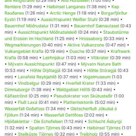
alte Ringstraße
(0:29 min) •
Alte Hofstellen
(1:00 min) •
Rentiere
(1:29 min) •
Halbinsel Langanes
(1:38 min) •
Kap
Rauðanes
(1:26 min) •
Arctic Henge
(1:18 min) •
Borgarfjörður
Eystri
(1:19 min) •
Aussichtspunkt Weißer Stuhl
(0:28 min) •
Bauernhof Möðrudalur
(1:31 min) •
Bauernhof Sænautasel
(0:43
min) •
Aussichtspunkt Möðrudalsleið
(0:24 min) •
Staubstürme
und Erosion im Hochland
(1:25 min) •
Hrossaborg
(0:33 min) •
Wegmarkierungen
(0:40 min) •
Aktive Vulkanzone
(0:47 min) •
Vulkangebiet Krafla
(0:19 min) •
Dusche
(0:37 min) •
Kraftwerk
Krafla
(0:58 min) •
Leirhnjúkur
(1:03 min) •
Vítikrater
(0:39 min)
•
Mývatn Aussichtspunkt
(0:47 min) •
Mývatn Nature Bath
(0:53 min) •
Höhle Grjótagjá
(0:34 min) •
Höhle Stóragjá
(0:43
min) •
Lavafeld Reykjahlíð
(0:37 min) •
Vogelmuseum
(1:03
min) •
Vindbelgur
(0:29 min) •
Hverfell Krater
(1:33 min) •
Dimmuborgir
(1:38 min) •
Waldgebiet Höfði
(0:43 min) •
Kálfaströnd
(0:25 min) •
Pseudokrater von Skútustaðir
(1:00
min) •
Fluß Laxá
(0:41 min) •
Plattentektonik
(5:02 min) •
Wasserfall Goðafoss
(1:34 min) •
Gletscherfluß Jökulsá á
Fjöllum
(1:24 min) •
Wasserfall Dettifoss
(2:02 min) •
Hljóðaklettar - Die Echofelsen
(1:12 min) •
Schlucht Ásbyrgi
(1:32 min) •
Spalten Tjörnes
(0:43 min) •
Halbinsel Tjörnes
(1:01
min) •
Steilküste Tjörnes
(0:32 min) •
Treibholz
(0:55 min) •