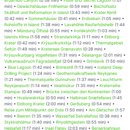
Brúarhlöð Canyon
(0:58 min) •
Flúðir und Secret Lagoon
(1:07
min) •
Gewächshäuser Friðheimar
(0:59 min) •
Bischofssitz
Skálholt und Reformation in Island
(3:43 min) •
Krater Kerið
(0:42 min) •
Sommerhäuser
(0:41 min) •
Erdbeben
(1:05 min) •
Rohstoffe in Island
(1:38 min) •
Lavahöhle Raufarhólshellir
(1:44
min) •
Mündung Ölfusá
(0:55 min) •
Þorlákshöfn
(1:03 min) •
Islands Klima
(1:58 min) •
Strandarkirkja
(1:11 min) •
Eldborg
Krater
(0:42 min) •
Krýsuvíkurkirkja
(1:12 min) •
Thermalgebiet
Seltún
(1:49 min) •
Kratersee Grænavatn
(0:28 min) •
Krýsuvíkurbjarg Vogelfelsen
(1:31 min) •
Selatangar
(2:01 min) •
Vulkanausbruch Fagradalsfjall
(2:04 min) •
Gríndavík
(1:50 min)
•
Blue Lagoon
(1:42 min) •
Brimketill
(1:13 min) •
Iceland Deep
Drilling Project
(1:24 min) •
Geothermalkraftwerk Reykjanes
(1:21 min) •
Thermalquelle Gunnuhver
(1:37 min) •
Leuchtturm
Reykjanesviti
(1:14 min) •
Valahnúkur
(1:35 min) •
Kraterreihe
Stampar
(0:49 min) •
Brücke zwischen den Kontinenten
(1:00
min) •
Hvalsneskirkja
(0:50 min) •
Halbinsel Snæfellsnes
(1:45
min) •
Eldborg Krater
(2:00 min) •
Gerðuberg
(0:54 min) •
Reise zum Mittelpunkt der Erde
(1:50 min) •
Am Gletscher
(1:57
min) •
Beeren
(1:35 min) •
Wasserfall Selvallafoss
(0:38 min) •
Stykkishólmur
(1:40 min) •
Rhyolithgestein
(0:55 min) •
Helgafell
(1:17 min) •
Insel Flatey
(2:03 min) •
Berserkjahraun