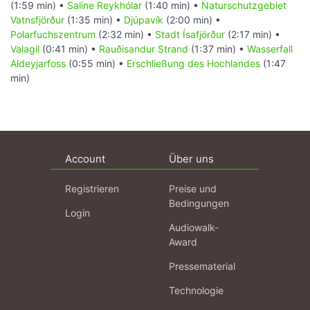
(1:59 min) •
Saline Reykhólar
(1:40 min) •
Naturschutzgebiet
Vatnsfjörður
(1:35 min) •
Djúpavík
(2:00 min) •
Polarfuchszentrum
(2:32 min) •
Stadt Ísafjörður
(2:17 min) •
Valagil
(0:41 min) •
Rauðisandur Strand
(1:37 min) •
Wasserfall
Aldeyjarfoss
(0:55 min) •
Erschließung des Hochlandes
(1:47
min)
Account
Über uns
Registrieren
Preise und
Bedingungen
Login
Audiowalk-
Award
Pressematerial
Technologie