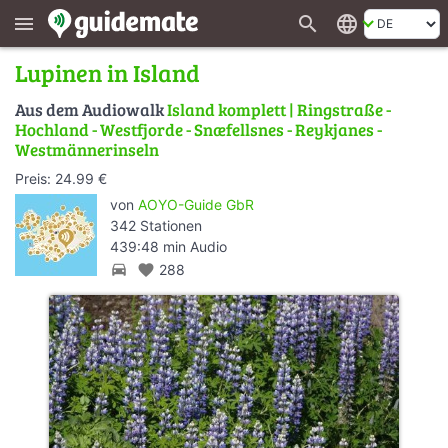
search
language
menu
Lupinen in Island
Aus dem Audiowalk
Island komplett | Ringstraße -
Hochland - Westfjorde - Snæfellsnes - Reykjanes -
Westmännerinseln
Preis: 24.99 €
von
AOYO-Guide GbR
342 Stationen
439:48 min Audio
directions_car
favorite
288