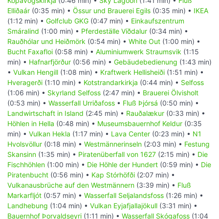
Kópavogskirkja
(0:46 min) •
Sky Lagoon
(1:41 min) •
Fluß
Elliðaár
(0:35 min) •
Össur und Brauerei Egils
(0:35 min) •
IKEA
(1:12 min) •
Golfclub GKG
(0:47 min) •
Einkaufszentrum
Smáralind
(1:00 min) •
Pferdeställe Víðdalur
(0:34 min) •
Rauðhólar und Heiðmörk
(0:54 min) •
White Out
(1:00 min) •
Bucht Faxafloi
(0:58 min) •
Aluminiumwerk Straumsvik
(1:15
min) •
Hafnarfjörður
(0:56 min) •
Gebäudebedienung
(1:43 min)
•
Vulkan Hengill
(1:08 min) •
Kraftwerk Hellisheiði
(1:51 min) •
Hveragerði
(1:10 min) •
Kotstrandarkirkja
(0:44 min) •
Selfoss
(1:06 min) •
Skyrland Selfoss
(2:47 min) •
Brauerei Ölvisholt
(0:53 min) •
Wasserfall Urriðafoss
•
Fluß Þjórsá
(0:50 min) •
Landwirtschaft in Island
(2:45 min) •
Rauðalækur
(0:33 min) •
Höhlen in Hella
(0:48 min) •
Museumsbauernhof Keldur
(0:35
min) •
Vulkan Hekla
(1:17 min) •
Lava Center
(0:23 min) •
N1
Hvolsvöllur
(0:18 min) •
Westmännerinseln
(2:03 min) •
Festung
Skansinn
(1:35 min) •
Piratenüberfall von 1627
(2:15 min) •
Die
Fischhöhlen
(1:00 min) •
Die Höhle der Hundert
(0:59 min) •
Die
Piratenbucht
(0:56 min) •
Kap Stórhöfði
(2:07 min) •
Vulkanausbrüche auf den Westmännern
(3:39 min) •
Fluß
Markarfljót
(0:57 min) •
Wasserfall Seljalandsfoss
(1:26 min) •
Landhebung
(1:04 min) •
Vulkan Eyjafjallajökull
(3:31 min) •
Bauernhof Þorvaldseyri
(1:11 min) •
Wasserfall Skógafoss
(1:04