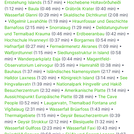
Entstehung Islands
(1:57 min) •
Hochebene Holtavörðuheiði
(1:12 min) •
Baula
(0:46 min) •
Grábrók Krater
(0:40 min) •
Wasserfall Glanni
(0:29 min) •
Skaldische Dichtkunst
(2:08 min)
•
Viðgelmir Lavahöhle
(1:19 min) •
Hraunfossar und Geschichte
Barnafoss
(2:15 min) •
Snorralaug
(1:29 min) •
Deildatunguhver
und Termalbad Krauma
(0:46 min) •
Erdbeeranbau
(0:42 min) •
Hochschule Hvanneyri
(0:37 min) •
Borgarnes
(0:54 min) •
Hafnarfjall
(0:27 min) •
Fernwärmenetz Akranes
(1:09 min) •
Walfjordtunnel
(1:15 min) •
Siedlungsstruktur in Island
(0:58
min) •
Wanderparkplatz Esja
(0:44 min) •
Magentfeld-
Observatorium Leirvogur
(0:35 min) •
Hamrahlíð
(0:38 min) •
Bauhaus
(1:37 min) •
Isländisches Namensystem
(2:17 min) •
Halldor Laxness
(1:20 min) •
Königreich Island
(3:14 min) •
See
Þingvallavatn
(1:39 min) •
Nationalpark Þingvellir und Hakið
Besucherzentrum
(2:32 min) •
Amerikanische Platte
(1:14 min) •
Aussichtspunkt Europäische Platte
(0:28 min) •
The Cave
People
(0:52 min) •
Laugarvatn, Themalbad Fontana und
Vígðalaug
(2:31 min) •
Wasserfall Brúarfoss
(1:43 min) •
Thermalgebiete
(1:15 min) •
Geysir Besucherzentrum
(0:39
min) •
Geysir Strokkur
(2:12 min) •
Blesiquelle
(1:32 min) •
Wasserfall Gullfoss
(2:23 min) •
Wasserfall Faxi
(0:43 min) •