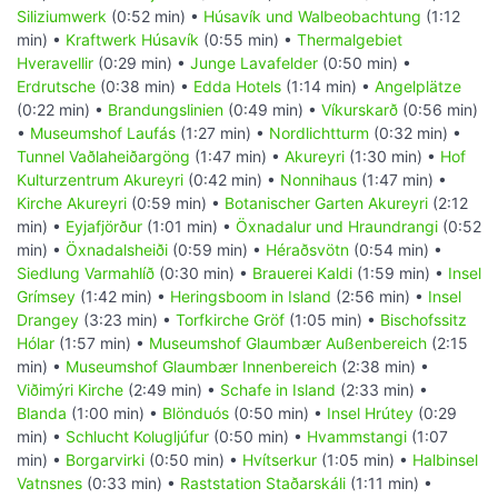
Siliziumwerk
(0:52 min) •
Húsavík und Walbeobachtung
(1:12
min) •
Kraftwerk Húsavík
(0:55 min) •
Thermalgebiet
Hveravellir
(0:29 min) •
Junge Lavafelder
(0:50 min) •
Erdrutsche
(0:38 min) •
Edda Hotels
(1:14 min) •
Angelplätze
(0:22 min) •
Brandungslinien
(0:49 min) •
Víkurskarð
(0:56 min)
•
Museumshof Laufás
(1:27 min) •
Nordlichtturm
(0:32 min) •
Tunnel Vaðlaheiðargöng
(1:47 min) •
Akureyri
(1:30 min) •
Hof
Kulturzentrum Akureyri
(0:42 min) •
Nonnihaus
(1:47 min) •
Kirche Akureyri
(0:59 min) •
Botanischer Garten Akureyri
(2:12
min) •
Eyjafjörður
(1:01 min) •
Öxnadalur und Hraundrangi
(0:52
min) •
Öxnadalsheiði
(0:59 min) •
Héraðsvötn
(0:54 min) •
Siedlung Varmahlíð
(0:30 min) •
Brauerei Kaldi
(1:59 min) •
Insel
Grímsey
(1:42 min) •
Heringsboom in Island
(2:56 min) •
Insel
Drangey
(3:23 min) •
Torfkirche Gröf
(1:05 min) •
Bischofssitz
Hólar
(1:57 min) •
Museumshof Glaumbær Außenbereich
(2:15
min) •
Museumshof Glaumbær Innenbereich
(2:38 min) •
Viðimýri Kirche
(2:49 min) •
Schafe in Island
(2:33 min) •
Blanda
(1:00 min) •
Blönduós
(0:50 min) •
Insel Hrútey
(0:29
min) •
Schlucht Kolugljúfur
(0:50 min) •
Hvammstangi
(1:07
min) •
Borgarvirki
(0:50 min) •
Hvítserkur
(1:05 min) •
Halbinsel
Vatnsnes
(0:33 min) •
Raststation Staðarskáli
(1:11 min) •