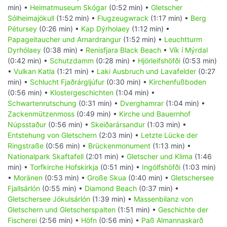
min) •
Heimatmuseum Skógar
(0:52 min) •
Gletscher
Sólheimajökull
(1:52 min) •
Flugzeugwrack
(1:17 min) •
Berg
Pétursey
(0:26 min) •
Kap Dýrholaey
(1:12 min) •
Papageitaucher und Arnardrangur
(1:52 min) •
Leuchtturm
Dyrhólaey
(0:38 min) •
Renisfjara Black Beach
•
Vík í Mýrdal
(0:42 min) •
Schutzdamm
(0:28 min) •
Hjörleifshöfði
(0:53 min)
•
Vulkan Katla
(1:21 min) •
Laki Ausbruch und Lavafelder
(0:27
min) •
Schlucht Fjaðrárgljúfur
(0:30 min) •
Kirchenfußboden
(0:56 min) •
Klostergeschichten
(1:04 min) •
Schwartenrutschung
(0:31 min) •
Dverghamrar
(1:04 min) •
Zackenmützenmoss
(0:49 min) •
Kirche und Bauernhof
Núpsstaður
(0:56 min) •
Skeiðarársandur
(1:03 min) •
Entstehung von Gletschern
(2:03 min) •
Letzte Lücke der
Ringstraße
(0:56 min) •
Brückenmonument
(1:13 min) •
Nationalpark Skaftafell
(2:01 min) •
Gletscher und Klima
(1:46
min) •
Torfkirche Hofskirkja
(0:51 min) •
Ingólfshöfði
(1:03 min)
•
Moränen
(0:53 min) •
Große Skua
(0:40 min) •
Gletschersee
Fjallsárlón
(0:55 min) •
Diamond Beach
(0:37 min) •
Gletschersee Jökulsárlón
(1:39 min) •
Massenbilanz von
Gletschern und Gletscherspalten
(1:51 min) •
Geschichte der
Fischerei
(2:56 min) •
Höfn
(0:56 min) •
Paß Almannaskarð