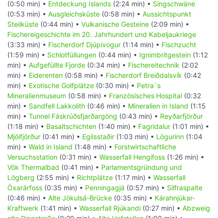
(0:50 min) •
Entdeckung Islands
(2:24 min) •
Singschwäne
(0:53 min) •
Ausgleichsküste
(0:58 min) •
Aussichtspunkt
Steilküste
(0:44 min) •
Vulkanische Gesteine
(2:09 min) •
Fischereigeschichte im 20. Jahrhundert und Kabeljaukriege
(3:33 min) •
Fischerdorf Djúpivogur
(1:14 min) •
Fischzucht
(1:59 min) •
Schlotfüllungen
(0:44 min) •
Ignimbritgestein
(1:12
min) •
Aufgefüllte Fjorde
(0:34 min) •
Fischereitechnik
(2:02
min) •
Eiderenten
(0:58 min) •
Fischerdorf Breiðdalsvík
(0:42
min) •
Exotische Golfplätze
(0:30 min) •
Petra´s
Mineralienmuseum
(0:58 min) •
Französisches Hospital
(0:32
min) •
Sandfell Lakkolith
(0:46 min) •
Mineralien in Island
(1:15
min) •
Tunnel Fáskrúðsfjarðargöng
(0:43 min) •
Reyðarfjörður
(1:18 min) •
Basaltschichten
(1:40 min) •
Fagridalur
(1:01 min) •
Mjóifjörður
(0:41 min) •
Egilsstaðir
(1:03 min) •
Lögurinn
(1:04
min) •
Wald in Island
(1:48 min) •
Forstwirtschaftliche
Versuchsstation
(0:31 min) •
Wasserfall Hengifoss
(1:26 min) •
Vök Thermalbad
(0:41 min) •
Parlamentsgründung und
Lögberg
(2:55 min) •
Richtplätze
(1:17 min) •
Wasserfall
Öxarárfoss
(0:35 min) •
Penningagjá
(0:57 min) •
Silfraspalte
(0:46 min) •
Alte Jökulsá-Brücke
(0:35 min) •
Kárahnjúkar-
Kraftwerk
(1:41 min) •
Wasserfall Rjúkandi
(0:27 min) •
Abzweig