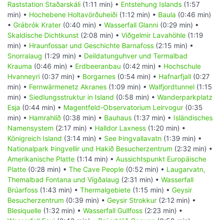
Raststation Staðarskáli
(1:11 min) •
Entstehung Islands
(1:57
min) •
Hochebene Holtavörðuheiði
(1:12 min) •
Baula
(0:46 min)
•
Grábrók Krater
(0:40 min) •
Wasserfall Glanni
(0:29 min) •
Skaldische Dichtkunst
(2:08 min) •
Viðgelmir Lavahöhle
(1:19
min) •
Hraunfossar und Geschichte Barnafoss
(2:15 min) •
Snorralaug
(1:29 min) •
Deildatunguhver und Termalbad
Krauma
(0:46 min) •
Erdbeeranbau
(0:42 min) •
Hochschule
Hvanneyri
(0:37 min) •
Borgarnes
(0:54 min) •
Hafnarfjall
(0:27
min) •
Fernwärmenetz Akranes
(1:09 min) •
Walfjordtunnel
(1:15
min) •
Siedlungsstruktur in Island
(0:58 min) •
Wanderparkplatz
Esja
(0:44 min) •
Magentfeld-Observatorium Leirvogur
(0:35
min) •
Hamrahlíð
(0:38 min) •
Bauhaus
(1:37 min) •
Isländisches
Namensystem
(2:17 min) •
Halldor Laxness
(1:20 min) •
Königreich Island
(3:14 min) •
See Þingvallavatn
(1:39 min) •
Nationalpark Þingvellir und Hakið Besucherzentrum
(2:32 min) •
Amerikanische Platte
(1:14 min) •
Aussichtspunkt Europäische
Platte
(0:28 min) •
The Cave People
(0:52 min) •
Laugarvatn,
Themalbad Fontana und Vígðalaug
(2:31 min) •
Wasserfall
Brúarfoss
(1:43 min) •
Thermalgebiete
(1:15 min) •
Geysir
Besucherzentrum
(0:39 min) •
Geysir Strokkur
(2:12 min) •
Blesiquelle
(1:32 min) •
Wasserfall Gullfoss
(2:23 min) •