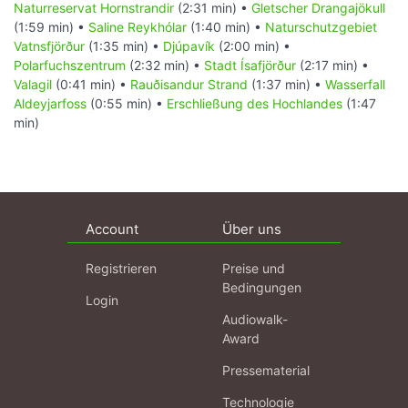
Naturreservat Hornstrandir
(2:31 min) •
Gletscher Drangajökull
(1:59 min) •
Saline Reykhólar
(1:40 min) •
Naturschutzgebiet
Vatnsfjörður
(1:35 min) •
Djúpavík
(2:00 min) •
Polarfuchszentrum
(2:32 min) •
Stadt Ísafjörður
(2:17 min) •
Valagil
(0:41 min) •
Rauðisandur Strand
(1:37 min) •
Wasserfall
Aldeyjarfoss
(0:55 min) •
Erschließung des Hochlandes
(1:47
min)
Account
Über uns
Registrieren
Preise und
Bedingungen
Login
Audiowalk-
Award
Pressematerial
Technologie