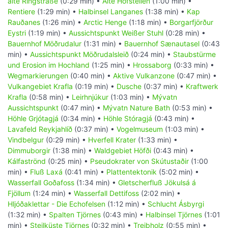
alte Ringstraße
(0:29 min) •
Alte Hofstellen
(1:00 min) •
Rentiere
(1:29 min) •
Halbinsel Langanes
(1:38 min) •
Kap
Rauðanes
(1:26 min) •
Arctic Henge
(1:18 min) •
Borgarfjörður
Eystri
(1:19 min) •
Aussichtspunkt Weißer Stuhl
(0:28 min) •
Bauernhof Möðrudalur
(1:31 min) •
Bauernhof Sænautasel
(0:43
min) •
Aussichtspunkt Möðrudalsleið
(0:24 min) •
Staubstürme
und Erosion im Hochland
(1:25 min) •
Hrossaborg
(0:33 min) •
Wegmarkierungen
(0:40 min) •
Aktive Vulkanzone
(0:47 min) •
Vulkangebiet Krafla
(0:19 min) •
Dusche
(0:37 min) •
Kraftwerk
Krafla
(0:58 min) •
Leirhnjúkur
(1:03 min) •
Mývatn
Aussichtspunkt
(0:47 min) •
Mývatn Nature Bath
(0:53 min) •
Höhle Grjótagjá
(0:34 min) •
Höhle Stóragjá
(0:43 min) •
Lavafeld Reykjahlíð
(0:37 min) •
Vogelmuseum
(1:03 min) •
Vindbelgur
(0:29 min) •
Hverfell Krater
(1:33 min) •
Dimmuborgir
(1:38 min) •
Waldgebiet Höfði
(0:43 min) •
Kálfaströnd
(0:25 min) •
Pseudokrater von Skútustaðir
(1:00
min) •
Fluß Laxá
(0:41 min) •
Plattentektonik
(5:02 min) •
Wasserfall Goðafoss
(1:34 min) •
Gletscherfluß Jökulsá á
Fjöllum
(1:24 min) •
Wasserfall Dettifoss
(2:02 min) •
Hljóðaklettar - Die Echofelsen
(1:12 min) •
Schlucht Ásbyrgi
(1:32 min) •
Spalten Tjörnes
(0:43 min) •
Halbinsel Tjörnes
(1:01
min) •
Steilküste Tjörnes
(0:32 min) •
Treibholz
(0:55 min) •