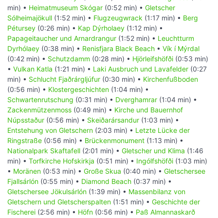
min) •
Heimatmuseum Skógar
(0:52 min) •
Gletscher
Sólheimajökull
(1:52 min) •
Flugzeugwrack
(1:17 min) •
Berg
Pétursey
(0:26 min) •
Kap Dýrholaey
(1:12 min) •
Papageitaucher und Arnardrangur
(1:52 min) •
Leuchtturm
Dyrhólaey
(0:38 min) •
Renisfjara Black Beach
•
Vík í Mýrdal
(0:42 min) •
Schutzdamm
(0:28 min) •
Hjörleifshöfði
(0:53 min)
•
Vulkan Katla
(1:21 min) •
Laki Ausbruch und Lavafelder
(0:27
min) •
Schlucht Fjaðrárgljúfur
(0:30 min) •
Kirchenfußboden
(0:56 min) •
Klostergeschichten
(1:04 min) •
Schwartenrutschung
(0:31 min) •
Dverghamrar
(1:04 min) •
Zackenmützenmoss
(0:49 min) •
Kirche und Bauernhof
Núpsstaður
(0:56 min) •
Skeiðarársandur
(1:03 min) •
Entstehung von Gletschern
(2:03 min) •
Letzte Lücke der
Ringstraße
(0:56 min) •
Brückenmonument
(1:13 min) •
Nationalpark Skaftafell
(2:01 min) •
Gletscher und Klima
(1:46
min) •
Torfkirche Hofskirkja
(0:51 min) •
Ingólfshöfði
(1:03 min)
•
Moränen
(0:53 min) •
Große Skua
(0:40 min) •
Gletschersee
Fjallsárlón
(0:55 min) •
Diamond Beach
(0:37 min) •
Gletschersee Jökulsárlón
(1:39 min) •
Massenbilanz von
Gletschern und Gletscherspalten
(1:51 min) •
Geschichte der
Fischerei
(2:56 min) •
Höfn
(0:56 min) •
Paß Almannaskarð