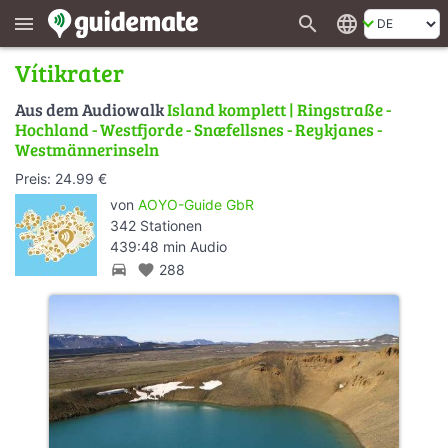
search
language
menu
Vítikrater
Aus dem Audiowalk
Island komplett | Ringstraße -
Hochland - Westfjorde - Snæfellsnes - Reykjanes -
Westmännerinseln
Preis: 24.99 €
von
AOYO-Guide GbR
342 Stationen
439:48 min Audio
directions_car
favorite
288