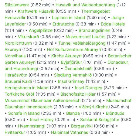
Siliziumwerk
(0:52 min) •
Húsavík und Walbeobachtung
(1:12
min) •
Kraftwerk Húsavík
(0:55 min) •
Thermalgebiet
Hveravellir
(0:29 min) •
Lupinen in Island
(1:40 min) •
Junge
Lavafelder
(0:50 min) •
Erdrutsche
(0:38 min) •
Edda Hotels
(1:14 min) •
Angelplätze
(0:22 min) •
Brandungslinien
(0:49
min) •
Víkurskarð
(0:56 min) •
Museumshof Laufás
(1:27 min) •
Nordlichtturm
(0:32 min) •
Tunnel Vaðlaheiðargöng
(1:47 min) •
Akureyri
(1:30 min) •
Hof Kulturzentrum Akureyri
(0:42 min) •
Nonnihaus
(1:47 min) •
Kirche Akureyri
(0:59 min) •
Botanischer
Garten Akureyri
(2:12 min) •
Eyjafjörður
(1:01 min) •
Öxnadalur
und Hraundrangi
(0:52 min) •
Öxnadalsheiði
(0:59 min) •
Héraðsvötn
(0:54 min) •
Siedlung Varmahlíð
(0:30 min) •
Brauerei Kaldi
(1:59 min) •
Insel Grímsey
(1:42 min) •
Heringsboom in Island
(2:56 min) •
Insel Drangey
(3:23 min) •
Torfkirche Gröf
(1:05 min) •
Bischofssitz Hólar
(1:57 min) •
Museumshof Glaumbær Außenbereich
(2:15 min) •
Museumshof
Glaumbær Innenbereich
(2:38 min) •
Viðimýri Kirche
(2:49 min)
•
Schafe in Island
(2:33 min) •
Blanda
(1:00 min) •
Blönduós
(0:50 min) •
Insel Hrútey
(0:29 min) •
Schlucht Kolugljúfur
(0:50
min) •
Hvammstangi
(1:07 min) •
Borgarvirki
(0:50 min) •
Hvítserkur
(1:05 min) •
Halbinsel Vatnsnes
(0:33 min) •