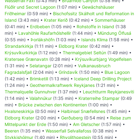
Wasserfall Faxi
(0:43 min) •
Brúarhlöð Canyon
(0:58 min) •
Flúðir und Secret Lagoon
(1:07 min) •
Gewächshäuser
Friðheimar
(0:59 min) •
Bischofssitz Skálholt und Reformation in
Island
(3:43 min) •
Krater Kerið
(0:42 min) •
Sommerhäuser
(0:41 min) •
Erdbeben
(1:05 min) •
Rohstoffe in Island
(1:38
min) •
Lavahöhle Raufarhólshellir
(1:44 min) •
Mündung Ölfusá
(0:55 min) •
Þorlákshöfn
(1:03 min) •
Islands Klima
(1:58 min) •
Strandarkirkja
(1:11 min) •
Eldborg Krater
(0:42 min) •
Krýsuvíkurkirkja
(1:12 min) •
Thermalgebiet Seltún
(1:49 min) •
Kratersee Grænavatn
(0:28 min) •
Krýsuvíkurbjarg Vogelfelsen
(1:31 min) •
Selatangar
(2:01 min) •
Vulkanausbruch
Fagradalsfjall
(2:04 min) •
Gríndavík
(1:50 min) •
Blue Lagoon
(1:42 min) •
Brimketill
(1:13 min) •
Iceland Deep Drilling Project
(1:24 min) •
Geothermalkraftwerk Reykjanes
(1:21 min) •
Thermalquelle Gunnuhver
(1:37 min) •
Leuchtturm Reykjanesviti
(1:14 min) •
Valahnúkur
(1:35 min) •
Kraterreihe Stampar
(0:49
min) •
Brücke zwischen den Kontinenten
(1:00 min) •
Hvalsneskirkja
(0:50 min) •
Halbinsel Snæfellsnes
(1:45 min) •
Eldborg Krater
(2:00 min) •
Gerðuberg
(0:54 min) •
Reise zum
Mittelpunkt der Erde
(1:50 min) •
Am Gletscher
(1:57 min) •
Beeren
(1:35 min) •
Wasserfall Selvallafoss
(0:38 min) •
Stykkishólmur
(1:40 min) •
Rhyolithgestein
(0:55 min) •