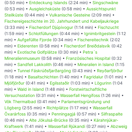
(0:50 min) •
Entdeckung Islands
(2:24 min) •
Singschwäne
(0:53 min) •
Ausgleichsküste
(0:58 min) •
Aussichtspunkt
Steilküste
(0:44 min) •
Vulkanische Gesteine
(2:09 min) •
Fischereigeschichte im 20. Jahrhundert und Kabeljaukriege
(3:33 min) •
Fischerdorf Djúpivogur
(1:14 min) •
Fischzucht
(1:59 min) •
Schlotfüllungen
(0:44 min) •
Ignimbritgestein
(1:12
min) •
Aufgefüllte Fjorde
(0:34 min) •
Fischereitechnik
(2:02
min) •
Eiderenten
(0:58 min) •
Fischerdorf Breiðdalsvík
(0:42
min) •
Exotische Golfplätze
(0:30 min) •
Petra´s
Mineralienmuseum
(0:58 min) •
Französisches Hospital
(0:32
min) •
Sandfell Lakkolith
(0:46 min) •
Mineralien in Island
(1:15
min) •
Tunnel Fáskrúðsfjarðargöng
(0:43 min) •
Reyðarfjörður
(1:18 min) •
Basaltschichten
(1:40 min) •
Fagridalur
(1:01 min) •
Mjóifjörður
(0:41 min) •
Egilsstaðir
(1:03 min) •
Lögurinn
(1:04
min) •
Wald in Island
(1:48 min) •
Forstwirtschaftliche
Versuchsstation
(0:31 min) •
Wasserfall Hengifoss
(1:26 min) •
Vök Thermalbad
(0:41 min) •
Parlamentsgründung und
Lögberg
(2:55 min) •
Richtplätze
(1:17 min) •
Wasserfall
Öxarárfoss
(0:35 min) •
Penningagjá
(0:57 min) •
Silfraspalte
(0:46 min) •
Alte Jökulsá-Brücke
(0:35 min) •
Kárahnjúkar-
Kraftwerk
(1:41 min) •
Wasserfall Rjúkandi
(0:27 min) •
Abzweig