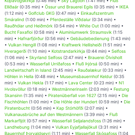
Kópavogskirkja
(0:46 min) •
Sky Lagoon
(1:41 min) •
Fluß
Elliðaár
(0:35 min) •
Össur und Brauerei Egils
(0:35 min) •
IKEA
(1:12 min) •
Golfclub GKG
(0:47 min) •
Einkaufszentrum
Smáralind
(1:00 min) •
Pferdeställe Víðdalur
(0:34 min) •
Rauðhólar und Heiðmörk
(0:54 min) •
White Out
(1:00 min) •
Bucht Faxafloi
(0:58 min) •
Aluminiumwerk Straumsvik
(1:15
min) •
Hafnarfjörður
(0:56 min) •
Gebäudebedienung
(1:43 min)
•
Vulkan Hengill
(1:08 min) •
Kraftwerk Hellisheiði
(1:51 min) •
Hveragerði
(1:10 min) •
Kotstrandarkirkja
(0:44 min) •
Selfoss
(1:06 min) •
Skyrland Selfoss
(2:47 min) •
Brauerei Ölvisholt
(0:53 min) •
Wasserfall Urriðafoss
•
Fluß Þjórsá
(0:50 min) •
Landwirtschaft in Island
(2:45 min) •
Rauðalækur
(0:33 min) •
Höhlen in Hella
(0:48 min) •
Museumsbauernhof Keldur
(0:35
min) •
Vulkan Hekla
(1:17 min) •
Lava Center
(0:23 min) •
N1
Hvolsvöllur
(0:18 min) •
Westmännerinseln
(2:03 min) •
Festung
Skansinn
(1:35 min) •
Piratenüberfall von 1627
(2:15 min) •
Die
Fischhöhlen
(1:00 min) •
Die Höhle der Hundert
(0:59 min) •
Die
Piratenbucht
(0:56 min) •
Kap Stórhöfði
(2:07 min) •
Vulkanausbrüche auf den Westmännern
(3:39 min) •
Fluß
Markarfljót
(0:57 min) •
Wasserfall Seljalandsfoss
(1:26 min) •
Landhebung
(1:04 min) •
Vulkan Eyjafjallajökull
(3:31 min) •
Bauernhof Þorvaldseyri
(1:11 min) •
Wasserfall Skógafoss
(1:04