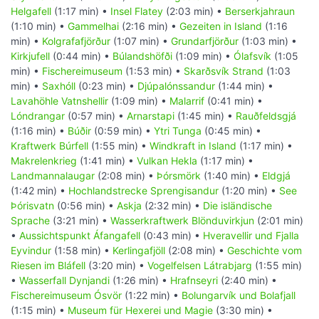
Helgafell
(1:17 min) •
Insel Flatey
(2:03 min) •
Berserkjahraun
(1:10 min) •
Gammelhai
(2:16 min) •
Gezeiten in Island
(1:16
min) •
Kolgrafafjörður
(1:07 min) •
Grundarfjörður
(1:03 min) •
Kirkjufell
(0:44 min) •
Búlandshöfði
(1:09 min) •
Ólafsvík
(1:05
min) •
Fischereimuseum
(1:53 min) •
Skarðsvík Strand
(1:03
min) •
Saxhóll
(0:23 min) •
Djúpalónssandur
(1:44 min) •
Lavahöhle Vatnshellir
(1:09 min) •
Malarrif
(0:41 min) •
Lóndrangar
(0:57 min) •
Arnarstapi
(1:45 min) •
Rauðfeldsgjá
(1:16 min) •
Búðir
(0:59 min) •
Ytri Tunga
(0:45 min) •
Kraftwerk Búrfell
(1:55 min) •
Windkraft in Island
(1:17 min) •
Makrelenkrieg
(1:41 min) •
Vulkan Hekla
(1:17 min) •
Landmannalaugar
(2:08 min) •
Þórsmörk
(1:40 min) •
Eldgjá
(1:42 min) •
Hochlandstrecke Sprengisandur
(1:20 min) •
See
Þórisvatn
(0:56 min) •
Askja
(2:32 min) •
Die isländische
Sprache
(3:21 min) •
Wasserkraftwerk Blönduvirkjun
(2:01 min)
•
Aussichtspunkt Áfangafell
(0:43 min) •
Hveravellir und Fjalla
Eyvindur
(1:58 min) •
Kerlingafjöll
(2:08 min) •
Geschichte vom
Riesen im Bláfell
(3:20 min) •
Vogelfelsen Látrabjarg
(1:55 min)
•
Wasserfall Dynjandi
(1:26 min) •
Hrafnseyri
(2:40 min) •
Fischereimuseum Ósvör
(1:22 min) •
Bolungarvík und Bolafjall
(1:15 min) •
Museum für Hexerei und Magie
(3:30 min) •